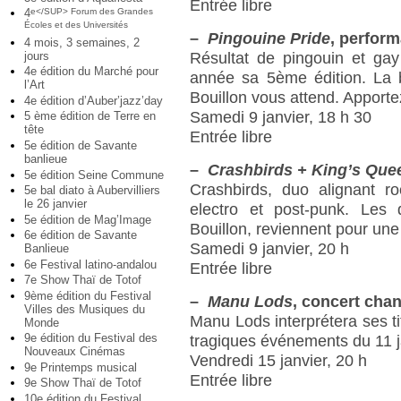
Entrée libre
4
e</SUP> Forum des Grandes
Écoles et des Universités
–
Pingouine Pride
, perfor
4 mois, 3 semaines, 2
jours
Résultat de pingouin et gay
4e édition du Marché pour
année sa 5ème édition. La 
l’Art
Bouillon vous attend. Apporte
4e édition d’Auber’jazz’day
Samedi 9 janvier, 18 h 30
5 ème édition de Terre en
tête
Entrée libre
5e édition de Savante
banlieue
–
Crashbirds + King’s Que
5e édition Seine Commune
Crashbirds, duo alignant r
5e bal diato à Aubervilliers
le 26 janvier
electro et post-punk. Les
5e édition de Mag’Image
Bouillon, reviennent pour un
6e édition de Savante
Samedi 9 janvier, 20 h
Banlieue
6e Festival latino-andalou
Entrée libre
7e Show Thaï de Totof
9ème édition du Festival
–
Manu Lods
, concert cha
Villes des Musiques du
Manu Lods interprétera ses t
Monde
9e édition du Festival des
tragiques événements du 11 ja
Nouveaux Cinémas
Vendredi 15 janvier, 20 h
9e Printemps musical
Entrée libre
9e Show Thaï de Totof
10e édition du Festival