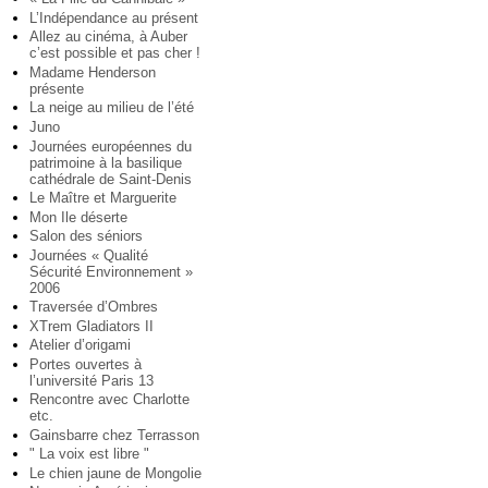
L’Indépendance au présent
Allez au cinéma, à Auber
c’est possible et pas cher !
Madame Henderson
présente
La neige au milieu de l’été
Juno
Journées européennes du
patrimoine à la basilique
cathédrale de Saint-Denis
Le Maître et Marguerite
Mon Ile déserte
Salon des séniors
Journées « Qualité
Sécurité Environnement »
2006
Traversée d’Ombres
XTrem Gladiators II
Atelier d’origami
Portes ouvertes à
l’université Paris 13
Rencontre avec Charlotte
etc.
Gainsbarre chez Terrasson
" La voix est libre "
Le chien jaune de Mongolie