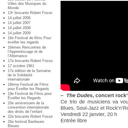
Villes des Musiques du
Monde
13
brocante Robert Fosse
e
14 juillet 2006
14 juillet 2007
14 juillet 2008
14 juillet 2009
16e Festival de films Pour
éveiller les regards
16èmes Rencontres de
l’Apprentissage et de
l’Alternance
17e brocante Robert Fosse
17 octobre 1961
17e édition de la Semaine
de la Solidarité
internationale
18ème Festival de Films
pour Éveiller les Regards
19e Festival de Films pour
–
The Dudes
, concert rock
Éveiller les Regards
Ce trio de musiciens va vo
20e anniversaire de la
convention internationale
Blues, Soul-Jazz et Rock’n’Ro
des droits de l’enfant
Vendredi 22 janvier, 20 h
22e brocante Robert Fosse
Entrée libre
26e festival Banlieues
Bleues