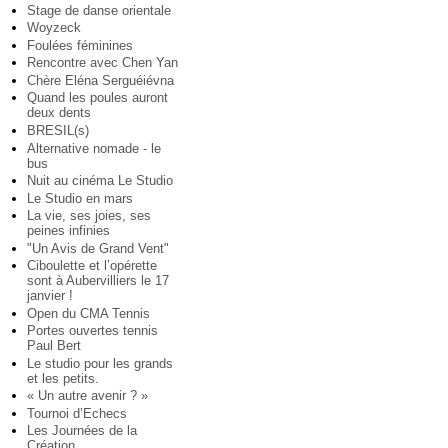
Stage de danse orientale
Woyzeck
Foulées féminines
Rencontre avec Chen Yan
Chère Eléna Serguéiévna
Quand les poules auront
deux dents
BRESIL(s)
Alternative nomade - le
bus
Nuit au cinéma Le Studio
Le Studio en mars
La vie, ses joies, ses
peines infinies
"Un Avis de Grand Vent"
Ciboulette et l’opérette
sont à Aubervilliers le 17
janvier !
Open du CMA Tennis
Portes ouvertes tennis
Paul Bert
Le studio pour les grands
et les petits.
« Un autre avenir ? »
Tournoi d’Echecs
Les Journées de la
Création