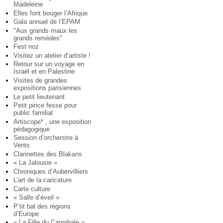
Madeleine
Elles font bouger l’Afrique
Gala annuel de l’EPAM
"Aux grands maux les
grands remèdes"
Fest noz
Visitez un atelier d’artiste !
Retour sur un voyage en
Israël et en Palestine
Visites de grandes
expositions parisiennes
Le petit lieutenant
Petit pince fesse pour
public familial
Artiscope* , une exposition
pédagogique
Session d’orcherstre à
Vents
Clarinettes des Blakans
« La Jalousie »
Chroniques d’Aubervilliers
L’art de la caricature
Carte culture
« Salle d’éveil »
P’tit bal des régions
d’Europe
« La Fille du Cannibale »