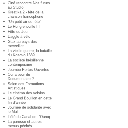
Ciné rencontre Nos futurs
au Studio
Kreatika 2 - fête de la
chanson francophone
"Un petit air de fête"
Le Roi grenouille III
Fête du Jeu
L’agglo à vélo
Glaz au pays des
merveilles
La vieille guerre, la bataille
du Kosovo 1389
La société brésilienne
contemporaine
Journée Portes Ouvertes
Qui a peur du
Documentaire ?
Salon des Formations
Artistiques
Le cinéma des voisins
Le Grand Bouillon en cette
fin d’année
Journée de solidarité avec
le Mali
L’été du Canal de L’Ourcq
La paresse et autres
menus péchés