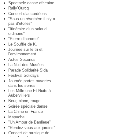
Spectacle danse africaine
Rally’Ourcq
Concert d’accordéons
"Sous un réverbère il n’y a
pas d’étoiles"
"Itinéraire d’un salaud
ordinaire"
"Pierre d’homme"
Le Souffle de K.
Journée sur le tri et
l’environnement
Actes Seconds
La Nuit des Musées
Parade Solidarité Sida
Festival Solidays
Journée portes ouvertes
dans les serres
Les Mille une Et Nuits à
Aubervilliers
Beur, blanc, rouge
Soirée spéciale danse
La Chine en France
Mapuche
"Un Amour de Banlieue"
"Rendez-vous aux jardins”
Concert de musique de