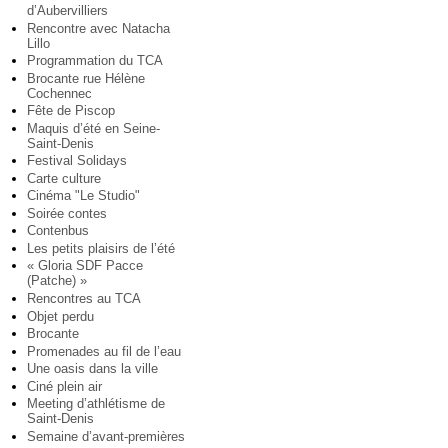
d’Aubervilliers
Rencontre avec Natacha
Lillo
Programmation du TCA
Brocante rue Hélène
Cochennec
Fête de Piscop
Maquis d’été en Seine-
Saint-Denis
Festival Solidays
Carte culture
Cinéma "Le Studio"
Soirée contes
Contenbus
Les petits plaisirs de l’été
« Gloria SDF Pacce
(Patche) »
Rencontres au TCA
Objet perdu
Brocante
Promenades au fil de l’eau
Une oasis dans la ville
Ciné plein air
Meeting d’athlétisme de
Saint-Denis
Semaine d’avant-premières