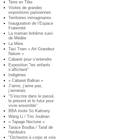
Terre en Tête
Visites de grandes
expositions parisiennes
Territoires inimaginaires
Inauguration de l’Espace
Fraternité
La maman bohême suivi
de Médée
La Mère
Taxi Tram « Art Grandeur
Nature »
Cabaret pour s’entendre
Exposition "les enfants
s’affichent"
Indigènes
« Cabaret Balkan »
J’aime, j’aime pas,
j’aimerais
"S’inscrire dans le passé,
le présent et le futur pour
vivre ensemble"
BBA invite So Kalmery
Wang Li / Trio Joubran
« Tapage Noctune »
Tarace Boulba / Taraf de
Haïdouks
"Orchestre à corps et voix