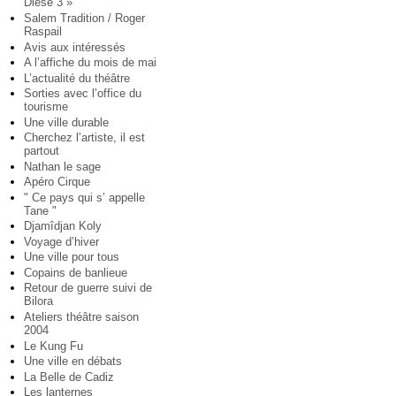
Diese 3 »
Salem Tradition / Roger
Raspail
Avis aux intéressés
A l’affiche du mois de mai
L’actualité du théâtre
Sorties avec l’office du
tourisme
Une ville durable
Cherchez l’artiste, il est
partout
Nathan le sage
Apéro Cirque
" Ce pays qui s’ appelle
Tane "
Djamîdjan Koly
Voyage d’hiver
Une ville pour tous
Copains de banlieue
Retour de guerre suivi de
Bilora
Ateliers théâtre saison
2004
Le Kung Fu
Une ville en débats
La Belle de Cadiz
Les lanternes