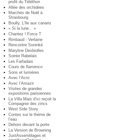
profit du Téléthon
Allée des orchidées
Marchés de Noël à
Strasbourg
Boully, L’Ile aux canaris
« Si la lune... »
Chantez ! Force T
Rimbaud - Verlaine
Rencontre Soninké
Maryline Desbiolles
Soirée Rabelais
Les Farfadais
Cours de flamenco
Sons et lumières
Avec l’Acro
Avec l’Amazir
Visites de grandes
expositions parisiennes
La Villa Mais d’ici reçoit la
Compagnie des zincs
West Side Story
Contes sur le thème de
l’eau
Dehors devant la porte
La Version de Browning
JuxtAssemblages et