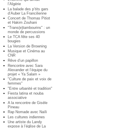
l’Algérie
La balade des p’tits gars
d’Auber La Francilienne
Concert de Thomas Pitiot
et Hakim Zouhani
"Trans(e)tambourins" : un
monde de percussions
Le TCA fête ses 40
bougies
La Version de Browning
Musique et Cinéma au
CNR
Rêve d’un papillon
Rencontre avec Sara
Alexander et l’équipe du
projet « Ya Salam »
"Culture de paix et voix de
femmes"
"Entre urbanité et tradition"
Fiesta latina et nouba
associative
A la rencontre de Gisèle
Pineau
Rap Nomade avec Naïli
Les cultures indiennes
Une artiste du Landy
expose à l’église de La