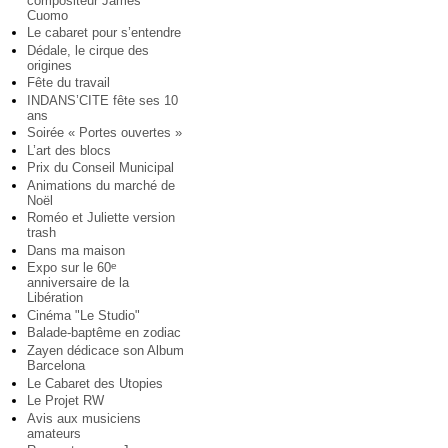
compositeur James
Cuomo
Le cabaret pour s’entendre
Dédale, le cirque des
origines
Fête du travail
INDANS’CITE fête ses 10
ans
Soirée « Portes ouvertes »
L’art des blocs
Prix du Conseil Municipal
Animations du marché de
Noël
Roméo et Juliette version
trash
Dans ma maison
Expo sur le 60
e
anniversaire de la
Libération
Cinéma "Le Studio"
Balade-baptême en zodiac
Zayen dédicace son Album
Barcelona
Le Cabaret des Utopies
Le Projet RW
Avis aux musiciens
amateurs