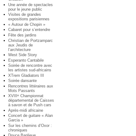
Une année de spectacles
pour le jeune public
Visites de grandes
expositions parisiennes
« Autour de Chopin »
Cabaret pour s’entendre
Fête des jardins
Christian de Portzamparc
aux Jeudis de
l’architecture
West Side Story
Esperanto Cantabile
Soirée de rencontre avec
les artistes sud-africains
XTrem Gladiators III
Soirée dansante
Rencontres littéraires aux
Mots Passants
XVIII
Championnat
e
départemental de Caisses
à savon et de Push cars
Après-midi africaine
Concert de guitare « Alan
Garcia »
Sur les chemins d’Oxor :
chroniques
Douce Banlieue