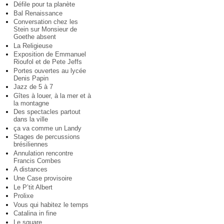
Défile pour ta planète
Bal Renaissance
Conversation chez les
Stein sur Monsieur de
Goethe absent
La Religieuse
Exposition de Emmanuel
Rioufol et de Pete Jeffs
Portes ouvertes au lycée
Denis Papin
Jazz de 5 à 7
Gîtes à louer, à la mer et à
la montagne
Des spectacles partout
dans la ville
ça va comme un Landy
Stages de percussions
brésiliennes
Annulation rencontre
Francis Combes
A distances
Une Case provisoire
Le P’tit Albert
Prolixe
Vous qui habitez le temps
Catalina in fine
Le square