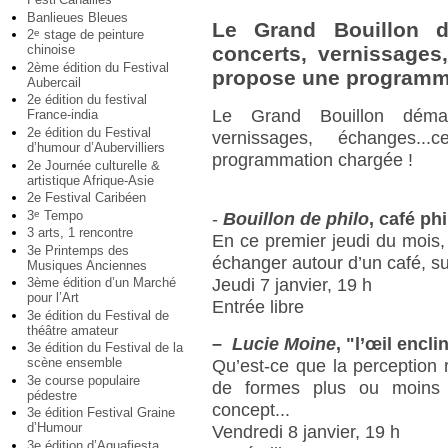
Banlieues Bleues
Le Grand Bouillon dé
2
stage de peinture
e
chinoise
concerts, vernissages
2ème édition du Festival
propose une programma
Aubercail
2e édition du festival
Le Grand Bouillon démarr
France-india
2e édition du Festival
vernissages, échanges.
d’humour d’Aubervilliers
programmation chargée !
2e Journée culturelle &
artistique Afrique-Asie
2e Festival Caribéen
3
Tempo
e
-
Bouillon de philo
, café ph
3 arts, 1 rencontre
En ce premier jeudi du mois,
3e Printemps des
échanger autour d’un café, sur
Musiques Anciennes
3ème édition d’un Marché
Jeudi 7 janvier, 19 h
pour l’Art
Entrée libre
3e édition du Festival de
théâtre amateur
–
Lucie Moine
, "l’œil encl
3e édition du Festival de la
scène ensemble
Qu’est-ce que la perception
3e course populaire
de formes plus ou moins in
pédestre
concept...
3e édition Festival Graine
d’Humour
Vendredi 8 janvier, 19 h
3e édition d’Aquafiesta