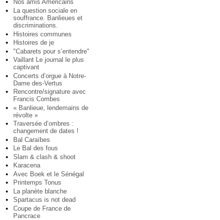
Nos amis Américains
La question sociale en
souffrance. Banlieues et
discriminations.
Histoires communes
Histoires de je
"Cabarets pour s’entendre"
Vaillant Le journal le plus
captivant
Concerts d’orgue à Notre-
Dame des-Vertus
Rencontre/signature avec
Francis Combes
« Banlieue, lendemains de
révolte »
Traversée d’ombres :
changement de dates !
Bal Caraïbes
Le Bal des fous
Slam & clash & shoot
Karacena
Avec Boek et le Sénégal
Printemps Tonus
La planète blanche
Spartacus is not dead
Coupe de France de
Pancrace