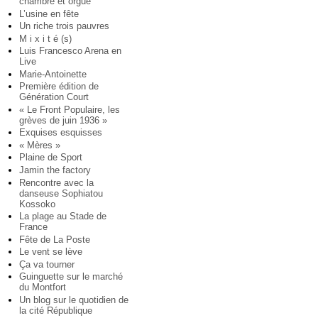
chambre et orgue
L’usine en fête
Un riche trois pauvres
M i x i t é (s)
Luis Francesco Arena en
Live
Marie-Antoinette
Première édition de
Génération Court
« Le Front Populaire, les
grèves de juin 1936 »
Exquises esquisses
« Mères »
Plaine de Sport
Jamin the factory
Rencontre avec la
danseuse Sophiatou
Kossoko
La plage au Stade de
France
Fête de La Poste
Le vent se lève
Ça va tourner
Guinguette sur le marché
du Montfort
Un blog sur le quotidien de
la cité République