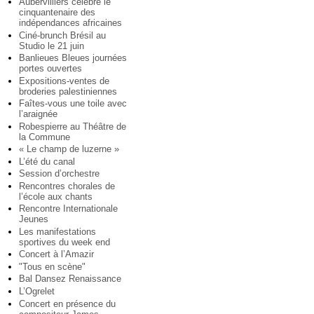
Aubervilliers célèbre le
cinquantenaire des
indépendances africaines
Ciné-brunch Brésil au
Studio le 21 juin
Banlieues Bleues journées
portes ouvertes
Expositions-ventes de
broderies palestiniennes
Faîtes-vous une toile avec
l’araignée
Robespierre au Théâtre de
la Commune
« Le champ de luzerne »
L’été du canal
Session d’orchestre
Rencontres chorales de
l’école aux chants
Rencontre Internationale
Jeunes
Les manifestations
sportives du week end
Concert à l’Amazir
"Tous en scène"
Bal Dansez Renaissance
L’Ogrelet
Concert en présence du