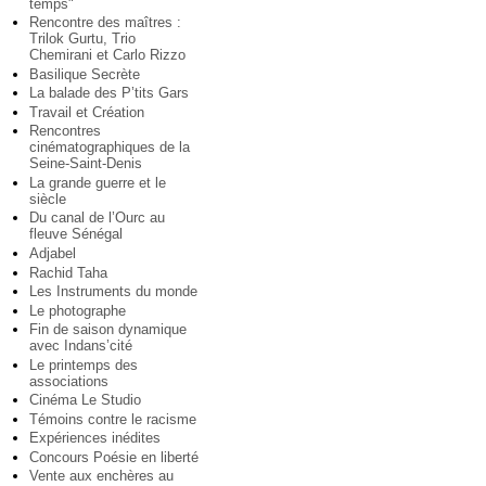
temps"
Rencontre des maîtres :
Trilok Gurtu, Trio
Chemirani et Carlo Rizzo
Basilique Secrète
La balade des P’tits Gars
Travail et Création
Rencontres
cinématographiques de la
Seine-Saint-Denis
La grande guerre et le
siècle
Du canal de l’Ourc au
fleuve Sénégal
Adjabel
Rachid Taha
Les Instruments du monde
Le photographe
Fin de saison dynamique
avec Indans’cité
Le printemps des
associations
Cinéma Le Studio
Témoins contre le racisme
Expériences inédites
Concours Poésie en liberté
Vente aux enchères au