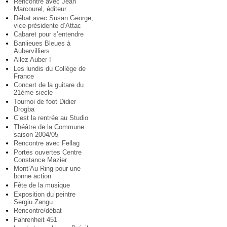
Rencontre avec Jean
Marcourel, éditeur
Débat avec Susan George,
vice-présidente d’Attac
Cabaret pour s’entendre
Banlieues Bleues à
Aubervilliers
Allez Auber !
Les lundis du Collège de
France
Concert de la guitare du
21ème siecle
Tournoi de foot Didier
Drogba
C’est la rentrée au Studio
Théâtre de la Commune
saison 2004/05
Rencontre avec Fellag
Portes ouvertes Centre
Constance Mazier
Mont’Au Ring pour une
bonne action
Fête de la musique
Exposition du peintre
Sergiu Zangu
Rencontre/débat
Fahrenheit 451