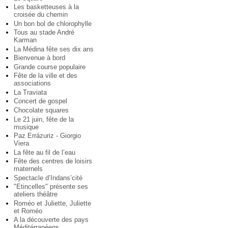
Les basketteuses à la
croisée du chemin
Un bon bol de chlorophylle
Tous au stade André
Karman
La Médina fête ses dix ans
Bienvenue à bord
Grande course populaire
Fête de la ville et des
associations
La Traviata
Concert de gospel
Chocolate squares
Le 21 juin, fête de la
musique
Paz Errázuriz - Giorgio
Viera
La fête au fil de l’eau
Fête des centres de loisirs
maternels
Spectacle d’Indans’cité
"Etincelles" présente ses
ateliers théâtre
Roméo et Juliette, Juliette
et Roméo
A la découverte des pays
Méditérranéens