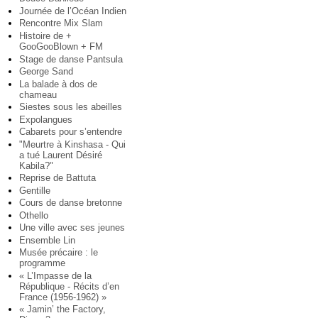
Journée de l’Océan Indien
Rencontre Mix Slam
Histoire de +
GooGooBlown + FM
Stage de danse Pantsula
George Sand
La balade à dos de
chameau
Siestes sous les abeilles
Expolangues
Cabarets pour s’entendre
"Meurtre à Kinshasa - Qui
a tué Laurent Désiré
Kabila?"
Reprise de Battuta
Gentille
Cours de danse bretonne
Othello
Une ville avec ses jeunes
Ensemble Lin
Musée précaire : le
programme
« L’Impasse de la
République - Récits d’en
France (1956-1962) »
« Jamin’ the Factory,