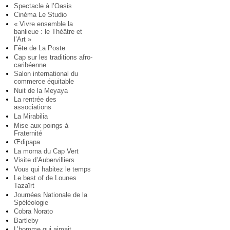
Spectacle à l’Oasis
Cinéma Le Studio
« Vivre ensemble la
banlieue : le Théâtre et
l’Art »
Fête de La Poste
Cap sur les traditions afro-
caribéenne
Salon international du
commerce équitable
Nuit de la Meyaya
La rentrée des
associations
La Mirabilia
Mise aux poings à
Fraternité
Œdipapa
La morna du Cap Vert
Visite d’Aubervilliers
Vous qui habitez le temps
Le best of de Lounes
Tazaïrt
Journées Nationale de la
Spéléologie
Cobra Norato
Bartleby
L’homme qui aimait