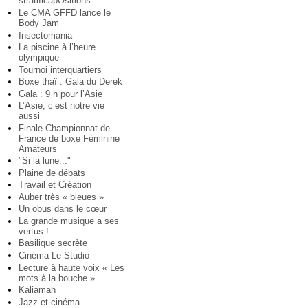
stratificapOsitions
Le CMA GFFD lance le
Body Jam
Insectomania
La piscine à l’heure
olympique
Tournoi interquartiers
Boxe thaï : Gala du Derek
Gala : 9 h pour l’Asie
L’Asie, c’est notre vie
aussi
Finale Championnat de
France de boxe Féminine
Amateurs
"Si la lune..."
Plaine de débats
Travail et Création
Auber très « bleues »
Un obus dans le cœur
La grande musique a ses
vertus !
Basilique secrète
Cinéma Le Studio
Lecture à haute voix « Les
mots à la bouche »
Kaliamah
Jazz et cinéma