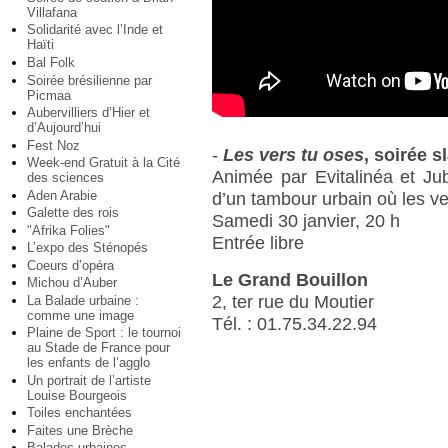
Villafana
Solidarité avec l’Inde et
Haïti
Bal Folk
Soirée brésilienne par
Picmaa
Aubervilliers d’Hier et
d’Aujourd’hui
Fest Noz
-
Les vers tu oses
, soirée 
Week-end Gratuit à la Cité
Animée par Evitalinéa et Jub
des sciences
Aden Arabie
d’un tambour urbain où les ve
Galette des rois
Samedi 30 janvier, 20 h
"Afrika Folies"
Entrée libre
L’expo des Sténopés
Coeurs d’opéra
Le Grand Bouillon
Michou d’Auber
2, ter rue du Moutier
La Balade urbaine :
comme une image
Tél. : 01.75.34.22.94
Plaine de Sport : le tournoi
au Stade de France pour
les enfants de l’agglo
Un portrait de l’artiste
Louise Bourgeois
Toiles enchantées
Faites une Brèche
Balades urbaines