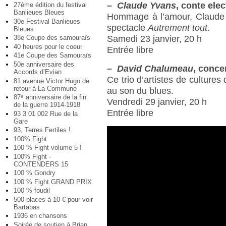
–
Claude Yvans
, conte ele
27ème édition du festival
Banlieues Bleues
Hommage à l’amour, Claude Y
30e Festival Banlieues
spectacle
Autrement tout
.
Bleues
Samedi 23 janvier, 20 h
38e Coupe des samouraïs
40 heures pour le coeur
Entrée libre
41e Coupe des Samouraïs
50e anniversaire des
–
David Chalumeau
, conce
Accords d’Evian
Ce trio d’artistes de culture
81 avenue Victor Hugo de
retour à La Commune
au son du blues.
87
anniversaire de la fin
e
Vendredi 29 janvier, 20 h
de la guerre 1914-1918
Entrée libre
93 3 01 002 Rue de la
Gare
93, Terres Fertiles !
100% Fight
100 % Fight volume 5 !
100% Fight -
CONTENDERS 15
100 % Gondry
100 % Fight GRAND PRIX
100 % foudil
500 places à 10 € pour voir
Bartabas
1936 en chansons
Soirée de soutien à Brian