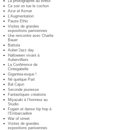
La photographie au Brésil
Ce soir on tue le cochon
Azur et Asmar
L’Augmentation
Pause Ethic
Visites de grandes
expositions parisiennes
Une rencontre avec Charlie
Bauer
Battuta
Auber’Jazz day
Halloween vivant à
Aubervilliers
La Conférence de
Cintegabelle
Gigantea-esque !
Né quelque Part
Bal Cajun
Seconde jeunesse
Fantastiques créations
Miyazaki à l’honneur au
Studio
Fugain et danse hip hop à
l’Embarcadère
War of street
Visites de grandes
expositions parisiennes