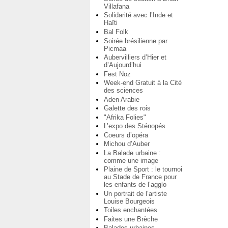
Villafana
Solidarité avec l’Inde et
Haïti
Bal Folk
Soirée brésilienne par
Picmaa
Aubervilliers d’Hier et
d’Aujourd’hui
Fest Noz
Week-end Gratuit à la Cité
des sciences
Aden Arabie
Galette des rois
"Afrika Folies"
L’expo des Sténopés
Coeurs d’opéra
Michou d’Auber
La Balade urbaine :
comme une image
Plaine de Sport : le tournoi
au Stade de France pour
les enfants de l’agglo
Un portrait de l’artiste
Louise Bourgeois
Toiles enchantées
Faites une Brèche
Balades urbaines