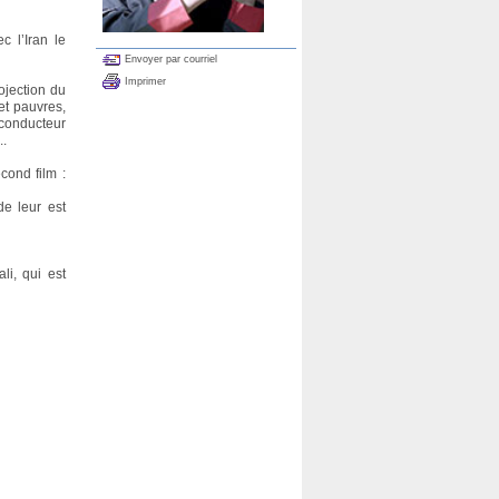
c l’Iran le
Envoyer par courriel
Imprimer
ojection du
et pauvres,
 conducteur
..
cond film :
de leur est
li, qui est