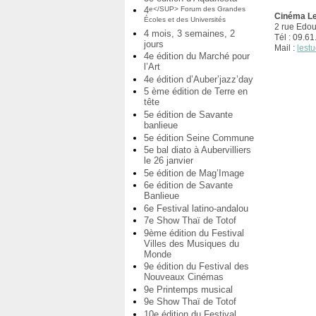
4
e</SUP> Forum des Grandes
Cinéma Le
Écoles et des Universités
2 rue Edo
4 mois, 3 semaines, 2
Tél : 09.6
jours
Mail :
lest
4e édition du Marché pour
l’Art
4e édition d’Auber’jazz’day
5 ème édition de Terre en
tête
5e édition de Savante
banlieue
5e édition Seine Commune
5e bal diato à Aubervilliers
le 26 janvier
5e édition de Mag’Image
6e édition de Savante
Banlieue
6e Festival latino-andalou
7e Show Thaï de Totof
9ème édition du Festival
Villes des Musiques du
Monde
9e édition du Festival des
Nouveaux Cinémas
9e Printemps musical
9e Show Thaï de Totof
10e édition du Festival