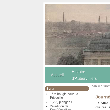
Histoire
Accueil
d’Aubervilliers
Accueil
>
Archiv
Sortir
1ère bougie pour La
Journé
Fripouille
1,2,3, plongez !
Le Studi
2e édition de
du réali
Festi’Canailles