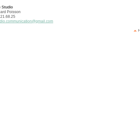
 Studio
uard Poisson
1.21.68.25
udio.communication@gmail.com
H