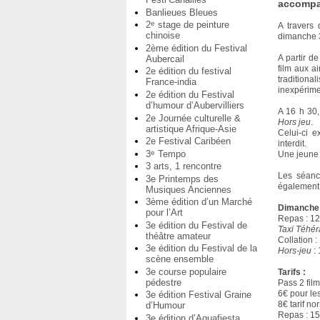
accompag
Banlieues Bleues
2
stage de peinture
e
A travers 
chinoise
dimanche 3
2ème édition du Festival
A partir d
Aubercail
film aux a
2e édition du festival
traditiona
France-india
inexpérimen
2e édition du Festival
d’humour d’Aubervilliers
A 16 h 30,
2e Journée culturelle &
Hors jeu
.
artistique Afrique-Asie
Celui-ci e
2e Festival Caribéen
interdit.
3
Tempo
e
Une jeune 
3 arts, 1 rencontre
Les séance
3e Printemps des
également 
Musiques Anciennes
3ème édition d’un Marché
Dimanche
pour l’Art
Repas : 12
3e édition du Festival de
Taxi Téhé
théâtre amateur
Collation :
3e édition du Festival de la
Hors-jeu
: 
scène ensemble
3e course populaire
Tarifs :
pédestre
Pass 2 film
6€ pour le
3e édition Festival Graine
8€ tarif no
d’Humour
Repas : 1
3e édition d’Aquafiesta