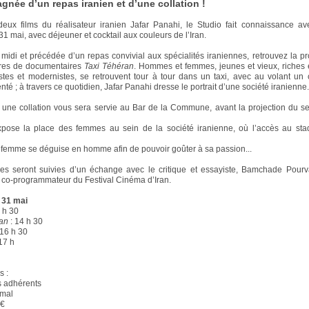
née d’un repas iranien et d’une collation !
deux films du réalisateur iranien Jafar Panahi, le Studio fait connaissance ave
1 mai, avec déjeuner et cocktail aux couleurs de l’Iran.
e midi et précédée d’un repas convivial aux spécialités iraniennes, retrouvez la pr
ires de documentaires
Taxi Téhéran
. Hommes et femmes, jeunes et vieux, riches 
listes et modernistes, se retrouvent tour à tour dans un taxi, avec au volant un
té ; à travers ce quotidien, Jafar Panahi dresse le portrait d’une société iranienne.
 une collation vous sera servie au Bar de la Commune, avant la projection du se
xpose la place des femmes au sein de la société iranienne, où l’accès au sta
femme se déguise en homme afin de pouvoir goûter à sa passion...
s seront suivies d’un échange avec le critique et essayiste, Bamchade Pourva
co-programmateur du Festival Cinéma d’Iran.
 31 mai
 h 30
ran
: 14 h 30
 16 h 30
17 h
s :
s adhérents
rmal
5€