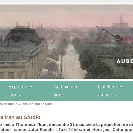
Explorer les
Archives en
L’atelier des
fonds
ligne
archives
es en ligne
>
10 ans d’Internet
>
Sortir
e Iran au Studio
o met à l’honneur l’Iran, dimanche 31 mai, avec la projection de d
sateur iranien Jafar Panahi : Taxi Téhéran et Hors jeu. Cette jou