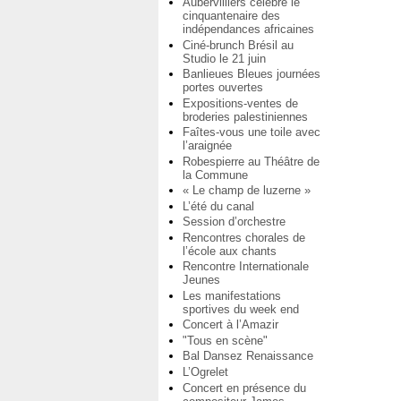
Aubervilliers célèbre le
cinquantenaire des
indépendances africaines
Ciné-brunch Brésil au
Studio le 21 juin
Banlieues Bleues journées
portes ouvertes
Expositions-ventes de
broderies palestiniennes
Faîtes-vous une toile avec
l’araignée
Robespierre au Théâtre de
la Commune
« Le champ de luzerne »
L’été du canal
Session d’orchestre
Rencontres chorales de
l’école aux chants
Rencontre Internationale
Jeunes
Les manifestations
sportives du week end
Concert à l’Amazir
"Tous en scène"
Bal Dansez Renaissance
L’Ogrelet
Concert en présence du