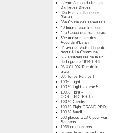
27ème édition du festival
Banlieues Bleues
30e Festival Banlieues
Bleues
38e Coupe des samouraïs
40 heures pour le coeur
41e Coupe des Samouraïs
50e anniversaire des
Accords d’Evian
81 avenue Victor Hugo de
retour à La Commune
87
anniversaire de la fin
e
de la guerre 1914-1918
93 3 01 002 Rue de la
Gare
93, Terres Fertiles !
100% Fight
100 % Fight volume 5 !
100% Fight -
CONTENDERS 15
100 % Gondry
100 % Fight GRAND PRIX
100 % foudil
500 places à 10 € pour voir
Bartabas
1936 en chansons
Soirée de soutien à Brian