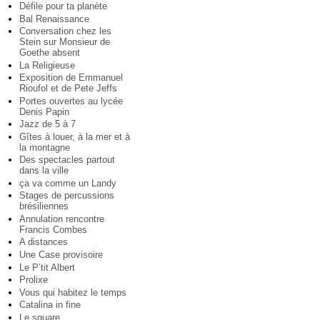
Défile pour ta planète
Bal Renaissance
Conversation chez les
Stein sur Monsieur de
Goethe absent
La Religieuse
Exposition de Emmanuel
Rioufol et de Pete Jeffs
Portes ouvertes au lycée
Denis Papin
Jazz de 5 à 7
Gîtes à louer, à la mer et à
la montagne
Des spectacles partout
dans la ville
ça va comme un Landy
Stages de percussions
brésiliennes
Annulation rencontre
Francis Combes
A distances
Une Case provisoire
Le P’tit Albert
Prolixe
Vous qui habitez le temps
Catalina in fine
Le square