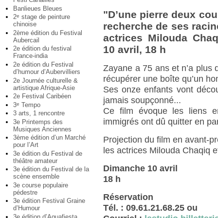
Banlieues Bleues
"D’une pierre deux cou
2
stage de peinture
e
chinoise
recherche de ses racin
2ème édition du Festival
actrices Milouda Chaq
Aubercail
10 avril, 18 h
2e édition du festival
France-india
2e édition du Festival
Zayane a 75 ans et n’a plus q
d’humour d’Aubervilliers
récupérer une boîte qu’un hom
2e Journée culturelle &
artistique Afrique-Asie
Ses onze enfants vont découv
2e Festival Caribéen
jamais soupçonné...
3
Tempo
e
Ce film évoque les liens en
3 arts, 1 rencontre
immigrés ont dû quitter en par
3e Printemps des
Musiques Anciennes
3ème édition d’un Marché
Projection du film en avant-p
pour l’Art
les actrices Milouda Chaqiq e
3e édition du Festival de
théâtre amateur
Dimanche 10 avril
3e édition du Festival de la
scène ensemble
18 h
3e course populaire
pédestre
Réservation
3e édition Festival Graine
Tél. : 09.61.21.68.25 ou
d’Humour
3e édition d’Aquafiesta