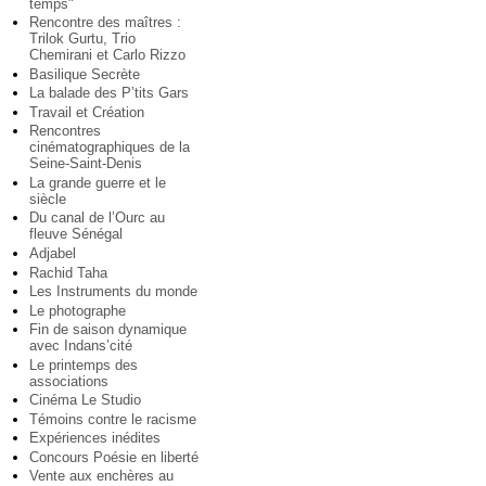
temps"
Rencontre des maîtres :
Trilok Gurtu, Trio
Chemirani et Carlo Rizzo
Basilique Secrète
La balade des P’tits Gars
Travail et Création
Rencontres
cinématographiques de la
Seine-Saint-Denis
La grande guerre et le
siècle
Du canal de l’Ourc au
fleuve Sénégal
Adjabel
Rachid Taha
Les Instruments du monde
Le photographe
Fin de saison dynamique
avec Indans’cité
Le printemps des
associations
Cinéma Le Studio
Témoins contre le racisme
Expériences inédites
Concours Poésie en liberté
Vente aux enchères au