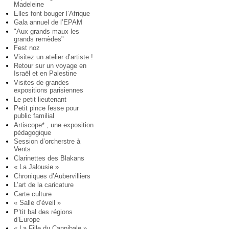
Madeleine
Elles font bouger l’Afrique
Gala annuel de l’EPAM
"Aux grands maux les
grands remèdes"
Fest noz
Visitez un atelier d’artiste !
Retour sur un voyage en
Israël et en Palestine
Visites de grandes
expositions parisiennes
Le petit lieutenant
Petit pince fesse pour
public familial
Artiscope* , une exposition
pédagogique
Session d’orcherstre à
Vents
Clarinettes des Blakans
« La Jalousie »
Chroniques d’Aubervilliers
L’art de la caricature
Carte culture
« Salle d’éveil »
P’tit bal des régions
d’Europe
« La Fille du Cannibale »