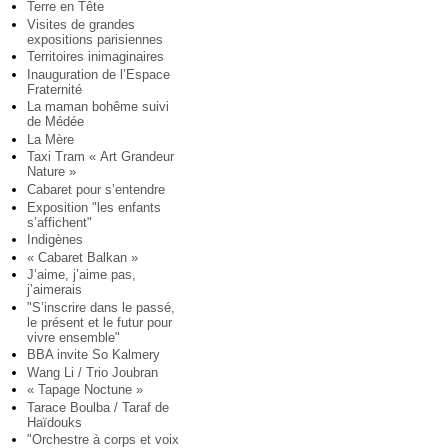
Terre en Tête
Visites de grandes
expositions parisiennes
Territoires inimaginaires
Inauguration de l’Espace
Fraternité
La maman bohême suivi
de Médée
La Mère
Taxi Tram « Art Grandeur
Nature »
Cabaret pour s’entendre
Exposition "les enfants
s’affichent"
Indigènes
« Cabaret Balkan »
J’aime, j’aime pas,
j’aimerais
"S’inscrire dans le passé,
le présent et le futur pour
vivre ensemble"
BBA invite So Kalmery
Wang Li / Trio Joubran
« Tapage Noctune »
Tarace Boulba / Taraf de
Haïdouks
"Orchestre à corps et voix