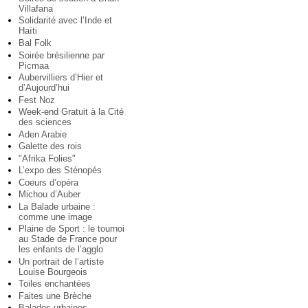
Villafana
Solidarité avec l’Inde et
Haïti
Bal Folk
Soirée brésilienne par
Picmaa
Aubervilliers d’Hier et
d’Aujourd’hui
Fest Noz
Week-end Gratuit à la Cité
des sciences
Aden Arabie
Galette des rois
"Afrika Folies"
L’expo des Sténopés
Coeurs d’opéra
Michou d’Auber
La Balade urbaine :
comme une image
Plaine de Sport : le tournoi
au Stade de France pour
les enfants de l’agglo
Un portrait de l’artiste
Louise Bourgeois
Toiles enchantées
Faites une Brèche
Balades urbaines