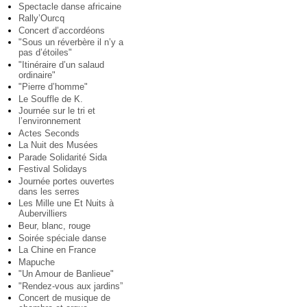
Spectacle danse africaine
Rally’Ourcq
Concert d’accordéons
"Sous un réverbère il n’y a
pas d’étoiles"
"Itinéraire d’un salaud
ordinaire"
"Pierre d’homme"
Le Souffle de K.
Journée sur le tri et
l’environnement
Actes Seconds
La Nuit des Musées
Parade Solidarité Sida
Festival Solidays
Journée portes ouvertes
dans les serres
Les Mille une Et Nuits à
Aubervilliers
Beur, blanc, rouge
Soirée spéciale danse
La Chine en France
Mapuche
"Un Amour de Banlieue"
"Rendez-vous aux jardins”
Concert de musique de