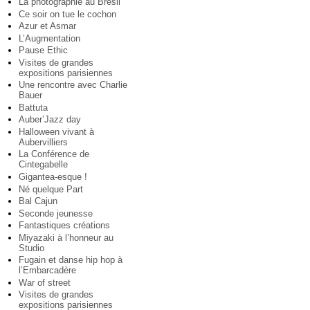
La photographie au Brésil
Ce soir on tue le cochon
Azur et Asmar
L’Augmentation
Pause Ethic
Visites de grandes
expositions parisiennes
Une rencontre avec Charlie
Bauer
Battuta
Auber’Jazz day
Halloween vivant à
Aubervilliers
La Conférence de
Cintegabelle
Gigantea-esque !
Né quelque Part
Bal Cajun
Seconde jeunesse
Fantastiques créations
Miyazaki à l’honneur au
Studio
Fugain et danse hip hop à
l’Embarcadère
War of street
Visites de grandes
expositions parisiennes