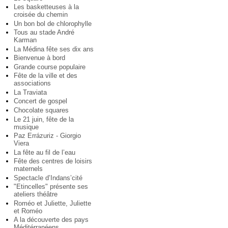
Les basketteuses à la
croisée du chemin
Un bon bol de chlorophylle
Tous au stade André
Karman
La Médina fête ses dix ans
Bienvenue à bord
Grande course populaire
Fête de la ville et des
associations
La Traviata
Concert de gospel
Chocolate squares
Le 21 juin, fête de la
musique
Paz Errázuriz - Giorgio
Viera
La fête au fil de l’eau
Fête des centres de loisirs
maternels
Spectacle d’Indans’cité
"Etincelles" présente ses
ateliers théâtre
Roméo et Juliette, Juliette
et Roméo
A la découverte des pays
Méditérranéens