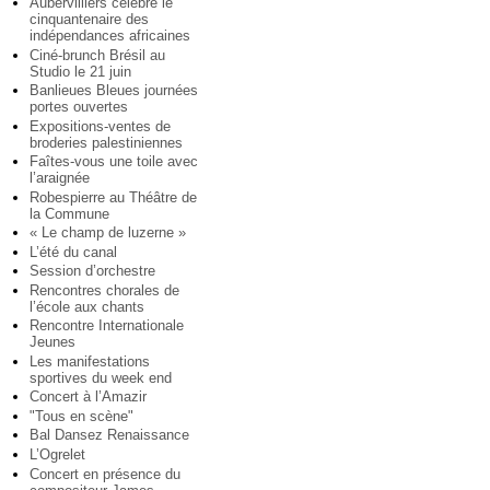
Aubervilliers célèbre le
cinquantenaire des
indépendances africaines
Ciné-brunch Brésil au
Studio le 21 juin
Banlieues Bleues journées
portes ouvertes
Expositions-ventes de
broderies palestiniennes
Faîtes-vous une toile avec
l’araignée
Robespierre au Théâtre de
la Commune
« Le champ de luzerne »
L’été du canal
Session d’orchestre
Rencontres chorales de
l’école aux chants
Rencontre Internationale
Jeunes
Les manifestations
sportives du week end
Concert à l’Amazir
"Tous en scène"
Bal Dansez Renaissance
L’Ogrelet
Concert en présence du