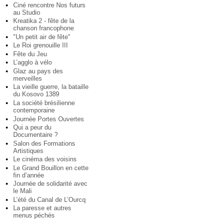
Ciné rencontre Nos futurs
au Studio
Kreatika 2 - fête de la
chanson francophone
"Un petit air de fête"
Le Roi grenouille III
Fête du Jeu
L’agglo à vélo
Glaz au pays des
merveilles
La vieille guerre, la bataille
du Kosovo 1389
La société brésilienne
contemporaine
Journée Portes Ouvertes
Qui a peur du
Documentaire ?
Salon des Formations
Artistiques
Le cinéma des voisins
Le Grand Bouillon en cette
fin d’année
Journée de solidarité avec
le Mali
L’été du Canal de L’Ourcq
La paresse et autres
menus péchés