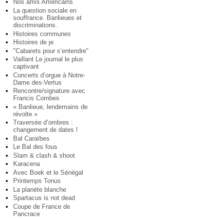
Nos amis Américains
La question sociale en
souffrance. Banlieues et
discriminations.
Histoires communes
Histoires de je
"Cabarets pour s’entendre"
Vaillant Le journal le plus
captivant
Concerts d’orgue à Notre-
Dame des-Vertus
Rencontre/signature avec
Francis Combes
« Banlieue, lendemains de
révolte »
Traversée d’ombres :
changement de dates !
Bal Caraïbes
Le Bal des fous
Slam & clash & shoot
Karacena
Avec Boek et le Sénégal
Printemps Tonus
La planète blanche
Spartacus is not dead
Coupe de France de
Pancrace