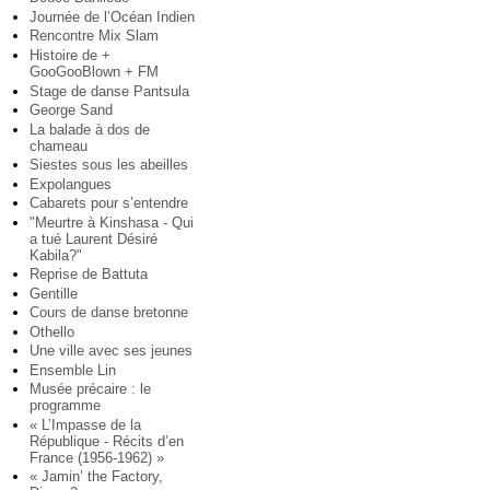
Journée de l’Océan Indien
Rencontre Mix Slam
Histoire de +
GooGooBlown + FM
Stage de danse Pantsula
George Sand
La balade à dos de
chameau
Siestes sous les abeilles
Expolangues
Cabarets pour s’entendre
"Meurtre à Kinshasa - Qui
a tué Laurent Désiré
Kabila?"
Reprise de Battuta
Gentille
Cours de danse bretonne
Othello
Une ville avec ses jeunes
Ensemble Lin
Musée précaire : le
programme
« L’Impasse de la
République - Récits d’en
France (1956-1962) »
« Jamin’ the Factory,