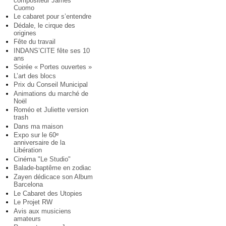
compositeur James
Cuomo
Le cabaret pour s’entendre
Dédale, le cirque des
origines
Fête du travail
INDANS’CITE fête ses 10
ans
Soirée « Portes ouvertes »
L’art des blocs
Prix du Conseil Municipal
Animations du marché de
Noël
Roméo et Juliette version
trash
Dans ma maison
Expo sur le 60
e
anniversaire de la
Libération
Cinéma "Le Studio"
Balade-baptême en zodiac
Zayen dédicace son Album
Barcelona
Le Cabaret des Utopies
Le Projet RW
Avis aux musiciens
amateurs