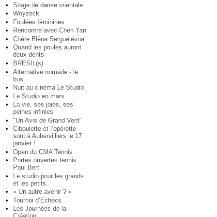
Stage de danse orientale
Woyzeck
Foulées féminines
Rencontre avec Chen Yan
Chère Eléna Serguéiévna
Quand les poules auront
deux dents
BRESIL(s)
Alternative nomade - le
bus
Nuit au cinéma Le Studio
Le Studio en mars
La vie, ses joies, ses
peines infinies
"Un Avis de Grand Vent"
Ciboulette et l’opérette
sont à Aubervilliers le 17
janvier !
Open du CMA Tennis
Portes ouvertes tennis
Paul Bert
Le studio pour les grands
et les petits.
« Un autre avenir ? »
Tournoi d’Echecs
Les Journées de la
Création