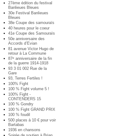
27ème édition du festival
Banlieues Bleues
30e Festival Banlieues
Bleues
38e Coupe des samouraïs
40 heures pour le coeur
41e Coupe des Samouraïs
50e anniversaire des
Accords d’Evian
81 avenue Victor Hugo de
retour à La Commune
87
anniversaire de la fin
e
de la guerre 1914-1918
93 3 01 002 Rue de la
Gare
93, Terres Fertiles !
100% Fight
100 % Fight volume 5 !
100% Fight -
CONTENDERS 15
100 % Gondry
100 % Fight GRAND PRIX
100 % foudil
500 places à 10 € pour voir
Bartabas
1936 en chansons
Soirée de soutien à Brian