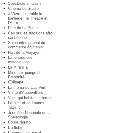
Spectacle à l’Oasis
Cinéma Le Studio
« Vivre ensemble la
banlieue : le Théâtre et
l’Art »
Fête de La Poste
Cap sur les traditions afro-
caribéenne
Salon international du
commerce équitable
Nuit de la Meyaya
La rentrée des
associations
La Mirabilia
Mise aux poings à
Fraternité
Œdipapa
La morna du Cap Vert
Visite d’Aubervilliers
Vous qui habitez le temps
Le best of de Lounes
Tazaïrt
Journées Nationale de la
Spéléologie
Cobra Norato
Bartleby
L’homme qui aimait