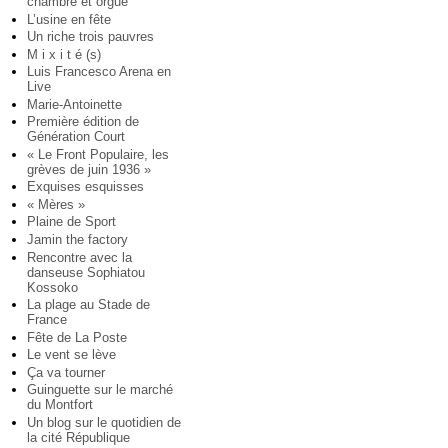
chambre et orgue
L’usine en fête
Un riche trois pauvres
M i x i t é (s)
Luis Francesco Arena en
Live
Marie-Antoinette
Première édition de
Génération Court
« Le Front Populaire, les
grèves de juin 1936 »
Exquises esquisses
« Mères »
Plaine de Sport
Jamin the factory
Rencontre avec la
danseuse Sophiatou
Kossoko
La plage au Stade de
France
Fête de La Poste
Le vent se lève
Ça va tourner
Guinguette sur le marché
du Montfort
Un blog sur le quotidien de
la cité République