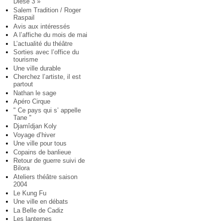
Diese 3 »
Salem Tradition / Roger
Raspail
Avis aux intéressés
A l’affiche du mois de mai
L’actualité du théâtre
Sorties avec l’office du
tourisme
Une ville durable
Cherchez l’artiste, il est
partout
Nathan le sage
Apéro Cirque
" Ce pays qui s’ appelle
Tane "
Djamîdjan Koly
Voyage d’hiver
Une ville pour tous
Copains de banlieue
Retour de guerre suivi de
Bilora
Ateliers théâtre saison
2004
Le Kung Fu
Une ville en débats
La Belle de Cadiz
Les lanternes