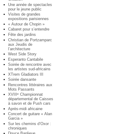
Une année de spectacles
pour le jeune public
Visites de grandes
expositions parisiennes
« Autour de Chopin »
Cabaret pour s’entendre
Fête des jardins
Christian de Portzamparc
aux Jeudis de
l’architecture
West Side Story
Esperanto Cantabile
Soirée de rencontre avec
les artistes sud-africains
XTrem Gladiators III
Soirée dansante
Rencontres littéraires aux
Mots Passants
XVIII
Championnat
e
départemental de Caisses
à savon et de Push cars
Après-midi africaine
Concert de guitare « Alan
Garcia »
Sur les chemins d’Oxor :
chroniques
Douce Banlieue