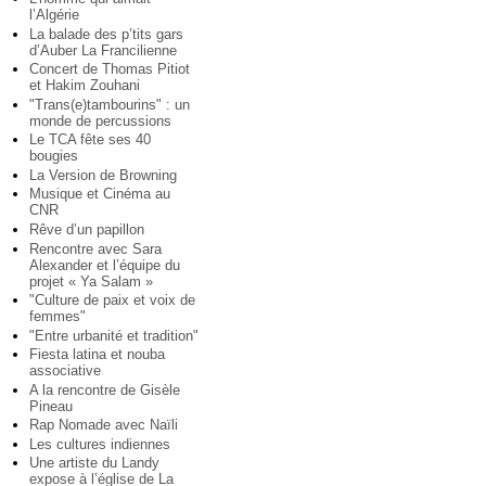
l’Algérie
La balade des p’tits gars
d’Auber La Francilienne
Concert de Thomas Pitiot
et Hakim Zouhani
"Trans(e)tambourins" : un
monde de percussions
Le TCA fête ses 40
bougies
La Version de Browning
Musique et Cinéma au
CNR
Rêve d’un papillon
Rencontre avec Sara
Alexander et l’équipe du
projet « Ya Salam »
"Culture de paix et voix de
femmes"
"Entre urbanité et tradition"
Fiesta latina et nouba
associative
A la rencontre de Gisèle
Pineau
Rap Nomade avec Naïli
Les cultures indiennes
Une artiste du Landy
expose à l’église de La