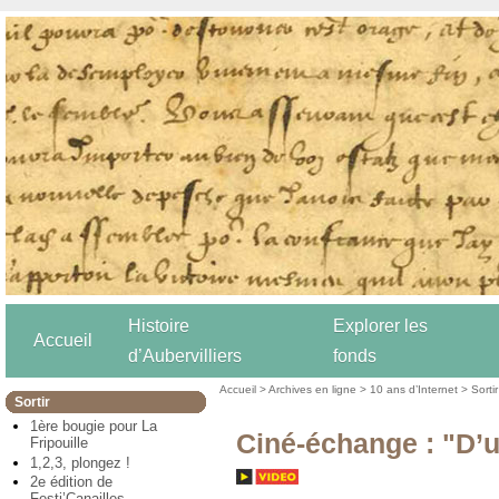
Histoire
Explorer les
Accueil
d’Aubervilliers
fonds
Accueil
>
Archives en ligne
>
10 ans d’Internet
>
Sortir
Sortir
1ère bougie pour La
Ciné-échange : "D’
Fripouille
1,2,3, plongez !
2e édition de
Festi’Canailles