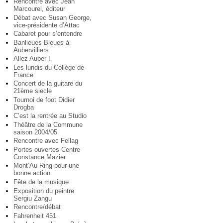
Rencontre avec Jean
Marcourel, éditeur
Débat avec Susan George,
vice-présidente d’Attac
Cabaret pour s’entendre
Banlieues Bleues à
Aubervilliers
Allez Auber !
Les lundis du Collège de
France
Concert de la guitare du
21ème siecle
Tournoi de foot Didier
Drogba
C’est la rentrée au Studio
Théâtre de la Commune
saison 2004/05
Rencontre avec Fellag
Portes ouvertes Centre
Constance Mazier
Mont’Au Ring pour une
bonne action
Fête de la musique
Exposition du peintre
Sergiu Zangu
Rencontre/débat
Fahrenheit 451