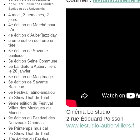
Courriel :
lestudio.billette
4
e</SUP> Forum des Grandes
Écoles et des Universités
4 mois, 3 semaines, 2
jours
4e édition du Marché pour
l’Art
4e édition d’Auber’jazz’day
5 ème édition de Terre en
tête
5e édition de Savante
banlieue
5e édition Seine Commune
5e bal diato à Aubervilliers
le 26 janvier
5e édition de Mag’Image
6e édition de Savante
Banlieue
6e Festival latino-andalou
7e Show Thaï de Totof
9ème édition du Festival
Villes des Musiques du
Cinéma Le studio
Monde
9e édition du Festival des
2 rue Édouard Poisson
Nouveaux Cinémas
www.lestudio-aubervilliers.f
9e Printemps musical
9e Show Thaï de Totof
10e édition du Festival