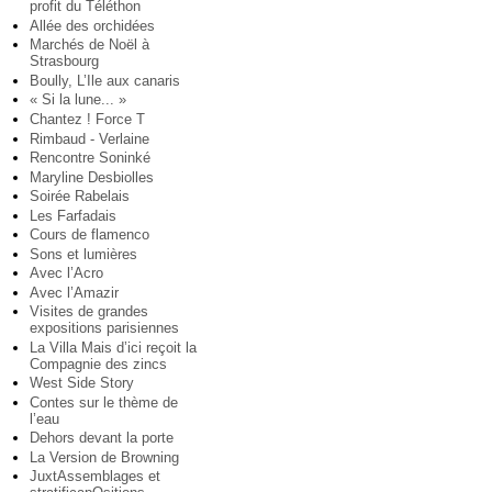
profit du Téléthon
Allée des orchidées
Marchés de Noël à
Strasbourg
Boully, L’Ile aux canaris
« Si la lune... »
Chantez ! Force T
Rimbaud - Verlaine
Rencontre Soninké
Maryline Desbiolles
Soirée Rabelais
Les Farfadais
Cours de flamenco
Sons et lumières
Avec l’Acro
Avec l’Amazir
Visites de grandes
expositions parisiennes
La Villa Mais d’ici reçoit la
Compagnie des zincs
West Side Story
Contes sur le thème de
l’eau
Dehors devant la porte
La Version de Browning
JuxtAssemblages et