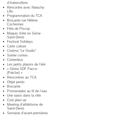
d’Aubervilliers
Rencontre avec Natacha
Lillo
Programmation du TCA
Brocante rue Hélène
Cochennec
Fête de Piscop
Maquis d’été en Seine-
Saint-Denis
Festival Solidays
Carte culture
Cinéma "Le Studio"
Soirée contes
Contenbus
Les petits plaisirs de l’été
« Gloria SDF Pacce
(Patche) »
Rencontres au TCA
Objet perdu
Brocante
Promenades au fil de l’eau
Une oasis dans la ville
Ciné plein air
Meeting d’athlétisme de
Saint-Denis
Semaine d’avant-premières