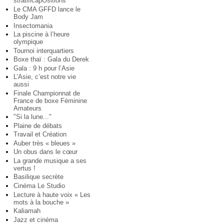
stratificapOsitions
Le CMA GFFD lance le
Body Jam
Insectomania
La piscine à l’heure
olympique
Tournoi interquartiers
Boxe thaï : Gala du Derek
Gala : 9 h pour l’Asie
L’Asie, c’est notre vie
aussi
Finale Championnat de
France de boxe Féminine
Amateurs
"Si la lune..."
Plaine de débats
Travail et Création
Auber très « bleues »
Un obus dans le cœur
La grande musique a ses
vertus !
Basilique secrète
Cinéma Le Studio
Lecture à haute voix « Les
mots à la bouche »
Kaliamah
Jazz et cinéma