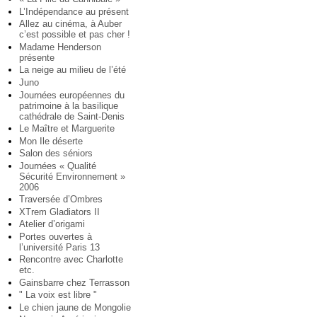
L’Indépendance au présent
Allez au cinéma, à Auber
c’est possible et pas cher !
Madame Henderson
présente
La neige au milieu de l’été
Juno
Journées européennes du
patrimoine à la basilique
cathédrale de Saint-Denis
Le Maître et Marguerite
Mon Ile déserte
Salon des séniors
Journées « Qualité
Sécurité Environnement »
2006
Traversée d’Ombres
XTrem Gladiators II
Atelier d’origami
Portes ouvertes à
l’université Paris 13
Rencontre avec Charlotte
etc.
Gainsbarre chez Terrasson
" La voix est libre "
Le chien jaune de Mongolie