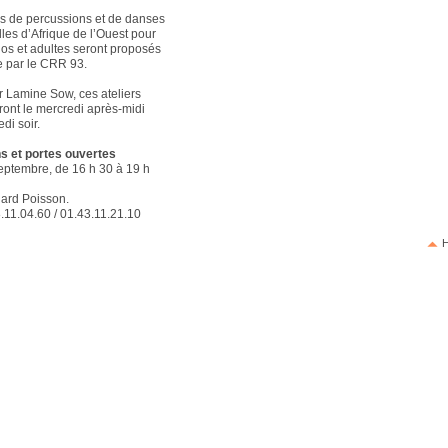
rs de percussions et de danses
lles d’Afrique de l’Ouest pour
dos et adultes seront proposés
ée par le CRR 93.
 Lamine Sow, ces ateliers
ront le mercredi après-midi
edi soir.
ns et portes ouvertes
eptembre, de 16 h 30 à 19 h
ard Poisson.
8.11.04.60 / 01.43.11.21.10
H