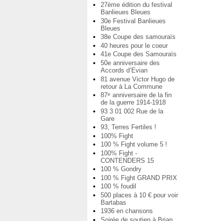
27ème édition du festival
Banlieues Bleues
30e Festival Banlieues
Bleues
38e Coupe des samouraïs
40 heures pour le coeur
41e Coupe des Samouraïs
50e anniversaire des
Accords d’Evian
81 avenue Victor Hugo de
retour à La Commune
87
anniversaire de la fin
e
de la guerre 1914-1918
93 3 01 002 Rue de la
Gare
93, Terres Fertiles !
100% Fight
100 % Fight volume 5 !
100% Fight -
CONTENDERS 15
100 % Gondry
100 % Fight GRAND PRIX
100 % foudil
500 places à 10 € pour voir
Bartabas
1936 en chansons
Soirée de soutien à Brian