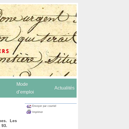
Mode
Actualités
d’emploi
Envoyer par courriel
Imprimer
nes. Les
 93.