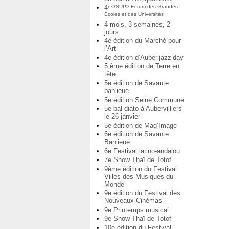
4
e</SUP> Forum des Grandes
Écoles et des Universités
4 mois, 3 semaines, 2
jours
4e édition du Marché pour
l’Art
4e édition d’Auber’jazz’day
5 ème édition de Terre en
tête
5e édition de Savante
banlieue
5e édition Seine Commune
5e bal diato à Aubervilliers
le 26 janvier
5e édition de Mag’Image
6e édition de Savante
Banlieue
6e Festival latino-andalou
7e Show Thaï de Totof
9ème édition du Festival
Villes des Musiques du
Monde
9e édition du Festival des
Nouveaux Cinémas
9e Printemps musical
9e Show Thaï de Totof
10e édition du Festival