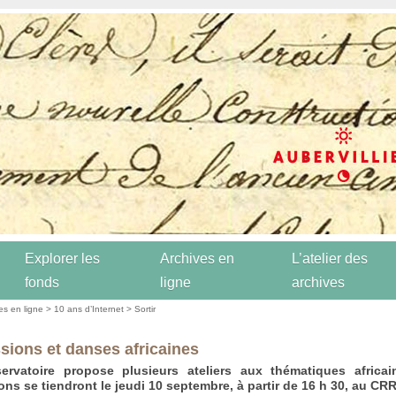
Explorer les
Archives en
L’atelier des
fonds
ligne
archives
es en ligne
>
10 ans d’Internet
>
Sortir
sions et danses africaines
ervatoire propose plusieurs ateliers aux thématiques africai
ions se tiendront le jeudi 10 septembre, à partir de 16 h 30, au CRR