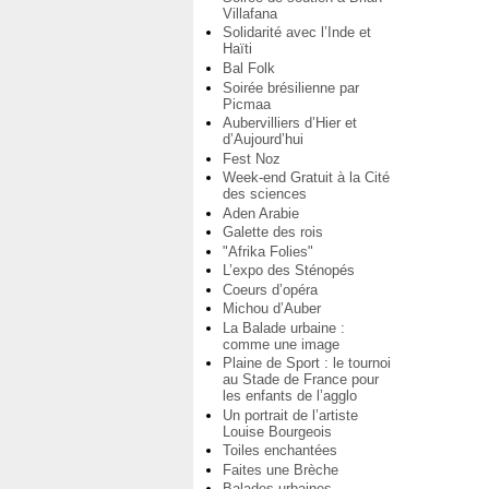
Villafana
Solidarité avec l’Inde et
Haïti
Bal Folk
Soirée brésilienne par
Picmaa
Aubervilliers d’Hier et
d’Aujourd’hui
Fest Noz
Week-end Gratuit à la Cité
des sciences
Aden Arabie
Galette des rois
"Afrika Folies"
L’expo des Sténopés
Coeurs d’opéra
Michou d’Auber
La Balade urbaine :
comme une image
Plaine de Sport : le tournoi
au Stade de France pour
les enfants de l’agglo
Un portrait de l’artiste
Louise Bourgeois
Toiles enchantées
Faites une Brèche
Balades urbaines