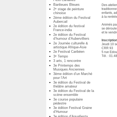
Banlieues Bleues
Des atelie
2
stage de peinture
traditionne
e
chinoise
enfants, a
à la rentr
2ème édition du Festival
Aubercail
Animés par
2e édition du festival
se déroule
France-india
et le vendr
2e édition du Festival
d’humour d’Aubervilliers
Inscriptio
2e Journée culturelle &
Jeudi 10 s
artistique Afrique-Asie
CRR 93
2e Festival Caribéen
5 rue Edou
Tél. : 01.4
3
Tempo
e
3 arts, 1 rencontre
3e Printemps des
Musiques Anciennes
3ème édition d’un Marché
pour l’Art
3e édition du Festival de
théâtre amateur
3e édition du Festival de la
scène ensemble
3e course populaire
pédestre
3e édition Festival Graine
d’Humour
3e édition d’Aquafiesta