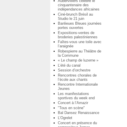
Aubervilliers célèbre le
cinquantenaire des
indépendances africaines
Ciné-brunch Brésil au
Studio le 21 juin
Banlieues Bleues journées
portes ouvertes
Expositions-ventes de
broderies palestiniennes
Faîtes-vous une toile avec
l’araignée
Robespierre au Théâtre de
la Commune
« Le champ de luzerne »
L’été du canal
Session d’orchestre
Rencontres chorales de
l’école aux chants
Rencontre Internationale
Jeunes
Les manifestations
sportives du week end
Concert à l’Amazir
"Tous en scène"
Bal Dansez Renaissance
L’Ogrelet
Concert en présence du