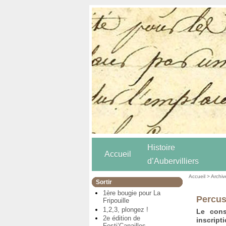
Histoire
Accueil
d’Aubervilliers
Accueil
>
Archiv
Sortir
1ère bougie pour La
Percus
Fripouille
1,2,3, plongez !
Le cons
2e édition de
inscript
Festi’Canailles