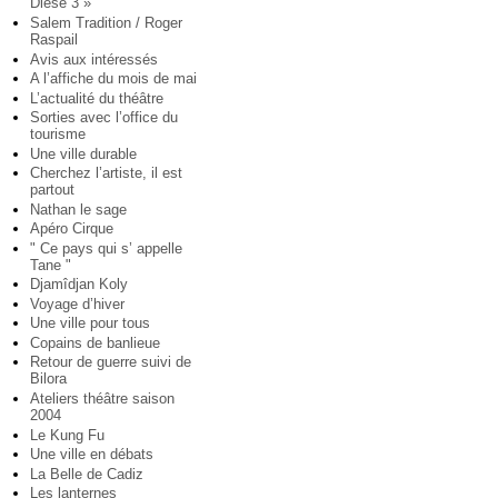
Diese 3 »
Salem Tradition / Roger
Raspail
Avis aux intéressés
A l’affiche du mois de mai
L’actualité du théâtre
Sorties avec l’office du
tourisme
Une ville durable
Cherchez l’artiste, il est
partout
Nathan le sage
Apéro Cirque
" Ce pays qui s’ appelle
Tane "
Djamîdjan Koly
Voyage d’hiver
Une ville pour tous
Copains de banlieue
Retour de guerre suivi de
Bilora
Ateliers théâtre saison
2004
Le Kung Fu
Une ville en débats
La Belle de Cadiz
Les lanternes