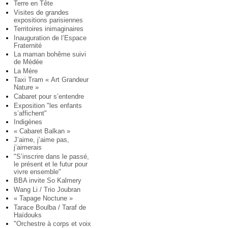
Terre en Tête
Visites de grandes
expositions parisiennes
Territoires inimaginaires
Inauguration de l’Espace
Fraternité
La maman bohême suivi
de Médée
La Mère
Taxi Tram « Art Grandeur
Nature »
Cabaret pour s’entendre
Exposition "les enfants
s’affichent"
Indigènes
« Cabaret Balkan »
J’aime, j’aime pas,
j’aimerais
"S’inscrire dans le passé,
le présent et le futur pour
vivre ensemble"
BBA invite So Kalmery
Wang Li / Trio Joubran
« Tapage Noctune »
Tarace Boulba / Taraf de
Haïdouks
"Orchestre à corps et voix