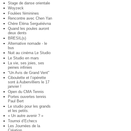
Stage de danse orientale
Woyzeck
Foulées féminines
Rencontre avec Chen Yan
Chère Eléna Serguéiévna
Quand les poules auront
deux dents
BRESIL(s)
Alternative nomade - le
bus
Nuit au cinéma Le Studio
Le Studio en mars
La vie, ses joies, ses
peines infinies
"Un Avis de Grand Vent"
Ciboulette et l’opérette
sont à Aubervilliers le 17
janvier !
Open du CMA Tennis
Portes ouvertes tennis
Paul Bert
Le studio pour les grands
et les petits.
« Un autre avenir ? »
Tournoi d’Echecs
Les Journées de la
Création