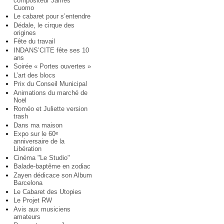
compositeur James
Cuomo
Le cabaret pour s’entendre
Dédale, le cirque des
origines
Fête du travail
INDANS’CITE fête ses 10
ans
Soirée « Portes ouvertes »
L’art des blocs
Prix du Conseil Municipal
Animations du marché de
Noël
Roméo et Juliette version
trash
Dans ma maison
Expo sur le 60
e
anniversaire de la
Libération
Cinéma "Le Studio"
Balade-baptême en zodiac
Zayen dédicace son Album
Barcelona
Le Cabaret des Utopies
Le Projet RW
Avis aux musiciens
amateurs