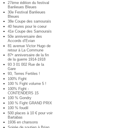
27ème édition du festival
Banlieues Bleues
30e Festival Banlieues
Bleues
38e Coupe des samouraïs
40 heures pour le coeur
41e Coupe des Samouraïs
50e anniversaire des
Accords d’Evian
81 avenue Victor Hugo de
retour à La Commune
87
anniversaire de la fin
e
de la guerre 1914-1918
93 3 01 002 Rue de la
Gare
93, Terres Fertiles !
100% Fight
100 % Fight volume 5 !
100% Fight -
CONTENDERS 15
100 % Gondry
100 % Fight GRAND PRIX
100 % foudil
500 places à 10 € pour voir
Bartabas
1936 en chansons
Soirée de soutien à Brian