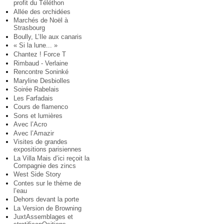
profit du Téléthon
Allée des orchidées
Marchés de Noël à
Strasbourg
Boully, L’Ile aux canaris
« Si la lune... »
Chantez ! Force T
Rimbaud - Verlaine
Rencontre Soninké
Maryline Desbiolles
Soirée Rabelais
Les Farfadais
Cours de flamenco
Sons et lumières
Avec l’Acro
Avec l’Amazir
Visites de grandes
expositions parisiennes
La Villa Mais d’ici reçoit la
Compagnie des zincs
West Side Story
Contes sur le thème de
l’eau
Dehors devant la porte
La Version de Browning
JuxtAssemblages et