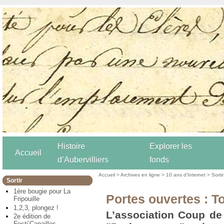
Histoire
Explorer les
Accueil
d’Aubervilliers
fonds
Accueil
>
Archives en ligne
>
10 ans d’Internet
>
Sortir
Sortir
1ère bougie pour La
Portes ouvertes : T
Fripouille
1,2,3, plongez !
L’association Coup de
2e édition de
Festi’Canailles