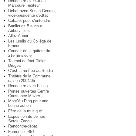
Rencontre avec Jean
Marcourel, éditeur
Débat avec Susan George,
vice-présidente d’Attac
Cabaret pour s’entendre
Banlieues Bleues à
Aubervilliers
Allez Auber !
Les lundis du Collège de
France
Concert de la guitare du
21ème siecle
Tournoi de foot Didier
Drogba
C’est la rentrée au Studio
Théâtre de la Commune
saison 2004/05
Rencontre avec Fellag
Portes ouvertes Centre
Constance Mazier
Mont’Au Ring pour une
bonne action
Fête de la musique
Exposition du peintre
Sergiu Zangu
Rencontre/débat
Fahrenheit 451