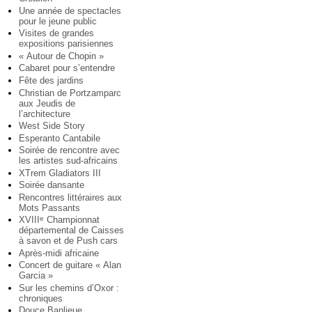
Une année de spectacles
pour le jeune public
Visites de grandes
expositions parisiennes
« Autour de Chopin »
Cabaret pour s’entendre
Fête des jardins
Christian de Portzamparc
aux Jeudis de
l’architecture
West Side Story
Esperanto Cantabile
Soirée de rencontre avec
les artistes sud-africains
XTrem Gladiators III
Soirée dansante
Rencontres littéraires aux
Mots Passants
XVIII
Championnat
e
départemental de Caisses
à savon et de Push cars
Après-midi africaine
Concert de guitare « Alan
Garcia »
Sur les chemins d’Oxor :
chroniques
Douce Banlieue