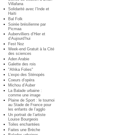
Villafana
Solidarité avec l’Inde et
Haïti
Bal Folk
Soirée brésilienne par
Picmaa
Aubervilliers d’Hier et
d’Aujourd’hui
Fest Noz
Week-end Gratuit à la Cité
des sciences
Aden Arabie
Galette des rois
"Afrika Folies"
L’expo des Sténopés
Coeurs d’opéra
Michou d’Auber
La Balade urbaine :
comme une image
Plaine de Sport : le tournoi
au Stade de France pour
les enfants de l’agglo
Un portrait de l’artiste
Louise Bourgeois
Toiles enchantées
Faites une Brèche
Balades urbaines