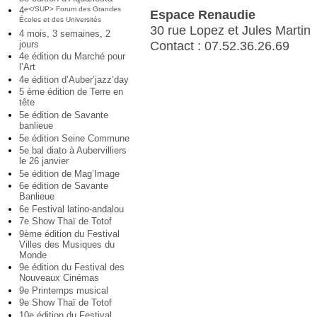
4
e</SUP> Forum des Grandes
Espace Renaudie
Écoles et des Universités
30 rue Lopez et Jules Martin
4 mois, 3 semaines, 2
jours
Contact : 07.52.36.26.69
4e édition du Marché pour
l’Art
4e édition d’Auber’jazz’day
5 ème édition de Terre en
tête
5e édition de Savante
banlieue
5e édition Seine Commune
5e bal diato à Aubervilliers
le 26 janvier
5e édition de Mag’Image
6e édition de Savante
Banlieue
6e Festival latino-andalou
7e Show Thaï de Totof
9ème édition du Festival
Villes des Musiques du
Monde
9e édition du Festival des
Nouveaux Cinémas
9e Printemps musical
9e Show Thaï de Totof
10e édition du Festival