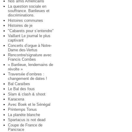
Nos amis Américains
La question sociale en
souffrance. Banlieues et
discriminations.
Histoires communes
Histoires de je
"Cabarets pour s’entendre"
Vaillant Le journal le plus
captivant
Concerts d’orgue à Notre-
Dame des-Vertus
Rencontre/signature avec
Francis Combes
« Banlieue, lendemains de
révolte »
Traversée d’ombres :
changement de dates !
Bal Caraïbes
Le Bal des fous
Slam & clash & shoot
Karacena
Avec Boek et le Sénégal
Printemps Tonus
La planète blanche
Spartacus is not dead
Coupe de France de
Pancrace