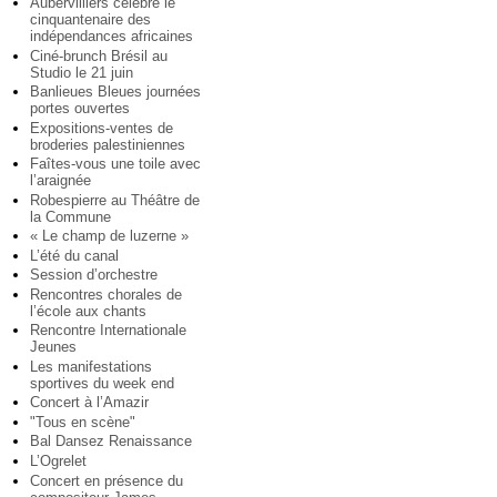
Aubervilliers célèbre le
cinquantenaire des
indépendances africaines
Ciné-brunch Brésil au
Studio le 21 juin
Banlieues Bleues journées
portes ouvertes
Expositions-ventes de
broderies palestiniennes
Faîtes-vous une toile avec
l’araignée
Robespierre au Théâtre de
la Commune
« Le champ de luzerne »
L’été du canal
Session d’orchestre
Rencontres chorales de
l’école aux chants
Rencontre Internationale
Jeunes
Les manifestations
sportives du week end
Concert à l’Amazir
"Tous en scène"
Bal Dansez Renaissance
L’Ogrelet
Concert en présence du