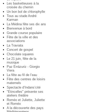
Les basketteuses à la
croisée du chemin
Un bon bol de chlorophylle
Tous au stade André
Karman
La Médina fête ses dix ans
Bienvenue à bord
Grande course populaire
Fête de la ville et des
associations
La Traviata
Concert de gospel
Chocolate squares
Le 21 juin, fête de la
musique
Paz Errázuriz - Giorgio
Viera
La fête au fil de l’eau
Fête des centres de loisirs
maternels
Spectacle d’Indans’cité
"Etincelles" présente ses
ateliers théâtre
Roméo et Juliette, Juliette
et Roméo
A la découverte des pays
Méditérranéens