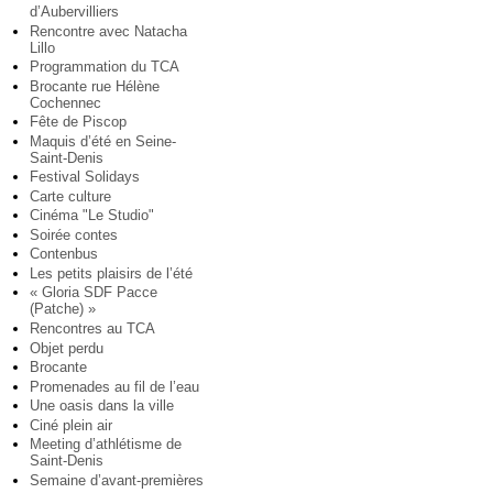
d’Aubervilliers
Rencontre avec Natacha
Lillo
Programmation du TCA
Brocante rue Hélène
Cochennec
Fête de Piscop
Maquis d’été en Seine-
Saint-Denis
Festival Solidays
Carte culture
Cinéma "Le Studio"
Soirée contes
Contenbus
Les petits plaisirs de l’été
« Gloria SDF Pacce
(Patche) »
Rencontres au TCA
Objet perdu
Brocante
Promenades au fil de l’eau
Une oasis dans la ville
Ciné plein air
Meeting d’athlétisme de
Saint-Denis
Semaine d’avant-premières