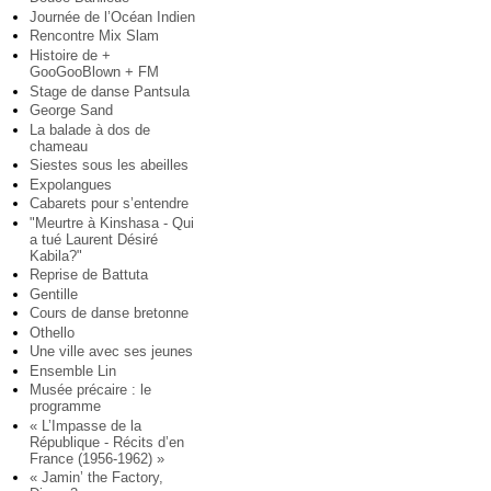
Journée de l’Océan Indien
Rencontre Mix Slam
Histoire de +
GooGooBlown + FM
Stage de danse Pantsula
George Sand
La balade à dos de
chameau
Siestes sous les abeilles
Expolangues
Cabarets pour s’entendre
"Meurtre à Kinshasa - Qui
a tué Laurent Désiré
Kabila?"
Reprise de Battuta
Gentille
Cours de danse bretonne
Othello
Une ville avec ses jeunes
Ensemble Lin
Musée précaire : le
programme
« L’Impasse de la
République - Récits d’en
France (1956-1962) »
« Jamin’ the Factory,