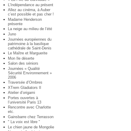
L’Indépendance au présent
Allez au cinéma, à Auber
c’est possible et pas cher !
Madame Henderson
présente
La neige au milieu de l’été
Juno
Journées européennes du
patrimoine à la basilique
cathédrale de Saint-Denis
Le Maître et Marguerite
Mon Ile déserte
Salon des séniors
Journées « Qualité
Sécurité Environnement »
2006
Traversée d’Ombres
XTrem Gladiators II
Atelier d’origami
Portes ouvertes à
l’université Paris 13
Rencontre avec Charlotte
etc.
Gainsbarre chez Terrasson
" La voix est libre "
Le chien jaune de Mongolie