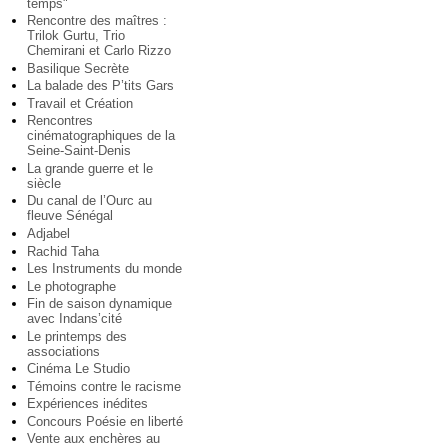
temps"
Rencontre des maîtres :
Trilok Gurtu, Trio
Chemirani et Carlo Rizzo
Basilique Secrète
La balade des P’tits Gars
Travail et Création
Rencontres
cinématographiques de la
Seine-Saint-Denis
La grande guerre et le
siècle
Du canal de l’Ourc au
fleuve Sénégal
Adjabel
Rachid Taha
Les Instruments du monde
Le photographe
Fin de saison dynamique
avec Indans’cité
Le printemps des
associations
Cinéma Le Studio
Témoins contre le racisme
Expériences inédites
Concours Poésie en liberté
Vente aux enchères au