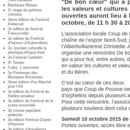
"De bon cœur" qui a p
Banlieues Bleues
les valeurs et culture
2
stage de peinture
e
chinoise
ouvertes auront lieu à
2ème édition du Festival
octobre, de 11 h 30 à 2
Aubercail
2e édition du festival
L’association locale Coup de
France-india
2e édition du Festival
chaîne de l’espoir Nord-Sud, 
d’humour d’Aubervilliers
l’Albertivillarienne Christelle
2e Journée culturelle &
organise une rencontre De bo
artistique Afrique-Asie
2e Festival Caribéen
qui a pour but, entre autres, 
3
Tempo
e
en valeur les cultures et vale
3 arts, 1 rencontre
et du Bénin.
3e Printemps des
Musiques Anciennes
3ème édition d’un Marché
C’est au cœur de ces deux
pour l’Art
pays que Coup de Pousse oe
3e édition du Festival de
d’orphelins depuis plusieurs 
théâtre amateur
3e édition du Festival de la
Pour cette rencontre, l’associ
scène ensemble
plusieurs soutiens dont celui d
3e course populaire
pédestre
Samedi 10 octobre 2015 de 
3e édition Festival Graine
d’Humour
Portes ouvertes, accès libre e
3e édition d’Aquafiesta