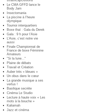
stratificapOsitions
Le CMA GFFD lance le
Body Jam
Insectomania
La piscine à l’heure
olympique
Tournoi interquartiers
Boxe thaï : Gala du Derek
Gala : 9 h pour l’Asie
L’Asie, c’est notre vie
aussi
Finale Championnat de
France de boxe Féminine
Amateurs
"Si la lune..."
Plaine de débats
Travail et Création
Auber très « bleues »
Un obus dans le cœur
La grande musique a ses
vertus !
Basilique secrète
Cinéma Le Studio
Lecture à haute voix « Les
mots à la bouche »
Kaliamah
Jazz et cinéma