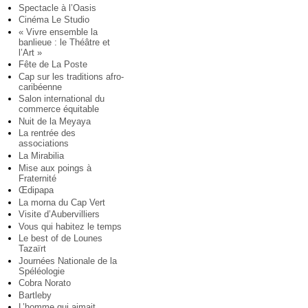
Spectacle à l’Oasis
Cinéma Le Studio
« Vivre ensemble la
banlieue : le Théâtre et
l’Art »
Fête de La Poste
Cap sur les traditions afro-
caribéenne
Salon international du
commerce équitable
Nuit de la Meyaya
La rentrée des
associations
La Mirabilia
Mise aux poings à
Fraternité
Œdipapa
La morna du Cap Vert
Visite d’Aubervilliers
Vous qui habitez le temps
Le best of de Lounes
Tazaïrt
Journées Nationale de la
Spéléologie
Cobra Norato
Bartleby
L’homme qui aimait