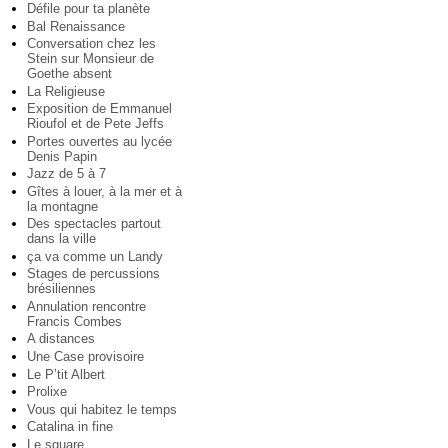
Défile pour ta planète
Bal Renaissance
Conversation chez les
Stein sur Monsieur de
Goethe absent
La Religieuse
Exposition de Emmanuel
Rioufol et de Pete Jeffs
Portes ouvertes au lycée
Denis Papin
Jazz de 5 à 7
Gîtes à louer, à la mer et à
la montagne
Des spectacles partout
dans la ville
ça va comme un Landy
Stages de percussions
brésiliennes
Annulation rencontre
Francis Combes
A distances
Une Case provisoire
Le P’tit Albert
Prolixe
Vous qui habitez le temps
Catalina in fine
Le square