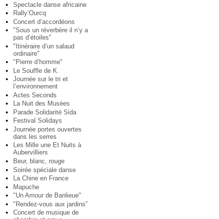
Spectacle danse africaine
Rally’Ourcq
Concert d’accordéons
"Sous un réverbère il n’y a
pas d’étoiles"
"Itinéraire d’un salaud
ordinaire"
"Pierre d’homme"
Le Souffle de K.
Journée sur le tri et
l’environnement
Actes Seconds
La Nuit des Musées
Parade Solidarité Sida
Festival Solidays
Journée portes ouvertes
dans les serres
Les Mille une Et Nuits à
Aubervilliers
Beur, blanc, rouge
Soirée spéciale danse
La Chine en France
Mapuche
"Un Amour de Banlieue"
"Rendez-vous aux jardins”
Concert de musique de