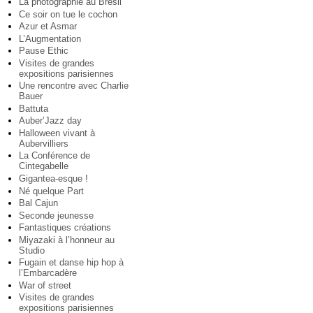
La photographie au Brésil
Ce soir on tue le cochon
Azur et Asmar
L’Augmentation
Pause Ethic
Visites de grandes
expositions parisiennes
Une rencontre avec Charlie
Bauer
Battuta
Auber’Jazz day
Halloween vivant à
Aubervilliers
La Conférence de
Cintegabelle
Gigantea-esque !
Né quelque Part
Bal Cajun
Seconde jeunesse
Fantastiques créations
Miyazaki à l’honneur au
Studio
Fugain et danse hip hop à
l’Embarcadère
War of street
Visites de grandes
expositions parisiennes