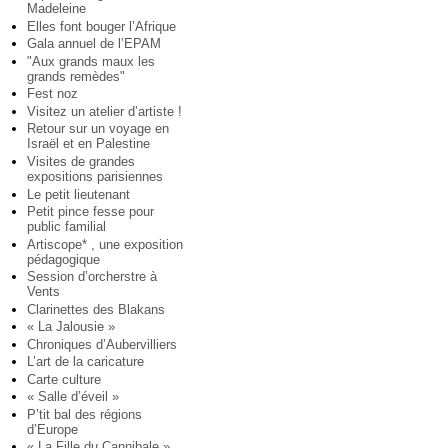
Madeleine
Elles font bouger l’Afrique
Gala annuel de l’EPAM
"Aux grands maux les
grands remèdes"
Fest noz
Visitez un atelier d’artiste !
Retour sur un voyage en
Israël et en Palestine
Visites de grandes
expositions parisiennes
Le petit lieutenant
Petit pince fesse pour
public familial
Artiscope* , une exposition
pédagogique
Session d’orcherstre à
Vents
Clarinettes des Blakans
« La Jalousie »
Chroniques d’Aubervilliers
L’art de la caricature
Carte culture
« Salle d’éveil »
P’tit bal des régions
d’Europe
« La Fille du Cannibale »