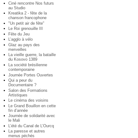
Ciné rencontre Nos futurs
au Studio
Kreatika 2 - fête de la
chanson francophone
"Un petit air de fête"
Le Roi grenouille III
Fête du Jeu
L’agglo à vélo
Glaz au pays des
merveilles
La vieille guerre, la bataille
du Kosovo 1389
La société brésilienne
contemporaine
Journée Portes Ouvertes
Qui a peur du
Documentaire ?
Salon des Formations
Artistiques
Le cinéma des voisins
Le Grand Bouillon en cette
fin d’année
Journée de solidarité avec
le Mali
L’été du Canal de L’Ourcq
La paresse et autres
menus péchés