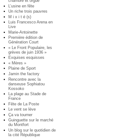
chambre et orgue
L’usine en fête
Un riche trois pauvres
M i x i t é (s)
Luis Francesco Arena en
Live
Marie-Antoinette
Première édition de
Génération Court
« Le Front Populaire, les
grèves de juin 1936 »
Exquises esquisses
« Mères »
Plaine de Sport
Jamin the factory
Rencontre avec la
danseuse Sophiatou
Kossoko
La plage au Stade de
France
Fête de La Poste
Le vent se lève
Ça va tourner
Guinguette sur le marché
du Montfort
Un blog sur le quotidien de
la cité République