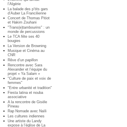
l’Algérie
La balade des p’tits gars
d’Auber La Francilienne
Concert de Thomas Pitiot
et Hakim Zouhani
"Trans(e)tambourins" : un
monde de percussions
Le TCA fête ses 40
bougies
La Version de Browning
Musique et Cinéma au
CNR
Rêve d’un papillon
Rencontre avec Sara
Alexander et l’équipe du
projet « Ya Salam »
"Culture de paix et voix de
femmes"
"Entre urbanité et tradition"
Fiesta latina et nouba
associative
A la rencontre de Gisèle
Pineau
Rap Nomade avec Naïli
Les cultures indiennes
Une artiste du Landy
expose à l’église de La