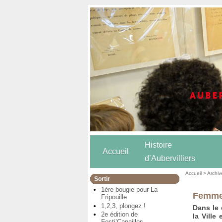
Histoire
Accueil
d’Aubervilliers
Accueil
>
Archiv
Sortir
1ère bougie pour La
Femme
Fripouille
1,2,3, plongez !
Dans le 
2e édition de
la Ville
Festi’Canailles