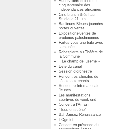
Aubervilliers célèbre le
cinquantenaire des
indépendances africaines
Ciné-brunch Brésil au
Studio le 21 juin
Banlieues Bleues journées
portes ouvertes
Expositions-ventes de
broderies palestiniennes
Faîtes-vous une toile avec
l’araignée
Robespierre au Théâtre de
la Commune
« Le champ de luzerne »
L’été du canal
Session d’orchestre
Rencontres chorales de
l’école aux chants
Rencontre Internationale
Jeunes
Les manifestations
sportives du week end
Concert à l’Amazir
"Tous en scène"
Bal Dansez Renaissance
L’Ogrelet
Concert en présence du