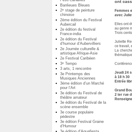
ont cass
Banlieues Bleues
2
stage de peinture
e
Femmes e
chinoise
avec Juli
2ème édition du Festival
Elles ont 
Aubercail
au genre m
2e édition du festival
Trois cents
France-india
2e édition du Festival
Juliette R
d’humour d’Aubervilliers
ce travail,
2e Journée culturelle &
La cherche
artistique Afrique-Asie
thématiqu
2e Festival Caribéen
3
Tempo
e
Conférence 
3 arts, 1 rencontre
Jeudi 24 
3e Printemps des
à 18 h 30
Musiques Anciennes
Entrée lib
3ème édition d’un Marché
pour l’Art
Grand Bou
3e édition du Festival de
2 ter rue 
théâtre amateur
Renseigne
3e édition du Festival de la
scène ensemble
3e course populaire
pédestre
3e édition Festival Graine
d’Humour
3e édition d’Aquafiesta