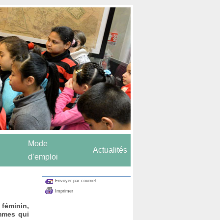
Mode
Actualités
d’emploi
Envoyer par courriel
Imprimer
 féminin,
emmes qui