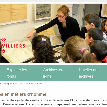
Explorer les
Archives en
L’atelier des
fonds
ligne
archives
es en ligne
>
10 ans d’Internet
>
Sortir
s en métiers d’homme
cadre du cycle de conférences-débats sur l’Histoire du travail au
 et l’association Trajectoire vous proposent un retour sur les f