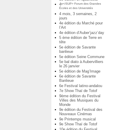
4
e</SUP> Forum des Grandes
Écoles et des Universités
4 mois, 3 semaines, 2
jours
4e édition du Marché pour
l’Art
4e édition d’Auber’jazz’day
5 ème édition de Terre en
tête
5e édition de Savante
banlieue
5e édition Seine Commune
5e bal diato à Aubervilliers
le 26 janvier
5e édition de Mag’Image
6e édition de Savante
Banlieue
6e Festival latino-andalou
7e Show Thaï de Totof
9ème édition du Festival
Villes des Musiques du
Monde
9e édition du Festival des
Nouveaux Cinémas
9e Printemps musical
9e Show Thaï de Totof
10e édition du Festival