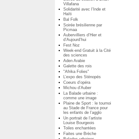
Villafana
Solidarité avec l’Inde et
Haïti
Bal Folk
Soirée brésilienne par
Picmaa
Aubervilliers d’Hier et
d’Aujourd’hui
Fest Noz
Week-end Gratuit à la Cité
des sciences
Aden Arabie
Galette des rois
"Afrika Folies"
L’expo des Sténopés
Coeurs d’opéra
Michou d’Auber
La Balade urbaine :
comme une image
Plaine de Sport : le tournoi
au Stade de France pour
les enfants de l’agglo
Un portrait de l’artiste
Louise Bourgeois
Toiles enchantées
Faites une Brèche
Balades urbaines