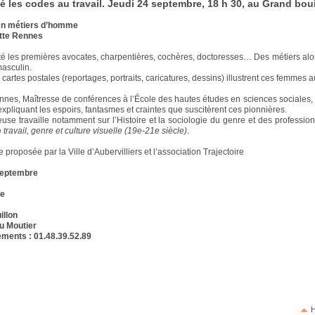
é les codes au travail. Jeudi 24 septembre, 18 h 30, au Grand boui
n métiers d’homme
ette Rennes
été les premières avocates, charpentières, cochères, doctoresses… Des métiers alo
asculin.
 cartes postales (reportages, portraits, caricatures, dessins) illustrent ces femmes au
ennes, Maîtresse de conférences à l’École des hautes études en sciences sociales,
 expliquant les espoirs, fantasmes et craintes que suscitèrent ces pionnières.
use travaille notamment sur l’Histoire et la sociologie du genre et des profession
e
travail, genre et culture visuelle (19e-21e siècle)
.
proposée par la Ville d’Aubervilliers et l’association Trajectoire
septembre
re
illon
du Moutier
ments : 01.48.39.52.89
H