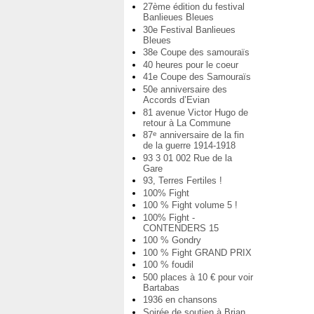
27ème édition du festival
Banlieues Bleues
30e Festival Banlieues
Bleues
38e Coupe des samouraïs
40 heures pour le coeur
41e Coupe des Samouraïs
50e anniversaire des
Accords d’Evian
81 avenue Victor Hugo de
retour à La Commune
87
anniversaire de la fin
e
de la guerre 1914-1918
93 3 01 002 Rue de la
Gare
93, Terres Fertiles !
100% Fight
100 % Fight volume 5 !
100% Fight -
CONTENDERS 15
100 % Gondry
100 % Fight GRAND PRIX
100 % foudil
500 places à 10 € pour voir
Bartabas
1936 en chansons
Soirée de soutien à Brian