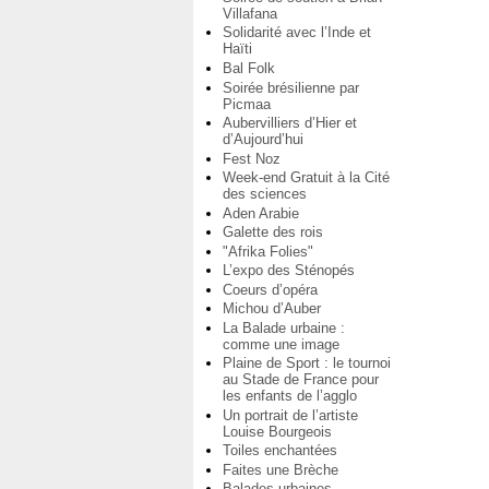
Villafana
Solidarité avec l’Inde et
Haïti
Bal Folk
Soirée brésilienne par
Picmaa
Aubervilliers d’Hier et
d’Aujourd’hui
Fest Noz
Week-end Gratuit à la Cité
des sciences
Aden Arabie
Galette des rois
"Afrika Folies"
L’expo des Sténopés
Coeurs d’opéra
Michou d’Auber
La Balade urbaine :
comme une image
Plaine de Sport : le tournoi
au Stade de France pour
les enfants de l’agglo
Un portrait de l’artiste
Louise Bourgeois
Toiles enchantées
Faites une Brèche
Balades urbaines