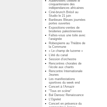
Aubervilliers célèbre le
cinquantenaire des
indépendances africaines
Ciné-brunch Brésil au
Studio le 21 juin
Banlieues Bleues journées
portes ouvertes
Expositions-ventes de
broderies palestiniennes
Faîtes-vous une toile avec
l’araignée
Robespierre au Théâtre de
la Commune
« Le champ de luzerne »
L’été du canal
Session d’orchestre
Rencontres chorales de
l’école aux chants
Rencontre Internationale
Jeunes
Les manifestations
sportives du week end
Concert à l’Amazir
"Tous en scène"
Bal Dansez Renaissance
L’Ogrelet
Concert en présence du