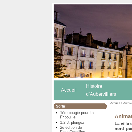
Histoire
Accueil
d’Aubervilliers
Accueil
>
Archiv
Sortir
1ère bougie pour La
Animat
Fripouille
1,2,3, plongez !
La ville
2e édition de
nord pen
Festi’Canailles