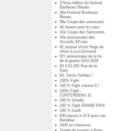
27ème édition du festival
Banlieues Bleues
30e Festival Banlieues
Bleues
38e Coupe des samouraïs
40 heures pour le coeur
41e Coupe des Samouraïs
50e anniversaire des
Accords d’Evian
81 avenue Victor Hugo de
retour à La Commune
87
anniversaire de la fin
e
de la guerre 1914-1918
93 3 01 002 Rue de la
Gare
93, Terres Fertiles !
100% Fight
100 % Fight volume 5 !
100% Fight -
CONTENDERS 15
100 % Gondry
100 % Fight GRAND PRIX
100 % foudil
500 places à 10 € pour voir
Bartabas
1936 en chansons
Soirée de soutien à Brian