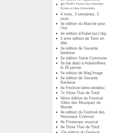
4
e</SUP> Forum des Grandes
Écoles et des Universités
4 mois, 3 semaines, 2
jours
4e édition du Marché pour
l’Art
4e édition d’Auber’jazz’day
5 ème édition de Terre en
tête
5e édition de Savante
banlieue
5e édition Seine Commune
5e bal diato à Aubervilliers
le 26 janvier
5e édition de Mag’Image
6e édition de Savante
Banlieue
6e Festival latino-andalou
7e Show Thaï de Totof
9ème édition du Festival
Villes des Musiques du
Monde
9e édition du Festival des
Nouveaux Cinémas
9e Printemps musical
9e Show Thaï de Totof
10e édition du Festival