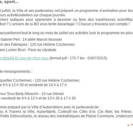
, sport...
 juillet, la Ville et ses partenaires ont préparé un programme d’animation pour tout
urs activités/ateliers sur chaque journée.
eliers ludiques pour apprendre à dessiner ou faire des expériences scientifiq
 foot ? L’univers de la BD vous tente davantage ? Chacun y trouvera son compte !
 accueilleront tout le long du mois de juillet ces activités (voir le programme en pièce
 Gabriel Péri : 14 allée Marcel Nouvian
din des Fabriques : 120 rue Hélène Cochennec
re Lucien Brun : Face au citystade
détaillé En bas de chez vous
(format pdf - 170.7 kio - 03/07/2015)
de renseignements :
 quartier Cochennec - 120 rue Hélène Cochennec
e 9 h à 12 h 30 et vendredi de 14 h à 17 h
our Tous Berty Albrecht – 10 rue Hémet
u vendredi de 9 h à 12 h et de 13 h 30 à 17 h 30
me préparé par la Ville d’Aubervilliers avec le partenariat de :
so, A Travers la Ville, Auberfabrik, Collectif les Cités d’or, Cie Abel, les Frères
s Petits Débrouillards, le réseau des médiathèques de Plaine Commune, Undercons
H