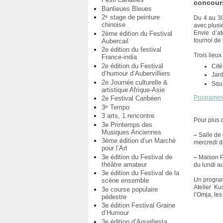
concours
Banlieues Bleues
2
stage de peinture
e
Du 4 au 30
chinoise
avec plusie
Envie d’at
2ème édition du Festival
tournoi de
Aubercail
2e édition du festival
Trois lieux
France-india
2e édition du Festival
Cité
d’humour d’Aubervilliers
Jar
2e Journée culturelle &
Squa
artistique Afrique-Asie
Programme 
2e Festival Caribéen
3
Tempo
e
3 arts, 1 rencontre
Pour plus 
3e Printemps des
Musiques Anciennes
–
Salle de
3ème édition d’un Marché
mercredi d
pour l’Art
3e édition du Festival de
–
Maison P
théâtre amateur
du lundi a
3e édition du Festival de la
Un program
scène ensemble
Atelier Ku
3e course populaire
l’Omja, le
pédestre
3e édition Festival Graine
d’Humour
3e édition d’Aquafiesta