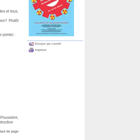
es et tous,
ues? Plutôt
-jointe) :
Envoyer par courriel
Imprimer
 Poussière,
truction
aut de page