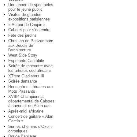
Une année de spectacles
pour le jeune public
Visites de grandes
expositions parisiennes
« Autour de Chopin »
Cabaret pour s’entendre
Fête des jardins
Christian de Portzamparc
aux Jeudis de
l’architecture
West Side Story
Esperanto Cantabile
Soirée de rencontre avec
les artistes sud-africains
XTrem Gladiators III
Soirée dansante
Rencontres littéraires aux
Mots Passants
XVIII
Championnat
e
départemental de Caisses
à savon et de Push cars
Après-midi africaine
Concert de guitare « Alan
Garcia »
Sur les chemins d’Oxor :
chroniques
Douce Banlieue