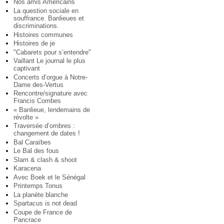
Nos amis Américains
La question sociale en
souffrance. Banlieues et
discriminations.
Histoires communes
Histoires de je
"Cabarets pour s’entendre"
Vaillant Le journal le plus
captivant
Concerts d’orgue à Notre-
Dame des-Vertus
Rencontre/signature avec
Francis Combes
« Banlieue, lendemains de
révolte »
Traversée d’ombres :
changement de dates !
Bal Caraïbes
Le Bal des fous
Slam & clash & shoot
Karacena
Avec Boek et le Sénégal
Printemps Tonus
La planète blanche
Spartacus is not dead
Coupe de France de
Pancrace