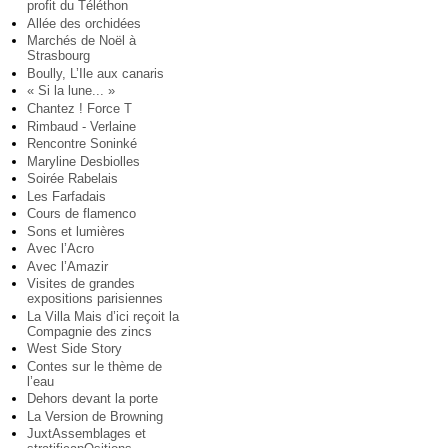
profit du Téléthon
Allée des orchidées
Marchés de Noël à
Strasbourg
Boully, L’Ile aux canaris
« Si la lune... »
Chantez ! Force T
Rimbaud - Verlaine
Rencontre Soninké
Maryline Desbiolles
Soirée Rabelais
Les Farfadais
Cours de flamenco
Sons et lumières
Avec l’Acro
Avec l’Amazir
Visites de grandes
expositions parisiennes
La Villa Mais d’ici reçoit la
Compagnie des zincs
West Side Story
Contes sur le thème de
l’eau
Dehors devant la porte
La Version de Browning
JuxtAssemblages et