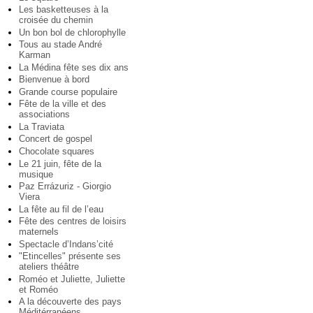
Les basketteuses à la
croisée du chemin
Un bon bol de chlorophylle
Tous au stade André
Karman
La Médina fête ses dix ans
Bienvenue à bord
Grande course populaire
Fête de la ville et des
associations
La Traviata
Concert de gospel
Chocolate squares
Le 21 juin, fête de la
musique
Paz Errázuriz - Giorgio
Viera
La fête au fil de l’eau
Fête des centres de loisirs
maternels
Spectacle d’Indans’cité
"Etincelles" présente ses
ateliers théâtre
Roméo et Juliette, Juliette
et Roméo
A la découverte des pays
Méditérranéens