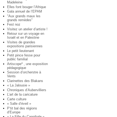
Madeleine
Elles font bouger l’Afrique
Gala annuel de l’EPAM
"Aux grands maux les
grands remèdes"
Fest noz
Visitez un atelier d’artiste !
Retour sur un voyage en
Israël et en Palestine
Visites de grandes
expositions parisiennes
Le petit lieutenant
Petit pince fesse pour
public familial
Artiscope* , une exposition
pédagogique
Session d’orcherstre à
Vents
Clarinettes des Blakans
« La Jalousie »
Chroniques d’Aubervilliers
L’art de la caricature
Carte culture
« Salle d’éveil »
P’tit bal des régions
d’Europe
« La Fille du Cannibale »