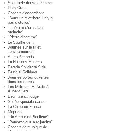
Spectacle danse africaine
Rally’Ourcq
Concert d’accordéons
"Sous un réverbère il n’y a
pas d’étoiles"
"Itinéraire d’un salaud
ordinaire"
"Pierre d’homme"
Le Souffle de K.
Journée sur le tri et
l’environnement
Actes Seconds
La Nuit des Musées
Parade Solidarité Sida
Festival Solidays
Journée portes ouvertes
dans les serres
Les Mille une Et Nuits à
Aubervilliers
Beur, blanc, rouge
Soirée spéciale danse
La Chine en France
Mapuche
"Un Amour de Banlieue"
"Rendez-vous aux jardins”
Concert de musique de