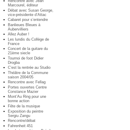
Rencontre avec Jean
Marcourel, éditeur
Débat avec Susan George,
vice-présidente d’Attac
Cabaret pour s’entendre
Banlieues Bleues à
Aubervilliers
Allez Auber !
Les lundis du Collège de
France
Concert de la guitare du
21ème siecle
Tournoi de foot Didier
Drogba
C’est la rentrée au Studio
Théâtre de la Commune
saison 2004/05
Rencontre avec Fellag
Portes ouvertes Centre
Constance Mazier
Mont’Au Ring pour une
bonne action
Fête de la musique
Exposition du peintre
Sergiu Zangu
Rencontre/débat
Fahrenheit 451