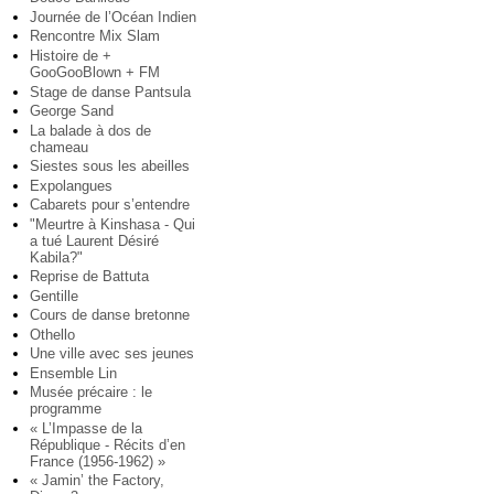
Journée de l’Océan Indien
Rencontre Mix Slam
Histoire de +
GooGooBlown + FM
Stage de danse Pantsula
George Sand
La balade à dos de
chameau
Siestes sous les abeilles
Expolangues
Cabarets pour s’entendre
"Meurtre à Kinshasa - Qui
a tué Laurent Désiré
Kabila?"
Reprise de Battuta
Gentille
Cours de danse bretonne
Othello
Une ville avec ses jeunes
Ensemble Lin
Musée précaire : le
programme
« L’Impasse de la
République - Récits d’en
France (1956-1962) »
« Jamin’ the Factory,