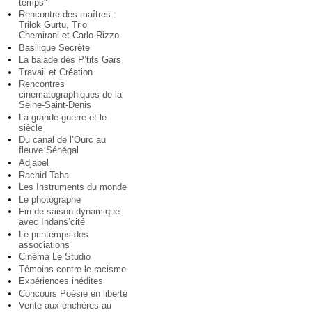
temps"
Rencontre des maîtres :
Trilok Gurtu, Trio
Chemirani et Carlo Rizzo
Basilique Secrète
La balade des P’tits Gars
Travail et Création
Rencontres
cinématographiques de la
Seine-Saint-Denis
La grande guerre et le
siècle
Du canal de l’Ourc au
fleuve Sénégal
Adjabel
Rachid Taha
Les Instruments du monde
Le photographe
Fin de saison dynamique
avec Indans’cité
Le printemps des
associations
Cinéma Le Studio
Témoins contre le racisme
Expériences inédites
Concours Poésie en liberté
Vente aux enchères au