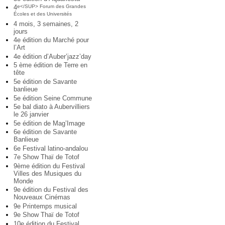
4
e</SUP> Forum des Grandes
Écoles et des Universités
4 mois, 3 semaines, 2
jours
4e édition du Marché pour
l’Art
4e édition d’Auber’jazz’day
5 ème édition de Terre en
tête
5e édition de Savante
banlieue
5e édition Seine Commune
5e bal diato à Aubervilliers
le 26 janvier
5e édition de Mag’Image
6e édition de Savante
Banlieue
6e Festival latino-andalou
7e Show Thaï de Totof
9ème édition du Festival
Villes des Musiques du
Monde
9e édition du Festival des
Nouveaux Cinémas
9e Printemps musical
9e Show Thaï de Totof
10e édition du Festival