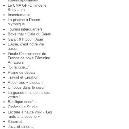
stratificapOsitions
Le CMA GFFD lance le
Body Jam
Insectomania
La piscine à l’heure
olympique
Tournoi interquartiers
Boxe thaï : Gala du Derek
Gala : 9 h pour l’Asie
L’Asie, c’est notre vie
aussi
Finale Championnat de
France de boxe Féminine
Amateurs
"Si la lune..."
Plaine de débats
Travail et Création
Auber très « bleues »
Un obus dans le cœur
La grande musique a ses
vertus !
Basilique secrète
Cinéma Le Studio
Lecture à haute voix « Les
mots à la bouche »
Kaliamah
Jazz et cinéma