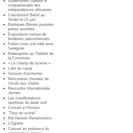
Aubervilliers célèbre le
cinquantenaire des
indépendances africaines
Ciné-brunch Brésil au
Studio le 21 juin
Banlieues Bleues journées
portes ouvertes
Expositions-ventes de
broderies palestiniennes
Faîtes-vous une toile avec
l’araignée
Robespierre au Théâtre de
la Commune
« Le champ de luzerne »
L’été du canal
Session d’orchestre
Rencontres chorales de
l’école aux chants
Rencontre Internationale
Jeunes
Les manifestations
sportives du week end
Concert à l’Amazir
"Tous en scène"
Bal Dansez Renaissance
L’Ogrelet
Concert en présence du