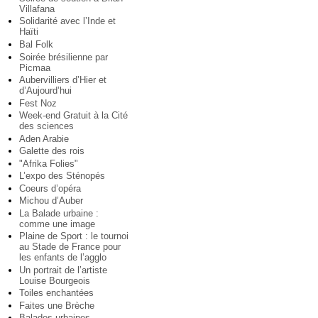
Villafana
Solidarité avec l’Inde et
Haïti
Bal Folk
Soirée brésilienne par
Picmaa
Aubervilliers d’Hier et
d’Aujourd’hui
Fest Noz
Week-end Gratuit à la Cité
des sciences
Aden Arabie
Galette des rois
"Afrika Folies"
L’expo des Sténopés
Coeurs d’opéra
Michou d’Auber
La Balade urbaine :
comme une image
Plaine de Sport : le tournoi
au Stade de France pour
les enfants de l’agglo
Un portrait de l’artiste
Louise Bourgeois
Toiles enchantées
Faites une Brèche
Balades urbaines