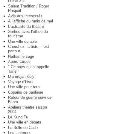
Diese 3 »
Salem Tradition / Roger
Raspail
Avis aux intéressés
A l’affiche du mois de mai
L’actualité du théâtre
Sorties avec l’office du
tourisme
Une ville durable
Cherchez l’artiste, il est
partout
Nathan le sage
Apéro Cirque
" Ce pays qui s’ appelle
Tane "
Djamîdjan Koly
Voyage d’hiver
Une ville pour tous
Copains de banlieue
Retour de guerre suivi de
Bilora
Ateliers théâtre saison
2004
Le Kung Fu
Une ville en débats
La Belle de Cadiz
Les lanternes