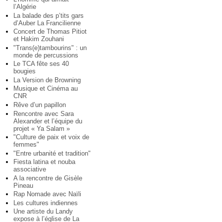
l’Algérie
La balade des p’tits gars
d’Auber La Francilienne
Concert de Thomas Pitiot
et Hakim Zouhani
"Trans(e)tambourins" : un
monde de percussions
Le TCA fête ses 40
bougies
La Version de Browning
Musique et Cinéma au
CNR
Rêve d’un papillon
Rencontre avec Sara
Alexander et l’équipe du
projet « Ya Salam »
"Culture de paix et voix de
femmes"
"Entre urbanité et tradition"
Fiesta latina et nouba
associative
A la rencontre de Gisèle
Pineau
Rap Nomade avec Naïli
Les cultures indiennes
Une artiste du Landy
expose à l’église de La