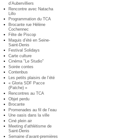
d’Aubervilliers
Rencontre avec Natacha
Lillo
Programmation du TCA
Brocante rue Hélène
Cochennec
Fête de Piscop
Maquis d’été en Seine-
Saint-Denis
Festival Solidays
Carte culture
Cinéma "Le Studio"
Soirée contes
Contenbus
Les petits plaisirs de l’été
« Gloria SDF Pacce
(Patche) »
Rencontres au TCA
Objet perdu
Brocante
Promenades au fil de l’eau
Une oasis dans la ville
Ciné plein air
Meeting d’athlétisme de
Saint-Denis
Semaine d’avant-premières