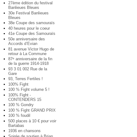
27ème édition du festival
Banlieues Bleues
30e Festival Banlieues
Bleues
38e Coupe des samouraïs
40 heures pour le coeur
41e Coupe des Samouraïs
50e anniversaire des
Accords d’Evian
81 avenue Victor Hugo de
retour à La Commune
87
anniversaire de la fin
e
de la guerre 1914-1918
93 3 01 002 Rue de la
Gare
93, Terres Fertiles !
100% Fight
100 % Fight volume 5 !
100% Fight -
CONTENDERS 15
100 % Gondry
100 % Fight GRAND PRIX
100 % foudil
500 places à 10 € pour voir
Bartabas
1936 en chansons
Soirée de soutien à Brian