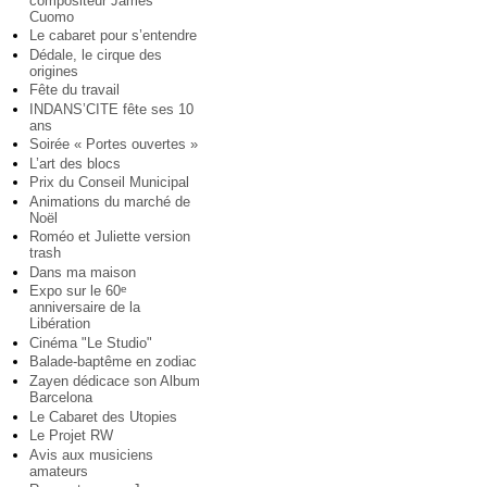
compositeur James
Cuomo
Le cabaret pour s’entendre
Dédale, le cirque des
origines
Fête du travail
INDANS’CITE fête ses 10
ans
Soirée « Portes ouvertes »
L’art des blocs
Prix du Conseil Municipal
Animations du marché de
Noël
Roméo et Juliette version
trash
Dans ma maison
Expo sur le 60
e
anniversaire de la
Libération
Cinéma "Le Studio"
Balade-baptême en zodiac
Zayen dédicace son Album
Barcelona
Le Cabaret des Utopies
Le Projet RW
Avis aux musiciens
amateurs