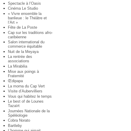
Spectacle à l’Oasis
Cinéma Le Studio
« Vivre ensemble la
banlieue : le Théâtre et
l’Art »
Fête de La Poste
Cap sur les traditions afro-
caribéenne
Salon international du
commerce équitable
Nuit de la Meyaya
La rentrée des
associations
La Mirabilia
Mise aux poings à
Fraternité
Œdipapa
La morna du Cap Vert
Visite d’Aubervilliers
Vous qui habitez le temps
Le best of de Lounes
Tazaïrt
Journées Nationale de la
Spéléologie
Cobra Norato
Bartleby
L’homme qui aimait