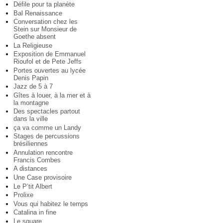
Défile pour ta planète
Bal Renaissance
Conversation chez les
Stein sur Monsieur de
Goethe absent
La Religieuse
Exposition de Emmanuel
Rioufol et de Pete Jeffs
Portes ouvertes au lycée
Denis Papin
Jazz de 5 à 7
Gîtes à louer, à la mer et à
la montagne
Des spectacles partout
dans la ville
ça va comme un Landy
Stages de percussions
brésiliennes
Annulation rencontre
Francis Combes
A distances
Une Case provisoire
Le P’tit Albert
Prolixe
Vous qui habitez le temps
Catalina in fine
Le square