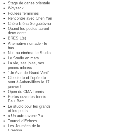
Stage de danse orientale
Woyzeck
Foulées féminines
Rencontre avec Chen Yan
Chère Eléna Serguéiévna
Quand les poules auront
deux dents
BRESIL(s)
Alternative nomade - le
bus
Nuit au cinéma Le Studio
Le Studio en mars
La vie, ses joies, ses
peines infinies
"Un Avis de Grand Vent"
Ciboulette et l’opérette
sont à Aubervilliers le 17
janvier !
Open du CMA Tennis
Portes ouvertes tennis
Paul Bert
Le studio pour les grands
et les petits.
« Un autre avenir ? »
Tournoi d’Echecs
Les Journées de la
Création