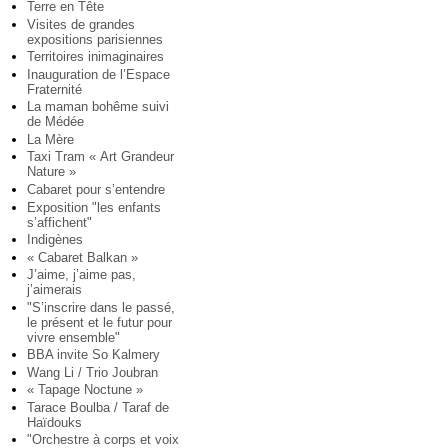
Terre en Tête
Visites de grandes
expositions parisiennes
Territoires inimaginaires
Inauguration de l’Espace
Fraternité
La maman bohême suivi
de Médée
La Mère
Taxi Tram « Art Grandeur
Nature »
Cabaret pour s’entendre
Exposition "les enfants
s’affichent"
Indigènes
« Cabaret Balkan »
J’aime, j’aime pas,
j’aimerais
"S’inscrire dans le passé,
le présent et le futur pour
vivre ensemble"
BBA invite So Kalmery
Wang Li / Trio Joubran
« Tapage Noctune »
Tarace Boulba / Taraf de
Haïdouks
"Orchestre à corps et voix