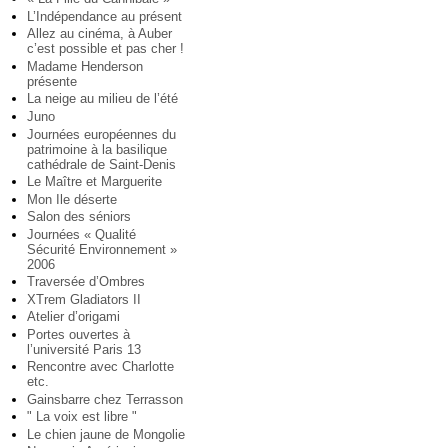
L’Indépendance au présent
Allez au cinéma, à Auber
c’est possible et pas cher !
Madame Henderson
présente
La neige au milieu de l’été
Juno
Journées européennes du
patrimoine à la basilique
cathédrale de Saint-Denis
Le Maître et Marguerite
Mon Ile déserte
Salon des séniors
Journées « Qualité
Sécurité Environnement »
2006
Traversée d’Ombres
XTrem Gladiators II
Atelier d’origami
Portes ouvertes à
l’université Paris 13
Rencontre avec Charlotte
etc.
Gainsbarre chez Terrasson
" La voix est libre "
Le chien jaune de Mongolie