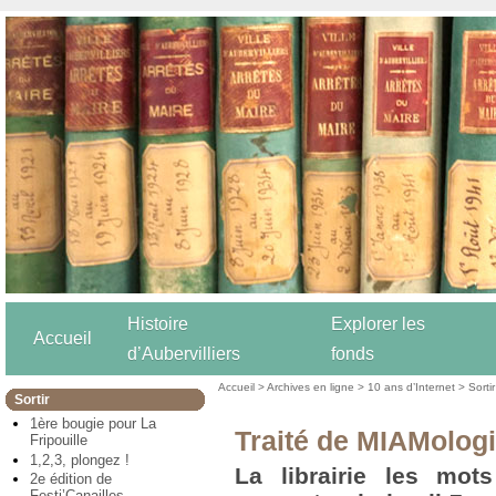
Histoire
Explorer les
Accueil
d’Aubervilliers
fonds
Accueil
>
Archives en ligne
>
10 ans d’Internet
>
Sortir
Sortir
1ère bougie pour La
Traité de MIAMolog
Fripouille
1,2,3, plongez !
La librairie les mo
2e édition de
Festi’Canailles