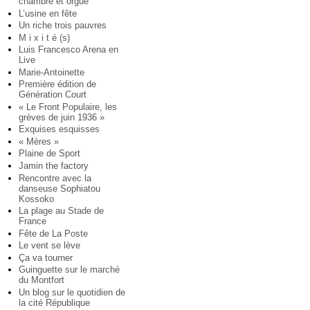
chambre et orgue
L’usine en fête
Un riche trois pauvres
M i x i t é (s)
Luis Francesco Arena en
Live
Marie-Antoinette
Première édition de
Génération Court
« Le Front Populaire, les
grèves de juin 1936 »
Exquises esquisses
« Mères »
Plaine de Sport
Jamin the factory
Rencontre avec la
danseuse Sophiatou
Kossoko
La plage au Stade de
France
Fête de La Poste
Le vent se lève
Ça va tourner
Guinguette sur le marché
du Montfort
Un blog sur le quotidien de
la cité République