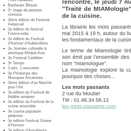
rencontre, le jeudi 7 m
Banlieues Bleues
"Traité de MIAMologie
2
stage de peinture
e
chinoise
de la cuisine.
2ème édition du Festival
Aubercail
La librairie les mots passan
2e édition du festival
mai 2015 à 19 h, autour du li
France-india
2e édition du Festival
les fondamentaux de la cuisin
d’humour d’Aubervilliers
2e Journée culturelle &
Le terme de Miamologie tir
artistique Afrique-Asie
son émit par l’ensemble des
2e Festival Caribéen
nom "miamologue".
3
Tempo
e
3 arts, 1 rencontre
La miamologie explore la cu
3e Printemps des
pourquoi des choses...
Musiques Anciennes
3ème édition d’un Marché
Les mots passants
pour l’Art
3e édition du Festival de
2 rue du Moutier
théâtre amateur
Tél : 01.48.34.58.12
3e édition du Festival de la
les-mots-passants.com
scène ensemble
3e course populaire
pédestre
3e édition Festival Graine
d’Humour
3e édition d’Aquafiesta