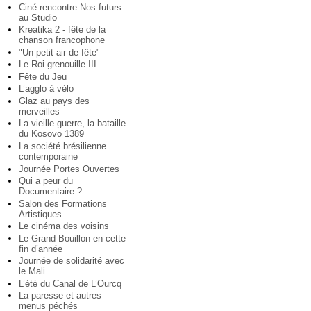
Ciné rencontre Nos futurs
au Studio
Kreatika 2 - fête de la
chanson francophone
"Un petit air de fête"
Le Roi grenouille III
Fête du Jeu
L’agglo à vélo
Glaz au pays des
merveilles
La vieille guerre, la bataille
du Kosovo 1389
La société brésilienne
contemporaine
Journée Portes Ouvertes
Qui a peur du
Documentaire ?
Salon des Formations
Artistiques
Le cinéma des voisins
Le Grand Bouillon en cette
fin d’année
Journée de solidarité avec
le Mali
L’été du Canal de L’Ourcq
La paresse et autres
menus péchés