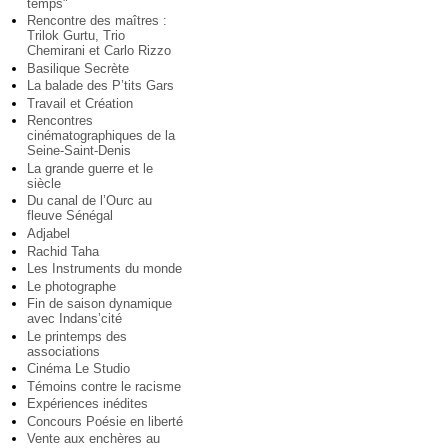
temps"
Rencontre des maîtres :
Trilok Gurtu, Trio
Chemirani et Carlo Rizzo
Basilique Secrète
La balade des P’tits Gars
Travail et Création
Rencontres
cinématographiques de la
Seine-Saint-Denis
La grande guerre et le
siècle
Du canal de l’Ourc au
fleuve Sénégal
Adjabel
Rachid Taha
Les Instruments du monde
Le photographe
Fin de saison dynamique
avec Indans’cité
Le printemps des
associations
Cinéma Le Studio
Témoins contre le racisme
Expériences inédites
Concours Poésie en liberté
Vente aux enchères au