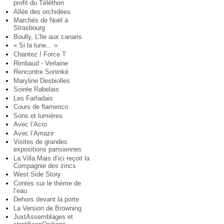
profit du Téléthon
Allée des orchidées
Marchés de Noël à
Strasbourg
Boully, L’Ile aux canaris
« Si la lune... »
Chantez ! Force T
Rimbaud - Verlaine
Rencontre Soninké
Maryline Desbiolles
Soirée Rabelais
Les Farfadais
Cours de flamenco
Sons et lumières
Avec l’Acro
Avec l’Amazir
Visites de grandes
expositions parisiennes
La Villa Mais d’ici reçoit la
Compagnie des zincs
West Side Story
Contes sur le thème de
l’eau
Dehors devant la porte
La Version de Browning
JuxtAssemblages et