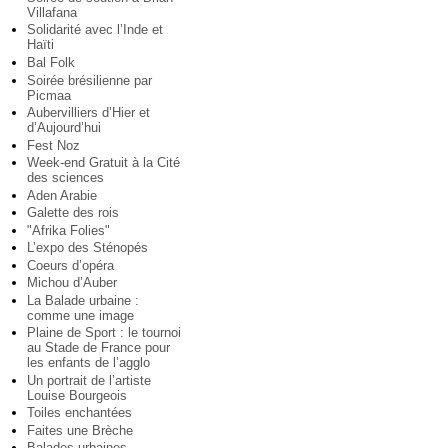
Villafana
Solidarité avec l’Inde et
Haïti
Bal Folk
Soirée brésilienne par
Picmaa
Aubervilliers d’Hier et
d’Aujourd’hui
Fest Noz
Week-end Gratuit à la Cité
des sciences
Aden Arabie
Galette des rois
"Afrika Folies"
L’expo des Sténopés
Coeurs d’opéra
Michou d’Auber
La Balade urbaine :
comme une image
Plaine de Sport : le tournoi
au Stade de France pour
les enfants de l’agglo
Un portrait de l’artiste
Louise Bourgeois
Toiles enchantées
Faites une Brèche
Balades urbaines