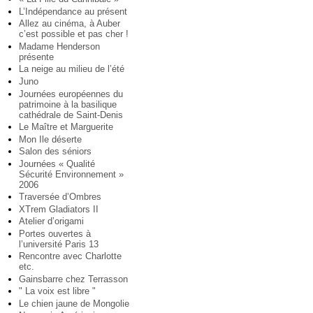
L’Indépendance au présent
Allez au cinéma, à Auber
c’est possible et pas cher !
Madame Henderson
présente
La neige au milieu de l’été
Juno
Journées européennes du
patrimoine à la basilique
cathédrale de Saint-Denis
Le Maître et Marguerite
Mon Ile déserte
Salon des séniors
Journées « Qualité
Sécurité Environnement »
2006
Traversée d’Ombres
XTrem Gladiators II
Atelier d’origami
Portes ouvertes à
l’université Paris 13
Rencontre avec Charlotte
etc.
Gainsbarre chez Terrasson
" La voix est libre "
Le chien jaune de Mongolie