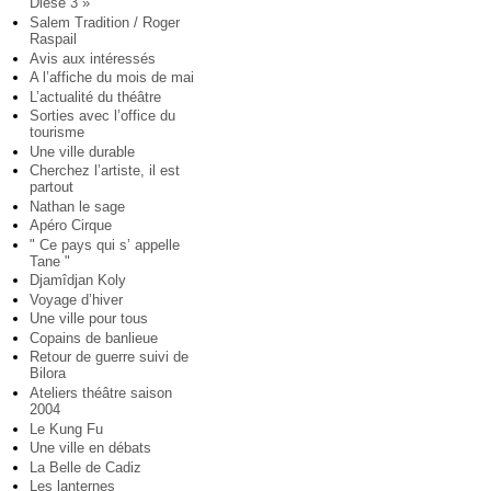
Diese 3 »
Salem Tradition / Roger
Raspail
Avis aux intéressés
A l’affiche du mois de mai
L’actualité du théâtre
Sorties avec l’office du
tourisme
Une ville durable
Cherchez l’artiste, il est
partout
Nathan le sage
Apéro Cirque
" Ce pays qui s’ appelle
Tane "
Djamîdjan Koly
Voyage d’hiver
Une ville pour tous
Copains de banlieue
Retour de guerre suivi de
Bilora
Ateliers théâtre saison
2004
Le Kung Fu
Une ville en débats
La Belle de Cadiz
Les lanternes