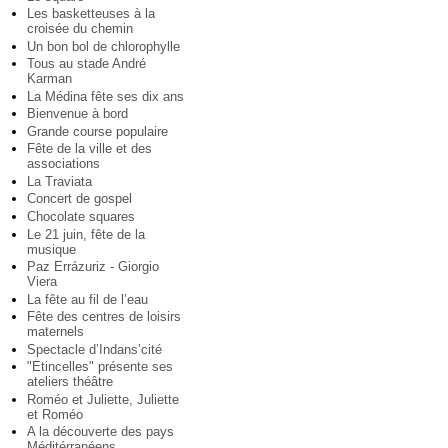
Les basketteuses à la
croisée du chemin
Un bon bol de chlorophylle
Tous au stade André
Karman
La Médina fête ses dix ans
Bienvenue à bord
Grande course populaire
Fête de la ville et des
associations
La Traviata
Concert de gospel
Chocolate squares
Le 21 juin, fête de la
musique
Paz Errázuriz - Giorgio
Viera
La fête au fil de l’eau
Fête des centres de loisirs
maternels
Spectacle d’Indans’cité
"Etincelles" présente ses
ateliers théâtre
Roméo et Juliette, Juliette
et Roméo
A la découverte des pays
Méditérranéens