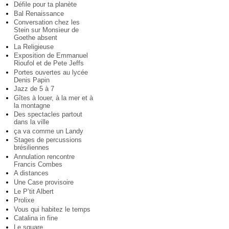
Défile pour ta planète
Bal Renaissance
Conversation chez les
Stein sur Monsieur de
Goethe absent
La Religieuse
Exposition de Emmanuel
Rioufol et de Pete Jeffs
Portes ouvertes au lycée
Denis Papin
Jazz de 5 à 7
Gîtes à louer, à la mer et à
la montagne
Des spectacles partout
dans la ville
ça va comme un Landy
Stages de percussions
brésiliennes
Annulation rencontre
Francis Combes
A distances
Une Case provisoire
Le P’tit Albert
Prolixe
Vous qui habitez le temps
Catalina in fine
Le square