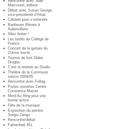
Rencontre avec Jean
Marcourel, éditeur
Débat avec Susan George,
vice-présidente d’Attac
Cabaret pour s’entendre
Banlieues Bleues à
Aubervilliers
Allez Auber !
Les lundis du Collège de
France
Concert de la guitare du
21ème siecle
Tournoi de foot Didier
Drogba
C’est la rentrée au Studio
Théâtre de la Commune
saison 2004/05
Rencontre avec Fellag
Portes ouvertes Centre
Constance Mazier
Mont’Au Ring pour une
bonne action
Fête de la musique
Exposition du peintre
Sergiu Zangu
Rencontre/débat
Fahrenheit 451