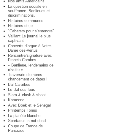
Nos amis Américains
La question sociale en
souffrance. Banlieues et
discriminations.
Histoires communes
Histoires de je
"Cabarets pour s’entendre"
Vaillant Le journal le plus
captivant
Concerts d’orgue à Notre-
Dame des-Vertus
Rencontre/signature avec
Francis Combes
« Banlieue, lendemains de
révolte »
Traversée d’ombres :
changement de dates !
Bal Caraïbes
Le Bal des fous
Slam & clash & shoot
Karacena
Avec Boek et le Sénégal
Printemps Tonus
La planète blanche
Spartacus is not dead
Coupe de France de
Pancrace