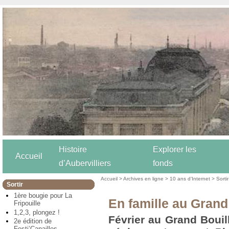
Histoire
Explorer les
Accueil
d’Aubervilliers
fonds
Accueil
>
Archives en ligne
>
10 ans d’Internet
>
Sortir
Sortir
1ère bougie pour La
En famille au Grand
Fripouille
1,2,3, plongez !
Février au Grand Bouil
2e édition de
Festi’Canailles