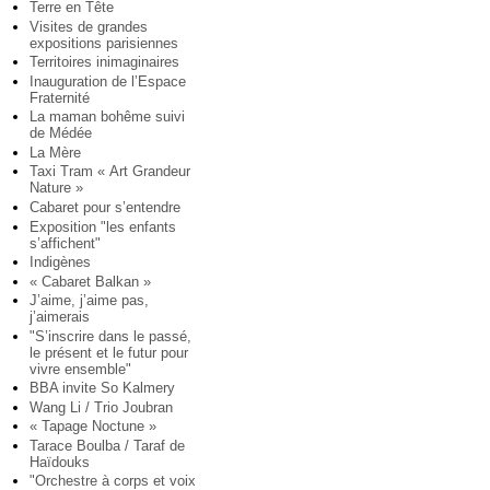
Terre en Tête
Visites de grandes
expositions parisiennes
Territoires inimaginaires
Inauguration de l’Espace
Fraternité
La maman bohême suivi
de Médée
La Mère
Taxi Tram « Art Grandeur
Nature »
Cabaret pour s’entendre
Exposition "les enfants
s’affichent"
Indigènes
« Cabaret Balkan »
J’aime, j’aime pas,
j’aimerais
"S’inscrire dans le passé,
le présent et le futur pour
vivre ensemble"
BBA invite So Kalmery
Wang Li / Trio Joubran
« Tapage Noctune »
Tarace Boulba / Taraf de
Haïdouks
"Orchestre à corps et voix