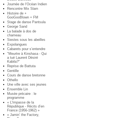
Journée de l’Océan Indien
Rencontre Mix Slam
Histoire de +
GooGooBlown + FM
Stage de danse Pantsula
George Sand
La balade à dos de
chameau
Siestes sous les abeilles
Expolangues
Cabarets pour s’entendre
"Meurtre à Kinshasa - Qui
a tué Laurent Désiré
Kabila?"
Reprise de Battuta
Gentille
Cours de danse bretonne
Othello
Une ville avec ses jeunes
Ensemble Lin
Musée précaire : le
programme
« L’Impasse de la
République - Récits d’en
France (1956-1962) »
« Jamin’ the Factory,