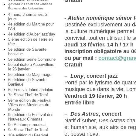
Gratuit
4
e</SUP> Forum des Grandes
Écoles et des Universités
4 mois, 3 semaines, 2
-
Atelier numérique sénior 
jours
Destinée exclusivement au da
4e édition du Marché pour
l’Art
la culture numérique permet
4e édition d’Auber’jazz’day
convivial, tout en utilisant le
5 ème édition de Terre en
Jeudi 18 février, 14 h / 17 h
tête
5e édition de Savante
Inscription obligatoire au 0
banlieue
ou par mail :
contact@grand
5e édition Seine Commune
Gratuit
5e bal diato à Aubervilliers
le 26 janvier
5e édition de Mag’Image
–
Lony
, concert jazz
6e édition de Savante
Porté par le lyrisme de quatr
Banlieue
musique que dans la vie, Lon
6e Festival latino-andalou
7e Show Thaï de Totof
Vendredi 19 février, 20 h
9ème édition du Festival
Entrée libre
Villes des Musiques du
Monde
–
Des Astres
, concert
9e édition du Festival des
Nouveaux Cinémas
Natif d’Auber,
Des Astres
chan
9e Printemps musical
et humaniste, aux airs de reg
9e Show Thaï de Totof
et bossa nova.
10e édition du Festival