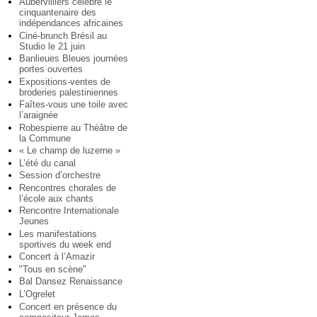
Aubervilliers célèbre le
cinquantenaire des
indépendances africaines
Ciné-brunch Brésil au
Studio le 21 juin
Banlieues Bleues journées
portes ouvertes
Expositions-ventes de
broderies palestiniennes
Faîtes-vous une toile avec
l’araignée
Robespierre au Théâtre de
la Commune
« Le champ de luzerne »
L’été du canal
Session d’orchestre
Rencontres chorales de
l’école aux chants
Rencontre Internationale
Jeunes
Les manifestations
sportives du week end
Concert à l’Amazir
"Tous en scène"
Bal Dansez Renaissance
L’Ogrelet
Concert en présence du