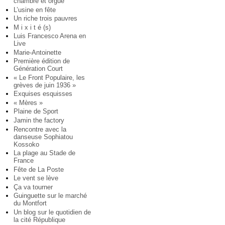
chambre et orgue
L’usine en fête
Un riche trois pauvres
M i x i t é (s)
Luis Francesco Arena en
Live
Marie-Antoinette
Première édition de
Génération Court
« Le Front Populaire, les
grèves de juin 1936 »
Exquises esquisses
« Mères »
Plaine de Sport
Jamin the factory
Rencontre avec la
danseuse Sophiatou
Kossoko
La plage au Stade de
France
Fête de La Poste
Le vent se lève
Ça va tourner
Guinguette sur le marché
du Montfort
Un blog sur le quotidien de
la cité République