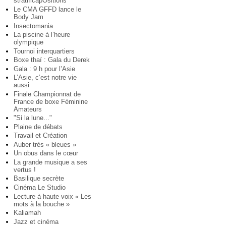
stratificapOsitions
Le CMA GFFD lance le
Body Jam
Insectomania
La piscine à l’heure
olympique
Tournoi interquartiers
Boxe thaï : Gala du Derek
Gala : 9 h pour l’Asie
L’Asie, c’est notre vie
aussi
Finale Championnat de
France de boxe Féminine
Amateurs
"Si la lune..."
Plaine de débats
Travail et Création
Auber très « bleues »
Un obus dans le cœur
La grande musique a ses
vertus !
Basilique secrète
Cinéma Le Studio
Lecture à haute voix « Les
mots à la bouche »
Kaliamah
Jazz et cinéma