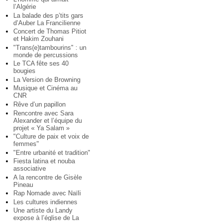
l’Algérie
La balade des p’tits gars
d’Auber La Francilienne
Concert de Thomas Pitiot
et Hakim Zouhani
"Trans(e)tambourins" : un
monde de percussions
Le TCA fête ses 40
bougies
La Version de Browning
Musique et Cinéma au
CNR
Rêve d’un papillon
Rencontre avec Sara
Alexander et l’équipe du
projet « Ya Salam »
"Culture de paix et voix de
femmes"
"Entre urbanité et tradition"
Fiesta latina et nouba
associative
A la rencontre de Gisèle
Pineau
Rap Nomade avec Naïli
Les cultures indiennes
Une artiste du Landy
expose à l’église de La