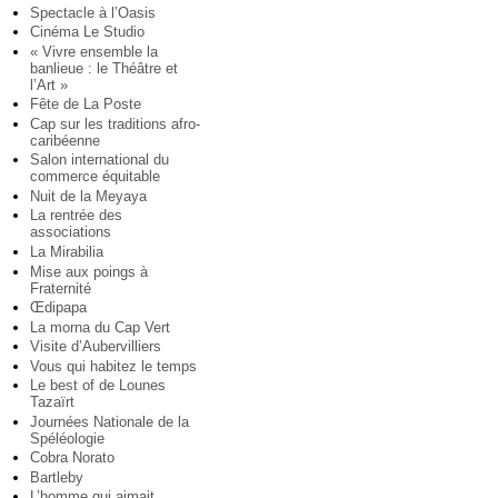
Spectacle à l’Oasis
Cinéma Le Studio
« Vivre ensemble la
banlieue : le Théâtre et
l’Art »
Fête de La Poste
Cap sur les traditions afro-
caribéenne
Salon international du
commerce équitable
Nuit de la Meyaya
La rentrée des
associations
La Mirabilia
Mise aux poings à
Fraternité
Œdipapa
La morna du Cap Vert
Visite d’Aubervilliers
Vous qui habitez le temps
Le best of de Lounes
Tazaïrt
Journées Nationale de la
Spéléologie
Cobra Norato
Bartleby
L’homme qui aimait