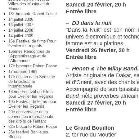
Villes des Musiques du
Samedi 20 février, 20 h
Monde
Entrée libre
13
brocante Robert Fosse
e
14 juillet 2006
–
DJ dans la nuit
14 juillet 2007
"Dans la Nuit" est son nom
14 juillet 2008
14 juillet 2009
univers électronique et techno
16e Festival de films Pour
femme est aux platines...
éveiller les regards
Vendredi 26 février, 20 h
16èmes Rencontres de
l’Apprentissage et de
Entrée libre
l’Alternance
17e brocante Robert Fosse
–
Henen & The Milay Band
17 octobre 1961
Artiste originaire de Dakar, 
17e édition de la Semaine
de la Solidarité
et d’Orient, avec des chants e
internationale
Accompagné de son bassiste 
18ème Festival de Films
Band
mêle proverbes africain
pour Éveiller les Regards
19e Festival de Films pour
Samedi 27 février, 20 h
Éveiller les Regards
Entrée libre
20e anniversaire de la
convention internationale
des droits de l’enfant
22e brocante Robert Fosse
Le Grand Bouillon
26e festival Banlieues
2, ter rue du Moutier
Bleues