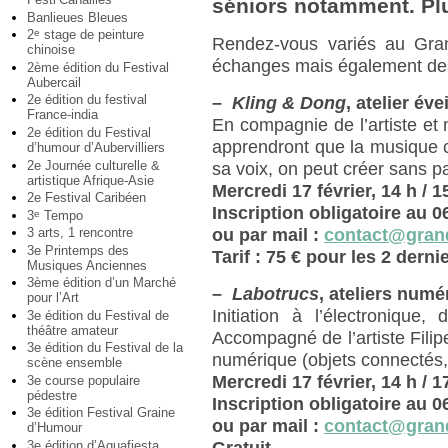
séniors notamment. Plu
Banlieues Bleues
2
stage de peinture
e
Rendez-vous variés au Gran
chinoise
échanges mais également des a
2ème édition du Festival
Aubercail
2e édition du festival
–
Kling & Dong
, atelier éve
France-india
En compagnie de l’artiste et
2e édition du Festival
apprendront que la musique 
d’humour d’Aubervilliers
2e Journée culturelle &
sa voix, on peut créer sans p
artistique Afrique-Asie
Mercredi 17 février, 14 h / 1
2e Festival Caribéen
Inscription obligatoire au 0
3
Tempo
e
3 arts, 1 rencontre
ou par mail :
contact@grand
3e Printemps des
Tarif : 75 € pour les 2 dern
Musiques Anciennes
3ème édition d’un Marché
–
Labotrucs
, ateliers numé
pour l’Art
Initiation à l’électroniqu
3e édition du Festival de
théâtre amateur
Accompagné de l’artiste Filipe
3e édition du Festival de la
numérique (objets connectés,
scène ensemble
Mercredi 17 février, 14 h / 1
3e course populaire
pédestre
Inscription obligatoire au 0
3e édition Festival Graine
ou par mail :
contact@grand
d’Humour
3e édition d’Aquafiesta