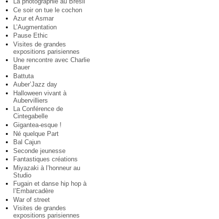
La photographie au Brésil
Ce soir on tue le cochon
Azur et Asmar
L’Augmentation
Pause Ethic
Visites de grandes
expositions parisiennes
Une rencontre avec Charlie
Bauer
Battuta
Auber’Jazz day
Halloween vivant à
Aubervilliers
La Conférence de
Cintegabelle
Gigantea-esque !
Né quelque Part
Bal Cajun
Seconde jeunesse
Fantastiques créations
Miyazaki à l’honneur au
Studio
Fugain et danse hip hop à
l’Embarcadère
War of street
Visites de grandes
expositions parisiennes