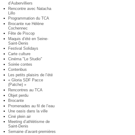
d’Aubervilliers
Rencontre avec Natacha
Lillo
Programmation du TCA
Brocante rue Hélène
Cochennec
Fête de Piscop
Maquis d’été en Seine-
Saint-Denis
Festival Solidays
Carte culture
Cinéma "Le Studio"
Soirée contes
Contenbus
Les petits plaisirs de l’été
« Gloria SDF Pacce
(Patche) »
Rencontres au TCA
Objet perdu
Brocante
Promenades au fil de l’eau
Une oasis dans la ville
Ciné plein air
Meeting d’athlétisme de
Saint-Denis
Semaine d’avant-premières