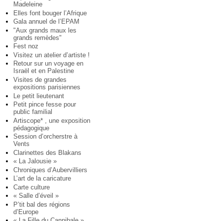
Madeleine
Elles font bouger l’Afrique
Gala annuel de l’EPAM
"Aux grands maux les
grands remèdes"
Fest noz
Visitez un atelier d’artiste !
Retour sur un voyage en
Israël et en Palestine
Visites de grandes
expositions parisiennes
Le petit lieutenant
Petit pince fesse pour
public familial
Artiscope* , une exposition
pédagogique
Session d’orcherstre à
Vents
Clarinettes des Blakans
« La Jalousie »
Chroniques d’Aubervilliers
L’art de la caricature
Carte culture
« Salle d’éveil »
P’tit bal des régions
d’Europe
« La Fille du Cannibale »