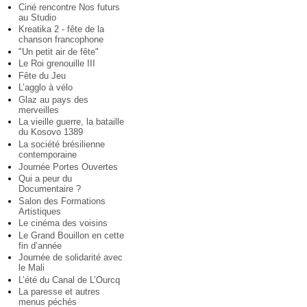
Ciné rencontre Nos futurs
au Studio
Kreatika 2 - fête de la
chanson francophone
"Un petit air de fête"
Le Roi grenouille III
Fête du Jeu
L’agglo à vélo
Glaz au pays des
merveilles
La vieille guerre, la bataille
du Kosovo 1389
La société brésilienne
contemporaine
Journée Portes Ouvertes
Qui a peur du
Documentaire ?
Salon des Formations
Artistiques
Le cinéma des voisins
Le Grand Bouillon en cette
fin d’année
Journée de solidarité avec
le Mali
L’été du Canal de L’Ourcq
La paresse et autres
menus péchés