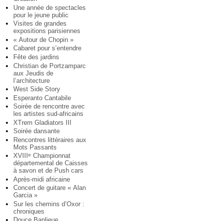
Une année de spectacles
pour le jeune public
Visites de grandes
expositions parisiennes
« Autour de Chopin »
Cabaret pour s’entendre
Fête des jardins
Christian de Portzamparc
aux Jeudis de
l’architecture
West Side Story
Esperanto Cantabile
Soirée de rencontre avec
les artistes sud-africains
XTrem Gladiators III
Soirée dansante
Rencontres littéraires aux
Mots Passants
XVIII
Championnat
e
départemental de Caisses
à savon et de Push cars
Après-midi africaine
Concert de guitare « Alan
Garcia »
Sur les chemins d’Oxor :
chroniques
Douce Banlieue