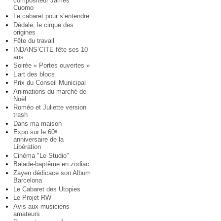
compositeur James
Cuomo
Le cabaret pour s’entendre
Dédale, le cirque des
origines
Fête du travail
INDANS’CITE fête ses 10
ans
Soirée « Portes ouvertes »
L’art des blocs
Prix du Conseil Municipal
Animations du marché de
Noël
Roméo et Juliette version
trash
Dans ma maison
Expo sur le 60
e
anniversaire de la
Libération
Cinéma "Le Studio"
Balade-baptême en zodiac
Zayen dédicace son Album
Barcelona
Le Cabaret des Utopies
Le Projet RW
Avis aux musiciens
amateurs