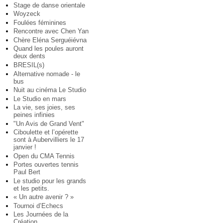
Stage de danse orientale
Woyzeck
Foulées féminines
Rencontre avec Chen Yan
Chère Eléna Serguéiévna
Quand les poules auront
deux dents
BRESIL(s)
Alternative nomade - le
bus
Nuit au cinéma Le Studio
Le Studio en mars
La vie, ses joies, ses
peines infinies
"Un Avis de Grand Vent"
Ciboulette et l’opérette
sont à Aubervilliers le 17
janvier !
Open du CMA Tennis
Portes ouvertes tennis
Paul Bert
Le studio pour les grands
et les petits.
« Un autre avenir ? »
Tournoi d’Echecs
Les Journées de la
Création