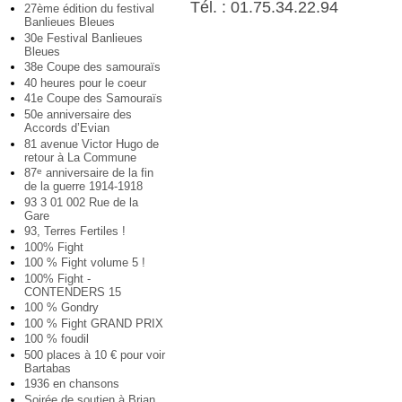
Tél. : 01.75.34.22.94
27ème édition du festival
Banlieues Bleues
30e Festival Banlieues
Bleues
38e Coupe des samouraïs
40 heures pour le coeur
41e Coupe des Samouraïs
50e anniversaire des
Accords d’Evian
81 avenue Victor Hugo de
retour à La Commune
87
anniversaire de la fin
e
de la guerre 1914-1918
93 3 01 002 Rue de la
Gare
93, Terres Fertiles !
100% Fight
100 % Fight volume 5 !
100% Fight -
CONTENDERS 15
100 % Gondry
100 % Fight GRAND PRIX
100 % foudil
500 places à 10 € pour voir
Bartabas
1936 en chansons
Soirée de soutien à Brian