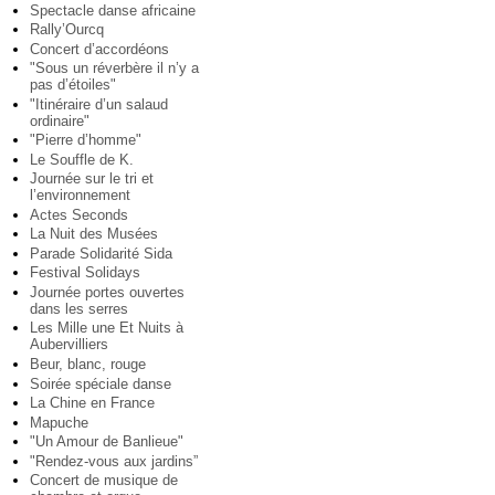
Spectacle danse africaine
Rally’Ourcq
Concert d’accordéons
"Sous un réverbère il n’y a
pas d’étoiles"
"Itinéraire d’un salaud
ordinaire"
"Pierre d’homme"
Le Souffle de K.
Journée sur le tri et
l’environnement
Actes Seconds
La Nuit des Musées
Parade Solidarité Sida
Festival Solidays
Journée portes ouvertes
dans les serres
Les Mille une Et Nuits à
Aubervilliers
Beur, blanc, rouge
Soirée spéciale danse
La Chine en France
Mapuche
"Un Amour de Banlieue"
"Rendez-vous aux jardins”
Concert de musique de