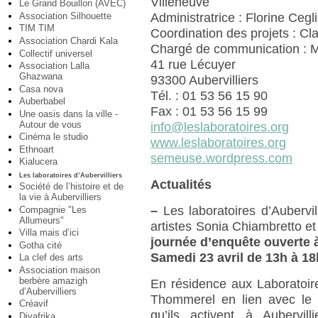
Villeneuve
Le Grand Bouillon (AVEC)
Association Silhouette
Administratrice : Florine Cegl
TIM TIM
Coordination des projets : C
Association Chardi Kala
Chargé de communication : M
Collectif universel
41 rue Lécuyer
Association Lalla
Ghazwana
93300 Aubervilliers
Casa nova
Tél. : 01 53 56 15 90
Auberbabel
Fax : 01 53 56 15 99
Une oasis dans la ville -
Autour de vous
info@leslaboratoires.org
Cinéma le studio
www.leslaboratoires.org
Ethnoart
semeuse.wordpress.com
Kialucera
Les laboratoires d’Aubervilliers
Actualités
Société de l’histoire et de
la vie à Aubervilliers
–
Les laboratoires d’Aubervil
Compagnie "Les
Allumeurs"
artistes Sonia Chiambretto 
Villa mais d’ici
journée d’enquête ouverte à
Gotha cité
Samedi 23 avril de 13h à 18
La clef des arts
Association maison
berbère amazigh
En résidence aux Laboratoir
d’Aubervilliers
Thommerel en lien avec le g
Créavif
qu’ils activent à Aubervill
Diyafrika