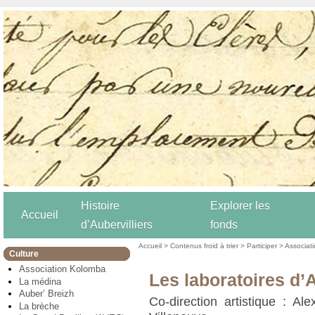
Histoire
Explorer les
Accueil
d’Aubervilliers
fonds
Accueil
>
Contenus froid à trier
>
Participer
>
Associat
Culture
Association Kolomba
Les laboratoires d’A
La médina
Auber’ Breizh
Co-direction artistique : A
La brèche