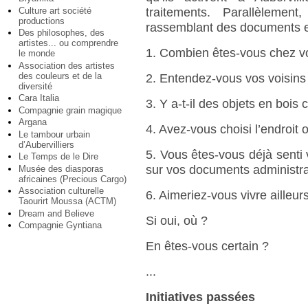
Culture art société
traitements. Parallèlemen
productions
rassemblant des documents en 
Des philosophes, des
artistes... ou comprendre
1. Combien êtes-vous chez v
le monde
Association des artistes
des couleurs et de la
2. Entendez-vous vos voisins 
diversité
Cara Italia
3. Y a-t-il des objets en bois
Compagnie grain magique
Argana
4. Avez-vous choisi l’endroit
Le tambour urbain
d’Aubervilliers
5. Vous êtes-vous déjà senti v
Le Temps de le Dire
sur vos documents administra
Musée des diasporas
africaines (Precious Cargo)
Association culturelle
6. Aimeriez-vous vivre ailleur
Taourirt Moussa (ACTM)
Dream and Believe
Si oui, où ?
Compagnie Gyntiana
En êtes-vous certain ?
...
Initiatives passées