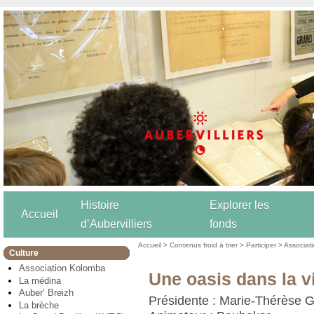
Histoire
Explorer les
Accueil
d’Aubervilliers
fonds
Accueil
>
Contenus froid à trier
>
Participer
>
Associat
Culture
Association Kolomba
Une oasis dans la vi
La médina
Auber’ Breizh
Présidente : Marie-Thérèse 
La brèche