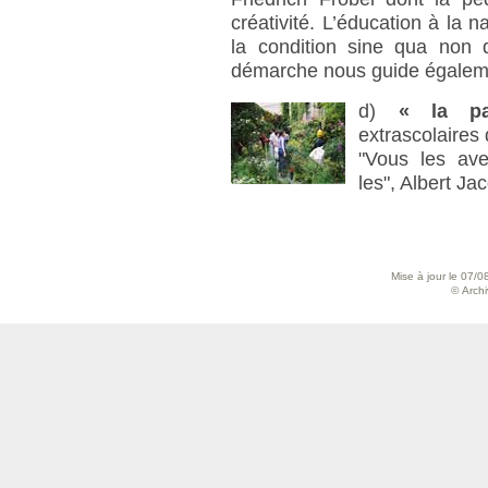
créativité. L’éducation à la n
la condition sine qua non 
démarche nous guide égalemen
d)
« la pa
extrascolaires
"Vous les ave
les", Albert Ja
Mise à jour le 07/0
© Archiv