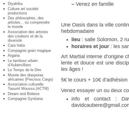
–
Venez en famille
Diyafrika
Culture art société
productions
Des philosophes, des
artistes... ou comprendre
Une Oasis dans la ville cont
le monde
hebdomadaire
Association des artistes
des couleurs et de la
lieu
: salle Solomon, 2 r
diversité
Cara Italia
horaires et jour
: les sa
Compagnie grain magique
Argana
Art Martial interne d’origine 
Le tambour urbain
lente et douce est une discip
d’Aubervilliers
les âges !
Le Temps de le Dire
Musée des diasporas
5€ le cours + 10€ d’adhésion
africaines (Precious Cargo)
Association culturelle
Taourirt Moussa (ACTM)
Venez essayer un ou deux cou
Dream and Believe
info et contact : 
Compagnie Gyntiana
davidcaubere@gmail.co