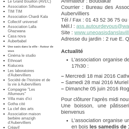
Animateur : Boubakar
Le Grand Bouillon (AVEC)
Association Silhouette
Courrier : Bureau des Assoc
TIM TIM
Aubervilliers
Association Chardi Kala
Tél / Fax : 01 43 52 36 75 ou
Collectif universel
Mél.l :
ass.autourdevous@wa
Association Lalla
Ghazwana
Site :
www.uneoasisdanslavill
Casa nova
Adresse du jardin : 2 rue E. 
Auberbabel
Une oasis dans la ville - Autour de
Actualité
vous
Cinéma le studio
L’association organise d
Ethnoart
17h30 :
Kialucera
Les laboratoires
d’Aubervilliers
–
Mercredi 18 mai 2016 Cathe
Société de l’histoire et de
–
Samedi 28 mai 2016 Muriel
la vie à Aubervilliers
–
Dimanche 05 juin 2016 Rog
Compagnie "Les
Allumeurs"
Pour clôturer l’après midi no
Villa mais d’ici
Gotha cité
Une boisson, une pâtisser
La clef des arts
bienvenus
Association maison
berbère amazigh
L’association organise un
d’Aubervilliers
en bois
les samedis de 
Créavif