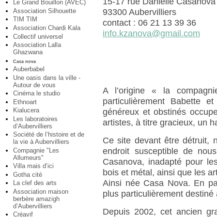
15-17 rue Danielle Casanova
Le Grand Bouillon (AVEC)
Association Silhouette
93300 Aubervilliers
TIM TIM
contact : 06 21 13 39 36
Association Chardi Kala
info.kzanova@gmail.com
Collectif universel
Association Lalla
Ghazwana
Casa nova
Auberbabel
Une oasis dans la ville -
Autour de vous
A l’origine « la compagn
Cinéma le studio
particulièrement Babette et
Ethnoart
Kialucera
généreux et obstinés occupe
Les laboratoires
artistes, à titre gracieux, un 
d’Aubervilliers
Société de l’histoire et de
Ce site devant être détruit
la vie à Aubervilliers
endroit susceptible de nous
Compagnie "Les
Allumeurs"
Casanova, inadapté pour les
Villa mais d’ici
bois et métal, ainsi que les ar
Gotha cité
Ainsi née Casa Nova. En para
La clef des arts
Association maison
plus particulièrement destiné 
berbère amazigh
d’Aubervilliers
Depuis 2002, cet ancien gra
Créavif