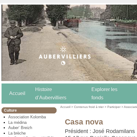
Histoire
Explorer les
Accueil
d’Aubervilliers
fonds
Accueil
>
Contenus froid à trier
>
Participer
>
Associat
Culture
Association Kolomba
Casa nova
La médina
Auber’ Breizh
Président : José Rodamilans
La brèche