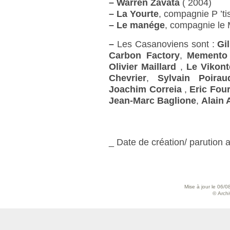
–
Warren Zavata
( 2004)
–
La Yourte
, compagnie P ’ti
–
Le manége
, compagnie le
–
Les Casanoviens sont :
Gi
Carbon Factory
,
Memento
Olivier Maillard
,
Le Vikont
Chevrier
,
Sylvain Poirau
Joachim Correia
,
Eric Four
Jean-Marc Baglione
,
Alain 
_ Date de création/ parution a
Mise à jour le 06/0
© Archiv