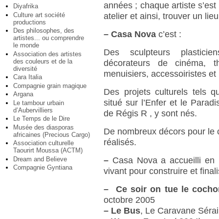
années ; chaque artiste s’est
Diyafrika
Culture art société
atelier et ainsi, trouver un lie
productions
Des philosophes, des
–
Casa Nova
c’est :
artistes... ou comprendre
le monde
Des sculpteurs plasticiens
Association des artistes
des couleurs et de la
décorateurs de cinéma, thé
diversité
menuisiers, accessoiristes et 
Cara Italia
Compagnie grain magique
Des projets culturels tels 
Argana
situé sur l’Enfer et le Paradi
Le tambour urbain
d’Aubervilliers
de Régis R , y sont nés.
Le Temps de le Dire
Musée des diasporas
De nombreux décors pour le c
africaines (Precious Cargo)
réalisés.
Association culturelle
Taourirt Moussa (ACTM)
Dream and Believe
–
Casa Nova a accueilli en 
Compagnie Gyntiana
vivant pour construire et finali
–
Ce soir on tue le cocho
octobre 2005
–
Le Bus
, Le Caravane Sérai