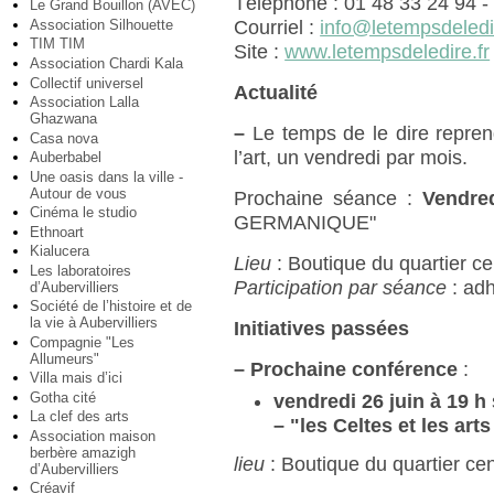
Téléphone : 01 48 33 24 94 -
Le Grand Bouillon (AVEC)
Association Silhouette
Courriel :
info@letempsdeledir
TIM TIM
Site :
www.letempsdeledire.fr
Association Chardi Kala
Collectif universel
Actualité
Association Lalla
Ghazwana
–
Le temps de le dire repren
Casa nova
l’art, un vendredi par mois.
Auberbabel
Une oasis dans la ville -
Autour de vous
Prochaine séance :
Vendre
Cinéma le studio
GERMANIQUE"
Ethnoart
Kialucera
Lieu
: Boutique du quartier cen
Les laboratoires
Participation par séance
: adh
d’Aubervilliers
Société de l’histoire et de
la vie à Aubervilliers
Initiatives passées
Compagnie "Les
Allumeurs"
–
Prochaine conférence
:
Villa mais d’ici
Gotha cité
vendredi 26 juin à 19 h
La clef des arts
–
"les Celtes et les art
Association maison
berbère amazigh
lieu
: Boutique du quartier cen
d’Aubervilliers
Créavif