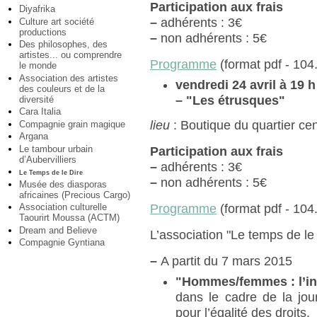
Participation aux frais
Diyafrika
–
adhérents : 3€
Culture art société
productions
–
non adhérents : 5€
Des philosophes, des
artistes... ou comprendre
Programme
(format pdf - 104
le monde
Association des artistes
vendredi 24 avril à 19 h
des couleurs et de la
–
"Les étrusques"
diversité
Cara Italia
lieu
: Boutique du quartier cen
Compagnie grain magique
Argana
Le tambour urbain
Participation aux frais
d’Aubervilliers
–
adhérents : 3€
Le Temps de le Dire
–
non adhérents : 5€
Musée des diasporas
africaines (Precious Cargo)
Programme
(format pdf - 104
Association culturelle
Taourirt Moussa (ACTM)
Dream and Believe
L’association "Le temps de le 
Compagnie Gyntiana
–
A partit du 7 mars 2015
"Hommes/femmes : l’int
dans le cadre de la jou
pour l’égalité des droits.