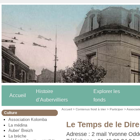
Histoire
Explorer les
Accueil
d’Aubervilliers
fonds
Accueil
>
Contenus froid à trier
>
Participer
>
Associat
Culture
Association Kolomba
Le Temps de le Dire
La médina
Auber’ Breizh
Adresse : 2 mail Yvonne Oddo
La brèche