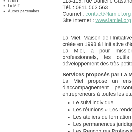
113-115, rue Danielle Casan
La MIEL
La MIT
Tél. : 0811 562 563
Autres partenaires
Courriel :
contact@lamiel.org
Site Internet :
www.lamiel.org
La Miel, Maison de l’Initiat
créée en 1998 à l’initiative d
La Miel, a pour missio
professionnels, les outi
développement des très petit
Services proposés par La M
La Miel propose un ense
d’accompagnement person
entrepreneurs à toutes les éta
Le suivi individuel
Les réunions « Les rende
Les ateliers de formation
Les permanences juridiq
Les Rencontres Professi