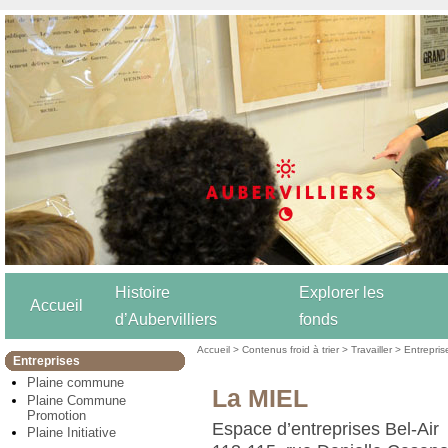
Histoire
Explorer les
Accueil
d’Aubervilliers
fonds
Accueil
>
Contenus froid à trier
>
Travailler
>
Entrepris
Entreprises
Plaine commune
La MIEL
Plaine Commune
Promotion
Espace d’entreprises Bel-Air
Plaine Initiative