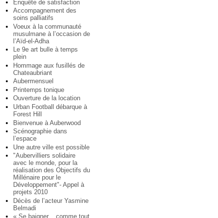
Enquête de satisfaction
Accompagnement des
soins palliatifs
Voeux à la communauté
musulmane à l’occasion de
l’Aïd-el-Adha
Le 9e art bulle à temps
plein
Hommage aux fusillés de
Chateaubriant
Aubermensuel
Printemps tonique
Ouverture de la location
Urban Football débarque à
Forest Hill
Bienvenue à Auberwood
Scénographie dans
l’espace
Une autre ville est possible
"Aubervilliers solidaire
avec le monde, pour la
réalisation des Objectifs du
Millénaire pour le
Développement"- Appel à
projets 2010
Décès de l’acteur Yasmine
Belmadi
« Se baigner... comme tout