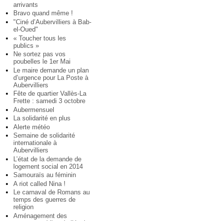
arrivants
Bravo quand même !
"Ciné d’Aubervilliers à Bab-
el-Oued"
« Toucher tous les
publics »
Ne sortez pas vos
poubelles le 1er Mai
Le maire demande un plan
d’urgence pour La Poste à
Aubervilliers
Fête de quartier Vallès-La
Frette : samedi 3 octobre
Aubermensuel
La solidarité en plus
Alerte météo
Semaine de solidarité
internationale à
Aubervilliers
L’état de la demande de
logement social en 2014
Samouraïs au féminin
A riot called Nina !
Le carnaval de Romans au
temps des guerres de
religion
Aménagement des