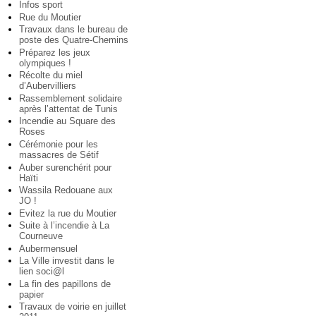
Infos sport
Rue du Moutier
Travaux dans le bureau de
poste des Quatre-Chemins
Préparez les jeux
olympiques !
Récolte du miel
d’Aubervilliers
Rassemblement solidaire
après l’attentat de Tunis
Incendie au Square des
Roses
Cérémonie pour les
massacres de Sétif
Auber surenchérit pour
Haïti
Wassila Redouane aux
JO !
Evitez la rue du Moutier
Suite à l’incendie à La
Courneuve
Aubermensuel
La Ville investit dans le
lien soci@l
La fin des papillons de
papier
Travaux de voirie en juillet