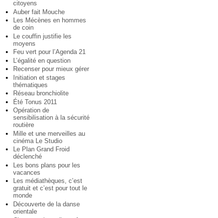
citoyens
Auber fait Mouche
Les Mécènes en hommes
de coin
Le couffin justifie les
moyens
Feu vert pour l’Agenda 21
L’égalité en question
Recenser pour mieux gérer
Initiation et stages
thématiques
Réseau bronchiolite
Été Tonus 2011
Opération de
sensibilisation à la sécurité
routière
Mille et une merveilles au
cinéma Le Studio
Le Plan Grand Froid
déclenché
Les bons plans pour les
vacances
Les médiathèques, c’est
gratuit et c’est pour tout le
monde
Découverte de la danse
orientale