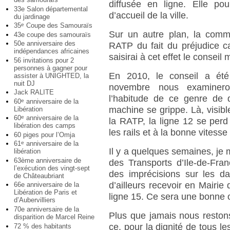
diffusée en ligne. Elle po
33e Salon départemental
d’accueil de la ville.
du jardinage
35
Coupe des Samouraïs
e
Sur un autre plan, la comm
43e coupe des samouraïs
50e anniversaire des
RATP du fait du préjudice ca
indépendances africaines
saisirai à cet effet le consei
56 invitations pour 2
personnes à gagner pour
En 2010, le conseil a été
assister à UNIGHTED, la
nuit DJ
novembre nous examineron
Jack RALITE
l’habitude de ce genre de
60
anniversaire de la
e
machine se grippe. Là, visible
Libération
60
anniversaire de la
e
la RATP, la ligne 12 se perd
libération des camps
les rails et à la bonne vitesse 
60 piges pour l’Omja
61
anniversaire de la
e
Il y a quelques semaines, je
libération
63ème anniversaire de
des Transports d’Ile-de-Fra
l’exécution des vingt-sept
des imprécisions sur les d
de Châteaubriant
d’ailleurs recevoir en Mairie
66e anniversaire de la
Libération de Paris et
ligne 15. Ce sera une bonne o
d’Aubervilliers
70e anniversaire de la
Plus que jamais nous restons 
disparition de Marcel Reine
ce, pour la dignité de tous le
72 % des habitants