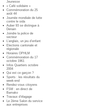
Jeunesse
« Café solidaire »
Commémoration du 25
août 44
Journée mondiale de lutte
contre le sida
Auber 93 se distingue à
Denain
Joindre la police de
secteur
L’anglais, un jeu d’enfant
Elections cantonale et
régionale
Horaires OPHLM
Commémoration du 17
octobre 1961
Infos Quartiers octobre
2004
Qui est ce garçon ?
Sports : les résultats du
week-end
Rendez-vous citoyens
FSM : en direct de
Bamako
Travaux d’élagage
Le 2ème Salon du service
aux entreprises