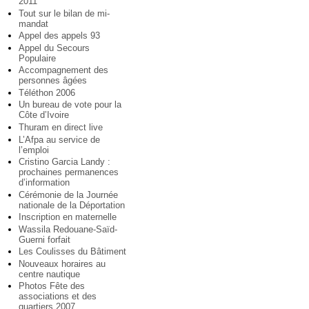
2011
Tout sur le bilan de mi-
mandat
Appel des appels 93
Appel du Secours
Populaire
Accompagnement des
personnes âgées
Téléthon 2006
Un bureau de vote pour la
Côte d’Ivoire
Thuram en direct live
L’Afpa au service de
l’emploi
Cristino Garcia Landy :
prochaines permanences
d’information
Cérémonie de la Journée
nationale de la Déportation
Inscription en maternelle
Wassila Redouane-Saïd-
Guerni forfait
Les Coulisses du Bâtiment
Nouveaux horaires au
centre nautique
Photos Fête des
associations et des
quartiers 2007