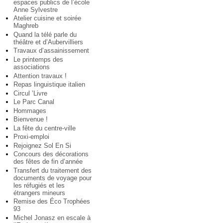
espaces publics de l’école
Anne Sylvestre
Atelier cuisine et soirée
Maghreb
Quand la télé parle du
théâtre et d’Aubervilliers
Travaux d’assainissement
Le printemps des
associations
Attention travaux !
Repas linguistique italien
Circul ’Livre
Le Parc Canal
Hommages
Bienvenue !
La fête du centre-ville
Proxi-emploi
Rejoignez Sol En Si
Concours des décorations
des fêtes de fin d’année
Transfert du traitement des
documents de voyage pour
les réfugiés et les
étrangers mineurs
Remise des Éco Trophées
93
Michel Jonasz en escale à