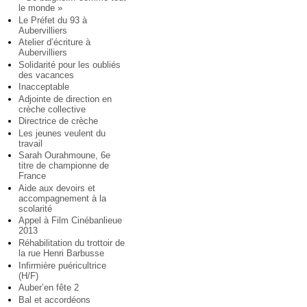
le monde »
Le Préfet du 93 à
Aubervilliers
Atelier d’écriture à
Aubervilliers
Solidarité pour les oubliés
des vacances
Inacceptable
Adjointe de direction en
crèche collective
Directrice de crèche
Les jeunes veulent du
travail
Sarah Ourahmoune, 6e
titre de championne de
France
Aide aux devoirs et
accompagnement à la
scolarité
Appel à Film Cinébanlieue
2013
Réhabilitation du trottoir de
la rue Henri Barbusse
Infirmière puéricultrice
(H/F)
Auber’en fête 2
Bal et accordéons