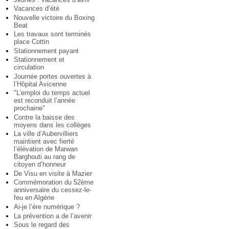
Vacances d’été
Nouvelle victoire du Boxing
Beat
Les travaux sont terminés
place Cottin
Stationnement payant
Stationnement et
circulation
Journée portes ouvertes à
l’Hôpital Avicenne
"L’emploi du temps actuel
est reconduit l’année
prochaine"
Contre la baisse des
moyens dans les collèges
La ville d’Aubervilliers
maintient avec fierté
l’élévation de Marwan
Barghouti au rang de
citoyen d’honneur
De Visu en visite à Mazier
Commémoration du 52ème
anniversaire du cessez-le-
feu en Algérie
Ai-je l’ère numérique ?
La prévention a de l’avenir
Sous le regard des