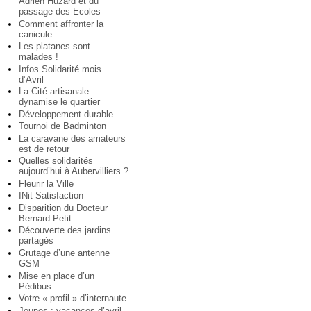
Adrien Huzard et du
passage des Ecoles
Comment affronter la
canicule
Les platanes sont
malades !
Infos Solidarité mois
d’Avril
La Cité artisanale
dynamise le quartier
Développement durable
Tournoi de Badminton
La caravane des amateurs
est de retour
Quelles solidarités
aujourd’hui à Aubervilliers ?
Fleurir la Ville
INit Satisfaction
Disparition du Docteur
Bernard Petit
Découverte des jardins
partagés
Grutage d’une antenne
GSM
Mise en place d’un
Pédibus
Votre « profil » d’internaute
Jeunes : vacances d’avril