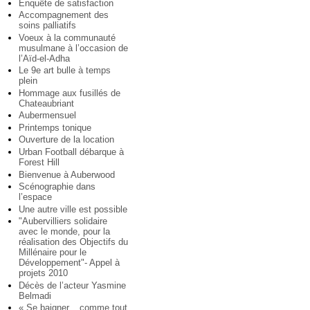
Enquête de satisfaction
Accompagnement des
soins palliatifs
Voeux à la communauté
musulmane à l’occasion de
l’Aïd-el-Adha
Le 9e art bulle à temps
plein
Hommage aux fusillés de
Chateaubriant
Aubermensuel
Printemps tonique
Ouverture de la location
Urban Football débarque à
Forest Hill
Bienvenue à Auberwood
Scénographie dans
l’espace
Une autre ville est possible
"Aubervilliers solidaire
avec le monde, pour la
réalisation des Objectifs du
Millénaire pour le
Développement"- Appel à
projets 2010
Décès de l’acteur Yasmine
Belmadi
« Se baigner... comme tout