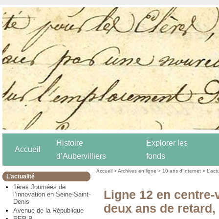
Histoire
Explorer les
Accueil
d’Aubervilliers
fonds
Accueil
>
Archives en ligne
>
10 ans d’Internet
>
L’act
L’actualité
1ères Journées de
Ligne 12 en centre-
l’innovation en Seine-Saint-
Denis
deux ans de retard, 
Avenue de la République
RER B