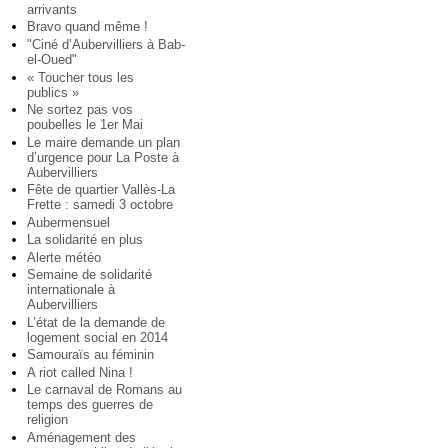
arrivants
Bravo quand même !
"Ciné d’Aubervilliers à Bab-
el-Oued"
« Toucher tous les
publics »
Ne sortez pas vos
poubelles le 1er Mai
Le maire demande un plan
d’urgence pour La Poste à
Aubervilliers
Fête de quartier Vallès-La
Frette : samedi 3 octobre
Aubermensuel
La solidarité en plus
Alerte météo
Semaine de solidarité
internationale à
Aubervilliers
L’état de la demande de
logement social en 2014
Samouraïs au féminin
A riot called Nina !
Le carnaval de Romans au
temps des guerres de
religion
Aménagement des