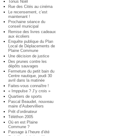
Tonus Noël
Rue des Cités au cinéma
Le recensement, c’est
maintenant !
Prochaine séance du
conseil municipal
Remise des livres cadeaux
aux écoliers
Enquête publique du Plan
Local de Déplacements de
Plaine Commune
Une décision de justice
Des prunes contre les
dépôts sauvages
Fermeture du petit bain du
Centre nautique, jeudi 30
avril dans la matinée
Faites-vous connaître !
« Imppulse ? J’y crois »
Quartiers de sports
Pascal Beaudet, nouveau
maire d’Aubervilliers
Prêt d’ordinateur
Téléthon 2005
Où en est Plaine
Commune ?
Passage à l’heure d’été