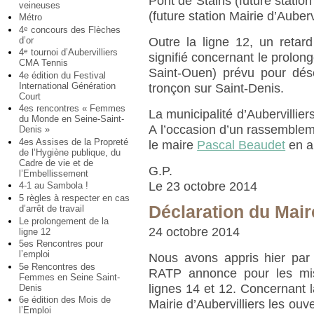
Pont de Stains (future statio
veineuses
(future station Mairie d’Aubervi
Métro
4
concours des Flèches
e
d’or
Outre la ligne 12, un reta
4
tournoi d’Aubervilliers
e
signifié concernant le prolong
CMA Tennis
Saint-Ouen) prévu pour dés
4e édition du Festival
International Génération
tronçon sur Saint-Denis.
Court
4es rencontres « Femmes
La municipalité d’Aubervillie
du Monde en Seine-Saint-
A l’occasion d’un rassembleme
Denis »
4es Assises de la Propreté
le maire
Pascal Beaudet
en ap
de l’Hygiène publique, du
Cadre de vie et de
G.P.
l’Embellissement
Le 23 octobre 2014
4-1 au Sambola !
5 règles à respecter en cas
Déclaration du Mair
d’arrêt de travail
Le prolongement de la
24 octobre 2014
ligne 12
5es Rencontres pour
l’emploi
Nous avons appris hier par 
5e Rencontres des
RATP annonce pour les mis
Femmes en Seine Saint-
lignes 14 et 12. Concernant l
Denis
6e édition des Mois de
Mairie d’Aubervilliers les ouv
l’Emploi