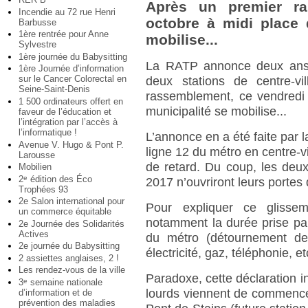
Après un premier ra
Incendie au 72 rue Henri
octobre à midi place d
Barbusse
1ère rentrée pour Anne
mobilise...
Sylvestre
1ère journée du Babysitting
La RATP annonce deux ans 
1ère Journée d’information
sur le Cancer Colorectal en
deux stations de centre-v
Seine-Saint-Denis
rassemblement, ce vendredi 
1 500 ordinateurs offert en
municipalité se mobilise...
faveur de l’éducation et
l’intégration par l’accès à
l’informatique !
L’annonce en a été faite par l
Avenue V. Hugo & Pont P.
ligne 12 du métro en centre-vi
Larousse
de retard. Du coup, les deux
Mobilien
2
édition des Éco
e
2017 n’ouvriront leurs portes
Trophées 93
2e Salon international pour
Pour expliquer ce glisse
un commerce équitable
notamment la durée prise par
2e Journée des Solidarités
Actives
du métro (détournement des
2e journée du Babysitting
électricité, gaz, téléphonie, et
2 assiettes anglaises, 2 !
Les rendez-vous de la ville
Paradoxe, cette déclaration 
3
semaine nationale
e
lourds viennent de commence
d’information et de
prévention des maladies