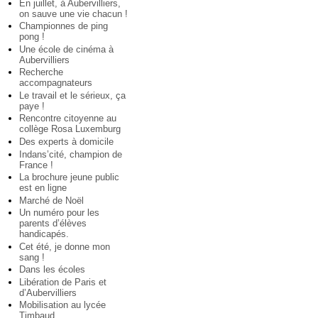
En juillet, à Aubervilliers,
on sauve une vie chacun !
Championnes de ping
pong !
Une école de cinéma à
Aubervilliers
Recherche
accompagnateurs
Le travail et le sérieux, ça
paye !
Rencontre citoyenne au
collège Rosa Luxemburg
Des experts à domicile
Indans’cité, champion de
France !
La brochure jeune public
est en ligne
Marché de Noël
Un numéro pour les
parents d’élèves
handicapés.
Cet été, je donne mon
sang !
Dans les écoles
Libération de Paris et
d’Aubervilliers
Mobilisation au lycée
Timbaud