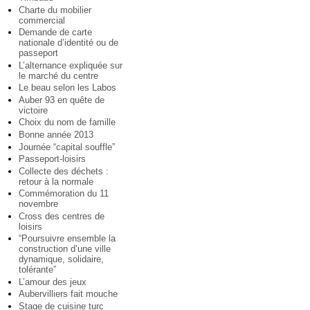
Charte du mobilier
commercial
Demande de carte
nationale d’identité ou de
passeport
L’alternance expliquée sur
le marché du centre
Le beau selon les Labos
Auber 93 en quête de
victoire
Choix du nom de famille
Bonne année 2013
Journée “capital souffle”
Passeport-loisirs
Collecte des déchets :
retour à la normale
Commémoration du 11
novembre
Cross des centres de
loisirs
“Poursuivre ensemble la
construction d’une ville
dynamique, solidaire,
tolérante”
L’amour des jeux
Aubervilliers fait mouche
Stage de cuisine turc