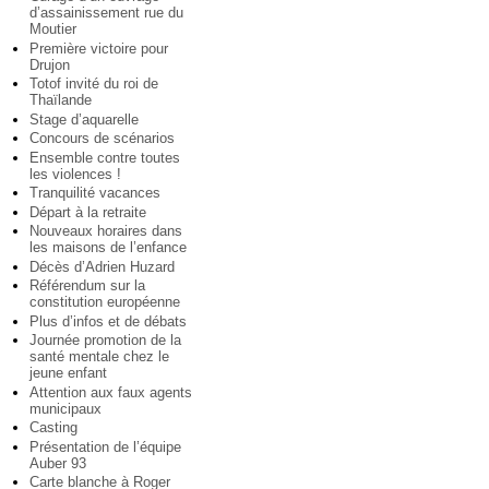
d’assainissement rue du
Moutier
Première victoire pour
Drujon
Totof invité du roi de
Thaïlande
Stage d’aquarelle
Concours de scénarios
Ensemble contre toutes
les violences !
Tranquilité vacances
Départ à la retraite
Nouveaux horaires dans
les maisons de l’enfance
Décès d’Adrien Huzard
Référendum sur la
constitution européenne
Plus d’infos et de débats
Journée promotion de la
santé mentale chez le
jeune enfant
Attention aux faux agents
municipaux
Casting
Présentation de l’équipe
Auber 93
Carte blanche à Roger