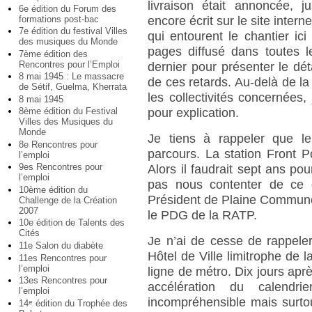
livraison était annoncée, j
6e édition du Forum des
formations post-bac
encore écrit sur le site inter
7e édition du festival Villes
qui entourent le chantier i
des musiques du Monde
pages diffusé dans toutes le
7ème édition des
Rencontres pour l’Emploi
dernier pour présenter le déta
8 mai 1945 : Le massacre
de ces retards. Au-delà de la
de Sétif, Guelma, Kherrata
les collectivités concernées
8 mai 1945
pour explication.
8ème édition du Festival
Villes des Musiques du
Monde
Je tiens à rappeler que l
8e Rencontres pour
parcours. La station Front 
l’emploi
9es Rencontres pour
Alors il faudrait sept ans p
l’emploi
pas nous contenter de ce q
10ème édition du
Président de Plaine Commune
Challenge de la Création
2007
le PDG de la RATP.
10e édition de Talents des
Cités
Je n’ai de cesse de rappeler 
11e Salon du diabète
Hôtel de Ville limitrophe de 
11es Rencontres pour
l’emploi
ligne de métro. Dix jours apr
13es Rencontres pour
accélération du calendri
l’emploi
incompréhensible mais surto
14
édition du Trophée des
e