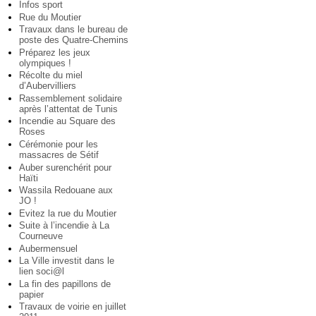
Infos sport
Rue du Moutier
Travaux dans le bureau de
poste des Quatre-Chemins
Préparez les jeux
olympiques !
Récolte du miel
d’Aubervilliers
Rassemblement solidaire
après l’attentat de Tunis
Incendie au Square des
Roses
Cérémonie pour les
massacres de Sétif
Auber surenchérit pour
Haïti
Wassila Redouane aux
JO !
Evitez la rue du Moutier
Suite à l’incendie à La
Courneuve
Aubermensuel
La Ville investit dans le
lien soci@l
La fin des papillons de
papier
Travaux de voirie en juillet