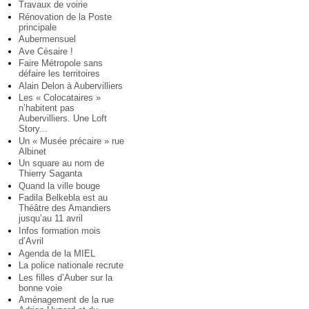
Travaux de voirie
Rénovation de la Poste
principale
Aubermensuel
Ave Césaire !
Faire Métropole sans
défaire les territoires
Alain Delon à Aubervilliers
Les « Colocataires »
n’habitent pas
Aubervilliers. Une Loft
Story...
Un « Musée précaire » rue
Albinet
Un square au nom de
Thierry Saganta
Quand la ville bouge
Fadila Belkebla est au
Théâtre des Amandiers
jusqu’au 11 avril
Infos formation mois
d’Avril
Agenda de la MIEL
La police nationale recrute
Les filles d’Auber sur la
bonne voie
Aménagement de la rue