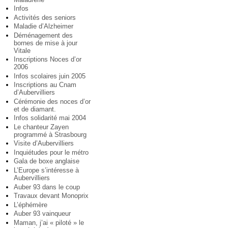
Infos
Activités des seniors
Maladie d’Alzheimer
Déménagement des
bornes de mise à jour
Vitale
Inscriptions Noces d’or
2006
Infos scolaires juin 2005
Inscriptions au Cnam
d’Aubervilliers
Cérémonie des noces d’or
et de diamant.
Infos solidarité mai 2004
Le chanteur Zayen
programmé à Strasbourg
Visite d’Aubervilliers
Inquiétudes pour le métro
Gala de boxe anglaise
L’Europe s’intéresse à
Aubervilliers
Auber 93 dans le coup
Travaux devant Monoprix
L’éphémère
Auber 93 vainqueur
Maman, j’ai « piloté » le