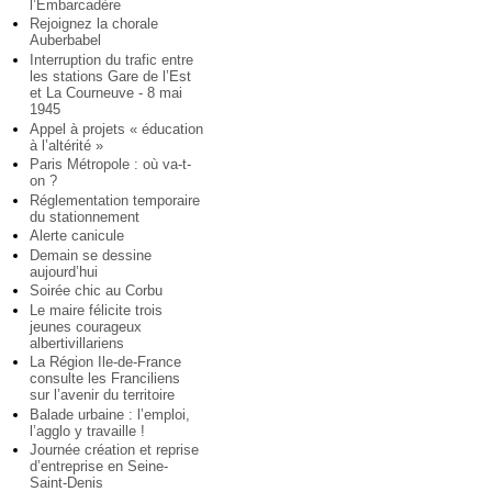
l’Embarcadère
Rejoignez la chorale
Auberbabel
Interruption du trafic entre
les stations Gare de l’Est
et La Courneuve - 8 mai
1945
Appel à projets « éducation
à l’altérité »
Paris Métropole : où va-t-
on ?
Réglementation temporaire
du stationnement
Alerte canicule
Demain se dessine
aujourd’hui
Soirée chic au Corbu
Le maire félicite trois
jeunes courageux
albertivillariens
La Région Ile-de-France
consulte les Franciliens
sur l’avenir du territoire
Balade urbaine : l’emploi,
l’agglo y travaille !
Journée création et reprise
d’entreprise en Seine-
Saint-Denis