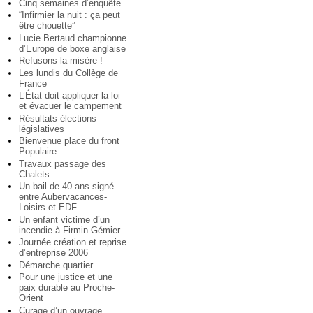
Cinq semaines d’enquête
“Infirmier la nuit : ça peut
être chouette”
Lucie Bertaud championne
d’Europe de boxe anglaise
Refusons la misère !
Les lundis du Collège de
France
L’État doit appliquer la loi
et évacuer le campement
Résultats élections
législatives
Bienvenue place du front
Populaire
Travaux passage des
Chalets
Un bail de 40 ans signé
entre Aubervacances-
Loisirs et EDF
Un enfant victime d’un
incendie à Firmin Gémier
Journée création et reprise
d’entreprise 2006
Démarche quartier
Pour une justice et une
paix durable au Proche-
Orient
Curage d’un ouvrage