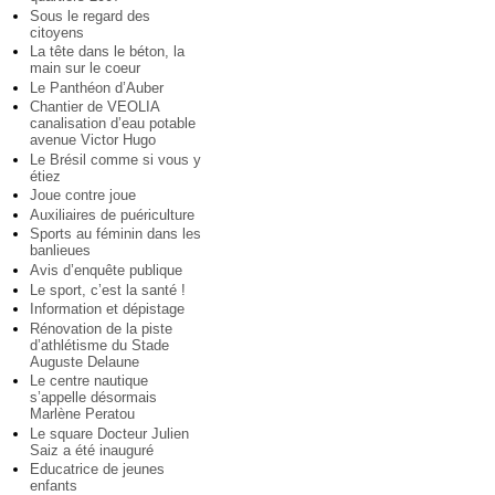
Sous le regard des
citoyens
La tête dans le béton, la
main sur le coeur
Le Panthéon d’Auber
Chantier de VEOLIA
canalisation d’eau potable
avenue Victor Hugo
Le Brésil comme si vous y
étiez
Joue contre joue
Auxiliaires de puériculture
Sports au féminin dans les
banlieues
Avis d’enquête publique
Le sport, c’est la santé !
Information et dépistage
Rénovation de la piste
d’athlétisme du Stade
Auguste Delaune
Le centre nautique
s’appelle désormais
Marlène Peratou
Le square Docteur Julien
Saiz a été inauguré
Educatrice de jeunes
enfants