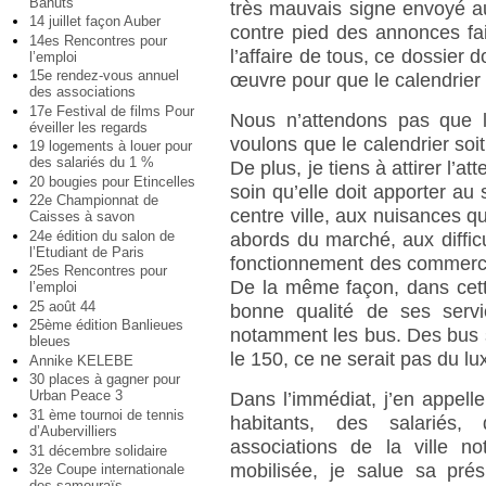
Bahuts
très mauvais signe envoyé a
14 juillet façon Auber
contre pied des annonces fait
14es Rencontres pour
l’affaire de tous, ce dossier d
l’emploi
15e rendez-vous annuel
œuvre pour que le calendrier i
des associations
17e Festival de films Pour
Nous n’attendons pas que l
éveiller les regards
voulons que le calendrier soit
19 logements à louer pour
des salariés du 1 %
De plus, je tiens à attirer l’a
20 bougies pour Etincelles
soin qu’elle doit apporter au 
22e Championnat de
centre ville, aux nuisances 
Caisses à savon
24e édition du salon de
abords du marché, aux difficu
l’Etudiant de Paris
fonctionnement des commerce
25es Rencontres pour
De la même façon, dans cette 
l’emploi
25 août 44
bonne qualité de ses servi
25ème édition Banlieues
notamment les bus. Des bus s
bleues
le 150, ce ne serait pas du lu
Annike KELEBE
30 places à gagner pour
Urban Peace 3
Dans l’immédiat, j’en appelle
31 ème tournoi de tennis
habitants, des salariés, 
d’Aubervilliers
associations de la ville n
31 décembre solidaire
mobilisée, je salue sa prés
32e Coupe internationale
des samouraïs