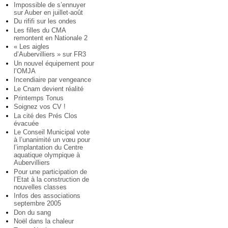
Impossible de s’ennuyer
sur Auber en juillet-août
Du rififi sur les ondes
Les filles du CMA
remontent en Nationale 2
« Les aigles
d’Aubervilliers » sur FR3
Un nouvel équipement pour
l’OMJA
Incendiaire par vengeance
Le Cnam devient réalité
Printemps Tonus
Soignez vos CV !
La cité des Prés Clos
évacuée
Le Conseil Municipal vote
à l’unanimité un vœu pour
l’implantation du Centre
aquatique olympique à
Aubervilliers
Pour une participation de
l’Etat à la construction de
nouvelles classes
Infos des associations
septembre 2005
Don du sang
Noël dans la chaleur