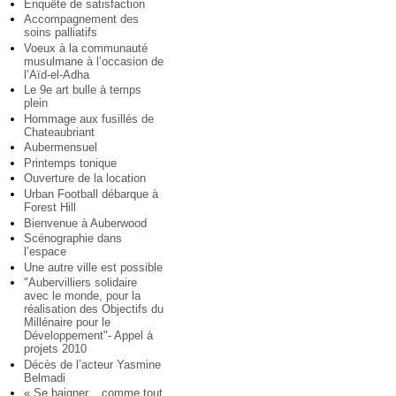
Enquête de satisfaction
Accompagnement des
soins palliatifs
Voeux à la communauté
musulmane à l’occasion de
l’Aïd-el-Adha
Le 9e art bulle à temps
plein
Hommage aux fusillés de
Chateaubriant
Aubermensuel
Printemps tonique
Ouverture de la location
Urban Football débarque à
Forest Hill
Bienvenue à Auberwood
Scénographie dans
l’espace
Une autre ville est possible
"Aubervilliers solidaire
avec le monde, pour la
réalisation des Objectifs du
Millénaire pour le
Développement"- Appel à
projets 2010
Décès de l’acteur Yasmine
Belmadi
« Se baigner... comme tout