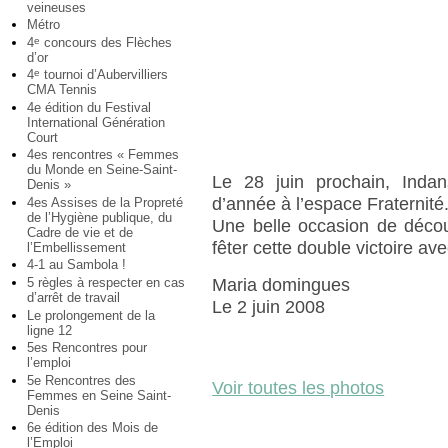
veineuses
Métro
4
concours des Flèches
e
d’or
4
tournoi d’Aubervilliers
e
CMA Tennis
4e édition du Festival
International Génération
Court
4es rencontres « Femmes
du Monde en Seine-Saint-
Le 28 juin prochain, Indan
Denis »
d’année à l’espace Fraternité
4es Assises de la Propreté
de l’Hygiène publique, du
Une belle occasion de découv
Cadre de vie et de
fêter cette double victoire a
l’Embellissement
4-1 au Sambola !
5 règles à respecter en cas
Maria domingues
d’arrêt de travail
Le 2 juin 2008
Le prolongement de la
ligne 12
5es Rencontres pour
l’emploi
5e Rencontres des
Voir toutes les photos
Femmes en Seine Saint-
Denis
6e édition des Mois de
l’Emploi