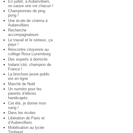
En juillet, à Aubervilliers,
on sauve une vie chacun !
Championnes de ping
pong !
Une école de cinéma à
Aubervilliers
Recherche
accompagnateurs
Le travail et le sérieux, ça
paye !
Rencontre citoyenne au
collège Rosa Luxemburg
Des experts à domicile
Indans’cité, champion de
France !
La brochure jeune public
est en ligne
Marché de Noël
Un numéro pour les
parents d’élèves
handicapés.
Cet été, je donne mon
sang !
Dans les écoles
Libération de Paris et
d’Aubervilliers
Mobilisation au lycée
Timbaud