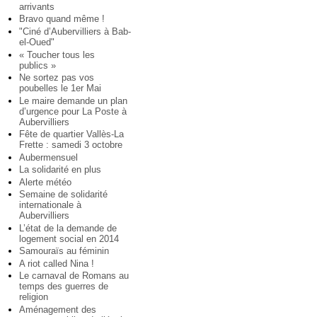
arrivants
Bravo quand même !
"Ciné d’Aubervilliers à Bab-
el-Oued"
« Toucher tous les
publics »
Ne sortez pas vos
poubelles le 1er Mai
Le maire demande un plan
d’urgence pour La Poste à
Aubervilliers
Fête de quartier Vallès-La
Frette : samedi 3 octobre
Aubermensuel
La solidarité en plus
Alerte météo
Semaine de solidarité
internationale à
Aubervilliers
L’état de la demande de
logement social en 2014
Samouraïs au féminin
A riot called Nina !
Le carnaval de Romans au
temps des guerres de
religion
Aménagement des