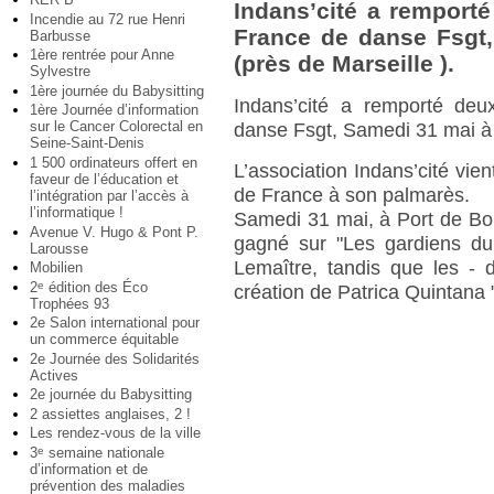
Indans’cité a remport
Incendie au 72 rue Henri
France de danse Fsgt
Barbusse
1ère rentrée pour Anne
(près de Marseille ).
Sylvestre
1ère journée du Babysitting
Indans’cité a remporté de
1ère Journée d’information
sur le Cancer Colorectal en
danse Fsgt, Samedi 31 mai à 
Seine-Saint-Denis
1 500 ordinateurs offert en
L’association Indans’cité vie
faveur de l’éducation et
de France à son palmarès.
l’intégration par l’accès à
l’informatique !
Samedi 31 mai, à Port de Bou
Avenue V. Hugo & Pont P.
gagné sur "Les gardiens du
Larousse
Lemaître, tandis que les - 
Mobilien
2
édition des Éco
e
création de Patrica Quintana
Trophées 93
2e Salon international pour
un commerce équitable
2e Journée des Solidarités
Actives
2e journée du Babysitting
2 assiettes anglaises, 2 !
Les rendez-vous de la ville
3
semaine nationale
e
d’information et de
prévention des maladies