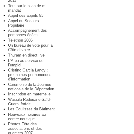
2011
Tout sur le bilan de mi-
mandat
Appel des appels 93
Appel du Secours
Populaire
Accompagnement des
personnes âgées
Téléthon 2006
Un bureau de vote pour la
Côte d’Ivoire
Thuram en direct live
L’Afpa au service de
l’emploi
Cristino Garcia Landy :
prochaines permanences
d’information
Cérémonie de la Journée
nationale de la Déportation
Inscription en maternelle
Wassila Redouane-Saïd-
Guerni forfait
Les Coulisses du Bâtiment
Nouveaux horaires au
centre nautique
Photos Fête des
associations et des
quartiers 2007