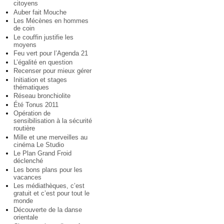
citoyens
Auber fait Mouche
Les Mécènes en hommes
de coin
Le couffin justifie les
moyens
Feu vert pour l’Agenda 21
L’égalité en question
Recenser pour mieux gérer
Initiation et stages
thématiques
Réseau bronchiolite
Été Tonus 2011
Opération de
sensibilisation à la sécurité
routière
Mille et une merveilles au
cinéma Le Studio
Le Plan Grand Froid
déclenché
Les bons plans pour les
vacances
Les médiathèques, c’est
gratuit et c’est pour tout le
monde
Découverte de la danse
orientale