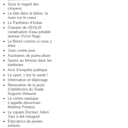
Sous le regard des
citoyens
La tête dans le béton, la
main sur le coeur
Le Panthéon d’Auber
Chantier de VEOLIA
canalisation d’eau potable
avenue Victor Hugo
Le Brésil comme si vous y
étiez
Joue contre joue
Auxiliaires de puériculture
Sports au féminin dans les
banlieues
Avis d’enquête publique
Le sport, c’est la santé !
Information et dépistage
Rénovation de la piste
d’athlétisme du Stade
Auguste Delaune
Le centre nautique
s’appelle désormais
Marlène Peratou
Le square Docteur Julien
Saiz a été inauguré
Educatrice de jeunes
enfants