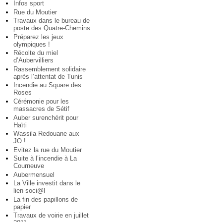
Infos sport
Rue du Moutier
Travaux dans le bureau de
poste des Quatre-Chemins
Préparez les jeux
olympiques !
Récolte du miel
d’Aubervilliers
Rassemblement solidaire
après l’attentat de Tunis
Incendie au Square des
Roses
Cérémonie pour les
massacres de Sétif
Auber surenchérit pour
Haïti
Wassila Redouane aux
JO !
Evitez la rue du Moutier
Suite à l’incendie à La
Courneuve
Aubermensuel
La Ville investit dans le
lien soci@l
La fin des papillons de
papier
Travaux de voirie en juillet