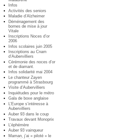
Infos
Activités des seniors
Maladie d’Alzheimer
Déménagement des
bornes de mise à jour
Vitale
Inscriptions Noces d’or
2006
Infos scolaires juin 2005
Inscriptions au Cnam
d’Aubervilliers
Cérémonie des noces d’or
et de diamant.
Infos solidarité mai 2004
Le chanteur Zayen
programmé à Strasbourg
Visite d’Aubervilliers
Inquiétudes pour le métro
Gala de boxe anglaise
L’Europe s’intéresse à
Aubervilliers
Auber 93 dans le coup
Travaux devant Monoprix
L’éphémère
Auber 93 vainqueur
Maman, j’ai « piloté » le