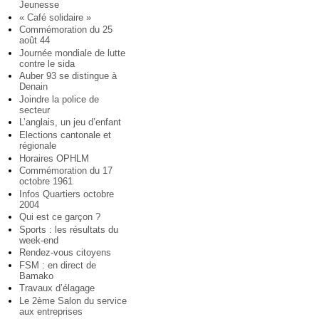
Jeunesse
« Café solidaire »
Commémoration du 25
août 44
Journée mondiale de lutte
contre le sida
Auber 93 se distingue à
Denain
Joindre la police de
secteur
L’anglais, un jeu d’enfant
Elections cantonale et
régionale
Horaires OPHLM
Commémoration du 17
octobre 1961
Infos Quartiers octobre
2004
Qui est ce garçon ?
Sports : les résultats du
week-end
Rendez-vous citoyens
FSM : en direct de
Bamako
Travaux d’élagage
Le 2ème Salon du service
aux entreprises