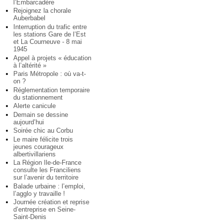
l’Embarcadère
Rejoignez la chorale
Auberbabel
Interruption du trafic entre
les stations Gare de l’Est
et La Courneuve - 8 mai
1945
Appel à projets « éducation
à l’altérité »
Paris Métropole : où va-t-
on ?
Réglementation temporaire
du stationnement
Alerte canicule
Demain se dessine
aujourd’hui
Soirée chic au Corbu
Le maire félicite trois
jeunes courageux
albertivillariens
La Région Ile-de-France
consulte les Franciliens
sur l’avenir du territoire
Balade urbaine : l’emploi,
l’agglo y travaille !
Journée création et reprise
d’entreprise en Seine-
Saint-Denis