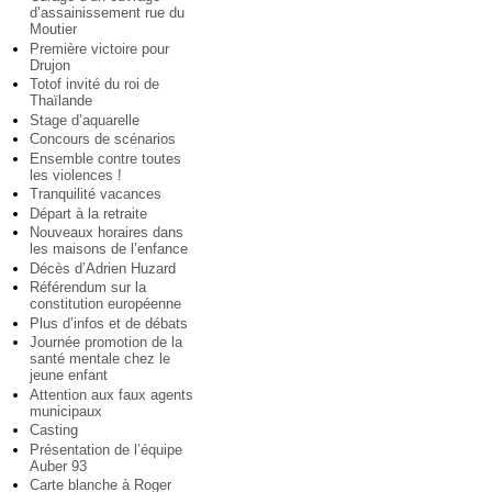
d’assainissement rue du
Moutier
Première victoire pour
Drujon
Totof invité du roi de
Thaïlande
Stage d’aquarelle
Concours de scénarios
Ensemble contre toutes
les violences !
Tranquilité vacances
Départ à la retraite
Nouveaux horaires dans
les maisons de l’enfance
Décès d’Adrien Huzard
Référendum sur la
constitution européenne
Plus d’infos et de débats
Journée promotion de la
santé mentale chez le
jeune enfant
Attention aux faux agents
municipaux
Casting
Présentation de l’équipe
Auber 93
Carte blanche à Roger