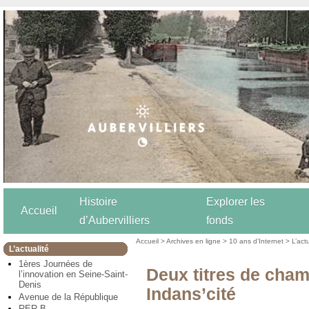
Histoire
Explorer les
Accueil
d’Aubervilliers
fonds
Accueil
>
Archives en ligne
>
10 ans d’Internet
>
L’act
L’actualité
1ères Journées de
Deux titres de cha
l’innovation en Seine-Saint-
Denis
Indans’cité
Avenue de la République
RER B