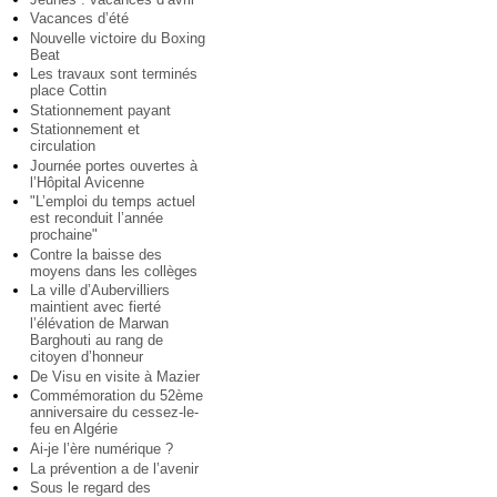
Vacances d’été
Nouvelle victoire du Boxing
Beat
Les travaux sont terminés
place Cottin
Stationnement payant
Stationnement et
circulation
Journée portes ouvertes à
l’Hôpital Avicenne
"L’emploi du temps actuel
est reconduit l’année
prochaine"
Contre la baisse des
moyens dans les collèges
La ville d’Aubervilliers
maintient avec fierté
l’élévation de Marwan
Barghouti au rang de
citoyen d’honneur
De Visu en visite à Mazier
Commémoration du 52ème
anniversaire du cessez-le-
feu en Algérie
Ai-je l’ère numérique ?
La prévention a de l’avenir
Sous le regard des