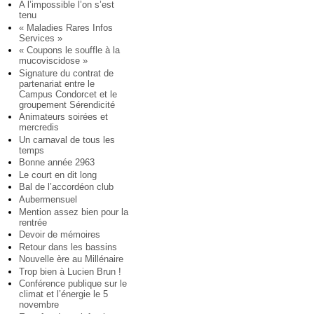
A l’impossible l’on s’est
tenu
« Maladies Rares Infos
Services »
« Coupons le souffle à la
mucoviscidose »
Signature du contrat de
partenariat entre le
Campus Condorcet et le
groupement Sérendicité
Animateurs soirées et
mercredis
Un carnaval de tous les
temps
Bonne année 2963
Le court en dit long
Bal de l’accordéon club
Aubermensuel
Mention assez bien pour la
rentrée
Devoir de mémoires
Retour dans les bassins
Nouvelle ère au Millénaire
Trop bien à Lucien Brun !
Conférence publique sur le
climat et l’énergie le 5
novembre