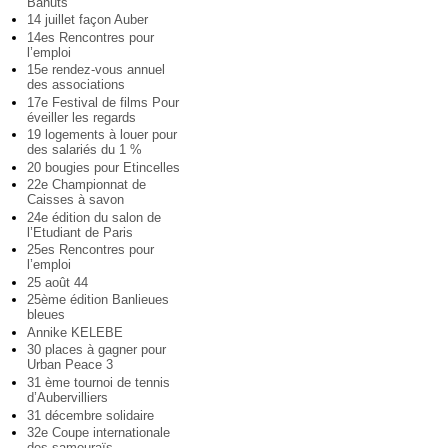
Bahuts
14 juillet façon Auber
14es Rencontres pour
l’emploi
15e rendez-vous annuel
des associations
17e Festival de films Pour
éveiller les regards
19 logements à louer pour
des salariés du 1 %
20 bougies pour Etincelles
22e Championnat de
Caisses à savon
24e édition du salon de
l’Etudiant de Paris
25es Rencontres pour
l’emploi
25 août 44
25ème édition Banlieues
bleues
Annike KELEBE
30 places à gagner pour
Urban Peace 3
31 ème tournoi de tennis
d’Aubervilliers
31 décembre solidaire
32e Coupe internationale
des samouraïs