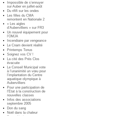
Impossible de s’ennuyer
sur Auber en juillet-août
Du rififi sur les ondes
Les filles du CMA
remontent en Nationale 2
« Les aigles
d’Aubervilliers » sur FR3
Un nouvel équipement pour
l’OMJA
Incendiaire par vengeance
Le Cnam devient réalité
Printemps Tonus
Soignez vos CV !
La cité des Prés Clos
évacuée
Le Conseil Municipal vote
à l’unanimité un vœu pour
l’implantation du Centre
aquatique olympique à
Aubervilliers
Pour une participation de
l’Etat à la construction de
nouvelles classes
Infos des associations
septembre 2005
Don du sang
Noël dans la chaleur