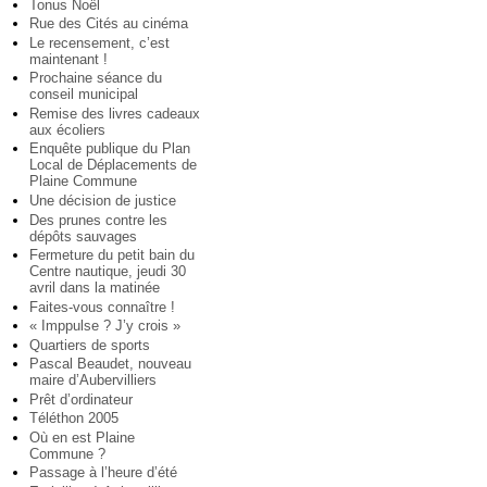
Tonus Noël
Rue des Cités au cinéma
Le recensement, c’est
maintenant !
Prochaine séance du
conseil municipal
Remise des livres cadeaux
aux écoliers
Enquête publique du Plan
Local de Déplacements de
Plaine Commune
Une décision de justice
Des prunes contre les
dépôts sauvages
Fermeture du petit bain du
Centre nautique, jeudi 30
avril dans la matinée
Faites-vous connaître !
« Imppulse ? J’y crois »
Quartiers de sports
Pascal Beaudet, nouveau
maire d’Aubervilliers
Prêt d’ordinateur
Téléthon 2005
Où en est Plaine
Commune ?
Passage à l’heure d’été