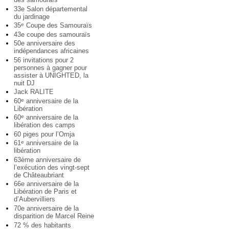
33e Salon départemental
du jardinage
35
Coupe des Samouraïs
e
43e coupe des samouraïs
50e anniversaire des
indépendances africaines
56 invitations pour 2
personnes à gagner pour
assister à UNIGHTED, la
nuit DJ
Jack RALITE
60
anniversaire de la
e
Libération
60
anniversaire de la
e
libération des camps
60 piges pour l’Omja
61
anniversaire de la
e
libération
63ème anniversaire de
l’exécution des vingt-sept
de Châteaubriant
66e anniversaire de la
Libération de Paris et
d’Aubervilliers
70e anniversaire de la
disparition de Marcel Reine
72 % des habitants