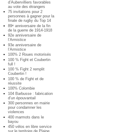
d’Aubervilliers favorables
au vote des étrangers
75 invitations pour 2
personnes à gagner pour la
finale de rugby du Top 14
89
anniversaire de la fin
e
de la guerre de 1914-1918
92e anniversaire de
l’Armistice
93e anniversaire de
l’Armistice
100% 2 Roues motorisés
100 % Fight et Coubertin
full !
100 % Fight 2 remplit
Coubertin !
100 % de Fight et de
réussite
100% Colombie
104 Barbusse : fabrication
d’un épouvantail
300 personnes en mairie
pour condamner les
violences
400 marmots dans le
bayou
450 vélos en libre service
sur le territoire de Plaine