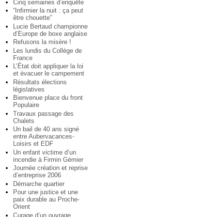
Cinq semaines d’enquête
“Infirmier la nuit : ça peut
être chouette”
Lucie Bertaud championne
d’Europe de boxe anglaise
Refusons la misère !
Les lundis du Collège de
France
L’État doit appliquer la loi
et évacuer le campement
Résultats élections
législatives
Bienvenue place du front
Populaire
Travaux passage des
Chalets
Un bail de 40 ans signé
entre Aubervacances-
Loisirs et EDF
Un enfant victime d’un
incendie à Firmin Gémier
Journée création et reprise
d’entreprise 2006
Démarche quartier
Pour une justice et une
paix durable au Proche-
Orient
Curage d’un ouvrage