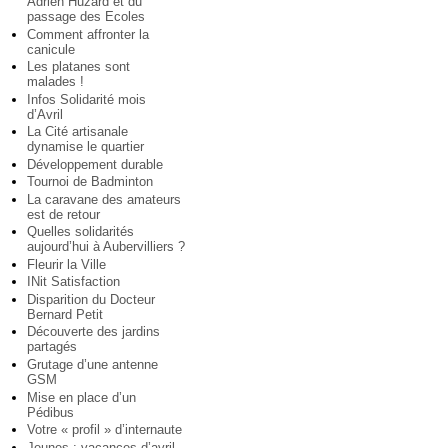
Adrien Huzard et du
passage des Ecoles
Comment affronter la
canicule
Les platanes sont
malades !
Infos Solidarité mois
d’Avril
La Cité artisanale
dynamise le quartier
Développement durable
Tournoi de Badminton
La caravane des amateurs
est de retour
Quelles solidarités
aujourd’hui à Aubervilliers ?
Fleurir la Ville
INit Satisfaction
Disparition du Docteur
Bernard Petit
Découverte des jardins
partagés
Grutage d’une antenne
GSM
Mise en place d’un
Pédibus
Votre « profil » d’internaute
Jeunes : vacances d’avril