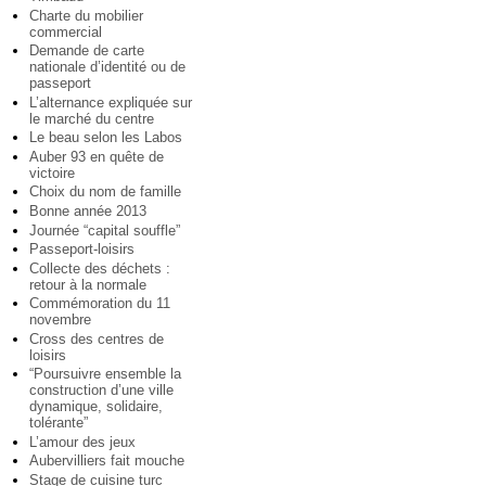
Charte du mobilier
commercial
Demande de carte
nationale d’identité ou de
passeport
L’alternance expliquée sur
le marché du centre
Le beau selon les Labos
Auber 93 en quête de
victoire
Choix du nom de famille
Bonne année 2013
Journée “capital souffle”
Passeport-loisirs
Collecte des déchets :
retour à la normale
Commémoration du 11
novembre
Cross des centres de
loisirs
“Poursuivre ensemble la
construction d’une ville
dynamique, solidaire,
tolérante”
L’amour des jeux
Aubervilliers fait mouche
Stage de cuisine turc