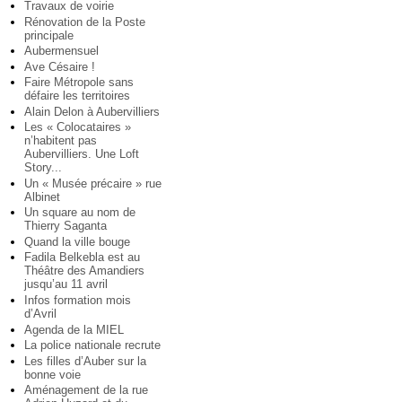
Travaux de voirie
Rénovation de la Poste
principale
Aubermensuel
Ave Césaire !
Faire Métropole sans
défaire les territoires
Alain Delon à Aubervilliers
Les « Colocataires »
n’habitent pas
Aubervilliers. Une Loft
Story...
Un « Musée précaire » rue
Albinet
Un square au nom de
Thierry Saganta
Quand la ville bouge
Fadila Belkebla est au
Théâtre des Amandiers
jusqu’au 11 avril
Infos formation mois
d’Avril
Agenda de la MIEL
La police nationale recrute
Les filles d’Auber sur la
bonne voie
Aménagement de la rue