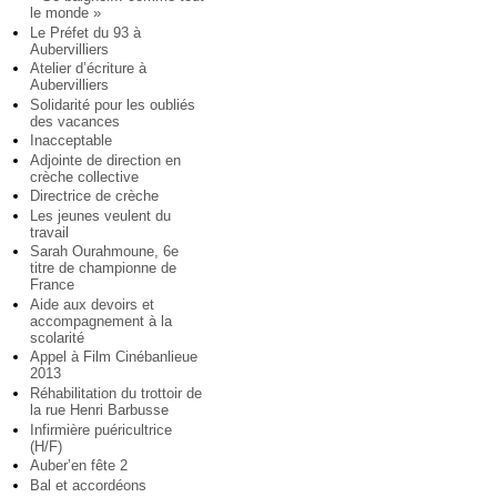
le monde »
Le Préfet du 93 à
Aubervilliers
Atelier d’écriture à
Aubervilliers
Solidarité pour les oubliés
des vacances
Inacceptable
Adjointe de direction en
crèche collective
Directrice de crèche
Les jeunes veulent du
travail
Sarah Ourahmoune, 6e
titre de championne de
France
Aide aux devoirs et
accompagnement à la
scolarité
Appel à Film Cinébanlieue
2013
Réhabilitation du trottoir de
la rue Henri Barbusse
Infirmière puéricultrice
(H/F)
Auber’en fête 2
Bal et accordéons