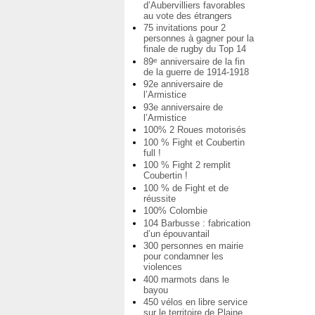
d’Aubervilliers favorables
au vote des étrangers
75 invitations pour 2
personnes à gagner pour la
finale de rugby du Top 14
89
anniversaire de la fin
e
de la guerre de 1914-1918
92e anniversaire de
l’Armistice
93e anniversaire de
l’Armistice
100% 2 Roues motorisés
100 % Fight et Coubertin
full !
100 % Fight 2 remplit
Coubertin !
100 % de Fight et de
réussite
100% Colombie
104 Barbusse : fabrication
d’un épouvantail
300 personnes en mairie
pour condamner les
violences
400 marmots dans le
bayou
450 vélos en libre service
sur le territoire de Plaine