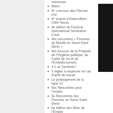
veineuses
Métro
4
concours des Flèches
e
d’or
4
tournoi d’Aubervilliers
e
CMA Tennis
4e édition du Festival
International Génération
Court
4es rencontres « Femmes
du Monde en Seine-Saint-
Denis »
4es Assises de la Propreté
de l’Hygiène publique, du
Cadre de vie et de
l’Embellissement
4-1 au Sambola !
5 règles à respecter en cas
d’arrêt de travail
Le prolongement de la
ligne 12
5es Rencontres pour
l’emploi
5e Rencontres des
Femmes en Seine Saint-
Denis
6e édition des Mois de
l’Emploi