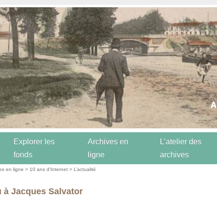
Explorer les
Archives en
L’atelier des
fonds
ligne
archives
es en ligne
>
10 ans d’Internet
>
L’actualité
u à Jacques Salvator