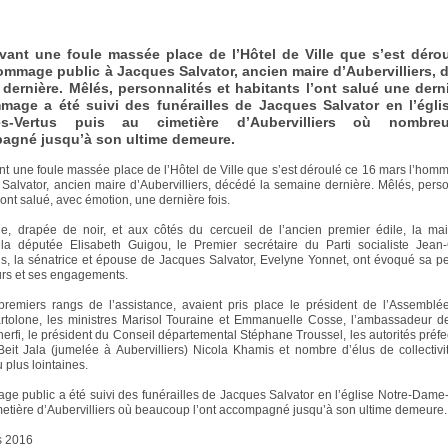
vant une foule massée place de l’Hôtel de Ville que s’est déro
ommage public à Jacques Salvator, ancien maire d’Aubervilliers, 
dernière. Mêlés, personnalités et habitants l’ont salué une derni
age a été suivi des funérailles de Jacques Salvator en l’égli
es-Vertus puis au cimetière d’Aubervilliers où nombreu
agné jusqu’à son ultime demeure.
nt une foule massée place de l’Hôtel de Ville que s’est déroulé ce 16 mars l’hom
Salvator, ancien maire d’Aubervilliers, décédé la semaine dernière. Mêlés, perso
’ont salué, avec émotion, une dernière fois.
ne, drapée de noir, et aux côtés du cercueil de l’ancien premier édile, la m
 la députée Elisabeth Guigou, le Premier secrétaire du Parti socialiste Jean-
, la sénatrice et épouse de Jacques Salvator, Evelyne Yonnet, ont évoqué sa pe
rs et ses engagements.
remiers rangs de l’assistance, avaient pris place le président de l’Assemblé
rtolone, les ministres Marisol Touraine et Emmanuelle Cosse, l’ambassadeur de
erfi, le président du Conseil départemental Stéphane Troussel, les autorités préfec
eit Jala (jumelée à Aubervilliers) Nicola Khamis et nombre d’élus de collectivi
 plus lointaines.
e public a été suivi des funérailles de Jacques Salvator en l’église Notre-Dame
metière d’Aubervilliers où beaucoup l’ont accompagné jusqu’à son ultime demeure.
s 2016