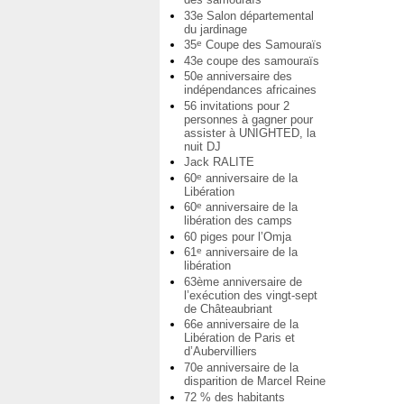
33e Salon départemental
du jardinage
35
Coupe des Samouraïs
e
43e coupe des samouraïs
50e anniversaire des
indépendances africaines
56 invitations pour 2
personnes à gagner pour
assister à UNIGHTED, la
nuit DJ
Jack RALITE
60
anniversaire de la
e
Libération
60
anniversaire de la
e
libération des camps
60 piges pour l’Omja
61
anniversaire de la
e
libération
63ème anniversaire de
l’exécution des vingt-sept
de Châteaubriant
66e anniversaire de la
Libération de Paris et
d’Aubervilliers
70e anniversaire de la
disparition de Marcel Reine
72 % des habitants