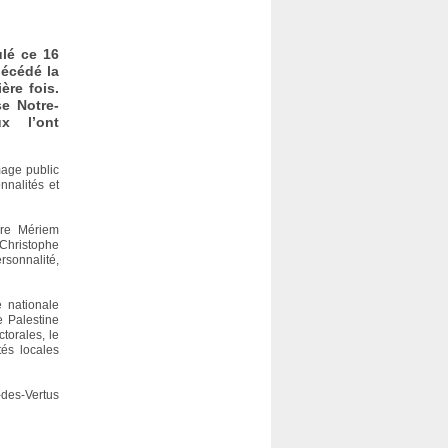
ulé ce 16
décédé la
ère fois.
se Notre-
x l’ont
mage public
nnalités et
aire Mériem
Christophe
rsonnalité,
e nationale
 Palestine
torales, le
tés locales
-des-Vertus