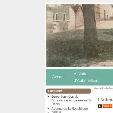
Histoire
Accueil
d’Aubervilliers
Accueil
>
Archiv
L’actualité
1ères Journées de
L’adie
l’innovation en Seine-Saint-
Denis
Avenue de la République
RER B