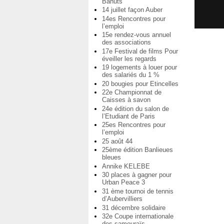
Bahuts
14 juillet façon Auber
14es Rencontres pour
l’emploi
15e rendez-vous annuel
des associations
17e Festival de films Pour
éveiller les regards
19 logements à louer pour
des salariés du 1 %
20 bougies pour Etincelles
22e Championnat de
Caisses à savon
24e édition du salon de
l’Etudiant de Paris
25es Rencontres pour
l’emploi
25 août 44
25ème édition Banlieues
bleues
Annike KELEBE
30 places à gagner pour
Urban Peace 3
31 ème tournoi de tennis
d’Aubervilliers
31 décembre solidaire
32e Coupe internationale
des samouraïs