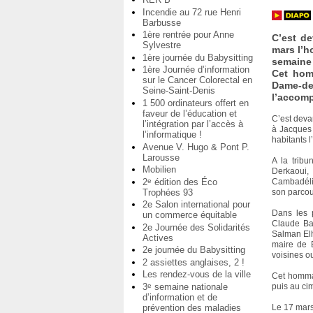
Incendie au 72 rue Henri
Barbusse
1ère rentrée pour Anne
C’est de
Sylvestre
mars l’h
1ère journée du Babysitting
semaine 
1ère Journée d’information
Cet homm
sur le Cancer Colorectal en
Dame-d
Seine-Saint-Denis
l’accomp
1 500 ordinateurs offert en
faveur de l’éducation et
C’est deva
l’intégration par l’accès à
à Jacques 
l’informatique !
habitants l
Avenue V. Hugo & Pont P.
Larousse
A la tribu
Mobilien
Derkaoui,
2
édition des Éco
e
Cambadélis
Trophées 93
son parcou
2e Salon international pour
Dans les p
un commerce équitable
Claude Ba
2e Journée des Solidarités
Salman Elh
Actives
maire de B
2e journée du Babysitting
voisines ou
2 assiettes anglaises, 2 !
Les rendez-vous de la ville
Cet hommag
3
semaine nationale
e
puis au ci
d’information et de
prévention des maladies
Le 17 mar