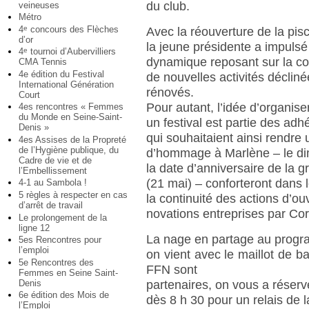
du club.
veineuses
Métro
4
concours des Flèches
e
Avec la réouverture de la pis
d’or
la jeune présidente a impulsé 
4
tournoi d’Aubervilliers
e
dynamique reposant sur la con
CMA Tennis
4e édition du Festival
de nouvelles activités déclin
International Génération
rénovés.
Court
Pour autant, l’idée d’organise
4es rencontres « Femmes
du Monde en Seine-Saint-
un festival est partie des adh
Denis »
qui souhaitaient ainsi rendre
4es Assises de la Propreté
de l’Hygiène publique, du
d’hommage à Marlène – le di
Cadre de vie et de
la date d’anniversaire de la
l’Embellissement
(21 mai) – conforteront dan
4-1 au Sambola !
5 règles à respecter en cas
la continuité des actions d’ou
d’arrêt de travail
novations entreprises par C
Le prolongement de la
ligne 12
La nage en partage au progr
5es Rencontres pour
l’emploi
on vient avec le maillot de ba
5e Rencontres des
FFN sont
Femmes en Seine Saint-
Denis
partenaires, on vous a réserv
6e édition des Mois de
dès 8 h 30 pour un relais de la
l’Emploi