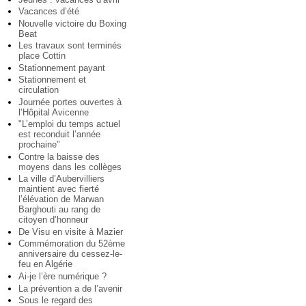
Vacances d’été
Nouvelle victoire du Boxing
Beat
Les travaux sont terminés
place Cottin
Stationnement payant
Stationnement et
circulation
Journée portes ouvertes à
l’Hôpital Avicenne
"L’emploi du temps actuel
est reconduit l’année
prochaine"
Contre la baisse des
moyens dans les collèges
La ville d’Aubervilliers
maintient avec fierté
l’élévation de Marwan
Barghouti au rang de
citoyen d’honneur
De Visu en visite à Mazier
Commémoration du 52ème
anniversaire du cessez-le-
feu en Algérie
Ai-je l’ère numérique ?
La prévention a de l’avenir
Sous le regard des