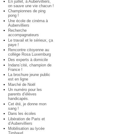
En juillet, à Aubervilliers,
on sauve une vie chacun !
Championnes de ping
pong !
Une école de cinéma à
Aubervilliers
Recherche
accompagnateurs
Le travail et le sérieux, ça
paye !
Rencontre citoyenne au
collège Rosa Luxemburg
Des experts à domicile
Indans’cité, champion de
France !
La brochure jeune public
est en ligne
Marché de Noël
Un numéro pour les
parents d’élèves
handicapés.
Cet été, je donne mon
sang !
Dans les écoles
Libération de Paris et
d’Aubervilliers
Mobilisation au lycée
Timbaud