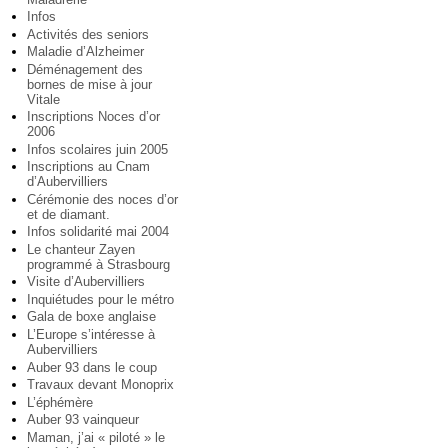
Infos
Activités des seniors
Maladie d’Alzheimer
Déménagement des
bornes de mise à jour
Vitale
Inscriptions Noces d’or
2006
Infos scolaires juin 2005
Inscriptions au Cnam
d’Aubervilliers
Cérémonie des noces d’or
et de diamant.
Infos solidarité mai 2004
Le chanteur Zayen
programmé à Strasbourg
Visite d’Aubervilliers
Inquiétudes pour le métro
Gala de boxe anglaise
L’Europe s’intéresse à
Aubervilliers
Auber 93 dans le coup
Travaux devant Monoprix
L’éphémère
Auber 93 vainqueur
Maman, j’ai « piloté » le