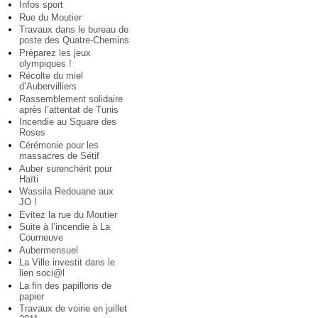
Infos sport
Rue du Moutier
Travaux dans le bureau de
poste des Quatre-Chemins
Préparez les jeux
olympiques !
Récolte du miel
d’Aubervilliers
Rassemblement solidaire
après l’attentat de Tunis
Incendie au Square des
Roses
Cérémonie pour les
massacres de Sétif
Auber surenchérit pour
Haïti
Wassila Redouane aux
JO !
Evitez la rue du Moutier
Suite à l’incendie à La
Courneuve
Aubermensuel
La Ville investit dans le
lien soci@l
La fin des papillons de
papier
Travaux de voirie en juillet