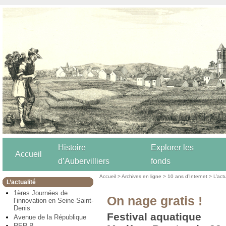
Histoire
Explorer les
Accueil
d’Aubervilliers
fonds
Accueil
>
Archives en ligne
>
10 ans d’Internet
>
L’act
L’actualité
1ères Journées de
On nage gratis !
l’innovation en Seine-Saint-
Denis
Festival aquatique
Avenue de la République
RER B