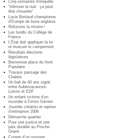
Cinq semaines d’enquête
“Infirmier la nuit : ça peut
être chouette”
Lucie Bertaud championne
d’Europe de boxe anglaise
Refusons la misère !
Les lundis du Collège de
France
L’État doit appliquer la loi
et évacuer le campement
Résultats élections
législatives
Bienvenue place du front
Populaire
Travaux passage des
Chalets
Un bail de 40 ans signé
entre Aubervacances-
Loisirs et EDF
Un enfant victime d’un
incendie à Firmin Gémier
Journée création et reprise
d’entreprise 2006
Démarche quartier
Pour une justice et une
paix durable au Proche-
Orient
Curage d’un ouvrage