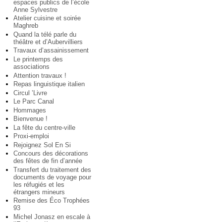
espaces publics de l’école
Anne Sylvestre
Atelier cuisine et soirée
Maghreb
Quand la télé parle du
théâtre et d’Aubervilliers
Travaux d’assainissement
Le printemps des
associations
Attention travaux !
Repas linguistique italien
Circul ’Livre
Le Parc Canal
Hommages
Bienvenue !
La fête du centre-ville
Proxi-emploi
Rejoignez Sol En Si
Concours des décorations
des fêtes de fin d’année
Transfert du traitement des
documents de voyage pour
les réfugiés et les
étrangers mineurs
Remise des Éco Trophées
93
Michel Jonasz en escale à