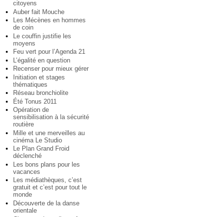
citoyens
Auber fait Mouche
Les Mécènes en hommes
de coin
Le couffin justifie les
moyens
Feu vert pour l’Agenda 21
L’égalité en question
Recenser pour mieux gérer
Initiation et stages
thématiques
Réseau bronchiolite
Été Tonus 2011
Opération de
sensibilisation à la sécurité
routière
Mille et une merveilles au
cinéma Le Studio
Le Plan Grand Froid
déclenché
Les bons plans pour les
vacances
Les médiathèques, c’est
gratuit et c’est pour tout le
monde
Découverte de la danse
orientale