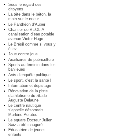
Sous le regard des
citoyens
La tête dans le béton, la
main sur le coeur
Le Panthéon d’Auber
Chantier de VEOLIA
canalisation d’eau potable
avenue Victor Hugo
Le Brésil comme si vous y
étiez
Joue contre joue
Auxiliaires de puériculture
Sports au féminin dans les
banlieues
Avis d’enquête publique
Le sport, c’est la santé !
Information et dépistage
Rénovation de la piste
d’athlétisme du Stade
Auguste Delaune
Le centre nautique
s’appelle désormais
Marlène Peratou
Le square Docteur Julien
Saiz a été inauguré
Educatrice de jeunes
enfants