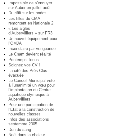
Impossible de s’ennuyer
sur Auber en juillet-août
Du rififi sur les ondes
Les filles du CMA
remontent en Nationale 2
« Les aigles
d’Aubervilliers » sur FR3
Un nouvel équipement pour
l’OMJA
Incendiaire par vengeance
Le Cnam devient réalité
Printemps Tonus
Soignez vos CV !
La cité des Prés Clos
évacuée
Le Conseil Municipal vote
à l’unanimité un vœu pour
l’implantation du Centre
aquatique olympique à
Aubervilliers
Pour une participation de
l’Etat à la construction de
nouvelles classes
Infos des associations
septembre 2005
Don du sang
Noël dans la chaleur