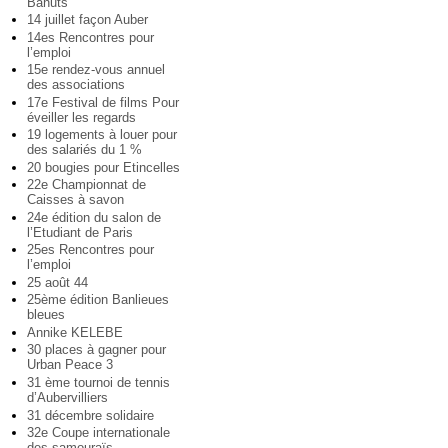
Bahuts
14 juillet façon Auber
14es Rencontres pour
l’emploi
15e rendez-vous annuel
des associations
17e Festival de films Pour
éveiller les regards
19 logements à louer pour
des salariés du 1 %
20 bougies pour Etincelles
22e Championnat de
Caisses à savon
24e édition du salon de
l’Etudiant de Paris
25es Rencontres pour
l’emploi
25 août 44
25ème édition Banlieues
bleues
Annike KELEBE
30 places à gagner pour
Urban Peace 3
31 ème tournoi de tennis
d’Aubervilliers
31 décembre solidaire
32e Coupe internationale
des samouraïs