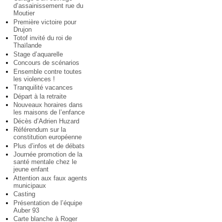
d’assainissement rue du
Moutier
Première victoire pour
Drujon
Totof invité du roi de
Thaïlande
Stage d’aquarelle
Concours de scénarios
Ensemble contre toutes
les violences !
Tranquilité vacances
Départ à la retraite
Nouveaux horaires dans
les maisons de l’enfance
Décès d’Adrien Huzard
Référendum sur la
constitution européenne
Plus d’infos et de débats
Journée promotion de la
santé mentale chez le
jeune enfant
Attention aux faux agents
municipaux
Casting
Présentation de l’équipe
Auber 93
Carte blanche à Roger