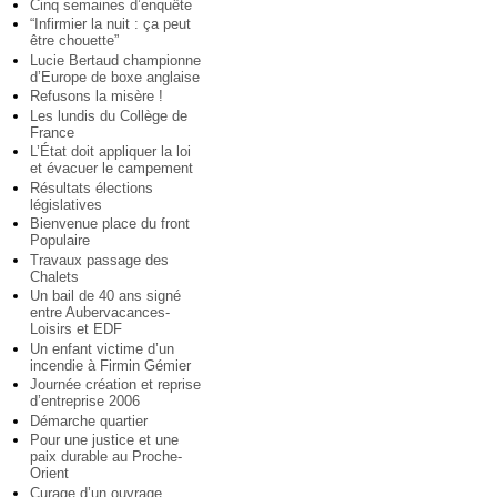
Cinq semaines d’enquête
“Infirmier la nuit : ça peut
être chouette”
Lucie Bertaud championne
d’Europe de boxe anglaise
Refusons la misère !
Les lundis du Collège de
France
L’État doit appliquer la loi
et évacuer le campement
Résultats élections
législatives
Bienvenue place du front
Populaire
Travaux passage des
Chalets
Un bail de 40 ans signé
entre Aubervacances-
Loisirs et EDF
Un enfant victime d’un
incendie à Firmin Gémier
Journée création et reprise
d’entreprise 2006
Démarche quartier
Pour une justice et une
paix durable au Proche-
Orient
Curage d’un ouvrage