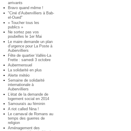
arrivants
Bravo quand même !
"Ciné d’Aubervilliers à Bab-
el-Oued"
« Toucher tous les
publics »
Ne sortez pas vos
poubelles le 1er Mai
Le maire demande un plan
d’urgence pour La Poste à
Aubervilliers
Fête de quartier Vallès-La
Frette : samedi 3 octobre
Aubermensuel
La solidarité en plus
Alerte météo
Semaine de solidarité
internationale à
Aubervilliers
L’état de la demande de
logement social en 2014
Samouraïs au féminin
A riot called Nina !
Le carnaval de Romans au
temps des guerres de
religion
Aménagement des