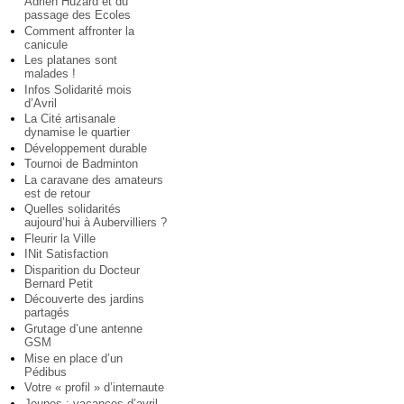
Adrien Huzard et du
passage des Ecoles
Comment affronter la
canicule
Les platanes sont
malades !
Infos Solidarité mois
d’Avril
La Cité artisanale
dynamise le quartier
Développement durable
Tournoi de Badminton
La caravane des amateurs
est de retour
Quelles solidarités
aujourd’hui à Aubervilliers ?
Fleurir la Ville
INit Satisfaction
Disparition du Docteur
Bernard Petit
Découverte des jardins
partagés
Grutage d’une antenne
GSM
Mise en place d’un
Pédibus
Votre « profil » d’internaute
Jeunes : vacances d’avril