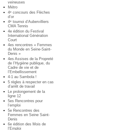
veineuses
Métro
4
concours des Flèches
e
d’or
4
tournoi d’Aubervilliers
e
CMA Tennis
4e édition du Festival
International Génération
Court
4es rencontres « Femmes
du Monde en Seine-Saint-
Denis »
4es Assises de la Propreté
de l’Hygiène publique, du
Cadre de vie et de
l’Embellissement
4-1 au Sambola !
5 règles à respecter en cas
d’arrêt de travail
Le prolongement de la
ligne 12
5es Rencontres pour
l’emploi
5e Rencontres des
Femmes en Seine Saint-
Denis
6e édition des Mois de
l’Emploi