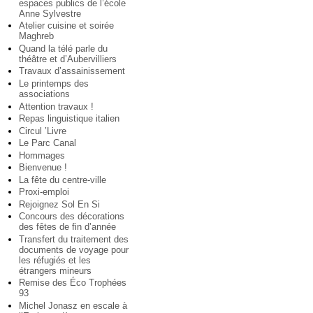
espaces publics de l’école
Anne Sylvestre
Atelier cuisine et soirée
Maghreb
Quand la télé parle du
théâtre et d’Aubervilliers
Travaux d’assainissement
Le printemps des
associations
Attention travaux !
Repas linguistique italien
Circul ’Livre
Le Parc Canal
Hommages
Bienvenue !
La fête du centre-ville
Proxi-emploi
Rejoignez Sol En Si
Concours des décorations
des fêtes de fin d’année
Transfert du traitement des
documents de voyage pour
les réfugiés et les
étrangers mineurs
Remise des Éco Trophées
93
Michel Jonasz en escale à