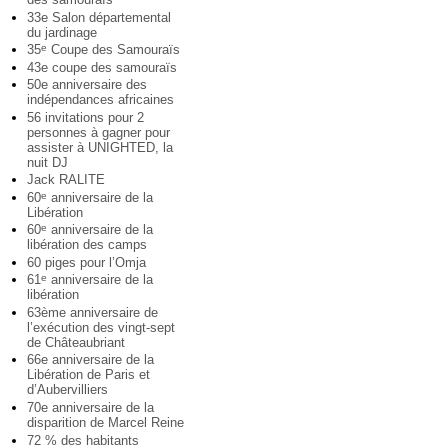
33e Salon départemental
du jardinage
35
Coupe des Samouraïs
e
43e coupe des samouraïs
50e anniversaire des
indépendances africaines
56 invitations pour 2
personnes à gagner pour
assister à UNIGHTED, la
nuit DJ
Jack RALITE
60
anniversaire de la
e
Libération
60
anniversaire de la
e
libération des camps
60 piges pour l’Omja
61
anniversaire de la
e
libération
63ème anniversaire de
l’exécution des vingt-sept
de Châteaubriant
66e anniversaire de la
Libération de Paris et
d’Aubervilliers
70e anniversaire de la
disparition de Marcel Reine
72 % des habitants