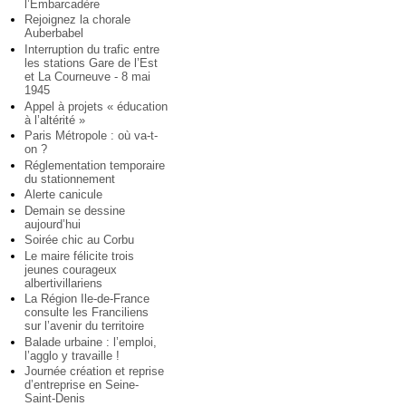
l’Embarcadère
Rejoignez la chorale
Auberbabel
Interruption du trafic entre
les stations Gare de l’Est
et La Courneuve - 8 mai
1945
Appel à projets « éducation
à l’altérité »
Paris Métropole : où va-t-
on ?
Réglementation temporaire
du stationnement
Alerte canicule
Demain se dessine
aujourd’hui
Soirée chic au Corbu
Le maire félicite trois
jeunes courageux
albertivillariens
La Région Ile-de-France
consulte les Franciliens
sur l’avenir du territoire
Balade urbaine : l’emploi,
l’agglo y travaille !
Journée création et reprise
d’entreprise en Seine-
Saint-Denis