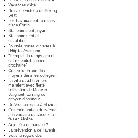
Vacances d’été
Nouvelle victoire du Boxing
Beat
Les travaux sont terminés
place Cottin
Stationnement payant
Stationnement et
circulation
Journée portes ouvertes à
l’Hôpital Avicenne
"L’emploi du temps actuel
est reconduit l’année
prochaine"
Contre la baisse des
moyens dans les collèges
La ville d’Aubervilliers
maintient avec fierté
l’élévation de Marwan
Barghouti au rang de
citoyen d’honneur
De Visu en visite à Mazier
Commémoration du 52ème
anniversaire du cessez-le-
feu en Algérie
Ai-je l’ère numérique ?
La prévention a de l’avenir
Sous le regard des