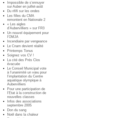
Impossible de s’ennuyer
sur Auber en juillet-août
Du rififi sur les ondes
Les filles du CMA
remontent en Nationale 2
« Les aigles
d’Aubervilliers » sur FR3
Un nouvel équipement pour
l’OMJA
Incendiaire par vengeance
Le Cnam devient réalité
Printemps Tonus
Soignez vos CV !
La cité des Prés Clos
évacuée
Le Conseil Municipal vote
à l’unanimité un vœu pour
l’implantation du Centre
aquatique olympique à
Aubervilliers
Pour une participation de
l’Etat à la construction de
nouvelles classes
Infos des associations
septembre 2005
Don du sang
Noël dans la chaleur