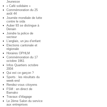
Jeunesse
« Café solidaire »
Commémoration du 25
août 44
Journée mondiale de lutte
contre le sida
Auber 93 se distingue à
Denain
Joindre la police de
secteur
L’anglais, un jeu d’enfant
Elections cantonale et
régionale
Horaires OPHLM
Commémoration du 17
octobre 1961
Infos Quartiers octobre
2004
Qui est ce garçon ?
Sports : les résultats du
week-end
Rendez-vous citoyens
FSM : en direct de
Bamako
Travaux d’élagage
Le 2ème Salon du service
aux entreprises