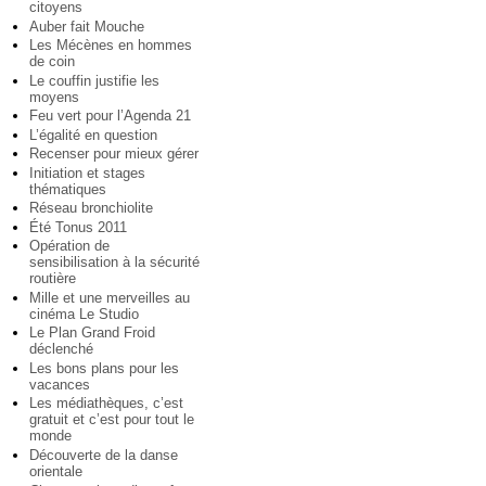
citoyens
Auber fait Mouche
Les Mécènes en hommes
de coin
Le couffin justifie les
moyens
Feu vert pour l’Agenda 21
L’égalité en question
Recenser pour mieux gérer
Initiation et stages
thématiques
Réseau bronchiolite
Été Tonus 2011
Opération de
sensibilisation à la sécurité
routière
Mille et une merveilles au
cinéma Le Studio
Le Plan Grand Froid
déclenché
Les bons plans pour les
vacances
Les médiathèques, c’est
gratuit et c’est pour tout le
monde
Découverte de la danse
orientale