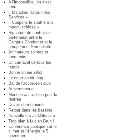
A l’impossible l’on s’est
tenu
« Maladies Rares Infos
Services »
« Coupons le souffle à la
mucoviscidose »
Signature du contrat de
partenariat entre le
Campus Condorcet et le
groupement Sérendicité
Animateurs soirées et
mercredis
Un carnaval de tous les
temps
Bonne année 2963
Le court en dit long
Bal de l’accordéon club
Aubermensuel
Mention assez bien pour la
rentrée
Devoir de mémoires
Retour dans les bassins
Nouvelle ère au Millénaire
Trop bien à Lucien Brun !
Conférence publique sur le
climat et l’énergie le 5
novembre