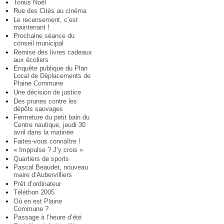
Tonus Noël
Rue des Cités au cinéma
Le recensement, c’est
maintenant !
Prochaine séance du
conseil municipal
Remise des livres cadeaux
aux écoliers
Enquête publique du Plan
Local de Déplacements de
Plaine Commune
Une décision de justice
Des prunes contre les
dépôts sauvages
Fermeture du petit bain du
Centre nautique, jeudi 30
avril dans la matinée
Faites-vous connaître !
« Imppulse ? J’y crois »
Quartiers de sports
Pascal Beaudet, nouveau
maire d’Aubervilliers
Prêt d’ordinateur
Téléthon 2005
Où en est Plaine
Commune ?
Passage à l’heure d’été