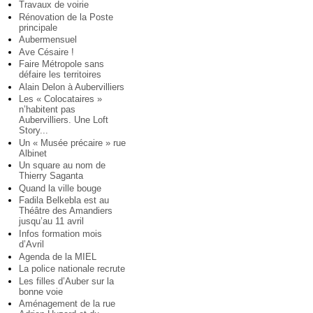
Travaux de voirie
Rénovation de la Poste
principale
Aubermensuel
Ave Césaire !
Faire Métropole sans
défaire les territoires
Alain Delon à Aubervilliers
Les « Colocataires »
n’habitent pas
Aubervilliers. Une Loft
Story...
Un « Musée précaire » rue
Albinet
Un square au nom de
Thierry Saganta
Quand la ville bouge
Fadila Belkebla est au
Théâtre des Amandiers
jusqu’au 11 avril
Infos formation mois
d’Avril
Agenda de la MIEL
La police nationale recrute
Les filles d’Auber sur la
bonne voie
Aménagement de la rue