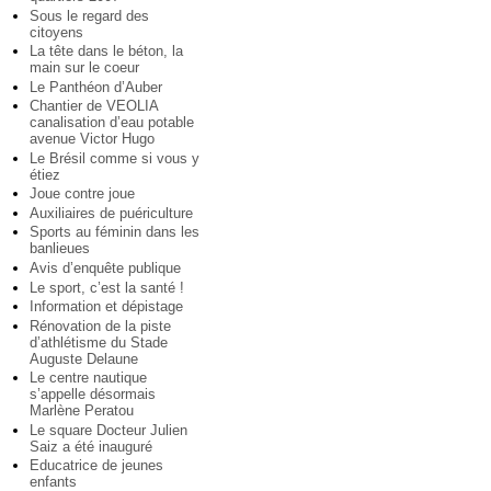
Sous le regard des
citoyens
La tête dans le béton, la
main sur le coeur
Le Panthéon d’Auber
Chantier de VEOLIA
canalisation d’eau potable
avenue Victor Hugo
Le Brésil comme si vous y
étiez
Joue contre joue
Auxiliaires de puériculture
Sports au féminin dans les
banlieues
Avis d’enquête publique
Le sport, c’est la santé !
Information et dépistage
Rénovation de la piste
d’athlétisme du Stade
Auguste Delaune
Le centre nautique
s’appelle désormais
Marlène Peratou
Le square Docteur Julien
Saiz a été inauguré
Educatrice de jeunes
enfants