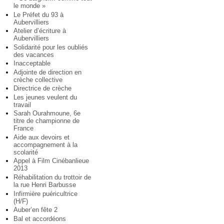
le monde »
Le Préfet du 93 à
Aubervilliers
Atelier d’écriture à
Aubervilliers
Solidarité pour les oubliés
des vacances
Inacceptable
Adjointe de direction en
crèche collective
Directrice de crèche
Les jeunes veulent du
travail
Sarah Ourahmoune, 6e
titre de championne de
France
Aide aux devoirs et
accompagnement à la
scolarité
Appel à Film Cinébanlieue
2013
Réhabilitation du trottoir de
la rue Henri Barbusse
Infirmière puéricultrice
(H/F)
Auber’en fête 2
Bal et accordéons