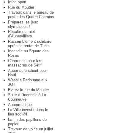
Infos sport
Rue du Moutier
Travaux dans le bureau de
poste des Quatre-Chemins
Préparez les jeux
olympiques !
Récolte du miel
d’Aubervilliers
Rassemblement solidaire
après l’attentat de Tunis
Incendie au Square des
Roses
Cérémonie pour les
massacres de Sétif
Auber surenchérit pour
Haïti
Wassila Redouane aux
JO !
Evitez la rue du Moutier
Suite à l’incendie à La
Courneuve
Aubermensuel
La Ville investit dans le
lien soci@l
La fin des papillons de
papier
Travaux de voirie en juillet