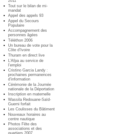
2011
Tout sur le bilan de mi-
mandat
Appel des appels 93
Appel du Secours
Populaire
Accompagnement des
personnes âgées
Téléthon 2006
Un bureau de vote pour la
Côte d’Ivoire
Thuram en direct live
L’Afpa au service de
l’emploi
Cristino Garcia Landy :
prochaines permanences
d’information
Cérémonie de la Journée
nationale de la Déportation
Inscription en maternelle
Wassila Redouane-Saïd-
Guerni forfait
Les Coulisses du Bâtiment
Nouveaux horaires au
centre nautique
Photos Fête des
associations et des
quartiers 2007