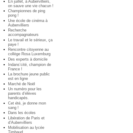
En juillet, à Aubervilliers,
on sauve une vie chacun !
Championnes de ping
pong !
Une école de cinéma à
Aubervilliers
Recherche
accompagnateurs
Le travail et le sérieux, ça
paye !
Rencontre citoyenne au
collège Rosa Luxemburg
Des experts à domicile
Indans’cité, champion de
France !
La brochure jeune public
est en ligne
Marché de Noël
Un numéro pour les
parents d’élèves
handicapés.
Cet été, je donne mon
sang !
Dans les écoles
Libération de Paris et
d’Aubervilliers
Mobilisation au lycée
Timbaud