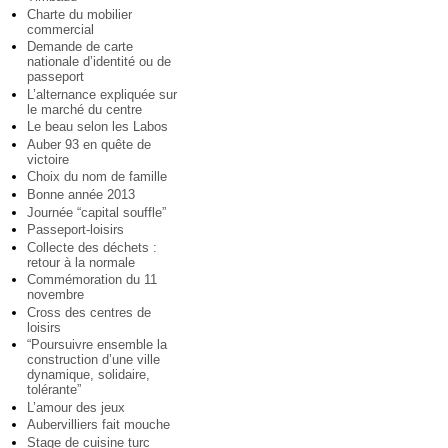
Charte du mobilier
commercial
Demande de carte
nationale d’identité ou de
passeport
L’alternance expliquée sur
le marché du centre
Le beau selon les Labos
Auber 93 en quête de
victoire
Choix du nom de famille
Bonne année 2013
Journée “capital souffle”
Passeport-loisirs
Collecte des déchets :
retour à la normale
Commémoration du 11
novembre
Cross des centres de
loisirs
“Poursuivre ensemble la
construction d’une ville
dynamique, solidaire,
tolérante”
L’amour des jeux
Aubervilliers fait mouche
Stage de cuisine turc