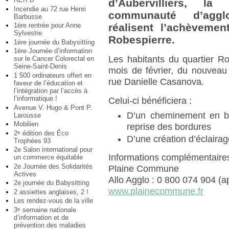
d’Aubervilliers, la
Incendie au 72 rue Henri
communauté d’aggl
Barbusse
1ère rentrée pour Anne
réalisent l’achèvemen
Sylvestre
Robespierre.
1ère journée du Babysitting
1ère Journée d’information
Les habitants du quartier Rob
sur le Cancer Colorectal en
Seine-Saint-Denis
mois de février, du nouveau
1 500 ordinateurs offert en
rue Danielle Casanova.
faveur de l’éducation et
l’intégration par l’accès à
l’informatique !
Celui-ci bénéficiera :
Avenue V. Hugo & Pont P.
D’un cheminement en bé
Larousse
Mobilien
reprise des bordures
2
édition des Éco
e
D’une création d’éclairag
Trophées 93
2e Salon international pour
Informations complémentaires
un commerce équitable
2e Journée des Solidarités
Plaine Commune
Actives
Allo Agglo : 0 800 074 904 (ap
2e journée du Babysitting
www.plainecommune.fr
2 assiettes anglaises, 2 !
Les rendez-vous de la ville
3
semaine nationale
e
d’information et de
prévention des maladies