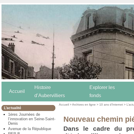
Histoire
Explorer les
Accueil
d’Aubervilliers
fonds
Accueil
>
Archives en ligne
>
10 ans d’Internet
>
L’act
L’actualité
1ères Journées de
Nouveau chemin pié
l’innovation en Seine-Saint-
Denis
Dans le cadre du pro
Avenue de la République
RER B