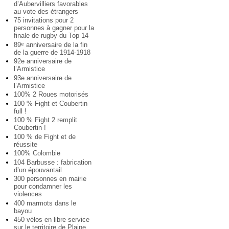
d’Aubervilliers favorables
au vote des étrangers
75 invitations pour 2
personnes à gagner pour la
finale de rugby du Top 14
89
anniversaire de la fin
e
de la guerre de 1914-1918
92e anniversaire de
l’Armistice
93e anniversaire de
l’Armistice
100% 2 Roues motorisés
100 % Fight et Coubertin
full !
100 % Fight 2 remplit
Coubertin !
100 % de Fight et de
réussite
100% Colombie
104 Barbusse : fabrication
d’un épouvantail
300 personnes en mairie
pour condamner les
violences
400 marmots dans le
bayou
450 vélos en libre service
sur le territoire de Plaine