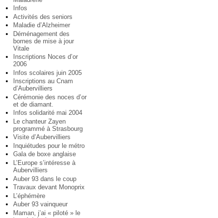
Infos
Activités des seniors
Maladie d’Alzheimer
Déménagement des
bornes de mise à jour
Vitale
Inscriptions Noces d’or
2006
Infos scolaires juin 2005
Inscriptions au Cnam
d’Aubervilliers
Cérémonie des noces d’or
et de diamant.
Infos solidarité mai 2004
Le chanteur Zayen
programmé à Strasbourg
Visite d’Aubervilliers
Inquiétudes pour le métro
Gala de boxe anglaise
L’Europe s’intéresse à
Aubervilliers
Auber 93 dans le coup
Travaux devant Monoprix
L’éphémère
Auber 93 vainqueur
Maman, j’ai « piloté » le