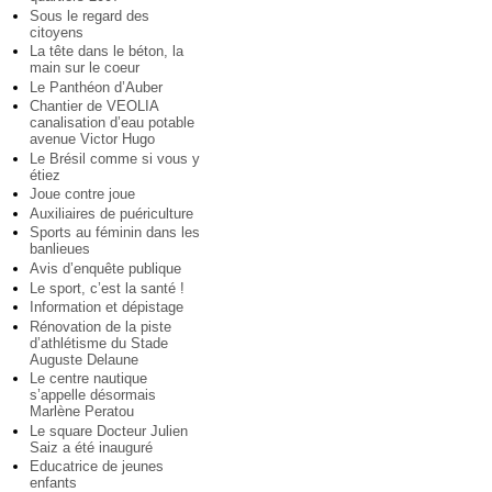
Sous le regard des
citoyens
La tête dans le béton, la
main sur le coeur
Le Panthéon d’Auber
Chantier de VEOLIA
canalisation d’eau potable
avenue Victor Hugo
Le Brésil comme si vous y
étiez
Joue contre joue
Auxiliaires de puériculture
Sports au féminin dans les
banlieues
Avis d’enquête publique
Le sport, c’est la santé !
Information et dépistage
Rénovation de la piste
d’athlétisme du Stade
Auguste Delaune
Le centre nautique
s’appelle désormais
Marlène Peratou
Le square Docteur Julien
Saiz a été inauguré
Educatrice de jeunes
enfants