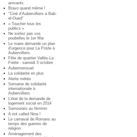
arrivants
Bravo quand même !
"Ciné d’Aubervilliers à Bab-
el-Oued"
« Toucher tous les
publics »
Ne sortez pas vos
poubelles le 1er Mai
Le maire demande un plan
d’urgence pour La Poste à
Aubervilliers
Fête de quartier Vallès-La
Frette : samedi 3 octobre
Aubermensuel
La solidarité en plus
Alerte météo
Semaine de solidarité
internationale à
Aubervilliers
L’état de la demande de
logement social en 2014
Samouraïs au féminin
A riot called Nina !
Le carnaval de Romans au
temps des guerres de
religion
Aménagement des