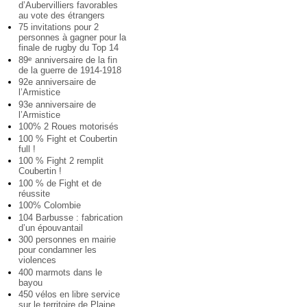
d’Aubervilliers favorables
au vote des étrangers
75 invitations pour 2
personnes à gagner pour la
finale de rugby du Top 14
89
anniversaire de la fin
e
de la guerre de 1914-1918
92e anniversaire de
l’Armistice
93e anniversaire de
l’Armistice
100% 2 Roues motorisés
100 % Fight et Coubertin
full !
100 % Fight 2 remplit
Coubertin !
100 % de Fight et de
réussite
100% Colombie
104 Barbusse : fabrication
d’un épouvantail
300 personnes en mairie
pour condamner les
violences
400 marmots dans le
bayou
450 vélos en libre service
sur le territoire de Plaine