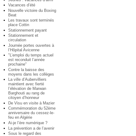
Vacances d’été
Nouvelle victoire du Boxing
Beat
Les travaux sont terminés
place Cottin
Stationnement payant
Stationnement et
circulation
Journée portes ouvertes à
l’Hôpital Avicenne
"L’emploi du temps actuel
est reconduit l’année
prochaine"
Contre la baisse des
moyens dans les collèges
La ville d’Aubervilliers
maintient avec fierté
l’élévation de Marwan
Barghouti au rang de
citoyen d’honneur
De Visu en visite à Mazier
Commémoration du 52ème
anniversaire du cessez-le-
feu en Algérie
Ai-je l’ère numérique ?
La prévention a de l’avenir
Sous le regard des