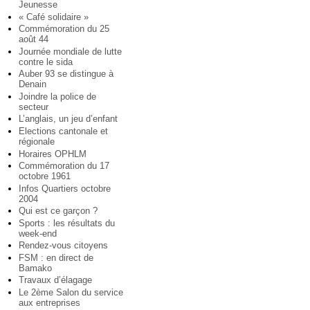
Jeunesse
« Café solidaire »
Commémoration du 25
août 44
Journée mondiale de lutte
contre le sida
Auber 93 se distingue à
Denain
Joindre la police de
secteur
L’anglais, un jeu d’enfant
Elections cantonale et
régionale
Horaires OPHLM
Commémoration du 17
octobre 1961
Infos Quartiers octobre
2004
Qui est ce garçon ?
Sports : les résultats du
week-end
Rendez-vous citoyens
FSM : en direct de
Bamako
Travaux d’élagage
Le 2ème Salon du service
aux entreprises