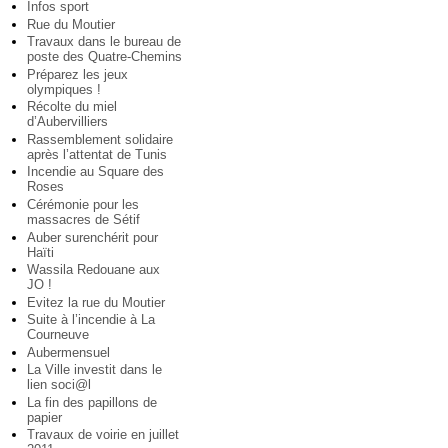
Infos sport
Rue du Moutier
Travaux dans le bureau de
poste des Quatre-Chemins
Préparez les jeux
olympiques !
Récolte du miel
d’Aubervilliers
Rassemblement solidaire
après l’attentat de Tunis
Incendie au Square des
Roses
Cérémonie pour les
massacres de Sétif
Auber surenchérit pour
Haïti
Wassila Redouane aux
JO !
Evitez la rue du Moutier
Suite à l’incendie à La
Courneuve
Aubermensuel
La Ville investit dans le
lien soci@l
La fin des papillons de
papier
Travaux de voirie en juillet