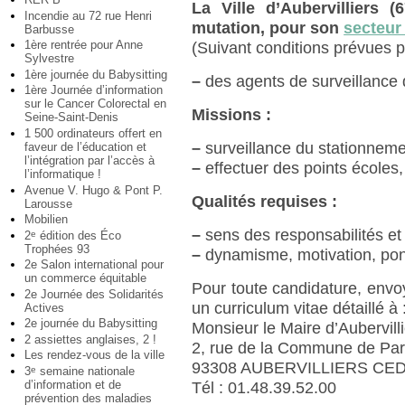
La Ville d’Aubervilliers 
Incendie au 72 rue Henri
mutation, pour son
secteur
Barbusse
1ère rentrée pour Anne
(Suivant conditions prévues pa
Sylvestre
1ère journée du Babysitting
–
des agents de surveillance d
1ère Journée d’information
sur le Cancer Colorectal en
Missions :
Seine-Saint-Denis
1 500 ordinateurs offert en
–
surveillance du stationneme
faveur de l’éducation et
l’intégration par l’accès à
–
effectuer des points écoles, 
l’informatique !
Avenue V. Hugo & Pont P.
Qualités requises :
Larousse
Mobilien
–
sens des responsabilités et 
2
édition des Éco
e
Trophées 93
–
dynamisme, motivation, ponc
2e Salon international pour
un commerce équitable
Pour toute candidature, envoy
2e Journée des Solidarités
un curriculum vitae détaillé à 
Actives
2e journée du Babysitting
Monsieur le Maire d’Aubervill
2 assiettes anglaises, 2 !
2, rue de la Commune de Par
Les rendez-vous de la ville
93308 AUBERVILLIERS CE
3
semaine nationale
e
d’information et de
Tél : 01.48.39.52.00
prévention des maladies