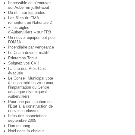
Impossible de s’ennuyer
sur Auber en juillet-août
Du rififi sur les ondes
Les filles du CMA
remontent en Nationale 2
« Les aigles
d’Aubervilliers » sur FR3
Un nouvel équipement pour
l’OMJA
Incendiaire par vengeance
Le Cnam devient réalité
Printemps Tonus
Soignez vos CV !
La cité des Prés Clos
évacuée
Le Conseil Municipal vote
à l’unanimité un vœu pour
l’implantation du Centre
aquatique olympique à
Aubervilliers
Pour une participation de
l’Etat à la construction de
nouvelles classes
Infos des associations
septembre 2005
Don du sang
Noël dans la chaleur