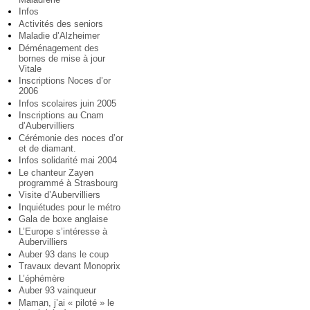
Infos
Activités des seniors
Maladie d’Alzheimer
Déménagement des
bornes de mise à jour
Vitale
Inscriptions Noces d’or
2006
Infos scolaires juin 2005
Inscriptions au Cnam
d’Aubervilliers
Cérémonie des noces d’or
et de diamant.
Infos solidarité mai 2004
Le chanteur Zayen
programmé à Strasbourg
Visite d’Aubervilliers
Inquiétudes pour le métro
Gala de boxe anglaise
L’Europe s’intéresse à
Aubervilliers
Auber 93 dans le coup
Travaux devant Monoprix
L’éphémère
Auber 93 vainqueur
Maman, j’ai « piloté » le