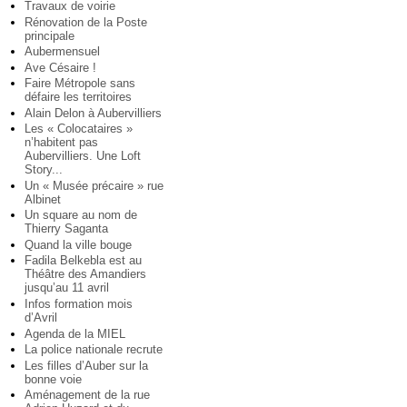
Travaux de voirie
Rénovation de la Poste
principale
Aubermensuel
Ave Césaire !
Faire Métropole sans
défaire les territoires
Alain Delon à Aubervilliers
Les « Colocataires »
n’habitent pas
Aubervilliers. Une Loft
Story...
Un « Musée précaire » rue
Albinet
Un square au nom de
Thierry Saganta
Quand la ville bouge
Fadila Belkebla est au
Théâtre des Amandiers
jusqu’au 11 avril
Infos formation mois
d’Avril
Agenda de la MIEL
La police nationale recrute
Les filles d’Auber sur la
bonne voie
Aménagement de la rue