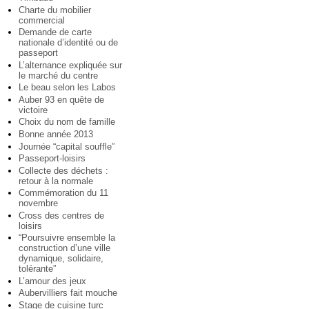
Charte du mobilier
commercial
Demande de carte
nationale d’identité ou de
passeport
L’alternance expliquée sur
le marché du centre
Le beau selon les Labos
Auber 93 en quête de
victoire
Choix du nom de famille
Bonne année 2013
Journée “capital souffle”
Passeport-loisirs
Collecte des déchets :
retour à la normale
Commémoration du 11
novembre
Cross des centres de
loisirs
“Poursuivre ensemble la
construction d’une ville
dynamique, solidaire,
tolérante”
L’amour des jeux
Aubervilliers fait mouche
Stage de cuisine turc