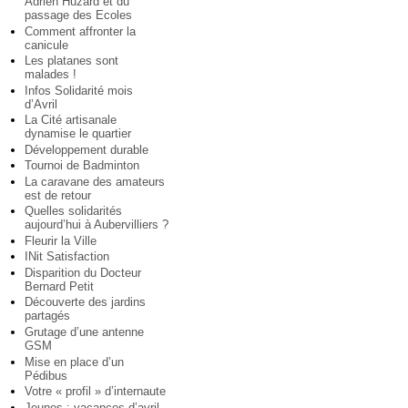
Adrien Huzard et du
passage des Ecoles
Comment affronter la
canicule
Les platanes sont
malades !
Infos Solidarité mois
d’Avril
La Cité artisanale
dynamise le quartier
Développement durable
Tournoi de Badminton
La caravane des amateurs
est de retour
Quelles solidarités
aujourd’hui à Aubervilliers ?
Fleurir la Ville
INit Satisfaction
Disparition du Docteur
Bernard Petit
Découverte des jardins
partagés
Grutage d’une antenne
GSM
Mise en place d’un
Pédibus
Votre « profil » d’internaute
Jeunes : vacances d’avril