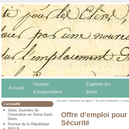
Histoire
Explorer les
Accueil
d’Aubervilliers
fonds
Accueil
>
Archives en ligne
>
10 ans d’Internet
>
L’act
L’actualité
1ères Journées de
Offre d’emploi pour
l’innovation en Seine-Saint-
Denis
Sécurité
Avenue de la République
RER B