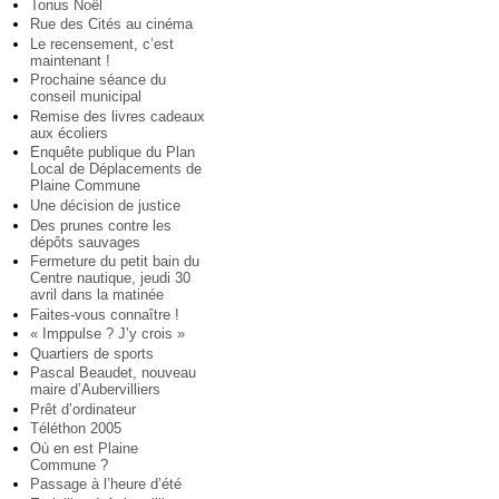
Tonus Noël
Rue des Cités au cinéma
Le recensement, c’est
maintenant !
Prochaine séance du
conseil municipal
Remise des livres cadeaux
aux écoliers
Enquête publique du Plan
Local de Déplacements de
Plaine Commune
Une décision de justice
Des prunes contre les
dépôts sauvages
Fermeture du petit bain du
Centre nautique, jeudi 30
avril dans la matinée
Faites-vous connaître !
« Imppulse ? J’y crois »
Quartiers de sports
Pascal Beaudet, nouveau
maire d’Aubervilliers
Prêt d’ordinateur
Téléthon 2005
Où en est Plaine
Commune ?
Passage à l’heure d’été