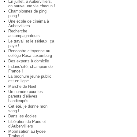
En juillet, à Aubervilliers,
on sauve une vie chacun !
Championnes de ping
pong !
Une école de cinéma à
Aubervilliers
Recherche
accompagnateurs
Le travail et le sérieux, ça
paye !
Rencontre citoyenne au
collège Rosa Luxemburg
Des experts à domicile
Indans’cité, champion de
France !
La brochure jeune public
est en ligne
Marché de Noël
Un numéro pour les
parents d’élèves
handicapés.
Cet été, je donne mon
sang !
Dans les écoles
Libération de Paris et
d’Aubervilliers
Mobilisation au lycée
Timbaud