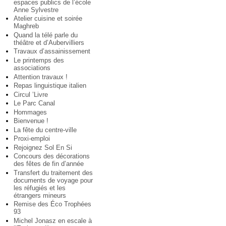
espaces publics de l’école
Anne Sylvestre
Atelier cuisine et soirée
Maghreb
Quand la télé parle du
théâtre et d’Aubervilliers
Travaux d’assainissement
Le printemps des
associations
Attention travaux !
Repas linguistique italien
Circul ’Livre
Le Parc Canal
Hommages
Bienvenue !
La fête du centre-ville
Proxi-emploi
Rejoignez Sol En Si
Concours des décorations
des fêtes de fin d’année
Transfert du traitement des
documents de voyage pour
les réfugiés et les
étrangers mineurs
Remise des Éco Trophées
93
Michel Jonasz en escale à