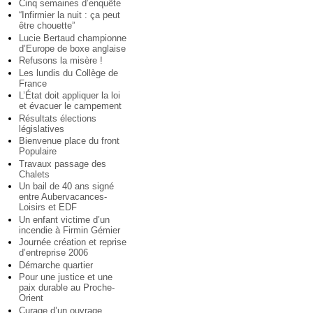
Cinq semaines d’enquête
“Infirmier la nuit : ça peut
être chouette”
Lucie Bertaud championne
d’Europe de boxe anglaise
Refusons la misère !
Les lundis du Collège de
France
L’État doit appliquer la loi
et évacuer le campement
Résultats élections
législatives
Bienvenue place du front
Populaire
Travaux passage des
Chalets
Un bail de 40 ans signé
entre Aubervacances-
Loisirs et EDF
Un enfant victime d’un
incendie à Firmin Gémier
Journée création et reprise
d’entreprise 2006
Démarche quartier
Pour une justice et une
paix durable au Proche-
Orient
Curage d’un ouvrage