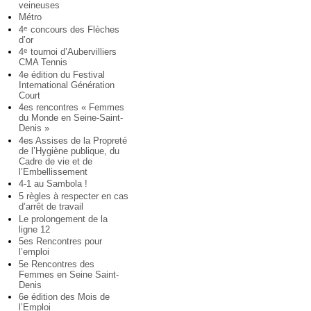
veineuses
Métro
4
concours des Flèches
e
d’or
4
tournoi d’Aubervilliers
e
CMA Tennis
4e édition du Festival
International Génération
Court
4es rencontres « Femmes
du Monde en Seine-Saint-
Denis »
4es Assises de la Propreté
de l’Hygiène publique, du
Cadre de vie et de
l’Embellissement
4-1 au Sambola !
5 règles à respecter en cas
d’arrêt de travail
Le prolongement de la
ligne 12
5es Rencontres pour
l’emploi
5e Rencontres des
Femmes en Seine Saint-
Denis
6e édition des Mois de
l’Emploi