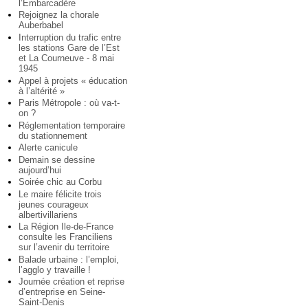
l’Embarcadère
Rejoignez la chorale
Auberbabel
Interruption du trafic entre
les stations Gare de l’Est
et La Courneuve - 8 mai
1945
Appel à projets « éducation
à l’altérité »
Paris Métropole : où va-t-
on ?
Réglementation temporaire
du stationnement
Alerte canicule
Demain se dessine
aujourd’hui
Soirée chic au Corbu
Le maire félicite trois
jeunes courageux
albertivillariens
La Région Ile-de-France
consulte les Franciliens
sur l’avenir du territoire
Balade urbaine : l’emploi,
l’agglo y travaille !
Journée création et reprise
d’entreprise en Seine-
Saint-Denis