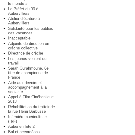
le monde »
Le Préfet du 93 à
Aubervilliers
Atelier d’écriture à
Aubervilliers
Solidarité pour les oubliés
des vacances
Inacceptable
Adjointe de direction en
crèche collective
Directrice de crèche
Les jeunes veulent du
travail
Sarah Ourahmoune, 6e
titre de championne de
France
Aide aux devoirs et
accompagnement à la
scolarité
Appel à Film Cinébanlieue
2013
Réhabilitation du trottoir de
la rue Henri Barbusse
Infirmière puéricultrice
(H/F)
Auber’en fête 2
Bal et accordéons