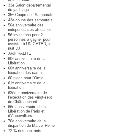
33e Salon départemental
du jardinage
35
Coupe des Samouraïs
e
43e coupe des samouraïs
50e anniversaire des
indépendances africaines
56 invitations pour 2
personnes à gagner pour
assister à UNIGHTED, la
nuit DJ
Jack RALITE
60
anniversaire de la
e
Libération
60
anniversaire de la
e
libération des camps
60 piges pour l’Omja
61
anniversaire de la
e
libération
63ème anniversaire de
l’exécution des vingt-sept
de Châteaubriant
66e anniversaire de la
Libération de Paris et
d’Aubervilliers
70e anniversaire de la
disparition de Marcel Reine
72 % des habitants