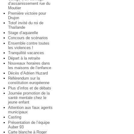
d’assainissement rue du
Moutier
Première victoire pour
Drujon
Totof invité du roi de
Thaïlande
Stage d’aquarelle
Concours de scénarios
Ensemble contre toutes
les violences !
Tranquilité vacances
Départ à la retraite
Nouveaux horaires dans
les maisons de l’enfance
Décès d’Adrien Huzard
Référendum sur la
constitution européenne
Plus d’infos et de débats
Journée promotion de la
santé mentale chez le
jeune enfant
Attention aux faux agents
municipaux
Casting
Présentation de l’équipe
Auber 93
Carte blanche à Roger