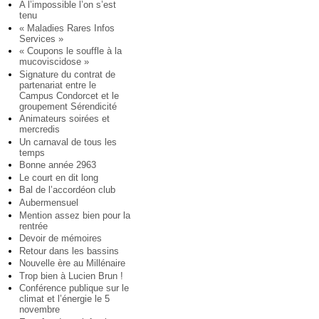
A l’impossible l’on s’est
tenu
« Maladies Rares Infos
Services »
« Coupons le souffle à la
mucoviscidose »
Signature du contrat de
partenariat entre le
Campus Condorcet et le
groupement Sérendicité
Animateurs soirées et
mercredis
Un carnaval de tous les
temps
Bonne année 2963
Le court en dit long
Bal de l’accordéon club
Aubermensuel
Mention assez bien pour la
rentrée
Devoir de mémoires
Retour dans les bassins
Nouvelle ère au Millénaire
Trop bien à Lucien Brun !
Conférence publique sur le
climat et l’énergie le 5
novembre