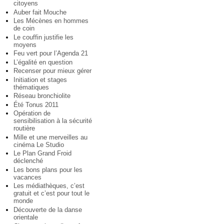
citoyens
Auber fait Mouche
Les Mécènes en hommes
de coin
Le couffin justifie les
moyens
Feu vert pour l’Agenda 21
L’égalité en question
Recenser pour mieux gérer
Initiation et stages
thématiques
Réseau bronchiolite
Été Tonus 2011
Opération de
sensibilisation à la sécurité
routière
Mille et une merveilles au
cinéma Le Studio
Le Plan Grand Froid
déclenché
Les bons plans pour les
vacances
Les médiathèques, c’est
gratuit et c’est pour tout le
monde
Découverte de la danse
orientale