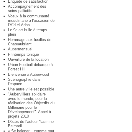
Enquête de satisfaction
Accompagnement des
soins palliatifs
Voeux à la communauté
musulmane à l’occasion de
l’Aïd-el-Adha
Le 9e art bulle à temps
plein
Hommage aux fusillés de
Chateaubriant
Aubermensuel
Printemps tonique
Ouverture de la location
Urban Football débarque à
Forest Hill
Bienvenue à Auberwood
Scénographie dans
l’espace
Une autre ville est possible
"Aubervilliers solidaire
avec le monde, pour la
réalisation des Objectifs du
Millénaire pour le
Développement"- Appel à
projets 2010
Décès de l’acteur Yasmine
Belmadi
« Se baigner... comme tout