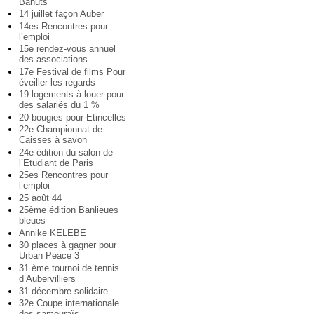
Bahuts
14 juillet façon Auber
14es Rencontres pour
l’emploi
15e rendez-vous annuel
des associations
17e Festival de films Pour
éveiller les regards
19 logements à louer pour
des salariés du 1 %
20 bougies pour Etincelles
22e Championnat de
Caisses à savon
24e édition du salon de
l’Etudiant de Paris
25es Rencontres pour
l’emploi
25 août 44
25ème édition Banlieues
bleues
Annike KELEBE
30 places à gagner pour
Urban Peace 3
31 ème tournoi de tennis
d’Aubervilliers
31 décembre solidaire
32e Coupe internationale
des samouraïs