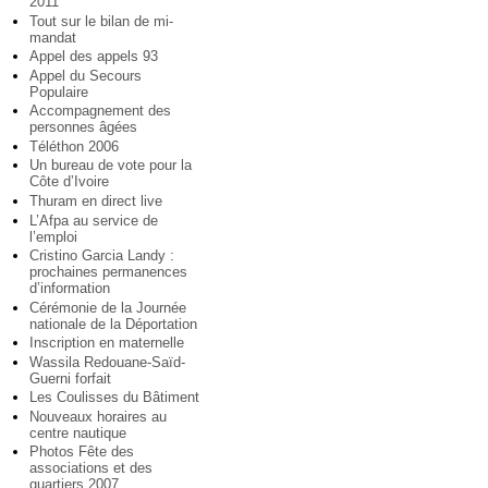
2011
Tout sur le bilan de mi-
mandat
Appel des appels 93
Appel du Secours
Populaire
Accompagnement des
personnes âgées
Téléthon 2006
Un bureau de vote pour la
Côte d’Ivoire
Thuram en direct live
L’Afpa au service de
l’emploi
Cristino Garcia Landy :
prochaines permanences
d’information
Cérémonie de la Journée
nationale de la Déportation
Inscription en maternelle
Wassila Redouane-Saïd-
Guerni forfait
Les Coulisses du Bâtiment
Nouveaux horaires au
centre nautique
Photos Fête des
associations et des
quartiers 2007