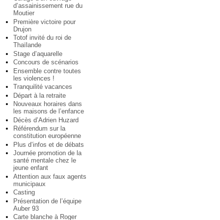
d’assainissement rue du
Moutier
Première victoire pour
Drujon
Totof invité du roi de
Thaïlande
Stage d’aquarelle
Concours de scénarios
Ensemble contre toutes
les violences !
Tranquilité vacances
Départ à la retraite
Nouveaux horaires dans
les maisons de l’enfance
Décès d’Adrien Huzard
Référendum sur la
constitution européenne
Plus d’infos et de débats
Journée promotion de la
santé mentale chez le
jeune enfant
Attention aux faux agents
municipaux
Casting
Présentation de l’équipe
Auber 93
Carte blanche à Roger