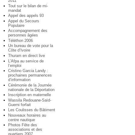
2011
Tout sur le bilan de mi-
mandat
Appel des appels 93
Appel du Secours
Populaire
Accompagnement des
personnes âgées
Téléthon 2006
Un bureau de vote pour la
Côte d’Ivoire
Thuram en direct live
L’Afpa au service de
l’emploi
Cristino Garcia Landy :
prochaines permanences
d’information
Cérémonie de la Journée
nationale de la Déportation
Inscription en maternelle
Wassila Redouane-Saïd-
Guerni forfait
Les Coulisses du Bâtiment
Nouveaux horaires au
centre nautique
Photos Fête des
associations et des
quartiers 2007