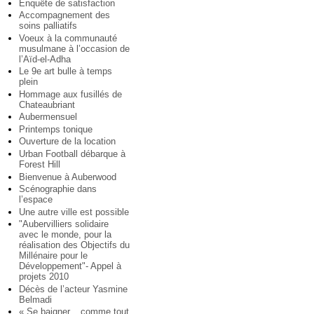
Enquête de satisfaction
Accompagnement des
soins palliatifs
Voeux à la communauté
musulmane à l’occasion de
l’Aïd-el-Adha
Le 9e art bulle à temps
plein
Hommage aux fusillés de
Chateaubriant
Aubermensuel
Printemps tonique
Ouverture de la location
Urban Football débarque à
Forest Hill
Bienvenue à Auberwood
Scénographie dans
l’espace
Une autre ville est possible
"Aubervilliers solidaire
avec le monde, pour la
réalisation des Objectifs du
Millénaire pour le
Développement"- Appel à
projets 2010
Décès de l’acteur Yasmine
Belmadi
« Se baigner... comme tout