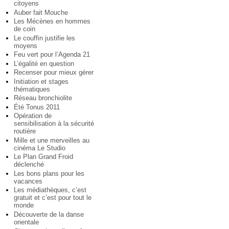
citoyens
Auber fait Mouche
Les Mécènes en hommes
de coin
Le couffin justifie les
moyens
Feu vert pour l’Agenda 21
L’égalité en question
Recenser pour mieux gérer
Initiation et stages
thématiques
Réseau bronchiolite
Été Tonus 2011
Opération de
sensibilisation à la sécurité
routière
Mille et une merveilles au
cinéma Le Studio
Le Plan Grand Froid
déclenché
Les bons plans pour les
vacances
Les médiathèques, c’est
gratuit et c’est pour tout le
monde
Découverte de la danse
orientale