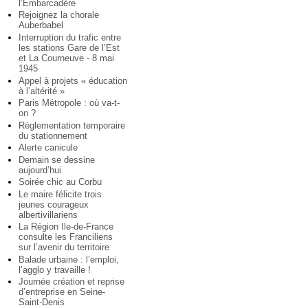
l’Embarcadère
Rejoignez la chorale
Auberbabel
Interruption du trafic entre
les stations Gare de l’Est
et La Courneuve - 8 mai
1945
Appel à projets « éducation
à l’altérité »
Paris Métropole : où va-t-
on ?
Réglementation temporaire
du stationnement
Alerte canicule
Demain se dessine
aujourd’hui
Soirée chic au Corbu
Le maire félicite trois
jeunes courageux
albertivillariens
La Région Ile-de-France
consulte les Franciliens
sur l’avenir du territoire
Balade urbaine : l’emploi,
l’agglo y travaille !
Journée création et reprise
d’entreprise en Seine-
Saint-Denis