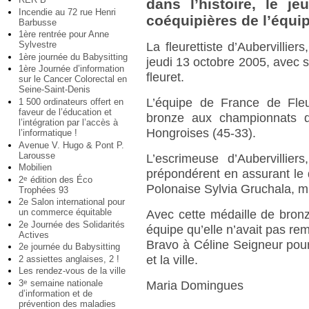
dans l’histoire, le j
Incendie au 72 rue Henri
coéquipières de l’équip
Barbusse
1ère rentrée pour Anne
Sylvestre
La fleurettiste d’Aubervillier
1ère journée du Babysitting
jeudi 13 octobre 2005, avec 
1ère Journée d’information
fleuret.
sur le Cancer Colorectal en
Seine-Saint-Denis
L’équipe de France de Fleu
1 500 ordinateurs offert en
faveur de l’éducation et
bronze aux championnats 
l’intégration par l’accès à
Hongroises (45-33).
l’informatique !
Avenue V. Hugo & Pont P.
Larousse
L’escrimeuse d’Aubervillie
Mobilien
prépondérent en assurant le d
2
édition des Éco
e
Polonaise Sylvia Gruchala, m
Trophées 93
2e Salon international pour
un commerce équitable
Avec cette médaille de bron
2e Journée des Solidarités
équipe qu’elle n’avait pas re
Actives
Bravo à Céline Seigneur pour c
2e journée du Babysitting
et la ville.
2 assiettes anglaises, 2 !
Les rendez-vous de la ville
3
semaine nationale
e
Maria Domingues
d’information et de
prévention des maladies