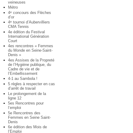
veineuses
Métro
4
concours des Flèches
e
d’or
4
tournoi d’Aubervilliers
e
CMA Tennis
4e édition du Festival
International Génération
Court
4es rencontres « Femmes
du Monde en Seine-Saint-
Denis »
4es Assises de la Propreté
de l’Hygiène publique, du
Cadre de vie et de
l’Embellissement
4-1 au Sambola !
5 règles à respecter en cas
d’arrêt de travail
Le prolongement de la
ligne 12
5es Rencontres pour
l’emploi
5e Rencontres des
Femmes en Seine Saint-
Denis
6e édition des Mois de
l’Emploi