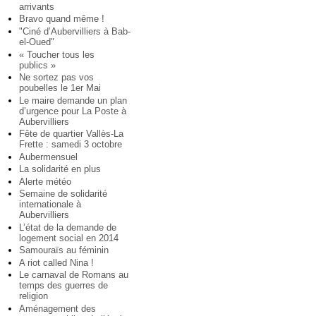
arrivants
Bravo quand même !
"Ciné d’Aubervilliers à Bab-
el-Oued"
« Toucher tous les
publics »
Ne sortez pas vos
poubelles le 1er Mai
Le maire demande un plan
d’urgence pour La Poste à
Aubervilliers
Fête de quartier Vallès-La
Frette : samedi 3 octobre
Aubermensuel
La solidarité en plus
Alerte météo
Semaine de solidarité
internationale à
Aubervilliers
L’état de la demande de
logement social en 2014
Samouraïs au féminin
A riot called Nina !
Le carnaval de Romans au
temps des guerres de
religion
Aménagement des