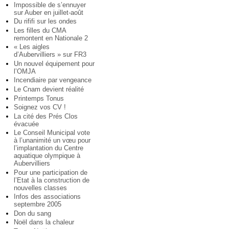
Impossible de s’ennuyer
sur Auber en juillet-août
Du rififi sur les ondes
Les filles du CMA
remontent en Nationale 2
« Les aigles
d’Aubervilliers » sur FR3
Un nouvel équipement pour
l’OMJA
Incendiaire par vengeance
Le Cnam devient réalité
Printemps Tonus
Soignez vos CV !
La cité des Prés Clos
évacuée
Le Conseil Municipal vote
à l’unanimité un vœu pour
l’implantation du Centre
aquatique olympique à
Aubervilliers
Pour une participation de
l’Etat à la construction de
nouvelles classes
Infos des associations
septembre 2005
Don du sang
Noël dans la chaleur