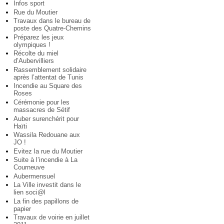
Infos sport
Rue du Moutier
Travaux dans le bureau de
poste des Quatre-Chemins
Préparez les jeux
olympiques !
Récolte du miel
d’Aubervilliers
Rassemblement solidaire
après l’attentat de Tunis
Incendie au Square des
Roses
Cérémonie pour les
massacres de Sétif
Auber surenchérit pour
Haïti
Wassila Redouane aux
JO !
Evitez la rue du Moutier
Suite à l’incendie à La
Courneuve
Aubermensuel
La Ville investit dans le
lien soci@l
La fin des papillons de
papier
Travaux de voirie en juillet