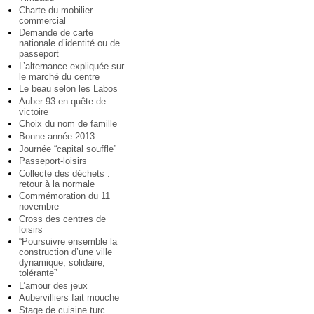
Charte du mobilier
commercial
Demande de carte
nationale d’identité ou de
passeport
L’alternance expliquée sur
le marché du centre
Le beau selon les Labos
Auber 93 en quête de
victoire
Choix du nom de famille
Bonne année 2013
Journée “capital souffle”
Passeport-loisirs
Collecte des déchets :
retour à la normale
Commémoration du 11
novembre
Cross des centres de
loisirs
“Poursuivre ensemble la
construction d’une ville
dynamique, solidaire,
tolérante”
L’amour des jeux
Aubervilliers fait mouche
Stage de cuisine turc