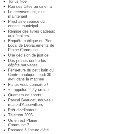
Tonus Noël
Rue des Cités au cinéma
Le recensement, c’est
maintenant !
Prochaine séance du
conseil municipal
Remise des livres cadeaux
aux écoliers
Enquête publique du Plan
Local de Déplacements de
Plaine Commune
Une décision de justice
Des prunes contre les
dépôts sauvages
Fermeture du petit bain du
Centre nautique, jeudi 30
avril dans la matinée
Faites-vous connaître !
« Imppulse ? J’y crois »
Quartiers de sports
Pascal Beaudet, nouveau
maire d’Aubervilliers
Prêt d’ordinateur
Téléthon 2005
Où en est Plaine
Commune ?
Passage à l’heure d’été