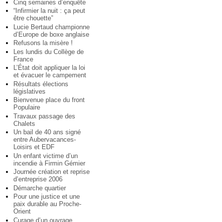
Cinq semaines d’enquête
“Infirmier la nuit : ça peut
être chouette”
Lucie Bertaud championne
d’Europe de boxe anglaise
Refusons la misère !
Les lundis du Collège de
France
L’État doit appliquer la loi
et évacuer le campement
Résultats élections
législatives
Bienvenue place du front
Populaire
Travaux passage des
Chalets
Un bail de 40 ans signé
entre Aubervacances-
Loisirs et EDF
Un enfant victime d’un
incendie à Firmin Gémier
Journée création et reprise
d’entreprise 2006
Démarche quartier
Pour une justice et une
paix durable au Proche-
Orient
Curage d’un ouvrage