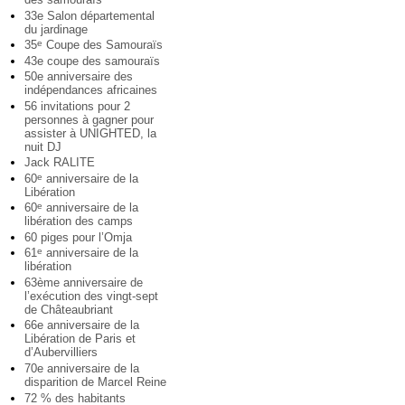
33e Salon départemental
du jardinage
35
Coupe des Samouraïs
e
43e coupe des samouraïs
50e anniversaire des
indépendances africaines
56 invitations pour 2
personnes à gagner pour
assister à UNIGHTED, la
nuit DJ
Jack RALITE
60
anniversaire de la
e
Libération
60
anniversaire de la
e
libération des camps
60 piges pour l’Omja
61
anniversaire de la
e
libération
63ème anniversaire de
l’exécution des vingt-sept
de Châteaubriant
66e anniversaire de la
Libération de Paris et
d’Aubervilliers
70e anniversaire de la
disparition de Marcel Reine
72 % des habitants