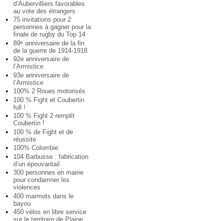
d’Aubervilliers favorables
au vote des étrangers
75 invitations pour 2
personnes à gagner pour la
finale de rugby du Top 14
89
anniversaire de la fin
e
de la guerre de 1914-1918
92e anniversaire de
l’Armistice
93e anniversaire de
l’Armistice
100% 2 Roues motorisés
100 % Fight et Coubertin
full !
100 % Fight 2 remplit
Coubertin !
100 % de Fight et de
réussite
100% Colombie
104 Barbusse : fabrication
d’un épouvantail
300 personnes en mairie
pour condamner les
violences
400 marmots dans le
bayou
450 vélos en libre service
sur le territoire de Plaine