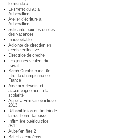
le monde »
Le Préfet du 93 à
Aubervilliers
Atelier d’écriture à
Aubervilliers
Solidarité pour les oubliés
des vacances
Inacceptable
Adjointe de direction en
crèche collective
Directrice de crèche
Les jeunes veulent du
travail
Sarah Ourahmoune, 6e
titre de championne de
France
Aide aux devoirs et
accompagnement à la
scolarité
Appel à Film Cinébanlieue
2013
Réhabilitation du trottoir de
la rue Henri Barbusse
Infirmière puéricultrice
(H/F)
Auber’en fête 2
Bal et accordéons