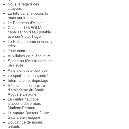
Sous le regard des
citoyens
La tête dans le béton, la
main sur le coeur
Le Panthéon d’Auber
Chantier de VEOLIA
canalisation d’eau potable
avenue Victor Hugo
Le Brésil comme si vous y
étiez
Joue contre joue
Auxiliaires de puériculture
Sports au féminin dans les
banlieues
Avis d’enquête publique
Le sport, c’est la santé !
Information et dépistage
Rénovation de la piste
d’athlétisme du Stade
Auguste Delaune
Le centre nautique
s’appelle désormais
Marlène Peratou
Le square Docteur Julien
Saiz a été inauguré
Educatrice de jeunes
enfants