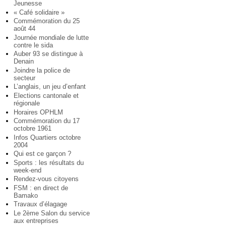
Jeunesse
« Café solidaire »
Commémoration du 25
août 44
Journée mondiale de lutte
contre le sida
Auber 93 se distingue à
Denain
Joindre la police de
secteur
L’anglais, un jeu d’enfant
Elections cantonale et
régionale
Horaires OPHLM
Commémoration du 17
octobre 1961
Infos Quartiers octobre
2004
Qui est ce garçon ?
Sports : les résultats du
week-end
Rendez-vous citoyens
FSM : en direct de
Bamako
Travaux d’élagage
Le 2ème Salon du service
aux entreprises