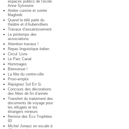
espaces publics de l’école
Anne Sylvestre
Atelier cuisine et soirée
Maghreb
Quand la télé parle du
théâtre et d’Aubervilliers
Travaux d’assainissement
Le printemps des
associations
Attention travaux !
Repas linguistique italien
Circul ’Livre
Le Parc Canal
Hommages
Bienvenue !
La fête du centre-ville
Proxi-emploi
Rejoignez Sol En Si
Concours des décorations
des fêtes de fin d’année
Transfert du traitement des
documents de voyage pour
les réfugiés et les
étrangers mineurs
Remise des Éco Trophées
93
Michel Jonasz en escale à