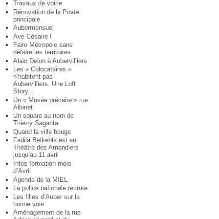
Travaux de voirie
Rénovation de la Poste
principale
Aubermensuel
Ave Césaire !
Faire Métropole sans
défaire les territoires
Alain Delon à Aubervilliers
Les « Colocataires »
n’habitent pas
Aubervilliers. Une Loft
Story...
Un « Musée précaire » rue
Albinet
Un square au nom de
Thierry Saganta
Quand la ville bouge
Fadila Belkebla est au
Théâtre des Amandiers
jusqu’au 11 avril
Infos formation mois
d’Avril
Agenda de la MIEL
La police nationale recrute
Les filles d’Auber sur la
bonne voie
Aménagement de la rue