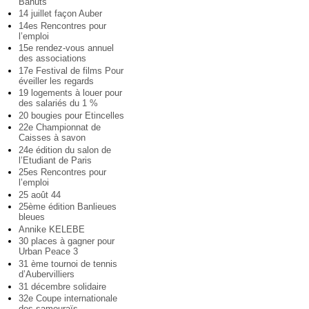
Bahuts
14 juillet façon Auber
14es Rencontres pour
l’emploi
15e rendez-vous annuel
des associations
17e Festival de films Pour
éveiller les regards
19 logements à louer pour
des salariés du 1 %
20 bougies pour Etincelles
22e Championnat de
Caisses à savon
24e édition du salon de
l’Etudiant de Paris
25es Rencontres pour
l’emploi
25 août 44
25ème édition Banlieues
bleues
Annike KELEBE
30 places à gagner pour
Urban Peace 3
31 ème tournoi de tennis
d’Aubervilliers
31 décembre solidaire
32e Coupe internationale
des samouraïs