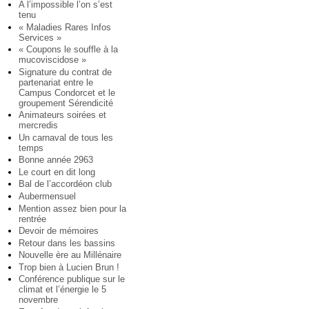
A l’impossible l’on s’est
tenu
« Maladies Rares Infos
Services »
« Coupons le souffle à la
mucoviscidose »
Signature du contrat de
partenariat entre le
Campus Condorcet et le
groupement Sérendicité
Animateurs soirées et
mercredis
Un carnaval de tous les
temps
Bonne année 2963
Le court en dit long
Bal de l’accordéon club
Aubermensuel
Mention assez bien pour la
rentrée
Devoir de mémoires
Retour dans les bassins
Nouvelle ère au Millénaire
Trop bien à Lucien Brun !
Conférence publique sur le
climat et l’énergie le 5
novembre