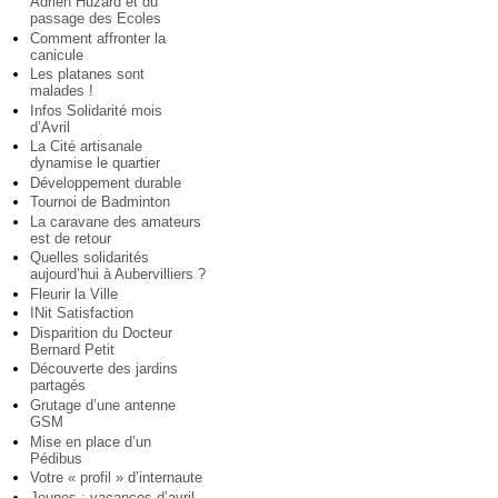
Adrien Huzard et du
passage des Ecoles
Comment affronter la
canicule
Les platanes sont
malades !
Infos Solidarité mois
d’Avril
La Cité artisanale
dynamise le quartier
Développement durable
Tournoi de Badminton
La caravane des amateurs
est de retour
Quelles solidarités
aujourd’hui à Aubervilliers ?
Fleurir la Ville
INit Satisfaction
Disparition du Docteur
Bernard Petit
Découverte des jardins
partagés
Grutage d’une antenne
GSM
Mise en place d’un
Pédibus
Votre « profil » d’internaute
Jeunes : vacances d’avril