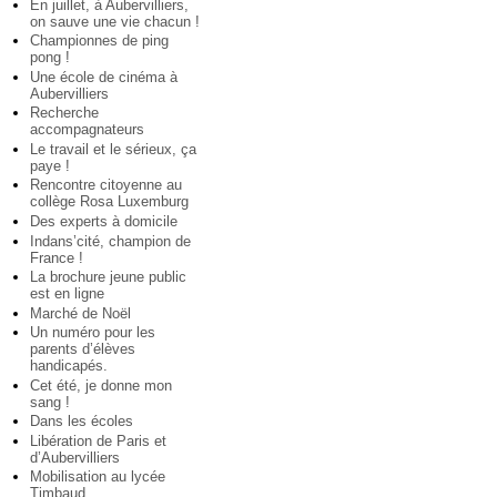
En juillet, à Aubervilliers,
on sauve une vie chacun !
Championnes de ping
pong !
Une école de cinéma à
Aubervilliers
Recherche
accompagnateurs
Le travail et le sérieux, ça
paye !
Rencontre citoyenne au
collège Rosa Luxemburg
Des experts à domicile
Indans’cité, champion de
France !
La brochure jeune public
est en ligne
Marché de Noël
Un numéro pour les
parents d’élèves
handicapés.
Cet été, je donne mon
sang !
Dans les écoles
Libération de Paris et
d’Aubervilliers
Mobilisation au lycée
Timbaud