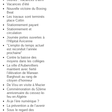
Vacances d’été
Nouvelle victoire du Boxing
Beat
Les travaux sont terminés
place Cottin
Stationnement payant
Stationnement et
circulation
Journée portes ouvertes à
l’Hôpital Avicenne
"L’emploi du temps actuel
est reconduit l’année
prochaine"
Contre la baisse des
moyens dans les collèges
La ville d’Aubervilliers
maintient avec fierté
l’élévation de Marwan
Barghouti au rang de
citoyen d’honneur
De Visu en visite à Mazier
Commémoration du 52ème
anniversaire du cessez-le-
feu en Algérie
Ai-je l’ère numérique ?
La prévention a de l’avenir
Sous le regard des