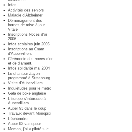
Infos
Activités des seniors
Maladie d’Alzheimer
Déménagement des
bornes de mise à jour
Vitale
Inscriptions Noces d’or
2006
Infos scolaires juin 2005
Inscriptions au Cnam
d’Aubervilliers
Cérémonie des noces d’or
et de diamant.
Infos solidarité mai 2004
Le chanteur Zayen
programmé à Strasbourg
Visite d’Aubervilliers
Inquiétudes pour le métro
Gala de boxe anglaise
L’Europe s’intéresse à
Aubervilliers
Auber 93 dans le coup
Travaux devant Monoprix
L’éphémère
Auber 93 vainqueur
Maman, j’ai « piloté » le