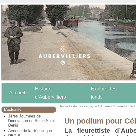
Histoire
Explorer les
Accueil
d’Aubervilliers
fonds
Accueil
>
Archives en ligne
>
10 ans d’Internet
>
L’act
L’actualité
1ères Journées de
Un podium pour Cél
l’innovation en Seine-Saint-
Denis
La fleurettiste d’Aube
Avenue de la République
RER B