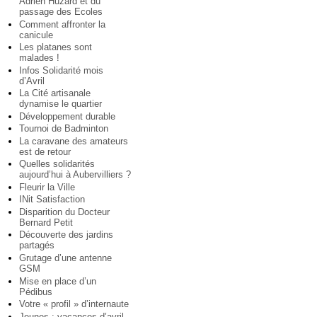
Adrien Huzard et du
passage des Ecoles
Comment affronter la
canicule
Les platanes sont
malades !
Infos Solidarité mois
d’Avril
La Cité artisanale
dynamise le quartier
Développement durable
Tournoi de Badminton
La caravane des amateurs
est de retour
Quelles solidarités
aujourd’hui à Aubervilliers ?
Fleurir la Ville
INit Satisfaction
Disparition du Docteur
Bernard Petit
Découverte des jardins
partagés
Grutage d’une antenne
GSM
Mise en place d’un
Pédibus
Votre « profil » d’internaute
Jeunes : vacances d’avril