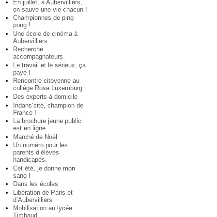
En juillet, à Aubervilliers,
on sauve une vie chacun !
Championnes de ping
pong !
Une école de cinéma à
Aubervilliers
Recherche
accompagnateurs
Le travail et le sérieux, ça
paye !
Rencontre citoyenne au
collège Rosa Luxemburg
Des experts à domicile
Indans’cité, champion de
France !
La brochure jeune public
est en ligne
Marché de Noël
Un numéro pour les
parents d’élèves
handicapés.
Cet été, je donne mon
sang !
Dans les écoles
Libération de Paris et
d’Aubervilliers
Mobilisation au lycée
Timbaud