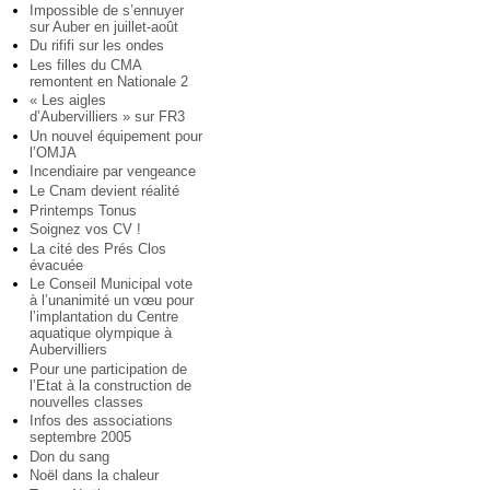
Impossible de s’ennuyer
sur Auber en juillet-août
Du rififi sur les ondes
Les filles du CMA
remontent en Nationale 2
« Les aigles
d’Aubervilliers » sur FR3
Un nouvel équipement pour
l’OMJA
Incendiaire par vengeance
Le Cnam devient réalité
Printemps Tonus
Soignez vos CV !
La cité des Prés Clos
évacuée
Le Conseil Municipal vote
à l’unanimité un vœu pour
l’implantation du Centre
aquatique olympique à
Aubervilliers
Pour une participation de
l’Etat à la construction de
nouvelles classes
Infos des associations
septembre 2005
Don du sang
Noël dans la chaleur