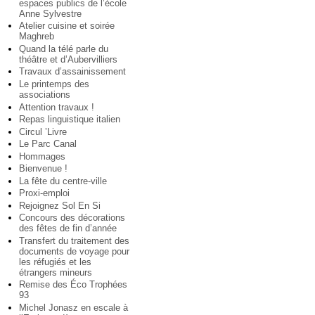
espaces publics de l’école
Anne Sylvestre
Atelier cuisine et soirée
Maghreb
Quand la télé parle du
théâtre et d’Aubervilliers
Travaux d’assainissement
Le printemps des
associations
Attention travaux !
Repas linguistique italien
Circul ’Livre
Le Parc Canal
Hommages
Bienvenue !
La fête du centre-ville
Proxi-emploi
Rejoignez Sol En Si
Concours des décorations
des fêtes de fin d’année
Transfert du traitement des
documents de voyage pour
les réfugiés et les
étrangers mineurs
Remise des Éco Trophées
93
Michel Jonasz en escale à