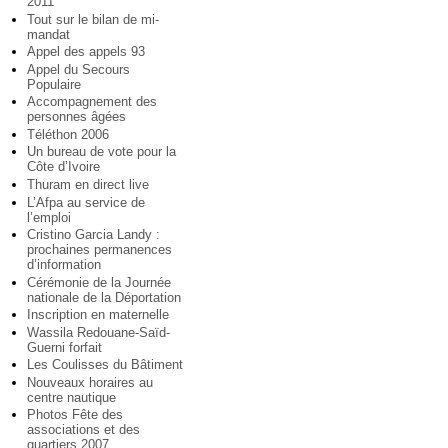
2011
Tout sur le bilan de mi-
mandat
Appel des appels 93
Appel du Secours
Populaire
Accompagnement des
personnes âgées
Téléthon 2006
Un bureau de vote pour la
Côte d’Ivoire
Thuram en direct live
L’Afpa au service de
l’emploi
Cristino Garcia Landy :
prochaines permanences
d’information
Cérémonie de la Journée
nationale de la Déportation
Inscription en maternelle
Wassila Redouane-Saïd-
Guerni forfait
Les Coulisses du Bâtiment
Nouveaux horaires au
centre nautique
Photos Fête des
associations et des
quartiers 2007