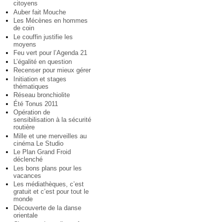
citoyens
Auber fait Mouche
Les Mécènes en hommes
de coin
Le couffin justifie les
moyens
Feu vert pour l’Agenda 21
L’égalité en question
Recenser pour mieux gérer
Initiation et stages
thématiques
Réseau bronchiolite
Été Tonus 2011
Opération de
sensibilisation à la sécurité
routière
Mille et une merveilles au
cinéma Le Studio
Le Plan Grand Froid
déclenché
Les bons plans pour les
vacances
Les médiathèques, c’est
gratuit et c’est pour tout le
monde
Découverte de la danse
orientale