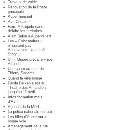
Travaux de voirie
Rénovation de la Poste
principale
Aubermensuel
Ave Césaire !
Faire Métropole sans
défaire les territoires
Alain Delon à Aubervilliers
Les « Colocataires »
n’habitent pas
Aubervilliers. Une Loft
Story...
Un « Musée précaire » rue
Albinet
Un square au nom de
Thierry Saganta
Quand la ville bouge
Fadila Belkebla est au
Théâtre des Amandiers
jusqu’au 11 avril
Infos formation mois
d’Avril
Agenda de la MIEL
La police nationale recrute
Les filles d’Auber sur la
bonne voie
Aménagement de la rue