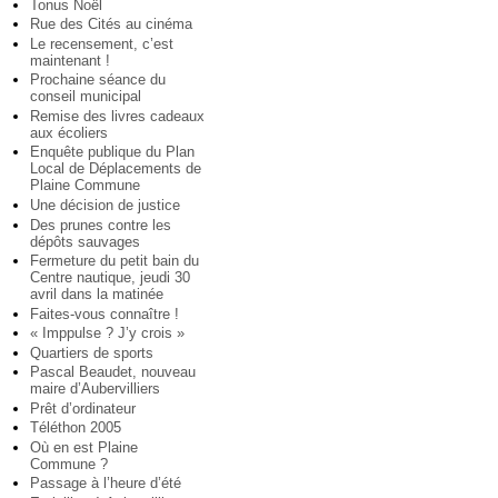
Tonus Noël
Rue des Cités au cinéma
Le recensement, c’est
maintenant !
Prochaine séance du
conseil municipal
Remise des livres cadeaux
aux écoliers
Enquête publique du Plan
Local de Déplacements de
Plaine Commune
Une décision de justice
Des prunes contre les
dépôts sauvages
Fermeture du petit bain du
Centre nautique, jeudi 30
avril dans la matinée
Faites-vous connaître !
« Imppulse ? J’y crois »
Quartiers de sports
Pascal Beaudet, nouveau
maire d’Aubervilliers
Prêt d’ordinateur
Téléthon 2005
Où en est Plaine
Commune ?
Passage à l’heure d’été