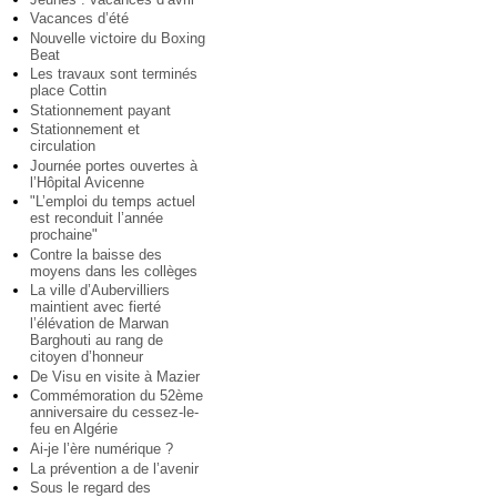
Vacances d’été
Nouvelle victoire du Boxing
Beat
Les travaux sont terminés
place Cottin
Stationnement payant
Stationnement et
circulation
Journée portes ouvertes à
l’Hôpital Avicenne
"L’emploi du temps actuel
est reconduit l’année
prochaine"
Contre la baisse des
moyens dans les collèges
La ville d’Aubervilliers
maintient avec fierté
l’élévation de Marwan
Barghouti au rang de
citoyen d’honneur
De Visu en visite à Mazier
Commémoration du 52ème
anniversaire du cessez-le-
feu en Algérie
Ai-je l’ère numérique ?
La prévention a de l’avenir
Sous le regard des