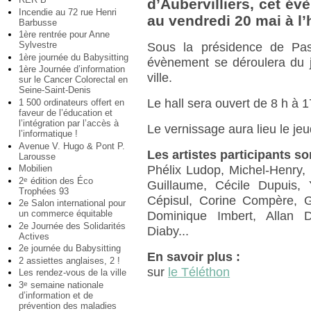
d’Aubervilliers, cet é
Incendie au 72 rue Henri
au vendredi 20 mai à l’h
Barbusse
1ère rentrée pour Anne
Sylvestre
Sous la présidence de Pasc
1ère journée du Babysitting
évènement se déroulera du j
1ère Journée d’information
ville.
sur le Cancer Colorectal en
Seine-Saint-Denis
Le hall sera ouvert de 8 h à 1
1 500 ordinateurs offert en
faveur de l’éducation et
l’intégration par l’accès à
Le vernissage aura lieu le jeu
l’informatique !
Avenue V. Hugo & Pont P.
Les artistes participants s
Larousse
Mobilien
Phélix Ludop, Michel-Henry, 
2
édition des Éco
e
Guillaume, Cécile Dupuis, 
Trophées 93
Cépisul, Corine Compère, G
2e Salon international pour
un commerce équitable
Dominique Imbert, Allan 
2e Journée des Solidarités
Diaby...
Actives
2e journée du Babysitting
En savoir plus :
2 assiettes anglaises, 2 !
sur
le Téléthon
Les rendez-vous de la ville
3
semaine nationale
e
d’information et de
prévention des maladies