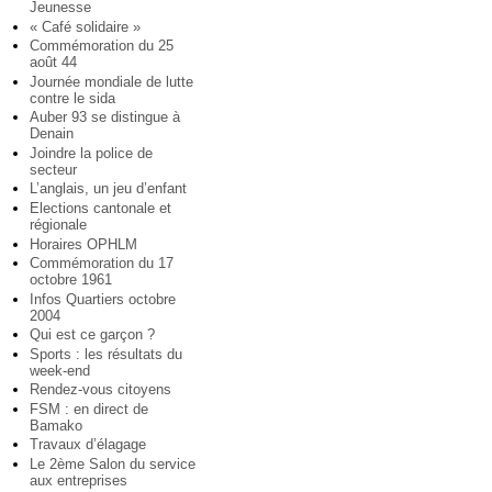
Jeunesse
« Café solidaire »
Commémoration du 25
août 44
Journée mondiale de lutte
contre le sida
Auber 93 se distingue à
Denain
Joindre la police de
secteur
L’anglais, un jeu d’enfant
Elections cantonale et
régionale
Horaires OPHLM
Commémoration du 17
octobre 1961
Infos Quartiers octobre
2004
Qui est ce garçon ?
Sports : les résultats du
week-end
Rendez-vous citoyens
FSM : en direct de
Bamako
Travaux d’élagage
Le 2ème Salon du service
aux entreprises