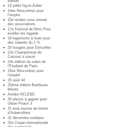
Bahuts
14 juillet façon Auber
14es Rencontres pour
l’emploi
15e rendez-vous annuel
des associations
17e Festival de films Pour
éveiller les regards
19 logements à louer pour
des salariés du 1 %
20 bougies pour Etincelles
22e Championnat de
Caisses à savon
24e édition du salon de
l’Etudiant de Paris
25es Rencontres pour
l’emploi
25 août 44
25ème édition Banlieues
bleues
Annike KELEBE
30 places à gagner pour
Urban Peace 3
31 ème tournoi de tennis
d’Aubervilliers
31 décembre solidaire
32e Coupe internationale
des samouraïs