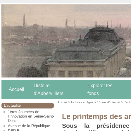
Histoire
Explorer les
Accueil
d’Aubervilliers
fonds
Accueil
>
Archives en ligne
>
10 ans d’Internet
>
L’act
L’actualité
1ères Journées de
Le printemps des ar
l’innovation en Seine-Saint-
Denis
Sous la présidenc
Avenue de la République
RER B