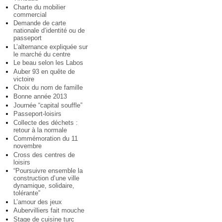
Charte du mobilier
commercial
Demande de carte
nationale d’identité ou de
passeport
L’alternance expliquée sur
le marché du centre
Le beau selon les Labos
Auber 93 en quête de
victoire
Choix du nom de famille
Bonne année 2013
Journée “capital souffle”
Passeport-loisirs
Collecte des déchets :
retour à la normale
Commémoration du 11
novembre
Cross des centres de
loisirs
“Poursuivre ensemble la
construction d’une ville
dynamique, solidaire,
tolérante”
L’amour des jeux
Aubervilliers fait mouche
Stage de cuisine turc