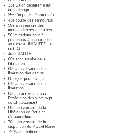
33e Salon départemental
du jardinage
35
Coupe des Samouraïs
e
43e coupe des samouraïs
50e anniversaire des
indépendances africaines
56 invitations pour 2
personnes à gagner pour
assister à UNIGHTED, la
nuit DJ
Jack RALITE
60
anniversaire de la
e
Libération
60
anniversaire de la
e
libération des camps
60 piges pour l’Omja
61
anniversaire de la
e
libération
63ème anniversaire de
l’exécution des vingt-sept
de Châteaubriant
66e anniversaire de la
Libération de Paris et
d’Aubervilliers
70e anniversaire de la
disparition de Marcel Reine
72 % des habitants