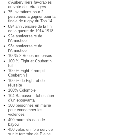
d’Aubervilliers favorables
au vote des étrangers
75 invitations pour 2
personnes à gagner pour la
finale de rugby du Top 14
89
anniversaire de la fin
e
de la guerre de 1914-1918
92e anniversaire de
l’Armistice
93e anniversaire de
l’Armistice
100% 2 Roues motorisés
100 % Fight et Coubertin
full !
100 % Fight 2 remplit
Coubertin !
100 % de Fight et de
réussite
100% Colombie
104 Barbusse : fabrication
d’un épouvantail
300 personnes en mairie
pour condamner les
violences
400 marmots dans le
bayou
450 vélos en libre service
sur le territoire de Plaine