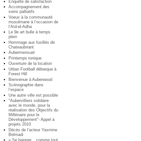
Enquête de satisfaction
Accompagnement des
soins palliatifs
Voeux à la communauté
musulmane à l’occasion de
l’Aïd-el-Adha
Le 9e art bulle à temps
plein
Hommage aux fusillés de
Chateaubriant
Aubermensuel
Printemps tonique
Ouverture de la location
Urban Football débarque à
Forest Hill
Bienvenue à Auberwood
Scénographie dans
l’espace
Une autre ville est possible
"Aubervilliers solidaire
avec le monde, pour la
réalisation des Objectifs du
Millénaire pour le
Développement"- Appel à
projets 2010
Décès de l’acteur Yasmine
Belmadi
« Se baigner... comme tout