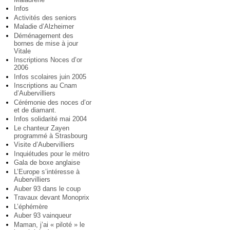
Infos
Activités des seniors
Maladie d’Alzheimer
Déménagement des
bornes de mise à jour
Vitale
Inscriptions Noces d’or
2006
Infos scolaires juin 2005
Inscriptions au Cnam
d’Aubervilliers
Cérémonie des noces d’or
et de diamant.
Infos solidarité mai 2004
Le chanteur Zayen
programmé à Strasbourg
Visite d’Aubervilliers
Inquiétudes pour le métro
Gala de boxe anglaise
L’Europe s’intéresse à
Aubervilliers
Auber 93 dans le coup
Travaux devant Monoprix
L’éphémère
Auber 93 vainqueur
Maman, j’ai « piloté » le