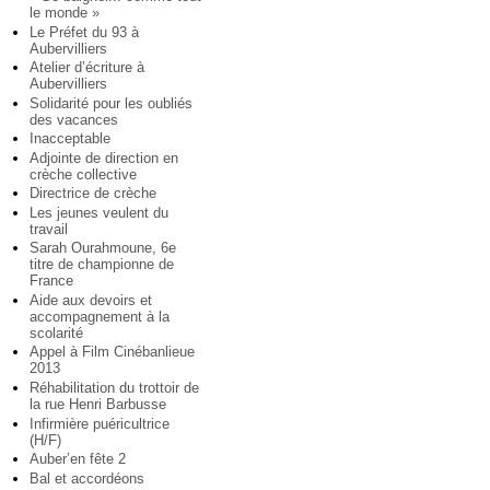
le monde »
Le Préfet du 93 à
Aubervilliers
Atelier d’écriture à
Aubervilliers
Solidarité pour les oubliés
des vacances
Inacceptable
Adjointe de direction en
crèche collective
Directrice de crèche
Les jeunes veulent du
travail
Sarah Ourahmoune, 6e
titre de championne de
France
Aide aux devoirs et
accompagnement à la
scolarité
Appel à Film Cinébanlieue
2013
Réhabilitation du trottoir de
la rue Henri Barbusse
Infirmière puéricultrice
(H/F)
Auber’en fête 2
Bal et accordéons