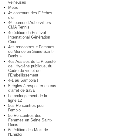
veineuses
Métro
4
concours des Flèches
e
d’or
4
tournoi d’Aubervilliers
e
CMA Tennis
4e édition du Festival
International Génération
Court
4es rencontres « Femmes
du Monde en Seine-Saint-
Denis »
4es Assises de la Propreté
de l’Hygiène publique, du
Cadre de vie et de
l’Embellissement
4-1 au Sambola !
5 règles à respecter en cas
d’arrêt de travail
Le prolongement de la
ligne 12
5es Rencontres pour
l’emploi
5e Rencontres des
Femmes en Seine Saint-
Denis
6e édition des Mois de
l’Emploi