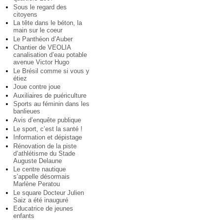
Sous le regard des
citoyens
La tête dans le béton, la
main sur le coeur
Le Panthéon d’Auber
Chantier de VEOLIA
canalisation d’eau potable
avenue Victor Hugo
Le Brésil comme si vous y
étiez
Joue contre joue
Auxiliaires de puériculture
Sports au féminin dans les
banlieues
Avis d’enquête publique
Le sport, c’est la santé !
Information et dépistage
Rénovation de la piste
d’athlétisme du Stade
Auguste Delaune
Le centre nautique
s’appelle désormais
Marlène Peratou
Le square Docteur Julien
Saiz a été inauguré
Educatrice de jeunes
enfants