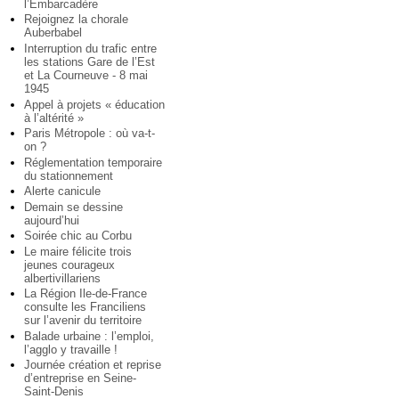
l’Embarcadère
Rejoignez la chorale
Auberbabel
Interruption du trafic entre
les stations Gare de l’Est
et La Courneuve - 8 mai
1945
Appel à projets « éducation
à l’altérité »
Paris Métropole : où va-t-
on ?
Réglementation temporaire
du stationnement
Alerte canicule
Demain se dessine
aujourd’hui
Soirée chic au Corbu
Le maire félicite trois
jeunes courageux
albertivillariens
La Région Ile-de-France
consulte les Franciliens
sur l’avenir du territoire
Balade urbaine : l’emploi,
l’agglo y travaille !
Journée création et reprise
d’entreprise en Seine-
Saint-Denis