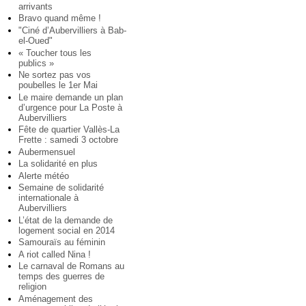
arrivants
Bravo quand même !
"Ciné d’Aubervilliers à Bab-
el-Oued"
« Toucher tous les
publics »
Ne sortez pas vos
poubelles le 1er Mai
Le maire demande un plan
d’urgence pour La Poste à
Aubervilliers
Fête de quartier Vallès-La
Frette : samedi 3 octobre
Aubermensuel
La solidarité en plus
Alerte météo
Semaine de solidarité
internationale à
Aubervilliers
L’état de la demande de
logement social en 2014
Samouraïs au féminin
A riot called Nina !
Le carnaval de Romans au
temps des guerres de
religion
Aménagement des