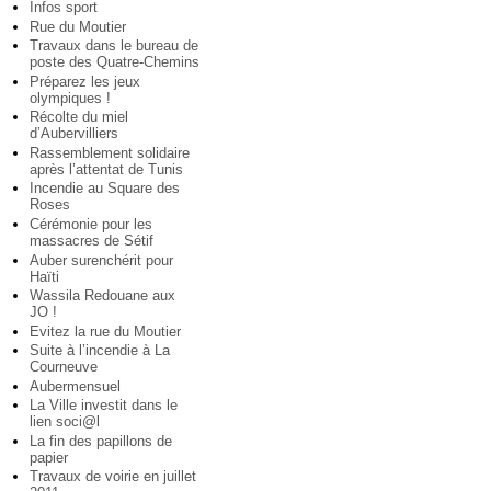
Infos sport
Rue du Moutier
Travaux dans le bureau de
poste des Quatre-Chemins
Préparez les jeux
olympiques !
Récolte du miel
d’Aubervilliers
Rassemblement solidaire
après l’attentat de Tunis
Incendie au Square des
Roses
Cérémonie pour les
massacres de Sétif
Auber surenchérit pour
Haïti
Wassila Redouane aux
JO !
Evitez la rue du Moutier
Suite à l’incendie à La
Courneuve
Aubermensuel
La Ville investit dans le
lien soci@l
La fin des papillons de
papier
Travaux de voirie en juillet