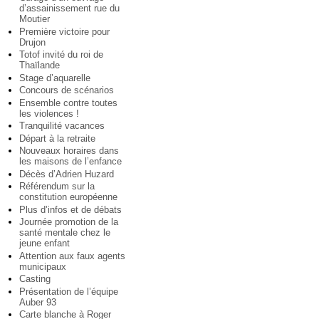
d’assainissement rue du
Moutier
Première victoire pour
Drujon
Totof invité du roi de
Thaïlande
Stage d’aquarelle
Concours de scénarios
Ensemble contre toutes
les violences !
Tranquilité vacances
Départ à la retraite
Nouveaux horaires dans
les maisons de l’enfance
Décès d’Adrien Huzard
Référendum sur la
constitution européenne
Plus d’infos et de débats
Journée promotion de la
santé mentale chez le
jeune enfant
Attention aux faux agents
municipaux
Casting
Présentation de l’équipe
Auber 93
Carte blanche à Roger