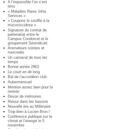
A l’impossible l’on s’est
tenu
« Maladies Rares Infos
Services »
« Coupons le souffle à la
mucoviscidose »
Signature du contrat de
partenariat entre le
Campus Condorcet et le
groupement Sérendicité
Animateurs soirées et
mercredis
Un carnaval de tous les
temps
Bonne année 2963
Le court en dit long
Bal de l’accordéon club
Aubermensuel
Mention assez bien pour la
rentrée
Devoir de mémoires
Retour dans les bassins
Nouvelle ère au Millénaire
Trop bien à Lucien Brun !
Conférence publique sur le
climat et l’énergie le 5
novembre