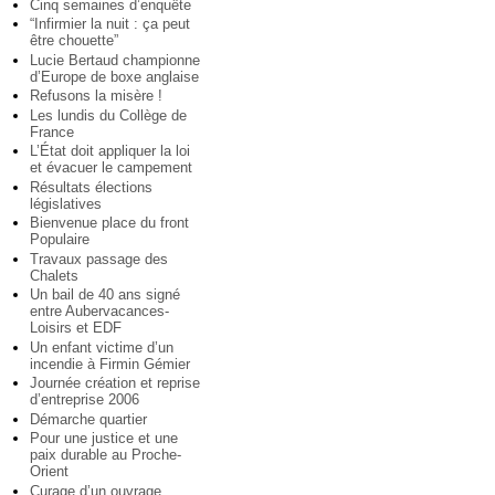
Cinq semaines d’enquête
“Infirmier la nuit : ça peut
être chouette”
Lucie Bertaud championne
d’Europe de boxe anglaise
Refusons la misère !
Les lundis du Collège de
France
L’État doit appliquer la loi
et évacuer le campement
Résultats élections
législatives
Bienvenue place du front
Populaire
Travaux passage des
Chalets
Un bail de 40 ans signé
entre Aubervacances-
Loisirs et EDF
Un enfant victime d’un
incendie à Firmin Gémier
Journée création et reprise
d’entreprise 2006
Démarche quartier
Pour une justice et une
paix durable au Proche-
Orient
Curage d’un ouvrage