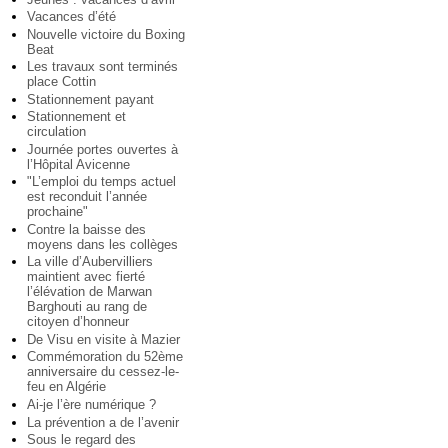
Vacances d’été
Nouvelle victoire du Boxing
Beat
Les travaux sont terminés
place Cottin
Stationnement payant
Stationnement et
circulation
Journée portes ouvertes à
l’Hôpital Avicenne
"L’emploi du temps actuel
est reconduit l’année
prochaine"
Contre la baisse des
moyens dans les collèges
La ville d’Aubervilliers
maintient avec fierté
l’élévation de Marwan
Barghouti au rang de
citoyen d’honneur
De Visu en visite à Mazier
Commémoration du 52ème
anniversaire du cessez-le-
feu en Algérie
Ai-je l’ère numérique ?
La prévention a de l’avenir
Sous le regard des