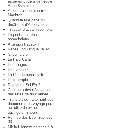
espaces publics de l’école
Anne Sylvestre
Atelier cuisine et soirée
Maghreb
Quand la télé parle du
théâtre et d’Aubervilliers
Travaux d’assainissement
Le printemps des
associations
Attention travaux !
Repas linguistique italien
Circul ’Livre
Le Parc Canal
Hommages
Bienvenue !
La fête du centre-ville
Proxi-emploi
Rejoignez Sol En Si
Concours des décorations
des fêtes de fin d’année
Transfert du traitement des
documents de voyage pour
les réfugiés et les
étrangers mineurs
Remise des Éco Trophées
93
Michel Jonasz en escale à