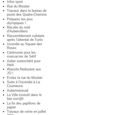
Infos sport
Rue du Moutier
Travaux dans le bureau de
poste des Quatre-Chemins
Préparez les jeux
olympiques !
Récolte du miel
d’Aubervilliers
Rassemblement solidaire
après l’attentat de Tunis
Incendie au Square des
Roses
Cérémonie pour les
massacres de Sétif
Auber surenchérit pour
Haïti
Wassila Redouane aux
JO !
Evitez la rue du Moutier
Suite à l’incendie à La
Courneuve
Aubermensuel
La Ville investit dans le
lien soci@l
La fin des papillons de
papier
Travaux de voirie en juillet