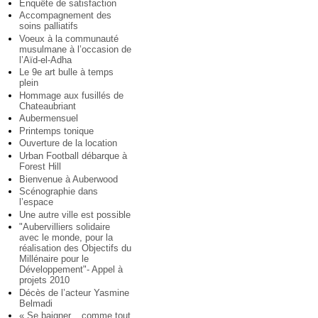
Enquête de satisfaction
Accompagnement des
soins palliatifs
Voeux à la communauté
musulmane à l’occasion de
l’Aïd-el-Adha
Le 9e art bulle à temps
plein
Hommage aux fusillés de
Chateaubriant
Aubermensuel
Printemps tonique
Ouverture de la location
Urban Football débarque à
Forest Hill
Bienvenue à Auberwood
Scénographie dans
l’espace
Une autre ville est possible
"Aubervilliers solidaire
avec le monde, pour la
réalisation des Objectifs du
Millénaire pour le
Développement"- Appel à
projets 2010
Décès de l’acteur Yasmine
Belmadi
« Se baigner... comme tout