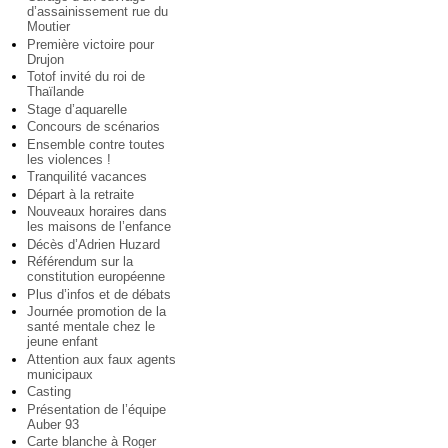
d’assainissement rue du
Moutier
Première victoire pour
Drujon
Totof invité du roi de
Thaïlande
Stage d’aquarelle
Concours de scénarios
Ensemble contre toutes
les violences !
Tranquilité vacances
Départ à la retraite
Nouveaux horaires dans
les maisons de l’enfance
Décès d’Adrien Huzard
Référendum sur la
constitution européenne
Plus d’infos et de débats
Journée promotion de la
santé mentale chez le
jeune enfant
Attention aux faux agents
municipaux
Casting
Présentation de l’équipe
Auber 93
Carte blanche à Roger