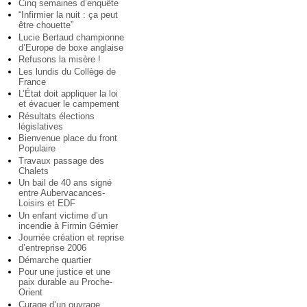
Cinq semaines d’enquête
“Infirmier la nuit : ça peut
être chouette”
Lucie Bertaud championne
d’Europe de boxe anglaise
Refusons la misère !
Les lundis du Collège de
France
L’État doit appliquer la loi
et évacuer le campement
Résultats élections
législatives
Bienvenue place du front
Populaire
Travaux passage des
Chalets
Un bail de 40 ans signé
entre Aubervacances-
Loisirs et EDF
Un enfant victime d’un
incendie à Firmin Gémier
Journée création et reprise
d’entreprise 2006
Démarche quartier
Pour une justice et une
paix durable au Proche-
Orient
Curage d’un ouvrage