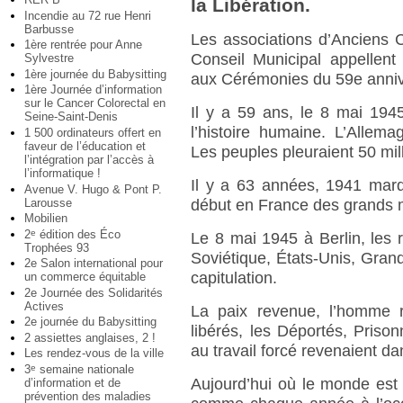
la Libération.
Incendie au 72 rue Henri
Barbusse
Les associations d’Anciens 
1ère rentrée pour Anne
Conseil Municipal appellent l
Sylvestre
1ère journée du Babysitting
aux Cérémonies du 59e annive
1ère Journée d’information
sur le Cancer Colorectal en
Il y a 59 ans, le 8 mai 1945
Seine-Saint-Denis
l’histoire humaine. L’Allemag
1 500 ordinateurs offert en
faveur de l’éducation et
Les peuples pleuraient 50 mil
l’intégration par l’accès à
l’informatique !
Il y a 63 années, 1941 marqu
Avenue V. Hugo & Pont P.
Larousse
début en France des grands 
Mobilien
2
édition des Éco
e
Le 8 mai 1945 à Berlin, les 
Trophées 93
Soviétique, États-Unis, Gran
2e Salon international pour
capitulation.
un commerce équitable
2e Journée des Solidarités
Actives
La paix revenue, l’homme re
2e journée du Babysitting
libérés, les Déportés, Prison
2 assiettes anglaises, 2 !
au travail forcé revenaient dan
Les rendez-vous de la ville
3
semaine nationale
e
Aujourd’hui où le monde est
d’information et de
prévention des maladies