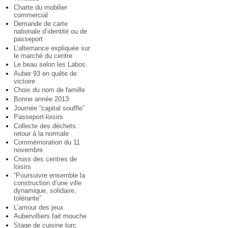
Charte du mobilier
commercial
Demande de carte
nationale d’identité ou de
passeport
L’alternance expliquée sur
le marché du centre
Le beau selon les Labos
Auber 93 en quête de
victoire
Choix du nom de famille
Bonne année 2013
Journée “capital souffle”
Passeport-loisirs
Collecte des déchets :
retour à la normale
Commémoration du 11
novembre
Cross des centres de
loisirs
“Poursuivre ensemble la
construction d’une ville
dynamique, solidaire,
tolérante”
L’amour des jeux
Aubervilliers fait mouche
Stage de cuisine turc