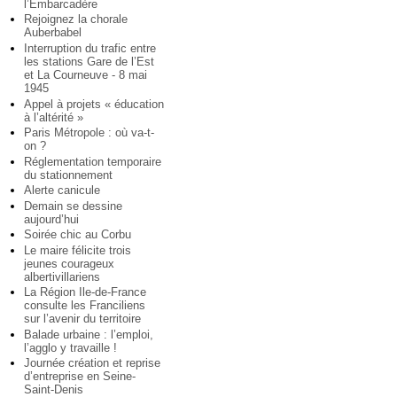
l’Embarcadère
Rejoignez la chorale
Auberbabel
Interruption du trafic entre
les stations Gare de l’Est
et La Courneuve - 8 mai
1945
Appel à projets « éducation
à l’altérité »
Paris Métropole : où va-t-
on ?
Réglementation temporaire
du stationnement
Alerte canicule
Demain se dessine
aujourd’hui
Soirée chic au Corbu
Le maire félicite trois
jeunes courageux
albertivillariens
La Région Ile-de-France
consulte les Franciliens
sur l’avenir du territoire
Balade urbaine : l’emploi,
l’agglo y travaille !
Journée création et reprise
d’entreprise en Seine-
Saint-Denis