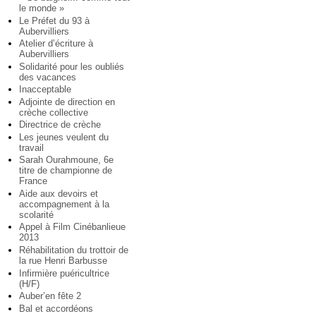
le monde »
Le Préfet du 93 à
Aubervilliers
Atelier d’écriture à
Aubervilliers
Solidarité pour les oubliés
des vacances
Inacceptable
Adjointe de direction en
crèche collective
Directrice de crèche
Les jeunes veulent du
travail
Sarah Ourahmoune, 6e
titre de championne de
France
Aide aux devoirs et
accompagnement à la
scolarité
Appel à Film Cinébanlieue
2013
Réhabilitation du trottoir de
la rue Henri Barbusse
Infirmière puéricultrice
(H/F)
Auber’en fête 2
Bal et accordéons