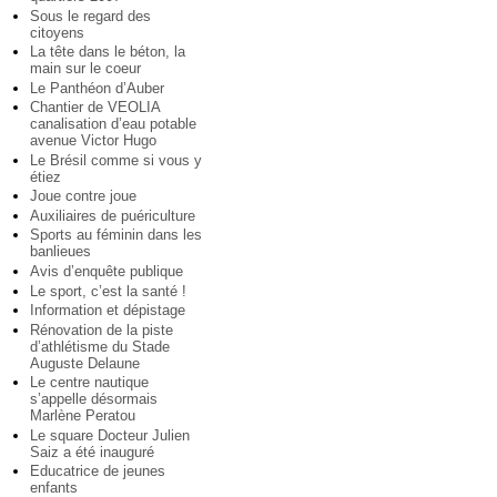
Sous le regard des
citoyens
La tête dans le béton, la
main sur le coeur
Le Panthéon d’Auber
Chantier de VEOLIA
canalisation d’eau potable
avenue Victor Hugo
Le Brésil comme si vous y
étiez
Joue contre joue
Auxiliaires de puériculture
Sports au féminin dans les
banlieues
Avis d’enquête publique
Le sport, c’est la santé !
Information et dépistage
Rénovation de la piste
d’athlétisme du Stade
Auguste Delaune
Le centre nautique
s’appelle désormais
Marlène Peratou
Le square Docteur Julien
Saiz a été inauguré
Educatrice de jeunes
enfants