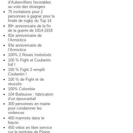
d’Aubervilliers favorables
au vote des étrangers
75 invitations pour 2
personnes à gagner pour la
finale de rugby du Top 14
89
anniversaire de la fin
e
de la guerre de 1914-1918
92e anniversaire de
l’Armistice
93e anniversaire de
l’Armistice
100% 2 Roues motorisés
100 % Fight et Coubertin
full !
100 % Fight 2 remplit
Coubertin !
100 % de Fight et de
réussite
100% Colombie
104 Barbusse : fabrication
d’un épouvantail
300 personnes en mairie
pour condamner les
violences
400 marmots dans le
bayou
450 vélos en libre service
sur le territoire de Plaine