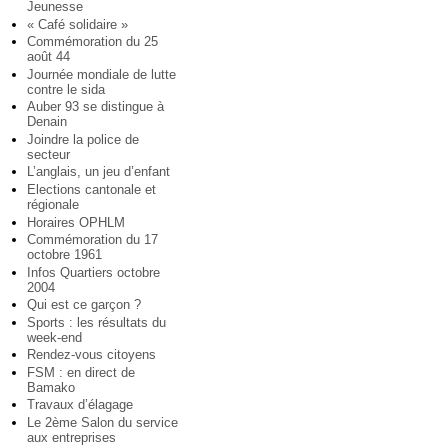
Jeunesse
« Café solidaire »
Commémoration du 25
août 44
Journée mondiale de lutte
contre le sida
Auber 93 se distingue à
Denain
Joindre la police de
secteur
L’anglais, un jeu d’enfant
Elections cantonale et
régionale
Horaires OPHLM
Commémoration du 17
octobre 1961
Infos Quartiers octobre
2004
Qui est ce garçon ?
Sports : les résultats du
week-end
Rendez-vous citoyens
FSM : en direct de
Bamako
Travaux d’élagage
Le 2ème Salon du service
aux entreprises