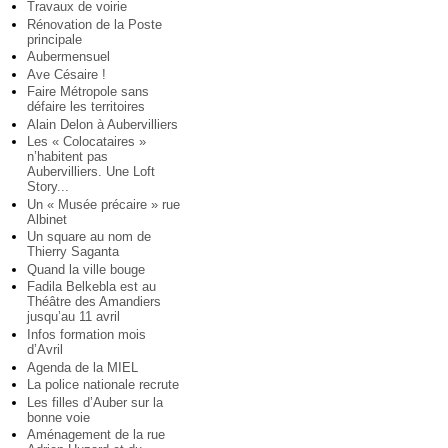
Travaux de voirie
Rénovation de la Poste
principale
Aubermensuel
Ave Césaire !
Faire Métropole sans
défaire les territoires
Alain Delon à Aubervilliers
Les « Colocataires »
n’habitent pas
Aubervilliers. Une Loft
Story...
Un « Musée précaire » rue
Albinet
Un square au nom de
Thierry Saganta
Quand la ville bouge
Fadila Belkebla est au
Théâtre des Amandiers
jusqu’au 11 avril
Infos formation mois
d’Avril
Agenda de la MIEL
La police nationale recrute
Les filles d’Auber sur la
bonne voie
Aménagement de la rue