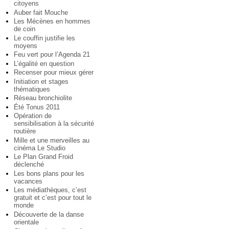
citoyens
Auber fait Mouche
Les Mécènes en hommes
de coin
Le couffin justifie les
moyens
Feu vert pour l’Agenda 21
L’égalité en question
Recenser pour mieux gérer
Initiation et stages
thématiques
Réseau bronchiolite
Été Tonus 2011
Opération de
sensibilisation à la sécurité
routière
Mille et une merveilles au
cinéma Le Studio
Le Plan Grand Froid
déclenché
Les bons plans pour les
vacances
Les médiathèques, c’est
gratuit et c’est pour tout le
monde
Découverte de la danse
orientale