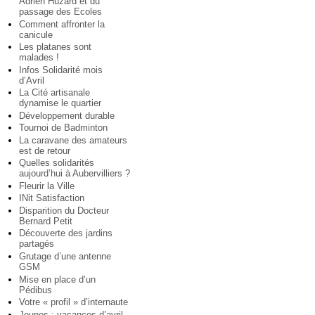
Adrien Huzard et du
passage des Ecoles
Comment affronter la
canicule
Les platanes sont
malades !
Infos Solidarité mois
d’Avril
La Cité artisanale
dynamise le quartier
Développement durable
Tournoi de Badminton
La caravane des amateurs
est de retour
Quelles solidarités
aujourd’hui à Aubervilliers ?
Fleurir la Ville
INit Satisfaction
Disparition du Docteur
Bernard Petit
Découverte des jardins
partagés
Grutage d’une antenne
GSM
Mise en place d’un
Pédibus
Votre « profil » d’internaute
Jeunes : vacances d’avril