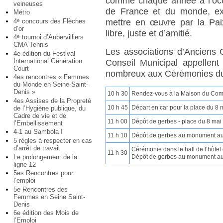
comme chaque année à l’occa
veineuses
de France et du monde, ex
Métro
4
concours des Flèches
e
mettre en œuvre par la Paix
d’or
libre, juste et d’amitié.
4
tournoi d’Aubervilliers
e
CMA Tennis
Les associations d’Anciens 
4e édition du Festival
International Génération
Conseil Municipal appellent l
Court
nombreux aux Cérémonies du 
4es rencontres « Femmes
du Monde en Seine-Saint-
Denis »
10 h 30
Rendez-vous à la Maison du Comb
4es Assises de la Propreté
10 h 45
Départ en car pour la place du 8 
de l’Hygiène publique, du
Cadre de vie et de
11 h 00
Dépôt de gerbes - place du 8 mai
l’Embellissement
4-1 au Sambola !
11 h 10
Dépôt de gerbes au monument aux 
5 règles à respecter en cas
d’arrêt de travail
Cérémonie dans le hall de l’hôtel 
11 h 30
Le prolongement de la
Dépôt de gerbes au monument au
ligne 12
5es Rencontres pour
l’emploi
5e Rencontres des
Femmes en Seine Saint-
Denis
6e édition des Mois de
l’Emploi