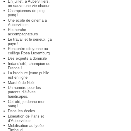
En juillet, à Aubervilliers,
on sauve une vie chacun !
Championnes de ping
pong !
Une école de cinéma à
Aubervilliers
Recherche
accompagnateurs
Le travail et le sérieux, ça
paye !
Rencontre citoyenne au
collège Rosa Luxemburg
Des experts à domicile
Indans’cité, champion de
France !
La brochure jeune public
est en ligne
Marché de Noël
Un numéro pour les
parents d’élèves
handicapés.
Cet été, je donne mon
sang !
Dans les écoles
Libération de Paris et
d’Aubervilliers
Mobilisation au lycée
Timbaud