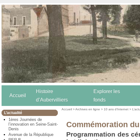
Histoire
Explorer les
Accueil
d’Aubervilliers
fonds
Accueil
>
Archives en ligne
>
10 ans d’Internet
>
L’act
L’actualité
1ères Journées de
Commémoration du 
l’innovation en Seine-Saint-
Denis
Programmation des cér
Avenue de la République
RER B