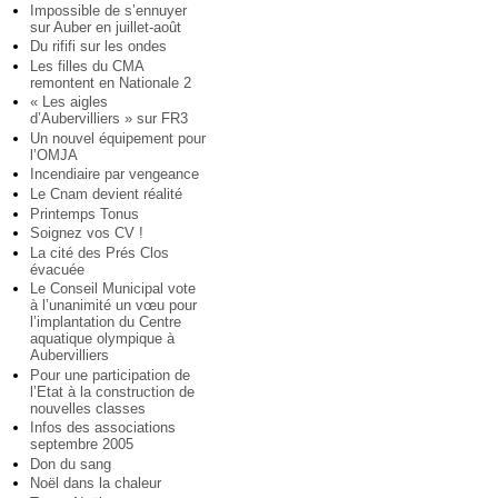
Impossible de s’ennuyer
sur Auber en juillet-août
Du rififi sur les ondes
Les filles du CMA
remontent en Nationale 2
« Les aigles
d’Aubervilliers » sur FR3
Un nouvel équipement pour
l’OMJA
Incendiaire par vengeance
Le Cnam devient réalité
Printemps Tonus
Soignez vos CV !
La cité des Prés Clos
évacuée
Le Conseil Municipal vote
à l’unanimité un vœu pour
l’implantation du Centre
aquatique olympique à
Aubervilliers
Pour une participation de
l’Etat à la construction de
nouvelles classes
Infos des associations
septembre 2005
Don du sang
Noël dans la chaleur