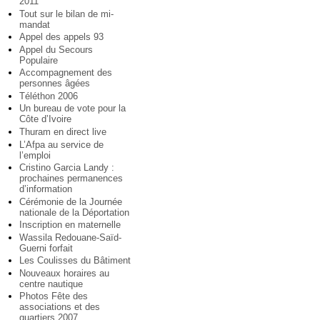
2011
Tout sur le bilan de mi-
mandat
Appel des appels 93
Appel du Secours
Populaire
Accompagnement des
personnes âgées
Téléthon 2006
Un bureau de vote pour la
Côte d’Ivoire
Thuram en direct live
L’Afpa au service de
l’emploi
Cristino Garcia Landy :
prochaines permanences
d’information
Cérémonie de la Journée
nationale de la Déportation
Inscription en maternelle
Wassila Redouane-Saïd-
Guerni forfait
Les Coulisses du Bâtiment
Nouveaux horaires au
centre nautique
Photos Fête des
associations et des
quartiers 2007