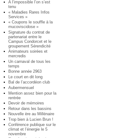
A l’impossible l’on s’est
tenu
« Maladies Rares Infos
Services »
« Coupons le souffle à la
mucoviscidose »
Signature du contrat de
partenariat entre le
Campus Condorcet et le
groupement Sérendicité
Animateurs soirées et
mercredis
Un carnaval de tous les
temps
Bonne année 2963
Le court en dit long
Bal de l’accordéon club
Aubermensuel
Mention assez bien pour la
rentrée
Devoir de mémoires
Retour dans les bassins
Nouvelle ère au Millénaire
Trop bien à Lucien Brun !
Conférence publique sur le
climat et l’énergie le 5
novembre