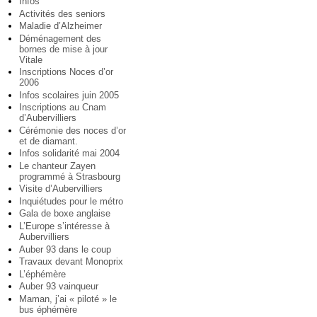
Infos
Activités des seniors
Maladie d’Alzheimer
Déménagement des
bornes de mise à jour
Vitale
Inscriptions Noces d’or
2006
Infos scolaires juin 2005
Inscriptions au Cnam
d’Aubervilliers
Cérémonie des noces d’or
et de diamant.
Infos solidarité mai 2004
Le chanteur Zayen
programmé à Strasbourg
Visite d’Aubervilliers
Inquiétudes pour le métro
Gala de boxe anglaise
L’Europe s’intéresse à
Aubervilliers
Auber 93 dans le coup
Travaux devant Monoprix
L’éphémère
Auber 93 vainqueur
Maman, j’ai « piloté » le
bus éphémère