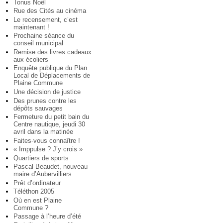
Tonus Noël
Rue des Cités au cinéma
Le recensement, c’est
maintenant !
Prochaine séance du
conseil municipal
Remise des livres cadeaux
aux écoliers
Enquête publique du Plan
Local de Déplacements de
Plaine Commune
Une décision de justice
Des prunes contre les
dépôts sauvages
Fermeture du petit bain du
Centre nautique, jeudi 30
avril dans la matinée
Faites-vous connaître !
« Imppulse ? J’y crois »
Quartiers de sports
Pascal Beaudet, nouveau
maire d’Aubervilliers
Prêt d’ordinateur
Téléthon 2005
Où en est Plaine
Commune ?
Passage à l’heure d’été