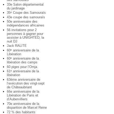
33e Salon départemental
du jardinage
35
Coupe des Samouraïs
e
43e coupe des samouraïs
50e anniversaire des
indépendances africaines
56 invitations pour 2
personnes à gagner pour
assister à UNIGHTED, la
nuit DJ
Jack RALITE
60
anniversaire de la
e
Libération
60
anniversaire de la
e
libération des camps
60 piges pour l’Omja
61
anniversaire de la
e
libération
63ème anniversaire de
l’exécution des vingt-sept
de Châteaubriant
66e anniversaire de la
Libération de Paris et
d’Aubervilliers
70e anniversaire de la
disparition de Marcel Reine
72 % des habitants