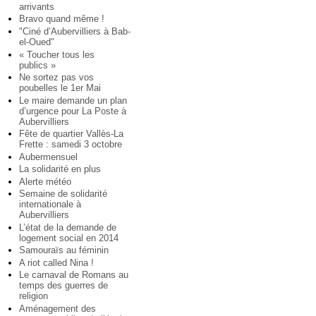
arrivants
Bravo quand même !
"Ciné d’Aubervilliers à Bab-
el-Oued"
« Toucher tous les
publics »
Ne sortez pas vos
poubelles le 1er Mai
Le maire demande un plan
d’urgence pour La Poste à
Aubervilliers
Fête de quartier Vallès-La
Frette : samedi 3 octobre
Aubermensuel
La solidarité en plus
Alerte météo
Semaine de solidarité
internationale à
Aubervilliers
L’état de la demande de
logement social en 2014
Samouraïs au féminin
A riot called Nina !
Le carnaval de Romans au
temps des guerres de
religion
Aménagement des