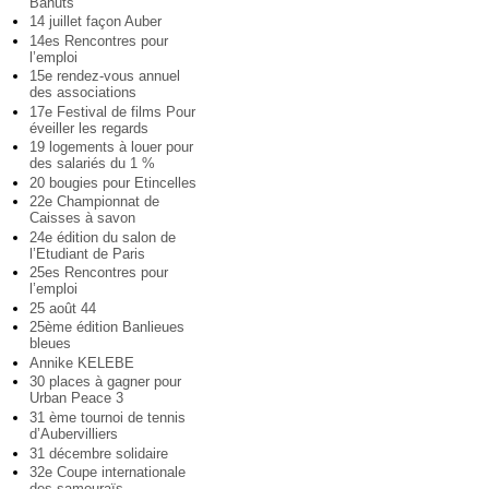
Bahuts
14 juillet façon Auber
14es Rencontres pour
l’emploi
15e rendez-vous annuel
des associations
17e Festival de films Pour
éveiller les regards
19 logements à louer pour
des salariés du 1 %
20 bougies pour Etincelles
22e Championnat de
Caisses à savon
24e édition du salon de
l’Etudiant de Paris
25es Rencontres pour
l’emploi
25 août 44
25ème édition Banlieues
bleues
Annike KELEBE
30 places à gagner pour
Urban Peace 3
31 ème tournoi de tennis
d’Aubervilliers
31 décembre solidaire
32e Coupe internationale
des samouraïs