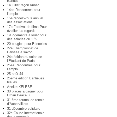
Bahuts
14 juillet façon Auber
14es Rencontres pour
l’emploi
15e rendez-vous annuel
des associations
17e Festival de films Pour
éveiller les regards
19 logements à louer pour
des salariés du 1 %
20 bougies pour Etincelles
22e Championnat de
Caisses à savon
24e édition du salon de
l’Etudiant de Paris
25es Rencontres pour
l’emploi
25 août 44
25ème édition Banlieues
bleues
Annike KELEBE
30 places à gagner pour
Urban Peace 3
31 ème tournoi de tennis
d’Aubervilliers
31 décembre solidaire
32e Coupe internationale
des samouraïs