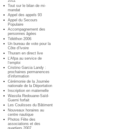
2011
Tout sur le bilan de mi-
mandat
Appel des appels 93
Appel du Secours
Populaire
Accompagnement des
personnes âgées
Téléthon 2006
Un bureau de vote pour la
Côte d’Ivoire
Thuram en direct live
L’Afpa au service de
l’emploi
Cristino Garcia Landy :
prochaines permanences
d’information
Cérémonie de la Journée
nationale de la Déportation
Inscription en maternelle
Wassila Redouane-Saïd-
Guerni forfait
Les Coulisses du Bâtiment
Nouveaux horaires au
centre nautique
Photos Fête des
associations et des
quartiers 2007