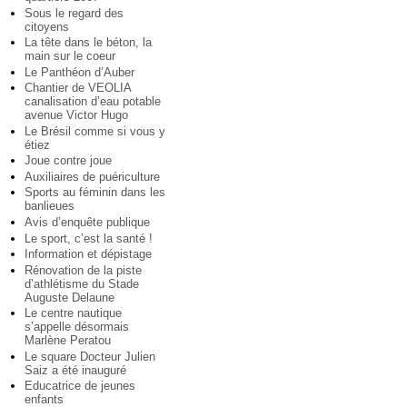
Sous le regard des
citoyens
La tête dans le béton, la
main sur le coeur
Le Panthéon d’Auber
Chantier de VEOLIA
canalisation d’eau potable
avenue Victor Hugo
Le Brésil comme si vous y
étiez
Joue contre joue
Auxiliaires de puériculture
Sports au féminin dans les
banlieues
Avis d’enquête publique
Le sport, c’est la santé !
Information et dépistage
Rénovation de la piste
d’athlétisme du Stade
Auguste Delaune
Le centre nautique
s’appelle désormais
Marlène Peratou
Le square Docteur Julien
Saiz a été inauguré
Educatrice de jeunes
enfants