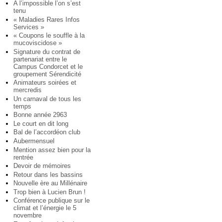
A l’impossible l’on s’est
tenu
« Maladies Rares Infos
Services »
« Coupons le souffle à la
mucoviscidose »
Signature du contrat de
partenariat entre le
Campus Condorcet et le
groupement Sérendicité
Animateurs soirées et
mercredis
Un carnaval de tous les
temps
Bonne année 2963
Le court en dit long
Bal de l’accordéon club
Aubermensuel
Mention assez bien pour la
rentrée
Devoir de mémoires
Retour dans les bassins
Nouvelle ère au Millénaire
Trop bien à Lucien Brun !
Conférence publique sur le
climat et l’énergie le 5
novembre