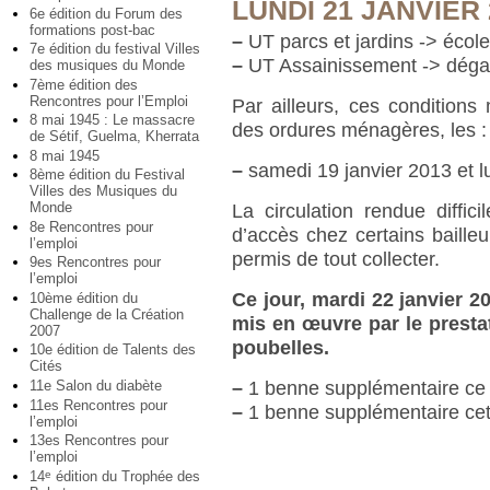
LUNDI 21 JANVIER 
6e édition du Forum des
formations post-bac
–
UT parcs et jardins -> école
7e édition du festival Villes
–
UT Assainissement -> dégag
des musiques du Monde
7ème édition des
Rencontres pour l’Emploi
Par ailleurs, ces conditions
8 mai 1945 : Le massacre
des ordures ménagères, les :
de Sétif, Guelma, Kherrata
8 mai 1945
–
samedi 19 janvier 2013 et lu
8ème édition du Festival
Villes des Musiques du
Monde
La circulation rendue diffici
8e Rencontres pour
d’accès chez certains baille
l’emploi
permis de tout collecter.
9es Rencontres pour
l’emploi
Ce jour, mardi 22 janvier 
10ème édition du
Challenge de la Création
mis en œuvre par le presta
2007
poubelles.
10e édition de Talents des
Cités
–
1 benne supplémentaire ce
11e Salon du diabète
11es Rencontres pour
–
1 benne supplémentaire cet
l’emploi
13es Rencontres pour
l’emploi
14
édition du Trophée des
e