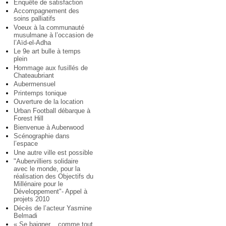
Enquête de satisfaction
Accompagnement des
soins palliatifs
Voeux à la communauté
musulmane à l’occasion de
l’Aïd-el-Adha
Le 9e art bulle à temps
plein
Hommage aux fusillés de
Chateaubriant
Aubermensuel
Printemps tonique
Ouverture de la location
Urban Football débarque à
Forest Hill
Bienvenue à Auberwood
Scénographie dans
l’espace
Une autre ville est possible
"Aubervilliers solidaire
avec le monde, pour la
réalisation des Objectifs du
Millénaire pour le
Développement"- Appel à
projets 2010
Décès de l’acteur Yasmine
Belmadi
« Se baigner... comme tout