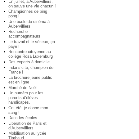
En juillet, à Aubervilliers,
on sauve une vie chacun !
Championnes de ping
pong !
Une école de cinéma à
Aubervilliers
Recherche
accompagnateurs
Le travail et le sérieux, ça
paye !
Rencontre citoyenne au
collège Rosa Luxemburg
Des experts à domicile
Indans’cité, champion de
France !
La brochure jeune public
est en ligne
Marché de Noël
Un numéro pour les
parents d’élèves
handicapés.
Cet été, je donne mon
sang !
Dans les écoles
Libération de Paris et
d’Aubervilliers
Mobilisation au lycée
Timbaud