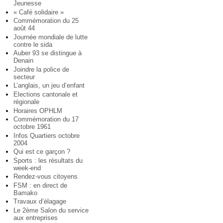
Jeunesse
« Café solidaire »
Commémoration du 25
août 44
Journée mondiale de lutte
contre le sida
Auber 93 se distingue à
Denain
Joindre la police de
secteur
L’anglais, un jeu d’enfant
Elections cantonale et
régionale
Horaires OPHLM
Commémoration du 17
octobre 1961
Infos Quartiers octobre
2004
Qui est ce garçon ?
Sports : les résultats du
week-end
Rendez-vous citoyens
FSM : en direct de
Bamako
Travaux d’élagage
Le 2ème Salon du service
aux entreprises