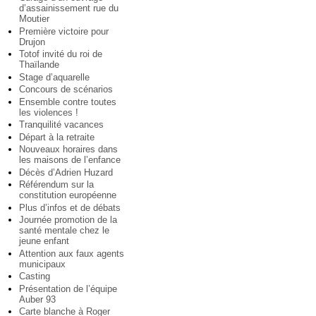
d’assainissement rue du
Moutier
Première victoire pour
Drujon
Totof invité du roi de
Thaïlande
Stage d’aquarelle
Concours de scénarios
Ensemble contre toutes
les violences !
Tranquilité vacances
Départ à la retraite
Nouveaux horaires dans
les maisons de l’enfance
Décès d’Adrien Huzard
Référendum sur la
constitution européenne
Plus d’infos et de débats
Journée promotion de la
santé mentale chez le
jeune enfant
Attention aux faux agents
municipaux
Casting
Présentation de l’équipe
Auber 93
Carte blanche à Roger