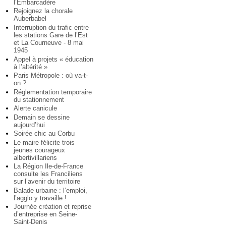
l’Embarcadère
Rejoignez la chorale
Auberbabel
Interruption du trafic entre
les stations Gare de l’Est
et La Courneuve - 8 mai
1945
Appel à projets « éducation
à l’altérité »
Paris Métropole : où va-t-
on ?
Réglementation temporaire
du stationnement
Alerte canicule
Demain se dessine
aujourd’hui
Soirée chic au Corbu
Le maire félicite trois
jeunes courageux
albertivillariens
La Région Ile-de-France
consulte les Franciliens
sur l’avenir du territoire
Balade urbaine : l’emploi,
l’agglo y travaille !
Journée création et reprise
d’entreprise en Seine-
Saint-Denis