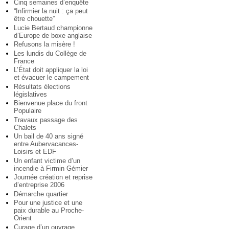
Cinq semaines d’enquête
“Infirmier la nuit : ça peut
être chouette”
Lucie Bertaud championne
d’Europe de boxe anglaise
Refusons la misère !
Les lundis du Collège de
France
L’État doit appliquer la loi
et évacuer le campement
Résultats élections
législatives
Bienvenue place du front
Populaire
Travaux passage des
Chalets
Un bail de 40 ans signé
entre Aubervacances-
Loisirs et EDF
Un enfant victime d’un
incendie à Firmin Gémier
Journée création et reprise
d’entreprise 2006
Démarche quartier
Pour une justice et une
paix durable au Proche-
Orient
Curage d’un ouvrage