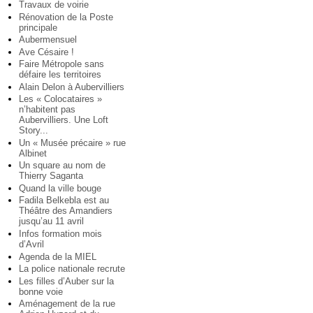
Travaux de voirie
Rénovation de la Poste
principale
Aubermensuel
Ave Césaire !
Faire Métropole sans
défaire les territoires
Alain Delon à Aubervilliers
Les « Colocataires »
n’habitent pas
Aubervilliers. Une Loft
Story...
Un « Musée précaire » rue
Albinet
Un square au nom de
Thierry Saganta
Quand la ville bouge
Fadila Belkebla est au
Théâtre des Amandiers
jusqu’au 11 avril
Infos formation mois
d’Avril
Agenda de la MIEL
La police nationale recrute
Les filles d’Auber sur la
bonne voie
Aménagement de la rue