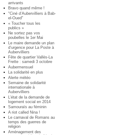
arrivants
Bravo quand même !
"Ciné d’Aubervilliers à Bab-
el-Oued"
« Toucher tous les
publics »
Ne sortez pas vos
poubelles le 1er Mai
Le maire demande un plan
d’urgence pour La Poste à
Aubervilliers
Fête de quartier Vallès-La
Frette : samedi 3 octobre
Aubermensuel
La solidarité en plus
Alerte météo
Semaine de solidarité
internationale à
Aubervilliers
L’état de la demande de
logement social en 2014
Samouraïs au féminin
A riot called Nina !
Le carnaval de Romans au
temps des guerres de
religion
Aménagement des