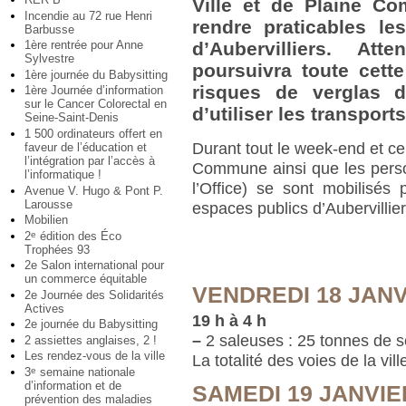
Ville et de Plaine C
Incendie au 72 rue Henri
rendre praticables le
Barbusse
1ère rentrée pour Anne
d’Aubervilliers. Att
Sylvestre
poursuivra toute cett
1ère journée du Babysitting
risques de verglas du
1ère Journée d’information
sur le Cancer Colorectal en
d’utiliser les transport
Seine-Saint-Denis
1 500 ordinateurs offert en
Durant tout le week-end et ce 
faveur de l’éducation et
l’intégration par l’accès à
Commune ainsi que les perso
l’informatique !
l’Office) se sont mobilisés 
Avenue V. Hugo & Pont P.
Larousse
espaces publics d’Aubervillier
Mobilien
2
édition des Éco
e
Trophées 93
2e Salon international pour
un commerce équitable
VENDREDI 18 JANV
2e Journée des Solidarités
Actives
19 h à 4 h
2e journée du Babysitting
–
2 saleuses : 25 tonnes de s
2 assiettes anglaises, 2 !
Les rendez-vous de la ville
La totalité des voies de la vil
3
semaine nationale
e
d’information et de
SAMEDI 19 JANVIE
prévention des maladies