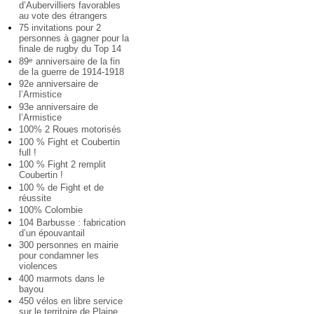
d’Aubervilliers favorables
au vote des étrangers
75 invitations pour 2
personnes à gagner pour la
finale de rugby du Top 14
89
anniversaire de la fin
e
de la guerre de 1914-1918
92e anniversaire de
l’Armistice
93e anniversaire de
l’Armistice
100% 2 Roues motorisés
100 % Fight et Coubertin
full !
100 % Fight 2 remplit
Coubertin !
100 % de Fight et de
réussite
100% Colombie
104 Barbusse : fabrication
d’un épouvantail
300 personnes en mairie
pour condamner les
violences
400 marmots dans le
bayou
450 vélos en libre service
sur le territoire de Plaine