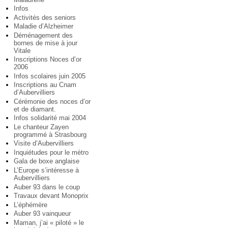
Infos
Activités des seniors
Maladie d’Alzheimer
Déménagement des
bornes de mise à jour
Vitale
Inscriptions Noces d’or
2006
Infos scolaires juin 2005
Inscriptions au Cnam
d’Aubervilliers
Cérémonie des noces d’or
et de diamant.
Infos solidarité mai 2004
Le chanteur Zayen
programmé à Strasbourg
Visite d’Aubervilliers
Inquiétudes pour le métro
Gala de boxe anglaise
L’Europe s’intéresse à
Aubervilliers
Auber 93 dans le coup
Travaux devant Monoprix
L’éphémère
Auber 93 vainqueur
Maman, j’ai « piloté » le