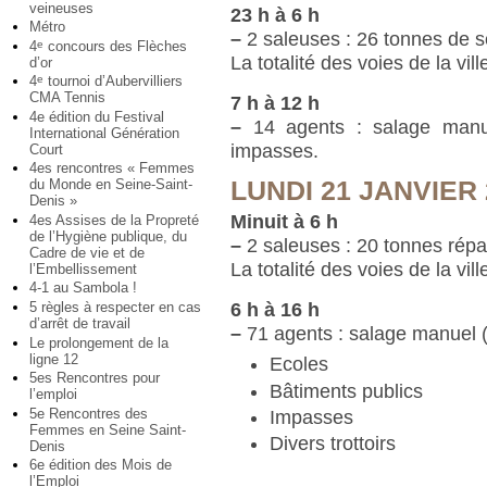
veineuses
23 h à 6 h
Métro
–
2 saleuses : 26 tonnes de s
4
concours des Flèches
e
La totalité des voies de la vil
d’or
4
tournoi d’Aubervilliers
e
CMA Tennis
7 h à 12 h
4e édition du Festival
–
14 agents : salage manue
International Génération
impasses.
Court
4es rencontres « Femmes
LUNDI 21 JANVIER 
du Monde en Seine-Saint-
Denis »
Minuit à 6 h
4es Assises de la Propreté
de l’Hygiène publique, du
–
2 saleuses : 20 tonnes rép
Cadre de vie et de
La totalité des voies de la vil
l’Embellissement
4-1 au Sambola !
6 h à 16 h
5 règles à respecter en cas
d’arrêt de travail
–
71 agents : salage manuel (d
Le prolongement de la
ligne 12
Ecoles
5es Rencontres pour
Bâtiments publics
l’emploi
5e Rencontres des
Impasses
Femmes en Seine Saint-
Divers trottoirs
Denis
6e édition des Mois de
l’Emploi