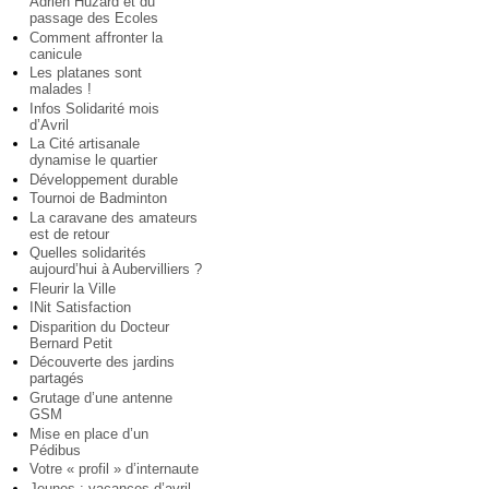
Adrien Huzard et du
passage des Ecoles
Comment affronter la
canicule
Les platanes sont
malades !
Infos Solidarité mois
d’Avril
La Cité artisanale
dynamise le quartier
Développement durable
Tournoi de Badminton
La caravane des amateurs
est de retour
Quelles solidarités
aujourd’hui à Aubervilliers ?
Fleurir la Ville
INit Satisfaction
Disparition du Docteur
Bernard Petit
Découverte des jardins
partagés
Grutage d’une antenne
GSM
Mise en place d’un
Pédibus
Votre « profil » d’internaute
Jeunes : vacances d’avril