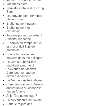
Vacances d’été
Nouvelle victoire du Boxing
Beat
Les travaux sont terminés
place Cottin
Stationnement payant
Stationnement et
circulation
Journée portes ouvertes à
l’Hôpital Avicenne
"L’emploi du temps actuel
est reconduit l’année
prochaine"
Contre la baisse des
moyens dans les collèges
La ville d’Aubervilliers
maintient avec fierté
l’élévation de Marwan
Barghouti au rang de
citoyen d’honneur
De Visu en visite à Mazier
Commémoration du 52ème
anniversaire du cessez-le-
feu en Algérie
Ai-je l’ère numérique ?
La prévention a de l’avenir
Sous le regard des