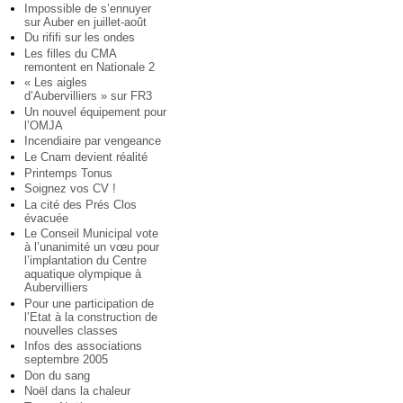
Impossible de s’ennuyer
sur Auber en juillet-août
Du rififi sur les ondes
Les filles du CMA
remontent en Nationale 2
« Les aigles
d’Aubervilliers » sur FR3
Un nouvel équipement pour
l’OMJA
Incendiaire par vengeance
Le Cnam devient réalité
Printemps Tonus
Soignez vos CV !
La cité des Prés Clos
évacuée
Le Conseil Municipal vote
à l’unanimité un vœu pour
l’implantation du Centre
aquatique olympique à
Aubervilliers
Pour une participation de
l’Etat à la construction de
nouvelles classes
Infos des associations
septembre 2005
Don du sang
Noël dans la chaleur