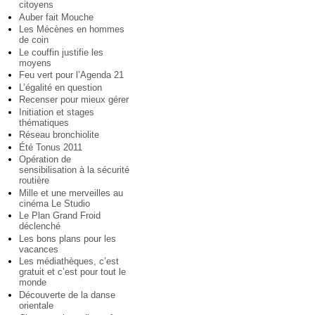
citoyens
Auber fait Mouche
Les Mécènes en hommes
de coin
Le couffin justifie les
moyens
Feu vert pour l’Agenda 21
L’égalité en question
Recenser pour mieux gérer
Initiation et stages
thématiques
Réseau bronchiolite
Été Tonus 2011
Opération de
sensibilisation à la sécurité
routière
Mille et une merveilles au
cinéma Le Studio
Le Plan Grand Froid
déclenché
Les bons plans pour les
vacances
Les médiathèques, c’est
gratuit et c’est pour tout le
monde
Découverte de la danse
orientale