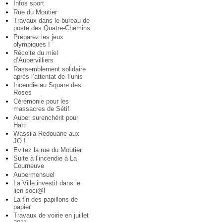
Infos sport
Rue du Moutier
Travaux dans le bureau de
poste des Quatre-Chemins
Préparez les jeux
olympiques !
Récolte du miel
d’Aubervilliers
Rassemblement solidaire
après l’attentat de Tunis
Incendie au Square des
Roses
Cérémonie pour les
massacres de Sétif
Auber surenchérit pour
Haïti
Wassila Redouane aux
JO !
Evitez la rue du Moutier
Suite à l’incendie à La
Courneuve
Aubermensuel
La Ville investit dans le
lien soci@l
La fin des papillons de
papier
Travaux de voirie en juillet