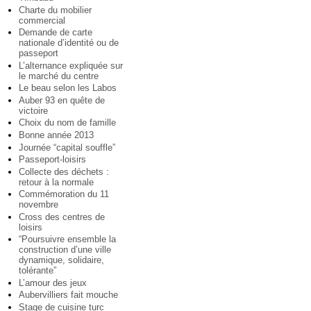
Charte du mobilier
commercial
Demande de carte
nationale d’identité ou de
passeport
L’alternance expliquée sur
le marché du centre
Le beau selon les Labos
Auber 93 en quête de
victoire
Choix du nom de famille
Bonne année 2013
Journée “capital souffle”
Passeport-loisirs
Collecte des déchets :
retour à la normale
Commémoration du 11
novembre
Cross des centres de
loisirs
“Poursuivre ensemble la
construction d’une ville
dynamique, solidaire,
tolérante”
L’amour des jeux
Aubervilliers fait mouche
Stage de cuisine turc