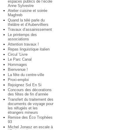
espaces publics de l’école
Anne Sylvestre
Atelier cuisine et soirée
Maghreb
Quand la télé parle du
théâtre et d’Aubervilliers
Travaux d’assainissement
Le printemps des
associations
Attention travaux !
Repas linguistique italien
Circul ’Livre
Le Parc Canal
Hommages
Bienvenue !
La fête du centre-ville
Proxi-emploi
Rejoignez Sol En Si
Concours des décorations
des fêtes de fin d’année
Transfert du traitement des
documents de voyage pour
les réfugiés et les
étrangers mineurs
Remise des Éco Trophées
93
Michel Jonasz en escale à