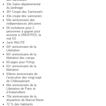
33e Salon départemental
du jardinage
35
Coupe des Samouraïs
e
43e coupe des samouraïs
50e anniversaire des
indépendances africaines
56 invitations pour 2
personnes à gagner pour
assister à UNIGHTED, la
nuit DJ
Jack RALITE
60
anniversaire de la
e
Libération
60
anniversaire de la
e
libération des camps
60 piges pour l’Omja
61
anniversaire de la
e
libération
63ème anniversaire de
l’exécution des vingt-sept
de Châteaubriant
66e anniversaire de la
Libération de Paris et
d’Aubervilliers
70e anniversaire de la
disparition de Marcel Reine
72 % des habitants