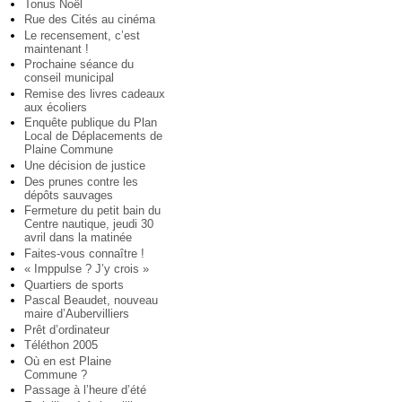
Tonus Noël
Rue des Cités au cinéma
Le recensement, c’est
maintenant !
Prochaine séance du
conseil municipal
Remise des livres cadeaux
aux écoliers
Enquête publique du Plan
Local de Déplacements de
Plaine Commune
Une décision de justice
Des prunes contre les
dépôts sauvages
Fermeture du petit bain du
Centre nautique, jeudi 30
avril dans la matinée
Faites-vous connaître !
« Imppulse ? J’y crois »
Quartiers de sports
Pascal Beaudet, nouveau
maire d’Aubervilliers
Prêt d’ordinateur
Téléthon 2005
Où en est Plaine
Commune ?
Passage à l’heure d’été