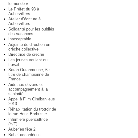
le monde »
Le Préfet du 93 à
Aubervilliers
Atelier d’écriture à
Aubervilliers
Solidarité pour les oubliés
des vacances
Inacceptable
Adjointe de direction en
crèche collective
Directrice de crèche
Les jeunes veulent du
travail
Sarah Ourahmoune, 6e
titre de championne de
France
Aide aux devoirs et
accompagnement à la
scolarité
Appel à Film Cinébanlieue
2013
Réhabilitation du trottoir de
la rue Henri Barbusse
Infirmière puéricultrice
(H/F)
Auber’en fête 2
Bal et accordéons