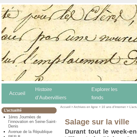
Histoire
Explorer les
Accueil
d’Aubervilliers
fonds
Accueil
>
Archives en ligne
>
10 ans d’Internet
>
L’act
L’actualité
1ères Journées de
Salage sur la ville
l’innovation en Seine-Saint-
Denis
Durant tout le week-en
Avenue de la République
RER B