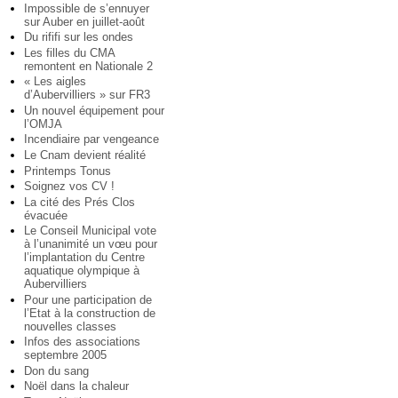
Impossible de s’ennuyer
sur Auber en juillet-août
Du rififi sur les ondes
Les filles du CMA
remontent en Nationale 2
« Les aigles
d’Aubervilliers » sur FR3
Un nouvel équipement pour
l’OMJA
Incendiaire par vengeance
Le Cnam devient réalité
Printemps Tonus
Soignez vos CV !
La cité des Prés Clos
évacuée
Le Conseil Municipal vote
à l’unanimité un vœu pour
l’implantation du Centre
aquatique olympique à
Aubervilliers
Pour une participation de
l’Etat à la construction de
nouvelles classes
Infos des associations
septembre 2005
Don du sang
Noël dans la chaleur