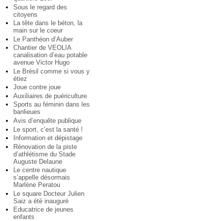
Sous le regard des
citoyens
La tête dans le béton, la
main sur le coeur
Le Panthéon d’Auber
Chantier de VEOLIA
canalisation d’eau potable
avenue Victor Hugo
Le Brésil comme si vous y
étiez
Joue contre joue
Auxiliaires de puériculture
Sports au féminin dans les
banlieues
Avis d’enquête publique
Le sport, c’est la santé !
Information et dépistage
Rénovation de la piste
d’athlétisme du Stade
Auguste Delaune
Le centre nautique
s’appelle désormais
Marlène Peratou
Le square Docteur Julien
Saiz a été inauguré
Educatrice de jeunes
enfants