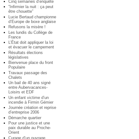
Cinq semaines d’enquête
“Infirmier la nuit : ça peut
être chouette”
Lucie Bertaud championne
d’Europe de boxe anglaise
Refusons la misère !
Les lundis du Collège de
France
L’État doit appliquer la loi
et évacuer le campement
Résultats élections
législatives
Bienvenue place du front
Populaire
Travaux passage des
Chalets
Un bail de 40 ans signé
entre Aubervacances-
Loisirs et EDF
Un enfant victime d’un
incendie à Firmin Gémier
Journée création et reprise
d’entreprise 2006
Démarche quartier
Pour une justice et une
paix durable au Proche-
Orient
Curage d’un ouvrage