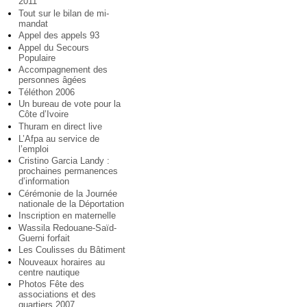
2011
Tout sur le bilan de mi-
mandat
Appel des appels 93
Appel du Secours
Populaire
Accompagnement des
personnes âgées
Téléthon 2006
Un bureau de vote pour la
Côte d’Ivoire
Thuram en direct live
L’Afpa au service de
l’emploi
Cristino Garcia Landy :
prochaines permanences
d’information
Cérémonie de la Journée
nationale de la Déportation
Inscription en maternelle
Wassila Redouane-Saïd-
Guerni forfait
Les Coulisses du Bâtiment
Nouveaux horaires au
centre nautique
Photos Fête des
associations et des
quartiers 2007