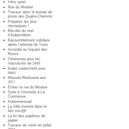
Infos sport
Rue du Moutier
Travaux dans le bureau de
poste des Quatre-Chemins
Préparez les jeux
olympiques !
Récolte du miel
d’Aubervilliers
Rassemblement solidaire
après l’attentat de Tunis
Incendie au Square des
Roses
Cérémonie pour les
massacres de Sétif
Auber surenchérit pour
Haïti
Wassila Redouane aux
JO !
Evitez la rue du Moutier
Suite à l’incendie à La
Courneuve
Aubermensuel
La Ville investit dans le
lien soci@l
La fin des papillons de
papier
Travaux de voirie en juillet