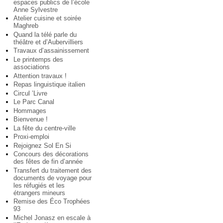
espaces publics de l’école
Anne Sylvestre
Atelier cuisine et soirée
Maghreb
Quand la télé parle du
théâtre et d’Aubervilliers
Travaux d’assainissement
Le printemps des
associations
Attention travaux !
Repas linguistique italien
Circul ’Livre
Le Parc Canal
Hommages
Bienvenue !
La fête du centre-ville
Proxi-emploi
Rejoignez Sol En Si
Concours des décorations
des fêtes de fin d’année
Transfert du traitement des
documents de voyage pour
les réfugiés et les
étrangers mineurs
Remise des Éco Trophées
93
Michel Jonasz en escale à