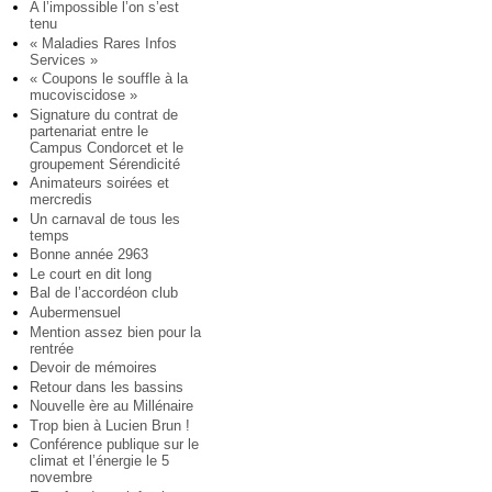
A l’impossible l’on s’est
tenu
« Maladies Rares Infos
Services »
« Coupons le souffle à la
mucoviscidose »
Signature du contrat de
partenariat entre le
Campus Condorcet et le
groupement Sérendicité
Animateurs soirées et
mercredis
Un carnaval de tous les
temps
Bonne année 2963
Le court en dit long
Bal de l’accordéon club
Aubermensuel
Mention assez bien pour la
rentrée
Devoir de mémoires
Retour dans les bassins
Nouvelle ère au Millénaire
Trop bien à Lucien Brun !
Conférence publique sur le
climat et l’énergie le 5
novembre