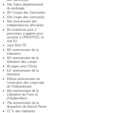
33e Salon départemental
du jardinage
35
Coupe des Samouraïs
e
43e coupe des samouraïs
50e anniversaire des
indépendances africaines
56 invitations pour 2
personnes à gagner pour
assister à UNIGHTED, la
nuit DJ
Jack RALITE
60
anniversaire de la
e
Libération
60
anniversaire de la
e
libération des camps
60 piges pour l’Omja
61
anniversaire de la
e
libération
63ème anniversaire de
l’exécution des vingt-sept
de Châteaubriant
66e anniversaire de la
Libération de Paris et
d’Aubervilliers
70e anniversaire de la
disparition de Marcel Reine
72 % des habitants