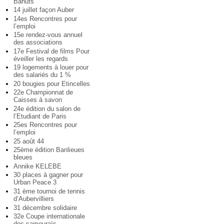
Bahuts
14 juillet façon Auber
14es Rencontres pour
l’emploi
15e rendez-vous annuel
des associations
17e Festival de films Pour
éveiller les regards
19 logements à louer pour
des salariés du 1 %
20 bougies pour Etincelles
22e Championnat de
Caisses à savon
24e édition du salon de
l’Etudiant de Paris
25es Rencontres pour
l’emploi
25 août 44
25ème édition Banlieues
bleues
Annike KELEBE
30 places à gagner pour
Urban Peace 3
31 ème tournoi de tennis
d’Aubervilliers
31 décembre solidaire
32e Coupe internationale
des samouraïs