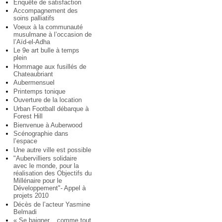
Enquête de satisfaction
Accompagnement des
soins palliatifs
Voeux à la communauté
musulmane à l’occasion de
l’Aïd-el-Adha
Le 9e art bulle à temps
plein
Hommage aux fusillés de
Chateaubriant
Aubermensuel
Printemps tonique
Ouverture de la location
Urban Football débarque à
Forest Hill
Bienvenue à Auberwood
Scénographie dans
l’espace
Une autre ville est possible
"Aubervilliers solidaire
avec le monde, pour la
réalisation des Objectifs du
Millénaire pour le
Développement"- Appel à
projets 2010
Décès de l’acteur Yasmine
Belmadi
« Se baigner... comme tout