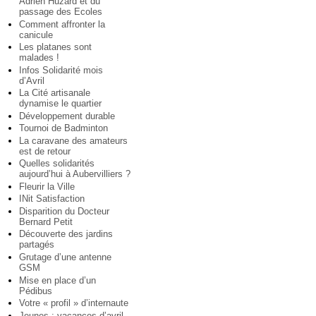
Adrien Huzard et du
passage des Ecoles
Comment affronter la
canicule
Les platanes sont
malades !
Infos Solidarité mois
d’Avril
La Cité artisanale
dynamise le quartier
Développement durable
Tournoi de Badminton
La caravane des amateurs
est de retour
Quelles solidarités
aujourd’hui à Aubervilliers ?
Fleurir la Ville
INit Satisfaction
Disparition du Docteur
Bernard Petit
Découverte des jardins
partagés
Grutage d’une antenne
GSM
Mise en place d’un
Pédibus
Votre « profil » d’internaute
Jeunes : vacances d’avril