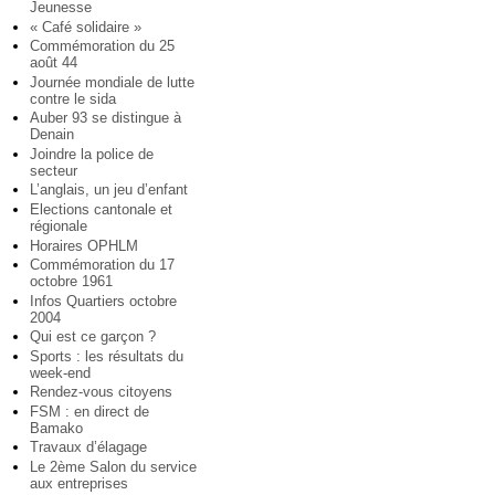
Jeunesse
« Café solidaire »
Commémoration du 25
août 44
Journée mondiale de lutte
contre le sida
Auber 93 se distingue à
Denain
Joindre la police de
secteur
L’anglais, un jeu d’enfant
Elections cantonale et
régionale
Horaires OPHLM
Commémoration du 17
octobre 1961
Infos Quartiers octobre
2004
Qui est ce garçon ?
Sports : les résultats du
week-end
Rendez-vous citoyens
FSM : en direct de
Bamako
Travaux d’élagage
Le 2ème Salon du service
aux entreprises