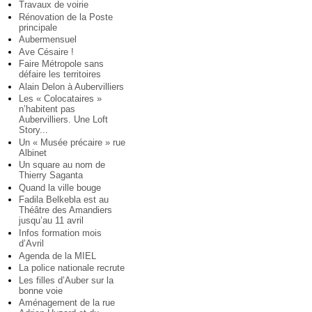
Travaux de voirie
Rénovation de la Poste
principale
Aubermensuel
Ave Césaire !
Faire Métropole sans
défaire les territoires
Alain Delon à Aubervilliers
Les « Colocataires »
n’habitent pas
Aubervilliers. Une Loft
Story...
Un « Musée précaire » rue
Albinet
Un square au nom de
Thierry Saganta
Quand la ville bouge
Fadila Belkebla est au
Théâtre des Amandiers
jusqu’au 11 avril
Infos formation mois
d’Avril
Agenda de la MIEL
La police nationale recrute
Les filles d’Auber sur la
bonne voie
Aménagement de la rue