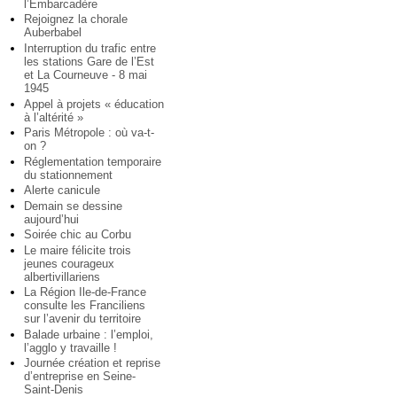
l’Embarcadère
Rejoignez la chorale
Auberbabel
Interruption du trafic entre
les stations Gare de l’Est
et La Courneuve - 8 mai
1945
Appel à projets « éducation
à l’altérité »
Paris Métropole : où va-t-
on ?
Réglementation temporaire
du stationnement
Alerte canicule
Demain se dessine
aujourd’hui
Soirée chic au Corbu
Le maire félicite trois
jeunes courageux
albertivillariens
La Région Ile-de-France
consulte les Franciliens
sur l’avenir du territoire
Balade urbaine : l’emploi,
l’agglo y travaille !
Journée création et reprise
d’entreprise en Seine-
Saint-Denis