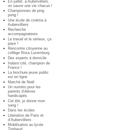
En juillet, à Aubervilliers,
on sauve une vie chacun !
Championnes de ping
pong !
Une école de cinéma à
Aubervilliers
Recherche
accompagnateurs
Le travail et le sérieux, ça
paye !
Rencontre citoyenne au
collège Rosa Luxemburg
Des experts à domicile
Indans’cité, champion de
France !
La brochure jeune public
est en ligne
Marché de Noël
Un numéro pour les
parents d’élèves
handicapés.
Cet été, je donne mon
sang !
Dans les écoles
Libération de Paris et
d’Aubervilliers
Mobilisation au lycée
Timbaud