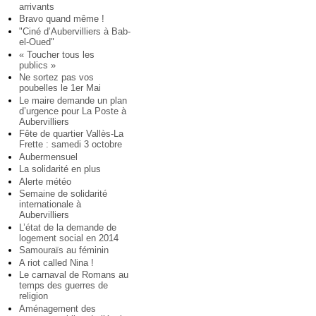
arrivants
Bravo quand même !
"Ciné d’Aubervilliers à Bab-
el-Oued"
« Toucher tous les
publics »
Ne sortez pas vos
poubelles le 1er Mai
Le maire demande un plan
d’urgence pour La Poste à
Aubervilliers
Fête de quartier Vallès-La
Frette : samedi 3 octobre
Aubermensuel
La solidarité en plus
Alerte météo
Semaine de solidarité
internationale à
Aubervilliers
L’état de la demande de
logement social en 2014
Samouraïs au féminin
A riot called Nina !
Le carnaval de Romans au
temps des guerres de
religion
Aménagement des