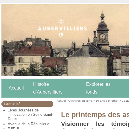
Histoire
Explorer les
Accueil
d’Aubervilliers
fonds
Accueil
>
Archives en ligne
>
10 ans d’Internet
>
L’act
L’actualité
1ères Journées de
Le printemps des as
l’innovation en Seine-Saint-
Denis
Visionner les témoi
Avenue de la République
RER B