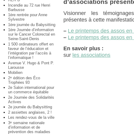
d’associations présente
Incendie au 72 rue Henri
Barbusse
Visionner les témoignages
1ère rentrée pour Anne
présentes à cette manifestati
Sylvestre
1ère journée du Babysitting
1ère Journée d’information
–
Le printemps des assos en 
sur le Cancer Colorectal en
–
Le printemps des assos en 
Seine-Saint-Denis
1 500 ordinateurs offert en
En savoir plus :
faveur de l’éducation et
l’intégration par l’accès à
sur
les associations
l’informatique !
Avenue V. Hugo & Pont P.
Larousse
Mobilien
2
édition des Éco
e
Trophées 93
2e Salon international pour
un commerce équitable
2e Journée des Solidarités
Actives
2e journée du Babysitting
2 assiettes anglaises, 2 !
Les rendez-vous de la ville
3
semaine nationale
e
d’information et de
prévention des maladies