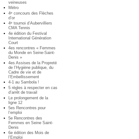
veineuses
Métro
4
concours des Flèches
e
d’or
4
tournoi d’Aubervilliers
e
CMA Tennis
4e édition du Festival
International Génération
Court
4es rencontres « Femmes
du Monde en Seine-Saint-
Denis »
4es Assises de la Propreté
de l’Hygiène publique, du
Cadre de vie et de
l’Embellissement
4-1 au Sambola !
5 règles à respecter en cas
d’arrêt de travail
Le prolongement de la
ligne 12
5es Rencontres pour
l’emploi
5e Rencontres des
Femmes en Seine Saint-
Denis
6e édition des Mois de
l’Emploi