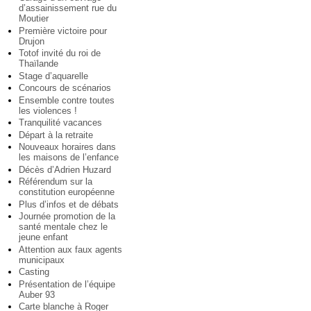
d’assainissement rue du
Moutier
Première victoire pour
Drujon
Totof invité du roi de
Thaïlande
Stage d’aquarelle
Concours de scénarios
Ensemble contre toutes
les violences !
Tranquilité vacances
Départ à la retraite
Nouveaux horaires dans
les maisons de l’enfance
Décès d’Adrien Huzard
Référendum sur la
constitution européenne
Plus d’infos et de débats
Journée promotion de la
santé mentale chez le
jeune enfant
Attention aux faux agents
municipaux
Casting
Présentation de l’équipe
Auber 93
Carte blanche à Roger