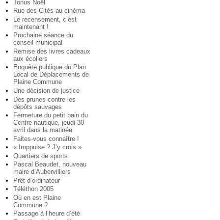
Tonus Noël
Rue des Cités au cinéma
Le recensement, c’est
maintenant !
Prochaine séance du
conseil municipal
Remise des livres cadeaux
aux écoliers
Enquête publique du Plan
Local de Déplacements de
Plaine Commune
Une décision de justice
Des prunes contre les
dépôts sauvages
Fermeture du petit bain du
Centre nautique, jeudi 30
avril dans la matinée
Faites-vous connaître !
« Imppulse ? J’y crois »
Quartiers de sports
Pascal Beaudet, nouveau
maire d’Aubervilliers
Prêt d’ordinateur
Téléthon 2005
Où en est Plaine
Commune ?
Passage à l’heure d’été