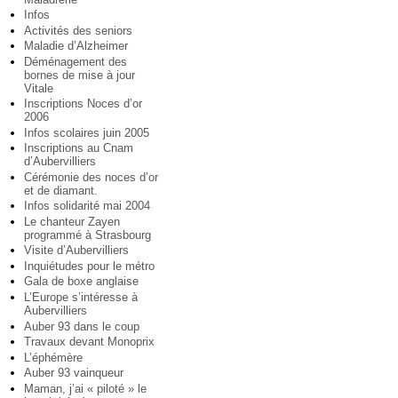
Infos
Activités des seniors
Maladie d’Alzheimer
Déménagement des
bornes de mise à jour
Vitale
Inscriptions Noces d’or
2006
Infos scolaires juin 2005
Inscriptions au Cnam
d’Aubervilliers
Cérémonie des noces d’or
et de diamant.
Infos solidarité mai 2004
Le chanteur Zayen
programmé à Strasbourg
Visite d’Aubervilliers
Inquiétudes pour le métro
Gala de boxe anglaise
L’Europe s’intéresse à
Aubervilliers
Auber 93 dans le coup
Travaux devant Monoprix
L’éphémère
Auber 93 vainqueur
Maman, j’ai « piloté » le