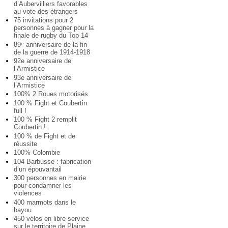
d’Aubervilliers favorables
au vote des étrangers
75 invitations pour 2
personnes à gagner pour la
finale de rugby du Top 14
89
anniversaire de la fin
e
de la guerre de 1914-1918
92e anniversaire de
l’Armistice
93e anniversaire de
l’Armistice
100% 2 Roues motorisés
100 % Fight et Coubertin
full !
100 % Fight 2 remplit
Coubertin !
100 % de Fight et de
réussite
100% Colombie
104 Barbusse : fabrication
d’un épouvantail
300 personnes en mairie
pour condamner les
violences
400 marmots dans le
bayou
450 vélos en libre service
sur le territoire de Plaine