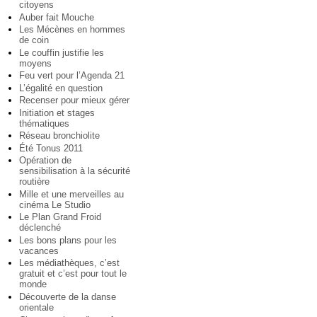
citoyens
Auber fait Mouche
Les Mécènes en hommes
de coin
Le couffin justifie les
moyens
Feu vert pour l’Agenda 21
L’égalité en question
Recenser pour mieux gérer
Initiation et stages
thématiques
Réseau bronchiolite
Été Tonus 2011
Opération de
sensibilisation à la sécurité
routière
Mille et une merveilles au
cinéma Le Studio
Le Plan Grand Froid
déclenché
Les bons plans pour les
vacances
Les médiathèques, c’est
gratuit et c’est pour tout le
monde
Découverte de la danse
orientale