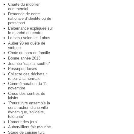
Charte du mobilier
commercial
Demande de carte
nationale d’identité ou de
passeport
L’alternance expliquée sur
le marché du centre
Le beau selon les Labos
Auber 93 en quête de
victoire
Choix du nom de famille
Bonne année 2013
Journée “capital souffle”
Passeport-loisirs
Collecte des déchets :
retour à la normale
Commémoration du 11
novembre
Cross des centres de
loisirs
“Poursuivre ensemble la
construction d’une ville
dynamique, solidaire,
tolérante”
L’amour des jeux
Aubervilliers fait mouche
Stage de cuisine turc