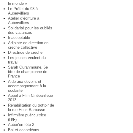
le monde »
Le Préfet du 93 à
Aubervilliers
Atelier d’écriture à
Aubervilliers
Solidarité pour les oubliés
des vacances
Inacceptable
Adjointe de direction en
crèche collective
Directrice de crèche
Les jeunes veulent du
travail
Sarah Ourahmoune, 6e
titre de championne de
France
Aide aux devoirs et
accompagnement à la
scolarité
Appel à Film Cinébanlieue
2013
Réhabilitation du trottoir de
la rue Henri Barbusse
Infirmière puéricultrice
(H/F)
Auber’en fête 2
Bal et accordéons