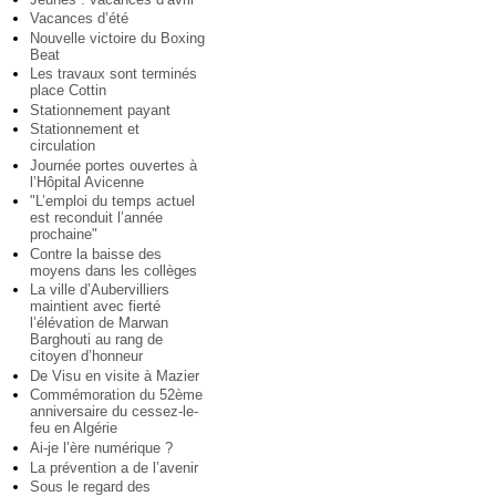
Vacances d’été
Nouvelle victoire du Boxing
Beat
Les travaux sont terminés
place Cottin
Stationnement payant
Stationnement et
circulation
Journée portes ouvertes à
l’Hôpital Avicenne
"L’emploi du temps actuel
est reconduit l’année
prochaine"
Contre la baisse des
moyens dans les collèges
La ville d’Aubervilliers
maintient avec fierté
l’élévation de Marwan
Barghouti au rang de
citoyen d’honneur
De Visu en visite à Mazier
Commémoration du 52ème
anniversaire du cessez-le-
feu en Algérie
Ai-je l’ère numérique ?
La prévention a de l’avenir
Sous le regard des