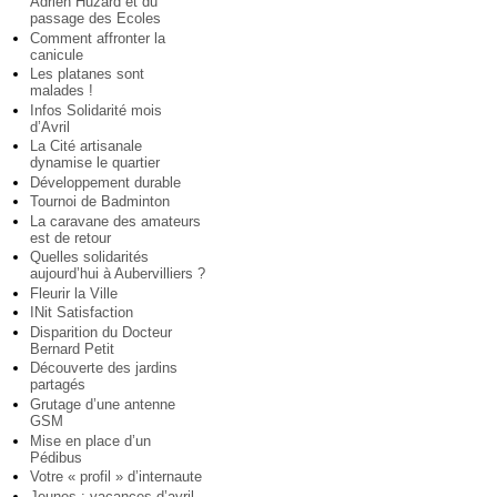
Adrien Huzard et du
passage des Ecoles
Comment affronter la
canicule
Les platanes sont
malades !
Infos Solidarité mois
d’Avril
La Cité artisanale
dynamise le quartier
Développement durable
Tournoi de Badminton
La caravane des amateurs
est de retour
Quelles solidarités
aujourd’hui à Aubervilliers ?
Fleurir la Ville
INit Satisfaction
Disparition du Docteur
Bernard Petit
Découverte des jardins
partagés
Grutage d’une antenne
GSM
Mise en place d’un
Pédibus
Votre « profil » d’internaute
Jeunes : vacances d’avril