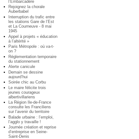
l’Embarcadère
Rejoignez la chorale
Auberbabel
Interruption du trafic entre
les stations Gare de l’Est
et La Courneuve - 8 mai
1945
Appel à projets « éducation
à l’altérité »
Paris Métropole : où va-t-
on ?
Réglementation temporaire
du stationnement
Alerte canicule
Demain se dessine
aujourd’hui
Soirée chic au Corbu
Le maire félicite trois
jeunes courageux
albertivillariens
La Région Ile-de-France
consulte les Franciliens
sur l’avenir du territoire
Balade urbaine : l’emploi,
l’agglo y travaille !
Journée création et reprise
d’entreprise en Seine-
Saint-Denis