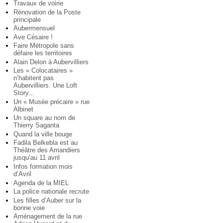
Travaux de voirie
Rénovation de la Poste
principale
Aubermensuel
Ave Césaire !
Faire Métropole sans
défaire les territoires
Alain Delon à Aubervilliers
Les « Colocataires »
n’habitent pas
Aubervilliers. Une Loft
Story...
Un « Musée précaire » rue
Albinet
Un square au nom de
Thierry Saganta
Quand la ville bouge
Fadila Belkebla est au
Théâtre des Amandiers
jusqu’au 11 avril
Infos formation mois
d’Avril
Agenda de la MIEL
La police nationale recrute
Les filles d’Auber sur la
bonne voie
Aménagement de la rue