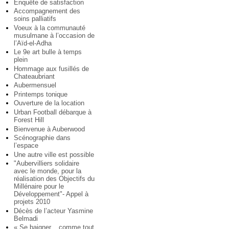
Enquête de satisfaction
Accompagnement des
soins palliatifs
Voeux à la communauté
musulmane à l’occasion de
l’Aïd-el-Adha
Le 9e art bulle à temps
plein
Hommage aux fusillés de
Chateaubriant
Aubermensuel
Printemps tonique
Ouverture de la location
Urban Football débarque à
Forest Hill
Bienvenue à Auberwood
Scénographie dans
l’espace
Une autre ville est possible
"Aubervilliers solidaire
avec le monde, pour la
réalisation des Objectifs du
Millénaire pour le
Développement"- Appel à
projets 2010
Décès de l’acteur Yasmine
Belmadi
« Se baigner... comme tout