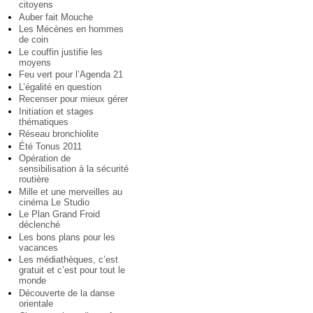
citoyens
Auber fait Mouche
Les Mécènes en hommes
de coin
Le couffin justifie les
moyens
Feu vert pour l’Agenda 21
L’égalité en question
Recenser pour mieux gérer
Initiation et stages
thématiques
Réseau bronchiolite
Été Tonus 2011
Opération de
sensibilisation à la sécurité
routière
Mille et une merveilles au
cinéma Le Studio
Le Plan Grand Froid
déclenché
Les bons plans pour les
vacances
Les médiathèques, c’est
gratuit et c’est pour tout le
monde
Découverte de la danse
orientale