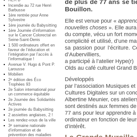
de plus de 77 ans se ti
Incendie au 72 rue Henri
Bouillon.
Barbusse
1ère rentrée pour Anne
Sylvestre
Elle est venue pour «
appren
1ère journée du Babysitting
nouvelles choses
». Elle aura
1ère Journée d’information
du compte, vécu un fort mom
sur le Cancer Colorectal en
Seine-Saint-Denis
complicité et utilisé, d’une m
1 500 ordinateurs offert en
sa passion pour l’écriture. 
faveur de l’éducation et
d’Aubervilliers,
l’intégration par l’accès à
l’informatique !
a participé à l’atelier Hype(r)
Avenue V. Hugo & Pont P.
Olds au café culturel Grand B
Larousse
Mobilien
Développés
2
édition des Éco
e
Trophées 93
par l’association Musiques et
2e Salon international pour
Cultures Digitales sur un conc
un commerce équitable
Albertine Meunier, ces atelier
2e Journée des Solidarités
Actives
sont destinés aux femmes de
2e journée du Babysitting
77 ans pour leur apprendre à 
2 assiettes anglaises, 2 !
ordinateur en fonction de leu
Les rendez-vous de la ville
3
semaine nationale
e
d’intérêt.
d’information et de
prévention des maladies