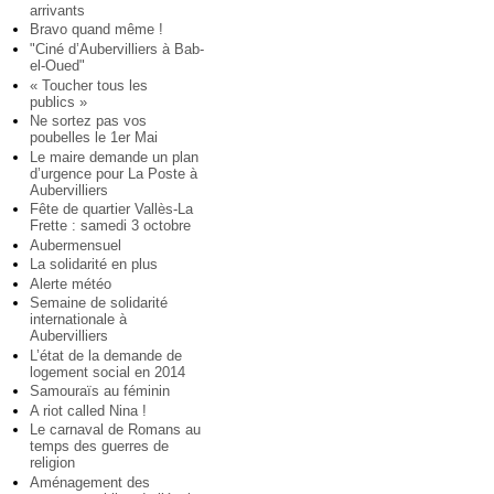
arrivants
Bravo quand même !
"Ciné d’Aubervilliers à Bab-
el-Oued"
« Toucher tous les
publics »
Ne sortez pas vos
poubelles le 1er Mai
Le maire demande un plan
d’urgence pour La Poste à
Aubervilliers
Fête de quartier Vallès-La
Frette : samedi 3 octobre
Aubermensuel
La solidarité en plus
Alerte météo
Semaine de solidarité
internationale à
Aubervilliers
L’état de la demande de
logement social en 2014
Samouraïs au féminin
A riot called Nina !
Le carnaval de Romans au
temps des guerres de
religion
Aménagement des