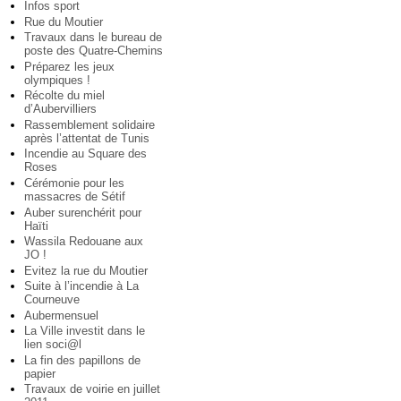
Infos sport
Rue du Moutier
Travaux dans le bureau de
poste des Quatre-Chemins
Préparez les jeux
olympiques !
Récolte du miel
d’Aubervilliers
Rassemblement solidaire
après l’attentat de Tunis
Incendie au Square des
Roses
Cérémonie pour les
massacres de Sétif
Auber surenchérit pour
Haïti
Wassila Redouane aux
JO !
Evitez la rue du Moutier
Suite à l’incendie à La
Courneuve
Aubermensuel
La Ville investit dans le
lien soci@l
La fin des papillons de
papier
Travaux de voirie en juillet