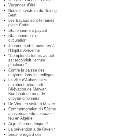
Vacances d’été
Nouvelle victoire du Boxing
Beat
Les travaux sont terminés
place Cottin
Stationnement payant
Stationnement et
circulation
Journée portes ouvertes à
l’Hôpital Avicenne
"L’emploi du temps actuel
est reconduit l’année
prochaine"
Contre la baisse des
moyens dans les collèges
La ville d’Aubervilliers
maintient avec fierté
l’élévation de Marwan
Barghouti au rang de
citoyen d’honneur
De Visu en visite à Mazier
Commémoration du 52ème
anniversaire du cessez-le-
feu en Algérie
Ai-je l’ère numérique ?
La prévention a de l’avenir
Sous le regard des