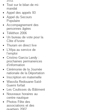
2011
Tout sur le bilan de mi-
mandat
Appel des appels 93
Appel du Secours
Populaire
Accompagnement des
personnes âgées
Téléthon 2006
Un bureau de vote pour la
Côte d’Ivoire
Thuram en direct live
L’Afpa au service de
l’emploi
Cristino Garcia Landy :
prochaines permanences
d’information
Cérémonie de la Journée
nationale de la Déportation
Inscription en maternelle
Wassila Redouane-Saïd-
Guerni forfait
Les Coulisses du Bâtiment
Nouveaux horaires au
centre nautique
Photos Fête des
associations et des
quartiers 2007