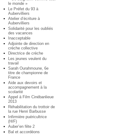
le monde »
Le Préfet du 93 à
Aubervilliers
Atelier d’écriture à
Aubervilliers
Solidarité pour les oubliés
des vacances
Inacceptable
Adjointe de direction en
crèche collective
Directrice de crèche
Les jeunes veulent du
travail
Sarah Ourahmoune, 6e
titre de championne de
France
Aide aux devoirs et
accompagnement à la
scolarité
Appel à Film Cinébanlieue
2013
Réhabilitation du trottoir de
la rue Henri Barbusse
Infirmière puéricultrice
(H/F)
Auber’en fête 2
Bal et accordéons