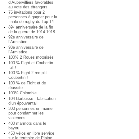
d’Aubervilliers favorables
au vote des étrangers
75 invitations pour 2
personnes à gagner pour la
finale de rugby du Top 14
89
anniversaire de la fin
e
de la guerre de 1914-1918
92e anniversaire de
l’Armistice
93e anniversaire de
l’Armistice
100% 2 Roues motorisés
100 % Fight et Coubertin
full !
100 % Fight 2 remplit
Coubertin !
100 % de Fight et de
réussite
100% Colombie
104 Barbusse : fabrication
d’un épouvantail
300 personnes en mairie
pour condamner les
violences
400 marmots dans le
bayou
450 vélos en libre service
sur le territoire de Plaine