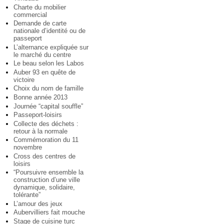
Charte du mobilier
commercial
Demande de carte
nationale d’identité ou de
passeport
L’alternance expliquée sur
le marché du centre
Le beau selon les Labos
Auber 93 en quête de
victoire
Choix du nom de famille
Bonne année 2013
Journée “capital souffle”
Passeport-loisirs
Collecte des déchets :
retour à la normale
Commémoration du 11
novembre
Cross des centres de
loisirs
“Poursuivre ensemble la
construction d’une ville
dynamique, solidaire,
tolérante”
L’amour des jeux
Aubervilliers fait mouche
Stage de cuisine turc