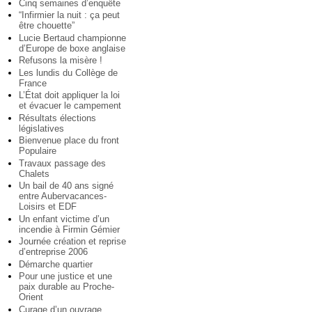
Cinq semaines d’enquête
“Infirmier la nuit : ça peut
être chouette”
Lucie Bertaud championne
d’Europe de boxe anglaise
Refusons la misère !
Les lundis du Collège de
France
L’État doit appliquer la loi
et évacuer le campement
Résultats élections
législatives
Bienvenue place du front
Populaire
Travaux passage des
Chalets
Un bail de 40 ans signé
entre Aubervacances-
Loisirs et EDF
Un enfant victime d’un
incendie à Firmin Gémier
Journée création et reprise
d’entreprise 2006
Démarche quartier
Pour une justice et une
paix durable au Proche-
Orient
Curage d’un ouvrage