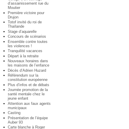
d’assainissement rue du
Moutier
Première victoire pour
Drujon
Totof invité du roi de
Thaïlande
Stage d’aquarelle
Concours de scénarios
Ensemble contre toutes
les violences !
Tranquilité vacances
Départ à la retraite
Nouveaux horaires dans
les maisons de l’enfance
Décès d’Adrien Huzard
Référendum sur la
constitution européenne
Plus d’infos et de débats
Journée promotion de la
santé mentale chez le
jeune enfant
Attention aux faux agents
municipaux
Casting
Présentation de l’équipe
Auber 93
Carte blanche à Roger