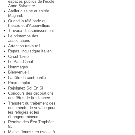
espaces publics de l’école
Anne Sylvestre
Atelier cuisine et soirée
Maghreb
Quand la télé parle du
théâtre et d’Aubervilliers
Travaux d’assainissement
Le printemps des
associations
Attention travaux !
Repas linguistique italien
Circul ’Livre
Le Parc Canal
Hommages
Bienvenue !
La fête du centre-ville
Proxi-emploi
Rejoignez Sol En Si
Concours des décorations
des fêtes de fin d’année
Transfert du traitement des
documents de voyage pour
les réfugiés et les
étrangers mineurs
Remise des Éco Trophées
93
Michel Jonasz en escale à