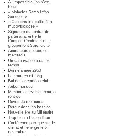
A l’impossible l’on s’est
tenu
« Maladies Rares Infos
Services »
« Coupons le souffle à la
mucoviscidose »
Signature du contrat de
partenariat entre le
Campus Condorcet et le
groupement Sérendicité
Animateurs soirées et
mercredis
Un carnaval de tous les
temps
Bonne année 2963
Le court en dit long
Bal de l’accordéon club
Aubermensuel
Mention assez bien pour la
rentrée
Devoir de mémoires
Retour dans les bassins
Nouvelle ère au Millénaire
Trop bien à Lucien Brun !
Conférence publique sur le
climat et l’énergie le 5
novembre