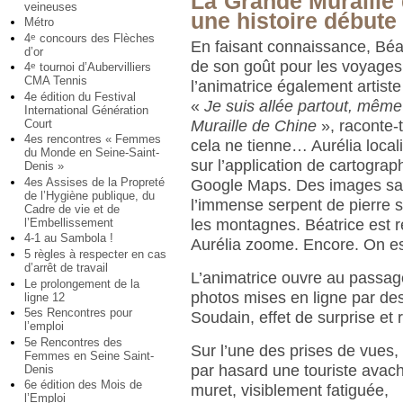
La Grande Muraille
veineuses
une histoire débute
Métro
4
concours des Flèches
e
En faisant connaissance, Béa
d’or
de son goût pour les voyages 
4
tournoi d’Aubervilliers
e
CMA Tennis
l’animatrice également artiste
4e édition du Festival
«
Je suis allée partout, mêm
International Génération
Muraille de Chine
», raconte-t
Court
4es rencontres « Femmes
cela ne tienne… Aurélia loca
du Monde en Seine-Saint-
sur l’application de cartograp
Denis »
4es Assises de la Propreté
Google Maps. Des images sat
de l’Hygiène publique, du
l’immense serpent de pierre s
Cadre de vie et de
les montagnes. Béatrice est r
l’Embellissement
4-1 au Sambola !
Aurélia zoome. Encore. On es
5 règles à respecter en cas
d’arrêt de travail
L’animatrice ouvre au passa
Le prolongement de la
photos mises en ligne par de
ligne 12
5es Rencontres pour
Soudain, effet de surprise et r
l’emploi
5e Rencontres des
Sur l’une des prises de vues
Femmes en Seine Saint-
par hasard une touriste avach
Denis
6e édition des Mois de
muret, visiblement fatiguée,
l’Emploi