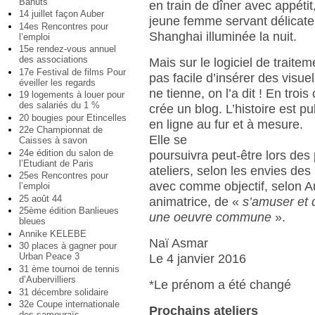
Bahuts
en train de dîner avec appétit
14 juillet façon Auber
jeune femme servant délicate
14es Rencontres pour
Shanghai illuminée la nuit.
l’emploi
15e rendez-vous annuel
des associations
Mais sur le logiciel de traitem
17e Festival de films Pour
pas facile d’insérer des visue
éveiller les regards
ne tienne, on l’a dit ! En trois 
19 logements à louer pour
des salariés du 1 %
crée un blog. L’histoire est pu
20 bougies pour Etincelles
en ligne au fur et à mesure.
22e Championnat de
Elle se
Caisses à savon
24e édition du salon de
poursuivra peut-être lors des
l’Etudiant de Paris
ateliers, selon les envies des
25es Rencontres pour
avec comme objectif, selon Aur
l’emploi
25 août 44
animatrice, de «
s’amuser et 
25ème édition Banlieues
une oeuvre commune
».
bleues
Annike KELEBE
Naï Asmar
30 places à gagner pour
Urban Peace 3
Le 4 janvier 2016
31 ème tournoi de tennis
d’Aubervilliers
*Le prénom a été changé
31 décembre solidaire
32e Coupe internationale
Prochains ateliers
des samouraïs