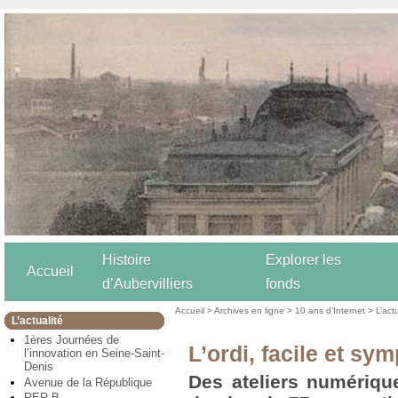
Histoire
Explorer les
Accueil
d’Aubervilliers
fonds
Accueil
>
Archives en ligne
>
10 ans d’Internet
>
L’act
L’actualité
1ères Journées de
L’ordi, facile et sy
l’innovation en Seine-Saint-
Denis
Des ateliers numériqu
Avenue de la République
RER B