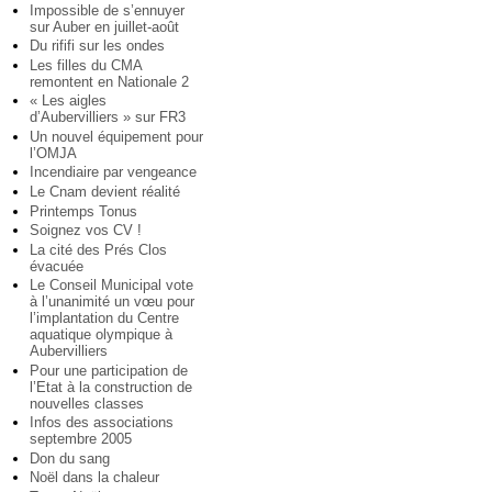
Impossible de s’ennuyer
sur Auber en juillet-août
Du rififi sur les ondes
Les filles du CMA
remontent en Nationale 2
« Les aigles
d’Aubervilliers » sur FR3
Un nouvel équipement pour
l’OMJA
Incendiaire par vengeance
Le Cnam devient réalité
Printemps Tonus
Soignez vos CV !
La cité des Prés Clos
évacuée
Le Conseil Municipal vote
à l’unanimité un vœu pour
l’implantation du Centre
aquatique olympique à
Aubervilliers
Pour une participation de
l’Etat à la construction de
nouvelles classes
Infos des associations
septembre 2005
Don du sang
Noël dans la chaleur