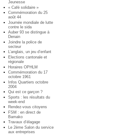
Jeunesse
« Café solidaire »
Commémoration du 25
août 44
Journée mondiale de lutte
contre le sida
Auber 93 se distingue à
Denain
Joindre la police de
secteur
L’anglais, un jeu d’enfant
Elections cantonale et
régionale
Horaires OPHLM
Commémoration du 17
octobre 1961
Infos Quartiers octobre
2004
Qui est ce garçon ?
Sports : les résultats du
week-end
Rendez-vous citoyens
FSM : en direct de
Bamako
Travaux d’élagage
Le 2ème Salon du service
aux entreprises