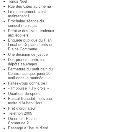
Tonus Noël
Rue des Cités au cinéma
Le recensement, c’est
maintenant !
Prochaine séance du
conseil municipal
Remise des livres cadeaux
aux écoliers
Enquête publique du Plan
Local de Déplacements de
Plaine Commune
Une décision de justice
Des prunes contre les
dépôts sauvages
Fermeture du petit bain du
Centre nautique, jeudi 30
avril dans la matinée
Faites-vous connaître !
« Imppulse ? J’y crois »
Quartiers de sports
Pascal Beaudet, nouveau
maire d’Aubervilliers
Prêt d’ordinateur
Téléthon 2005
Où en est Plaine
Commune ?
Passage à l’heure d’été