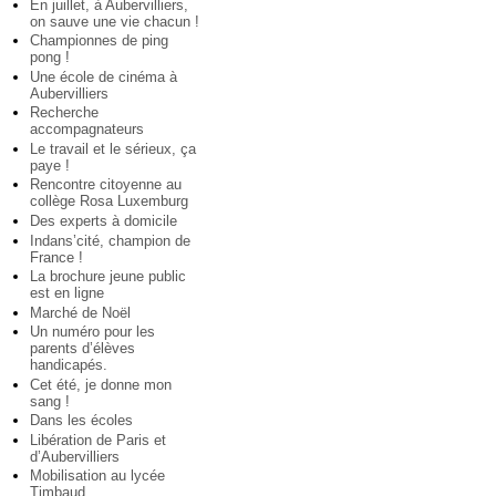
En juillet, à Aubervilliers,
on sauve une vie chacun !
Championnes de ping
pong !
Une école de cinéma à
Aubervilliers
Recherche
accompagnateurs
Le travail et le sérieux, ça
paye !
Rencontre citoyenne au
collège Rosa Luxemburg
Des experts à domicile
Indans’cité, champion de
France !
La brochure jeune public
est en ligne
Marché de Noël
Un numéro pour les
parents d’élèves
handicapés.
Cet été, je donne mon
sang !
Dans les écoles
Libération de Paris et
d’Aubervilliers
Mobilisation au lycée
Timbaud