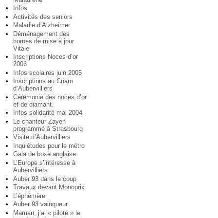
Infos
Activités des seniors
Maladie d’Alzheimer
Déménagement des
bornes de mise à jour
Vitale
Inscriptions Noces d’or
2006
Infos scolaires juin 2005
Inscriptions au Cnam
d’Aubervilliers
Cérémonie des noces d’or
et de diamant.
Infos solidarité mai 2004
Le chanteur Zayen
programmé à Strasbourg
Visite d’Aubervilliers
Inquiétudes pour le métro
Gala de boxe anglaise
L’Europe s’intéresse à
Aubervilliers
Auber 93 dans le coup
Travaux devant Monoprix
L’éphémère
Auber 93 vainqueur
Maman, j’ai « piloté » le