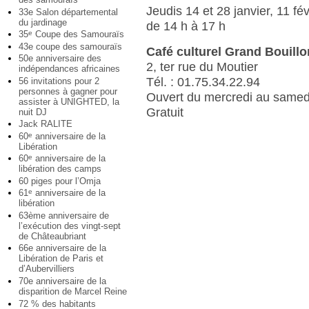
Jeudis 14 et 28 janvier, 11 fév
33e Salon départemental
du jardinage
de 14 h à 17 h
35
Coupe des Samouraïs
e
43e coupe des samouraïs
Café culturel Grand Bouillo
50e anniversaire des
2, ter rue du Moutier
indépendances africaines
Tél. : 01.75.34.22.94
56 invitations pour 2
personnes à gagner pour
Ouvert du mercredi au samed
assister à UNIGHTED, la
Gratuit
nuit DJ
Jack RALITE
60
anniversaire de la
e
Libération
60
anniversaire de la
e
libération des camps
60 piges pour l’Omja
61
anniversaire de la
e
libération
63ème anniversaire de
l’exécution des vingt-sept
de Châteaubriant
66e anniversaire de la
Libération de Paris et
d’Aubervilliers
70e anniversaire de la
disparition de Marcel Reine
72 % des habitants