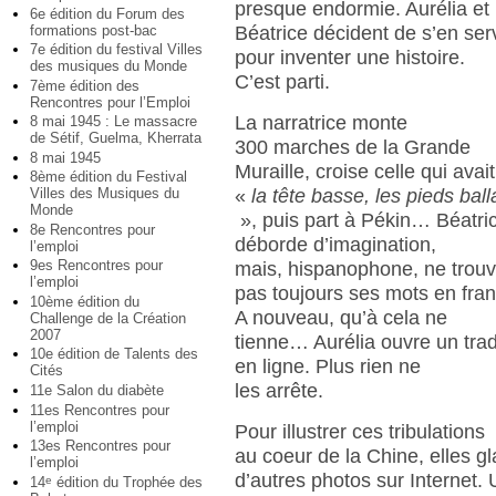
presque endormie. Aurélia et
6e édition du Forum des
formations post-bac
Béatrice décident de s’en serv
7e édition du festival Villes
pour inventer une histoire.
des musiques du Monde
C’est parti.
7ème édition des
Rencontres pour l’Emploi
La narratrice monte
8 mai 1945 : Le massacre
de Sétif, Guelma, Kherrata
300 marches de la Grande
8 mai 1945
Muraille, croise celle qui avait
8ème édition du Festival
«
la tête basse, les pieds ball
Villes des Musiques du
Monde
», puis part à Pékin… Béatri
8e Rencontres pour
déborde d’imagination,
l’emploi
9es Rencontres pour
mais, hispanophone, ne trou
l’emploi
pas toujours ses mots en fran
10ème édition du
A nouveau, qu’à cela ne
Challenge de la Création
2007
tienne… Aurélia ouvre un tra
10e édition de Talents des
en ligne. Plus rien ne
Cités
les arrête.
11e Salon du diabète
11es Rencontres pour
l’emploi
Pour illustrer ces tribulations
13es Rencontres pour
au coeur de la Chine, elles g
l’emploi
d’autres photos sur Internet. 
14
édition du Trophée des
e