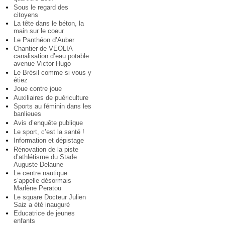
Sous le regard des
citoyens
La tête dans le béton, la
main sur le coeur
Le Panthéon d’Auber
Chantier de VEOLIA
canalisation d’eau potable
avenue Victor Hugo
Le Brésil comme si vous y
étiez
Joue contre joue
Auxiliaires de puériculture
Sports au féminin dans les
banlieues
Avis d’enquête publique
Le sport, c’est la santé !
Information et dépistage
Rénovation de la piste
d’athlétisme du Stade
Auguste Delaune
Le centre nautique
s’appelle désormais
Marlène Peratou
Le square Docteur Julien
Saiz a été inauguré
Educatrice de jeunes
enfants