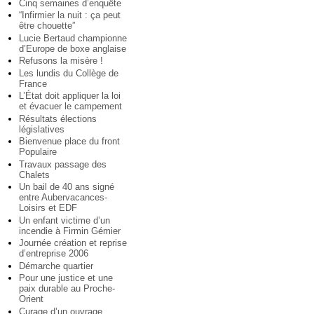
Cinq semaines d’enquête
“Infirmier la nuit : ça peut
être chouette”
Lucie Bertaud championne
d’Europe de boxe anglaise
Refusons la misère !
Les lundis du Collège de
France
L’État doit appliquer la loi
et évacuer le campement
Résultats élections
législatives
Bienvenue place du front
Populaire
Travaux passage des
Chalets
Un bail de 40 ans signé
entre Aubervacances-
Loisirs et EDF
Un enfant victime d’un
incendie à Firmin Gémier
Journée création et reprise
d’entreprise 2006
Démarche quartier
Pour une justice et une
paix durable au Proche-
Orient
Curage d’un ouvrage