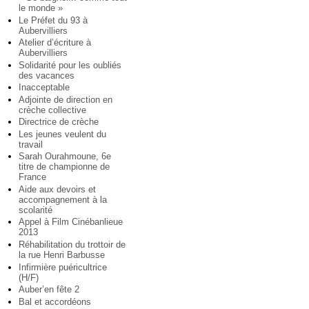
le monde »
Le Préfet du 93 à
Aubervilliers
Atelier d’écriture à
Aubervilliers
Solidarité pour les oubliés
des vacances
Inacceptable
Adjointe de direction en
crèche collective
Directrice de crèche
Les jeunes veulent du
travail
Sarah Ourahmoune, 6e
titre de championne de
France
Aide aux devoirs et
accompagnement à la
scolarité
Appel à Film Cinébanlieue
2013
Réhabilitation du trottoir de
la rue Henri Barbusse
Infirmière puéricultrice
(H/F)
Auber’en fête 2
Bal et accordéons