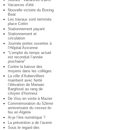
Vacances d’été
Nouvelle victoire du Boxing
Beat
Les travaux sont terminés
place Cottin
Stationnement payant
Stationnement et
circulation
Journée portes ouvertes à
l’Hôpital Avicenne
"L’emploi du temps actuel
est reconduit l’année
prochaine"
Contre la baisse des
moyens dans les collèges
La ville d’Aubervilliers
maintient avec fierté
l’élévation de Marwan
Barghouti au rang de
citoyen d’honneur
De Visu en visite à Mazier
Commémoration du 52ème
anniversaire du cessez-le-
feu en Algérie
Ai-je l’ère numérique ?
La prévention a de l’avenir
Sous le regard des