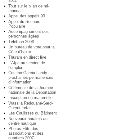
2011
Tout sur le bilan de mi-
mandat
Appel des appels 93
Appel du Secours
Populaire
Accompagnement des
personnes âgées
Téléthon 2006
Un bureau de vote pour la
Côte d’Ivoire
Thuram en direct live
L’Afpa au service de
l’emploi
Cristino Garcia Landy :
prochaines permanences
d’information
Cérémonie de la Journée
nationale de la Déportation
Inscription en maternelle
Wassila Redouane-Saïd-
Guerni forfait
Les Coulisses du Bâtiment
Nouveaux horaires au
centre nautique
Photos Fête des
associations et des
quartiers 2007