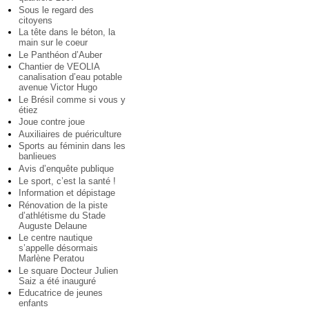
Sous le regard des
citoyens
La tête dans le béton, la
main sur le coeur
Le Panthéon d’Auber
Chantier de VEOLIA
canalisation d’eau potable
avenue Victor Hugo
Le Brésil comme si vous y
étiez
Joue contre joue
Auxiliaires de puériculture
Sports au féminin dans les
banlieues
Avis d’enquête publique
Le sport, c’est la santé !
Information et dépistage
Rénovation de la piste
d’athlétisme du Stade
Auguste Delaune
Le centre nautique
s’appelle désormais
Marlène Peratou
Le square Docteur Julien
Saiz a été inauguré
Educatrice de jeunes
enfants