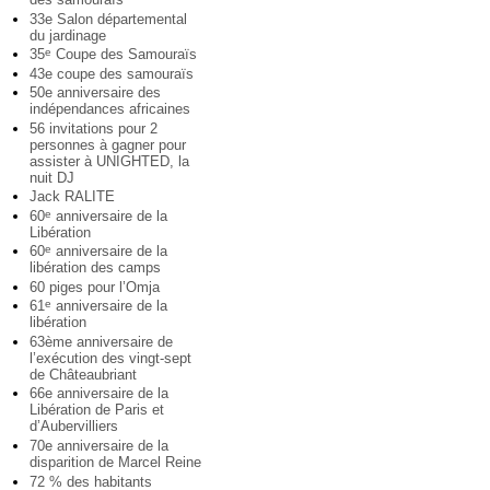
33e Salon départemental
du jardinage
35
Coupe des Samouraïs
e
43e coupe des samouraïs
50e anniversaire des
indépendances africaines
56 invitations pour 2
personnes à gagner pour
assister à UNIGHTED, la
nuit DJ
Jack RALITE
60
anniversaire de la
e
Libération
60
anniversaire de la
e
libération des camps
60 piges pour l’Omja
61
anniversaire de la
e
libération
63ème anniversaire de
l’exécution des vingt-sept
de Châteaubriant
66e anniversaire de la
Libération de Paris et
d’Aubervilliers
70e anniversaire de la
disparition de Marcel Reine
72 % des habitants