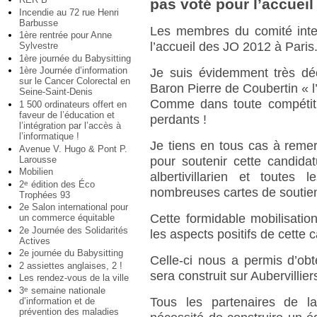
pas voté pour l’accueil
Incendie au 72 rue Henri
Barbusse
Les membres du comité inter
1ère rentrée pour Anne
l’accueil des JO 2012 à Paris
Sylvestre
1ère journée du Babysitting
1ère Journée d’information
Je suis évidemment très déç
sur le Cancer Colorectal en
Baron Pierre de Coubertin « l’e
Seine-Saint-Denis
Comme dans toute compétitio
1 500 ordinateurs offert en
faveur de l’éducation et
perdants !
l’intégration par l’accès à
l’informatique !
Je tiens en tous cas à remer
Avenue V. Hugo & Pont P.
Larousse
pour soutenir cette candidat
Mobilien
albertivillarien et toutes
2
édition des Éco
e
nombreuses cartes de soutie
Trophées 93
2e Salon international pour
Cette formidable mobilisation
un commerce équitable
2e Journée des Solidarités
les aspects positifs de cette 
Actives
2e journée du Babysitting
Celle-ci nous a permis d’ob
2 assiettes anglaises, 2 !
sera construit sur Aubervill
Les rendez-vous de la ville
3
semaine nationale
e
Tous les partenaires de l
d’information et de
prévention des maladies