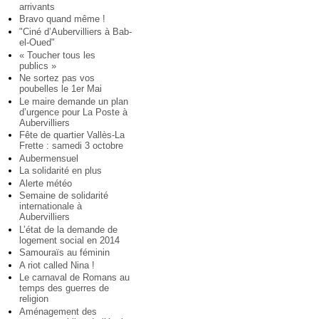
arrivants
Bravo quand même !
"Ciné d’Aubervilliers à Bab-
el-Oued"
« Toucher tous les
publics »
Ne sortez pas vos
poubelles le 1er Mai
Le maire demande un plan
d’urgence pour La Poste à
Aubervilliers
Fête de quartier Vallès-La
Frette : samedi 3 octobre
Aubermensuel
La solidarité en plus
Alerte météo
Semaine de solidarité
internationale à
Aubervilliers
L’état de la demande de
logement social en 2014
Samouraïs au féminin
A riot called Nina !
Le carnaval de Romans au
temps des guerres de
religion
Aménagement des