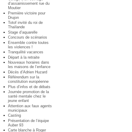
d’assainissement rue du
Moutier
Première victoire pour
Drujon
Totof invité du roi de
Thaïlande
Stage d’aquarelle
Concours de scénarios
Ensemble contre toutes
les violences !
Tranquilité vacances
Départ à la retraite
Nouveaux horaires dans
les maisons de l’enfance
Décès d’Adrien Huzard
Référendum sur la
constitution européenne
Plus d’infos et de débats
Journée promotion de la
santé mentale chez le
jeune enfant
Attention aux faux agents
municipaux
Casting
Présentation de l’équipe
Auber 93
Carte blanche à Roger