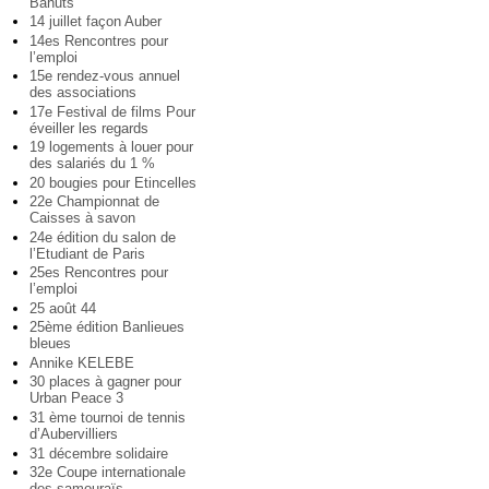
Bahuts
14 juillet façon Auber
14es Rencontres pour
l’emploi
15e rendez-vous annuel
des associations
17e Festival de films Pour
éveiller les regards
19 logements à louer pour
des salariés du 1 %
20 bougies pour Etincelles
22e Championnat de
Caisses à savon
24e édition du salon de
l’Etudiant de Paris
25es Rencontres pour
l’emploi
25 août 44
25ème édition Banlieues
bleues
Annike KELEBE
30 places à gagner pour
Urban Peace 3
31 ème tournoi de tennis
d’Aubervilliers
31 décembre solidaire
32e Coupe internationale
des samouraïs