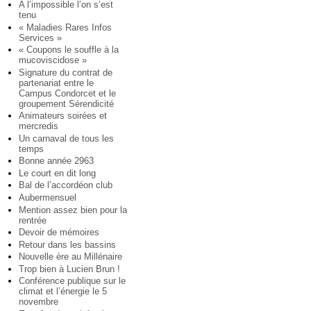
A l’impossible l’on s’est
tenu
« Maladies Rares Infos
Services »
« Coupons le souffle à la
mucoviscidose »
Signature du contrat de
partenariat entre le
Campus Condorcet et le
groupement Sérendicité
Animateurs soirées et
mercredis
Un carnaval de tous les
temps
Bonne année 2963
Le court en dit long
Bal de l’accordéon club
Aubermensuel
Mention assez bien pour la
rentrée
Devoir de mémoires
Retour dans les bassins
Nouvelle ère au Millénaire
Trop bien à Lucien Brun !
Conférence publique sur le
climat et l’énergie le 5
novembre