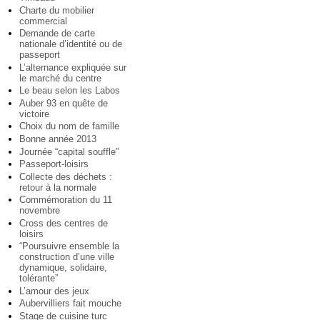
Charte du mobilier
commercial
Demande de carte
nationale d’identité ou de
passeport
L’alternance expliquée sur
le marché du centre
Le beau selon les Labos
Auber 93 en quête de
victoire
Choix du nom de famille
Bonne année 2013
Journée “capital souffle”
Passeport-loisirs
Collecte des déchets :
retour à la normale
Commémoration du 11
novembre
Cross des centres de
loisirs
“Poursuivre ensemble la
construction d’une ville
dynamique, solidaire,
tolérante”
L’amour des jeux
Aubervilliers fait mouche
Stage de cuisine turc