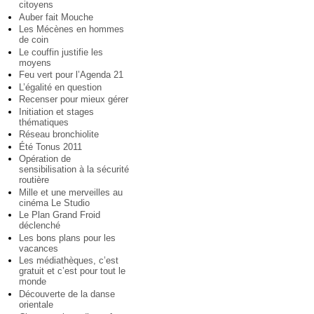
citoyens
Auber fait Mouche
Les Mécènes en hommes
de coin
Le couffin justifie les
moyens
Feu vert pour l’Agenda 21
L’égalité en question
Recenser pour mieux gérer
Initiation et stages
thématiques
Réseau bronchiolite
Été Tonus 2011
Opération de
sensibilisation à la sécurité
routière
Mille et une merveilles au
cinéma Le Studio
Le Plan Grand Froid
déclenché
Les bons plans pour les
vacances
Les médiathèques, c’est
gratuit et c’est pour tout le
monde
Découverte de la danse
orientale