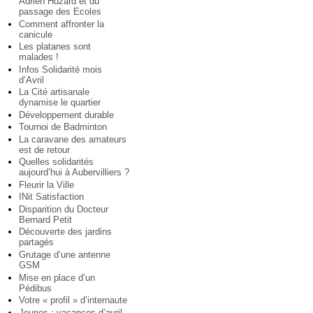
Adrien Huzard et du
passage des Ecoles
Comment affronter la
canicule
Les platanes sont
malades !
Infos Solidarité mois
d’Avril
La Cité artisanale
dynamise le quartier
Développement durable
Tournoi de Badminton
La caravane des amateurs
est de retour
Quelles solidarités
aujourd’hui à Aubervilliers ?
Fleurir la Ville
INit Satisfaction
Disparition du Docteur
Bernard Petit
Découverte des jardins
partagés
Grutage d’une antenne
GSM
Mise en place d’un
Pédibus
Votre « profil » d’internaute
Jeunes : vacances d’avril