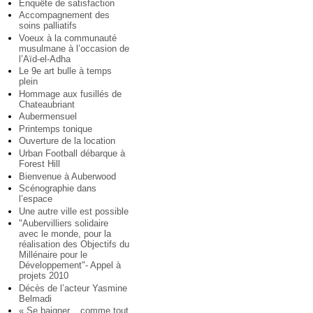
Enquête de satisfaction
Accompagnement des
soins palliatifs
Voeux à la communauté
musulmane à l’occasion de
l’Aïd-el-Adha
Le 9e art bulle à temps
plein
Hommage aux fusillés de
Chateaubriant
Aubermensuel
Printemps tonique
Ouverture de la location
Urban Football débarque à
Forest Hill
Bienvenue à Auberwood
Scénographie dans
l’espace
Une autre ville est possible
"Aubervilliers solidaire
avec le monde, pour la
réalisation des Objectifs du
Millénaire pour le
Développement"- Appel à
projets 2010
Décès de l’acteur Yasmine
Belmadi
« Se baigner... comme tout