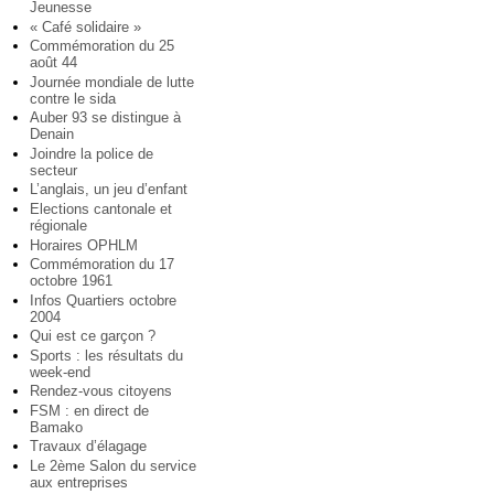
Jeunesse
« Café solidaire »
Commémoration du 25
août 44
Journée mondiale de lutte
contre le sida
Auber 93 se distingue à
Denain
Joindre la police de
secteur
L’anglais, un jeu d’enfant
Elections cantonale et
régionale
Horaires OPHLM
Commémoration du 17
octobre 1961
Infos Quartiers octobre
2004
Qui est ce garçon ?
Sports : les résultats du
week-end
Rendez-vous citoyens
FSM : en direct de
Bamako
Travaux d’élagage
Le 2ème Salon du service
aux entreprises