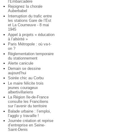
l’Embarcadère
Rejoignez la chorale
Auberbabel
Interruption du trafic entre
les stations Gare de l’Est
et La Courneuve - 8 mai
1945
Appel à projets « éducation
à l’altérité »
Paris Métropole : où va-t-
on ?
Réglementation temporaire
du stationnement
Alerte canicule
Demain se dessine
aujourd’hui
Soirée chic au Corbu
Le maire félicite trois
jeunes courageux
albertivillariens
La Région Ile-de-France
consulte les Franciliens
sur l’avenir du territoire
Balade urbaine : l’emploi,
l’agglo y travaille !
Journée création et reprise
d’entreprise en Seine-
Saint-Denis