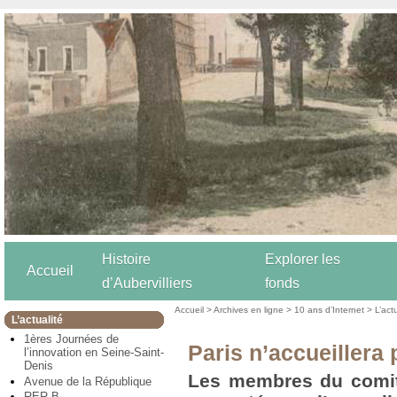
Histoire
Explorer les
Accueil
d’Aubervilliers
fonds
Accueil
>
Archives en ligne
>
10 ans d’Internet
>
L’act
L’actualité
1ères Journées de
Paris n’accueillera
l’innovation en Seine-Saint-
Denis
Les membres du comité
Avenue de la République
RER B