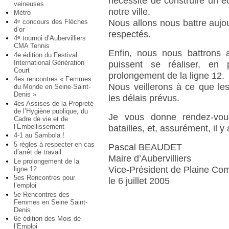
nécessité de construire un 
veineuses
notre ville.
Métro
4
concours des Flèches
e
Nous allons nous battre auj
d’or
respectés.
4
tournoi d’Aubervilliers
e
CMA Tennis
Enfin, nous nous battrons 
4e édition du Festival
International Génération
puissent se réaliser, en 
Court
prolongement de la ligne 12.
4es rencontres « Femmes
Nous veillerons à ce que le
du Monde en Seine-Saint-
Denis »
les délais prévus.
4es Assises de la Propreté
de l’Hygiène publique, du
Je vous donne rendez-vous
Cadre de vie et de
l’Embellissement
batailles, et, assurément, il y
4-1 au Sambola !
5 règles à respecter en cas
Pascal BEAUDET
d’arrêt de travail
Maire d’Aubervilliers
Le prolongement de la
Vice-Président de Plaine C
ligne 12
5es Rencontres pour
le 6 juillet 2005
l’emploi
5e Rencontres des
Femmes en Seine Saint-
Denis
6e édition des Mois de
l’Emploi