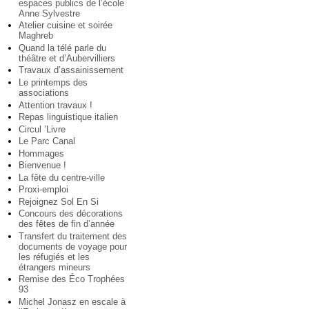
espaces publics de l’école
Anne Sylvestre
Atelier cuisine et soirée
Maghreb
Quand la télé parle du
théâtre et d’Aubervilliers
Travaux d’assainissement
Le printemps des
associations
Attention travaux !
Repas linguistique italien
Circul ’Livre
Le Parc Canal
Hommages
Bienvenue !
La fête du centre-ville
Proxi-emploi
Rejoignez Sol En Si
Concours des décorations
des fêtes de fin d’année
Transfert du traitement des
documents de voyage pour
les réfugiés et les
étrangers mineurs
Remise des Éco Trophées
93
Michel Jonasz en escale à