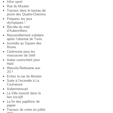
Infos sport
Rue du Moutier
Travaux dans le bureau de
poste des Quatre-Chemins
Préparez les jeux
olympiques !
Récolte du miel
d’Aubervilliers
Rassemblement solidaire
après l’attentat de Tunis
Incendie au Square des
Roses
Cérémonie pour les
massacres de Sétif
Auber surenchérit pour
Haïti
Wassila Redouane aux
JO !
Evitez la rue du Moutier
Suite à l’incendie à La
Courneuve
Aubermensuel
La Ville investit dans le
lien soci@l
La fin des papillons de
papier
Travaux de voirie en juillet