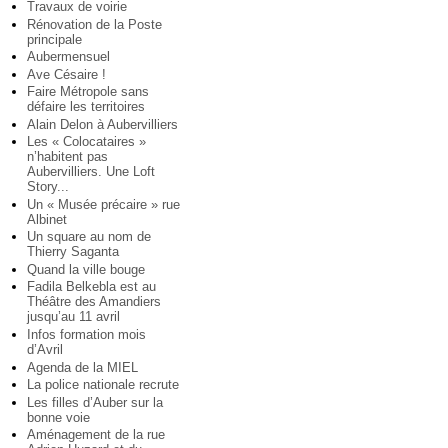
Travaux de voirie
Rénovation de la Poste
principale
Aubermensuel
Ave Césaire !
Faire Métropole sans
défaire les territoires
Alain Delon à Aubervilliers
Les « Colocataires »
n’habitent pas
Aubervilliers. Une Loft
Story...
Un « Musée précaire » rue
Albinet
Un square au nom de
Thierry Saganta
Quand la ville bouge
Fadila Belkebla est au
Théâtre des Amandiers
jusqu’au 11 avril
Infos formation mois
d’Avril
Agenda de la MIEL
La police nationale recrute
Les filles d’Auber sur la
bonne voie
Aménagement de la rue