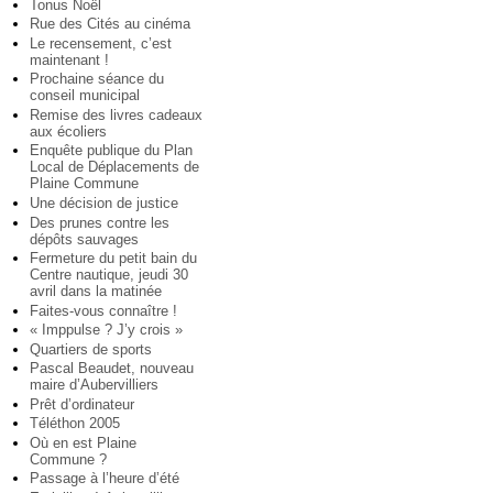
Tonus Noël
Rue des Cités au cinéma
Le recensement, c’est
maintenant !
Prochaine séance du
conseil municipal
Remise des livres cadeaux
aux écoliers
Enquête publique du Plan
Local de Déplacements de
Plaine Commune
Une décision de justice
Des prunes contre les
dépôts sauvages
Fermeture du petit bain du
Centre nautique, jeudi 30
avril dans la matinée
Faites-vous connaître !
« Imppulse ? J’y crois »
Quartiers de sports
Pascal Beaudet, nouveau
maire d’Aubervilliers
Prêt d’ordinateur
Téléthon 2005
Où en est Plaine
Commune ?
Passage à l’heure d’été