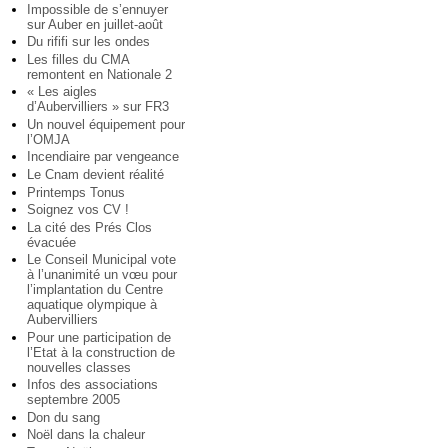
Impossible de s’ennuyer
sur Auber en juillet-août
Du rififi sur les ondes
Les filles du CMA
remontent en Nationale 2
« Les aigles
d’Aubervilliers » sur FR3
Un nouvel équipement pour
l’OMJA
Incendiaire par vengeance
Le Cnam devient réalité
Printemps Tonus
Soignez vos CV !
La cité des Prés Clos
évacuée
Le Conseil Municipal vote
à l’unanimité un vœu pour
l’implantation du Centre
aquatique olympique à
Aubervilliers
Pour une participation de
l’Etat à la construction de
nouvelles classes
Infos des associations
septembre 2005
Don du sang
Noël dans la chaleur