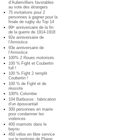
d’Aubervilliers favorables
au vote des étrangers
75 invitations pour 2
personnes à gagner pour la
finale de rugby du Top 14
89
anniversaire de la fin
e
de la guerre de 1914-1918
92e anniversaire de
l’Armistice
93e anniversaire de
l’Armistice
100% 2 Roues motorisés
100 % Fight et Coubertin
full !
100 % Fight 2 remplit
Coubertin !
100 % de Fight et de
réussite
100% Colombie
104 Barbusse : fabrication
d’un épouvantail
300 personnes en mairie
pour condamner les
violences
400 marmots dans le
bayou
450 vélos en libre service
sur le territoire de Plaine