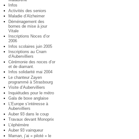
Infos
Activités des seniors
Maladie d’Alzheimer
Déménagement des
bornes de mise à jour
Vitale
Inscriptions Noces d’or
2006
Infos scolaires juin 2005
Inscriptions au Cnam
d’Aubervilliers
Cérémonie des noces d’or
et de diamant.
Infos solidarité mai 2004
Le chanteur Zayen
programmé à Strasbourg
Visite d’Aubervilliers
Inquiétudes pour le métro
Gala de boxe anglaise
L’Europe s’intéresse à
Aubervilliers
Auber 93 dans le coup
Travaux devant Monoprix
L’éphémère
Auber 93 vainqueur
Maman, j’ai « piloté » le