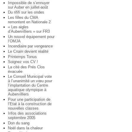
Impossible de s’ennuyer
sur Auber en juillet-août
Du rififi sur les ondes
Les filles du CMA
remontent en Nationale 2
« Les aigles
d’Aubervilliers » sur FR3
Un nouvel équipement pour
l’OMJA
Incendiaire par vengeance
Le Cnam devient réalité
Printemps Tonus
Soignez vos CV !
La cité des Prés Clos
évacuée
Le Conseil Municipal vote
à l’unanimité un vœu pour
l’implantation du Centre
aquatique olympique à
Aubervilliers
Pour une participation de
l’Etat à la construction de
nouvelles classes
Infos des associations
septembre 2005
Don du sang
Noël dans la chaleur