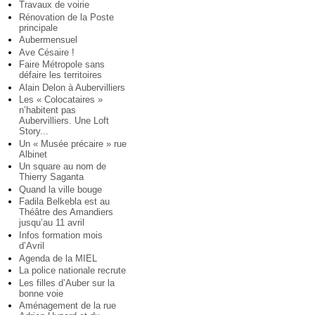
Travaux de voirie
Rénovation de la Poste
principale
Aubermensuel
Ave Césaire !
Faire Métropole sans
défaire les territoires
Alain Delon à Aubervilliers
Les « Colocataires »
n’habitent pas
Aubervilliers. Une Loft
Story...
Un « Musée précaire » rue
Albinet
Un square au nom de
Thierry Saganta
Quand la ville bouge
Fadila Belkebla est au
Théâtre des Amandiers
jusqu’au 11 avril
Infos formation mois
d’Avril
Agenda de la MIEL
La police nationale recrute
Les filles d’Auber sur la
bonne voie
Aménagement de la rue