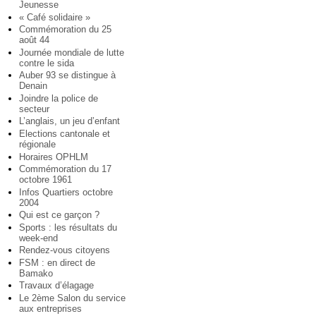
Jeunesse
« Café solidaire »
Commémoration du 25
août 44
Journée mondiale de lutte
contre le sida
Auber 93 se distingue à
Denain
Joindre la police de
secteur
L’anglais, un jeu d’enfant
Elections cantonale et
régionale
Horaires OPHLM
Commémoration du 17
octobre 1961
Infos Quartiers octobre
2004
Qui est ce garçon ?
Sports : les résultats du
week-end
Rendez-vous citoyens
FSM : en direct de
Bamako
Travaux d’élagage
Le 2ème Salon du service
aux entreprises