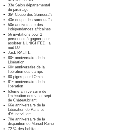
33e Salon départemental
du jardinage
35
Coupe des Samouraïs
e
43e coupe des samouraïs
50e anniversaire des
indépendances africaines
56 invitations pour 2
personnes à gagner pour
assister à UNIGHTED, la
nuit DJ
Jack RALITE
60
anniversaire de la
e
Libération
60
anniversaire de la
e
libération des camps
60 piges pour l’Omja
61
anniversaire de la
e
libération
63ème anniversaire de
l’exécution des vingt-sept
de Châteaubriant
66e anniversaire de la
Libération de Paris et
d’Aubervilliers
70e anniversaire de la
disparition de Marcel Reine
72 % des habitants