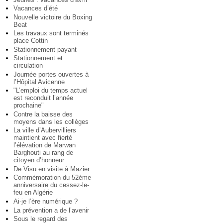
Vacances d’été
Nouvelle victoire du Boxing
Beat
Les travaux sont terminés
place Cottin
Stationnement payant
Stationnement et
circulation
Journée portes ouvertes à
l’Hôpital Avicenne
"L’emploi du temps actuel
est reconduit l’année
prochaine"
Contre la baisse des
moyens dans les collèges
La ville d’Aubervilliers
maintient avec fierté
l’élévation de Marwan
Barghouti au rang de
citoyen d’honneur
De Visu en visite à Mazier
Commémoration du 52ème
anniversaire du cessez-le-
feu en Algérie
Ai-je l’ère numérique ?
La prévention a de l’avenir
Sous le regard des