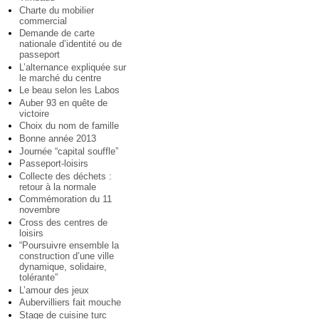
Charte du mobilier
commercial
Demande de carte
nationale d’identité ou de
passeport
L’alternance expliquée sur
le marché du centre
Le beau selon les Labos
Auber 93 en quête de
victoire
Choix du nom de famille
Bonne année 2013
Journée “capital souffle”
Passeport-loisirs
Collecte des déchets :
retour à la normale
Commémoration du 11
novembre
Cross des centres de
loisirs
“Poursuivre ensemble la
construction d’une ville
dynamique, solidaire,
tolérante”
L’amour des jeux
Aubervilliers fait mouche
Stage de cuisine turc