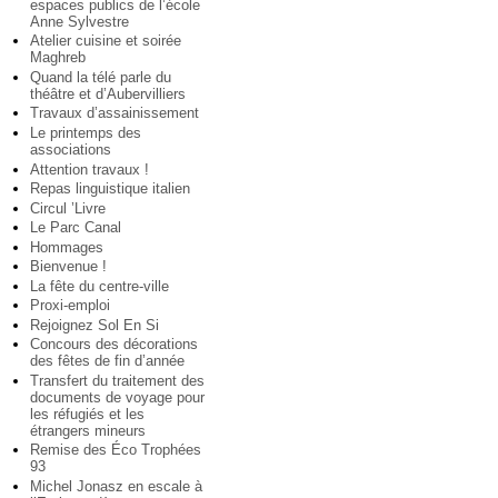
espaces publics de l’école
Anne Sylvestre
Atelier cuisine et soirée
Maghreb
Quand la télé parle du
théâtre et d’Aubervilliers
Travaux d’assainissement
Le printemps des
associations
Attention travaux !
Repas linguistique italien
Circul ’Livre
Le Parc Canal
Hommages
Bienvenue !
La fête du centre-ville
Proxi-emploi
Rejoignez Sol En Si
Concours des décorations
des fêtes de fin d’année
Transfert du traitement des
documents de voyage pour
les réfugiés et les
étrangers mineurs
Remise des Éco Trophées
93
Michel Jonasz en escale à