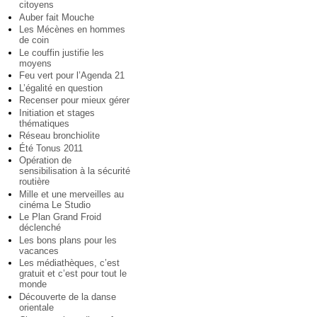
citoyens
Auber fait Mouche
Les Mécènes en hommes
de coin
Le couffin justifie les
moyens
Feu vert pour l’Agenda 21
L’égalité en question
Recenser pour mieux gérer
Initiation et stages
thématiques
Réseau bronchiolite
Été Tonus 2011
Opération de
sensibilisation à la sécurité
routière
Mille et une merveilles au
cinéma Le Studio
Le Plan Grand Froid
déclenché
Les bons plans pour les
vacances
Les médiathèques, c’est
gratuit et c’est pour tout le
monde
Découverte de la danse
orientale