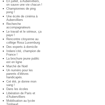
En juillet, à Aubervilliers,
on sauve une vie chacun !
Championnes de ping
pong !
Une école de cinéma à
Aubervilliers
Recherche
accompagnateurs
Le travail et le sérieux, ça
paye !
Rencontre citoyenne au
collège Rosa Luxemburg
Des experts à domicile
Indans’cité, champion de
France !
La brochure jeune public
est en ligne
Marché de Noël
Un numéro pour les
parents d’élèves
handicapés.
Cet été, je donne mon
sang !
Dans les écoles
Libération de Paris et
d’Aubervilliers
Mobilisation au lycée
Timbaud