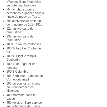
d’Aubervilliers favorables
au vote des étrangers
75 invitations pour 2
personnes à gagner pour la
finale de rugby du Top 14
89
anniversaire de la fin
e
de la guerre de 1914-1918
92e anniversaire de
l’Armistice
93e anniversaire de
l’Armistice
100% 2 Roues motorisés
100 % Fight et Coubertin
full !
100 % Fight 2 remplit
Coubertin !
100 % de Fight et de
réussite
100% Colombie
104 Barbusse : fabrication
d’un épouvantail
300 personnes en mairie
pour condamner les
violences
400 marmots dans le
bayou
450 vélos en libre service
sur le territoire de Plaine