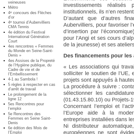
veineuses
investissements réalisés 
Métro
institutionnels, ils n’en rest
4
concours des Flèches
e
d’or
D’autant que d’autres fin
4
tournoi d’Aubervilliers
e
Aubervilliers, pour favoriser l’
CMA Tennis
d’insertion par l’économiqu
4e édition du Festival
International Génération
pour l’Angi et ses cours d’al
Court
de la jeunesse) et ses ateliers
4es rencontres « Femmes
du Monde en Seine-Saint-
Des financements pour les 
Denis »
4es Assises de la Propreté
de l’Hygiène publique, du
« Les associations qui trava
Cadre de vie et de
solliciter le soutien de l’UE
l’Embellissement
projets sont appuyés à haute
4-1 au Sambola !
5 règles à respecter en cas
La procédure à suivre : cont
d’arrêt de travail
sélectionner les candidatur
Le prolongement de la
ligne 12
(01.43.15.80.10) ou Projets-1
5es Rencontres pour
Concernant l’emploi et l’ac
l’emploi
l’Europe aide à la modern
5e Rencontres des
Femmes en Seine Saint-
entreprises installées dans les
Denis
Ni distributeur automatique
6e édition des Mois de
européennes ne sont évide
l’Emploi