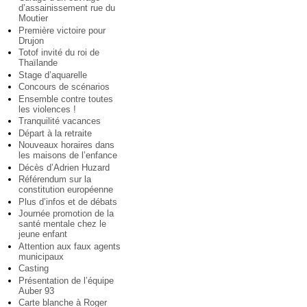
d’assainissement rue du
Moutier
Première victoire pour
Drujon
Totof invité du roi de
Thaïlande
Stage d’aquarelle
Concours de scénarios
Ensemble contre toutes
les violences !
Tranquilité vacances
Départ à la retraite
Nouveaux horaires dans
les maisons de l’enfance
Décès d’Adrien Huzard
Référendum sur la
constitution européenne
Plus d’infos et de débats
Journée promotion de la
santé mentale chez le
jeune enfant
Attention aux faux agents
municipaux
Casting
Présentation de l’équipe
Auber 93
Carte blanche à Roger