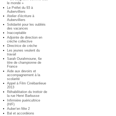
le monde »
Le Préfet du 93 à
Aubervilliers
Atelier d’écriture à
Aubervilliers
Solidarité pour les oubliés
des vacances
Inacceptable
Adjointe de direction en
crèche collective
Directrice de crèche
Les jeunes veulent du
travail
Sarah Ourahmoune, 6e
titre de championne de
France
Aide aux devoirs et
accompagnement à la
scolarité
Appel à Film Cinébanlieue
2013
Réhabilitation du trottoir de
la rue Henri Barbusse
Infirmière puéricultrice
(H/F)
Auber’en fête 2
Bal et accordéons