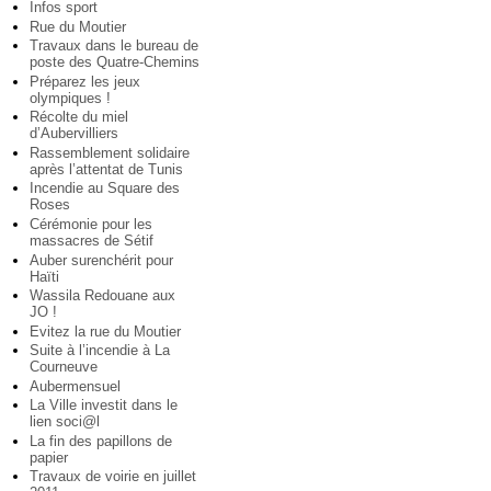
Infos sport
Rue du Moutier
Travaux dans le bureau de
poste des Quatre-Chemins
Préparez les jeux
olympiques !
Récolte du miel
d’Aubervilliers
Rassemblement solidaire
après l’attentat de Tunis
Incendie au Square des
Roses
Cérémonie pour les
massacres de Sétif
Auber surenchérit pour
Haïti
Wassila Redouane aux
JO !
Evitez la rue du Moutier
Suite à l’incendie à La
Courneuve
Aubermensuel
La Ville investit dans le
lien soci@l
La fin des papillons de
papier
Travaux de voirie en juillet