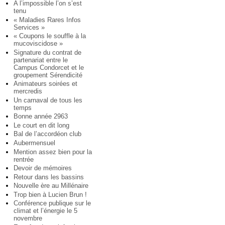
A l’impossible l’on s’est
tenu
« Maladies Rares Infos
Services »
« Coupons le souffle à la
mucoviscidose »
Signature du contrat de
partenariat entre le
Campus Condorcet et le
groupement Sérendicité
Animateurs soirées et
mercredis
Un carnaval de tous les
temps
Bonne année 2963
Le court en dit long
Bal de l’accordéon club
Aubermensuel
Mention assez bien pour la
rentrée
Devoir de mémoires
Retour dans les bassins
Nouvelle ère au Millénaire
Trop bien à Lucien Brun !
Conférence publique sur le
climat et l’énergie le 5
novembre