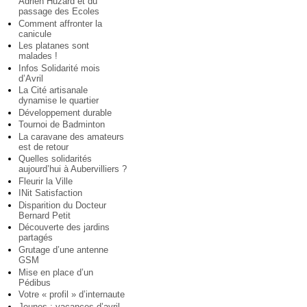
Adrien Huzard et du
passage des Ecoles
Comment affronter la
canicule
Les platanes sont
malades !
Infos Solidarité mois
d’Avril
La Cité artisanale
dynamise le quartier
Développement durable
Tournoi de Badminton
La caravane des amateurs
est de retour
Quelles solidarités
aujourd’hui à Aubervilliers ?
Fleurir la Ville
INit Satisfaction
Disparition du Docteur
Bernard Petit
Découverte des jardins
partagés
Grutage d’une antenne
GSM
Mise en place d’un
Pédibus
Votre « profil » d’internaute
Jeunes : vacances d’avril