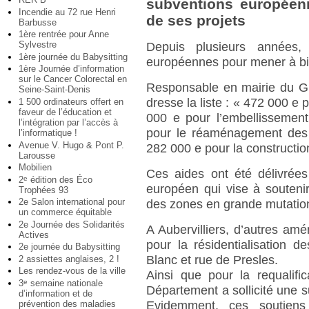
subventions européen
Incendie au 72 rue Henri
de ses projets
Barbusse
1ère rentrée pour Anne
Sylvestre
Depuis plusieurs années, 
1ère journée du Babysitting
européennes pour mener à bie
1ère Journée d’information
sur le Cancer Colorectal en
Responsable en mairie du Gr
Seine-Saint-Denis
dresse la liste : « 472 000 e 
1 500 ordinateurs offert en
faveur de l’éducation et
000 e pour l’embellisseme
l’intégration par l’accès à
pour le réaménagement des
l’informatique !
Avenue V. Hugo & Pont P.
282 000 e pour la constructio
Larousse
Mobilien
Ces aides ont été délivrées
2
édition des Éco
e
européen qui vise à souteni
Trophées 93
2e Salon international pour
des zones en grande mutatio
un commerce équitable
2e Journée des Solidarités
A Aubervilliers, d’autres amé
Actives
pour la résidentialisation 
2e journée du Babysitting
Blanc et rue de Presles.
2 assiettes anglaises, 2 !
Les rendez-vous de la ville
Ainsi que pour la requalifi
3
semaine nationale
e
Département a sollicité une s
d’information et de
prévention des maladies
Evidemment, ces soutien