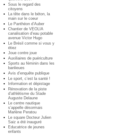
Sous le regard des
citoyens
La tête dans le béton, la
main sur le coeur
Le Panthéon d’Auber
Chantier de VEOLIA
canalisation d’eau potable
avenue Victor Hugo
Le Brésil comme si vous y
étiez
Joue contre joue
Auxiliaires de puériculture
Sports au féminin dans les
banlieues
Avis d’enquête publique
Le sport, c’est la santé !
Information et dépistage
Rénovation de la piste
d’athlétisme du Stade
Auguste Delaune
Le centre nautique
s’appelle désormais
Marlène Peratou
Le square Docteur Julien
Saiz a été inauguré
Educatrice de jeunes
enfants