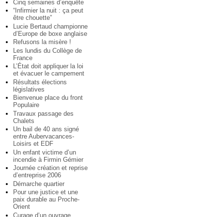
Cinq semaines d’enquête
“Infirmier la nuit : ça peut
être chouette”
Lucie Bertaud championne
d’Europe de boxe anglaise
Refusons la misère !
Les lundis du Collège de
France
L’État doit appliquer la loi
et évacuer le campement
Résultats élections
législatives
Bienvenue place du front
Populaire
Travaux passage des
Chalets
Un bail de 40 ans signé
entre Aubervacances-
Loisirs et EDF
Un enfant victime d’un
incendie à Firmin Gémier
Journée création et reprise
d’entreprise 2006
Démarche quartier
Pour une justice et une
paix durable au Proche-
Orient
Curage d’un ouvrage