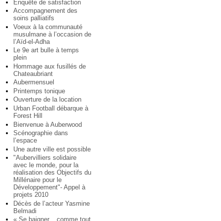
Enquête de satisfaction
Accompagnement des
soins palliatifs
Voeux à la communauté
musulmane à l’occasion de
l’Aïd-el-Adha
Le 9e art bulle à temps
plein
Hommage aux fusillés de
Chateaubriant
Aubermensuel
Printemps tonique
Ouverture de la location
Urban Football débarque à
Forest Hill
Bienvenue à Auberwood
Scénographie dans
l’espace
Une autre ville est possible
"Aubervilliers solidaire
avec le monde, pour la
réalisation des Objectifs du
Millénaire pour le
Développement"- Appel à
projets 2010
Décès de l’acteur Yasmine
Belmadi
« Se baigner... comme tout