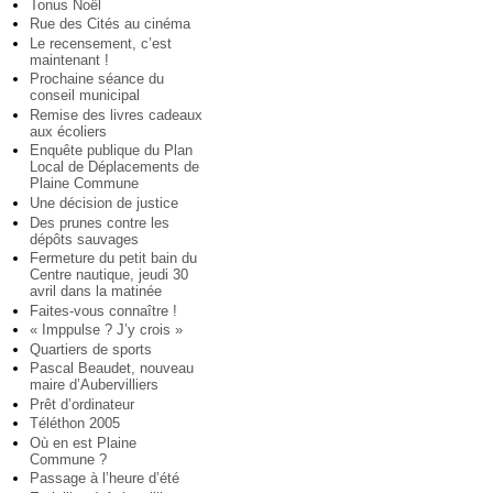
Tonus Noël
Rue des Cités au cinéma
Le recensement, c’est
maintenant !
Prochaine séance du
conseil municipal
Remise des livres cadeaux
aux écoliers
Enquête publique du Plan
Local de Déplacements de
Plaine Commune
Une décision de justice
Des prunes contre les
dépôts sauvages
Fermeture du petit bain du
Centre nautique, jeudi 30
avril dans la matinée
Faites-vous connaître !
« Imppulse ? J’y crois »
Quartiers de sports
Pascal Beaudet, nouveau
maire d’Aubervilliers
Prêt d’ordinateur
Téléthon 2005
Où en est Plaine
Commune ?
Passage à l’heure d’été