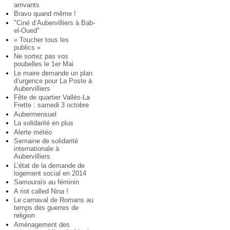
arrivants
Bravo quand même !
"Ciné d’Aubervilliers à Bab-
el-Oued"
« Toucher tous les
publics »
Ne sortez pas vos
poubelles le 1er Mai
Le maire demande un plan
d’urgence pour La Poste à
Aubervilliers
Fête de quartier Vallès-La
Frette : samedi 3 octobre
Aubermensuel
La solidarité en plus
Alerte météo
Semaine de solidarité
internationale à
Aubervilliers
L’état de la demande de
logement social en 2014
Samouraïs au féminin
A riot called Nina !
Le carnaval de Romans au
temps des guerres de
religion
Aménagement des