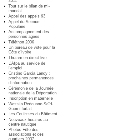
2011
Tout sur le bilan de mi-
mandat
Appel des appels 93
Appel du Secours
Populaire
Accompagnement des
personnes âgées
Téléthon 2006
Un bureau de vote pour la
Côte d’Ivoire
Thuram en direct live
L’Afpa au service de
l’emploi
Cristino Garcia Landy :
prochaines permanences
d’information
Cérémonie de la Journée
nationale de la Déportation
Inscription en maternelle
Wassila Redouane-Saïd-
Guerni forfait
Les Coulisses du Bâtiment
Nouveaux horaires au
centre nautique
Photos Fête des
associations et des
quartiers 2007