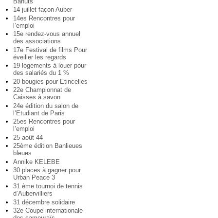
Bahuts
14 juillet façon Auber
14es Rencontres pour
l’emploi
15e rendez-vous annuel
des associations
17e Festival de films Pour
éveiller les regards
19 logements à louer pour
des salariés du 1 %
20 bougies pour Etincelles
22e Championnat de
Caisses à savon
24e édition du salon de
l’Etudiant de Paris
25es Rencontres pour
l’emploi
25 août 44
25ème édition Banlieues
bleues
Annike KELEBE
30 places à gagner pour
Urban Peace 3
31 ème tournoi de tennis
d’Aubervilliers
31 décembre solidaire
32e Coupe internationale
des samouraïs