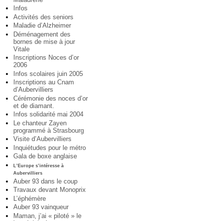
Infos
Activités des seniors
Maladie d’Alzheimer
Déménagement des
bornes de mise à jour
Vitale
Inscriptions Noces d’or
2006
Infos scolaires juin 2005
Inscriptions au Cnam
d’Aubervilliers
Cérémonie des noces d’or
et de diamant.
Infos solidarité mai 2004
Le chanteur Zayen
programmé à Strasbourg
Visite d’Aubervilliers
Inquiétudes pour le métro
Gala de boxe anglaise
L’Europe s’intéresse à
Aubervilliers
Auber 93 dans le coup
Travaux devant Monoprix
L’éphémère
Auber 93 vainqueur
Maman, j’ai « piloté » le