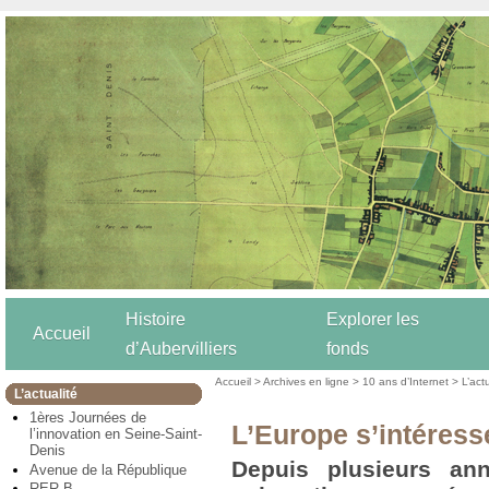
Histoire
Explorer les
Accueil
d’Aubervilliers
fonds
Accueil
>
Archives en ligne
>
10 ans d’Internet
>
L’act
L’actualité
1ères Journées de
L’Europe s’intéresse
l’innovation en Seine-Saint-
Denis
Depuis plusieurs ann
Avenue de la République
RER B