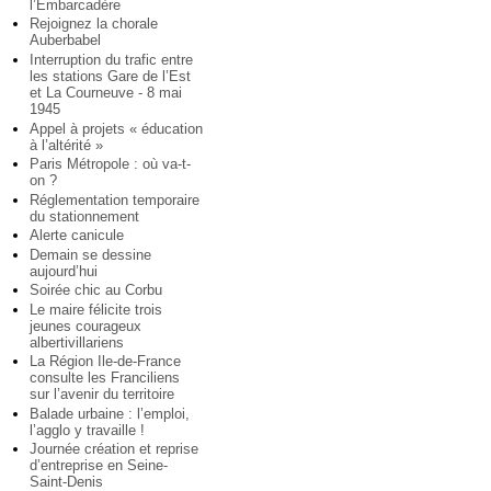
l’Embarcadère
Rejoignez la chorale
Auberbabel
Interruption du trafic entre
les stations Gare de l’Est
et La Courneuve - 8 mai
1945
Appel à projets « éducation
à l’altérité »
Paris Métropole : où va-t-
on ?
Réglementation temporaire
du stationnement
Alerte canicule
Demain se dessine
aujourd’hui
Soirée chic au Corbu
Le maire félicite trois
jeunes courageux
albertivillariens
La Région Ile-de-France
consulte les Franciliens
sur l’avenir du territoire
Balade urbaine : l’emploi,
l’agglo y travaille !
Journée création et reprise
d’entreprise en Seine-
Saint-Denis