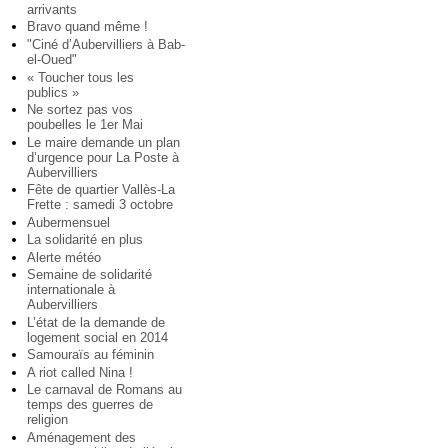
arrivants
Bravo quand même !
"Ciné d’Aubervilliers à Bab-
el-Oued"
« Toucher tous les
publics »
Ne sortez pas vos
poubelles le 1er Mai
Le maire demande un plan
d’urgence pour La Poste à
Aubervilliers
Fête de quartier Vallès-La
Frette : samedi 3 octobre
Aubermensuel
La solidarité en plus
Alerte météo
Semaine de solidarité
internationale à
Aubervilliers
L’état de la demande de
logement social en 2014
Samouraïs au féminin
A riot called Nina !
Le carnaval de Romans au
temps des guerres de
religion
Aménagement des