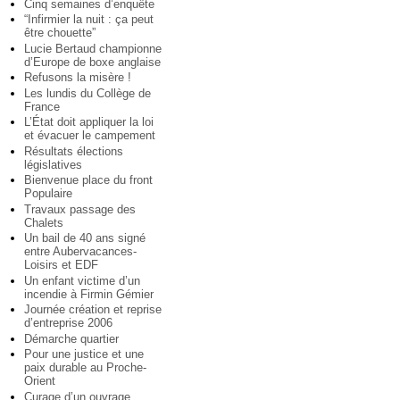
Cinq semaines d’enquête
“Infirmier la nuit : ça peut
être chouette”
Lucie Bertaud championne
d’Europe de boxe anglaise
Refusons la misère !
Les lundis du Collège de
France
L’État doit appliquer la loi
et évacuer le campement
Résultats élections
législatives
Bienvenue place du front
Populaire
Travaux passage des
Chalets
Un bail de 40 ans signé
entre Aubervacances-
Loisirs et EDF
Un enfant victime d’un
incendie à Firmin Gémier
Journée création et reprise
d’entreprise 2006
Démarche quartier
Pour une justice et une
paix durable au Proche-
Orient
Curage d’un ouvrage