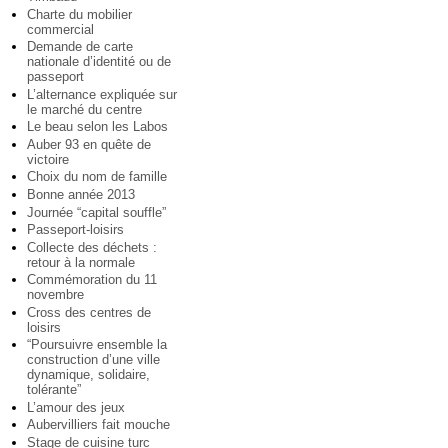
Charte du mobilier
commercial
Demande de carte
nationale d’identité ou de
passeport
L’alternance expliquée sur
le marché du centre
Le beau selon les Labos
Auber 93 en quête de
victoire
Choix du nom de famille
Bonne année 2013
Journée “capital souffle”
Passeport-loisirs
Collecte des déchets :
retour à la normale
Commémoration du 11
novembre
Cross des centres de
loisirs
“Poursuivre ensemble la
construction d’une ville
dynamique, solidaire,
tolérante”
L’amour des jeux
Aubervilliers fait mouche
Stage de cuisine turc