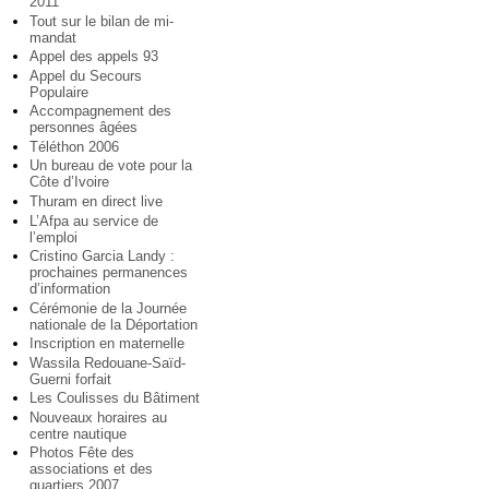
2011
Tout sur le bilan de mi-
mandat
Appel des appels 93
Appel du Secours
Populaire
Accompagnement des
personnes âgées
Téléthon 2006
Un bureau de vote pour la
Côte d’Ivoire
Thuram en direct live
L’Afpa au service de
l’emploi
Cristino Garcia Landy :
prochaines permanences
d’information
Cérémonie de la Journée
nationale de la Déportation
Inscription en maternelle
Wassila Redouane-Saïd-
Guerni forfait
Les Coulisses du Bâtiment
Nouveaux horaires au
centre nautique
Photos Fête des
associations et des
quartiers 2007