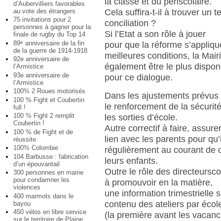
la classe et du périscolaire.
d’Aubervilliers favorables
au vote des étrangers
Cela suffira-t-il à trouver un t
75 invitations pour 2
conciliation ?
personnes à gagner pour la
Si l’Etat a son rôle à jouer
finale de rugby du Top 14
89
anniversaire de la fin
e
pour que la réforme s’appliqu
de la guerre de 1914-1918
meilleures conditions, la Mair
92e anniversaire de
également être le plus dispon
l’Armistice
93e anniversaire de
pour ce dialogue.
l’Armistice
100% 2 Roues motorisés
Dans les ajustements prévus 
100 % Fight et Coubertin
le renforcement de la sécurit
full !
100 % Fight 2 remplit
les sorties d’école.
Coubertin !
Autre correctif à faire, assure
100 % de Fight et de
lien avec les parents pour qu’
réussite
100% Colombie
régulièrement au courant de 
104 Barbusse : fabrication
leurs enfants.
d’un épouvantail
Outre le rôle des directeurs
300 personnes en mairie
pour condamner les
à promouvoir en la matière,
violences
une information trimestrielle s
400 marmots dans le
contenu des ateliers par écol
bayou
450 vélos en libre service
(la première avant les vacan
sur le territoire de Plaine