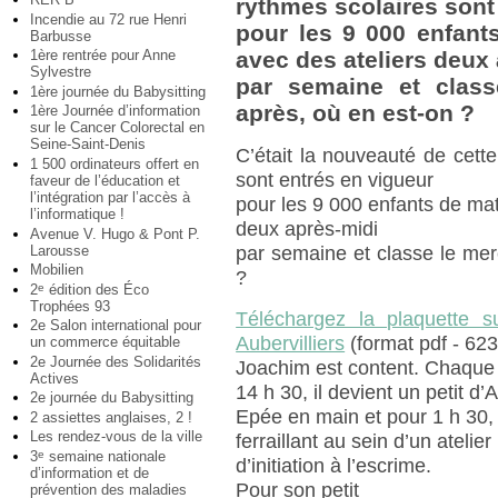
rythmes scolaires sont
Incendie au 72 rue Henri
pour les 9 000 enfants
Barbusse
1ère rentrée pour Anne
avec des ateliers deux
Sylvestre
par semaine et class
1ère journée du Babysitting
après, où en est-on ?
1ère Journée d’information
sur le Cancer Colorectal en
Seine-Saint-Denis
C’était la nouveauté de cett
1 500 ordinateurs offert en
sont entrés en vigueur
faveur de l’éducation et
l’intégration par l’accès à
pour les 9 000 enfants de mat
l’informatique !
deux après-midi
Avenue V. Hugo & Pont P.
Larousse
par semaine et classe le mer
Mobilien
?
2
édition des Éco
e
Trophées 93
Téléchargez la plaquette s
2e Salon international pour
Aubervilliers
(format pdf - 623
un commerce équitable
2e Journée des Solidarités
Joachim est content. Chaque
Actives
14 h 30, il devient un petit d’
2e journée du Babysitting
Epée en main et pour 1 h 30, 
2 assiettes anglaises, 2 !
Les rendez-vous de la ville
ferraillant au sein d’un atelier
3
semaine nationale
e
d’initiation à l’escrime.
d’information et de
Pour son petit
prévention des maladies