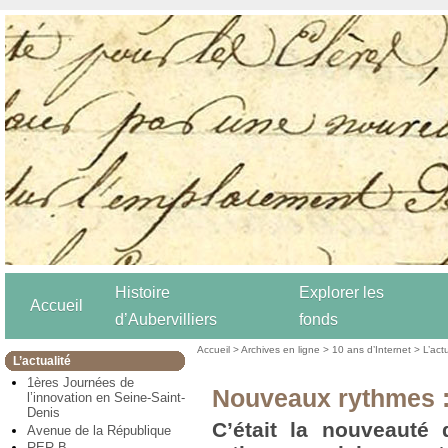
Histoire
Explorer les
Accueil
d’Aubervilliers
fonds
Accueil
>
Archives en ligne
>
10 ans d’Internet
>
L’act
L’actualité
1ères Journées de
Nouveaux rythmes :
l’innovation en Seine-Saint-
Denis
C’était la nouveauté 
Avenue de la République
RER B