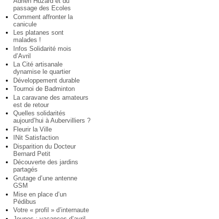
Adrien Huzard et du
passage des Ecoles
Comment affronter la
canicule
Les platanes sont
malades !
Infos Solidarité mois
d’Avril
La Cité artisanale
dynamise le quartier
Développement durable
Tournoi de Badminton
La caravane des amateurs
est de retour
Quelles solidarités
aujourd’hui à Aubervilliers ?
Fleurir la Ville
INit Satisfaction
Disparition du Docteur
Bernard Petit
Découverte des jardins
partagés
Grutage d’une antenne
GSM
Mise en place d’un
Pédibus
Votre « profil » d’internaute
Jeunes : vacances d’avril