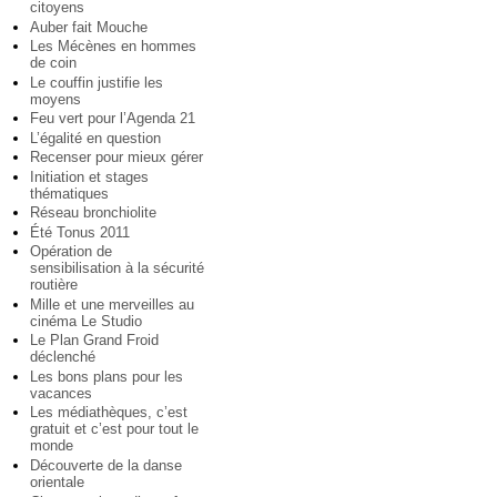
citoyens
Auber fait Mouche
Les Mécènes en hommes
de coin
Le couffin justifie les
moyens
Feu vert pour l’Agenda 21
L’égalité en question
Recenser pour mieux gérer
Initiation et stages
thématiques
Réseau bronchiolite
Été Tonus 2011
Opération de
sensibilisation à la sécurité
routière
Mille et une merveilles au
cinéma Le Studio
Le Plan Grand Froid
déclenché
Les bons plans pour les
vacances
Les médiathèques, c’est
gratuit et c’est pour tout le
monde
Découverte de la danse
orientale