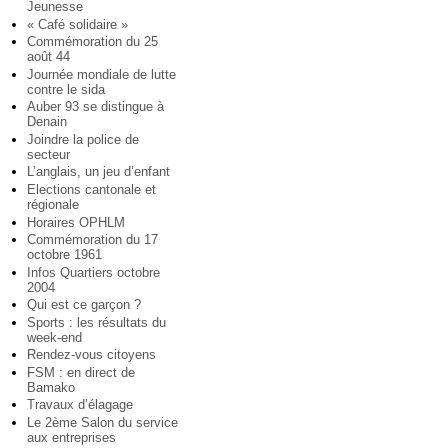
Jeunesse
« Café solidaire »
Commémoration du 25
août 44
Journée mondiale de lutte
contre le sida
Auber 93 se distingue à
Denain
Joindre la police de
secteur
L’anglais, un jeu d’enfant
Elections cantonale et
régionale
Horaires OPHLM
Commémoration du 17
octobre 1961
Infos Quartiers octobre
2004
Qui est ce garçon ?
Sports : les résultats du
week-end
Rendez-vous citoyens
FSM : en direct de
Bamako
Travaux d’élagage
Le 2ème Salon du service
aux entreprises