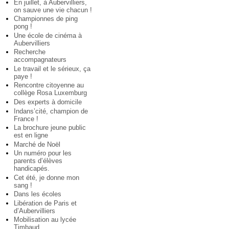
En juillet, à Aubervilliers,
on sauve une vie chacun !
Championnes de ping
pong !
Une école de cinéma à
Aubervilliers
Recherche
accompagnateurs
Le travail et le sérieux, ça
paye !
Rencontre citoyenne au
collège Rosa Luxemburg
Des experts à domicile
Indans’cité, champion de
France !
La brochure jeune public
est en ligne
Marché de Noël
Un numéro pour les
parents d’élèves
handicapés.
Cet été, je donne mon
sang !
Dans les écoles
Libération de Paris et
d’Aubervilliers
Mobilisation au lycée
Timbaud