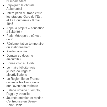
l’Embarcadère
Rejoignez la chorale
Auberbabel
Interruption du trafic entre
les stations Gare de l’Est
et La Courneuve - 8 mai
1945
Appel à projets « éducation
à l’altérité »
Paris Métropole : où va-t-
on ?
Réglementation temporaire
du stationnement
Alerte canicule
Demain se dessine
aujourd’hui
Soirée chic au Corbu
Le maire félicite trois
jeunes courageux
albertivillariens
La Région Ile-de-France
consulte les Franciliens
sur l’avenir du territoire
Balade urbaine : l’emploi,
l’agglo y travaille !
Journée création et reprise
d’entreprise en Seine-
Saint-Denis