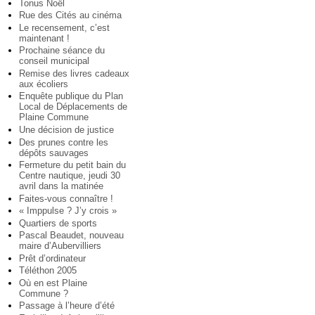
Tonus Noël
Rue des Cités au cinéma
Le recensement, c’est
maintenant !
Prochaine séance du
conseil municipal
Remise des livres cadeaux
aux écoliers
Enquête publique du Plan
Local de Déplacements de
Plaine Commune
Une décision de justice
Des prunes contre les
dépôts sauvages
Fermeture du petit bain du
Centre nautique, jeudi 30
avril dans la matinée
Faites-vous connaître !
« Imppulse ? J’y crois »
Quartiers de sports
Pascal Beaudet, nouveau
maire d’Aubervilliers
Prêt d’ordinateur
Téléthon 2005
Où en est Plaine
Commune ?
Passage à l’heure d’été