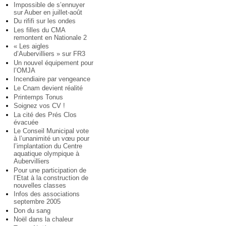
Impossible de s’ennuyer
sur Auber en juillet-août
Du rififi sur les ondes
Les filles du CMA
remontent en Nationale 2
« Les aigles
d’Aubervilliers » sur FR3
Un nouvel équipement pour
l’OMJA
Incendiaire par vengeance
Le Cnam devient réalité
Printemps Tonus
Soignez vos CV !
La cité des Prés Clos
évacuée
Le Conseil Municipal vote
à l’unanimité un vœu pour
l’implantation du Centre
aquatique olympique à
Aubervilliers
Pour une participation de
l’Etat à la construction de
nouvelles classes
Infos des associations
septembre 2005
Don du sang
Noël dans la chaleur