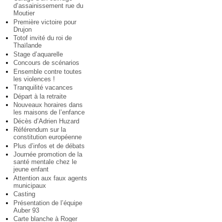
d’assainissement rue du
Moutier
Première victoire pour
Drujon
Totof invité du roi de
Thaïlande
Stage d’aquarelle
Concours de scénarios
Ensemble contre toutes
les violences !
Tranquilité vacances
Départ à la retraite
Nouveaux horaires dans
les maisons de l’enfance
Décès d’Adrien Huzard
Référendum sur la
constitution européenne
Plus d’infos et de débats
Journée promotion de la
santé mentale chez le
jeune enfant
Attention aux faux agents
municipaux
Casting
Présentation de l’équipe
Auber 93
Carte blanche à Roger