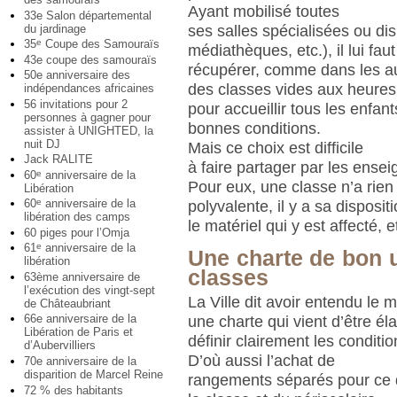
Ayant mobilisé toutes
33e Salon départemental
du jardinage
ses salles spécialisées ou d
35
Coupe des Samouraïs
e
médiathèques, etc.), il lui fau
43e coupe des samouraïs
récupérer, comme dans les aut
50e anniversaire des
des classes vides aux heures 
indépendances africaines
56 invitations pour 2
pour accueillir tous les enfan
personnes à gagner pour
bonnes conditions.
assister à UNIGHTED, la
nuit DJ
Mais ce choix est difficile
Jack RALITE
à faire partager par les ensei
60
anniversaire de la
e
Pour eux, une classe n’a rien
Libération
60
anniversaire de la
e
polyvalente, il y a sa disposit
libération des camps
le matériel qui y est affecté, e
60 piges pour l’Omja
61
anniversaire de la
e
Une charte de bon 
libération
classes
63ème anniversaire de
l’exécution des vingt-sept
La Ville dit avoir entendu le
de Châteaubriant
66e anniversaire de la
une charte qui vient d’être é
Libération de Paris et
définir clairement les conditi
d’Aubervilliers
D’où aussi l’achat de
70e anniversaire de la
disparition de Marcel Reine
rangements séparés pour ce 
72 % des habitants