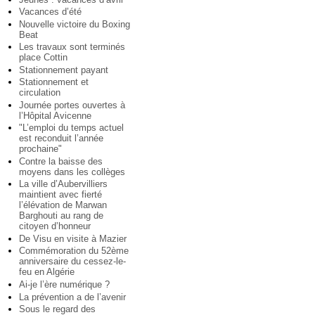
Vacances d’été
Nouvelle victoire du Boxing
Beat
Les travaux sont terminés
place Cottin
Stationnement payant
Stationnement et
circulation
Journée portes ouvertes à
l’Hôpital Avicenne
"L’emploi du temps actuel
est reconduit l’année
prochaine"
Contre la baisse des
moyens dans les collèges
La ville d’Aubervilliers
maintient avec fierté
l’élévation de Marwan
Barghouti au rang de
citoyen d’honneur
De Visu en visite à Mazier
Commémoration du 52ème
anniversaire du cessez-le-
feu en Algérie
Ai-je l’ère numérique ?
La prévention a de l’avenir
Sous le regard des