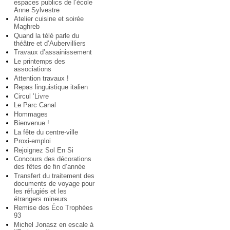
espaces publics de l’école
Anne Sylvestre
Atelier cuisine et soirée
Maghreb
Quand la télé parle du
théâtre et d’Aubervilliers
Travaux d’assainissement
Le printemps des
associations
Attention travaux !
Repas linguistique italien
Circul ’Livre
Le Parc Canal
Hommages
Bienvenue !
La fête du centre-ville
Proxi-emploi
Rejoignez Sol En Si
Concours des décorations
des fêtes de fin d’année
Transfert du traitement des
documents de voyage pour
les réfugiés et les
étrangers mineurs
Remise des Éco Trophées
93
Michel Jonasz en escale à