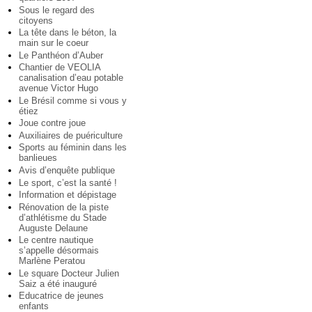
Sous le regard des
citoyens
La tête dans le béton, la
main sur le coeur
Le Panthéon d’Auber
Chantier de VEOLIA
canalisation d’eau potable
avenue Victor Hugo
Le Brésil comme si vous y
étiez
Joue contre joue
Auxiliaires de puériculture
Sports au féminin dans les
banlieues
Avis d’enquête publique
Le sport, c’est la santé !
Information et dépistage
Rénovation de la piste
d’athlétisme du Stade
Auguste Delaune
Le centre nautique
s’appelle désormais
Marlène Peratou
Le square Docteur Julien
Saiz a été inauguré
Educatrice de jeunes
enfants