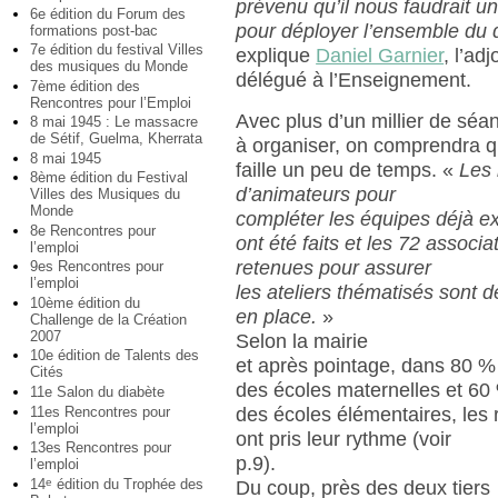
prévenu qu’il nous faudrait u
6e édition du Forum des
pour déployer l’ensemble du d
formations post-bac
7e édition du festival Villes
explique
Daniel Garnier
, l’ad
des musiques du Monde
délégué à l’Enseignement.
7ème édition des
Rencontres pour l’Emploi
Avec plus d’un millier de sé
8 mai 1945 : Le massacre
de Sétif, Guelma, Kherrata
à organiser, on comprendra qu
8 mai 1945
faille un peu de temps. «
Les 
8ème édition du Festival
d’animateurs pour
Villes des Musiques du
Monde
compléter les équipes déjà ex
8e Rencontres pour
ont été faits et les 72 associa
l’emploi
retenues pour assurer
9es Rencontres pour
l’emploi
les ateliers thématisés sont 
10ème édition du
en place.
»
Challenge de la Création
2007
Selon la mairie
10e édition de Talents des
et après pointage, dans 80 %
Cités
des écoles maternelles et 60
11e Salon du diabète
11es Rencontres pour
des écoles élémentaires, les
l’emploi
ont pris leur rythme (voir
13es Rencontres pour
p.9).
l’emploi
14
édition du Trophée des
e
Du coup, près des deux tiers