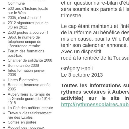
et un questionnaire-bilan d’é
Commune
500 ans d’histoire locale
sera soumis aux parents à l’i
sur le Web
trimestre.
2005, c’est à nous !
2012 signatures pour les
Le cap étant maintenu et l’int
JO en 2012
de la réforme au bénéfice de
2500 postes à pourvoir !
3960, le numéro de
mis en cause, pour la Ville l’o
téléphone unique de
tenir son calendrier annoncé.
l’Assurance retraite
Avec un dispositif
Forum des formations
post-bac
rodé à la rentrée de la Toussa
Chantier de solidarité 2008
Bonne année 2008
Grégory Paoli
Infos formation janvier
Le 3 octobre 2013
2008
Listes Électorales
Toutes les informations s
Bonne et heureuse année
2005
rythmes scolaires à Aubervi
Aubervilliers au temps de
activités) sur le site 
la Grande guerre de 1914-
1918
http://rythmesscolaires.auber
La Cité des métiers recrute
Travaux d’assainissement
rue des Ecoles
Contes en portée
Accueil des nouveaux