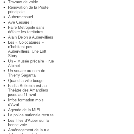
Travaux de voirie
Rénovation de la Poste
principale
Aubermensuel
Ave Césaire !
Faire Métropole sans
défaire les territoires
Alain Delon à Aubervilliers
Les « Colocataires »
n’habitent pas
Aubervilliers. Une Loft
Story...
Un « Musée précaire » rue
Albinet
Un square au nom de
Thierry Saganta
Quand la ville bouge
Fadila Belkebla est au
Théâtre des Amandiers
jusqu’au 11 avril
Infos formation mois
d’Avril
Agenda de la MIEL
La police nationale recrute
Les filles d’Auber sur la
bonne voie
Aménagement de la rue