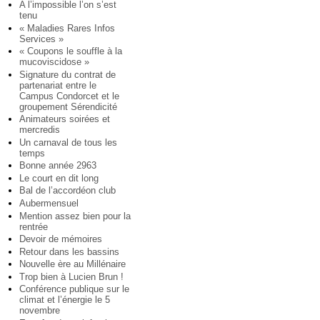
A l’impossible l’on s’est
tenu
« Maladies Rares Infos
Services »
« Coupons le souffle à la
mucoviscidose »
Signature du contrat de
partenariat entre le
Campus Condorcet et le
groupement Sérendicité
Animateurs soirées et
mercredis
Un carnaval de tous les
temps
Bonne année 2963
Le court en dit long
Bal de l’accordéon club
Aubermensuel
Mention assez bien pour la
rentrée
Devoir de mémoires
Retour dans les bassins
Nouvelle ère au Millénaire
Trop bien à Lucien Brun !
Conférence publique sur le
climat et l’énergie le 5
novembre