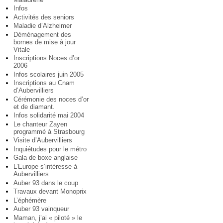
Infos
Activités des seniors
Maladie d’Alzheimer
Déménagement des
bornes de mise à jour
Vitale
Inscriptions Noces d’or
2006
Infos scolaires juin 2005
Inscriptions au Cnam
d’Aubervilliers
Cérémonie des noces d’or
et de diamant.
Infos solidarité mai 2004
Le chanteur Zayen
programmé à Strasbourg
Visite d’Aubervilliers
Inquiétudes pour le métro
Gala de boxe anglaise
L’Europe s’intéresse à
Aubervilliers
Auber 93 dans le coup
Travaux devant Monoprix
L’éphémère
Auber 93 vainqueur
Maman, j’ai « piloté » le