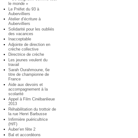
le monde »
Le Préfet du 93 à
Aubervilliers
Atelier d’écriture à
Aubervilliers
Solidarité pour les oubliés
des vacances
Inacceptable
Adjointe de direction en
crèche collective
Directrice de crèche
Les jeunes veulent du
travail
Sarah Ourahmoune, 6e
titre de championne de
France
Aide aux devoirs et
accompagnement à la
scolarité
Appel à Film Cinébanlieue
2013
Réhabilitation du trottoir de
la rue Henri Barbusse
Infirmière puéricultrice
(H/F)
Auber’en fête 2
Bal et accordéons