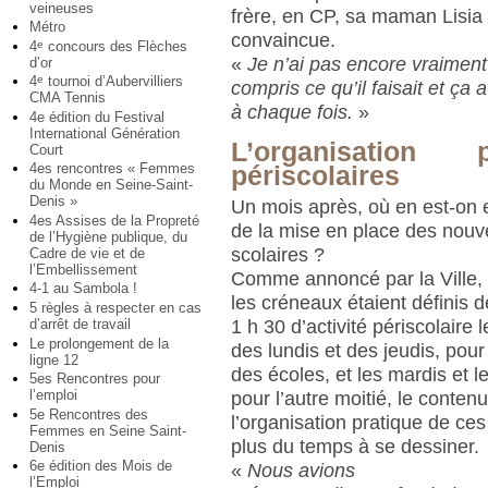
veineuses
frère, en CP, sa maman Lisia
Métro
convaincue.
4
concours des Flèches
e
«
Je n’ai pas encore vraiment
d’or
4
tournoi d’Aubervilliers
e
compris ce qu’il faisait et ça 
CMA Tennis
à chaque fois.
»
4e édition du Festival
International Génération
L’organisation 
Court
4es rencontres « Femmes
périscolaires
du Monde en Seine-Saint-
Denis »
Un mois après, où en est-on
4es Assises de la Propreté
de la mise en place des nou
de l’Hygiène publique, du
scolaires ?
Cadre de vie et de
l’Embellissement
Comme annoncé par la Ville, 
4-1 au Sambola !
les créneaux étaient définis d
5 règles à respecter en cas
1 h 30 d’activité périscolaire 
d’arrêt de travail
Le prolongement de la
des lundis et des jeudis, pour
ligne 12
des écoles, et les mardis et l
5es Rencontres pour
l’emploi
pour l’autre moitié, le contenu
5e Rencontres des
l’organisation pratique de ces
Femmes en Seine Saint-
plus du temps à se dessiner.
Denis
6e édition des Mois de
«
Nous avions
l’Emploi