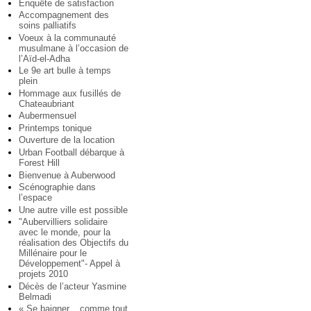
Enquête de satisfaction
Accompagnement des
soins palliatifs
Voeux à la communauté
musulmane à l’occasion de
l’Aïd-el-Adha
Le 9e art bulle à temps
plein
Hommage aux fusillés de
Chateaubriant
Aubermensuel
Printemps tonique
Ouverture de la location
Urban Football débarque à
Forest Hill
Bienvenue à Auberwood
Scénographie dans
l’espace
Une autre ville est possible
"Aubervilliers solidaire
avec le monde, pour la
réalisation des Objectifs du
Millénaire pour le
Développement"- Appel à
projets 2010
Décès de l’acteur Yasmine
Belmadi
« Se baigner... comme tout