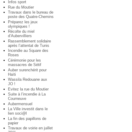
Infos sport
Rue du Moutier
Travaux dans le bureau de
poste des Quatre-Chemins
Préparez les jeux
olympiques !
Récolte du miel
d’Aubervilliers
Rassemblement solidaire
après l’attentat de Tunis
Incendie au Square des
Roses
Cérémonie pour les
massacres de Sétif
Auber surenchérit pour
Haïti
Wassila Redouane aux
JO !
Evitez la rue du Moutier
Suite à l’incendie à La
Courneuve
Aubermensuel
La Ville investit dans le
lien soci@l
La fin des papillons de
papier
Travaux de voirie en juillet