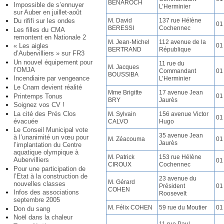
BENAROCH
Impossible de s’ennuyer
L’Herminier
sur Auber en juillet-août
M. David
137 rue Hélène
Du rififi sur les ondes
01
BERESSI
Cochennec
Les filles du CMA
remontent en Nationale 2
M. Jean-Michel
112 avenue de la
01
« Les aigles
BERTRAND
République
d’Aubervilliers » sur FR3
Un nouvel équipement pour
11 rue du
M. Jacques
l’OMJA
Commandant
01
BOUSSIBA
Incendiaire par vengeance
L’Herminier
Le Cnam devient réalité
Mme Brigitte
17 avenue Jean
Printemps Tonus
01
BRY
Jaurès
Soignez vos CV !
La cité des Prés Clos
M. Sylvain
156 avenue Victor
01
évacuée
CALVO
Hugo
Le Conseil Municipal vote
35 avenue Jean
à l’unanimité un vœu pour
M. Zéacouma
01
Jaurès
l’implantation du Centre
aquatique olympique à
M. Patrick
153 rue Hélène
Aubervilliers
01
CIROUX
Cochennec
Pour une participation de
l’Etat à la construction de
23 avenue du
M. Gérard
nouvelles classes
Président
01
COHEN
Infos des associations
Roosevelt
septembre 2005
M. Félix COHEN
59 rue du Moutier
01
Don du sang
Noël dans la chaleur