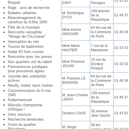
01 43 52
Raspail
DAVY
Ferragus
Rage : avis de recherche
109 avenue
Balades urbaines
M. Dominique
de la
01 49 37
DYCK
Réaménagement du
République
carrefour du 8-Mai 1945
Fête de la musique
64 bis rue de
Mme Karine
Rencontre xénophile
la Commune
01 48 34
GREGORI
"Mirage de l’Occitanie"
de Paris
Interruption du site
Mme Marie
7 rue de la
Tournoi de badminton
01 43 52
HAUTIER
Maladrerie
Auber 93 hors course
Rencontre avec les jeunes
15 rue du
Nos quartiers ont du talent
Mme Florence
Docteur
01 43 52
JOUAN
Permanences juridiques
Pesqué
pour personnes âgées
Journée des solidarités
64 bis rue de
M. François LE
actives
la Commune
01 48 34
BONNOIS
de Paris
Neuilly, Auber, leurs maires
Commémoration du 8 mai
109 avenue
1945
M. Jean-Charles
de la
01 49 37
LERAY
Aubermensuel
République
Wassila championne
d’Afrique !
35 avenue
Docteur LOUIS
01 43 52
Infos services
Jean Jaurès
Recherche bénévoles
Visite du quartier
99 bis
M. Serge
Maladrerie