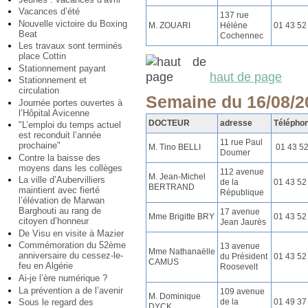
Vacances d’été
137 rue
Nouvelle victoire du Boxing
M. ZOUARI
Hélène
01 43 52
Beat
Cochennec
Les travaux sont terminés
place Cottin
Stationnement payant
haut de page
Stationnement et
circulation
Semaine du 16/08/2
Journée portes ouvertes à
l’Hôpital Avicenne
DOCTEUR
adresse
Télépho
"L’emploi du temps actuel
est reconduit l’année
11 rue Paul
prochaine"
M. Tino BELLI
01 43 5
Doumer
Contre la baisse des
moyens dans les collèges
112 avenue
M. Jean-Michel
La ville d’Aubervilliers
de la
01 43 52
BERTRAND
maintient avec fierté
République
l’élévation de Marwan
Barghouti au rang de
17 avenue
Mme Brigitte BRY
01 43 52
citoyen d’honneur
Jean Jaurès
De Visu en visite à Mazier
Commémoration du 52ème
13 avenue
Mme Nathanaëlle
anniversaire du cessez-le-
du Président
01 43 52
CAMUS
feu en Algérie
Roosevelt
Ai-je l’ère numérique ?
La prévention a de l’avenir
109 avenue
M. Dominique
de la
01 49 37
Sous le regard des
DYCK