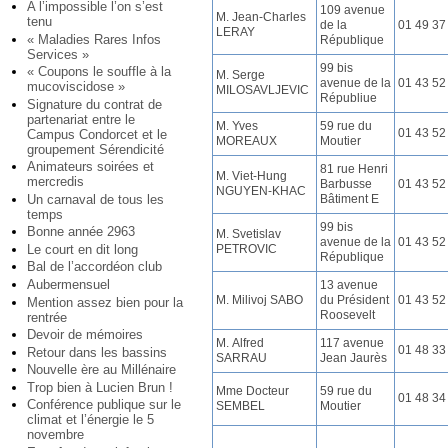
A l’impossible l’on s’est
109 avenue
M. Jean-Charles
tenu
de la
01 49 37
LERAY
« Maladies Rares Infos
République
Services »
99 bis
« Coupons le souffle à la
M. Serge
avenue de la
01 43 52
mucoviscidose »
MILOSAVLJEVIC
Républiue
Signature du contrat de
partenariat entre le
M. Yves
59 rue du
01 43 52
Campus Condorcet et le
MOREAUX
Moutier
groupement Sérendicité
Animateurs soirées et
81 rue Henri
M. Viet-Hung
mercredis
Barbusse
01 43 52
NGUYEN-KHAC
Un carnaval de tous les
Bâtiment E
temps
99 bis
Bonne année 2963
M. Svetislav
avenue de la
01 43 52
Le court en dit long
PETROVIC
République
Bal de l’accordéon club
Aubermensuel
13 avenue
M. Milivoj SABO
du Président
01 43 52
Mention assez bien pour la
Roosevelt
rentrée
Devoir de mémoires
M. Alfred
117 avenue
01 48 33
Retour dans les bassins
SARRAU
Jean Jaurès
Nouvelle ère au Millénaire
Trop bien à Lucien Brun !
Mme Docteur
59 rue du
01 48 34
Conférence publique sur le
SEMBEL
Moutier
climat et l’énergie le 5
novembre