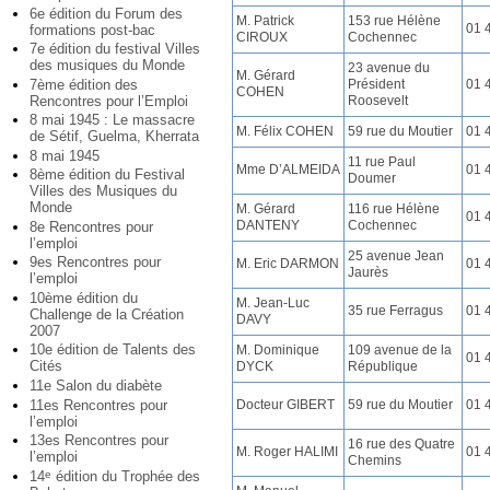
6e édition du Forum des
M. Patrick
153 rue Hélène
01 
formations post-bac
CIROUX
Cochennec
7e édition du festival Villes
des musiques du Monde
23 avenue du
M. Gérard
Président
01 
7ème édition des
COHEN
Roosevelt
Rencontres pour l’Emploi
8 mai 1945 : Le massacre
M. Félix COHEN
59 rue du Moutier
01 
de Sétif, Guelma, Kherrata
8 mai 1945
11 rue Paul
Mme D’ALMEIDA
01 
8ème édition du Festival
Doumer
Villes des Musiques du
Monde
M. Gérard
116 rue Hélène
01 
DANTENY
Cochennec
8e Rencontres pour
l’emploi
25 avenue Jean
9es Rencontres pour
M. Eric DARMON
01 
Jaurès
l’emploi
10ème édition du
M. Jean-Luc
35 rue Ferragus
01 
Challenge de la Création
DAVY
2007
10e édition de Talents des
M. Dominique
109 avenue de la
01 
Cités
DYCK
République
11e Salon du diabète
11es Rencontres pour
Docteur GIBERT
59 rue du Moutier
01 
l’emploi
13es Rencontres pour
16 rue des Quatre
M. Roger HALIMI
01 
l’emploi
Chemins
14
édition du Trophée des
e