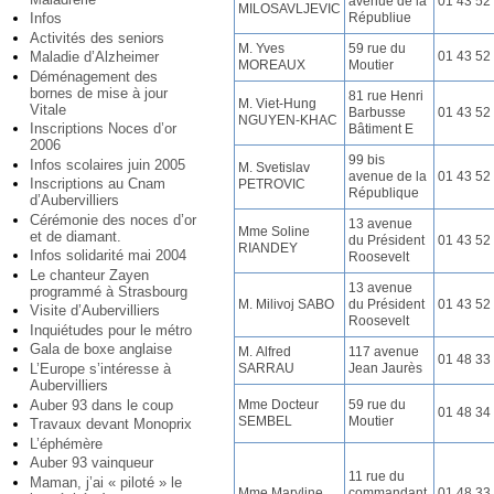
avenue de la
01 43 52
MILOSAVLJEVIC
Infos
Républiue
Activités des seniors
M. Yves
59 rue du
Maladie d’Alzheimer
01 43 52
MOREAUX
Moutier
Déménagement des
bornes de mise à jour
81 rue Henri
M. Viet-Hung
Vitale
Barbusse
01 43 52
NGUYEN-KHAC
Inscriptions Noces d’or
Bâtiment E
2006
99 bis
Infos scolaires juin 2005
M. Svetislav
avenue de la
01 43 52
Inscriptions au Cnam
PETROVIC
République
d’Aubervilliers
Cérémonie des noces d’or
13 avenue
Mme Soline
et de diamant.
du Président
01 43 52
RIANDEY
Infos solidarité mai 2004
Roosevelt
Le chanteur Zayen
13 avenue
programmé à Strasbourg
M. Milivoj SABO
du Président
01 43 52
Visite d’Aubervilliers
Roosevelt
Inquiétudes pour le métro
Gala de boxe anglaise
M. Alfred
117 avenue
01 48 33
L’Europe s’intéresse à
SARRAU
Jean Jaurès
Aubervilliers
Auber 93 dans le coup
Mme Docteur
59 rue du
01 48 34
SEMBEL
Moutier
Travaux devant Monoprix
L’éphémère
Auber 93 vainqueur
11 rue du
Maman, j’ai « piloté » le
Mme Maryline
commandant
01 48 33