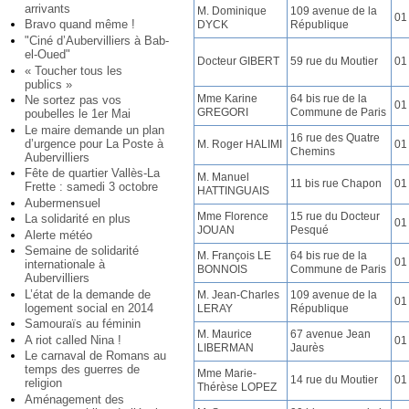
arrivants
M. Dominique
109 avenue de la
01
Bravo quand même !
DYCK
République
"Ciné d’Aubervilliers à Bab-
el-Oued"
Docteur GIBERT
59 rue du Moutier
01
« Toucher tous les
publics »
Mme Karine
64 bis rue de la
Ne sortez pas vos
01
GREGORI
Commune de Paris
poubelles le 1er Mai
Le maire demande un plan
16 rue des Quatre
d’urgence pour La Poste à
M. Roger HALIMI
01
Chemins
Aubervilliers
Fête de quartier Vallès-La
M. Manuel
11 bis rue Chapon
01
Frette : samedi 3 octobre
HATTINGUAIS
Aubermensuel
Mme Florence
15 rue du Docteur
La solidarité en plus
01
JOUAN
Pesqué
Alerte météo
Semaine de solidarité
M. François LE
64 bis rue de la
01
internationale à
BONNOIS
Commune de Paris
Aubervilliers
L’état de la demande de
M. Jean-Charles
109 avenue de la
01
logement social en 2014
LERAY
République
Samouraïs au féminin
M. Maurice
67 avenue Jean
A riot called Nina !
01
LIBERMAN
Jaurès
Le carnaval de Romans au
temps des guerres de
Mme Marie-
14 rue du Moutier
01
religion
Thérèse LOPEZ
Aménagement des