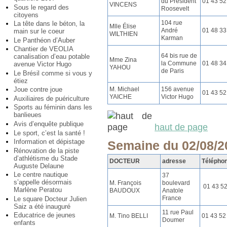
du Président
01 43 52
VINCENS
Sous le regard des
Roosevelt
citoyens
104 rue
La tête dans le béton, la
Mlle Élise
André
01 48 33
main sur le coeur
WILTHIEN
Karman
Le Panthéon d’Auber
Chantier de VEOLIA
64 bis rue de
canalisation d’eau potable
Mme Zina
la Commune
01 48 34
avenue Victor Hugo
YAHOU
de Paris
Le Brésil comme si vous y
étiez
M. Michael
156 avenue
Joue contre joue
01 43 52
YAICHE
Victor Hugo
Auxiliaires de puériculture
Sports au féminin dans les
banlieues
Avis d’enquête publique
haut de page
Le sport, c’est la santé !
Information et dépistage
Semaine du 02/08/2
Rénovation de la piste
d’athlétisme du Stade
DOCTEUR
adresse
Télépho
Auguste Delaune
Le centre nautique
37
s’appelle désormais
M. François
boulevard
01 43 5
Marlène Peratou
BAUDOUX
Anatole
France
Le square Docteur Julien
Saiz a été inauguré
11 rue Paul
Educatrice de jeunes
M. Tino BELLI
01 43 52
Doumer
enfants