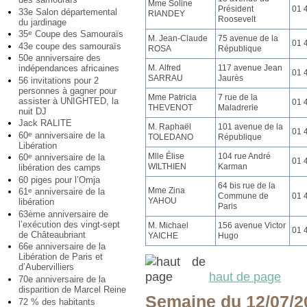
Mme Soline
Président
01 
33e Salon départemental
RIANDEY
Roosevelt
du jardinage
35
Coupe des Samouraïs
e
M. Jean-Claude
75 avenue de la
01 
43e coupe des samouraïs
ROSA
République
50e anniversaire des
M. Alfred
117 avenue Jean
indépendances africaines
01 
SARRAU
Jaurès
56 invitations pour 2
personnes à gagner pour
Mme Patricia
7 rue de la
assister à UNIGHTED, la
01 
THEVENOT
Maladrerie
nuit DJ
Jack RALITE
M. Raphaël
101 avenue de la
01 
60
anniversaire de la
e
TOLEDANO
République
Libération
Mlle Élise
104 rue André
60
anniversaire de la
e
01 
WILTHIEN
Karman
libération des camps
60 piges pour l’Omja
64 bis rue de la
Mme Zina
61
anniversaire de la
e
Commune de
01 
YAHOU
libération
Paris
63ème anniversaire de
l’exécution des vingt-sept
M. Michael
156 avenue Victor
01 
de Châteaubriant
YAICHE
Hugo
66e anniversaire de la
Libération de Paris et
d’Aubervilliers
haut de page
70e anniversaire de la
disparition de Marcel Reine
Semaine du 12/07/2
72 % des habitants