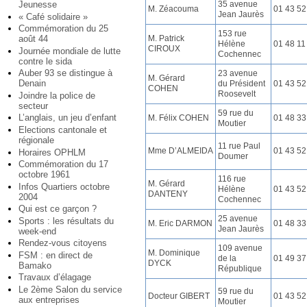
35 avenue
Jeunesse
M. Zéacouma
01 43 52
Jean Jaurès
« Café solidaire »
Commémoration du 25
153 rue
M. Patrick
août 44
Hélène
01 48 11
CIROUX
Journée mondiale de lutte
Cochennec
contre le sida
Auber 93 se distingue à
23 avenue
M. Gérard
Denain
du Président
01 43 52
COHEN
Roosevelt
Joindre la police de
secteur
59 rue du
L’anglais, un jeu d’enfant
M. Félix COHEN
01 48 33
Moutier
Elections cantonale et
régionale
11 rue Paul
Mme D’ALMEIDA
01 43 52
Horaires OPHLM
Doumer
Commémoration du 17
octobre 1961
116 rue
M. Gérard
Infos Quartiers octobre
Hélène
01 43 52
DANTENY
2004
Cochennec
Qui est ce garçon ?
25 avenue
Sports : les résultats du
M. Eric DARMON
01 48 33
Jean Jaurès
week-end
Rendez-vous citoyens
109 avenue
M. Dominique
FSM : en direct de
de la
01 49 37
DYCK
Bamako
République
Travaux d’élagage
Le 2ème Salon du service
59 rue du
Docteur GIBERT
01 43 52
aux entreprises
Moutier