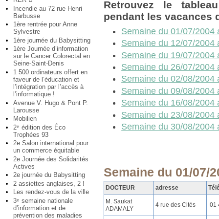
Retrouvez le table
Incendie au 72 rue Henri
pendant les vacances d
Barbusse
1ère rentrée pour Anne
Semaine du 01/07/2004 
Sylvestre
1ère journée du Babysitting
Semaine du 12/07/2004 
1ère Journée d’information
Semaine du 19/07/2004 
sur le Cancer Colorectal en
Seine-Saint-Denis
Semaine du 26/07/2004 
1 500 ordinateurs offert en
Semaine du 02/08/2004 
faveur de l’éducation et
l’intégration par l’accès à
Semaine du 09/08/2004 
l’informatique !
Semaine du 16/08/2004 
Avenue V. Hugo & Pont P.
Larousse
Semaine du 23/08/2004 
Mobilien
Semaine du 30/08/2004 
2
édition des Éco
e
Trophées 93
2e Salon international pour
un commerce équitable
2e Journée des Solidarités
Actives
Semaine du 01/07/2
2e journée du Babysitting
2 assiettes anglaises, 2 !
DOCTEUR
adresse
Tél
Les rendez-vous de la ville
3
semaine nationale
e
M. Saukat
4 rue des Cités
01 
d’information et de
ADAMALY
prévention des maladies