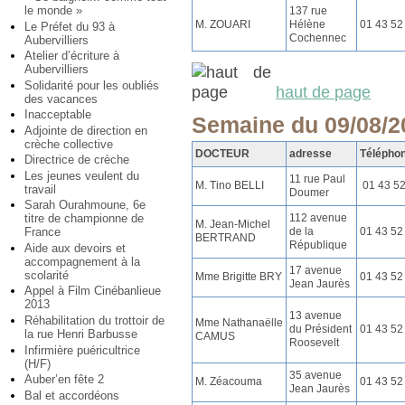
le monde »
137 rue
M. ZOUARI
Hélène
01 43 52
Le Préfet du 93 à
Cochennec
Aubervilliers
Atelier d’écriture à
Aubervilliers
Solidarité pour les oubliés
haut de page
des vacances
Inacceptable
Semaine du 09/08/2
Adjointe de direction en
crèche collective
DOCTEUR
adresse
Télépho
Directrice de crèche
Les jeunes veulent du
11 rue Paul
M. Tino BELLI
01 43 5
travail
Doumer
Sarah Ourahmoune, 6e
112 avenue
titre de championne de
M. Jean-Michel
de la
01 43 52
France
BERTRAND
République
Aide aux devoirs et
accompagnement à la
17 avenue
scolarité
Mme Brigitte BRY
01 43 52
Jean Jaurès
Appel à Film Cinébanlieue
2013
13 avenue
Réhabilitation du trottoir de
Mme Nathanaëlle
du Président
01 43 52
la rue Henri Barbusse
CAMUS
Roosevelt
Infirmière puéricultrice
(H/F)
35 avenue
Auber’en fête 2
M. Zéacouma
01 43 52
Jean Jaurès
Bal et accordéons