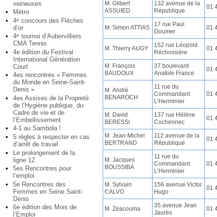
M. Gilbert
132 avenue de la
veineuses
01 
ASSUIED
République
Métro
4
concours des Flèches
e
17 rue Paul
M. Simon ATTIAS
01 
d’or
Doumer
4
tournoi d’Aubervilliers
e
CMA Tennis
152 rue Léopold
M. Thierry AUGY
01 
4e édition du Festival
Réchossière
International Génération
M. François
37 boulevard
Court
01 
BAUDOUX
Anatole France
4es rencontres « Femmes
du Monde en Seine-Saint-
11 rue du
Denis »
M. André
Commandant
01 
BENAROCH
4es Assises de la Propreté
L’Herminier
de l’Hygiène publique, du
Cadre de vie et de
M. David
137 rue Hélène
01 
l’Embellissement
BERESSI
Cochennec
4-1 au Sambola !
M. Jean-Michel
112 avenue de la
5 règles à respecter en cas
01 
BERTRAND
République
d’arrêt de travail
Le prolongement de la
11 rue du
ligne 12
M. Jacques
Commandant
01 
BOUSSIBA
5es Rencontres pour
L’Herminier
l’emploi
5e Rencontres des
M. Sylvain
156 avenue Victor
01 
Femmes en Seine Saint-
CALVO
Hugo
Denis
35 avenue Jean
6e édition des Mois de
M. Zéacouma
01 
Jaurès
l’Emploi