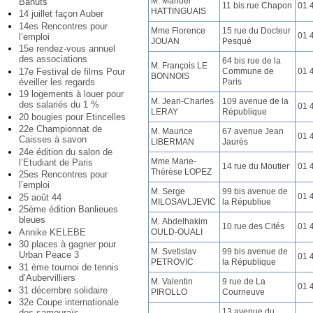
M. Manuel
Bahuts
11 bis rue Chapon
01 
HATTINGUAIS
14 juillet façon Auber
14es Rencontres pour
Mme Florence
15 rue du Docteur
01 
l’emploi
JOUAN
Pesqué
15e rendez-vous annuel
des associations
64 bis rue de la
M. François LE
Commune de
01 
17e Festival de films Pour
BONNOIS
Paris
éveiller les regards
19 logements à louer pour
M. Jean-Charles
109 avenue de la
des salariés du 1 %
01 
LERAY
République
20 bougies pour Etincelles
22e Championnat de
M. Maurice
67 avenue Jean
01 
Caisses à savon
LIBERMAN
Jaurès
24e édition du salon de
Mme Marie-
l’Etudiant de Paris
14 rue du Moutier
01 
Thérèse LOPEZ
25es Rencontres pour
l’emploi
M. Serge
99 bis avenue de
01 
25 août 44
MILOSAVLJEVIC
la Républiue
25ème édition Banlieues
bleues
M. Abdelhakim
10 rue des Cités
01 
OULD-OUALI
Annike KELEBE
30 places à gagner pour
M. Svetislav
99 bis avenue de
Urban Peace 3
01 
PETROVIC
la République
31 ème tournoi de tennis
d’Aubervilliers
M. Valentin
9 rue de La
01 
31 décembre solidaire
PIROLLO
Courneuve
32e Coupe internationale
13 avenue du
des samouraïs