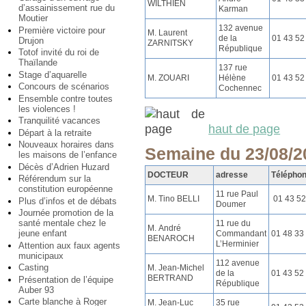
WILTHIEN
d’assainissement rue du
Karman
Moutier
132 avenue
Première victoire pour
M. Laurent
de la
01 43 52
Drujon
ZARNITSKY
République
Totof invité du roi de
Thaïlande
137 rue
Stage d’aquarelle
M. ZOUARI
Hélène
01 43 52
Concours de scénarios
Cochennec
Ensemble contre toutes
les violences !
Tranquilité vacances
haut de page
Départ à la retraite
Nouveaux horaires dans
Semaine du 23/08/2
les maisons de l’enfance
Décès d’Adrien Huzard
DOCTEUR
adresse
Télépho
Référendum sur la
constitution européenne
11 rue Paul
M. Tino BELLI
01 43 52
Plus d’infos et de débats
Doumer
Journée promotion de la
santé mentale chez le
11 rue du
M. André
jeune enfant
Commandant
01 48 33
BENAROCH
L’Herminier
Attention aux faux agents
municipaux
112 avenue
Casting
M. Jean-Michel
de la
01 43 52
BERTRAND
Présentation de l’équipe
République
Auber 93
Carte blanche à Roger
M. Jean-Luc
35 rue