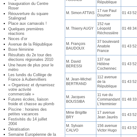
République
Inauguration du Centre
Roser
17 rue Paul
M. Simon ATTIAS
01 43 52
Réouverture du square
Doumer
Stalingrad
Place aux carnavals !
152 rue
M. Thierry AUGY
Léopold
01 48 34
Quelques premières
Réchossière
réactions
Noces d’or
37 boulevard
M. François
Avenue de la République
Anatole
01 43 52
BAUDOUX
Boxe féminine
France
Résultats du 2e tour des
137 rue
élections régionales 2010
M. David
Hélène
01 43 52
Une heure de plus pour le
BERESSI
Cochennec
métro
Les lundis du Collège de
112 avenue
M. Jean-Michel
France à Aubervilliers
de la
01 43 52
BERTRAND
« Organisez et dynamisez
République
votre activité
commerciale »
11 rue du
M. Jacques
Futures écoles, liaison
Commandant
01 48 33
BOUSSIBA
froide et chasse au plomb
L’Herminier
Piscine : horaires des
Mme Brigitte
17 avenue
petites vacances
01 43 52
BRY
Jean Jaurès
Festivités du 14 juillet
2004
M. Sylvain
156 avenue
01 43 52
Dératisation
CALVO
Victor Hugo
Semaine Européenne de la