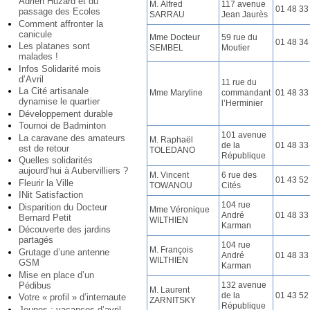
Adrien Huzard et du
M. Alfred
117 avenue
01 48 33
passage des Ecoles
SARRAU
Jean Jaurès
Comment affronter la
canicule
Mme Docteur
59 rue du
01 48 34
Les platanes sont
SEMBEL
Moutier
malades !
Infos Solidarité mois
d’Avril
11 rue du
La Cité artisanale
Mme Maryline
commandant
01 48 33
dynamise le quartier
l’Herminier
Développement durable
Tournoi de Badminton
101 avenue
La caravane des amateurs
M. Raphaël
de la
01 48 33
est de retour
TOLEDANO
République
Quelles solidarités
aujourd’hui à Aubervilliers ?
M. Vincent
6 rue des
01 43 52
Fleurir la Ville
TOWANOU
Cités
INit Satisfaction
104 rue
Disparition du Docteur
Mme Véronique
André
01 48 33
Bernard Petit
WILTHIEN
Karman
Découverte des jardins
partagés
104 rue
M. François
Grutage d’une antenne
André
01 48 33
WILTHIEN
GSM
Karman
Mise en place d’un
132 avenue
Pédibus
M. Laurent
de la
01 43 52
Votre « profil » d’internaute
ZARNITSKY
République
Jeunes : vacances d’avril