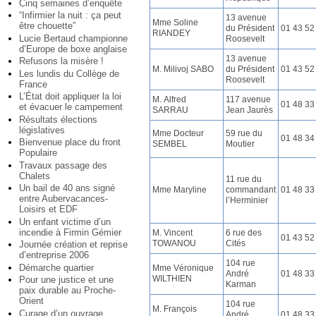
Cinq semaines d’enquête
“Infirmier la nuit : ça peut
13 avenue
Mme Soline
être chouette”
du Président
01 43 52
RIANDEY
Lucie Bertaud championne
Roosevelt
d’Europe de boxe anglaise
13 avenue
Refusons la misère !
M. Milivoj SABO
du Président
01 43 52
Les lundis du Collège de
Roosevelt
France
L’État doit appliquer la loi
M. Alfred
117 avenue
01 48 33
et évacuer le campement
SARRAU
Jean Jaurès
Résultats élections
législatives
Mme Docteur
59 rue du
01 48 34
Bienvenue place du front
SEMBEL
Moutier
Populaire
Travaux passage des
Chalets
11 rue du
Un bail de 40 ans signé
Mme Maryline
commandant
01 48 33
entre Aubervacances-
l’Herminier
Loisirs et EDF
Un enfant victime d’un
incendie à Firmin Gémier
M. Vincent
6 rue des
01 43 52
TOWANOU
Cités
Journée création et reprise
d’entreprise 2006
104 rue
Démarche quartier
Mme Véronique
André
01 48 33
WILTHIEN
Pour une justice et une
Karman
paix durable au Proche-
Orient
104 rue
M. François
Curage d’un ouvrage
André
01 48 33