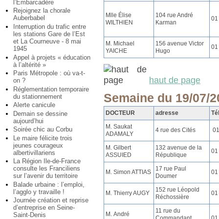
l’Embarcadère
Rejoignez la chorale
Mlle Élise
104 rue André
Auberbabel
01
WILTHIEN
Karman
Interruption du trafic entre
les stations Gare de l’Est
et La Courneuve - 8 mai
M. Michael
156 avenue Victor
01
1945
YAICHE
Hugo
Appel à projets « éducation
à l’altérité »
Paris Métropole : où va-t-
haut de page
on ?
Réglementation temporaire
Semaine du 19/07/2
du stationnement
Alerte canicule
DOCTEUR
adresse
Té
Demain se dessine
aujourd’hui
M. Saukat
Soirée chic au Corbu
4 rue des Cités
01
ADAMALY
Le maire félicite trois
jeunes courageux
M. Gilbert
132 avenue de la
01
albertivillariens
ASSUIED
République
La Région Ile-de-France
consulte les Franciliens
17 rue Paul
M. Simon ATTIAS
01
sur l’avenir du territoire
Doumer
Balade urbaine : l’emploi,
152 rue Léopold
l’agglo y travaille !
M. Thierry AUGY
01
Réchossière
Journée création et reprise
d’entreprise en Seine-
11 rue du
M. André
Saint-Denis
Commandant
01