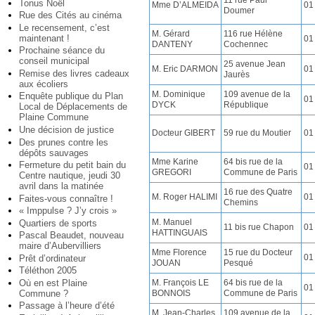
11 rue Paul
Tonus Noël
Mme D’ALMEIDA
01
Doumer
Rue des Cités au cinéma
Le recensement, c’est
M. Gérard
116 rue Hélène
maintenant !
01
DANTENY
Cochennec
Prochaine séance du
conseil municipal
25 avenue Jean
M. Eric DARMON
01
Remise des livres cadeaux
Jaurès
aux écoliers
M. Dominique
109 avenue de la
Enquête publique du Plan
01
DYCK
République
Local de Déplacements de
Plaine Commune
Une décision de justice
Docteur GIBERT
59 rue du Moutier
01
Des prunes contre les
dépôts sauvages
Mme Karine
64 bis rue de la
Fermeture du petit bain du
01
GREGORI
Commune de Paris
Centre nautique, jeudi 30
avril dans la matinée
16 rue des Quatre
M. Roger HALIMI
01
Faites-vous connaître !
Chemins
« Imppulse ? J’y crois »
M. Manuel
Quartiers de sports
11 bis rue Chapon
01
HATTINGUAIS
Pascal Beaudet, nouveau
maire d’Aubervilliers
Mme Florence
15 rue du Docteur
01
Prêt d’ordinateur
JOUAN
Pesqué
Téléthon 2005
Où en est Plaine
M. François LE
64 bis rue de la
01
Commune ?
BONNOIS
Commune de Paris
Passage à l’heure d’été
M. Jean-Charles
109 avenue de la