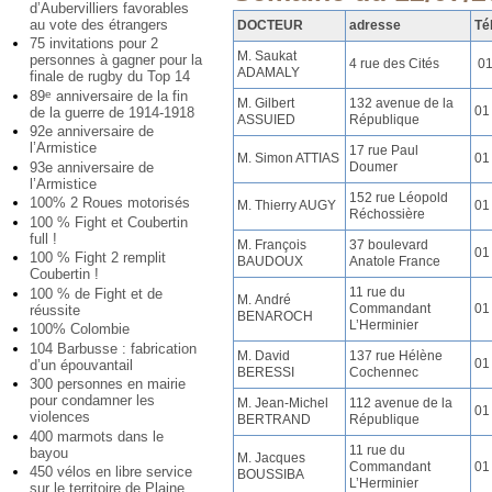
d’Aubervilliers favorables
au vote des étrangers
DOCTEUR
adresse
Té
75 invitations pour 2
M. Saukat
personnes à gagner pour la
4 rue des Cités
01
ADAMALY
finale de rugby du Top 14
89
anniversaire de la fin
e
M. Gilbert
132 avenue de la
01
de la guerre de 1914-1918
ASSUIED
République
92e anniversaire de
l’Armistice
17 rue Paul
M. Simon ATTIAS
01
93e anniversaire de
Doumer
l’Armistice
152 rue Léopold
100% 2 Roues motorisés
M. Thierry AUGY
01
Réchossière
100 % Fight et Coubertin
full !
M. François
37 boulevard
01
100 % Fight 2 remplit
BAUDOUX
Anatole France
Coubertin !
11 rue du
100 % de Fight et de
M. André
Commandant
01
réussite
BENAROCH
L’Herminier
100% Colombie
104 Barbusse : fabrication
M. David
137 rue Hélène
01
d’un épouvantail
BERESSI
Cochennec
300 personnes en mairie
pour condamner les
M. Jean-Michel
112 avenue de la
01
violences
BERTRAND
République
400 marmots dans le
11 rue du
bayou
M. Jacques
Commandant
01
450 vélos en libre service
BOUSSIBA
L’Herminier
sur le territoire de Plaine