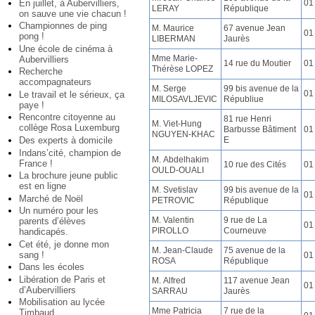
En juillet, à Aubervilliers,
01
LERAY
République
on sauve une vie chacun !
Championnes de ping
M. Maurice
67 avenue Jean
01
pong !
LIBERMAN
Jaurès
Une école de cinéma à
Mme Marie-
Aubervilliers
14 rue du Moutier
01
Thérèse LOPEZ
Recherche
accompagnateurs
M. Serge
99 bis avenue de la
01
Le travail et le sérieux, ça
MILOSAVLJEVIC
Républiue
paye !
Rencontre citoyenne au
81 rue Henri
M. Viet-Hung
collège Rosa Luxemburg
Barbusse Bâtiment
01
NGUYEN-KHAC
Des experts à domicile
E
Indans’cité, champion de
M. Abdelhakim
France !
10 rue des Cités
01
OULD-OUALI
La brochure jeune public
est en ligne
M. Svetislav
99 bis avenue de la
01
Marché de Noël
PETROVIC
République
Un numéro pour les
M. Valentin
9 rue de La
parents d’élèves
01
PIROLLO
Courneuve
handicapés.
Cet été, je donne mon
M. Jean-Claude
75 avenue de la
sang !
01
ROSA
République
Dans les écoles
Libération de Paris et
M. Alfred
117 avenue Jean
01
d’Aubervilliers
SARRAU
Jaurès
Mobilisation au lycée
Mme Patricia
7 rue de la
Timbaud