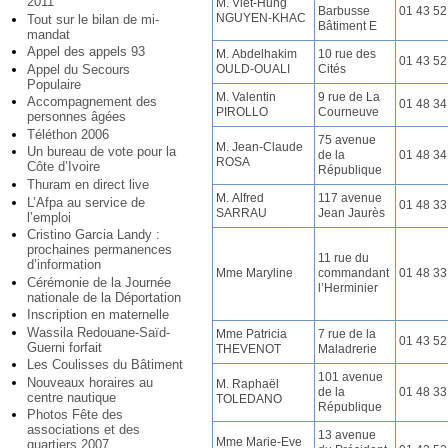
2011
M. Viet-Hung
Barbusse
01 43 52
NGUYEN-KHAC
Tout sur le bilan de mi-
Bâtiment E
mandat
Appel des appels 93
M. Abdelhakim
10 rue des
01 43 52
OULD-OUALI
Cités
Appel du Secours
Populaire
M. Valentin
9 rue de La
Accompagnement des
01 48 34
PIROLLO
Courneuve
personnes âgées
Téléthon 2006
75 avenue
M. Jean-Claude
Un bureau de vote pour la
de la
01 48 34
ROSA
Côte d’Ivoire
République
Thuram en direct live
M. Alfred
117 avenue
L’Afpa au service de
01 48 33
SARRAU
Jean Jaurès
l’emploi
Cristino Garcia Landy :
prochaines permanences
11 rue du
d’information
Mme Maryline
commandant
01 48 33
Cérémonie de la Journée
l’Herminier
nationale de la Déportation
Inscription en maternelle
Wassila Redouane-Saïd-
Mme Patricia
7 rue de la
01 43 52
Guerni forfait
THEVENOT
Maladrerie
Les Coulisses du Bâtiment
101 avenue
Nouveaux horaires au
M. Raphaël
de la
01 48 33
centre nautique
TOLEDANO
République
Photos Fête des
associations et des
13 avenue
Mme Marie-Eve
quartiers 2007