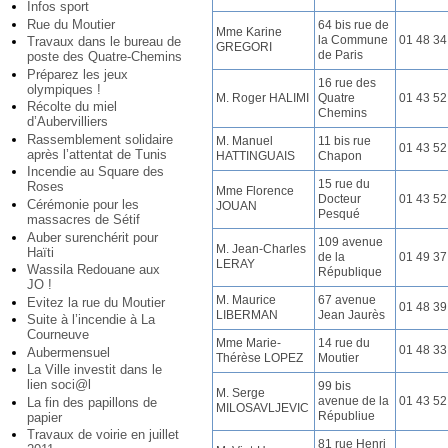
Infos sport
Rue du Moutier
64 bis rue de
Mme Karine
la Commune
01 48 34
Travaux dans le bureau de
GREGORI
de Paris
poste des Quatre-Chemins
Préparez les jeux
16 rue des
olympiques !
M. Roger HALIMI
Quatre
01 43 52
Récolte du miel
Chemins
d’Aubervilliers
Rassemblement solidaire
M. Manuel
11 bis rue
01 43 52
après l’attentat de Tunis
HATTINGUAIS
Chapon
Incendie au Square des
15 rue du
Roses
Mme Florence
Docteur
01 43 52
Cérémonie pour les
JOUAN
Pesqué
massacres de Sétif
Auber surenchérit pour
109 avenue
M. Jean-Charles
Haïti
de la
01 49 37
LERAY
Wassila Redouane aux
République
JO !
M. Maurice
67 avenue
Evitez la rue du Moutier
01 48 39
LIBERMAN
Jean Jaurès
Suite à l’incendie à La
Courneuve
Mme Marie-
14 rue du
01 48 33
Aubermensuel
Thérèse LOPEZ
Moutier
La Ville investit dans le
lien soci@l
99 bis
M. Serge
avenue de la
01 43 52
La fin des papillons de
MILOSAVLJEVIC
Républiue
papier
Travaux de voirie en juillet
81 rue Henri