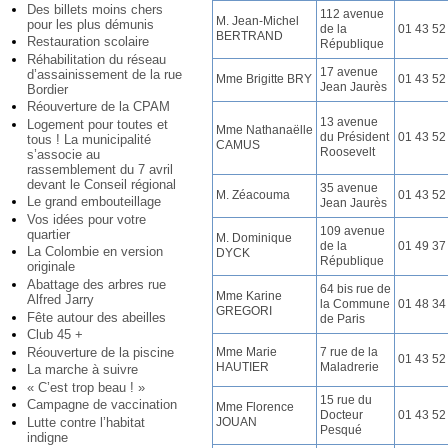
Des billets moins chers
112 avenue
M. Jean-Michel
pour les plus démunis
de la
01 43 52
BERTRAND
Restauration scolaire
République
Réhabilitation du réseau
17 avenue
d’assainissement de la rue
Mme Brigitte BRY
01 43 52
Jean Jaurès
Bordier
Réouverture de la CPAM
13 avenue
Logement pour toutes et
Mme Nathanaëlle
du Président
01 43 52
tous ! La municipalité
CAMUS
Roosevelt
s’associe au
rassemblement du 7 avril
devant le Conseil régional
35 avenue
M. Zéacouma
01 43 52
Le grand embouteillage
Jean Jaurès
Vos idées pour votre
109 avenue
quartier
M. Dominique
de la
01 49 37
La Colombie en version
DYCK
République
originale
Abattage des arbres rue
64 bis rue de
Mme Karine
Alfred Jarry
la Commune
01 48 34
GREGORI
Fête autour des abeilles
de Paris
Club 45 +
Réouverture de la piscine
Mme Marie
7 rue de la
01 43 52
HAUTIER
Maladrerie
La marche à suivre
« C’est trop beau ! »
15 rue du
Campagne de vaccination
Mme Florence
Docteur
01 43 52
Lutte contre l’habitat
JOUAN
Pesqué
indigne