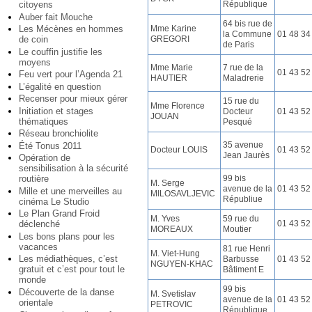
République
citoyens
Auber fait Mouche
64 bis rue de
Mme Karine
Les Mécènes en hommes
la Commune
01 48 34
GREGORI
de coin
de Paris
Le couffin justifie les
moyens
Mme Marie
7 rue de la
01 43 52
Feu vert pour l’Agenda 21
HAUTIER
Maladrerie
L’égalité en question
Recenser pour mieux gérer
15 rue du
Mme Florence
Initiation et stages
Docteur
01 43 52
JOUAN
thématiques
Pesqué
Réseau bronchiolite
35 avenue
Été Tonus 2011
Docteur LOUIS
01 43 52
Jean Jaurès
Opération de
sensibilisation à la sécurité
99 bis
routière
M. Serge
avenue de la
01 43 52
Mille et une merveilles au
MILOSAVLJEVIC
Républiue
cinéma Le Studio
Le Plan Grand Froid
M. Yves
59 rue du
01 43 52
déclenché
MOREAUX
Moutier
Les bons plans pour les
vacances
81 rue Henri
M. Viet-Hung
Les médiathèques, c’est
Barbusse
01 43 52
NGUYEN-KHAC
gratuit et c’est pour tout le
Bâtiment E
monde
99 bis
Découverte de la danse
M. Svetislav
avenue de la
01 43 52
orientale
PETROVIC
République