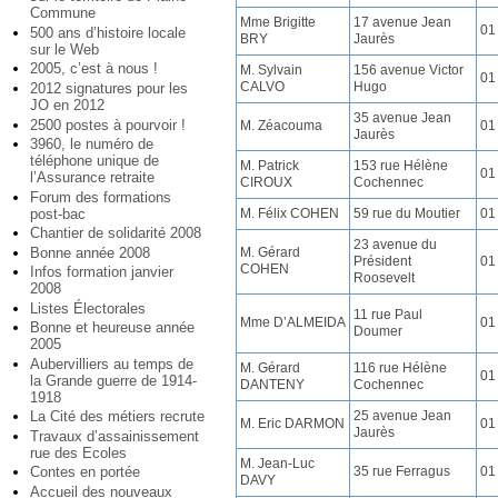
Commune
Mme Brigitte
17 avenue Jean
01
500 ans d’histoire locale
BRY
Jaurès
sur le Web
2005, c’est à nous !
M. Sylvain
156 avenue Victor
01
CALVO
Hugo
2012 signatures pour les
JO en 2012
35 avenue Jean
2500 postes à pourvoir !
M. Zéacouma
01
Jaurès
3960, le numéro de
téléphone unique de
M. Patrick
153 rue Hélène
01
l’Assurance retraite
CIROUX
Cochennec
Forum des formations
post-bac
M. Félix COHEN
59 rue du Moutier
01
Chantier de solidarité 2008
23 avenue du
Bonne année 2008
M. Gérard
Président
01
COHEN
Infos formation janvier
Roosevelt
2008
Listes Électorales
11 rue Paul
Mme D’ALMEIDA
01
Bonne et heureuse année
Doumer
2005
Aubervilliers au temps de
M. Gérard
116 rue Hélène
01
la Grande guerre de 1914-
DANTENY
Cochennec
1918
25 avenue Jean
La Cité des métiers recrute
M. Eric DARMON
01
Jaurès
Travaux d’assainissement
rue des Ecoles
M. Jean-Luc
35 rue Ferragus
01
Contes en portée
DAVY
Accueil des nouveaux