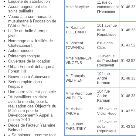
Enquête de satisfaction
11 rue du
Accompagnement des
Mme Maryline
commandant
01 48 33
soins palliatifs
l’Herminier
Voeux à la communauté
musulmane à l’occasion de
l’Aïd-el-Adha
101 avenue
M. Raphaël
de la
01 48 33
Le 9e art bulle à temps
TOLEDANO
République
plein
Hommage aux fusillés de
M. Vincent
6 rue des
Chateaubriant
01 43 52
TOWANOU
Cités
Aubermensuel
Printemps tonique
13 avenue
Mme Marie-Eve
du Président
01 43 52
Ouverture de la location
VINCENS
Roosevelt
Urban Football débarque à
Forest Hill
104 rue
M. François
Bienvenue à Auberwood
André
01 48 33
WILTHIEN
Scénographie dans
Karman
l’espace
104 rue
Une autre ville est possible
Mme Véronique
André
01 48 33
"Aubervilliers solidaire
WILTHIEN
Karman
avec le monde, pour la
réalisation des Objectifs du
M. Michael
156 avenue
Millénaire pour le
01 43 52
YAICHE
Victor Hugo
Développement"- Appel à
projets 2010
132 avenue
M. Laurent
Décès de l’acteur Yasmine
de la
01 43 52
ZARNITSKY
Belmadi
République
« Se baigner... comme tout