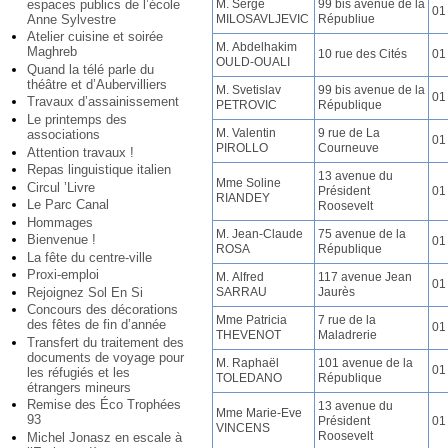
espaces publics de l’école
M. Serge
99 bis avenue de la
01
Anne Sylvestre
MILOSAVLJEVIC
Républiue
Atelier cuisine et soirée
M. Abdelhakim
Maghreb
10 rue des Cités
01
OULD-OUALI
Quand la télé parle du
théâtre et d’Aubervilliers
M. Svetislav
99 bis avenue de la
01
Travaux d’assainissement
PETROVIC
République
Le printemps des
M. Valentin
9 rue de La
associations
01
PIROLLO
Courneuve
Attention travaux !
Repas linguistique italien
13 avenue du
Mme Soline
Circul ’Livre
Président
01
RIANDEY
Le Parc Canal
Roosevelt
Hommages
M. Jean-Claude
75 avenue de la
Bienvenue !
01
ROSA
République
La fête du centre-ville
Proxi-emploi
M. Alfred
117 avenue Jean
01
Rejoignez Sol En Si
SARRAU
Jaurès
Concours des décorations
Mme Patricia
7 rue de la
des fêtes de fin d’année
01
THEVENOT
Maladrerie
Transfert du traitement des
documents de voyage pour
M. Raphaël
101 avenue de la
01
les réfugiés et les
TOLEDANO
République
étrangers mineurs
Remise des Éco Trophées
13 avenue du
Mme Marie-Eve
93
Président
01
VINCENS
Roosevelt
Michel Jonasz en escale à