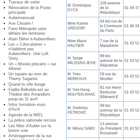
Travaux de voirie
109 avenue
M. Dominique
Rénovation de la Poste
de la
01 49 37
DYCK
principale
République
Aubermensuel
64 bis rue de
Ave Césaire !
Mme Karine
la Commune
01 48 34
GREGORI
Faire Métropole sans
de Paris
défaire les territoires
Alain Delon à Aubervilliers
Mme Marie
7 rue de la
01 43 52
Les « Colocataires »
HAUTIER
Maladrerie
n’habitent pas
Aubervilliers. Une Loft
99 bis
M. Serge
Story...
avenue de la
01 43 52
MILOSAVLJEVIC
Un « Musée précaire » rue
Républiue
Albinet
Un square au nom de
M. Yves
59 rue du
01 43 52
Thierry Saganta
MOREAUX
Moutier
Quand la ville bouge
81 rue Henri
Fadila Belkebla est au
M. Viet-Hung
Barbusse
01 43 52
Théâtre des Amandiers
NGUYEN-KHAC
Bâtiment E
jusqu’au 11 avril
Infos formation mois
99 bis
M. Svetislav
d’Avril
avenue de la
01 43 52
PETROVIC
Agenda de la MIEL
République
La police nationale recrute
13 avenue
Les filles d’Auber sur la
M. Milivoj SABO
du Président
01 43 52
bonne voie
Roosevelt
Aménagement de la rue