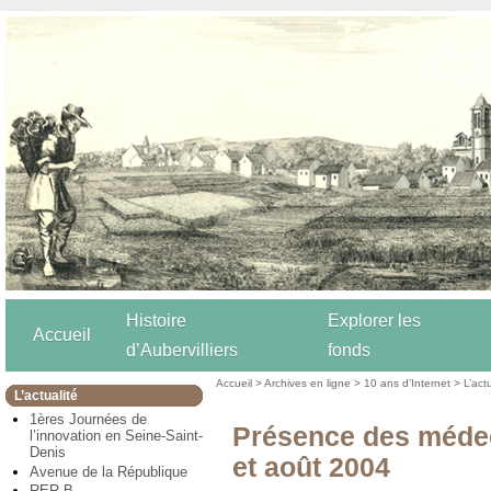
Histoire
Explorer les
Accueil
d’Aubervilliers
fonds
Accueil
>
Archives en ligne
>
10 ans d’Internet
>
L’act
L’actualité
1ères Journées de
Présence des médeci
l’innovation en Seine-Saint-
Denis
et août 2004
Avenue de la République
RER B