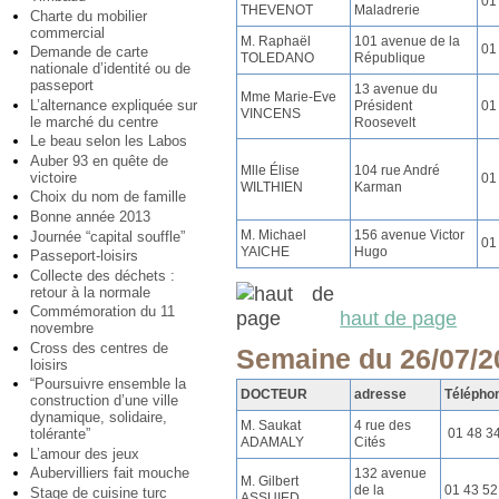
01
THEVENOT
Maladrerie
Charte du mobilier
commercial
M. Raphaël
101 avenue de la
01
Demande de carte
TOLEDANO
République
nationale d’identité ou de
passeport
13 avenue du
Mme Marie-Eve
L’alternance expliquée sur
Président
01
VINCENS
le marché du centre
Roosevelt
Le beau selon les Labos
Auber 93 en quête de
Mlle Élise
104 rue André
victoire
01
WILTHIEN
Karman
Choix du nom de famille
Bonne année 2013
M. Michael
156 avenue Victor
Journée “capital souffle”
01
YAICHE
Hugo
Passeport-loisirs
Collecte des déchets :
retour à la normale
Commémoration du 11
haut de page
novembre
Cross des centres de
Semaine du 26/07/2
loisirs
“Poursuivre ensemble la
DOCTEUR
adresse
Télépho
construction d’une ville
dynamique, solidaire,
M. Saukat
4 rue des
01 48 3
tolérante”
ADAMALY
Cités
L’amour des jeux
Aubervilliers fait mouche
132 avenue
M. Gilbert
de la
01 43 52
Stage de cuisine turc
ASSUIED