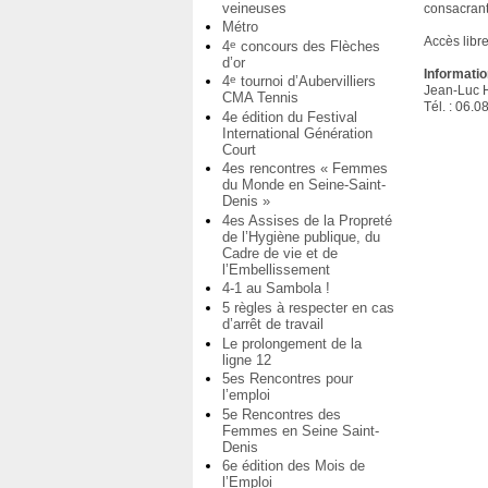
veineuses
consacrant
Métro
Accès libre
4
concours des Flèches
e
d’or
Informatio
4
tournoi d’Aubervilliers
e
Jean-Luc H
CMA Tennis
Tél. : 06.0
4e édition du Festival
International Génération
Court
4es rencontres « Femmes
du Monde en Seine-Saint-
Denis »
4es Assises de la Propreté
de l’Hygiène publique, du
Cadre de vie et de
l’Embellissement
4-1 au Sambola !
5 règles à respecter en cas
d’arrêt de travail
Le prolongement de la
ligne 12
5es Rencontres pour
l’emploi
5e Rencontres des
Femmes en Seine Saint-
Denis
6e édition des Mois de
l’Emploi