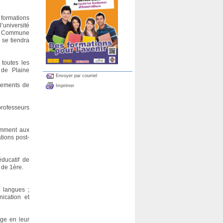
formations
’université
ne Commune
 se tiendra
toutes les
 de Plaine
Envoyer par courriel
sements de
Imprimer
rofesseurs
tamment aux
tions post-
ducatif de
 de 1ère.
t langues ;
nication et
age en leur