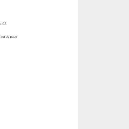
t 93
aut de page