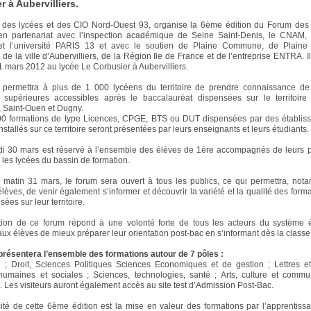
r à Aubervilliers.
 des lycées et des CIO Nord-Ouest 93, organise la 6ème édition du Forum des 
en partenariat avec l’inspection académique de Seine Saint-Denis, le CNAM, l
t l’université PARIS 13 et avec le soutien de Plaine Commune, de Plai
de la ville d’Aubervilliers, de la Région Ile de France et de l’entreprise ENTRA. Il
31 mars 2012 au lycée Le Corbusier à Aubervilliers.
permettra à plus de 1 000 lycéens du territoire de prendre connaissance de 
s supérieures accessibles après le baccalauréat dispensées sur le territoire
Saint-Ouen et Dugny.
00 formations de type Licences, CPGE, BTS ou DUT dispensées par des établis
nstallés sur ce territoire seront présentées par leurs enseignants et leurs étudiants.
di 30 mars est réservé à l’ensemble des élèves de 1ère accompagnés de leurs p
r les lycées du bassin de formation.
matin 31 mars, le forum sera ouvert à tous les publics, ce qui permettra, no
lèves, de venir également s’informer et découvrir la variété et la qualité des forma
ées sur leur territoire.
ation de ce forum répond à une volonté forte de tous les acteurs du système é
aux élèves de mieux préparer leur orientation post-bac en s’informant dès la classe
résentera l’ensemble des formations autour de 7 pôles :
n ; Droit, Sciences Politiques Sciences Economiques et de gestion ; Lettres e
umaines et sociales ; Sciences, technologies, santé ; Arts, culture et commu
. Les visiteurs auront également accès au site test d’Admission Post-Bac.
cité de cette 6ème édition est la mise en valeur des formations par l’apprentiss