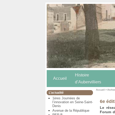
Histoire
Accueil
d’Aubervilliers
Accueil
>
Archiv
L’actualité
1ères Journées de
6e édi
l’innovation en Seine-Saint-
Denis
Le rése
Avenue de la République
Forum de
RER B