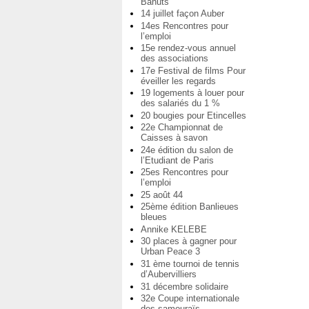
Bahuts
14 juillet façon Auber
14es Rencontres pour
l’emploi
15e rendez-vous annuel
des associations
17e Festival de films Pour
éveiller les regards
19 logements à louer pour
des salariés du 1 %
20 bougies pour Etincelles
22e Championnat de
Caisses à savon
24e édition du salon de
l’Etudiant de Paris
25es Rencontres pour
l’emploi
25 août 44
25ème édition Banlieues
bleues
Annike KELEBE
30 places à gagner pour
Urban Peace 3
31 ème tournoi de tennis
d’Aubervilliers
31 décembre solidaire
32e Coupe internationale
des samouraïs