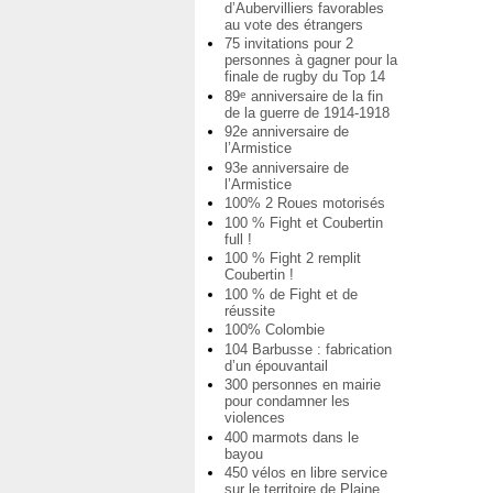
d’Aubervilliers favorables
au vote des étrangers
75 invitations pour 2
personnes à gagner pour la
finale de rugby du Top 14
89
anniversaire de la fin
e
de la guerre de 1914-1918
92e anniversaire de
l’Armistice
93e anniversaire de
l’Armistice
100% 2 Roues motorisés
100 % Fight et Coubertin
full !
100 % Fight 2 remplit
Coubertin !
100 % de Fight et de
réussite
100% Colombie
104 Barbusse : fabrication
d’un épouvantail
300 personnes en mairie
pour condamner les
violences
400 marmots dans le
bayou
450 vélos en libre service
sur le territoire de Plaine