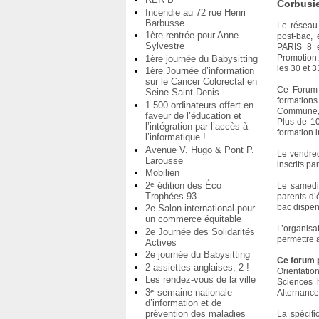
Corbusie
Incendie au 72 rue Henri
Barbusse
Le réseau
1ère rentrée pour Anne
post-bac, 
Sylvestre
PARIS 8 e
Promotion, 
1ère journée du Babysitting
les 30 et 
1ère Journée d’information
sur le Cancer Colorectal en
Ce Forum 
Seine-Saint-Denis
formation
1 500 ordinateurs offert en
Commune, 
faveur de l’éducation et
Plus de 1
l’intégration par l’accès à
formation i
l’informatique !
Avenue V. Hugo & Pont P.
Le vendre
Larousse
inscrits pa
Mobilien
2
édition des Éco
e
Le samedi 
Trophées 93
parents d’é
bac dispens
2e Salon international pour
un commerce équitable
L’organis
2e Journée des Solidarités
permettre 
Actives
2e journée du Babysitting
Ce forum p
2 assiettes anglaises, 2 !
Orientatio
Les rendez-vous de la ville
Sciences h
3
semaine nationale
e
Alternance
d’information et de
prévention des maladies
La spécifi