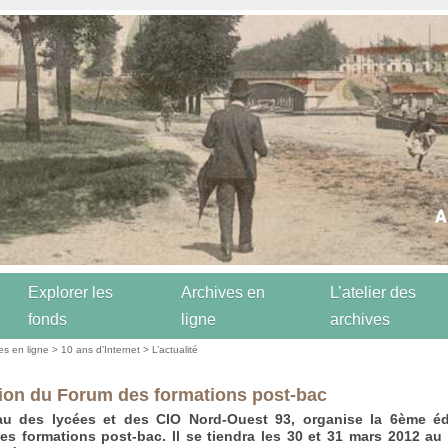
Explorer les
Archives en
L’atelier des
fonds
ligne
archives
es en ligne
>
10 ans d’Internet
>
L’actualité
tion du Forum des formations post-bac
au des lycées et des CIO Nord-Ouest 93, organise la 6ème éd
s formations post-bac. Il se tiendra les 30 et 31 mars 2012 au