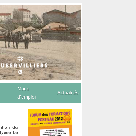
Mode
Actualités
d’emploi
ition du
 lycée Le