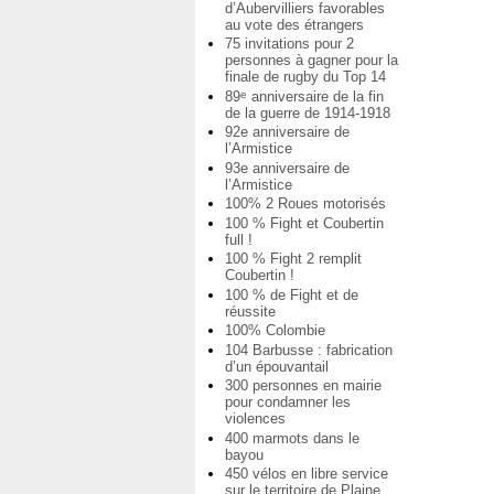
d’Aubervilliers favorables
au vote des étrangers
75 invitations pour 2
personnes à gagner pour la
finale de rugby du Top 14
89
anniversaire de la fin
e
de la guerre de 1914-1918
92e anniversaire de
l’Armistice
93e anniversaire de
l’Armistice
100% 2 Roues motorisés
100 % Fight et Coubertin
full !
100 % Fight 2 remplit
Coubertin !
100 % de Fight et de
réussite
100% Colombie
104 Barbusse : fabrication
d’un épouvantail
300 personnes en mairie
pour condamner les
violences
400 marmots dans le
bayou
450 vélos en libre service
sur le territoire de Plaine