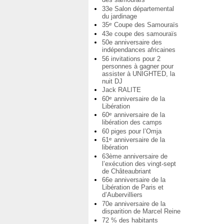
33e Salon départemental
du jardinage
35
Coupe des Samouraïs
e
43e coupe des samouraïs
50e anniversaire des
indépendances africaines
56 invitations pour 2
personnes à gagner pour
assister à UNIGHTED, la
nuit DJ
Jack RALITE
60
anniversaire de la
e
Libération
60
anniversaire de la
e
libération des camps
60 piges pour l’Omja
61
anniversaire de la
e
libération
63ème anniversaire de
l’exécution des vingt-sept
de Châteaubriant
66e anniversaire de la
Libération de Paris et
d’Aubervilliers
70e anniversaire de la
disparition de Marcel Reine
72 % des habitants