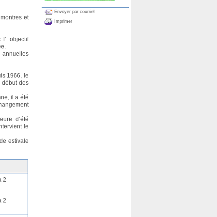
Envoyer par courriel
 montres et
Imprimer
’ objectif
ée.
e annuelles
is 1966, le
u début des
e, il a été
changement
eure d’été
tervient le
de estivale
a 2
a 2