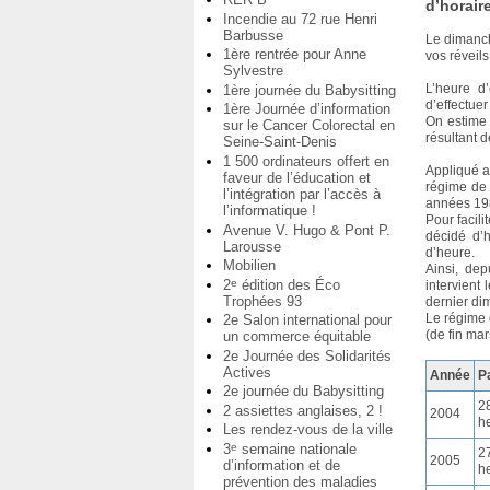
d’horaire
Incendie au 72 rue Henri
Barbusse
Le dimanch
1ère rentrée pour Anne
vos réveils
Sylvestre
L’heure d
1ère journée du Babysitting
d’effectue
1ère Journée d’information
On estime 
sur le Cancer Colorectal en
résultant 
Seine-Saint-Denis
1 500 ordinateurs offert en
Appliqué a
faveur de l’éducation et
régime de 
l’intégration par l’accès à
années 19
l’informatique !
Pour facil
Avenue V. Hugo & Pont P.
décidé d’
Larousse
d’heure.
Mobilien
Ainsi, de
2
édition des Éco
e
intervient
Trophées 93
dernier di
Le régime 
2e Salon international pour
(de fin mar
un commerce équitable
2e Journée des Solidarités
Actives
Année
P
2e journée du Babysitting
28
2 assiettes anglaises, 2 !
2004
h
Les rendez-vous de la ville
3
semaine nationale
e
27
2005
d’information et de
h
prévention des maladies