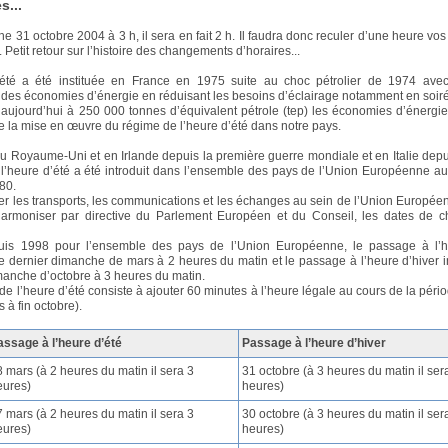
s...
e 31 octobre 2004 à 3 h, il sera en fait 2 h. Il faudra donc reculer d’une heure vos
. Petit retour sur l’histoire des changements d’horaires...
’été a été instituée en France en 1975 suite au choc pétrolier de 1974 avec l
r des économies d’énergie en réduisant les besoins d’éclairage notamment en soir
aujourd’hui à 250 000 tonnes d’équivalent pétrole (tep) les économies d’énergi
de la mise en œuvre du régime de l’heure d’été dans notre pays.
u Royaume-Uni et en Irlande depuis la première guerre mondiale et en Italie depu
l’heure d’été a été introduit dans l’ensemble des pays de l’Union Européenne a
80.
iter les transports, les communications et les échanges au sein de l’Union Européenn
harmoniser par directive du Parlement Européen et du Conseil, les dates de 
puis 1998 pour l’ensemble des pays de l’Union Européenne, le passage à l’h
 le dernier dimanche de mars à 2 heures du matin et le passage à l’heure d’hiver in
manche d’octobre à 3 heures du matin.
de l’heure d’été consiste à ajouter 60 minutes à l’heure légale au cours de la pério
s à fin octobre).
assage à l’heure d’été
Passage à l’heure d’hiver
 mars (à 2 heures du matin il sera 3
31 octobre (à 3 heures du matin il ser
eures)
heures)
 mars (à 2 heures du matin il sera 3
30 octobre (à 3 heures du matin il ser
eures)
heures)