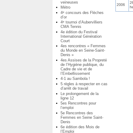
veineuses
26
2006
Métro
h
4
concours des Flèches
e
d’or
4
tournoi d’Aubervilliers
e
CMA Tennis
4e édition du Festival
International Génération
Court
4es rencontres « Femmes
du Monde en Seine-Saint-
Denis »
4es Assises de la Propreté
de l’Hygiène publique, du
Cadre de vie et de
l’Embellissement
4-1 au Sambola !
5 règles à respecter en cas
d’arrêt de travail
Le prolongement de la
ligne 12
5es Rencontres pour
l’emploi
5e Rencontres des
Femmes en Seine Saint-
Denis
6e édition des Mois de
l’Emploi