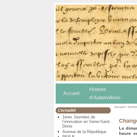
Histoire
Accueil
d’Aubervilliers
Accueil
>
Archiv
L’actualité
1ères Journées de
Change
l’innovation en Seine-Saint-
Denis
Le diman
Avenue de la République
heure vo
RER B