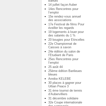
Bahuts
14 juillet façon Auber
14es Rencontres pour
l’emploi
15e rendez-vous annuel
des associations
17e Festival de films Pour
éveiller les regards
19 logements à louer pour
des salariés du 1 %
20 bougies pour Etincelles
22e Championnat de
Caisses à savon
24e édition du salon de
l’Etudiant de Paris
25es Rencontres pour
l’emploi
25 août 44
25ème édition Banlieues
bleues
Annike KELEBE
30 places à gagner pour
Urban Peace 3
31 ème tournoi de tennis
d’Aubervilliers
31 décembre solidaire
32e Coupe internationale
des samouraïs