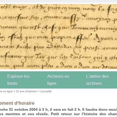
Explorer les
Archives en
L’atelier des
fonds
ligne
archives
es en ligne
>
10 ans d’Internet
>
L’actualité
ment d’horaire
che 31 octobre 2004 à 3 h, il sera en fait 2 h. Il faudra donc recu
s montres et vos réveils. Petit retour sur l’histoire des cha