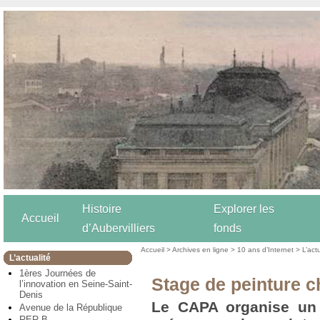
Histoire
Explorer les
Accueil
d’Aubervilliers
fonds
Accueil
>
Archives en ligne
>
10 ans d’Internet
>
L’act
L’actualité
1ères Journées de
Stage de peinture c
l’innovation en Seine-Saint-
Denis
Le CAPA organise un 
Avenue de la République
RER B