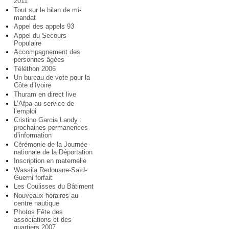
2011
Tout sur le bilan de mi-
mandat
Appel des appels 93
Appel du Secours
Populaire
Accompagnement des
personnes âgées
Téléthon 2006
Un bureau de vote pour la
Côte d’Ivoire
Thuram en direct live
L’Afpa au service de
l’emploi
Cristino Garcia Landy :
prochaines permanences
d’information
Cérémonie de la Journée
nationale de la Déportation
Inscription en maternelle
Wassila Redouane-Saïd-
Guerni forfait
Les Coulisses du Bâtiment
Nouveaux horaires au
centre nautique
Photos Fête des
associations et des
quartiers 2007