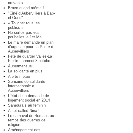
arrivants
Bravo quand même !
"Ciné d’Aubervilliers à Bab-
el-Oued"
« Toucher tous les
publics »
Ne sortez pas vos
poubelles le 1er Mai
Le maire demande un plan
d’urgence pour La Poste à
Aubervilliers
Fête de quartier Vallès-La
Frette : samedi 3 octobre
Aubermensuel
La solidarité en plus
Alerte météo
Semaine de solidarité
internationale à
Aubervilliers
L’état de la demande de
logement social en 2014
Samouraïs au féminin
A riot called Nina !
Le carnaval de Romans au
temps des guerres de
religion
Aménagement des