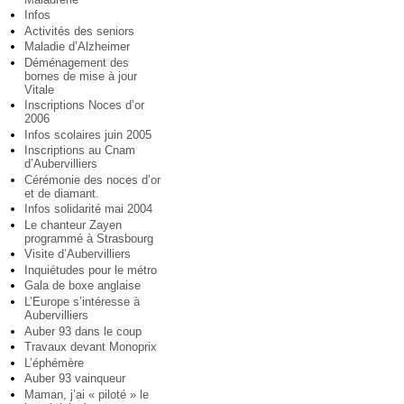
Infos
Activités des seniors
Maladie d’Alzheimer
Déménagement des
bornes de mise à jour
Vitale
Inscriptions Noces d’or
2006
Infos scolaires juin 2005
Inscriptions au Cnam
d’Aubervilliers
Cérémonie des noces d’or
et de diamant.
Infos solidarité mai 2004
Le chanteur Zayen
programmé à Strasbourg
Visite d’Aubervilliers
Inquiétudes pour le métro
Gala de boxe anglaise
L’Europe s’intéresse à
Aubervilliers
Auber 93 dans le coup
Travaux devant Monoprix
L’éphémère
Auber 93 vainqueur
Maman, j’ai « piloté » le