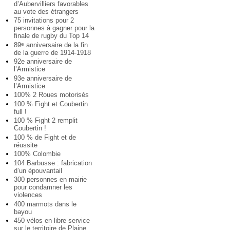
d’Aubervilliers favorables
au vote des étrangers
75 invitations pour 2
personnes à gagner pour la
finale de rugby du Top 14
89
anniversaire de la fin
e
de la guerre de 1914-1918
92e anniversaire de
l’Armistice
93e anniversaire de
l’Armistice
100% 2 Roues motorisés
100 % Fight et Coubertin
full !
100 % Fight 2 remplit
Coubertin !
100 % de Fight et de
réussite
100% Colombie
104 Barbusse : fabrication
d’un épouvantail
300 personnes en mairie
pour condamner les
violences
400 marmots dans le
bayou
450 vélos en libre service
sur le territoire de Plaine