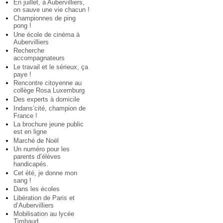
En juillet, à Aubervilliers,
on sauve une vie chacun !
Championnes de ping
pong !
Une école de cinéma à
Aubervilliers
Recherche
accompagnateurs
Le travail et le sérieux, ça
paye !
Rencontre citoyenne au
collège Rosa Luxemburg
Des experts à domicile
Indans’cité, champion de
France !
La brochure jeune public
est en ligne
Marché de Noël
Un numéro pour les
parents d’élèves
handicapés.
Cet été, je donne mon
sang !
Dans les écoles
Libération de Paris et
d’Aubervilliers
Mobilisation au lycée
Timbaud