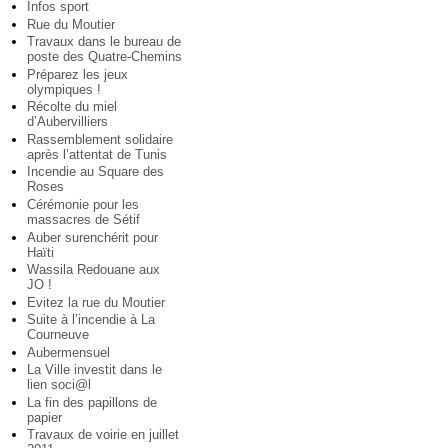
Infos sport
Rue du Moutier
Travaux dans le bureau de
poste des Quatre-Chemins
Préparez les jeux
olympiques !
Récolte du miel
d’Aubervilliers
Rassemblement solidaire
après l’attentat de Tunis
Incendie au Square des
Roses
Cérémonie pour les
massacres de Sétif
Auber surenchérit pour
Haïti
Wassila Redouane aux
JO !
Evitez la rue du Moutier
Suite à l’incendie à La
Courneuve
Aubermensuel
La Ville investit dans le
lien soci@l
La fin des papillons de
papier
Travaux de voirie en juillet