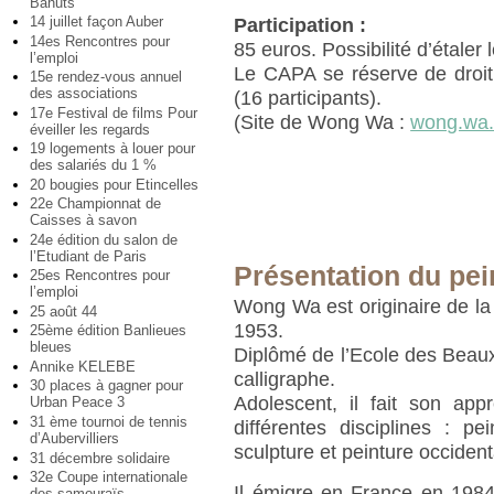
Bahuts
14 juillet façon Auber
Participation :
14es Rencontres pour
85 euros. Possibilité d’étaler
l’emploi
Le CAPA se réserve de droit 
15e rendez-vous annuel
des associations
(16 participants).
17e Festival de films Pour
(Site de Wong Wa :
wong.wa.f
éveiller les regards
19 logements à louer pour
des salariés du 1 %
20 bougies pour Etincelles
22e Championnat de
Caisses à savon
24e édition du salon de
l’Etudiant de Paris
Présentation du pe
25es Rencontres pour
l’emploi
Wong Wa est originaire de la 
25 août 44
1953.
25ème édition Banlieues
bleues
Diplômé de l’Ecole des Beaux-A
Annike KELEBE
calligraphe.
30 places à gagner pour
Adolescent, il fait son app
Urban Peace 3
31 ème tournoi de tennis
différentes disciplines : pe
d’Aubervilliers
sculpture et peinture occident
31 décembre solidaire
32e Coupe internationale
Il émigre en France en 1984
des samouraïs