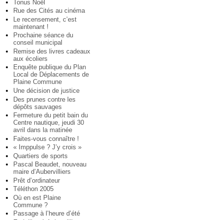
Tonus Noël
Rue des Cités au cinéma
Le recensement, c’est
maintenant !
Prochaine séance du
conseil municipal
Remise des livres cadeaux
aux écoliers
Enquête publique du Plan
Local de Déplacements de
Plaine Commune
Une décision de justice
Des prunes contre les
dépôts sauvages
Fermeture du petit bain du
Centre nautique, jeudi 30
avril dans la matinée
Faites-vous connaître !
« Imppulse ? J’y crois »
Quartiers de sports
Pascal Beaudet, nouveau
maire d’Aubervilliers
Prêt d’ordinateur
Téléthon 2005
Où en est Plaine
Commune ?
Passage à l’heure d’été