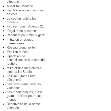
citoyens
Auber fait Mouche
Les Mécènes en hommes
de coin
Le couffin justifie les
moyens
Feu vert pour l’Agenda 21
L’égalité en question
Recenser pour mieux gérer
Initiation et stages
thématiques
Réseau bronchiolite
Été Tonus 2011
Opération de
sensibilisation à la sécurité
routière
Mille et une merveilles au
cinéma Le Studio
Le Plan Grand Froid
déclenché
Les bons plans pour les
vacances
Les médiathèques, c’est
gratuit et c’est pour tout le
monde
Découverte de la danse
orientale