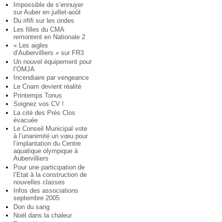
Impossible de s’ennuyer
sur Auber en juillet-août
Du rififi sur les ondes
Les filles du CMA
remontent en Nationale 2
« Les aigles
d’Aubervilliers » sur FR3
Un nouvel équipement pour
l’OMJA
Incendiaire par vengeance
Le Cnam devient réalité
Printemps Tonus
Soignez vos CV !
La cité des Prés Clos
évacuée
Le Conseil Municipal vote
à l’unanimité un vœu pour
l’implantation du Centre
aquatique olympique à
Aubervilliers
Pour une participation de
l’Etat à la construction de
nouvelles classes
Infos des associations
septembre 2005
Don du sang
Noël dans la chaleur