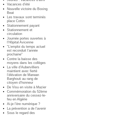
Vacances d’été
Nouvelle victoire du Boxing
Beat
Les travaux sont terminés
place Cottin
Stationnement payant
Stationnement et
circulation
Journée portes ouvertes à
l’Hôpital Avicenne
"L’emploi du temps actuel
est reconduit l’année
prochaine"
Contre la baisse des
moyens dans les collèges
La ville d’Aubervilliers
maintient avec fierté
l’élévation de Marwan
Barghouti au rang de
citoyen d’honneur
De Visu en visite à Mazier
Commémoration du 52ème
anniversaire du cessez-le-
feu en Algérie
Ai-je l’ère numérique ?
La prévention a de l’avenir
Sous le regard des