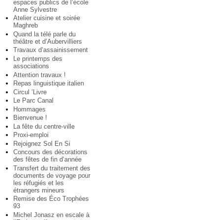
espaces publics de l’école
Anne Sylvestre
Atelier cuisine et soirée
Maghreb
Quand la télé parle du
théâtre et d’Aubervilliers
Travaux d’assainissement
Le printemps des
associations
Attention travaux !
Repas linguistique italien
Circul ’Livre
Le Parc Canal
Hommages
Bienvenue !
La fête du centre-ville
Proxi-emploi
Rejoignez Sol En Si
Concours des décorations
des fêtes de fin d’année
Transfert du traitement des
documents de voyage pour
les réfugiés et les
étrangers mineurs
Remise des Éco Trophées
93
Michel Jonasz en escale à