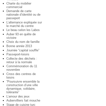
Charte du mobilier
commercial
Demande de carte
nationale d’identité ou de
passeport
L’alternance expliquée sur
le marché du centre
Le beau selon les Labos
Auber 93 en quête de
victoire
Choix du nom de famille
Bonne année 2013
Journée “capital souffle”
Passeport-loisirs
Collecte des déchets :
retour à la normale
Commémoration du 11
novembre
Cross des centres de
loisirs
“Poursuivre ensemble la
construction d’une ville
dynamique, solidaire,
tolérante”
L’amour des jeux
Aubervilliers fait mouche
Stage de cuisine turc