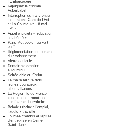
l’Embarcadère
Rejoignez la chorale
Auberbabel
Interruption du trafic entre
les stations Gare de l’Est
et La Courneuve - 8 mai
1945
Appel à projets « éducation
à l’altérité »
Paris Métropole : où va-t-
on ?
Réglementation temporaire
du stationnement
Alerte canicule
Demain se dessine
aujourd’hui
Soirée chic au Corbu
Le maire félicite trois
jeunes courageux
albertivillariens
La Région Ile-de-France
consulte les Franciliens
sur l’avenir du territoire
Balade urbaine : l’emploi,
l’agglo y travaille !
Journée création et reprise
d’entreprise en Seine-
Saint-Denis