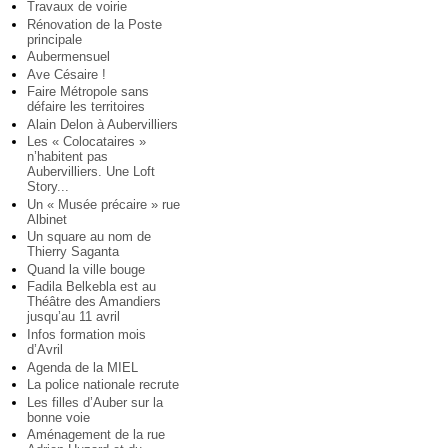
Travaux de voirie
Rénovation de la Poste
principale
Aubermensuel
Ave Césaire !
Faire Métropole sans
défaire les territoires
Alain Delon à Aubervilliers
Les « Colocataires »
n’habitent pas
Aubervilliers. Une Loft
Story...
Un « Musée précaire » rue
Albinet
Un square au nom de
Thierry Saganta
Quand la ville bouge
Fadila Belkebla est au
Théâtre des Amandiers
jusqu’au 11 avril
Infos formation mois
d’Avril
Agenda de la MIEL
La police nationale recrute
Les filles d’Auber sur la
bonne voie
Aménagement de la rue