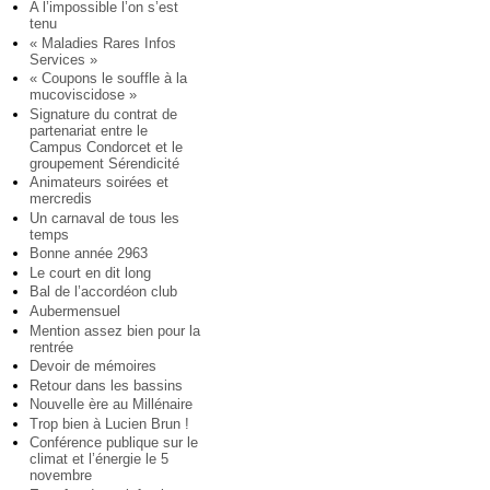
A l’impossible l’on s’est
tenu
« Maladies Rares Infos
Services »
« Coupons le souffle à la
mucoviscidose »
Signature du contrat de
partenariat entre le
Campus Condorcet et le
groupement Sérendicité
Animateurs soirées et
mercredis
Un carnaval de tous les
temps
Bonne année 2963
Le court en dit long
Bal de l’accordéon club
Aubermensuel
Mention assez bien pour la
rentrée
Devoir de mémoires
Retour dans les bassins
Nouvelle ère au Millénaire
Trop bien à Lucien Brun !
Conférence publique sur le
climat et l’énergie le 5
novembre