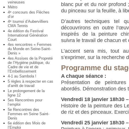
veineuses
blanc pur et du noir profond 
Métro
du pinceau sur la feuille, à lib
4
concours des Flèches
e
d’or
D’autres techniques tel q
4
tournoi d’Aubervilliers
e
CMA Tennis
découvrirons en outre l’œuv
4e édition du Festival
inspirés de la peinture c
International Génération
Court
suivra le travail de chacun e
4es rencontres « Femmes
du Monde en Seine-Saint-
L’accent sera mis, tout a
Denis »
s’exprimer, sur la recherche de
4es Assises de la Propreté
de l’Hygiène publique, du
Programme du stag
Cadre de vie et de
l’Embellissement
A chaque séance :
4-1 au Sambola !
5 règles à respecter en cas
Présentation de peintures
d’arrêt de travail
abordés. Démonstration des te
Le prolongement de la
ligne 12
Vendredi 18 janvier 18h30 
5es Rencontres pour
l’emploi
Histoire de la peinture des L
5e Rencontres des
de riz et des pinceaux. Exerc
Femmes en Seine Saint-
Denis
Vendredi 25 janvier 18h30 
6e édition des Mois de
l’Emploi
Peinture à l’encre : animaux, 