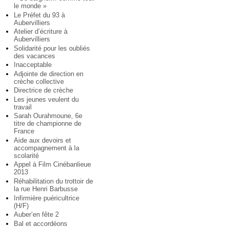
le monde »
Le Préfet du 93 à
Aubervilliers
Atelier d’écriture à
Aubervilliers
Solidarité pour les oubliés
des vacances
Inacceptable
Adjointe de direction en
crèche collective
Directrice de crèche
Les jeunes veulent du
travail
Sarah Ourahmoune, 6e
titre de championne de
France
Aide aux devoirs et
accompagnement à la
scolarité
Appel à Film Cinébanlieue
2013
Réhabilitation du trottoir de
la rue Henri Barbusse
Infirmière puéricultrice
(H/F)
Auber’en fête 2
Bal et accordéons