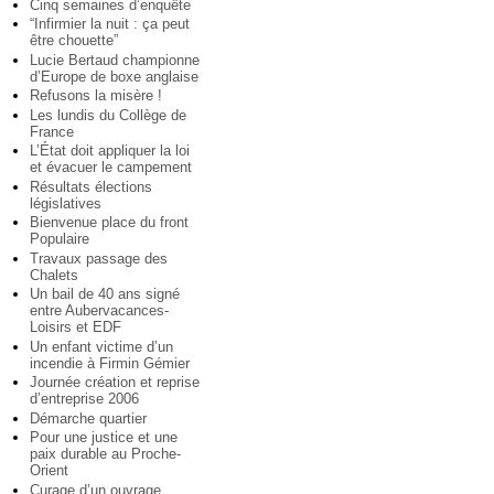
Cinq semaines d’enquête
“Infirmier la nuit : ça peut
être chouette”
Lucie Bertaud championne
d’Europe de boxe anglaise
Refusons la misère !
Les lundis du Collège de
France
L’État doit appliquer la loi
et évacuer le campement
Résultats élections
législatives
Bienvenue place du front
Populaire
Travaux passage des
Chalets
Un bail de 40 ans signé
entre Aubervacances-
Loisirs et EDF
Un enfant victime d’un
incendie à Firmin Gémier
Journée création et reprise
d’entreprise 2006
Démarche quartier
Pour une justice et une
paix durable au Proche-
Orient
Curage d’un ouvrage