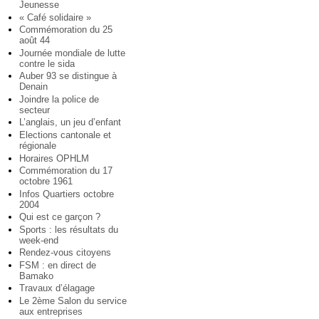
Jeunesse
« Café solidaire »
Commémoration du 25
août 44
Journée mondiale de lutte
contre le sida
Auber 93 se distingue à
Denain
Joindre la police de
secteur
L’anglais, un jeu d’enfant
Elections cantonale et
régionale
Horaires OPHLM
Commémoration du 17
octobre 1961
Infos Quartiers octobre
2004
Qui est ce garçon ?
Sports : les résultats du
week-end
Rendez-vous citoyens
FSM : en direct de
Bamako
Travaux d’élagage
Le 2ème Salon du service
aux entreprises