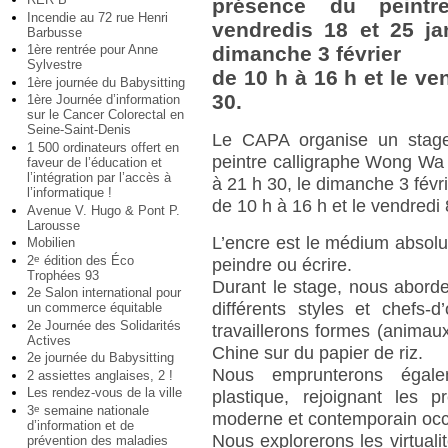
présence du peint
Incendie au 72 rue Henri
vendredis 18 et 25 ja
Barbusse
1ère rentrée pour Anne
dimanche 3 février
Sylvestre
de 10 h à 16 h et le ve
1ère journée du Babysitting
30.
1ère Journée d’information
sur le Cancer Colorectal en
Seine-Saint-Denis
Le CAPA organise un stage
1 500 ordinateurs offert en
peintre calligraphe Wong Wa 
faveur de l’éducation et
l’intégration par l’accès à
à 21 h 30, le dimanche 3 févr
l’informatique !
de 10 h à 16 h et le vendredi 
Avenue V. Hugo & Pont P.
Larousse
L’encre est le médium absolu 
Mobilien
2
édition des Éco
e
peindre ou écrire.
Trophées 93
Durant le stage, nous aborde
2e Salon international pour
différents styles et chefs
un commerce équitable
2e Journée des Solidarités
travaillerons formes (animau
Actives
Chine sur du papier de riz.
2e journée du Babysitting
Nous emprunterons égalem
2 assiettes anglaises, 2 !
Les rendez-vous de la ville
plastique, rejoignant les p
3
semaine nationale
e
moderne et contemporain occ
d’information et de
Nous explorerons les virtuali
prévention des maladies