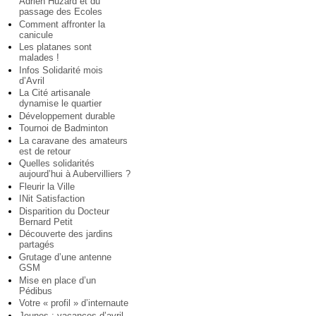
Adrien Huzard et du
passage des Ecoles
Comment affronter la
canicule
Les platanes sont
malades !
Infos Solidarité mois
d’Avril
La Cité artisanale
dynamise le quartier
Développement durable
Tournoi de Badminton
La caravane des amateurs
est de retour
Quelles solidarités
aujourd’hui à Aubervilliers ?
Fleurir la Ville
INit Satisfaction
Disparition du Docteur
Bernard Petit
Découverte des jardins
partagés
Grutage d’une antenne
GSM
Mise en place d’un
Pédibus
Votre « profil » d’internaute
Jeunes : vacances d’avril