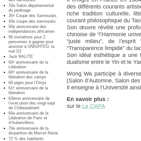
33e Salon départemental
des différents courants artist
du jardinage
riche tradition culturelle, li
35
Coupe des Samouraïs
e
courant philosophique du Ta
43e coupe des samouraïs
Son œuvre révèle une profo
50e anniversaire des
indépendances africaines
chinoise de “l’Harmonie univer
56 invitations pour 2
“juste milieu”, de l’espr
personnes à gagner pour
assister à UNIGHTED, la
“Transparence limpide” du ta
nuit DJ
Son idéal esthétique a une f
Jack RALITE
dualisme entre le Yin et le Yan
60
anniversaire de la
e
Libération
60
anniversaire de la
e
Wong Wa participe à diverses
libération des camps
(Salon d’Automne, Salon des
60 piges pour l’Omja
Il enseigne à l’Université ai
61
anniversaire de la
e
libération
63ème anniversaire de
En savoir plus :
l’exécution des vingt-sept
sur le
Le CAPA
de Châteaubriant
66e anniversaire de la
Libération de Paris et
d’Aubervilliers
70e anniversaire de la
disparition de Marcel Reine
72 % des habitants