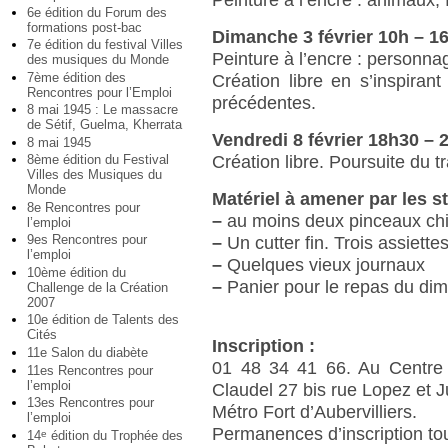
6e édition du Forum des
formations post-bac
Dimanche 3 février 10h – 1
7e édition du festival Villes
Peinture à l’encre : personn
des musiques du Monde
7ème édition des
Création libre en s’inspiran
Rencontres pour l’Emploi
précédentes.
8 mai 1945 : Le massacre
de Sétif, Guelma, Kherrata
Vendredi 8 février 18h30 – 
8 mai 1945
Création libre. Poursuite du tr
8ème édition du Festival
Villes des Musiques du
Monde
Matériel à amener par les st
8e Rencontres pour
–
au moins deux pinceaux chino
l’emploi
9es Rencontres pour
–
Un cutter fin. Trois assiette
l’emploi
–
Quelques vieux journaux
10ème édition du
–
Panier pour le repas du dim
Challenge de la Création
2007
10e édition de Talents des
Cités
Inscription :
11e Salon du diabète
01 48 34 41 66. Au Centre d
11es Rencontres pour
l’emploi
Claudel 27 bis rue Lopez et Ju
13es Rencontres pour
Métro Fort d’Aubervilliers.
l’emploi
Permanences d’inscription to
14
édition du Trophée des
e