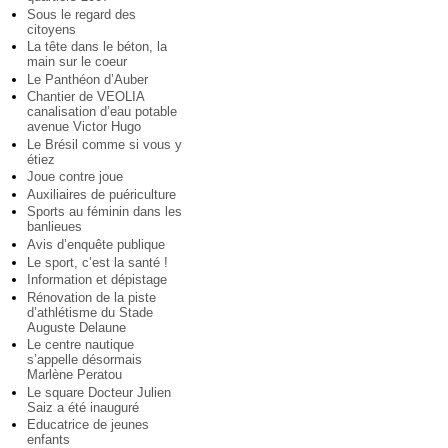
Sous le regard des
citoyens
La tête dans le béton, la
main sur le coeur
Le Panthéon d’Auber
Chantier de VEOLIA
canalisation d’eau potable
avenue Victor Hugo
Le Brésil comme si vous y
étiez
Joue contre joue
Auxiliaires de puériculture
Sports au féminin dans les
banlieues
Avis d’enquête publique
Le sport, c’est la santé !
Information et dépistage
Rénovation de la piste
d’athlétisme du Stade
Auguste Delaune
Le centre nautique
s’appelle désormais
Marlène Peratou
Le square Docteur Julien
Saiz a été inauguré
Educatrice de jeunes
enfants