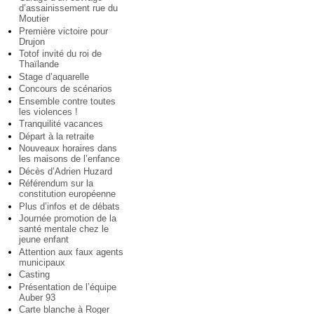
d’assainissement rue du
Moutier
Première victoire pour
Drujon
Totof invité du roi de
Thaïlande
Stage d’aquarelle
Concours de scénarios
Ensemble contre toutes
les violences !
Tranquilité vacances
Départ à la retraite
Nouveaux horaires dans
les maisons de l’enfance
Décès d’Adrien Huzard
Référendum sur la
constitution européenne
Plus d’infos et de débats
Journée promotion de la
santé mentale chez le
jeune enfant
Attention aux faux agents
municipaux
Casting
Présentation de l’équipe
Auber 93
Carte blanche à Roger