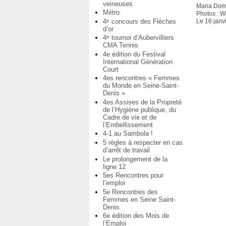
veineuses
Maria Dom
Métro
Photos : W
4
concours des Flèches
e
Le 16 janv
d’or
4
tournoi d’Aubervilliers
e
CMA Tennis
4e édition du Festival
International Génération
Court
4es rencontres « Femmes
du Monde en Seine-Saint-
Denis »
4es Assises de la Propreté
de l’Hygiène publique, du
Cadre de vie et de
l’Embellissement
4-1 au Sambola !
5 règles à respecter en cas
d’arrêt de travail
Le prolongement de la
ligne 12
5es Rencontres pour
l’emploi
5e Rencontres des
Femmes en Seine Saint-
Denis
6e édition des Mois de
l’Emploi