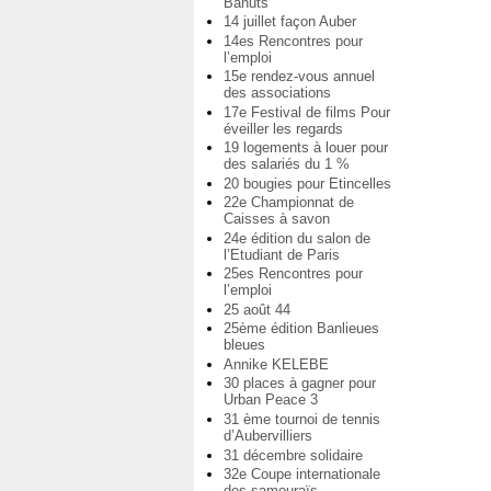
Bahuts
14 juillet façon Auber
14es Rencontres pour
l’emploi
15e rendez-vous annuel
des associations
17e Festival de films Pour
éveiller les regards
19 logements à louer pour
des salariés du 1 %
20 bougies pour Etincelles
22e Championnat de
Caisses à savon
24e édition du salon de
l’Etudiant de Paris
25es Rencontres pour
l’emploi
25 août 44
25ème édition Banlieues
bleues
Annike KELEBE
30 places à gagner pour
Urban Peace 3
31 ème tournoi de tennis
d’Aubervilliers
31 décembre solidaire
32e Coupe internationale
des samouraïs