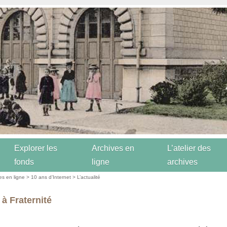
Explorer les
Archives en
L’atelier des
fonds
ligne
archives
es en ligne
>
10 ans d’Internet
>
L’actualité
 à Fraternité