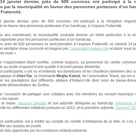
14 janvier dernier, près de 600 convives ont participé à la r
e par la municipalité en faveur des personnes porteuses d’un ha
 Fraternité.
 janvier dernier, près de 600 convives ont participé à la réception organi
té en faveur des personnes porteuses d’un handicap, à l’espace Fraternité.
is ans maintenant, la municipalité souhaite donner un relief particulier à la r
organisée pour les personnes porteuses d’un handicap.
e, près de 600 personnes se sont pressées à l’espace Fraternité, ce samedi 14 ja
 un véritable show concocté et imaginé par
l’association Indans’cité
et placé sous l
une nuits
».
e l’organisation étant confiée, comme toujours, au personnel du centre commun
èle au poste et garant d’une qualité d’accueil jamais démentie.
x participants y ont vu et entendu les danseuses et les chanteurs berbères des a
magique
et
Atlas’Sia
, la charmante
Megha Kamal
, de l’association
Triwat
, qui les a
er les prestations des différents ateliers d’Indans’cité dont celui de danse-thér
ante démonstration de Zumba.
si l’occasion de partager une collation avec les membres du conseil municipal 
r les saluer.
 le maire,
Jacques Salvator
et son adjointe déléguée au handicap,
Véronique
nté les différentes initiatives prévues en 2012, et la première adjointe,
Evelyne Yo
n particulière est à mettre au compte du comité d’entreprise de la ville, le Cos, 
offre ses surplus de jouets.
ion très appréciée par les nombreux enfants présents.