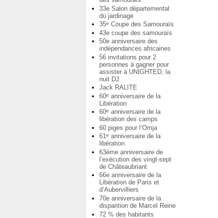
33e Salon départemental
du jardinage
35
Coupe des Samouraïs
e
43e coupe des samouraïs
50e anniversaire des
indépendances africaines
56 invitations pour 2
personnes à gagner pour
assister à UNIGHTED, la
nuit DJ
Jack RALITE
60
anniversaire de la
e
Libération
60
anniversaire de la
e
libération des camps
60 piges pour l’Omja
61
anniversaire de la
e
libération
63ème anniversaire de
l’exécution des vingt-sept
de Châteaubriant
66e anniversaire de la
Libération de Paris et
d’Aubervilliers
70e anniversaire de la
disparition de Marcel Reine
72 % des habitants