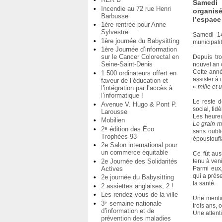
Samedi 
Incendie au 72 rue Henri
organisé
Barbusse
l’espace
1ère rentrée pour Anne
Sylvestre
Samedi 14
1ère journée du Babysitting
municipali
1ère Journée d’information
sur le Cancer Colorectal en
Depuis tro
Seine-Saint-Denis
nouvel an 
Cette anné
1 500 ordinateurs offert en
assister à
faveur de l’éducation et
«
mille et 
l’intégration par l’accès à
l’informatique !
Le reste d
Avenue V. Hugo & Pont P.
social, fid
Larousse
Les heureu
Mobilien
Le grain 
2
édition des Éco
e
sans oubli
Trophées 93
époustoufl
2e Salon international pour
un commerce équitable
Ce fût aus
2e Journée des Solidarités
tenu à veni
Actives
Parmi eux,
qui a prése
2e journée du Babysitting
la santé.
2 assiettes anglaises, 2 !
Les rendez-vous de la ville
Une mentio
3
semaine nationale
e
trois ans, 
d’information et de
Une attent
prévention des maladies