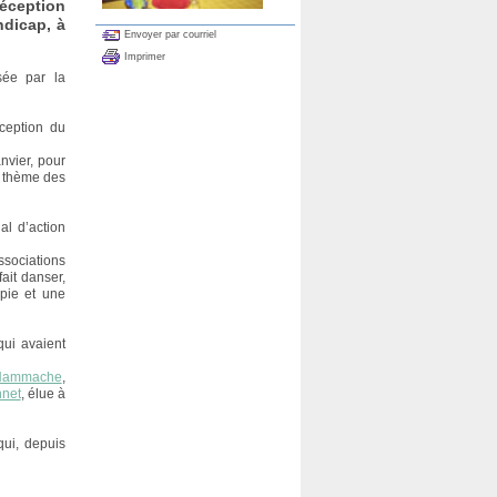
éception
ndicap, à
Envoyer par courriel
Imprimer
sée par la
éception du
nvier, pour
e thème des
al d’action
ssociations
 fait danser,
apie et une
qui avaient
 Hammache
,
nnet
, élue à
qui, depuis