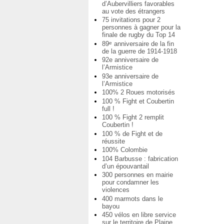
d’Aubervilliers favorables
au vote des étrangers
75 invitations pour 2
personnes à gagner pour la
finale de rugby du Top 14
89
anniversaire de la fin
e
de la guerre de 1914-1918
92e anniversaire de
l’Armistice
93e anniversaire de
l’Armistice
100% 2 Roues motorisés
100 % Fight et Coubertin
full !
100 % Fight 2 remplit
Coubertin !
100 % de Fight et de
réussite
100% Colombie
104 Barbusse : fabrication
d’un épouvantail
300 personnes en mairie
pour condamner les
violences
400 marmots dans le
bayou
450 vélos en libre service
sur le territoire de Plaine