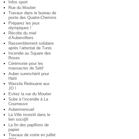
Infos sport
Rue du Moutier
Travaux dans le bureau de
poste des Quatre-Chemins
Préparez les jeux
olympiques !
Récolte du miel
d’Aubervilliers
Rassemblement solidaire
après l’attentat de Tunis
Incendie au Square des
Roses
Cérémonie pour les
massacres de Sétif
Auber surenchérit pour
Haïti
Wassila Redouane aux
JO !
Evitez la rue du Moutier
Suite à l’incendie à La
Courneuve
Aubermensuel
La Ville investit dans le
lien soci@l
La fin des papillons de
papier
Travaux de voirie en juillet