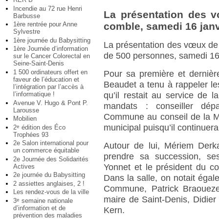
Incendie au 72 rue Henri
La présentation des vœ
Barbusse
1ère rentrée pour Anne
comble, samedi 16 janv
Sylvestre
1ère journée du Babysitting
La présentation des vœux de l
1ère Journée d’information
de 500 personnes, samedi 16
sur le Cancer Colorectal en
Seine-Saint-Denis
1 500 ordinateurs offert en
Pour sa première et derniè
faveur de l’éducation et
Beaudet a tenu à rappeler le
l’intégration par l’accès à
l’informatique !
qu’il restait au service de la
Avenue V. Hugo & Pont P.
mandats : conseiller dépa
Larousse
Commune au conseil de la Mét
Mobilien
municipal puisqu’il continuer
2
édition des Éco
e
Trophées 93
2e Salon international pour
Autour de lui, Mériem Derka
un commerce équitable
prendre sa succession, ses
2e Journée des Solidarités
Yonnet et le président du c
Actives
2e journée du Babysitting
Dans la salle, on notait éga
2 assiettes anglaises, 2 !
Commune, Patrick Braoueze
Les rendez-vous de la ville
maire de Saint-Denis, Didier 
3
semaine nationale
e
d’information et de
Kern.
prévention des maladies