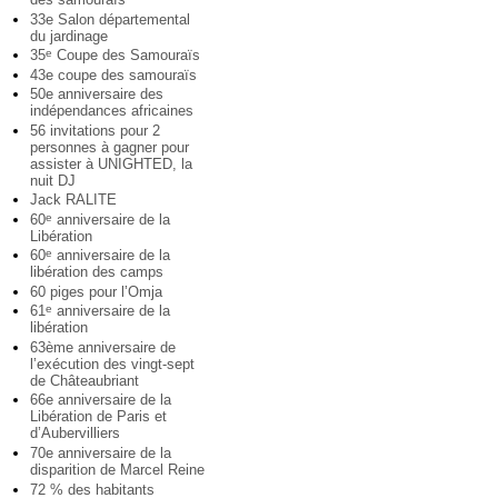
33e Salon départemental
du jardinage
35
Coupe des Samouraïs
e
43e coupe des samouraïs
50e anniversaire des
indépendances africaines
56 invitations pour 2
personnes à gagner pour
assister à UNIGHTED, la
nuit DJ
Jack RALITE
60
anniversaire de la
e
Libération
60
anniversaire de la
e
libération des camps
60 piges pour l’Omja
61
anniversaire de la
e
libération
63ème anniversaire de
l’exécution des vingt-sept
de Châteaubriant
66e anniversaire de la
Libération de Paris et
d’Aubervilliers
70e anniversaire de la
disparition de Marcel Reine
72 % des habitants