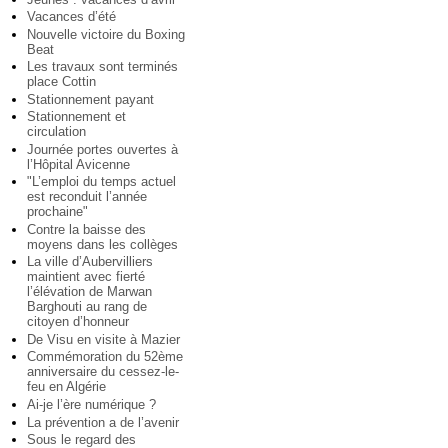
Vacances d’été
Nouvelle victoire du Boxing
Beat
Les travaux sont terminés
place Cottin
Stationnement payant
Stationnement et
circulation
Journée portes ouvertes à
l’Hôpital Avicenne
"L’emploi du temps actuel
est reconduit l’année
prochaine"
Contre la baisse des
moyens dans les collèges
La ville d’Aubervilliers
maintient avec fierté
l’élévation de Marwan
Barghouti au rang de
citoyen d’honneur
De Visu en visite à Mazier
Commémoration du 52ème
anniversaire du cessez-le-
feu en Algérie
Ai-je l’ère numérique ?
La prévention a de l’avenir
Sous le regard des