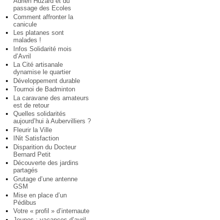
Adrien Huzard et du
passage des Ecoles
Comment affronter la
canicule
Les platanes sont
malades !
Infos Solidarité mois
d’Avril
La Cité artisanale
dynamise le quartier
Développement durable
Tournoi de Badminton
La caravane des amateurs
est de retour
Quelles solidarités
aujourd’hui à Aubervilliers ?
Fleurir la Ville
INit Satisfaction
Disparition du Docteur
Bernard Petit
Découverte des jardins
partagés
Grutage d’une antenne
GSM
Mise en place d’un
Pédibus
Votre « profil » d’internaute
Jeunes : vacances d’avril