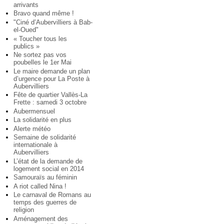
arrivants
Bravo quand même !
"Ciné d’Aubervilliers à Bab-
el-Oued"
« Toucher tous les
publics »
Ne sortez pas vos
poubelles le 1er Mai
Le maire demande un plan
d’urgence pour La Poste à
Aubervilliers
Fête de quartier Vallès-La
Frette : samedi 3 octobre
Aubermensuel
La solidarité en plus
Alerte météo
Semaine de solidarité
internationale à
Aubervilliers
L’état de la demande de
logement social en 2014
Samouraïs au féminin
A riot called Nina !
Le carnaval de Romans au
temps des guerres de
religion
Aménagement des