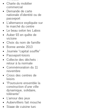
Charte du mobilier
commercial
Demande de carte
nationale d’identité ou de
passeport
L’alternance expliquée sur
le marché du centre
Le beau selon les Labos
Auber 93 en quête de
victoire
Choix du nom de famille
Bonne année 2013
Journée “capital souffle”
Passeport-loisirs
Collecte des déchets :
retour à la normale
Commémoration du 11
novembre
Cross des centres de
loisirs
“Poursuivre ensemble la
construction d’une ville
dynamique, solidaire,
tolérante”
L’amour des jeux
Aubervilliers fait mouche
Stage de cuisine turc