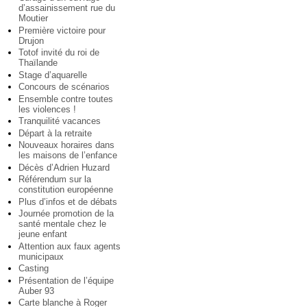
d’assainissement rue du
Moutier
Première victoire pour
Drujon
Totof invité du roi de
Thaïlande
Stage d’aquarelle
Concours de scénarios
Ensemble contre toutes
les violences !
Tranquilité vacances
Départ à la retraite
Nouveaux horaires dans
les maisons de l’enfance
Décès d’Adrien Huzard
Référendum sur la
constitution européenne
Plus d’infos et de débats
Journée promotion de la
santé mentale chez le
jeune enfant
Attention aux faux agents
municipaux
Casting
Présentation de l’équipe
Auber 93
Carte blanche à Roger