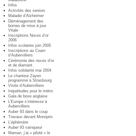
Infos
Activités des seniors
Maladie d’Alzheimer
Déménagement des
bornes de mise à jour
Vitale
Inscriptions Noces d’or
2006
Infos scolaires juin 2005
Inscriptions au Cnam
d’Aubervilliers
Cérémonie des noces d’or
et de diamant.
Infos solidarité mai 2004
Le chanteur Zayen
programmé à Strasbourg
Visite d’Aubervilliers
Inquiétudes pour le métro
Gala de boxe anglaise
L’Europe s’intéresse à
Aubervilliers
Auber 93 dans le coup
Travaux devant Monoprix
L’éphémère
Auber 93 vainqueur
Maman, j’ai « piloté » le