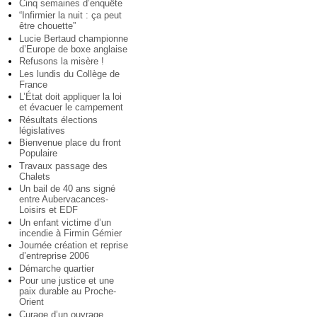
Cinq semaines d’enquête
“Infirmier la nuit : ça peut
être chouette”
Lucie Bertaud championne
d’Europe de boxe anglaise
Refusons la misère !
Les lundis du Collège de
France
L’État doit appliquer la loi
et évacuer le campement
Résultats élections
législatives
Bienvenue place du front
Populaire
Travaux passage des
Chalets
Un bail de 40 ans signé
entre Aubervacances-
Loisirs et EDF
Un enfant victime d’un
incendie à Firmin Gémier
Journée création et reprise
d’entreprise 2006
Démarche quartier
Pour une justice et une
paix durable au Proche-
Orient
Curage d’un ouvrage