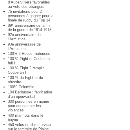
d’Aubervilliers favorables
au vote des étrangers
75 invitations pour 2
personnes à gagner pour la
finale de rugby du Top 14
89
anniversaire de la fin
e
de la guerre de 1914-1918
92e anniversaire de
l’Armistice
93e anniversaire de
l’Armistice
100% 2 Roues motorisés
100 % Fight et Coubertin
full !
100 % Fight 2 remplit
Coubertin !
100 % de Fight et de
réussite
100% Colombie
104 Barbusse : fabrication
d’un épouvantail
300 personnes en mairie
pour condamner les
violences
400 marmots dans le
bayou
450 vélos en libre service
sur le territoire de Plaine