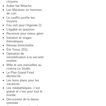
citoyens
Auber fait Mouche
Les Mécènes en hommes
de coin
Le couffin justifie les
moyens
Feu vert pour l’Agenda 21
L’égalité en question
Recenser pour mieux gérer
Initiation et stages
thématiques
Réseau bronchiolite
Été Tonus 2011
Opération de
sensibilisation à la sécurité
routière
Mille et une merveilles au
cinéma Le Studio
Le Plan Grand Froid
déclenché
Les bons plans pour les
vacances
Les médiathèques, c’est
gratuit et c’est pour tout le
monde
Découverte de la danse
orientale