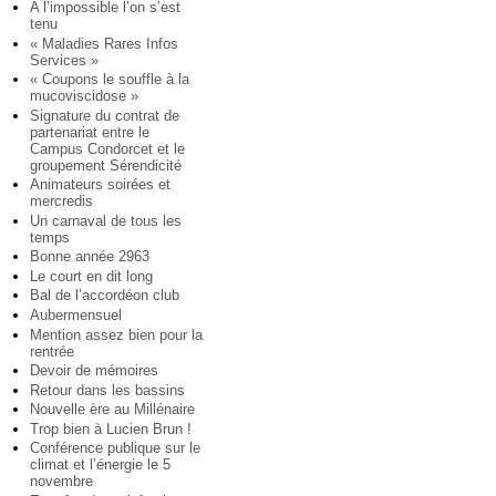
A l’impossible l’on s’est
tenu
« Maladies Rares Infos
Services »
« Coupons le souffle à la
mucoviscidose »
Signature du contrat de
partenariat entre le
Campus Condorcet et le
groupement Sérendicité
Animateurs soirées et
mercredis
Un carnaval de tous les
temps
Bonne année 2963
Le court en dit long
Bal de l’accordéon club
Aubermensuel
Mention assez bien pour la
rentrée
Devoir de mémoires
Retour dans les bassins
Nouvelle ère au Millénaire
Trop bien à Lucien Brun !
Conférence publique sur le
climat et l’énergie le 5
novembre