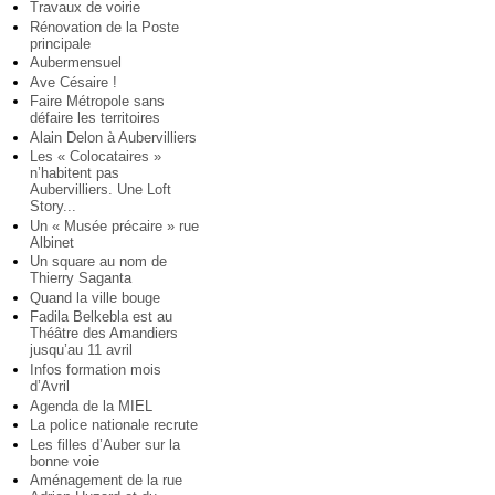
Travaux de voirie
Rénovation de la Poste
principale
Aubermensuel
Ave Césaire !
Faire Métropole sans
défaire les territoires
Alain Delon à Aubervilliers
Les « Colocataires »
n’habitent pas
Aubervilliers. Une Loft
Story...
Un « Musée précaire » rue
Albinet
Un square au nom de
Thierry Saganta
Quand la ville bouge
Fadila Belkebla est au
Théâtre des Amandiers
jusqu’au 11 avril
Infos formation mois
d’Avril
Agenda de la MIEL
La police nationale recrute
Les filles d’Auber sur la
bonne voie
Aménagement de la rue