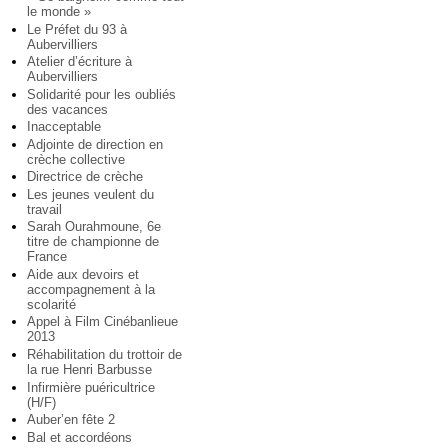
le monde »
Le Préfet du 93 à
Aubervilliers
Atelier d’écriture à
Aubervilliers
Solidarité pour les oubliés
des vacances
Inacceptable
Adjointe de direction en
crèche collective
Directrice de crèche
Les jeunes veulent du
travail
Sarah Ourahmoune, 6e
titre de championne de
France
Aide aux devoirs et
accompagnement à la
scolarité
Appel à Film Cinébanlieue
2013
Réhabilitation du trottoir de
la rue Henri Barbusse
Infirmière puéricultrice
(H/F)
Auber’en fête 2
Bal et accordéons