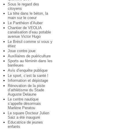
Sous le regard des
citoyens
La tête dans le béton, la
main sur le coeur
Le Panthéon d’Auber
Chantier de VEOLIA
canalisation d’eau potable
avenue Victor Hugo
Le Brésil comme si vous y
étiez
Joue contre joue
Auxiliaires de puériculture
Sports au féminin dans les
banlieues
Avis d’enquête publique
Le sport, c’est la santé !
Information et dépistage
Rénovation de la piste
d’athlétisme du Stade
Auguste Delaune
Le centre nautique
s’appelle désormais
Marlène Peratou
Le square Docteur Julien
Saiz a été inauguré
Educatrice de jeunes
enfants