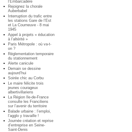
l’Embarcadère
Rejoignez la chorale
Auberbabel
Interruption du trafic entre
les stations Gare de l’Est
et La Courneuve - 8 mai
1945
Appel à projets « éducation
à l’altérité »
Paris Métropole : où va-t-
on ?
Réglementation temporaire
du stationnement
Alerte canicule
Demain se dessine
aujourd’hui
Soirée chic au Corbu
Le maire félicite trois
jeunes courageux
albertivillariens
La Région Ile-de-France
consulte les Franciliens
sur l’avenir du territoire
Balade urbaine : l’emploi,
l’agglo y travaille !
Journée création et reprise
d’entreprise en Seine-
Saint-Denis