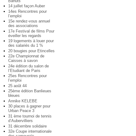
Bahuts
14 juillet façon Auber
14es Rencontres pour
l’emploi
15e rendez-vous annuel
des associations
17e Festival de films Pour
éveiller les regards
19 logements à louer pour
des salariés du 1 %
20 bougies pour Etincelles
22e Championnat de
Caisses à savon
24e édition du salon de
l’Etudiant de Paris
25es Rencontres pour
l’emploi
25 août 44
25ème édition Banlieues
bleues
Annike KELEBE
30 places à gagner pour
Urban Peace 3
31 ème tournoi de tennis
d’Aubervilliers
31 décembre solidaire
32e Coupe internationale
des samouraïs