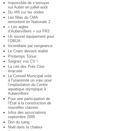
Impossible de s’ennuyer
sur Auber en juillet-août
Du rififi sur les ondes
Les filles du CMA
remontent en Nationale 2
« Les aigles
d’Aubervilliers » sur FR3
Un nouvel équipement pour
l’OMJA
Incendiaire par vengeance
Le Cnam devient réalité
Printemps Tonus
Soignez vos CV !
La cité des Prés Clos
évacuée
Le Conseil Municipal vote
à l’unanimité un vœu pour
l’implantation du Centre
aquatique olympique à
Aubervilliers
Pour une participation de
l’Etat à la construction de
nouvelles classes
Infos des associations
septembre 2005
Don du sang
Noël dans la chaleur