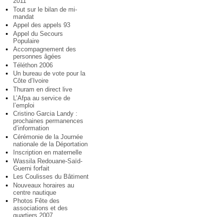
2011
Tout sur le bilan de mi-
mandat
Appel des appels 93
Appel du Secours
Populaire
Accompagnement des
personnes âgées
Téléthon 2006
Un bureau de vote pour la
Côte d’Ivoire
Thuram en direct live
L’Afpa au service de
l’emploi
Cristino Garcia Landy :
prochaines permanences
d’information
Cérémonie de la Journée
nationale de la Déportation
Inscription en maternelle
Wassila Redouane-Saïd-
Guerni forfait
Les Coulisses du Bâtiment
Nouveaux horaires au
centre nautique
Photos Fête des
associations et des
quartiers 2007