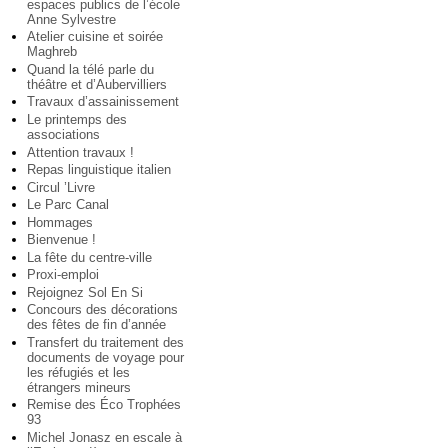
espaces publics de l’école
Anne Sylvestre
Atelier cuisine et soirée
Maghreb
Quand la télé parle du
théâtre et d’Aubervilliers
Travaux d’assainissement
Le printemps des
associations
Attention travaux !
Repas linguistique italien
Circul ’Livre
Le Parc Canal
Hommages
Bienvenue !
La fête du centre-ville
Proxi-emploi
Rejoignez Sol En Si
Concours des décorations
des fêtes de fin d’année
Transfert du traitement des
documents de voyage pour
les réfugiés et les
étrangers mineurs
Remise des Éco Trophées
93
Michel Jonasz en escale à