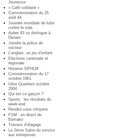
Jeunesse
« Café solidaire »
Commémoration du 25
août 44
Journée mondiale de lutte
contre le sida
Auber 93 se distingue à
Denain
Joindre la police de
secteur
L’anglais, un jeu d’enfant
Elections cantonale et
régionale
Horaires OPHLM
Commémoration du 17
octobre 1961
Infos Quartiers octobre
2004
Qui est ce garçon ?
Sports : les résultats du
week-end
Rendez-vous citoyens
FSM : en direct de
Bamako
Travaux d’élagage
Le 2ème Salon du service
aux entreprises