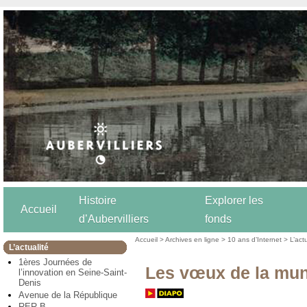
Histoire
Explorer les
Accueil
d’Aubervilliers
fonds
Accueil
>
Archives en ligne
>
10 ans d’Internet
>
L’act
L’actualité
1ères Journées de
Les vœux de la muni
l’innovation en Seine-Saint-
Denis
Avenue de la République
RER B