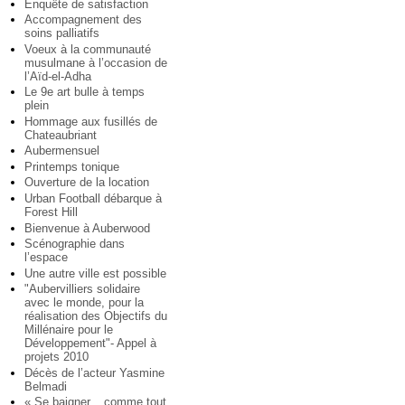
Enquête de satisfaction
Accompagnement des
soins palliatifs
Voeux à la communauté
musulmane à l’occasion de
l’Aïd-el-Adha
Le 9e art bulle à temps
plein
Hommage aux fusillés de
Chateaubriant
Aubermensuel
Printemps tonique
Ouverture de la location
Urban Football débarque à
Forest Hill
Bienvenue à Auberwood
Scénographie dans
l’espace
Une autre ville est possible
"Aubervilliers solidaire
avec le monde, pour la
réalisation des Objectifs du
Millénaire pour le
Développement"- Appel à
projets 2010
Décès de l’acteur Yasmine
Belmadi
« Se baigner... comme tout