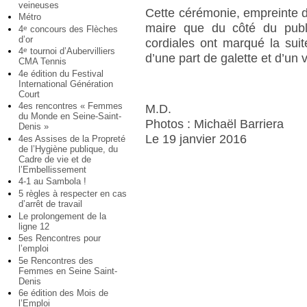
veineuses
Cette cérémonie, empreinte d’
Métro
maire que du côté du publ
4
concours des Flèches
e
d’or
cordiales ont marqué la sui
4
tournoi d’Aubervilliers
e
d’une part de galette et d’un 
CMA Tennis
4e édition du Festival
International Génération
Court
4es rencontres « Femmes
M.D.
du Monde en Seine-Saint-
Photos : Michaël Barriera
Denis »
Le 19 janvier 2016
4es Assises de la Propreté
de l’Hygiène publique, du
Cadre de vie et de
l’Embellissement
4-1 au Sambola !
5 règles à respecter en cas
d’arrêt de travail
Le prolongement de la
ligne 12
5es Rencontres pour
l’emploi
5e Rencontres des
Femmes en Seine Saint-
Denis
6e édition des Mois de
l’Emploi