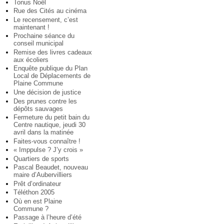
Tonus Noël
Rue des Cités au cinéma
Le recensement, c’est
maintenant !
Prochaine séance du
conseil municipal
Remise des livres cadeaux
aux écoliers
Enquête publique du Plan
Local de Déplacements de
Plaine Commune
Une décision de justice
Des prunes contre les
dépôts sauvages
Fermeture du petit bain du
Centre nautique, jeudi 30
avril dans la matinée
Faites-vous connaître !
« Imppulse ? J’y crois »
Quartiers de sports
Pascal Beaudet, nouveau
maire d’Aubervilliers
Prêt d’ordinateur
Téléthon 2005
Où en est Plaine
Commune ?
Passage à l’heure d’été