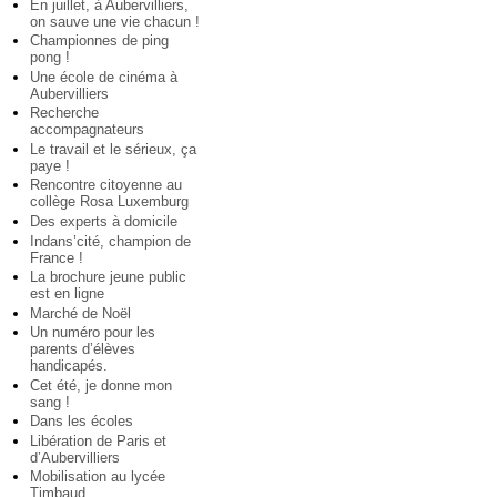
En juillet, à Aubervilliers,
on sauve une vie chacun !
Championnes de ping
pong !
Une école de cinéma à
Aubervilliers
Recherche
accompagnateurs
Le travail et le sérieux, ça
paye !
Rencontre citoyenne au
collège Rosa Luxemburg
Des experts à domicile
Indans’cité, champion de
France !
La brochure jeune public
est en ligne
Marché de Noël
Un numéro pour les
parents d’élèves
handicapés.
Cet été, je donne mon
sang !
Dans les écoles
Libération de Paris et
d’Aubervilliers
Mobilisation au lycée
Timbaud