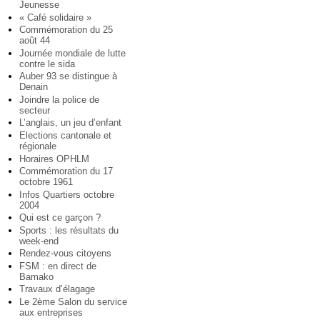
Jeunesse
« Café solidaire »
Commémoration du 25
août 44
Journée mondiale de lutte
contre le sida
Auber 93 se distingue à
Denain
Joindre la police de
secteur
L’anglais, un jeu d’enfant
Elections cantonale et
régionale
Horaires OPHLM
Commémoration du 17
octobre 1961
Infos Quartiers octobre
2004
Qui est ce garçon ?
Sports : les résultats du
week-end
Rendez-vous citoyens
FSM : en direct de
Bamako
Travaux d’élagage
Le 2ème Salon du service
aux entreprises