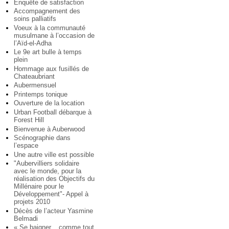
Enquête de satisfaction
Accompagnement des
soins palliatifs
Voeux à la communauté
musulmane à l’occasion de
l’Aïd-el-Adha
Le 9e art bulle à temps
plein
Hommage aux fusillés de
Chateaubriant
Aubermensuel
Printemps tonique
Ouverture de la location
Urban Football débarque à
Forest Hill
Bienvenue à Auberwood
Scénographie dans
l’espace
Une autre ville est possible
"Aubervilliers solidaire
avec le monde, pour la
réalisation des Objectifs du
Millénaire pour le
Développement"- Appel à
projets 2010
Décès de l’acteur Yasmine
Belmadi
« Se baigner... comme tout