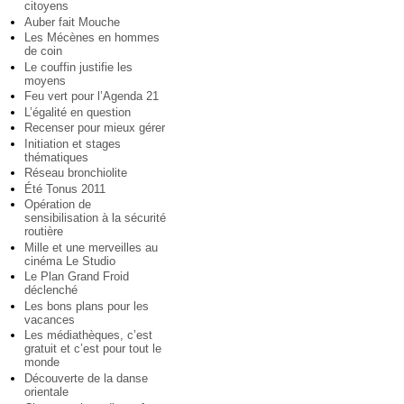
citoyens
Auber fait Mouche
Les Mécènes en hommes
de coin
Le couffin justifie les
moyens
Feu vert pour l’Agenda 21
L’égalité en question
Recenser pour mieux gérer
Initiation et stages
thématiques
Réseau bronchiolite
Été Tonus 2011
Opération de
sensibilisation à la sécurité
routière
Mille et une merveilles au
cinéma Le Studio
Le Plan Grand Froid
déclenché
Les bons plans pour les
vacances
Les médiathèques, c’est
gratuit et c’est pour tout le
monde
Découverte de la danse
orientale