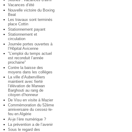
Vacances d’été
Nouvelle victoire du Boxing
Beat
Les travaux sont terminés
place Cottin
Stationnement payant
Stationnement et
circulation
Journée portes ouvertes à
l’Hôpital Avicenne
"L’emploi du temps actuel
est reconduit l’année
prochaine"
Contre la baisse des
moyens dans les collèges
La ville d’Aubervilliers
maintient avec fierté
l’élévation de Marwan
Barghouti au rang de
citoyen d’honneur
De Visu en visite à Mazier
Commémoration du 52ème
anniversaire du cessez-le-
feu en Algérie
Ai-je l’ère numérique ?
La prévention a de l’avenir
Sous le regard des