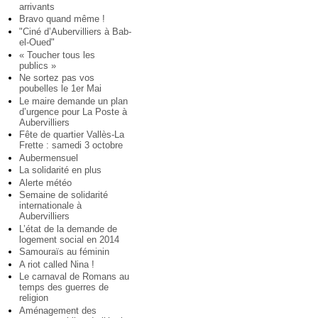
arrivants
Bravo quand même !
"Ciné d’Aubervilliers à Bab-
el-Oued"
« Toucher tous les
publics »
Ne sortez pas vos
poubelles le 1er Mai
Le maire demande un plan
d’urgence pour La Poste à
Aubervilliers
Fête de quartier Vallès-La
Frette : samedi 3 octobre
Aubermensuel
La solidarité en plus
Alerte météo
Semaine de solidarité
internationale à
Aubervilliers
L’état de la demande de
logement social en 2014
Samouraïs au féminin
A riot called Nina !
Le carnaval de Romans au
temps des guerres de
religion
Aménagement des