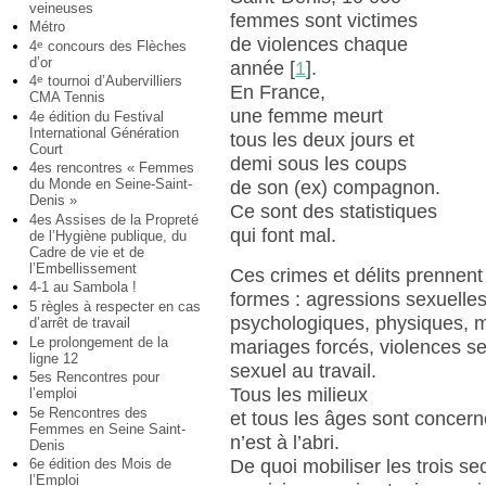
veineuses
femmes sont victimes
Métro
de violences chaque
4
concours des Flèches
e
d’or
année
[
1
]
.
4
tournoi d’Aubervilliers
e
En France,
CMA Tennis
une femme meurt
4e édition du Festival
International Génération
tous les deux jours et
Court
demi sous les coups
4es rencontres « Femmes
du Monde en Seine-Saint-
de son (ex) compagnon.
Denis »
Ce sont des statistiques
4es Assises de la Propreté
qui font mal.
de l’Hygiène publique, du
Cadre de vie et de
l’Embellissement
Ces crimes et délits prennent 
4-1 au Sambola !
formes : agressions sexuelles,
5 règles à respecter en cas
psychologiques, physiques, mu
d’arrêt de travail
Le prolongement de la
mariages forcés, violences s
ligne 12
sexuel au travail.
5es Rencontres pour
Tous les milieux
l’emploi
5e Rencontres des
et tous les âges sont concer
Femmes en Seine Saint-
n’est à l’abri.
Denis
6e édition des Mois de
De quoi mobiliser les trois se
l’Emploi