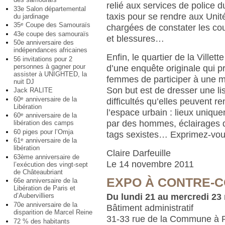
relié aux services de police 
33e Salon départemental
taxis pour se rendre aux Unit
du jardinage
35
Coupe des Samouraïs
e
chargées de constater les co
43e coupe des samouraïs
et blessures…
50e anniversaire des
indépendances africaines
Enfin, le quartier de la Villette
56 invitations pour 2
personnes à gagner pour
d’une enquête originale qui 
assister à UNIGHTED, la
femmes de participer à une m
nuit DJ
Son but est de dresser une li
Jack RALITE
60
anniversaire de la
e
difficultés qu’elles peuvent r
Libération
l’espace urbain : lieux uniqu
60
anniversaire de la
e
par des hommes, éclairages dé
libération des camps
60 piges pour l’Omja
tags sexistes… Exprimez-vou
61
anniversaire de la
e
libération
Claire Darfeuille
63ème anniversaire de
Le 14 novembre 2011
l’exécution des vingt-sept
de Châteaubriant
EXPO À CONTRE-
66e anniversaire de la
Libération de Paris et
Du lundi 21 au mercredi 2
d’Aubervilliers
70e anniversaire de la
Bâtiment administratif
disparition de Marcel Reine
31-33 rue de la Commune à P
72 % des habitants