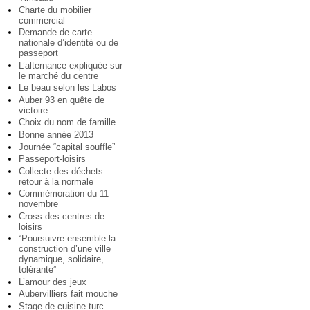
Charte du mobilier
commercial
Demande de carte
nationale d’identité ou de
passeport
L’alternance expliquée sur
le marché du centre
Le beau selon les Labos
Auber 93 en quête de
victoire
Choix du nom de famille
Bonne année 2013
Journée “capital souffle”
Passeport-loisirs
Collecte des déchets :
retour à la normale
Commémoration du 11
novembre
Cross des centres de
loisirs
“Poursuivre ensemble la
construction d’une ville
dynamique, solidaire,
tolérante”
L’amour des jeux
Aubervilliers fait mouche
Stage de cuisine turc