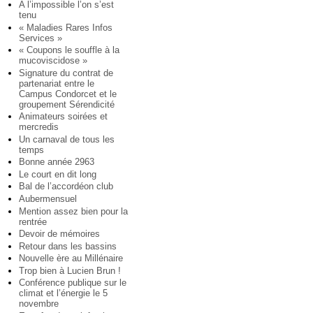
A l’impossible l’on s’est
tenu
« Maladies Rares Infos
Services »
« Coupons le souffle à la
mucoviscidose »
Signature du contrat de
partenariat entre le
Campus Condorcet et le
groupement Sérendicité
Animateurs soirées et
mercredis
Un carnaval de tous les
temps
Bonne année 2963
Le court en dit long
Bal de l’accordéon club
Aubermensuel
Mention assez bien pour la
rentrée
Devoir de mémoires
Retour dans les bassins
Nouvelle ère au Millénaire
Trop bien à Lucien Brun !
Conférence publique sur le
climat et l’énergie le 5
novembre