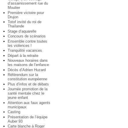
d’assainissement rue du
Moutier
Première victoire pour
Drujon
Totof invité du roi de
Thaïlande
Stage d’aquarelle
Concours de scénarios
Ensemble contre toutes
les violences !
Tranquilité vacances
Départ à la retraite
Nouveaux horaires dans
les maisons de l’enfance
Décès d’Adrien Huzard
Référendum sur la
constitution européenne
Plus d’infos et de débats
Journée promotion de la
santé mentale chez le
jeune enfant
Attention aux faux agents
municipaux
Casting
Présentation de l’équipe
Auber 93
Carte blanche à Roger