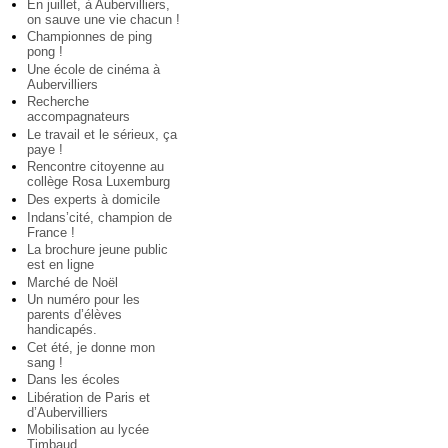
En juillet, à Aubervilliers,
on sauve une vie chacun !
Championnes de ping
pong !
Une école de cinéma à
Aubervilliers
Recherche
accompagnateurs
Le travail et le sérieux, ça
paye !
Rencontre citoyenne au
collège Rosa Luxemburg
Des experts à domicile
Indans’cité, champion de
France !
La brochure jeune public
est en ligne
Marché de Noël
Un numéro pour les
parents d’élèves
handicapés.
Cet été, je donne mon
sang !
Dans les écoles
Libération de Paris et
d’Aubervilliers
Mobilisation au lycée
Timbaud