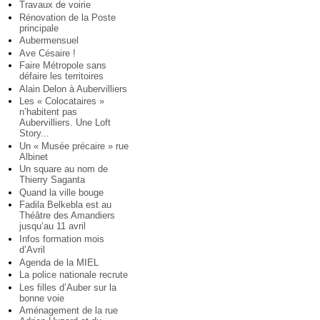
Travaux de voirie
Rénovation de la Poste
principale
Aubermensuel
Ave Césaire !
Faire Métropole sans
défaire les territoires
Alain Delon à Aubervilliers
Les « Colocataires »
n’habitent pas
Aubervilliers. Une Loft
Story...
Un « Musée précaire » rue
Albinet
Un square au nom de
Thierry Saganta
Quand la ville bouge
Fadila Belkebla est au
Théâtre des Amandiers
jusqu’au 11 avril
Infos formation mois
d’Avril
Agenda de la MIEL
La police nationale recrute
Les filles d’Auber sur la
bonne voie
Aménagement de la rue