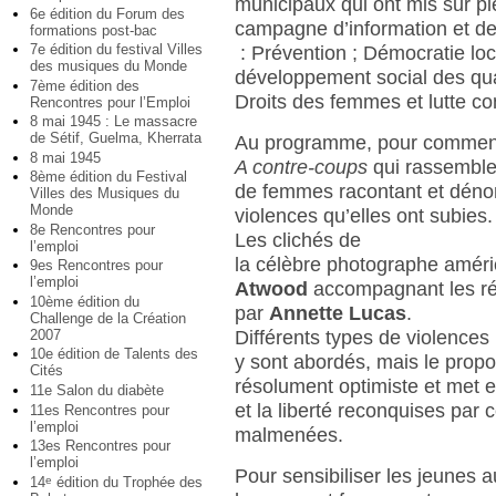
municipaux qui ont mis sur pi
6e édition du Forum des
campagne d’information et de 
formations post-bac
7e édition du festival Villes
: Prévention ; Démocratie loc
des musiques du Monde
développement social des qua
7ème édition des
Droits des femmes et lutte con
Rencontres pour l’Emploi
8 mai 1945 : Le massacre
de Sétif, Guelma, Kherrata
Au programme, pour commence
8 mai 1945
A contre-coups
qui rassemble 
8ème édition du Festival
de femmes racontant et déno
Villes des Musiques du
Monde
violences qu’elles ont subies.
8e Rencontres pour
Les clichés de
l’emploi
la célèbre photographe amér
9es Rencontres pour
l’emploi
Atwood
accompagnant les réci
10ème édition du
par
Annette Lucas
.
Challenge de la Création
2007
Différents types de violences
10e édition de Talents des
y sont abordés, mais le propo
Cités
résolument optimiste et met e
11e Salon du diabète
et la liberté reconquises par
11es Rencontres pour
l’emploi
malmenées.
13es Rencontres pour
l’emploi
Pour sensibiliser les jeunes a
14
édition du Trophée des
e