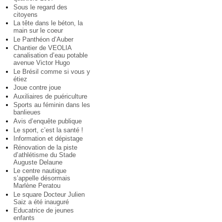
Sous le regard des
citoyens
La tête dans le béton, la
main sur le coeur
Le Panthéon d’Auber
Chantier de VEOLIA
canalisation d’eau potable
avenue Victor Hugo
Le Brésil comme si vous y
étiez
Joue contre joue
Auxiliaires de puériculture
Sports au féminin dans les
banlieues
Avis d’enquête publique
Le sport, c’est la santé !
Information et dépistage
Rénovation de la piste
d’athlétisme du Stade
Auguste Delaune
Le centre nautique
s’appelle désormais
Marlène Peratou
Le square Docteur Julien
Saiz a été inauguré
Educatrice de jeunes
enfants