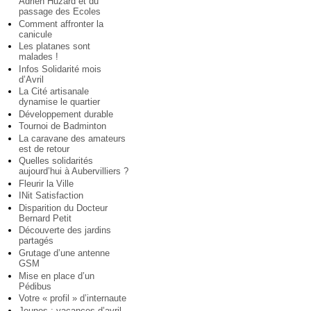
Adrien Huzard et du
passage des Ecoles
Comment affronter la
canicule
Les platanes sont
malades !
Infos Solidarité mois
d’Avril
La Cité artisanale
dynamise le quartier
Développement durable
Tournoi de Badminton
La caravane des amateurs
est de retour
Quelles solidarités
aujourd’hui à Aubervilliers ?
Fleurir la Ville
INit Satisfaction
Disparition du Docteur
Bernard Petit
Découverte des jardins
partagés
Grutage d’une antenne
GSM
Mise en place d’un
Pédibus
Votre « profil » d’internaute
Jeunes : vacances d’avril