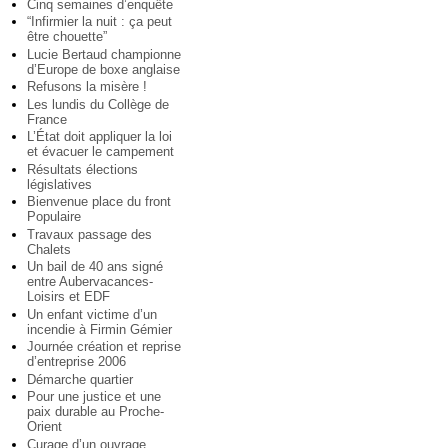
Cinq semaines d’enquête
“Infirmier la nuit : ça peut
être chouette”
Lucie Bertaud championne
d’Europe de boxe anglaise
Refusons la misère !
Les lundis du Collège de
France
L’État doit appliquer la loi
et évacuer le campement
Résultats élections
législatives
Bienvenue place du front
Populaire
Travaux passage des
Chalets
Un bail de 40 ans signé
entre Aubervacances-
Loisirs et EDF
Un enfant victime d’un
incendie à Firmin Gémier
Journée création et reprise
d’entreprise 2006
Démarche quartier
Pour une justice et une
paix durable au Proche-
Orient
Curage d’un ouvrage