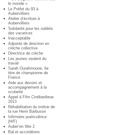
le monde »
Le Préfet du 93 à
Aubervilliers
Atelier d’écriture à
Aubervilliers
Solidarité pour les oubliés
des vacances
Inacceptable
Adjointe de direction en
crèche collective
Directrice de crèche
Les jeunes veulent du
travail
Sarah Ourahmoune, 6e
titre de championne de
France
Aide aux devoirs et
accompagnement à la
scolarité
Appel à Film Cinébanlieue
2013
Réhabilitation du trottoir de
la rue Henri Barbusse
Infirmière puéricultrice
(H/F)
Auber’en fête 2
Bal et accordéons