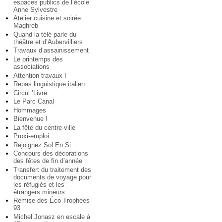
espaces publics de l’école
Anne Sylvestre
Atelier cuisine et soirée
Maghreb
Quand la télé parle du
théâtre et d’Aubervilliers
Travaux d’assainissement
Le printemps des
associations
Attention travaux !
Repas linguistique italien
Circul ’Livre
Le Parc Canal
Hommages
Bienvenue !
La fête du centre-ville
Proxi-emploi
Rejoignez Sol En Si
Concours des décorations
des fêtes de fin d’année
Transfert du traitement des
documents de voyage pour
les réfugiés et les
étrangers mineurs
Remise des Éco Trophées
93
Michel Jonasz en escale à