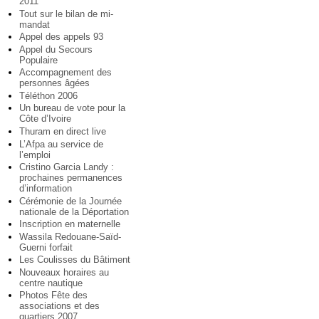
2011
Tout sur le bilan de mi-
mandat
Appel des appels 93
Appel du Secours
Populaire
Accompagnement des
personnes âgées
Téléthon 2006
Un bureau de vote pour la
Côte d’Ivoire
Thuram en direct live
L’Afpa au service de
l’emploi
Cristino Garcia Landy :
prochaines permanences
d’information
Cérémonie de la Journée
nationale de la Déportation
Inscription en maternelle
Wassila Redouane-Saïd-
Guerni forfait
Les Coulisses du Bâtiment
Nouveaux horaires au
centre nautique
Photos Fête des
associations et des
quartiers 2007