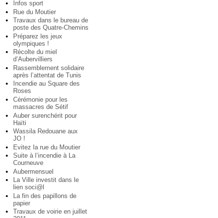
Infos sport
Rue du Moutier
Travaux dans le bureau de
poste des Quatre-Chemins
Préparez les jeux
olympiques !
Récolte du miel
d’Aubervilliers
Rassemblement solidaire
après l’attentat de Tunis
Incendie au Square des
Roses
Cérémonie pour les
massacres de Sétif
Auber surenchérit pour
Haïti
Wassila Redouane aux
JO !
Evitez la rue du Moutier
Suite à l’incendie à La
Courneuve
Aubermensuel
La Ville investit dans le
lien soci@l
La fin des papillons de
papier
Travaux de voirie en juillet