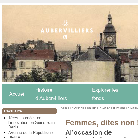
Histoire
Explorer les
Accueil
d’Aubervilliers
fonds
Accueil
>
Archives en ligne
>
10 ans d’Internet
>
L’act
L’actualité
1ères Journées de
Femmes, dites non 
l’innovation en Seine-Saint-
Denis
Al’occasion de
Avenue de la République
RER B