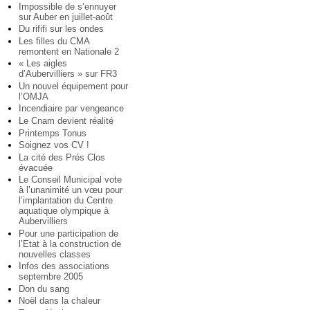
Impossible de s’ennuyer
sur Auber en juillet-août
Du rififi sur les ondes
Les filles du CMA
remontent en Nationale 2
« Les aigles
d’Aubervilliers » sur FR3
Un nouvel équipement pour
l’OMJA
Incendiaire par vengeance
Le Cnam devient réalité
Printemps Tonus
Soignez vos CV !
La cité des Prés Clos
évacuée
Le Conseil Municipal vote
à l’unanimité un vœu pour
l’implantation du Centre
aquatique olympique à
Aubervilliers
Pour une participation de
l’Etat à la construction de
nouvelles classes
Infos des associations
septembre 2005
Don du sang
Noël dans la chaleur