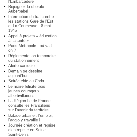
l’Embarcadère
Rejoignez la chorale
Auberbabel
Interruption du trafic entre
les stations Gare de l’Est
et La Courneuve - 8 mai
1945
Appel à projets « éducation
à l’altérité »
Paris Métropole : où va-t-
on ?
Réglementation temporaire
du stationnement
Alerte canicule
Demain se dessine
aujourd’hui
Soirée chic au Corbu
Le maire félicite trois
jeunes courageux
albertivillariens
La Région Ile-de-France
consulte les Franciliens
sur l’avenir du territoire
Balade urbaine : l’emploi,
l’agglo y travaille !
Journée création et reprise
d’entreprise en Seine-
Saint-Denis