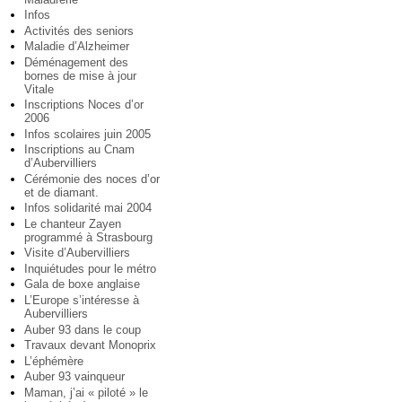
Infos
Activités des seniors
Maladie d’Alzheimer
Déménagement des
bornes de mise à jour
Vitale
Inscriptions Noces d’or
2006
Infos scolaires juin 2005
Inscriptions au Cnam
d’Aubervilliers
Cérémonie des noces d’or
et de diamant.
Infos solidarité mai 2004
Le chanteur Zayen
programmé à Strasbourg
Visite d’Aubervilliers
Inquiétudes pour le métro
Gala de boxe anglaise
L’Europe s’intéresse à
Aubervilliers
Auber 93 dans le coup
Travaux devant Monoprix
L’éphémère
Auber 93 vainqueur
Maman, j’ai « piloté » le