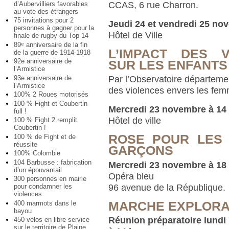
d’Aubervilliers favorables
CCAS, 6 rue Charron.
au vote des étrangers
75 invitations pour 2
Jeudi 24 et vendredi 25 no
personnes à gagner pour la
Hôtel de Ville
finale de rugby du Top 14
89
anniversaire de la fin
e
L’IMPACT DES 
de la guerre de 1914-1918
92e anniversaire de
SUR LES ENFANTS
l’Armistice
93e anniversaire de
Par l’Observatoire départeme
l’Armistice
des violences envers les fe
100% 2 Roues motorisés
100 % Fight et Coubertin
Mercredi 23 novembre à 14
full !
Hôtel de ville
100 % Fight 2 remplit
Coubertin !
ROSE POUR LES 
100 % de Fight et de
réussite
GARÇONS
100% Colombie
104 Barbusse : fabrication
Mercredi 23 novembre à 18
d’un épouvantail
Opéra bleu
300 personnes en mairie
96 avenue de la République.
pour condamner les
violences
MARCHE EXPLORA
400 marmots dans le
bayou
Réunion préparatoire lund
450 vélos en libre service
sur le territoire de Plaine