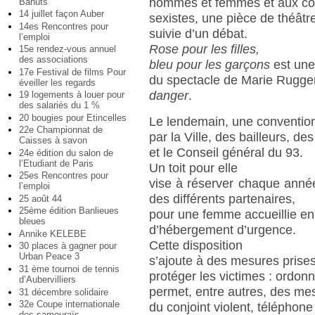
hommes et femmes et aux c
Bahuts
14 juillet façon Auber
sexistes, une pièce de théâtr
14es Rencontres pour
suivie d’un débat.
l’emploi
Rose pour les filles,
15e rendez-vous annuel
des associations
bleu pour les garçons
est une
17e Festival de films Pour
du spectacle de Marie Rugge
éveiller les regards
danger
.
19 logements à louer pour
des salariés du 1 %
20 bougies pour Etincelles
Le lendemain, une conventio
22e Championnat de
par la Ville, des bailleurs, de
Caisses à savon
et le Conseil général du 93.
24e édition du salon de
l’Etudiant de Paris
Un toit pour elle
25es Rencontres pour
vise à réserver chaque anné
l’emploi
des différents partenaires,
25 août 44
25ème édition Banlieues
pour une femme accueillie en
bleues
d’hébergement d’urgence.
Annike KELEBE
Cette disposition
30 places à gagner pour
Urban Peace 3
s’ajoute à des mesures prise
31 ème tournoi de tennis
protéger les victimes : ordon
d’Aubervilliers
permet, entre autres, des me
31 décembre solidaire
32e Coupe internationale
du conjoint violent, téléphone
des samouraïs