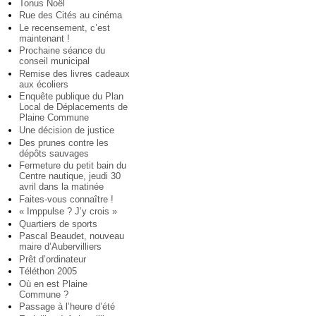
Tonus Noël
Rue des Cités au cinéma
Le recensement, c’est
maintenant !
Prochaine séance du
conseil municipal
Remise des livres cadeaux
aux écoliers
Enquête publique du Plan
Local de Déplacements de
Plaine Commune
Une décision de justice
Des prunes contre les
dépôts sauvages
Fermeture du petit bain du
Centre nautique, jeudi 30
avril dans la matinée
Faites-vous connaître !
« Imppulse ? J’y crois »
Quartiers de sports
Pascal Beaudet, nouveau
maire d’Aubervilliers
Prêt d’ordinateur
Téléthon 2005
Où en est Plaine
Commune ?
Passage à l’heure d’été