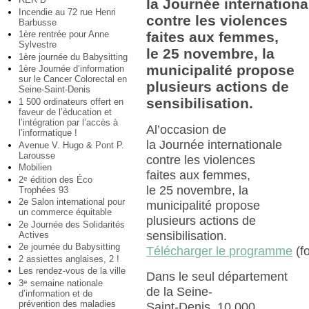
la Journée internationa
Incendie au 72 rue Henri
contre les violences
Barbusse
1ère rentrée pour Anne
faites aux femmes,
Sylvestre
le 25 novembre, la
1ère journée du Babysitting
municipalité propose
1ère Journée d’information
sur le Cancer Colorectal en
plusieurs actions de
Seine-Saint-Denis
sensibilisation.
1 500 ordinateurs offert en
faveur de l’éducation et
l’intégration par l’accès à
Al’occasion de
l’informatique !
la Journée internationale
Avenue V. Hugo & Pont P.
Larousse
contre les violences
Mobilien
faites aux femmes,
2
édition des Éco
e
le 25 novembre, la
Trophées 93
2e Salon international pour
municipalité propose
un commerce équitable
plusieurs actions de
2e Journée des Solidarités
sensibilisation.
Actives
2e journée du Babysitting
Télécharger le programme
(fo
2 assiettes anglaises, 2 !
Les rendez-vous de la ville
Dans le seul département
3
semaine nationale
e
de la Seine-
d’information et de
prévention des maladies
Saint-Denis, 10 000