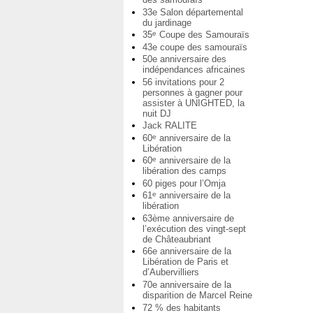
33e Salon départemental
du jardinage
35
Coupe des Samouraïs
e
43e coupe des samouraïs
50e anniversaire des
indépendances africaines
56 invitations pour 2
personnes à gagner pour
assister à UNIGHTED, la
nuit DJ
Jack RALITE
60
anniversaire de la
e
Libération
60
anniversaire de la
e
libération des camps
60 piges pour l’Omja
61
anniversaire de la
e
libération
63ème anniversaire de
l’exécution des vingt-sept
de Châteaubriant
66e anniversaire de la
Libération de Paris et
d’Aubervilliers
70e anniversaire de la
disparition de Marcel Reine
72 % des habitants