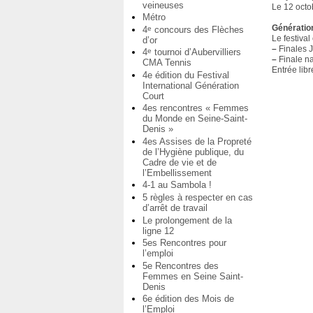
veineuses
Le 12 oct
Métro
Génératio
4
concours des Flèches
e
Le festival
d’or
–
Finales J
4
tournoi d’Aubervilliers
e
–
Finale n
CMA Tennis
Entrée libr
4e édition du Festival
International Génération
Court
4es rencontres « Femmes
du Monde en Seine-Saint-
Denis »
4es Assises de la Propreté
de l’Hygiène publique, du
Cadre de vie et de
l’Embellissement
4-1 au Sambola !
5 règles à respecter en cas
d’arrêt de travail
Le prolongement de la
ligne 12
5es Rencontres pour
l’emploi
5e Rencontres des
Femmes en Seine Saint-
Denis
6e édition des Mois de
l’Emploi