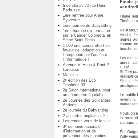
Finale j
Incendie au 72 rue Henri
vendred
Barbusse
1ère rentrée pour Anne
Finale jeu
Sylvestre
Théâtre L
1ère journée du Babysitting
Neuf ans, 
1ère Journée d’information
Ainsi le f
sur le Cancer Colorectal en
jeunes ad
Seine-Saint-Denis
comme on 
1 500 ordinateurs offert en
bouche, de
faveur de l’éducation et
l’intégration par l’accès à
Les membre
l’informatique !
après l’att
Avenue V. Hugo & Pont P.
Cissé.
Larousse
Si
Tout po
Mobilien
réalisatri
2
édition des Éco
e
Sheila l’
Trophées 93
prestigieus
2e Salon international pour
un commerce équitable
Le public 
revenu à
2e Journée des Solidarités
authentiq
Actives
2e journée du Babysitting
Nous, on a
2 assiettes anglaises, 2 !
la route e
Les rendez-vous de la ville
scénario
3
semaine nationale
e
d’information et de
Éric Guign
prévention des maladies
Willy Vain