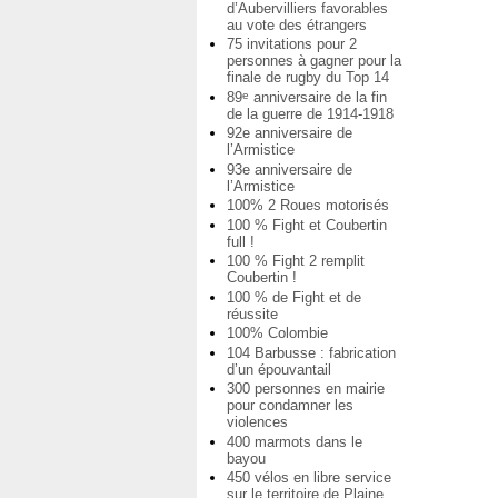
d’Aubervilliers favorables
au vote des étrangers
75 invitations pour 2
personnes à gagner pour la
finale de rugby du Top 14
89
anniversaire de la fin
e
de la guerre de 1914-1918
92e anniversaire de
l’Armistice
93e anniversaire de
l’Armistice
100% 2 Roues motorisés
100 % Fight et Coubertin
full !
100 % Fight 2 remplit
Coubertin !
100 % de Fight et de
réussite
100% Colombie
104 Barbusse : fabrication
d’un épouvantail
300 personnes en mairie
pour condamner les
violences
400 marmots dans le
bayou
450 vélos en libre service
sur le territoire de Plaine