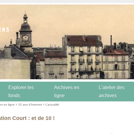
Explorer les
Archives en
L’atelier des
fonds
ligne
archives
es en ligne
>
10 ans d’Internet
>
L’actualité
ion Court : et de 10 !