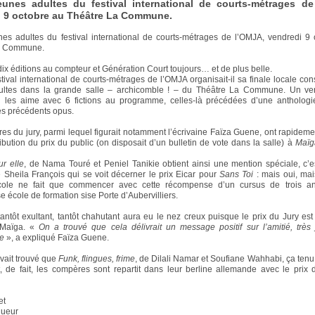
eunes adultes du festival international de courts-métrages de
i 9 octobre au Théâtre La Commune.
nes adultes du festival international de courts-métrages de l’OMJA, vendredi 9
a Commune.
dix éditions au compteur et Génération Court toujours… et de plus belle.
estival international de courts-métrages de l’OMJA organisait-il sa finale locale co
ultes dans la grande salle – archicomble ! – du Théâtre La Commune. Un ven
les aime avec 6 fictions au programme, celles-là précédées d’une anthologi
s précédents opus.
s du jury, parmi lequel figurait notamment l’écrivaine Faïza Guene, ont rapideme
ribution du prix du public (on disposait d’un bulletin de vote dans la salle) à
Maïg
ur elle
, de Nama Touré et Peniel Tanikie obtient ainsi une mention spéciale, c’e
ce Sheila François qui se voit décerner le prix Eicar pour
Sans Toi
: mais oui, mai
école ne fait que commencer avec cette récompense d’un cursus de trois a
e école de formation sise Porte d’Aubervilliers.
tantôt exultant, tantôt chahutant aura eu le nez creux puisque le prix du Jury est
 Maïga. «
On a trouvé que cela délivrait un message positif sur l’amitié, très j
ue
», a expliqué Faïza Guene.
vait trouvé que
Funk, flingues, frime
, de Dilali Namar et Soufiane Wahhabi, ça tenu 
t, de fait, les compères sont repartit dans leur berline allemande avec le prix 
…
et
queur