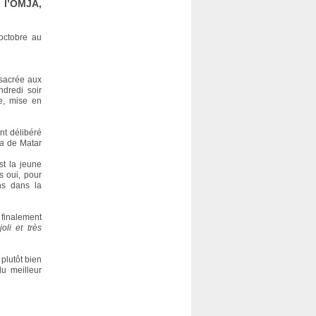
 l’OMJA,
 octobre au
nsacrée aux
dredi soir
e, mise en
nt délibéré
a
de Matar
st la jeune
s oui, pour
ns dans la
 finalement
oli et très
plutôt bien
du meilleur