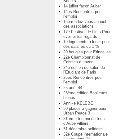
Bahuts
14 juillet façon Auber
14es Rencontres pour
l’emploi
15e rendez-vous annuel
des associations
17e Festival de films Pour
éveiller les regards
19 logements à louer pour
des salariés du 1 %
20 bougies pour Etincelles
22e Championnat de
Caisses à savon
24e édition du salon de
l’Etudiant de Paris
25es Rencontres pour
l’emploi
25 août 44
25ème édition Banlieues
bleues
Annike KELEBE
30 places à gagner pour
Urban Peace 3
31 ème tournoi de tennis
d’Aubervilliers
31 décembre solidaire
32e Coupe internationale
des samouraïs