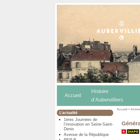
Histoire
Accueil
d’Aubervilliers
Accueil
>
Archiv
L’actualité
1ères Journées de
Générat
l’innovation en Seine-Saint-
Denis
Avenue de la République
RER B