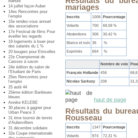
Résultats du bure
Bahuts
mariages
14 juillet façon Auber
14es Rencontres pour
l’emploi
Inscrits
1006
Pourcentage
15e rendez-vous annuel
Votants
700
69,58 %
des associations
17e Festival de films Pour
Abstentions
306
30,42 %
éveiller les regards
19 logements à louer pour
Blancs et nuls
36
%
des salariés du 1 %
Exprimés
664
%
20 bougies pour Etincelles
22e Championnat de
Caisses à savon
Nombre de voix
Pou
24e édition du salon de
l’Etudiant de Paris
François Hollande
456
68,
25es Rencontres pour
Nicolas Sarkozy
208
31,
l’emploi
25 août 44
25ème édition Banlieues
bleues
haut de page
Annike KELEBE
30 places à gagner pour
Résultats du burea
Urban Peace 3
Rousseau
31 ème tournoi de tennis
d’Aubervilliers
Inscrits
1347
Pourcentage
31 décembre solidaire
32e Coupe internationale
Votants
974
72,31 %
des samouraïs