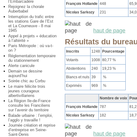
l’Embarcadère
François Hollande
448
65,
Rejoignez la chorale
Auberbabel
Nicolas Sarkozy
231
34,
Interruption du trafic entre
les stations Gare de l’Est
et La Courneuve - 8 mai
haut de page
1945
Appel à projets « éducation
Résultats du bureau
à l’altérité »
Paris Métropole : où va-t-
on ?
Inscrits
1248
Pourcentage
Réglementation temporaire
Votants
1008
80,77 %
du stationnement
Alerte canicule
Abstentions
240
19,23 %
Demain se dessine
aujourd’hui
Blancs et nuls
39
%
Soirée chic au Corbu
Exprimés
969
%
Le maire félicite trois
jeunes courageux
albertivillariens
Nombre de voix
Pou
La Région Ile-de-France
consulte les Franciliens
François Hollande
787
81,
sur l’avenir du territoire
Nicolas Sarkozy
182
18,
Balade urbaine : l’emploi,
l’agglo y travaille !
Journée création et reprise
d’entreprise en Seine-
haut de page
Saint-Denis