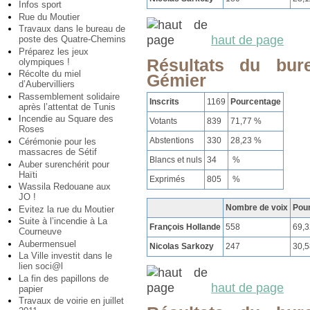
Infos sport
Rue du Moutier
Travaux dans le bureau de
haut de page
poste des Quatre-Chemins
Préparez les jeux
Résultats du bur
olympiques !
Récolte du miel
Gémier
d’Aubervilliers
Rassemblement solidaire
Inscrits
1169
Pourcentage
après l’attentat de Tunis
Incendie au Square des
Votants
839
71,77 %
Roses
Abstentions
330
28,23 %
Cérémonie pour les
massacres de Sétif
Blancs et nuls
34
%
Auber surenchérit pour
Haïti
Exprimés
805
%
Wassila Redouane aux
JO !
Nombre de voix
Pou
Evitez la rue du Moutier
Suite à l’incendie à La
François Hollande
558
69,
Courneuve
Aubermensuel
Nicolas Sarkozy
247
30,
La Ville investit dans le
lien soci@l
La fin des papillons de
haut de page
papier
Travaux de voirie en juillet