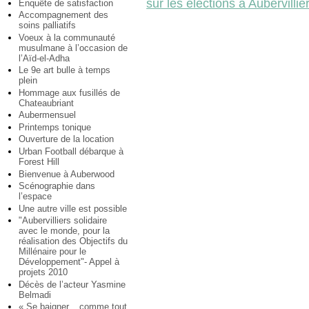
sur les élections à Aubervillie
Enquête de satisfaction
Accompagnement des
soins palliatifs
Voeux à la communauté
musulmane à l’occasion de
l’Aïd-el-Adha
Le 9e art bulle à temps
plein
Hommage aux fusillés de
Chateaubriant
Aubermensuel
Printemps tonique
Ouverture de la location
Urban Football débarque à
Forest Hill
Bienvenue à Auberwood
Scénographie dans
l’espace
Une autre ville est possible
"Aubervilliers solidaire
avec le monde, pour la
réalisation des Objectifs du
Millénaire pour le
Développement"- Appel à
projets 2010
Décès de l’acteur Yasmine
Belmadi
« Se baigner... comme tout