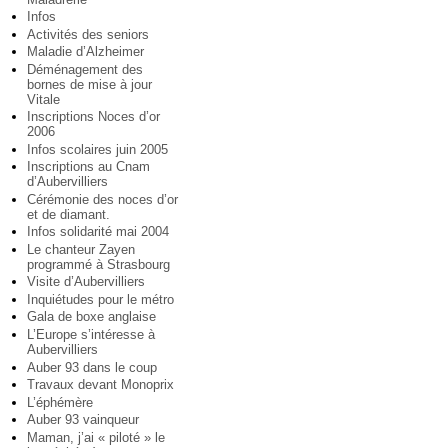
Infos
Activités des seniors
Maladie d’Alzheimer
Déménagement des
bornes de mise à jour
Vitale
Inscriptions Noces d’or
2006
Infos scolaires juin 2005
Inscriptions au Cnam
d’Aubervilliers
Cérémonie des noces d’or
et de diamant.
Infos solidarité mai 2004
Le chanteur Zayen
programmé à Strasbourg
Visite d’Aubervilliers
Inquiétudes pour le métro
Gala de boxe anglaise
L’Europe s’intéresse à
Aubervilliers
Auber 93 dans le coup
Travaux devant Monoprix
L’éphémère
Auber 93 vainqueur
Maman, j’ai « piloté » le