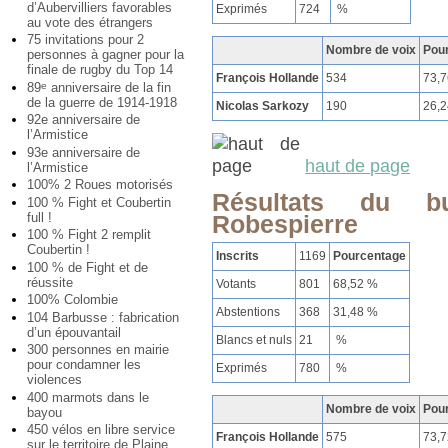
d’Aubervilliers favorables
Exprimés
724
%
au vote des étrangers
75 invitations pour 2
Nombre de voix
Pou
personnes à gagner pour la
finale de rugby du Top 14
François Hollande
534
73,
89
anniversaire de la fin
e
de la guerre de 1914-1918
Nicolas Sarkozy
190
26,
92e anniversaire de
l’Armistice
93e anniversaire de
haut de page
l’Armistice
100% 2 Roues motorisés
Résultats du 
100 % Fight et Coubertin
full !
Robespierre
100 % Fight 2 remplit
Coubertin !
Inscrits
1169
Pourcentage
100 % de Fight et de
réussite
Votants
801
68,52 %
100% Colombie
Abstentions
368
31,48 %
104 Barbusse : fabrication
d’un épouvantail
Blancs et nuls
21
%
300 personnes en mairie
pour condamner les
Exprimés
780
%
violences
400 marmots dans le
Nombre de voix
Pou
bayou
450 vélos en libre service
François Hollande
575
73,
sur le territoire de Plaine