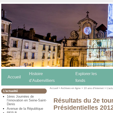
Histoire
Explorer les
Accueil
d’Aubervilliers
fonds
Accueil
>
Archives en ligne
>
10 ans d’Internet
>
L’act
L’actualité
1ères Journées de
Résultats du 2e tou
l’innovation en Seine-Saint-
Denis
Présidentielles 201
Avenue de la République
RER B