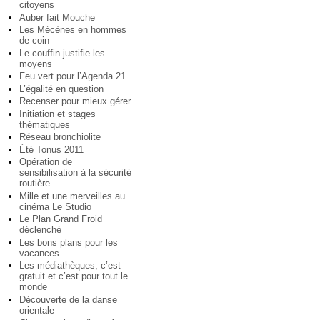
citoyens
Auber fait Mouche
Les Mécènes en hommes
de coin
Le couffin justifie les
moyens
Feu vert pour l’Agenda 21
L’égalité en question
Recenser pour mieux gérer
Initiation et stages
thématiques
Réseau bronchiolite
Été Tonus 2011
Opération de
sensibilisation à la sécurité
routière
Mille et une merveilles au
cinéma Le Studio
Le Plan Grand Froid
déclenché
Les bons plans pour les
vacances
Les médiathèques, c’est
gratuit et c’est pour tout le
monde
Découverte de la danse
orientale