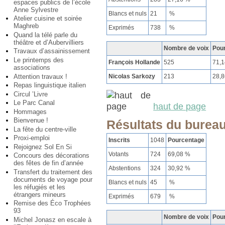
espaces publics de l’école
Anne Sylvestre
Blancs et nuls
21
%
Atelier cuisine et soirée
Maghreb
Exprimés
738
%
Quand la télé parle du
théâtre et d’Aubervilliers
Nombre de voix
Pou
Travaux d’assainissement
Le printemps des
François Hollande
525
71,
associations
Attention travaux !
Nicolas Sarkozy
213
28,
Repas linguistique italien
Circul ’Livre
Le Parc Canal
haut de page
Hommages
Bienvenue !
Résultats du bureau
La fête du centre-ville
Proxi-emploi
Inscrits
1048
Pourcentage
Rejoignez Sol En Si
Votants
724
69,08 %
Concours des décorations
des fêtes de fin d’année
Abstentions
324
30,92 %
Transfert du traitement des
documents de voyage pour
Blancs et nuls
45
%
les réfugiés et les
étrangers mineurs
Exprimés
679
%
Remise des Éco Trophées
93
Nombre de voix
Pou
Michel Jonasz en escale à