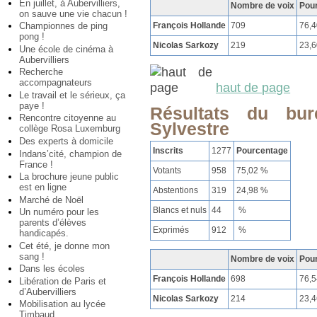
En juillet, à Aubervilliers,
Nombre de voix
Pou
on sauve une vie chacun !
François Hollande
709
76,
Championnes de ping
pong !
Nicolas Sarkozy
219
23,
Une école de cinéma à
Aubervilliers
Recherche
accompagnateurs
haut de page
Le travail et le sérieux, ça
paye !
Résultats du bu
Rencontre citoyenne au
Sylvestre
collège Rosa Luxemburg
Des experts à domicile
Inscrits
1277
Pourcentage
Indans’cité, champion de
France !
Votants
958
75,02 %
La brochure jeune public
est en ligne
Abstentions
319
24,98 %
Marché de Noël
Blancs et nuls
44
%
Un numéro pour les
parents d’élèves
Exprimés
912
%
handicapés.
Cet été, je donne mon
sang !
Nombre de voix
Pou
Dans les écoles
François Hollande
698
76,
Libération de Paris et
d’Aubervilliers
Nicolas Sarkozy
214
23,
Mobilisation au lycée
Timbaud