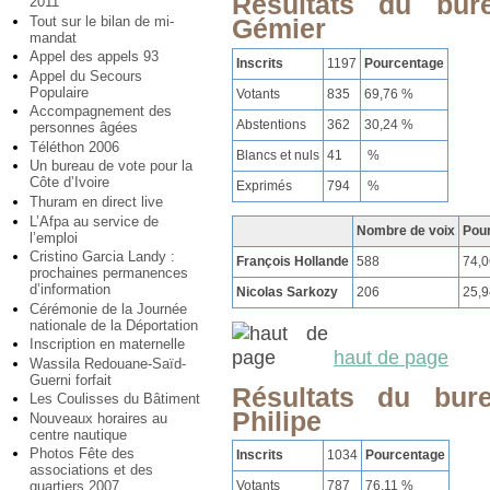
Résultats du bur
2011
Tout sur le bilan de mi-
Gémier
mandat
Appel des appels 93
Inscrits
1197
Pourcentage
Appel du Secours
Populaire
Votants
835
69,76 %
Accompagnement des
Abstentions
362
30,24 %
personnes âgées
Téléthon 2006
Blancs et nuls
41
%
Un bureau de vote pour la
Côte d’Ivoire
Exprimés
794
%
Thuram en direct live
L’Afpa au service de
Nombre de voix
Pou
l’emploi
Cristino Garcia Landy :
François Hollande
588
74,
prochaines permanences
d’information
Nicolas Sarkozy
206
25,
Cérémonie de la Journée
nationale de la Déportation
Inscription en maternelle
haut de page
Wassila Redouane-Saïd-
Guerni forfait
Résultats du bur
Les Coulisses du Bâtiment
Philipe
Nouveaux horaires au
centre nautique
Photos Fête des
Inscrits
1034
Pourcentage
associations et des
Votants
787
76,11 %
quartiers 2007