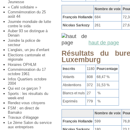
Jeunesse
« Café solidaire »
Nombre de voix
Pou
Commémoration du 25
août 44
François Hollande
684
72,
Journée mondiale de lutte
Nicolas Sarkozy
261
27,
contre le sida
Auber 93 se distingue à
Denain
Joindre la police de
haut de page
secteur
L’anglais, un jeu d’enfant
Résultats du bur
Elections cantonale et
Luxemburg
régionale
Horaires OPHLM
Inscrits
1180
Pourcentage
Commémoration du 17
octobre 1961
Votants
808
68,47 %
Infos Quartiers octobre
2004
Abstentions
372
31,53 %
Qui est ce garçon ?
Blancs et nuls
27
%
Sports : les résultats du
week-end
Exprimés
779
%
Rendez-vous citoyens
FSM : en direct de
Bamako
Nombre de voix
Pou
Travaux d’élagage
François Hollande
599
76,
Le 2ème Salon du service
aux entreprises
Nicolas Sarkozy
180
23,