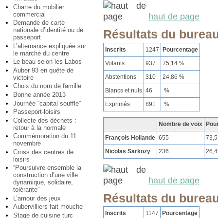
Charte du mobilier
commercial
haut de page
Demande de carte
nationale d’identité ou de
Résultats du bureau
passeport
L’alternance expliquée sur
Inscrits
1247
Pourcentage
le marché du centre
Le beau selon les Labos
Votants
937
75,14 %
Auber 93 en quête de
Abstentions
310
24,86 %
victoire
Choix du nom de famille
Blancs et nuls
46
%
Bonne année 2013
Journée “capital souffle”
Exprimés
891
%
Passeport-loisirs
Collecte des déchets :
Nombre de voix
Pou
retour à la normale
Commémoration du 11
François Hollande
655
73,
novembre
Nicolas Sarkozy
236
26,
Cross des centres de
loisirs
“Poursuivre ensemble la
construction d’une ville
haut de page
dynamique, solidaire,
tolérante”
Résultats du bureau
L’amour des jeux
Aubervilliers fait mouche
Inscrits
1147
Pourcentage
Stage de cuisine turc