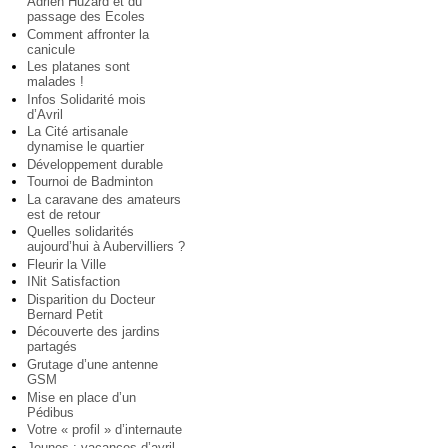
Adrien Huzard et du
passage des Ecoles
Comment affronter la
canicule
Les platanes sont
malades !
Infos Solidarité mois
d’Avril
La Cité artisanale
dynamise le quartier
Développement durable
Tournoi de Badminton
La caravane des amateurs
est de retour
Quelles solidarités
aujourd’hui à Aubervilliers ?
Fleurir la Ville
INit Satisfaction
Disparition du Docteur
Bernard Petit
Découverte des jardins
partagés
Grutage d’une antenne
GSM
Mise en place d’un
Pédibus
Votre « profil » d’internaute
Jeunes : vacances d’avril