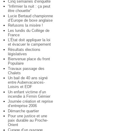
Cinq semaines d’enquête
“Infirmier la nuit : ça peut
être chouette”
Lucie Bertaud championne
d’Europe de boxe anglaise
Refusons la misère !
Les lundis du Collège de
France
L’État doit appliquer la loi
et évacuer le campement
Résultats élections
législatives
Bienvenue place du front
Populaire
Travaux passage des
Chalets
Un bail de 40 ans signé
entre Aubervacances-
Loisirs et EDF
Un enfant victime d’un
incendie à Firmin Gémier
Journée création et reprise
d’entreprise 2006
Démarche quartier
Pour une justice et une
paix durable au Proche-
Orient
Curage d’un ouvrage