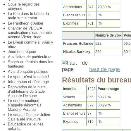
Sous le regard des
Abstentions
247
23,89 %
citoyens
La tête dans le béton, la
Blancs et nuls
36
%
main sur le coeur
Le Panthéon d’Auber
Exprimés
751
%
Chantier de VEOLIA
canalisation d’eau potable
Nombre de voix
Pou
avenue Victor Hugo
Le Brésil comme si vous y
François Hollande
522
69,
étiez
Joue contre joue
Nicolas Sarkozy
229
30,
Auxiliaires de puériculture
Sports au féminin dans les
banlieues
haut de page
Avis d’enquête publique
Le sport, c’est la santé !
Résultats du burea
Information et dépistage
Rénovation de la piste
Inscrits
1228
Pourcentage
d’athlétisme du Stade
Auguste Delaune
Votants
856
69,71 %
Le centre nautique
s’appelle désormais
Abstentions
372
30,29 %
Marlène Peratou
Blancs et nuls
37
%
Le square Docteur Julien
Saiz a été inauguré
Exprimés
819
%
Educatrice de jeunes
enfants