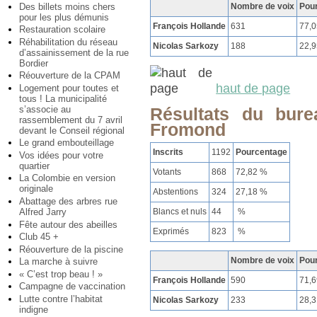
Des billets moins chers
Nombre de voix
Pou
pour les plus démunis
François Hollande
631
77,
Restauration scolaire
Réhabilitation du réseau
Nicolas Sarkozy
188
22,
d’assainissement de la rue
Bordier
Réouverture de la CPAM
haut de page
Logement pour toutes et
tous ! La municipalité
s’associe au
Résultats du bure
rassemblement du 7 avril
Fromond
devant le Conseil régional
Le grand embouteillage
Inscrits
1192
Pourcentage
Vos idées pour votre
quartier
Votants
868
72,82 %
La Colombie en version
originale
Abstentions
324
27,18 %
Abattage des arbres rue
Blancs et nuls
44
%
Alfred Jarry
Fête autour des abeilles
Exprimés
823
%
Club 45 +
Réouverture de la piscine
Nombre de voix
Pou
La marche à suivre
« C’est trop beau ! »
François Hollande
590
71,
Campagne de vaccination
Lutte contre l’habitat
Nicolas Sarkozy
233
28,
indigne