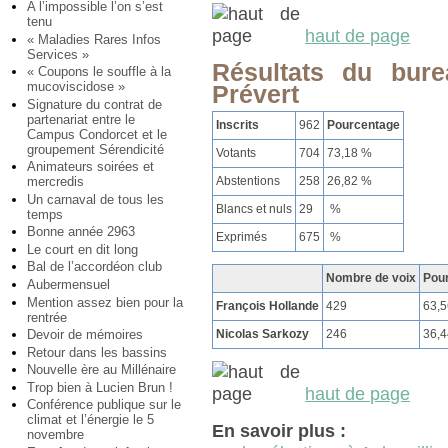
A l’impossible l’on s’est
tenu
haut de page
« Maladies Rares Infos
Services »
Résultats du bur
« Coupons le souffle à la
mucoviscidose »
Prévert
Signature du contrat de
partenariat entre le
Inscrits
962
Pourcentage
Campus Condorcet et le
groupement Sérendicité
Votants
704
73,18 %
Animateurs soirées et
Abstentions
258
26,82 %
mercredis
Un carnaval de tous les
Blancs et nuls
29
%
temps
Bonne année 2963
Exprimés
675
%
Le court en dit long
Bal de l’accordéon club
Nombre de voix
Pou
Aubermensuel
Mention assez bien pour la
François Hollande
429
63,
rentrée
Devoir de mémoires
Nicolas Sarkozy
246
36,
Retour dans les bassins
Nouvelle ère au Millénaire
Trop bien à Lucien Brun !
haut de page
Conférence publique sur le
climat et l’énergie le 5
En savoir plus :
novembre