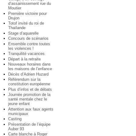
d’assainissement rue du
Moutier
Première victoire pour
Drujon
Totof invité du roi de
Thaïlande
Stage d’aquarelle
Concours de scénarios
Ensemble contre toutes
les violences !
Tranquilité vacances
Départ à la retraite
Nouveaux horaires dans
les maisons de l’enfance
Décès d’Adrien Huzard
Référendum sur la
constitution européenne
Plus d’infos et de débats
Journée promotion de la
santé mentale chez le
jeune enfant
Attention aux faux agents
municipaux
Casting
Présentation de l’équipe
Auber 93
Carte blanche à Roger