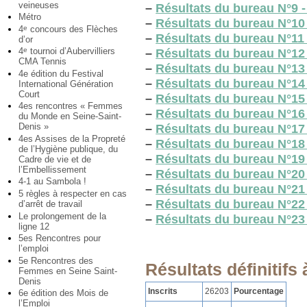
veineuses
–
Résultats du bureau N°9 
Métro
–
Résultats du bureau N°10 
4
concours des Flèches
e
–
Résultats du bureau N°1
d’or
4
tournoi d’Aubervilliers
e
–
Résultats du bureau N°12
CMA Tennis
–
Résultats du bureau N°13
4e édition du Festival
–
Résultats du bureau N°14 
International Génération
Court
–
Résultats du bureau N°15
4es rencontres « Femmes
–
Résultats du bureau N°16
du Monde en Seine-Saint-
Denis »
–
Résultats du bureau N°1
4es Assises de la Propreté
–
Résultats du bureau N°18
de l’Hygiène publique, du
–
Résultats du bureau N°19
Cadre de vie et de
l’Embellissement
–
Résultats du bureau N°20 
4-1 au Sambola !
–
Résultats du bureau N°21
5 règles à respecter en cas
–
Résultats du bureau N°22
d’arrêt de travail
Le prolongement de la
–
Résultats du bureau N°23
ligne 12
5es Rencontres pour
l’emploi
5e Rencontres des
Résultats définitifs 
Femmes en Seine Saint-
Denis
Inscrits
26203
Pourcentage
6e édition des Mois de
l’Emploi