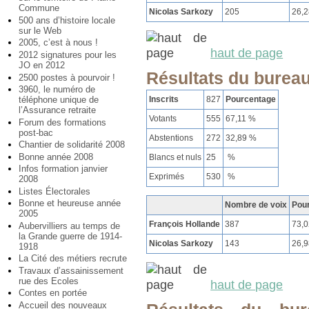
Commune
Nicolas Sarkozy
205
26,
500 ans d’histoire locale
sur le Web
2005, c’est à nous !
haut de page
2012 signatures pour les
JO en 2012
Résultats du bureau
2500 postes à pourvoir !
3960, le numéro de
téléphone unique de
Inscrits
827
Pourcentage
l’Assurance retraite
Votants
555
67,11 %
Forum des formations
post-bac
Abstentions
272
32,89 %
Chantier de solidarité 2008
Bonne année 2008
Blancs et nuls
25
%
Infos formation janvier
Exprimés
530
%
2008
Listes Électorales
Bonne et heureuse année
Nombre de voix
Pou
2005
François Hollande
387
73,
Aubervilliers au temps de
la Grande guerre de 1914-
Nicolas Sarkozy
143
26,
1918
La Cité des métiers recrute
Travaux d’assainissement
rue des Ecoles
haut de page
Contes en portée
Accueil des nouveaux