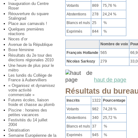
Inauguration du Centre
Votants
869
75,76 %
Roser
Réouverture du square
Abstentions
278
24,24 %
Stalingrad
Blancs et nuls
25
%
Place aux carnavals !
Quelques premières
Exprimés
844
%
réactions
Noces d’or
Nombre de voix
Pou
Avenue de la République
Boxe féminine
François Hollande
565
66,
Résultats du 2e tour des
élections régionales 2010
Nicolas Sarkozy
279
33,
Une heure de plus pour le
métro
Les lundis du Collège de
haut de page
France à Aubervilliers
« Organisez et dynamisez
Résultats du bureau
votre activité
commerciale »
Futures écoles, liaison
Inscrits
1322
Pourcentage
froide et chasse au plomb
Votants
982
74,28 %
Piscine : horaires des
petites vacances
Abstentions
340
25,72 %
Festivités du 14 juillet
2004
Blancs et nuls
37
%
Dératisation
Exprimés
945
%
Semaine Européenne de la