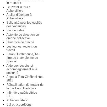
le monde »
Le Préfet du 93 à
Aubervilliers
Atelier d’écriture à
Aubervilliers
Solidarité pour les oubliés
des vacances
Inacceptable
Adjointe de direction en
crèche collective
Directrice de crèche
Les jeunes veulent du
travail
Sarah Ourahmoune, 6e
titre de championne de
France
Aide aux devoirs et
accompagnement à la
scolarité
Appel à Film Cinébanlieue
2013
Réhabilitation du trottoir de
la rue Henri Barbusse
Infirmière puéricultrice
(H/F)
Auber’en fête 2
Bal et accordéons