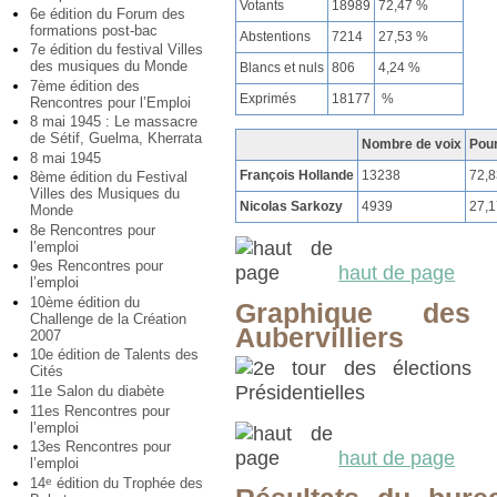
Votants
18989
72,47 %
6e édition du Forum des
formations post-bac
Abstentions
7214
27,53 %
7e édition du festival Villes
des musiques du Monde
Blancs et nuls
806
4,24 %
7ème édition des
Exprimés
18177
%
Rencontres pour l’Emploi
8 mai 1945 : Le massacre
de Sétif, Guelma, Kherrata
Nombre de voix
Pou
8 mai 1945
François Hollande
13238
72,
8ème édition du Festival
Villes des Musiques du
Nicolas Sarkozy
4939
27,
Monde
8e Rencontres pour
l’emploi
9es Rencontres pour
haut de page
l’emploi
10ème édition du
Graphique des r
Challenge de la Création
Aubervilliers
2007
10e édition de Talents des
Cités
11e Salon du diabète
11es Rencontres pour
l’emploi
13es Rencontres pour
haut de page
l’emploi
14
édition du Trophée des
e