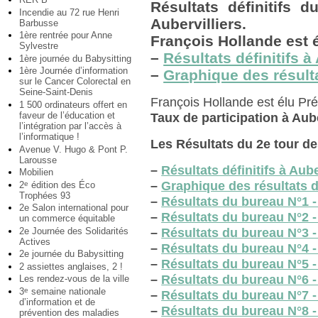
Résultats définitifs d
Incendie au 72 rue Henri
Aubervilliers.
Barbusse
1ère rentrée pour Anne
François Hollande est 
Sylvestre
–
Résultats définitifs à
1ère journée du Babysitting
1ère Journée d’information
–
Graphique des résultat
sur le Cancer Colorectal en
Seine-Saint-Denis
François Hollande est élu Pré
1 500 ordinateurs offert en
faveur de l’éducation et
Taux de participation à Aube
l’intégration par l’accès à
l’informatique !
Les Résultats du 2e tour de
Avenue V. Hugo & Pont P.
Larousse
–
Résultats définitifs à Aube
Mobilien
–
Graphique des résultats dé
2
édition des Éco
e
Trophées 93
–
Résultats du bureau N°1 -
2e Salon international pour
–
Résultats du bureau N°2 
un commerce équitable
2e Journée des Solidarités
–
Résultats du bureau N°3
Actives
–
Résultats du bureau N°4
2e journée du Babysitting
–
Résultats du bureau N°5 
2 assiettes anglaises, 2 !
–
Résultats du bureau N°6 -
Les rendez-vous de la ville
3
semaine nationale
e
–
Résultats du bureau N°7 
d’information et de
–
Résultats du bureau N°8 
prévention des maladies