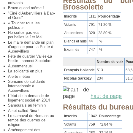
Résultats du bu
arrivants
Brossolette
Bravo quand même !
"Ciné d’Aubervilliers à Bab-
Inscrits
1111
Pourcentage
el-Oued"
« Toucher tous les
Votants
791
71,20 %
publics »
Ne sortez pas vos
Abstentions
320
28,80 %
poubelles le 1er Mai
Blancs et nuls
44
%
Le maire demande un plan
d’urgence pour La Poste à
Exprimés
747
%
Aubervilliers
Fête de quartier Vallès-La
Frette : samedi 3 octobre
Nombre de voix
Pou
Aubermensuel
François Hollande
513
68,
La solidarité en plus
Alerte météo
Nicolas Sarkozy
234
31,
Semaine de solidarité
internationale à
Aubervilliers
haut de page
L’état de la demande de
logement social en 2014
Résultats du bureau
Samouraïs au féminin
A riot called Nina !
Le carnaval de Romans au
Inscrits
1042
Pourcentage
temps des guerres de
Votants
759
72,84 %
religion
Aménagement des
Abstentions
283
27,16 %