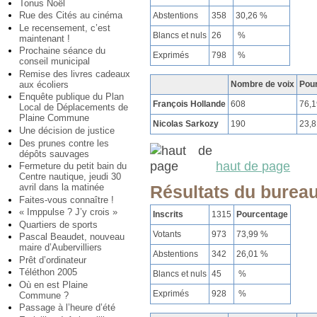
Tonus Noël
Rue des Cités au cinéma
Abstentions
358
30,26 %
Le recensement, c’est
Blancs et nuls
26
%
maintenant !
Prochaine séance du
Exprimés
798
%
conseil municipal
Remise des livres cadeaux
aux écoliers
Nombre de voix
Pou
Enquête publique du Plan
François Hollande
608
76,
Local de Déplacements de
Plaine Commune
Nicolas Sarkozy
190
23,
Une décision de justice
Des prunes contre les
dépôts sauvages
haut de page
Fermeture du petit bain du
Centre nautique, jeudi 30
avril dans la matinée
Résultats du burea
Faites-vous connaître !
« Imppulse ? J’y crois »
Inscrits
1315
Pourcentage
Quartiers de sports
Votants
973
73,99 %
Pascal Beaudet, nouveau
maire d’Aubervilliers
Abstentions
342
26,01 %
Prêt d’ordinateur
Téléthon 2005
Blancs et nuls
45
%
Où en est Plaine
Exprimés
928
%
Commune ?
Passage à l’heure d’été