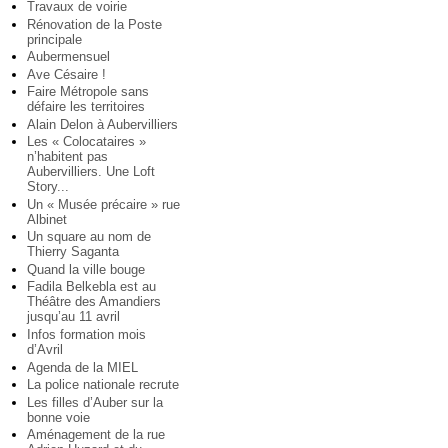
Travaux de voirie
Rénovation de la Poste
principale
Aubermensuel
Ave Césaire !
Faire Métropole sans
défaire les territoires
Alain Delon à Aubervilliers
Les « Colocataires »
n’habitent pas
Aubervilliers. Une Loft
Story...
Un « Musée précaire » rue
Albinet
Un square au nom de
Thierry Saganta
Quand la ville bouge
Fadila Belkebla est au
Théâtre des Amandiers
jusqu’au 11 avril
Infos formation mois
d’Avril
Agenda de la MIEL
La police nationale recrute
Les filles d’Auber sur la
bonne voie
Aménagement de la rue