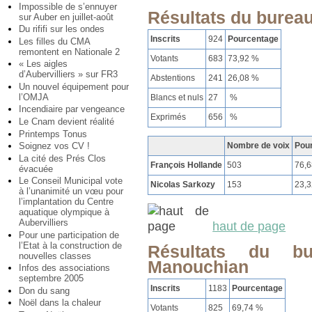
Impossible de s’ennuyer
Résultats du bureau
sur Auber en juillet-août
Du rififi sur les ondes
Inscrits
924
Pourcentage
Les filles du CMA
remontent en Nationale 2
Votants
683
73,92 %
« Les aigles
d’Aubervilliers » sur FR3
Abstentions
241
26,08 %
Un nouvel équipement pour
l’OMJA
Blancs et nuls
27
%
Incendiaire par vengeance
Exprimés
656
%
Le Cnam devient réalité
Printemps Tonus
Soignez vos CV !
Nombre de voix
Pou
La cité des Prés Clos
François Hollande
503
76,
évacuée
Le Conseil Municipal vote
Nicolas Sarkozy
153
23,
à l’unanimité un vœu pour
l’implantation du Centre
aquatique olympique à
Aubervilliers
haut de page
Pour une participation de
l’Etat à la construction de
Résultats du b
nouvelles classes
Manouchian
Infos des associations
septembre 2005
Inscrits
1183
Pourcentage
Don du sang
Noël dans la chaleur
Votants
825
69,74 %