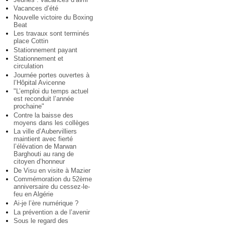
Vacances d’été
Nouvelle victoire du Boxing
Beat
Les travaux sont terminés
place Cottin
Stationnement payant
Stationnement et
circulation
Journée portes ouvertes à
l’Hôpital Avicenne
"L’emploi du temps actuel
est reconduit l’année
prochaine"
Contre la baisse des
moyens dans les collèges
La ville d’Aubervilliers
maintient avec fierté
l’élévation de Marwan
Barghouti au rang de
citoyen d’honneur
De Visu en visite à Mazier
Commémoration du 52ème
anniversaire du cessez-le-
feu en Algérie
Ai-je l’ère numérique ?
La prévention a de l’avenir
Sous le regard des