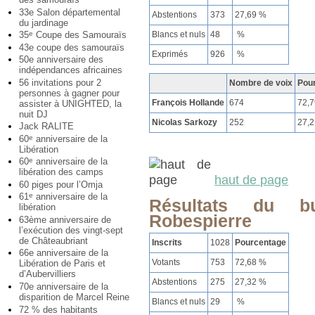
33e Salon départemental
Abstentions
373
27,69 %
du jardinage
Blancs et nuls
48
%
35
Coupe des Samouraïs
e
43e coupe des samouraïs
Exprimés
926
%
50e anniversaire des
indépendances africaines
56 invitations pour 2
Nombre de voix
Pou
personnes à gagner pour
François Hollande
674
72,
assister à UNIGHTED, la
nuit DJ
Nicolas Sarkozy
252
27,
Jack RALITE
60
anniversaire de la
e
Libération
60
anniversaire de la
e
libération des camps
haut de page
60 piges pour l’Omja
61
anniversaire de la
e
Résultats du 
libération
Robespierre
63ème anniversaire de
l’exécution des vingt-sept
de Châteaubriant
Inscrits
1028
Pourcentage
66e anniversaire de la
Votants
753
72,68 %
Libération de Paris et
d’Aubervilliers
Abstentions
275
27,32 %
70e anniversaire de la
disparition de Marcel Reine
Blancs et nuls
29
%
72 % des habitants