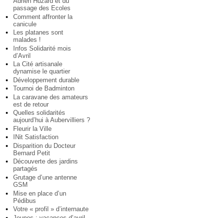
Adrien Huzard et du
passage des Ecoles
Comment affronter la
canicule
Les platanes sont
malades !
Infos Solidarité mois
d’Avril
La Cité artisanale
dynamise le quartier
Développement durable
Tournoi de Badminton
La caravane des amateurs
est de retour
Quelles solidarités
aujourd’hui à Aubervilliers ?
Fleurir la Ville
INit Satisfaction
Disparition du Docteur
Bernard Petit
Découverte des jardins
partagés
Grutage d’une antenne
GSM
Mise en place d’un
Pédibus
Votre « profil » d’internaute
Jeunes : vacances d’avril