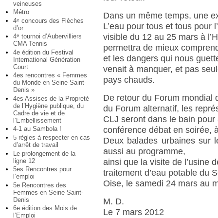
veineuses
Métro
Dans un même temps, une ex
4
concours des Flèches
e
L’eau pour tous et tous pour l
d’or
visible du 12 au 25 mars à l’Hô
4
tournoi d’Aubervilliers
e
CMA Tennis
permettra de mieux comprend
4e édition du Festival
et les dangers qui nous guette
International Génération
Court
venait à manquer, et pas seu
4es rencontres « Femmes
pays chauds.
du Monde en Seine-Saint-
Denis »
De retour du Forum mondial d
4es Assises de la Propreté
de l’Hygiène publique, du
du Forum alternatif, les repr
Cadre de vie et de
CLJ seront dans le bain pour
l’Embellissement
conférence débat en soirée, à
4-1 au Sambola !
5 règles à respecter en cas
Deux balades urbaines sur le
d’arrêt de travail
aussi au programme,
Le prolongement de la
ligne 12
ainsi que la visite de l’usine d
5es Rencontres pour
traitement d’eau potable du S
l’emploi
Oise, le samedi 24 mars au m
5e Rencontres des
Femmes en Seine Saint-
Denis
M. D.
6e édition des Mois de
Le 7 mars 2012
l’Emploi