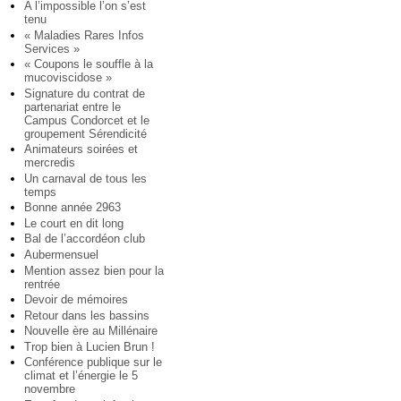
A l’impossible l’on s’est
tenu
« Maladies Rares Infos
Services »
« Coupons le souffle à la
mucoviscidose »
Signature du contrat de
partenariat entre le
Campus Condorcet et le
groupement Sérendicité
Animateurs soirées et
mercredis
Un carnaval de tous les
temps
Bonne année 2963
Le court en dit long
Bal de l’accordéon club
Aubermensuel
Mention assez bien pour la
rentrée
Devoir de mémoires
Retour dans les bassins
Nouvelle ère au Millénaire
Trop bien à Lucien Brun !
Conférence publique sur le
climat et l’énergie le 5
novembre