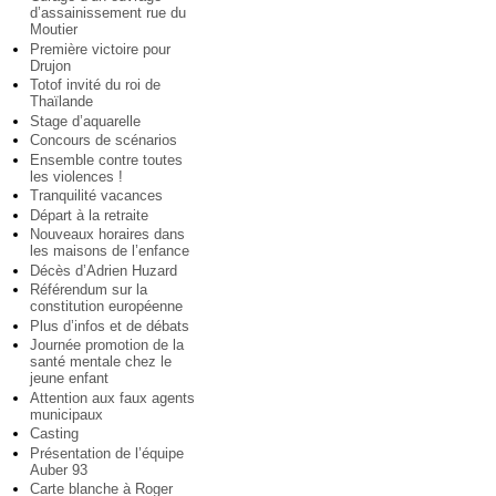
d’assainissement rue du
Moutier
Première victoire pour
Drujon
Totof invité du roi de
Thaïlande
Stage d’aquarelle
Concours de scénarios
Ensemble contre toutes
les violences !
Tranquilité vacances
Départ à la retraite
Nouveaux horaires dans
les maisons de l’enfance
Décès d’Adrien Huzard
Référendum sur la
constitution européenne
Plus d’infos et de débats
Journée promotion de la
santé mentale chez le
jeune enfant
Attention aux faux agents
municipaux
Casting
Présentation de l’équipe
Auber 93
Carte blanche à Roger