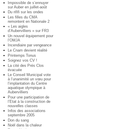
Impossible de s’ennuyer
sur Auber en juillet-août
Du rififi sur les ondes
Les filles du CMA
remontent en Nationale 2
« Les aigles
d’Aubervilliers » sur FR3
Un nouvel équipement pour
l’OMJA
Incendiaire par vengeance
Le Cnam devient réalité
Printemps Tonus
Soignez vos CV !
La cité des Prés Clos
évacuée
Le Conseil Municipal vote
à l’unanimité un vœu pour
l’implantation du Centre
aquatique olympique à
Aubervilliers
Pour une participation de
l’Etat à la construction de
nouvelles classes
Infos des associations
septembre 2005
Don du sang
Noël dans la chaleur