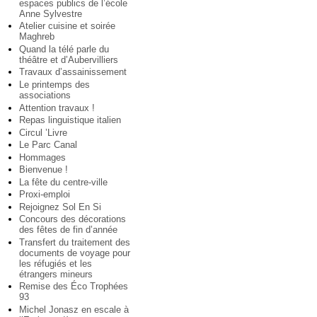
espaces publics de l’école
Anne Sylvestre
Atelier cuisine et soirée
Maghreb
Quand la télé parle du
théâtre et d’Aubervilliers
Travaux d’assainissement
Le printemps des
associations
Attention travaux !
Repas linguistique italien
Circul ’Livre
Le Parc Canal
Hommages
Bienvenue !
La fête du centre-ville
Proxi-emploi
Rejoignez Sol En Si
Concours des décorations
des fêtes de fin d’année
Transfert du traitement des
documents de voyage pour
les réfugiés et les
étrangers mineurs
Remise des Éco Trophées
93
Michel Jonasz en escale à