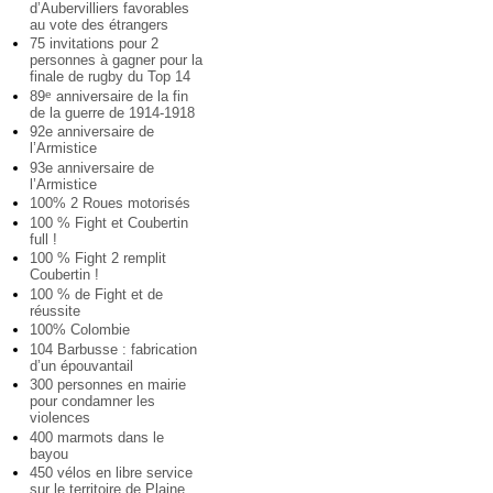
d’Aubervilliers favorables
au vote des étrangers
75 invitations pour 2
personnes à gagner pour la
finale de rugby du Top 14
89
anniversaire de la fin
e
de la guerre de 1914-1918
92e anniversaire de
l’Armistice
93e anniversaire de
l’Armistice
100% 2 Roues motorisés
100 % Fight et Coubertin
full !
100 % Fight 2 remplit
Coubertin !
100 % de Fight et de
réussite
100% Colombie
104 Barbusse : fabrication
d’un épouvantail
300 personnes en mairie
pour condamner les
violences
400 marmots dans le
bayou
450 vélos en libre service
sur le territoire de Plaine