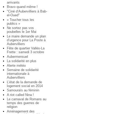
arrivants
Bravo quand même !
"Ciné d’Aubervilliers à Bab-
el-Oued"
« Toucher tous les
publics »
Ne sortez pas vos
poubelles le 1er Mai
Le maire demande un plan
d’urgence pour La Poste à
Aubervilliers
Fête de quartier Vallès-La
Frette : samedi 3 octobre
Aubermensuel
La solidarité en plus
Alerte météo
Semaine de solidarité
internationale à
Aubervilliers
L’état de la demande de
logement social en 2014
Samouraïs au féminin
A riot called Nina !
Le carnaval de Romans au
temps des guerres de
religion
Aménagement des