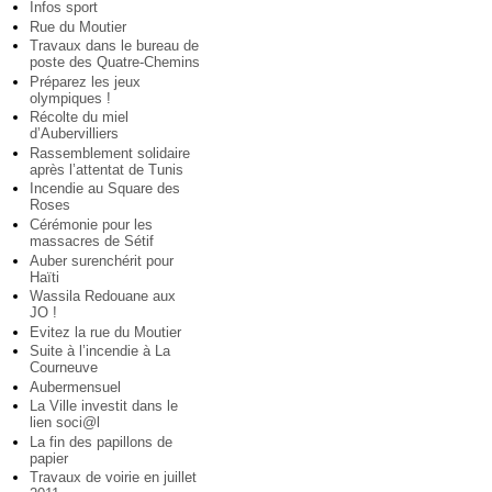
Infos sport
Rue du Moutier
Travaux dans le bureau de
poste des Quatre-Chemins
Préparez les jeux
olympiques !
Récolte du miel
d’Aubervilliers
Rassemblement solidaire
après l’attentat de Tunis
Incendie au Square des
Roses
Cérémonie pour les
massacres de Sétif
Auber surenchérit pour
Haïti
Wassila Redouane aux
JO !
Evitez la rue du Moutier
Suite à l’incendie à La
Courneuve
Aubermensuel
La Ville investit dans le
lien soci@l
La fin des papillons de
papier
Travaux de voirie en juillet