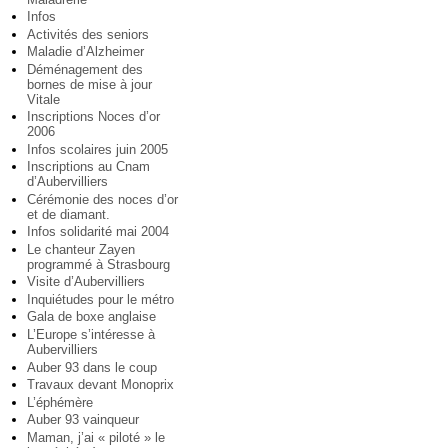
Infos
Activités des seniors
Maladie d’Alzheimer
Déménagement des
bornes de mise à jour
Vitale
Inscriptions Noces d’or
2006
Infos scolaires juin 2005
Inscriptions au Cnam
d’Aubervilliers
Cérémonie des noces d’or
et de diamant.
Infos solidarité mai 2004
Le chanteur Zayen
programmé à Strasbourg
Visite d’Aubervilliers
Inquiétudes pour le métro
Gala de boxe anglaise
L’Europe s’intéresse à
Aubervilliers
Auber 93 dans le coup
Travaux devant Monoprix
L’éphémère
Auber 93 vainqueur
Maman, j’ai « piloté » le