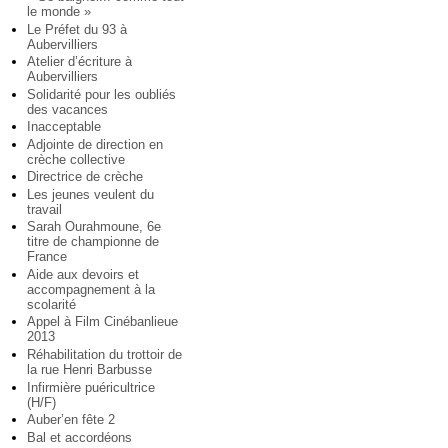
le monde »
Le Préfet du 93 à
Aubervilliers
Atelier d’écriture à
Aubervilliers
Solidarité pour les oubliés
des vacances
Inacceptable
Adjointe de direction en
crèche collective
Directrice de crèche
Les jeunes veulent du
travail
Sarah Ourahmoune, 6e
titre de championne de
France
Aide aux devoirs et
accompagnement à la
scolarité
Appel à Film Cinébanlieue
2013
Réhabilitation du trottoir de
la rue Henri Barbusse
Infirmière puéricultrice
(H/F)
Auber’en fête 2
Bal et accordéons