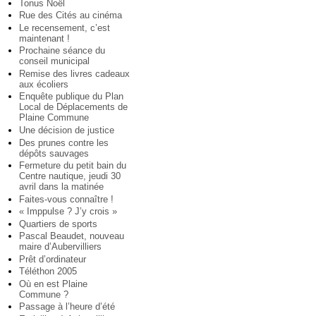
Tonus Noël
Rue des Cités au cinéma
Le recensement, c’est
maintenant !
Prochaine séance du
conseil municipal
Remise des livres cadeaux
aux écoliers
Enquête publique du Plan
Local de Déplacements de
Plaine Commune
Une décision de justice
Des prunes contre les
dépôts sauvages
Fermeture du petit bain du
Centre nautique, jeudi 30
avril dans la matinée
Faites-vous connaître !
« Imppulse ? J’y crois »
Quartiers de sports
Pascal Beaudet, nouveau
maire d’Aubervilliers
Prêt d’ordinateur
Téléthon 2005
Où en est Plaine
Commune ?
Passage à l’heure d’été