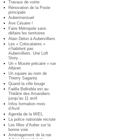
Travaux de voirie
Rénovation de la Poste
principale
Aubermensuel
Ave Césaire !
Faire Métropole sans
défaire les territoires
Alain Delon à Aubervilliers
Les « Colocataires »
n’habitent pas
Aubervilliers. Une Loft
Story...
Un « Musée précaire » rue
Albinet
Un square au nom de
Thierry Saganta
Quand la ville bouge
Fadila Belkebla est au
Théâtre des Amandiers
jusqu’au 11 avril
Infos formation mois
d’Avril
Agenda de la MIEL
La police nationale recrute
Les filles d’Auber sur la
bonne voie
Aménagement de la rue