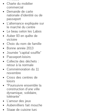
Charte du mobilier
commercial
Demande de carte
nationale d’identité ou de
passeport
L’alternance expliquée sur
le marché du centre
Le beau selon les Labos
Auber 93 en quête de
victoire
Choix du nom de famille
Bonne année 2013
Journée “capital souffle”
Passeport-loisirs
Collecte des déchets :
retour à la normale
Commémoration du 11
novembre
Cross des centres de
loisirs
“Poursuivre ensemble la
construction d’une ville
dynamique, solidaire,
tolérante”
L’amour des jeux
Aubervilliers fait mouche
Stage de cuisine turc