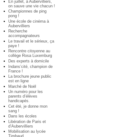
En juillet, à Aubervilliers,
on sauve une vie chacun !
Championnes de ping
pong !
Une école de cinéma à
Aubervilliers
Recherche
accompagnateurs
Le travail et le sérieux, ça
paye !
Rencontre citoyenne au
collège Rosa Luxemburg
Des experts à domicile
Indans’cité, champion de
France !
La brochure jeune public
est en ligne
Marché de Noël
Un numéro pour les
parents d’élèves
handicapés.
Cet été, je donne mon
sang !
Dans les écoles
Libération de Paris et
d’Aubervilliers
Mobilisation au lycée
Timbaud