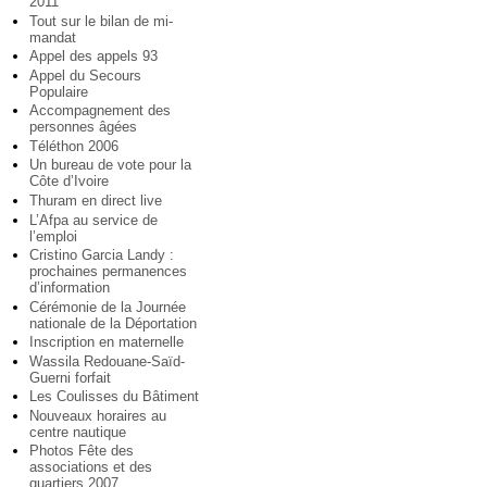
2011
Tout sur le bilan de mi-
mandat
Appel des appels 93
Appel du Secours
Populaire
Accompagnement des
personnes âgées
Téléthon 2006
Un bureau de vote pour la
Côte d’Ivoire
Thuram en direct live
L’Afpa au service de
l’emploi
Cristino Garcia Landy :
prochaines permanences
d’information
Cérémonie de la Journée
nationale de la Déportation
Inscription en maternelle
Wassila Redouane-Saïd-
Guerni forfait
Les Coulisses du Bâtiment
Nouveaux horaires au
centre nautique
Photos Fête des
associations et des
quartiers 2007