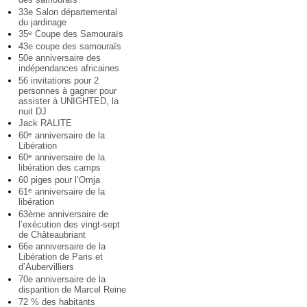
33e Salon départemental
du jardinage
35
Coupe des Samouraïs
e
43e coupe des samouraïs
50e anniversaire des
indépendances africaines
56 invitations pour 2
personnes à gagner pour
assister à UNIGHTED, la
nuit DJ
Jack RALITE
60
anniversaire de la
e
Libération
60
anniversaire de la
e
libération des camps
60 piges pour l’Omja
61
anniversaire de la
e
libération
63ème anniversaire de
l’exécution des vingt-sept
de Châteaubriant
66e anniversaire de la
Libération de Paris et
d’Aubervilliers
70e anniversaire de la
disparition de Marcel Reine
72 % des habitants