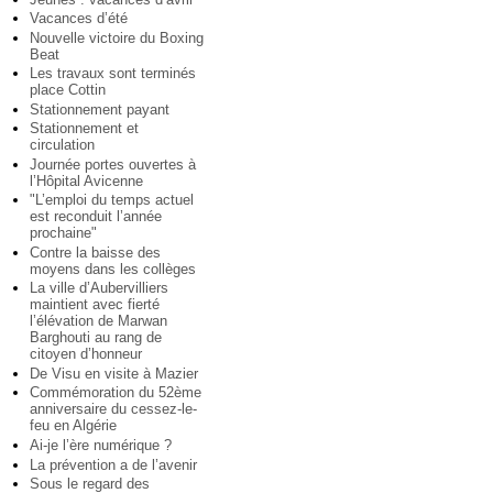
Vacances d’été
Nouvelle victoire du Boxing
Beat
Les travaux sont terminés
place Cottin
Stationnement payant
Stationnement et
circulation
Journée portes ouvertes à
l’Hôpital Avicenne
"L’emploi du temps actuel
est reconduit l’année
prochaine"
Contre la baisse des
moyens dans les collèges
La ville d’Aubervilliers
maintient avec fierté
l’élévation de Marwan
Barghouti au rang de
citoyen d’honneur
De Visu en visite à Mazier
Commémoration du 52ème
anniversaire du cessez-le-
feu en Algérie
Ai-je l’ère numérique ?
La prévention a de l’avenir
Sous le regard des