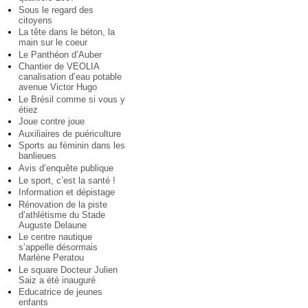
Sous le regard des
citoyens
La tête dans le béton, la
main sur le coeur
Le Panthéon d’Auber
Chantier de VEOLIA
canalisation d’eau potable
avenue Victor Hugo
Le Brésil comme si vous y
étiez
Joue contre joue
Auxiliaires de puériculture
Sports au féminin dans les
banlieues
Avis d’enquête publique
Le sport, c’est la santé !
Information et dépistage
Rénovation de la piste
d’athlétisme du Stade
Auguste Delaune
Le centre nautique
s’appelle désormais
Marlène Peratou
Le square Docteur Julien
Saiz a été inauguré
Educatrice de jeunes
enfants