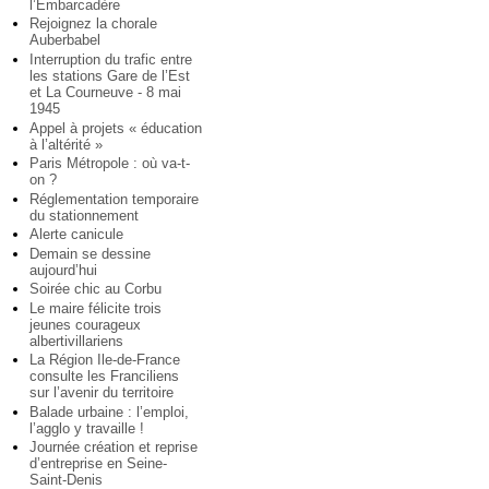
l’Embarcadère
Rejoignez la chorale
Auberbabel
Interruption du trafic entre
les stations Gare de l’Est
et La Courneuve - 8 mai
1945
Appel à projets « éducation
à l’altérité »
Paris Métropole : où va-t-
on ?
Réglementation temporaire
du stationnement
Alerte canicule
Demain se dessine
aujourd’hui
Soirée chic au Corbu
Le maire félicite trois
jeunes courageux
albertivillariens
La Région Ile-de-France
consulte les Franciliens
sur l’avenir du territoire
Balade urbaine : l’emploi,
l’agglo y travaille !
Journée création et reprise
d’entreprise en Seine-
Saint-Denis