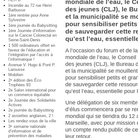
mondiale de l’eau, le C
Incendie au 72 rue Henri
des jeunes (CLJ), le B
Barbusse
1ère rentrée pour Anne
et la municipalité se m
Sylvestre
pour sensibiliser petit
1ère journée du Babysitting
de sauvegarder cette r
1ère Journée d’information
sur le Cancer Colorectal en
qu’est l’eau, essentiell
Seine-Saint-Denis
1 500 ordinateurs offert en
A l’occasion du forum et de l
faveur de l’éducation et
l’intégration par l’accès à
mondiale de l’eau, le Conseil 
l’informatique !
des jeunes (CLJ), le Bureau 
Avenue V. Hugo & Pont P.
Larousse
et la municipalité se mouillent
Mobilien
pour sensibiliser petits et gr
2
édition des Éco
e
de sauvegarder cette ressour
Trophées 93
2e Salon international pour
qu’est l’eau, essentielle pour 
un commerce équitable
2e Journée des Solidarités
Une délégation de six membr
Actives
d’élus commencera par se r
2e journée du Babysitting
mondial qui se tiendra du 12 
2 assiettes anglaises, 2 !
Les rendez-vous de la ville
Marseille, avec pour mission 
3
semaine nationale
e
un compte rendu public de ce
d’information et de
prévention des maladies
leur retour.