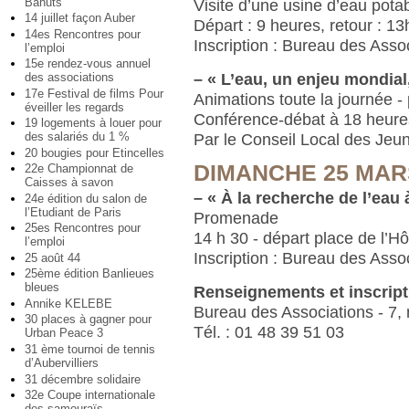
Bahuts
Visite d’une usine d’eau pota
14 juillet façon Auber
Départ : 9 heures, retour : 1
14es Rencontres pour
Inscription : Bureau des Asso
l’emploi
15e rendez-vous annuel
–
« L’eau, un enjeu mondial
des associations
17e Festival de films Pour
Animations toute la journée - 
éveiller les regards
Conférence-débat à 18 heures
19 logements à louer pour
des salariés du 1 %
Par le Conseil Local des Jeu
20 bougies pour Etincelles
DIMANCHE 25 MAR
22e Championnat de
Caisses à savon
–
« À la recherche de l’eau 
24e édition du salon de
l’Etudiant de Paris
Promenade
25es Rencontres pour
14 h 30 - départ place de l’Hô
l’emploi
Inscription : Bureau des Asso
25 août 44
25ème édition Banlieues
bleues
Renseignements et inscript
Annike KELEBE
Bureau des Associations - 7,
30 places à gagner pour
Tél. : 01 48 39 51 03
Urban Peace 3
31 ème tournoi de tennis
d’Aubervilliers
31 décembre solidaire
32e Coupe internationale
des samouraïs