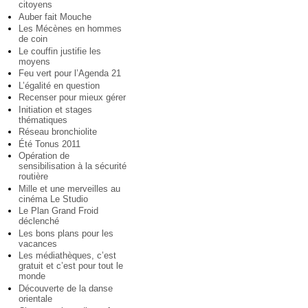
citoyens
Auber fait Mouche
Les Mécènes en hommes
de coin
Le couffin justifie les
moyens
Feu vert pour l’Agenda 21
L’égalité en question
Recenser pour mieux gérer
Initiation et stages
thématiques
Réseau bronchiolite
Été Tonus 2011
Opération de
sensibilisation à la sécurité
routière
Mille et une merveilles au
cinéma Le Studio
Le Plan Grand Froid
déclenché
Les bons plans pour les
vacances
Les médiathèques, c’est
gratuit et c’est pour tout le
monde
Découverte de la danse
orientale