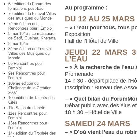
6e édition du Forum des
Au programme :
formations post-bac
7e édition du festival Villes
DU 12 AU 25 MARS
des musiques du Monde
7ème édition des
–
« L’eau pour tous, tous po
Rencontres pour l’Emploi
Exposition
8 mai 1945 : Le massacre
de Sétif, Guelma, Kherrata
Hall de l’Hôtel de Ville
8 mai 1945
8ème édition du Festival
JEUDI 22 MARS 
Villes des Musiques du
L’EAU
Monde
8e Rencontres pour
–
« À la recherche de l’eau 
l’emploi
Promenade
9es Rencontres pour
l’emploi
14 h 30 - départ place de l’Hô
10ème édition du
Inscription : Bureau des Asso
Challenge de la Création
2007
10e édition de Talents des
–
« Quel bilan du ForumMond
Cités
Débat public avec des élus et
11e Salon du diabète
18 h 30 – Hôtel de Ville
11es Rencontres pour
l’emploi
SAMEDI 24 MARS
13es Rencontres pour
l’emploi
–
« D’où vient l’eau du robi
14
édition du Trophée des
e