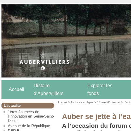
Histoire
Explorer les
Accueil
d’Aubervilliers
fonds
Accueil
>
Archives en ligne
>
10 ans d’Internet
>
L’act
L’actualité
1ères Journées de
Auber se jette à l’e
l’innovation en Seine-Saint-
Denis
A l’occasion du forum 
Avenue de la République
RER B