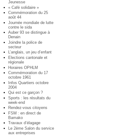
Jeunesse
« Café solidaire »
Commémoration du 25
août 44
Journée mondiale de lutte
contre le sida
Auber 93 se distingue à
Denain
Joindre la police de
secteur
L’anglais, un jeu d’enfant
Elections cantonale et
régionale
Horaires OPHLM
Commémoration du 17
octobre 1961
Infos Quartiers octobre
2004
Qui est ce garçon ?
Sports : les résultats du
week-end
Rendez-vous citoyens
FSM : en direct de
Bamako
Travaux d’élagage
Le 2ème Salon du service
aux entreprises