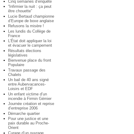
Cinq semaines d’enquête
“Infirmier la nuit : ça peut
être chouette”
Lucie Bertaud championne
d’Europe de boxe anglaise
Refusons la misère !
Les lundis du Collège de
France
L’État doit appliquer la loi
et évacuer le campement
Résultats élections
législatives
Bienvenue place du front
Populaire
Travaux passage des
Chalets
Un bail de 40 ans signé
entre Aubervacances-
Loisirs et EDF
Un enfant victime d’un
incendie à Firmin Gémier
Journée création et reprise
d’entreprise 2006
Démarche quartier
Pour une justice et une
paix durable au Proche-
Orient
Curage d’un ouvrage