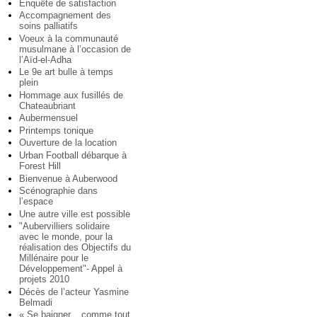
Enquête de satisfaction
Accompagnement des
soins palliatifs
Voeux à la communauté
musulmane à l’occasion de
l’Aïd-el-Adha
Le 9e art bulle à temps
plein
Hommage aux fusillés de
Chateaubriant
Aubermensuel
Printemps tonique
Ouverture de la location
Urban Football débarque à
Forest Hill
Bienvenue à Auberwood
Scénographie dans
l’espace
Une autre ville est possible
"Aubervilliers solidaire
avec le monde, pour la
réalisation des Objectifs du
Millénaire pour le
Développement"- Appel à
projets 2010
Décès de l’acteur Yasmine
Belmadi
« Se baigner... comme tout