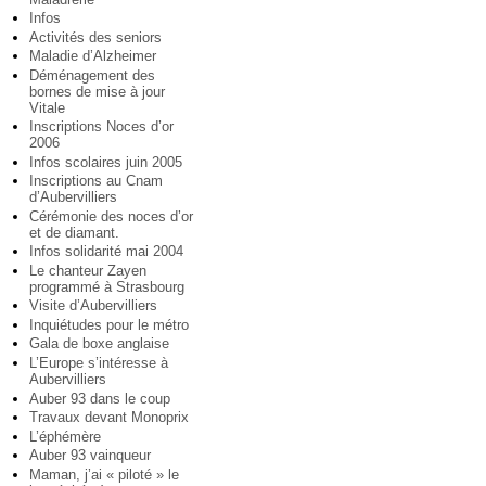
Infos
Activités des seniors
Maladie d’Alzheimer
Déménagement des
bornes de mise à jour
Vitale
Inscriptions Noces d’or
2006
Infos scolaires juin 2005
Inscriptions au Cnam
d’Aubervilliers
Cérémonie des noces d’or
et de diamant.
Infos solidarité mai 2004
Le chanteur Zayen
programmé à Strasbourg
Visite d’Aubervilliers
Inquiétudes pour le métro
Gala de boxe anglaise
L’Europe s’intéresse à
Aubervilliers
Auber 93 dans le coup
Travaux devant Monoprix
L’éphémère
Auber 93 vainqueur
Maman, j’ai « piloté » le