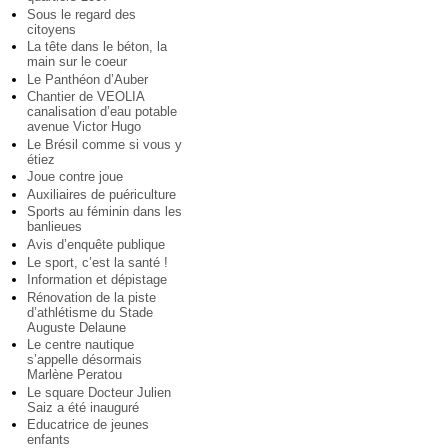
Sous le regard des
citoyens
La tête dans le béton, la
main sur le coeur
Le Panthéon d’Auber
Chantier de VEOLIA
canalisation d’eau potable
avenue Victor Hugo
Le Brésil comme si vous y
étiez
Joue contre joue
Auxiliaires de puériculture
Sports au féminin dans les
banlieues
Avis d’enquête publique
Le sport, c’est la santé !
Information et dépistage
Rénovation de la piste
d’athlétisme du Stade
Auguste Delaune
Le centre nautique
s’appelle désormais
Marlène Peratou
Le square Docteur Julien
Saiz a été inauguré
Educatrice de jeunes
enfants