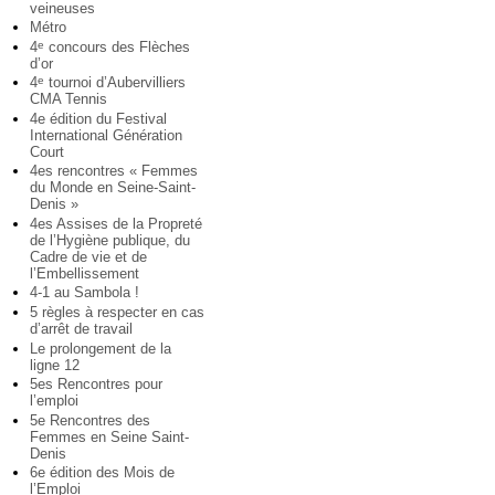
veineuses
Métro
4
concours des Flèches
e
d’or
4
tournoi d’Aubervilliers
e
CMA Tennis
4e édition du Festival
International Génération
Court
4es rencontres « Femmes
du Monde en Seine-Saint-
Denis »
4es Assises de la Propreté
de l’Hygiène publique, du
Cadre de vie et de
l’Embellissement
4-1 au Sambola !
5 règles à respecter en cas
d’arrêt de travail
Le prolongement de la
ligne 12
5es Rencontres pour
l’emploi
5e Rencontres des
Femmes en Seine Saint-
Denis
6e édition des Mois de
l’Emploi