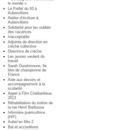
le monde »
Le Préfet du 93 à
Aubervilliers
Atelier d’écriture à
Aubervilliers
Solidarité pour les oubliés
des vacances
Inacceptable
Adjointe de direction en
crèche collective
Directrice de crèche
Les jeunes veulent du
travail
Sarah Ourahmoune, 6e
titre de championne de
France
Aide aux devoirs et
accompagnement à la
scolarité
Appel à Film Cinébanlieue
2013
Réhabilitation du trottoir de
la rue Henri Barbusse
Infirmière puéricultrice
(H/F)
Auber’en fête 2
Bal et accordéons