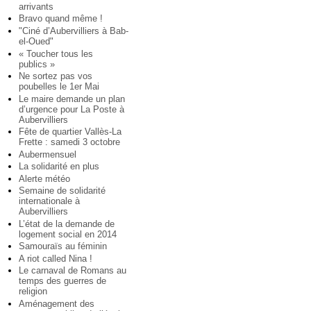
arrivants
Bravo quand même !
"Ciné d’Aubervilliers à Bab-
el-Oued"
« Toucher tous les
publics »
Ne sortez pas vos
poubelles le 1er Mai
Le maire demande un plan
d’urgence pour La Poste à
Aubervilliers
Fête de quartier Vallès-La
Frette : samedi 3 octobre
Aubermensuel
La solidarité en plus
Alerte météo
Semaine de solidarité
internationale à
Aubervilliers
L’état de la demande de
logement social en 2014
Samouraïs au féminin
A riot called Nina !
Le carnaval de Romans au
temps des guerres de
religion
Aménagement des