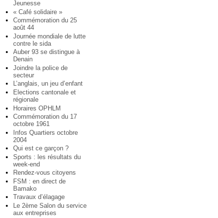
Jeunesse
« Café solidaire »
Commémoration du 25
août 44
Journée mondiale de lutte
contre le sida
Auber 93 se distingue à
Denain
Joindre la police de
secteur
L’anglais, un jeu d’enfant
Elections cantonale et
régionale
Horaires OPHLM
Commémoration du 17
octobre 1961
Infos Quartiers octobre
2004
Qui est ce garçon ?
Sports : les résultats du
week-end
Rendez-vous citoyens
FSM : en direct de
Bamako
Travaux d’élagage
Le 2ème Salon du service
aux entreprises