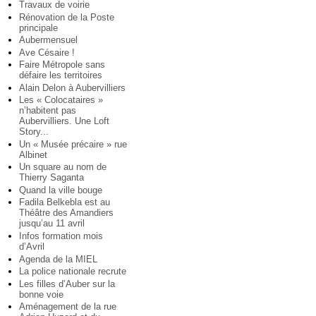
Travaux de voirie
Rénovation de la Poste
principale
Aubermensuel
Ave Césaire !
Faire Métropole sans
défaire les territoires
Alain Delon à Aubervilliers
Les « Colocataires »
n’habitent pas
Aubervilliers. Une Loft
Story...
Un « Musée précaire » rue
Albinet
Un square au nom de
Thierry Saganta
Quand la ville bouge
Fadila Belkebla est au
Théâtre des Amandiers
jusqu’au 11 avril
Infos formation mois
d’Avril
Agenda de la MIEL
La police nationale recrute
Les filles d’Auber sur la
bonne voie
Aménagement de la rue