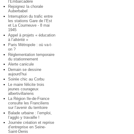
l’Embarcadère
Rejoignez la chorale
Auberbabel
Interruption du trafic entre
les stations Gare de l’Est
et La Courneuve - 8 mai
1945
Appel à projets « éducation
à l’altérité »
Paris Métropole : où va-t-
on ?
Réglementation temporaire
du stationnement
Alerte canicule
Demain se dessine
aujourd’hui
Soirée chic au Corbu
Le maire félicite trois
jeunes courageux
albertivillariens
La Région Ile-de-France
consulte les Franciliens
sur l’avenir du territoire
Balade urbaine : l’emploi,
l’agglo y travaille !
Journée création et reprise
d’entreprise en Seine-
Saint-Denis