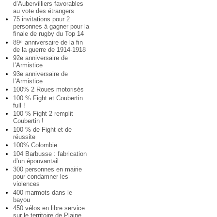
d’Aubervilliers favorables
au vote des étrangers
75 invitations pour 2
personnes à gagner pour la
finale de rugby du Top 14
89
anniversaire de la fin
e
de la guerre de 1914-1918
92e anniversaire de
l’Armistice
93e anniversaire de
l’Armistice
100% 2 Roues motorisés
100 % Fight et Coubertin
full !
100 % Fight 2 remplit
Coubertin !
100 % de Fight et de
réussite
100% Colombie
104 Barbusse : fabrication
d’un épouvantail
300 personnes en mairie
pour condamner les
violences
400 marmots dans le
bayou
450 vélos en libre service
sur le territoire de Plaine