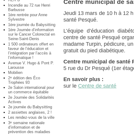
Centre municipal de s
Incendie au 72 rue Henri
Barbusse
Jeudi 13 mars de 10 h à 12 h
1ère rentrée pour Anne
santé Pesqué.
Sylvestre
1ère journée du Babysitting
1ère Journée d’information
L’équipe d’éducation diabé
sur le Cancer Colorectal en
centre de santé Pesqué organi
Seine-Saint-Denis
madame Turpin, pédicure, un
1 500 ordinateurs offert en
faveur de l’éducation et
gratuit du pied diabétique.
l’intégration par l’accès à
l’informatique !
Centre municipal de santé
Avenue V. Hugo & Pont P.
Larousse
5 rue du Dr Pesqué (1er étag
Mobilien
2
édition des Éco
e
En savoir plus :
Trophées 93
sur le
Centre de santé
2e Salon international pour
un commerce équitable
2e Journée des Solidarités
Actives
2e journée du Babysitting
2 assiettes anglaises, 2 !
Les rendez-vous de la ville
3
semaine nationale
e
d’information et de
prévention des maladies