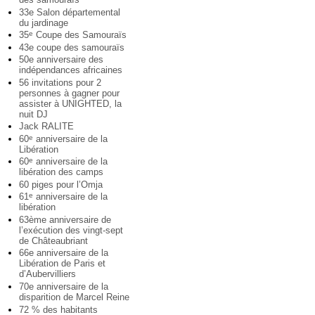
33e Salon départemental
du jardinage
35
Coupe des Samouraïs
e
43e coupe des samouraïs
50e anniversaire des
indépendances africaines
56 invitations pour 2
personnes à gagner pour
assister à UNIGHTED, la
nuit DJ
Jack RALITE
60
anniversaire de la
e
Libération
60
anniversaire de la
e
libération des camps
60 piges pour l’Omja
61
anniversaire de la
e
libération
63ème anniversaire de
l’exécution des vingt-sept
de Châteaubriant
66e anniversaire de la
Libération de Paris et
d’Aubervilliers
70e anniversaire de la
disparition de Marcel Reine
72 % des habitants