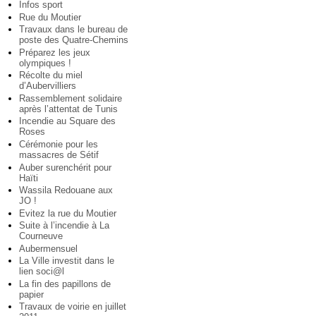
Infos sport
Rue du Moutier
Travaux dans le bureau de
poste des Quatre-Chemins
Préparez les jeux
olympiques !
Récolte du miel
d’Aubervilliers
Rassemblement solidaire
après l’attentat de Tunis
Incendie au Square des
Roses
Cérémonie pour les
massacres de Sétif
Auber surenchérit pour
Haïti
Wassila Redouane aux
JO !
Evitez la rue du Moutier
Suite à l’incendie à La
Courneuve
Aubermensuel
La Ville investit dans le
lien soci@l
La fin des papillons de
papier
Travaux de voirie en juillet