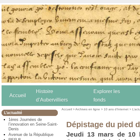
Histoire
Explorer les
Accueil
d’Aubervilliers
fonds
Accueil
>
Archives en ligne
>
10 ans d’Internet
>
L’act
L’actualité
1ères Journées de
Dépistage du pied d
l’innovation en Seine-Saint-
Denis
Jeudi 13 mars de 10 
Avenue de la République
RER B