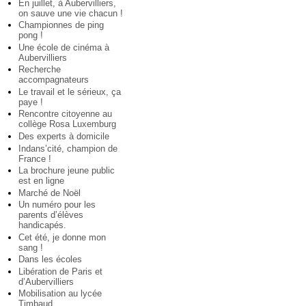
En juillet, à Aubervilliers,
on sauve une vie chacun !
Championnes de ping
pong !
Une école de cinéma à
Aubervilliers
Recherche
accompagnateurs
Le travail et le sérieux, ça
paye !
Rencontre citoyenne au
collège Rosa Luxemburg
Des experts à domicile
Indans’cité, champion de
France !
La brochure jeune public
est en ligne
Marché de Noël
Un numéro pour les
parents d’élèves
handicapés.
Cet été, je donne mon
sang !
Dans les écoles
Libération de Paris et
d’Aubervilliers
Mobilisation au lycée
Timbaud