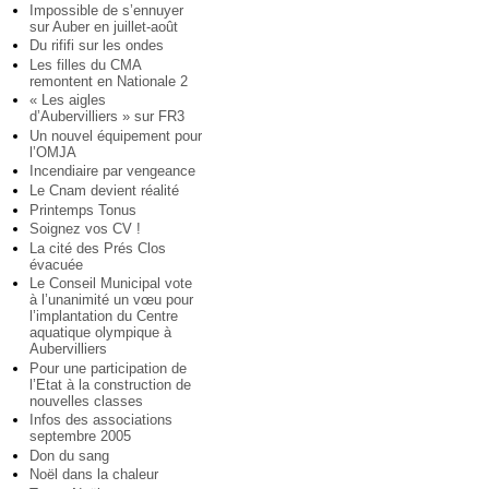
Impossible de s’ennuyer
sur Auber en juillet-août
Du rififi sur les ondes
Les filles du CMA
remontent en Nationale 2
« Les aigles
d’Aubervilliers » sur FR3
Un nouvel équipement pour
l’OMJA
Incendiaire par vengeance
Le Cnam devient réalité
Printemps Tonus
Soignez vos CV !
La cité des Prés Clos
évacuée
Le Conseil Municipal vote
à l’unanimité un vœu pour
l’implantation du Centre
aquatique olympique à
Aubervilliers
Pour une participation de
l’Etat à la construction de
nouvelles classes
Infos des associations
septembre 2005
Don du sang
Noël dans la chaleur