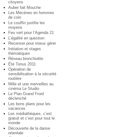
citoyens
Auber fait Mouche
Les Mécènes en hommes
de coin
Le couffin justifie les
moyens
Feu vert pour l’Agenda 21
L’égalité en question
Recenser pour mieux gérer
Initiation et stages
thématiques
Réseau bronchiolite
Été Tonus 2011
Opération de
sensibilisation à la sécurité
routière
Mille et une merveilles au
cinéma Le Studio
Le Plan Grand Froid
déclenché
Les bons plans pour les
vacances
Les médiathèques, c’est
gratuit et c’est pour tout le
monde
Découverte de la danse
orientale