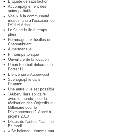
Enquête de satisfaction
Accompagnement des
soins palliatifs
Voeux à la communauté
musulmane à l’occasion de
l’Aïd-el-Adha
Le 9e art bulle à temps
plein
Hommage aux fusillés de
Chateaubriant
Aubermensuel
Printemps tonique
Ouverture de la location
Urban Football débarque à
Forest Hill
Bienvenue à Auberwood
Scénographie dans
l’espace
Une autre ville est possible
"Aubervilliers solidaire
avec le monde, pour la
réalisation des Objectifs du
Millénaire pour le
Développement"- Appel à
projets 2010
Décès de l’acteur Yasmine
Belmadi
« Se baigner... comme tout