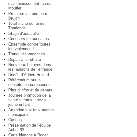
d’assainissement rue du
Moutier
Première victoire pour
Drujon
Totof invité du roi de
Thaïlande
Stage d’aquarelle
Concours de scénarios
Ensemble contre toutes
les violences !
Tranquilité vacances
Départ à la retraite
Nouveaux horaires dans
les maisons de l’enfance
Décès d’Adrien Huzard
Référendum sur la
constitution européenne
Plus d’infos et de débats
Journée promotion de la
santé mentale chez le
jeune enfant
Attention aux faux agents
municipaux
Casting
Présentation de l’équipe
Auber 93
Carte blanche à Roger