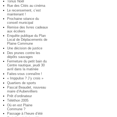
Tonus Noël
Rue des Cités au cinéma
Le recensement, c’est
maintenant !
Prochaine séance du
conseil municipal
Remise des livres cadeaux
aux écoliers
Enquête publique du Plan
Local de Déplacements de
Plaine Commune
Une décision de justice
Des prunes contre les
dépôts sauvages
Fermeture du petit bain du
Centre nautique, jeudi 30
avril dans la matinée
Faites-vous connaître !
« Imppulse ? J’y crois »
Quartiers de sports
Pascal Beaudet, nouveau
maire d’Aubervilliers
Prêt d’ordinateur
Téléthon 2005
Où en est Plaine
Commune ?
Passage à l’heure d’été