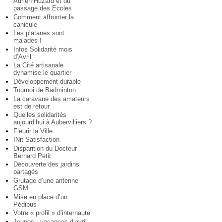
Adrien Huzard et du
passage des Ecoles
Comment affronter la
canicule
Les platanes sont
malades !
Infos Solidarité mois
d’Avril
La Cité artisanale
dynamise le quartier
Développement durable
Tournoi de Badminton
La caravane des amateurs
est de retour
Quelles solidarités
aujourd’hui à Aubervilliers ?
Fleurir la Ville
INit Satisfaction
Disparition du Docteur
Bernard Petit
Découverte des jardins
partagés
Grutage d’une antenne
GSM
Mise en place d’un
Pédibus
Votre « profil » d’internaute
Jeunes : vacances d’avril