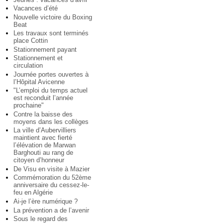
Vacances d’été
Nouvelle victoire du Boxing
Beat
Les travaux sont terminés
place Cottin
Stationnement payant
Stationnement et
circulation
Journée portes ouvertes à
l’Hôpital Avicenne
"L’emploi du temps actuel
est reconduit l’année
prochaine"
Contre la baisse des
moyens dans les collèges
La ville d’Aubervilliers
maintient avec fierté
l’élévation de Marwan
Barghouti au rang de
citoyen d’honneur
De Visu en visite à Mazier
Commémoration du 52ème
anniversaire du cessez-le-
feu en Algérie
Ai-je l’ère numérique ?
La prévention a de l’avenir
Sous le regard des