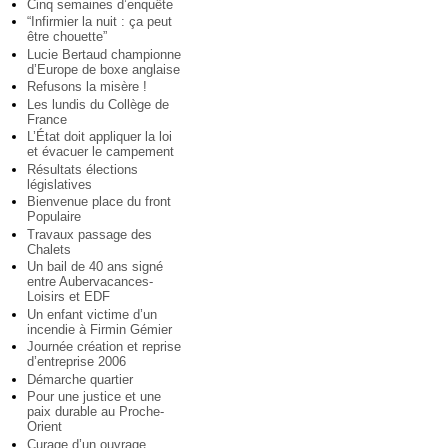
Cinq semaines d’enquête
“Infirmier la nuit : ça peut
être chouette”
Lucie Bertaud championne
d’Europe de boxe anglaise
Refusons la misère !
Les lundis du Collège de
France
L’État doit appliquer la loi
et évacuer le campement
Résultats élections
législatives
Bienvenue place du front
Populaire
Travaux passage des
Chalets
Un bail de 40 ans signé
entre Aubervacances-
Loisirs et EDF
Un enfant victime d’un
incendie à Firmin Gémier
Journée création et reprise
d’entreprise 2006
Démarche quartier
Pour une justice et une
paix durable au Proche-
Orient
Curage d’un ouvrage