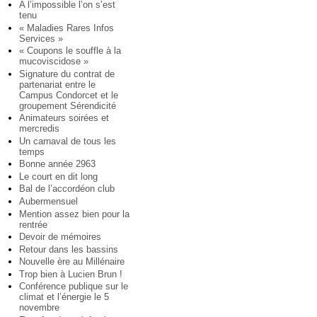
A l’impossible l’on s’est
tenu
« Maladies Rares Infos
Services »
« Coupons le souffle à la
mucoviscidose »
Signature du contrat de
partenariat entre le
Campus Condorcet et le
groupement Sérendicité
Animateurs soirées et
mercredis
Un carnaval de tous les
temps
Bonne année 2963
Le court en dit long
Bal de l’accordéon club
Aubermensuel
Mention assez bien pour la
rentrée
Devoir de mémoires
Retour dans les bassins
Nouvelle ère au Millénaire
Trop bien à Lucien Brun !
Conférence publique sur le
climat et l’énergie le 5
novembre