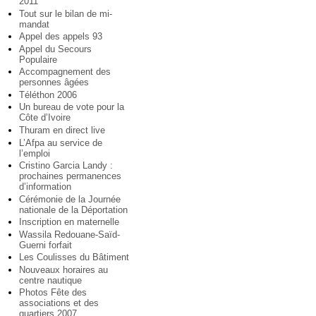
2011
Tout sur le bilan de mi-
mandat
Appel des appels 93
Appel du Secours
Populaire
Accompagnement des
personnes âgées
Téléthon 2006
Un bureau de vote pour la
Côte d’Ivoire
Thuram en direct live
L’Afpa au service de
l’emploi
Cristino Garcia Landy :
prochaines permanences
d’information
Cérémonie de la Journée
nationale de la Déportation
Inscription en maternelle
Wassila Redouane-Saïd-
Guerni forfait
Les Coulisses du Bâtiment
Nouveaux horaires au
centre nautique
Photos Fête des
associations et des
quartiers 2007