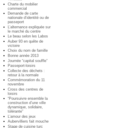
Charte du mobilier
commercial
Demande de carte
nationale d’identité ou de
passeport
L’alternance expliquée sur
le marché du centre
Le beau selon les Labos
Auber 93 en quête de
victoire
Choix du nom de famille
Bonne année 2013
Journée “capital souffle”
Passeport-loisirs
Collecte des déchets :
retour à la normale
Commémoration du 11
novembre
Cross des centres de
loisirs
“Poursuivre ensemble la
construction d’une ville
dynamique, solidaire,
tolérante”
L’amour des jeux
Aubervilliers fait mouche
Stage de cuisine turc