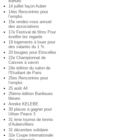
Bahuts
14 juillet façon Auber
14es Rencontres pour
l’emploi
15e rendez-vous annuel
des associations
17e Festival de films Pour
éveiller les regards
19 logements à louer pour
des salariés du 1 %
20 bougies pour Etincelles
22e Championnat de
Caisses à savon
24e édition du salon de
l’Etudiant de Paris
25es Rencontres pour
l’emploi
25 août 44
25ème édition Banlieues
bleues
Annike KELEBE
30 places à gagner pour
Urban Peace 3
31 ème tournoi de tennis
d’Aubervilliers
31 décembre solidaire
32e Coupe internationale
des samouraïs