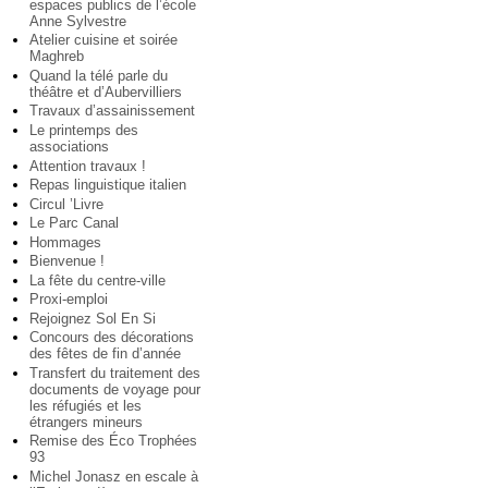
espaces publics de l’école
Anne Sylvestre
Atelier cuisine et soirée
Maghreb
Quand la télé parle du
théâtre et d’Aubervilliers
Travaux d’assainissement
Le printemps des
associations
Attention travaux !
Repas linguistique italien
Circul ’Livre
Le Parc Canal
Hommages
Bienvenue !
La fête du centre-ville
Proxi-emploi
Rejoignez Sol En Si
Concours des décorations
des fêtes de fin d’année
Transfert du traitement des
documents de voyage pour
les réfugiés et les
étrangers mineurs
Remise des Éco Trophées
93
Michel Jonasz en escale à