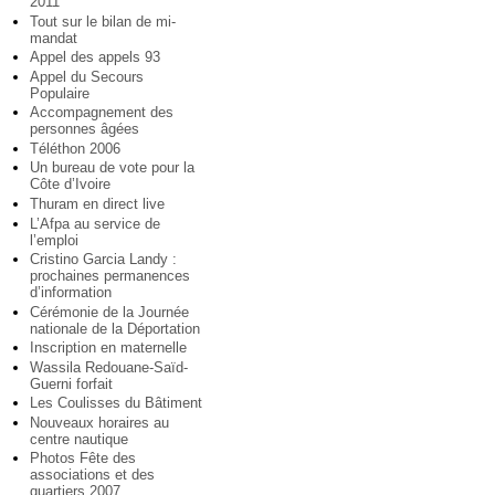
2011
Tout sur le bilan de mi-
mandat
Appel des appels 93
Appel du Secours
Populaire
Accompagnement des
personnes âgées
Téléthon 2006
Un bureau de vote pour la
Côte d’Ivoire
Thuram en direct live
L’Afpa au service de
l’emploi
Cristino Garcia Landy :
prochaines permanences
d’information
Cérémonie de la Journée
nationale de la Déportation
Inscription en maternelle
Wassila Redouane-Saïd-
Guerni forfait
Les Coulisses du Bâtiment
Nouveaux horaires au
centre nautique
Photos Fête des
associations et des
quartiers 2007