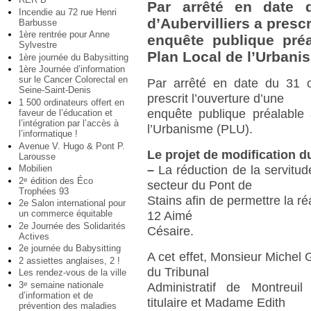
Par arrêté en date 
Incendie au 72 rue Henri
d’Aubervilliers a prescr
Barbusse
1ère rentrée pour Anne
enquête publique préa
Sylvestre
Plan Local de l’Urbani
1ère journée du Babysitting
1ère Journée d’information
sur le Cancer Colorectal en
Par arrêté en date du 31 oc
Seine-Saint-Denis
prescrit l’ouverture d’une
1 500 ordinateurs offert en
enquête publique préalable 
faveur de l’éducation et
l’intégration par l’accès à
l’Urbanisme (PLU).
l’informatique !
Avenue V. Hugo & Pont P.
Le projet de modification d
Larousse
Mobilien
–
La réduction de la servitude
2
édition des Éco
e
secteur du Pont de
Trophées 93
Stains afin de permettre la ré
2e Salon international pour
un commerce équitable
12 Aimé
2e Journée des Solidarités
Césaire.
Actives
2e journée du Babysitting
A cet effet, Monsieur Michel
2 assiettes anglaises, 2 !
du Tribunal
Les rendez-vous de la ville
3
semaine nationale
e
Administratif de Montreui
d’information et de
titulaire et Madame Edith
prévention des maladies