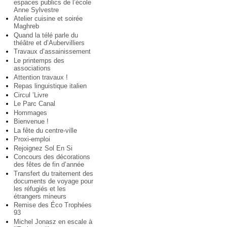
espaces publics de l’école
Anne Sylvestre
Atelier cuisine et soirée
Maghreb
Quand la télé parle du
théâtre et d’Aubervilliers
Travaux d’assainissement
Le printemps des
associations
Attention travaux !
Repas linguistique italien
Circul ’Livre
Le Parc Canal
Hommages
Bienvenue !
La fête du centre-ville
Proxi-emploi
Rejoignez Sol En Si
Concours des décorations
des fêtes de fin d’année
Transfert du traitement des
documents de voyage pour
les réfugiés et les
étrangers mineurs
Remise des Éco Trophées
93
Michel Jonasz en escale à