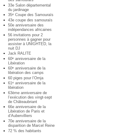
33e Salon départemental
du jardinage
35
Coupe des Samouraïs
e
43e coupe des samouraïs
50e anniversaire des
indépendances africaines
56 invitations pour 2
personnes à gagner pour
assister à UNIGHTED, la
nuit DJ
Jack RALITE
60
anniversaire de la
e
Libération
60
anniversaire de la
e
libération des camps
60 piges pour l’Omja
61
anniversaire de la
e
libération
63ème anniversaire de
l’exécution des vingt-sept
de Châteaubriant
66e anniversaire de la
Libération de Paris et
d’Aubervilliers
70e anniversaire de la
disparition de Marcel Reine
72 % des habitants