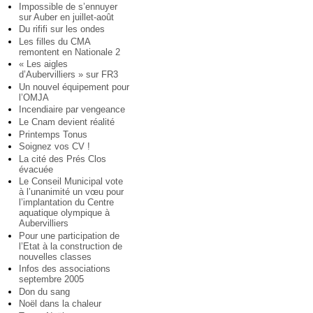
Impossible de s’ennuyer
sur Auber en juillet-août
Du rififi sur les ondes
Les filles du CMA
remontent en Nationale 2
« Les aigles
d’Aubervilliers » sur FR3
Un nouvel équipement pour
l’OMJA
Incendiaire par vengeance
Le Cnam devient réalité
Printemps Tonus
Soignez vos CV !
La cité des Prés Clos
évacuée
Le Conseil Municipal vote
à l’unanimité un vœu pour
l’implantation du Centre
aquatique olympique à
Aubervilliers
Pour une participation de
l’Etat à la construction de
nouvelles classes
Infos des associations
septembre 2005
Don du sang
Noël dans la chaleur