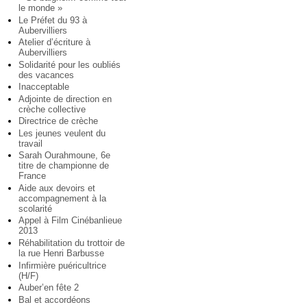
le monde »
Le Préfet du 93 à
Aubervilliers
Atelier d’écriture à
Aubervilliers
Solidarité pour les oubliés
des vacances
Inacceptable
Adjointe de direction en
crèche collective
Directrice de crèche
Les jeunes veulent du
travail
Sarah Ourahmoune, 6e
titre de championne de
France
Aide aux devoirs et
accompagnement à la
scolarité
Appel à Film Cinébanlieue
2013
Réhabilitation du trottoir de
la rue Henri Barbusse
Infirmière puéricultrice
(H/F)
Auber’en fête 2
Bal et accordéons