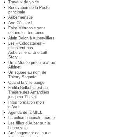
Travaux de voirie
Rénovation de la Poste
principale
Aubermensuel
Ave Césaire !
Faire Métropole sans
défaire les territoires
Alain Delon à Aubervilliers
Les « Colocataires »
n’habitent pas
Aubervilliers. Une Loft
Story...
Un « Musée précaire » rue
Albinet
Un square au nom de
Thierry Saganta
Quand la ville bouge
Fadila Belkebla est au
Théâtre des Amandiers
jusqu’au 11 avril
Infos formation mois
d’Avril
Agenda de la MIEL
La police nationale recrute
Les filles d’Auber sur la
bonne voie
Aménagement de la rue