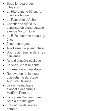
Sous le regard des
citoyens
La tête dans le béton, la
main sur le coeur
Le Panthéon d’Auber
Chantier de VEOLIA
canalisation d’eau potable
avenue Victor Hugo
Le Brésil comme si vous y
étiez
Joue contre joue
Auxiliaires de puériculture
Sports au féminin dans les
banlieues
Avis d’enquête publique
Le sport, c’est la santé !
Information et dépistage
Rénovation de la piste
d’athlétisme du Stade
Auguste Delaune
Le centre nautique
s’appelle désormais
Marlène Peratou
Le square Docteur Julien
Saiz a été inauguré
Educatrice de jeunes
enfants