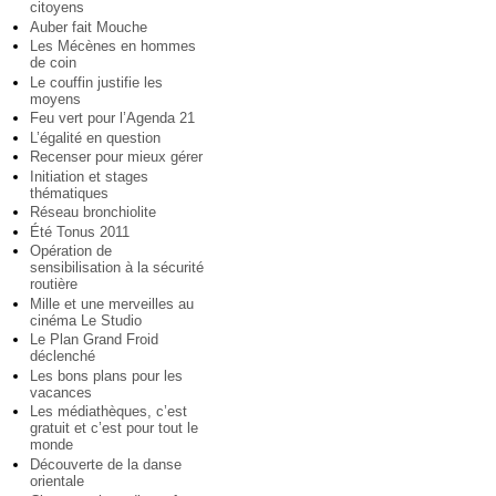
citoyens
Auber fait Mouche
Les Mécènes en hommes
de coin
Le couffin justifie les
moyens
Feu vert pour l’Agenda 21
L’égalité en question
Recenser pour mieux gérer
Initiation et stages
thématiques
Réseau bronchiolite
Été Tonus 2011
Opération de
sensibilisation à la sécurité
routière
Mille et une merveilles au
cinéma Le Studio
Le Plan Grand Froid
déclenché
Les bons plans pour les
vacances
Les médiathèques, c’est
gratuit et c’est pour tout le
monde
Découverte de la danse
orientale