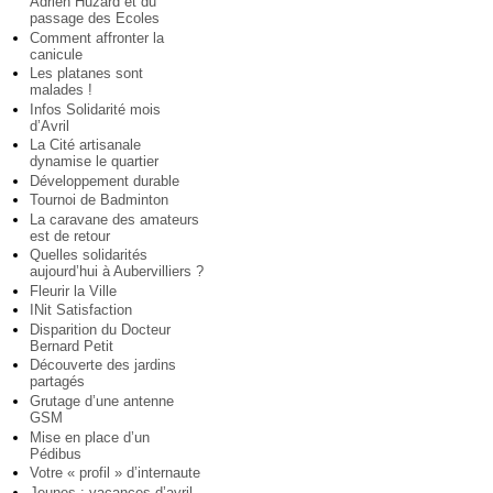
Adrien Huzard et du
passage des Ecoles
Comment affronter la
canicule
Les platanes sont
malades !
Infos Solidarité mois
d’Avril
La Cité artisanale
dynamise le quartier
Développement durable
Tournoi de Badminton
La caravane des amateurs
est de retour
Quelles solidarités
aujourd’hui à Aubervilliers ?
Fleurir la Ville
INit Satisfaction
Disparition du Docteur
Bernard Petit
Découverte des jardins
partagés
Grutage d’une antenne
GSM
Mise en place d’un
Pédibus
Votre « profil » d’internaute
Jeunes : vacances d’avril