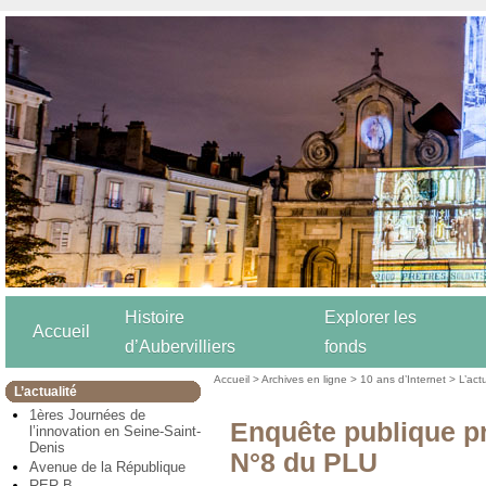
Histoire
Explorer les
Accueil
d’Aubervilliers
fonds
Accueil
>
Archives en ligne
>
10 ans d’Internet
>
L’act
L’actualité
1ères Journées de
Enquête publique pr
l’innovation en Seine-Saint-
Denis
N°8 du PLU
Avenue de la République
RER B