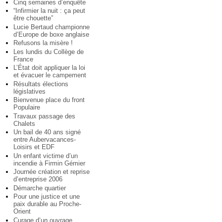
Cinq semaines d’enquête
“Infirmier la nuit : ça peut
être chouette”
Lucie Bertaud championne
d’Europe de boxe anglaise
Refusons la misère !
Les lundis du Collège de
France
L’État doit appliquer la loi
et évacuer le campement
Résultats élections
législatives
Bienvenue place du front
Populaire
Travaux passage des
Chalets
Un bail de 40 ans signé
entre Aubervacances-
Loisirs et EDF
Un enfant victime d’un
incendie à Firmin Gémier
Journée création et reprise
d’entreprise 2006
Démarche quartier
Pour une justice et une
paix durable au Proche-
Orient
Curage d’un ouvrage