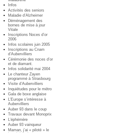
Infos
Activités des seniors
Maladie d’Alzheimer
Déménagement des
bornes de mise à jour
Vitale
Inscriptions Noces d’or
2006
Infos scolaires juin 2005
Inscriptions au Cnam
d’Aubervilliers
Cérémonie des noces d’or
et de diamant.
Infos solidarité mai 2004
Le chanteur Zayen
programmé à Strasbourg
Visite d’Aubervilliers
Inquiétudes pour le métro
Gala de boxe anglaise
L’Europe s’intéresse à
Aubervilliers
Auber 93 dans le coup
Travaux devant Monoprix
L’éphémère
Auber 93 vainqueur
Maman, j’ai « piloté » le