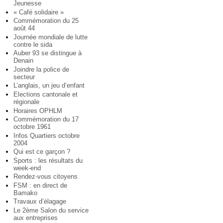
Jeunesse
« Café solidaire »
Commémoration du 25
août 44
Journée mondiale de lutte
contre le sida
Auber 93 se distingue à
Denain
Joindre la police de
secteur
L’anglais, un jeu d’enfant
Elections cantonale et
régionale
Horaires OPHLM
Commémoration du 17
octobre 1961
Infos Quartiers octobre
2004
Qui est ce garçon ?
Sports : les résultats du
week-end
Rendez-vous citoyens
FSM : en direct de
Bamako
Travaux d’élagage
Le 2ème Salon du service
aux entreprises