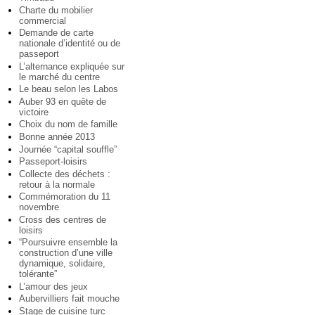
Charte du mobilier
commercial
Demande de carte
nationale d’identité ou de
passeport
L’alternance expliquée sur
le marché du centre
Le beau selon les Labos
Auber 93 en quête de
victoire
Choix du nom de famille
Bonne année 2013
Journée “capital souffle”
Passeport-loisirs
Collecte des déchets :
retour à la normale
Commémoration du 11
novembre
Cross des centres de
loisirs
“Poursuivre ensemble la
construction d’une ville
dynamique, solidaire,
tolérante”
L’amour des jeux
Aubervilliers fait mouche
Stage de cuisine turc