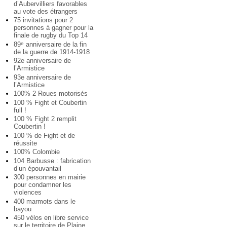
d’Aubervilliers favorables
au vote des étrangers
75 invitations pour 2
personnes à gagner pour la
finale de rugby du Top 14
89
anniversaire de la fin
e
de la guerre de 1914-1918
92e anniversaire de
l’Armistice
93e anniversaire de
l’Armistice
100% 2 Roues motorisés
100 % Fight et Coubertin
full !
100 % Fight 2 remplit
Coubertin !
100 % de Fight et de
réussite
100% Colombie
104 Barbusse : fabrication
d’un épouvantail
300 personnes en mairie
pour condamner les
violences
400 marmots dans le
bayou
450 vélos en libre service
sur le territoire de Plaine