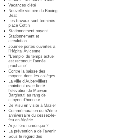
Vacances d’été
Nouvelle victoire du Boxing
Beat
Les travaux sont terminés
place Cottin
Stationnement payant
Stationnement et
circulation
Journée portes ouvertes à
l’Hôpital Avicenne
"L’emploi du temps actuel
est reconduit l’année
prochaine"
Contre la baisse des
moyens dans les collèges
La ville d’Aubervilliers
maintient avec fierté
l’élévation de Marwan
Barghouti au rang de
citoyen d’honneur
De Visu en visite à Mazier
Commémoration du 52ème
anniversaire du cessez-le-
feu en Algérie
Ai-je l’ère numérique ?
La prévention a de l’avenir
Sous le regard des