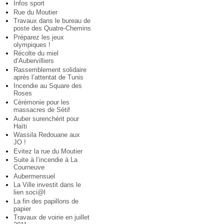
Infos sport
Rue du Moutier
Travaux dans le bureau de
poste des Quatre-Chemins
Préparez les jeux
olympiques !
Récolte du miel
d’Aubervilliers
Rassemblement solidaire
après l’attentat de Tunis
Incendie au Square des
Roses
Cérémonie pour les
massacres de Sétif
Auber surenchérit pour
Haïti
Wassila Redouane aux
JO !
Evitez la rue du Moutier
Suite à l’incendie à La
Courneuve
Aubermensuel
La Ville investit dans le
lien soci@l
La fin des papillons de
papier
Travaux de voirie en juillet