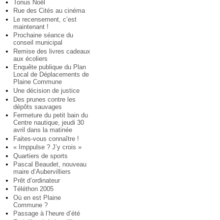
Tonus Noël
Rue des Cités au cinéma
Le recensement, c’est
maintenant !
Prochaine séance du
conseil municipal
Remise des livres cadeaux
aux écoliers
Enquête publique du Plan
Local de Déplacements de
Plaine Commune
Une décision de justice
Des prunes contre les
dépôts sauvages
Fermeture du petit bain du
Centre nautique, jeudi 30
avril dans la matinée
Faites-vous connaître !
« Imppulse ? J’y crois »
Quartiers de sports
Pascal Beaudet, nouveau
maire d’Aubervilliers
Prêt d’ordinateur
Téléthon 2005
Où en est Plaine
Commune ?
Passage à l’heure d’été