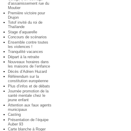
d’assainissement rue du
Moutier
Première victoire pour
Drujon
Totof invité du roi de
Thaïlande
Stage d’aquarelle
Concours de scénarios
Ensemble contre toutes
les violences !
Tranquilité vacances
Départ à la retraite
Nouveaux horaires dans
les maisons de l’enfance
Décès d’Adrien Huzard
Référendum sur la
constitution européenne
Plus d’infos et de débats
Journée promotion de la
santé mentale chez le
jeune enfant
Attention aux faux agents
municipaux
Casting
Présentation de l’équipe
Auber 93
Carte blanche à Roger