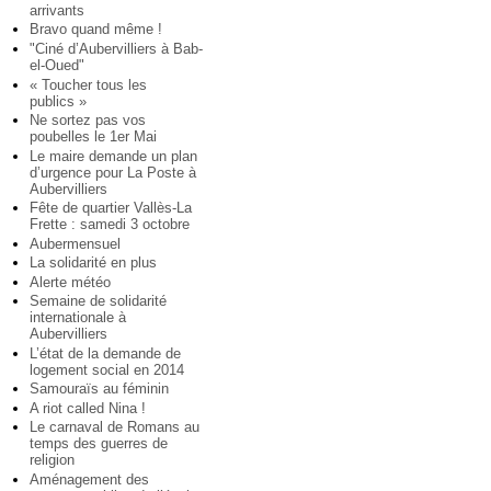
arrivants
Bravo quand même !
"Ciné d’Aubervilliers à Bab-
el-Oued"
« Toucher tous les
publics »
Ne sortez pas vos
poubelles le 1er Mai
Le maire demande un plan
d’urgence pour La Poste à
Aubervilliers
Fête de quartier Vallès-La
Frette : samedi 3 octobre
Aubermensuel
La solidarité en plus
Alerte météo
Semaine de solidarité
internationale à
Aubervilliers
L’état de la demande de
logement social en 2014
Samouraïs au féminin
A riot called Nina !
Le carnaval de Romans au
temps des guerres de
religion
Aménagement des