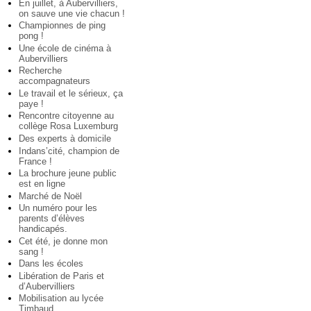
En juillet, à Aubervilliers,
on sauve une vie chacun !
Championnes de ping
pong !
Une école de cinéma à
Aubervilliers
Recherche
accompagnateurs
Le travail et le sérieux, ça
paye !
Rencontre citoyenne au
collège Rosa Luxemburg
Des experts à domicile
Indans’cité, champion de
France !
La brochure jeune public
est en ligne
Marché de Noël
Un numéro pour les
parents d’élèves
handicapés.
Cet été, je donne mon
sang !
Dans les écoles
Libération de Paris et
d’Aubervilliers
Mobilisation au lycée
Timbaud