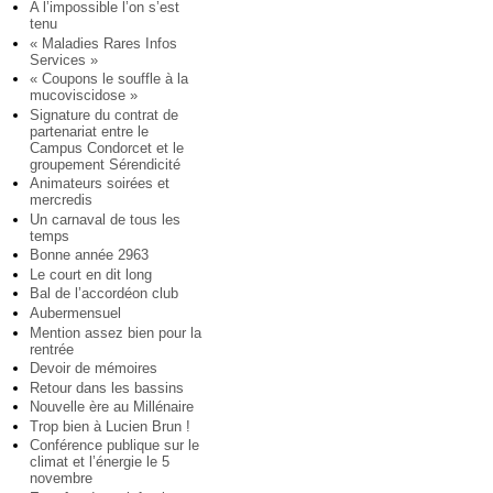
A l’impossible l’on s’est
tenu
« Maladies Rares Infos
Services »
« Coupons le souffle à la
mucoviscidose »
Signature du contrat de
partenariat entre le
Campus Condorcet et le
groupement Sérendicité
Animateurs soirées et
mercredis
Un carnaval de tous les
temps
Bonne année 2963
Le court en dit long
Bal de l’accordéon club
Aubermensuel
Mention assez bien pour la
rentrée
Devoir de mémoires
Retour dans les bassins
Nouvelle ère au Millénaire
Trop bien à Lucien Brun !
Conférence publique sur le
climat et l’énergie le 5
novembre