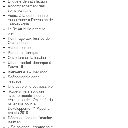
Enquête de satisfaction
Accompagnement des
soins palliatifs
Voeux à la communauté
musulmane à l’occasion de
l’Aïd-el-Adha
Le 9e art bulle à temps
plein
Hommage aux fusillés de
Chateaubriant
Aubermensuel
Printemps tonique
Ouverture de la location
Urban Football débarque à
Forest Hill
Bienvenue à Auberwood
Scénographie dans
l’espace
Une autre ville est possible
"Aubervilliers solidaire
avec le monde, pour la
réalisation des Objectifs du
Millénaire pour le
Développement"- Appel à
projets 2010
Décès de l’acteur Yasmine
Belmadi
« Se baigner... comme tout