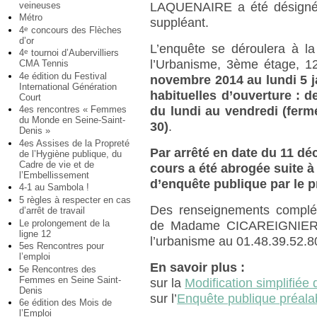
veineuses
LAQUENAIRE a été désignée
Métro
suppléant.
4
concours des Flèches
e
d’or
L’enquête se déroulera à la
4
tournoi d’Aubervilliers
e
l’Urbanisme, 3ème étage, 1
CMA Tennis
4e édition du Festival
novembre 2014 au lundi 5 ja
International Génération
habituelles d’ouverture : d
Court
du lundi au vendredi (ferm
4es rencontres « Femmes
du Monde en Seine-Saint-
30)
.
Denis »
4es Assises de la Propreté
Par arrêté en date du 11 d
de l’Hygiène publique, du
Cadre de vie et de
cours a été abrogée suite à
l’Embellissement
d’enquête publique par le p
4-1 au Sambola !
5 règles à respecter en cas
Des renseignements complé
d’arrêt de travail
Le prolongement de la
de Madame CICAREIGNIER 
ligne 12
l’urbanisme au 01.48.39.52.8
5es Rencontres pour
l’emploi
En savoir plus :
5e Rencontres des
Femmes en Seine Saint-
sur la
Modification simplifié
Denis
sur l’
Enquête publique préala
6e édition des Mois de
l’Emploi