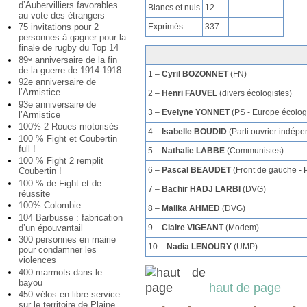
d’Aubervilliers favorables
Blancs et nuls
12
au vote des étrangers
Exprimés
337
75 invitations pour 2
personnes à gagner pour la
finale de rugby du Top 14
89
anniversaire de la fin
e
de la guerre de 1914-1918
1 –
Cyril BOZONNET
(FN)
92e anniversaire de
l’Armistice
2 –
Henri FAUVEL
(divers écologistes)
93e anniversaire de
3 –
Evelyne YONNET
(PS - Europe écolog
l’Armistice
100% 2 Roues motorisés
4 –
Isabelle BOUDID
(Parti ouvrier indépe
100 % Fight et Coubertin
full !
5 –
Nathalie LABBE
(Communistes)
100 % Fight 2 remplit
6 –
Pascal BEAUDET
(Front de gauche - 
Coubertin !
100 % de Fight et de
7 –
Bachir HADJ LARBI
(DVG)
réussite
100% Colombie
8 –
Malika AHMED
(DVG)
104 Barbusse : fabrication
9 –
Claire VIGEANT
(Modem)
d’un épouvantail
300 personnes en mairie
10 –
Nadia LENOURY
(UMP)
pour condamner les
violences
400 marmots dans le
bayou
haut de page
450 vélos en libre service
sur le territoire de Plaine