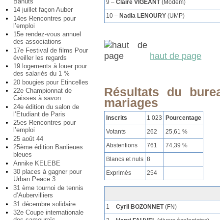
Bahuts
9 –
Claire VIGEANT
(Modem)
14 juillet façon Auber
10 –
Nadia LENOURY
(UMP)
14es Rencontres pour
l’emploi
15e rendez-vous annuel
des associations
17e Festival de films Pour
haut de page
éveiller les regards
19 logements à louer pour
des salariés du 1 %
20 bougies pour Etincelles
Résultats du bure
22e Championnat de
Caisses à savon
mariages
24e édition du salon de
l’Etudiant de Paris
Inscrits
1 023
Pourcentage
25es Rencontres pour
l’emploi
Votants
262
25,61 %
25 août 44
Abstentions
761
74,39 %
25ème édition Banlieues
bleues
Blancs et nuls
8
Annike KELEBE
30 places à gagner pour
Exprimés
254
Urban Peace 3
31 ème tournoi de tennis
d’Aubervilliers
31 décembre solidaire
1 –
Cyril BOZONNET
(FN)
32e Coupe internationale
des samouraïs