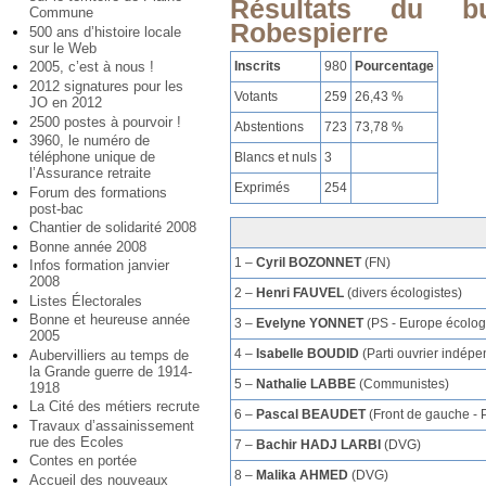
Résultats du 
Commune
Robespierre
500 ans d’histoire locale
sur le Web
Inscrits
980
Pourcentage
2005, c’est à nous !
2012 signatures pour les
Votants
259
26,43 %
JO en 2012
2500 postes à pourvoir !
Abstentions
723
73,78 %
3960, le numéro de
téléphone unique de
Blancs et nuls
3
l’Assurance retraite
Exprimés
254
Forum des formations
post-bac
Chantier de solidarité 2008
Bonne année 2008
1 –
Cyril BOZONNET
(FN)
Infos formation janvier
2008
2 –
Henri FAUVEL
(divers écologistes)
Listes Électorales
Bonne et heureuse année
3 –
Evelyne YONNET
(PS - Europe écolog
2005
4 –
Isabelle BOUDID
(Parti ouvrier indépe
Aubervilliers au temps de
la Grande guerre de 1914-
5 –
Nathalie LABBE
(Communistes)
1918
La Cité des métiers recrute
6 –
Pascal BEAUDET
(Front de gauche - 
Travaux d’assainissement
rue des Ecoles
7 –
Bachir HADJ LARBI
(DVG)
Contes en portée
8 –
Malika AHMED
(DVG)
Accueil des nouveaux