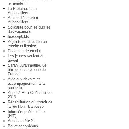
le monde »
Le Préfet du 93 à
Aubervilliers
Atelier d’écriture à
Aubervilliers
Solidarité pour les oubliés
des vacances
Inacceptable
Adjointe de direction en
crèche collective
Directrice de crèche
Les jeunes veulent du
travail
Sarah Ourahmoune, 6e
titre de championne de
France
Aide aux devoirs et
accompagnement à la
scolarité
Appel à Film Cinébanlieue
2013
Réhabilitation du trottoir de
la rue Henri Barbusse
Infirmière puéricultrice
(H/F)
Auber’en fête 2
Bal et accordéons