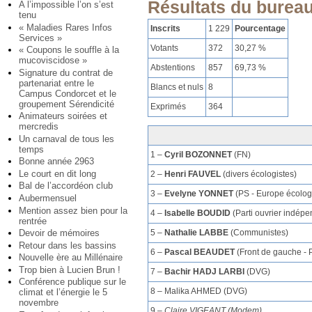
Résultats du bureau
A l’impossible l’on s’est
tenu
« Maladies Rares Infos
Inscrits
1 229
Pourcentage
Services »
Votants
372
30,27 %
« Coupons le souffle à la
mucoviscidose »
Abstentions
857
69,73 %
Signature du contrat de
partenariat entre le
Blancs et nuls
8
Campus Condorcet et le
groupement Sérendicité
Exprimés
364
Animateurs soirées et
mercredis
Un carnaval de tous les
temps
1 –
Cyril BOZONNET
(FN)
Bonne année 2963
Le court en dit long
2 –
Henri FAUVEL
(divers écologistes)
Bal de l’accordéon club
3 –
Evelyne YONNET
(PS - Europe écolog
Aubermensuel
Mention assez bien pour la
4 –
Isabelle BOUDID
(Parti ouvrier indépe
rentrée
Devoir de mémoires
5 –
Nathalie LABBE
(Communistes)
Retour dans les bassins
6 –
Pascal BEAUDET
(Front de gauche - 
Nouvelle ère au Millénaire
Trop bien à Lucien Brun !
7 –
Bachir HADJ LARBI
(DVG)
Conférence publique sur le
8 – Malika AHMED (DVG)
climat et l’énergie le 5
novembre
9 –
Claire VIGEANT (Modem)