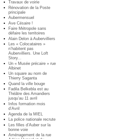
Travaux de voirie
Rénovation de la Poste
principale
Aubermensuel
Ave Césaire !
Faire Métropole sans
défaire les territoires
Alain Delon à Aubervilliers
Les « Colocataires »
n’habitent pas
Aubervilliers. Une Loft
Story...
Un « Musée précaire » rue
Albinet
Un square au nom de
Thierry Saganta
Quand la ville bouge
Fadila Belkebla est au
Théâtre des Amandiers
jusqu’au 11 avril
Infos formation mois
d’Avril
Agenda de la MIEL
La police nationale recrute
Les filles d’Auber sur la
bonne voie
Aménagement de la rue