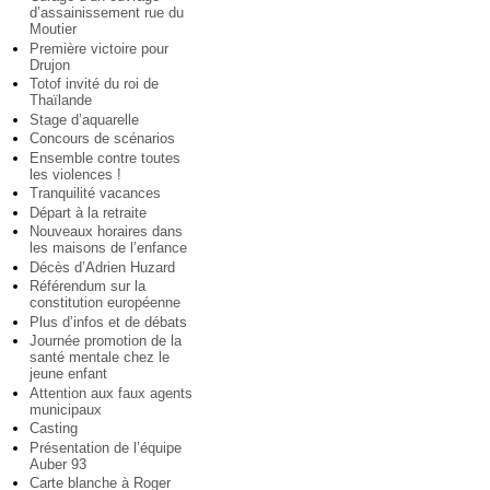
d’assainissement rue du
Moutier
Première victoire pour
Drujon
Totof invité du roi de
Thaïlande
Stage d’aquarelle
Concours de scénarios
Ensemble contre toutes
les violences !
Tranquilité vacances
Départ à la retraite
Nouveaux horaires dans
les maisons de l’enfance
Décès d’Adrien Huzard
Référendum sur la
constitution européenne
Plus d’infos et de débats
Journée promotion de la
santé mentale chez le
jeune enfant
Attention aux faux agents
municipaux
Casting
Présentation de l’équipe
Auber 93
Carte blanche à Roger