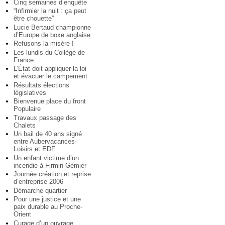
Cinq semaines d’enquête
“Infirmier la nuit : ça peut
être chouette”
Lucie Bertaud championne
d’Europe de boxe anglaise
Refusons la misère !
Les lundis du Collège de
France
L’État doit appliquer la loi
et évacuer le campement
Résultats élections
législatives
Bienvenue place du front
Populaire
Travaux passage des
Chalets
Un bail de 40 ans signé
entre Aubervacances-
Loisirs et EDF
Un enfant victime d’un
incendie à Firmin Gémier
Journée création et reprise
d’entreprise 2006
Démarche quartier
Pour une justice et une
paix durable au Proche-
Orient
Curage d’un ouvrage