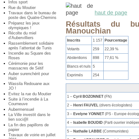
Infos sport
Rue du Moutier
haut de page
Travaux dans le bureau de
poste des Quatre-Chemins
Résultats du b
Préparez les jeux
olympiques !
Manouchian
Récolte du miel
d’Aubervilliers
Inscrits
1 157
Pourcentage
Rassemblement solidaire
après l’attentat de Tunis
Votants
259
22,39 %
Incendie au Square des
Abstentions
898
77,61 %
Roses
Cérémonie pour les
Blancs et nuls
5
massacres de Sétif
Auber surenchérit pour
Exprimés
254
Haïti
Wassila Redouane aux
JO !
Evitez la rue du Moutier
1 –
Cyril BOZONNET
(FN)
Suite à l’incendie à La
Courneuve
2 –
Henri FAUVEL
(divers écologistes)
Aubermensuel
3 –
Evelyne YONNET
(PS - Europe écolog
La Ville investit dans le
lien soci@l
4 –
Isabelle BOUDID
(Parti ouvrier indépe
La fin des papillons de
papier
5 –
Nathalie LABBE
(Communistes)
Travaux de voirie en juillet