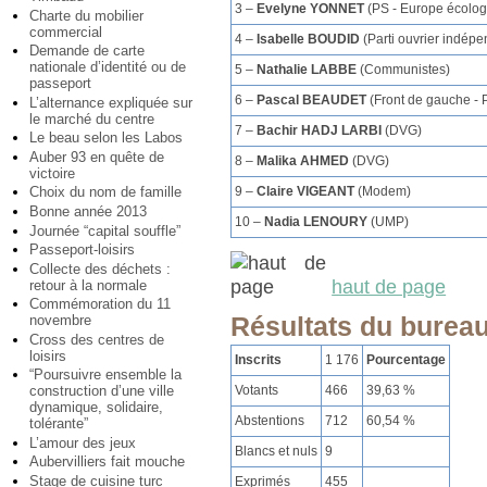
3 –
Evelyne YONNET
(PS - Europe écolog
Charte du mobilier
commercial
4 –
Isabelle BOUDID
(Parti ouvrier indépe
Demande de carte
nationale d’identité ou de
5 –
Nathalie LABBE
(Communistes)
passeport
6 –
Pascal BEAUDET
(Front de gauche - 
L’alternance expliquée sur
le marché du centre
7 –
Bachir HADJ LARBI
(DVG)
Le beau selon les Labos
Auber 93 en quête de
8 –
Malika AHMED
(DVG)
victoire
9 –
Claire VIGEANT
(Modem)
Choix du nom de famille
Bonne année 2013
10 –
Nadia LENOURY
(UMP)
Journée “capital souffle”
Passeport-loisirs
Collecte des déchets :
haut de page
retour à la normale
Commémoration du 11
Résultats du bureau
novembre
Cross des centres de
loisirs
Inscrits
1 176
Pourcentage
“Poursuivre ensemble la
construction d’une ville
Votants
466
39,63 %
dynamique, solidaire,
Abstentions
712
60,54 %
tolérante”
L’amour des jeux
Blancs et nuls
9
Aubervilliers fait mouche
Stage de cuisine turc
Exprimés
455