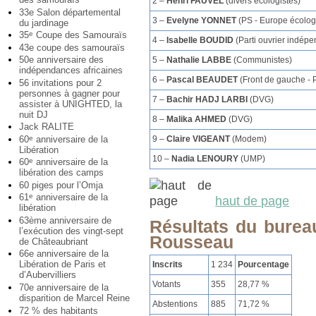
2 –
Henri FAUVEL
(divers écologistes)
33e Salon départemental
3 –
Evelyne YONNET
(PS - Europe écolog
du jardinage
35
Coupe des Samouraïs
e
4 –
Isabelle BOUDID
(Parti ouvrier indépe
43e coupe des samouraïs
50e anniversaire des
5 –
Nathalie LABBE
(Communistes)
indépendances africaines
6 –
Pascal BEAUDET
(Front de gauche - 
56 invitations pour 2
personnes à gagner pour
7 –
Bachir HADJ LARBI
(DVG)
assister à UNIGHTED, la
nuit DJ
8 –
Malika AHMED
(DVG)
Jack RALITE
60
anniversaire de la
e
9 –
Claire VIGEANT
(Modem)
Libération
10 –
Nadia LENOURY
(UMP)
60
anniversaire de la
e
libération des camps
60 piges pour l’Omja
61
anniversaire de la
e
haut de page
libération
63ème anniversaire de
Résultats du burea
l’exécution des vingt-sept
Rousseau
de Châteaubriant
66e anniversaire de la
Libération de Paris et
Inscrits
1 234
Pourcentage
d’Aubervilliers
Votants
355
28,77 %
70e anniversaire de la
disparition de Marcel Reine
Abstentions
885
71,72 %
72 % des habitants