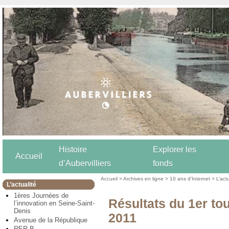
Histoire
Explorer les
Accueil
d’Aubervilliers
fonds
Accueil
>
Archives en ligne
>
10 ans d’Internet
>
L’act
L’actualité
1ères Journées de
Résultats du 1er to
l’innovation en Seine-Saint-
Denis
2011
Avenue de la République
RER B