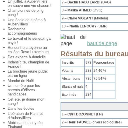
En juillet, à Aubervilliers,
7 –
Bachir HADJ LARBI
(DVG)
on sauve une vie chacun !
8 –
Malika AHMED
(DVG)
Championnes de ping
pong !
9 –
Claire VIGEANT
(Modem)
Une école de cinéma à
Aubervilliers
10 –
Nadia LENOURY
(UMP)
Recherche
accompagnateurs
Le travail et le sérieux, ça
haut de page
paye !
Rencontre citoyenne au
collège Rosa Luxemburg
Résultats du bureau
Des experts à domicile
Indans’cité, champion de
Inscrits
973
Pourcentage
France !
Votants
238
24,46 %
La brochure jeune public
est en ligne
Abstentions
735
75,54 %
Marché de Noël
Un numéro pour les
Blancs et nuls
4
parents d’élèves
handicapés.
Exprimés
234
Cet été, je donne mon
sang !
Dans les écoles
Libération de Paris et
1 –
Cyril BOZONNET
(FN)
d’Aubervilliers
2 –
Henri FAUVEL
(divers écologistes)
Mobilisation au lycée
Timbaud