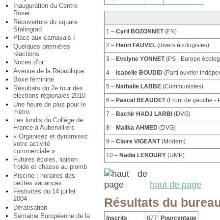
Inauguration du Centre
Roser
Réouverture du square
Stalingrad
1 –
Cyril BOZONNET
(FN)
Place aux carnavals !
2 –
Henri FAUVEL
(divers écologistes)
Quelques premières
réactions
3 –
Evelyne YONNET
(PS - Europe écolog
Noces d’or
Avenue de la République
4 –
Isabelle BOUDID
(Parti ouvrier indépe
Boxe féminine
5 –
Nathalie LABBE
(Communistes)
Résultats du 2e tour des
élections régionales 2010
6 –
Pascal BEAUDET
(Front de gauche - 
Une heure de plus pour le
métro
7 –
Bachir HADJ LARBI
(DVG)
Les lundis du Collège de
France à Aubervilliers
8 –
Malika AHMED
(DVG)
« Organisez et dynamisez
9 –
Claire VIGEANT
(Modem)
votre activité
commerciale »
10 –
Nadia LENOURY
(UMP)
Futures écoles, liaison
froide et chasse au plomb
Piscine : horaires des
petites vacances
haut de page
Festivités du 14 juillet
2004
Résultats du bureau
Dératisation
Semaine Européenne de la
Inscrits
877
Pourcentage