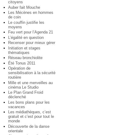
citoyens
Auber fait Mouche
Les Mécènes en hommes
de coin
Le couffin justifie les
moyens
Feu vert pour l’Agenda 21
L’égalité en question
Recenser pour mieux gérer
Initiation et stages
thématiques
Réseau bronchiolite
Été Tonus 2011
Opération de
sensibilisation à la sécurité
routière
Mille et une merveilles au
cinéma Le Studio
Le Plan Grand Froid
déclenché
Les bons plans pour les
vacances
Les médiathèques, c’est
gratuit et c’est pour tout le
monde
Découverte de la danse
orientale