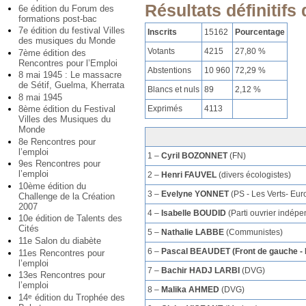
Résultats définitifs
6e édition du Forum des
formations post-bac
7e édition du festival Villes
Inscrits
15162
Pourcentage
des musiques du Monde
Votants
4215
27,80 %
7ème édition des
Rencontres pour l’Emploi
Abstentions
10 960
72,29 %
8 mai 1945 : Le massacre
de Sétif, Guelma, Kherrata
Blancs et nuls
89
2,12 %
8 mai 1945
Exprimés
4113
8ème édition du Festival
Villes des Musiques du
Monde
8e Rencontres pour
l’emploi
1 –
Cyril BOZONNET
(FN)
9es Rencontres pour
l’emploi
2 –
Henri FAUVEL
(divers écologistes)
10ème édition du
3 –
Evelyne YONNET
(PS - Les Verts- Eu
Challenge de la Création
2007
4 –
Isabelle BOUDID
(Parti ouvrier indépe
10e édition de Talents des
Cités
5 –
Nathalie LABBE
(Communistes)
11e Salon du diabète
6 –
Pascal BEAUDET (Front de gauche - 
11es Rencontres pour
l’emploi
7 –
Bachir HADJ LARBI
(DVG)
13es Rencontres pour
l’emploi
8 –
Malika AHMED
(DVG)
14
édition du Trophée des
e