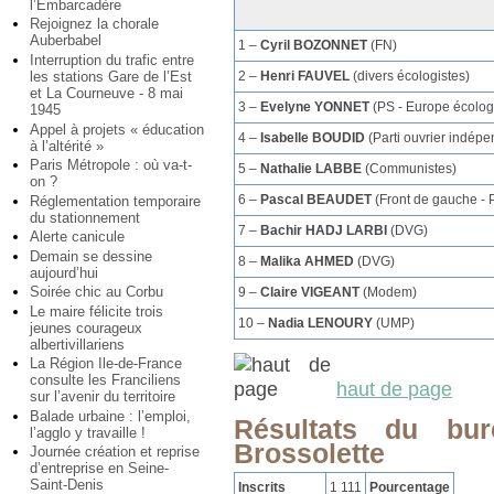
l’Embarcadère
Rejoignez la chorale
Auberbabel
1 –
Cyril BOZONNET
(FN)
Interruption du trafic entre
2 –
Henri FAUVEL
(divers écologistes)
les stations Gare de l’Est
et La Courneuve - 8 mai
3 –
Evelyne YONNET
(PS - Europe écolog
1945
Appel à projets « éducation
4 –
Isabelle BOUDID
(Parti ouvrier indépe
à l’altérité »
Paris Métropole : où va-t-
5 –
Nathalie LABBE
(Communistes)
on ?
6 –
Pascal BEAUDET
(Front de gauche - 
Réglementation temporaire
du stationnement
7 –
Bachir HADJ LARBI
(DVG)
Alerte canicule
Demain se dessine
8 –
Malika AHMED
(DVG)
aujourd’hui
Soirée chic au Corbu
9 –
Claire VIGEANT
(Modem)
Le maire félicite trois
10 –
Nadia LENOURY
(UMP)
jeunes courageux
albertivillariens
La Région Ile-de-France
consulte les Franciliens
haut de page
sur l’avenir du territoire
Balade urbaine : l’emploi,
Résultats du bu
l’agglo y travaille !
Brossolette
Journée création et reprise
d’entreprise en Seine-
Saint-Denis
Inscrits
1 111
Pourcentage