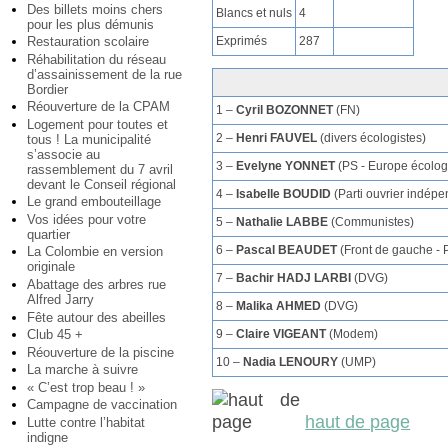
Des billets moins chers
Blancs et nuls
4
pour les plus démunis
Exprimés
287
Restauration scolaire
Réhabilitation du réseau
d’assainissement de la rue
Bordier
Réouverture de la CPAM
1 –
Cyril BOZONNET
(FN)
Logement pour toutes et
2 –
Henri FAUVEL
(divers écologistes)
tous ! La municipalité
s’associe au
3 –
Evelyne YONNET
(PS - Europe écolog
rassemblement du 7 avril
devant le Conseil régional
4 –
Isabelle BOUDID
(Parti ouvrier indépe
Le grand embouteillage
Vos idées pour votre
5 –
Nathalie LABBE
(Communistes)
quartier
6 –
Pascal BEAUDET
(Front de gauche - 
La Colombie en version
originale
7 –
Bachir HADJ LARBI
(DVG)
Abattage des arbres rue
Alfred Jarry
8 –
Malika AHMED
(DVG)
Fête autour des abeilles
9 –
Claire VIGEANT
(Modem)
Club 45 +
Réouverture de la piscine
10 –
Nadia LENOURY
(UMP)
La marche à suivre
« C’est trop beau ! »
Campagne de vaccination
haut de page
Lutte contre l’habitat
indigne