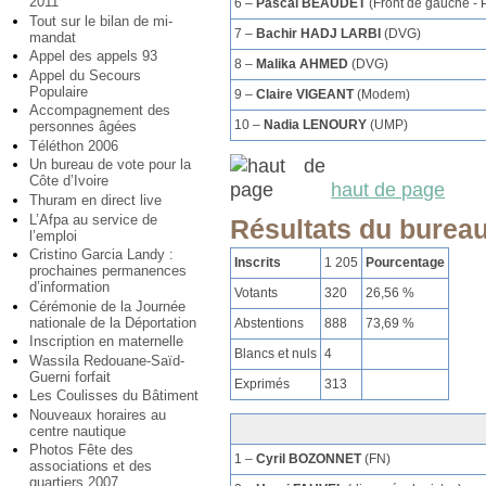
2011
6 –
Pascal BEAUDET
(Front de gauche - 
Tout sur le bilan de mi-
7 –
Bachir HADJ LARBI
(DVG)
mandat
Appel des appels 93
8 –
Malika AHMED
(DVG)
Appel du Secours
Populaire
9 –
Claire VIGEANT
(Modem)
Accompagnement des
10 –
Nadia LENOURY
(UMP)
personnes âgées
Téléthon 2006
Un bureau de vote pour la
Côte d’Ivoire
haut de page
Thuram en direct live
L’Afpa au service de
Résultats du burea
l’emploi
Cristino Garcia Landy :
Inscrits
1 205
Pourcentage
prochaines permanences
d’information
Votants
320
26,56 %
Cérémonie de la Journée
nationale de la Déportation
Abstentions
888
73,69 %
Inscription en maternelle
Blancs et nuls
4
Wassila Redouane-Saïd-
Guerni forfait
Exprimés
313
Les Coulisses du Bâtiment
Nouveaux horaires au
centre nautique
Photos Fête des
1 –
Cyril BOZONNET
(FN)
associations et des
quartiers 2007