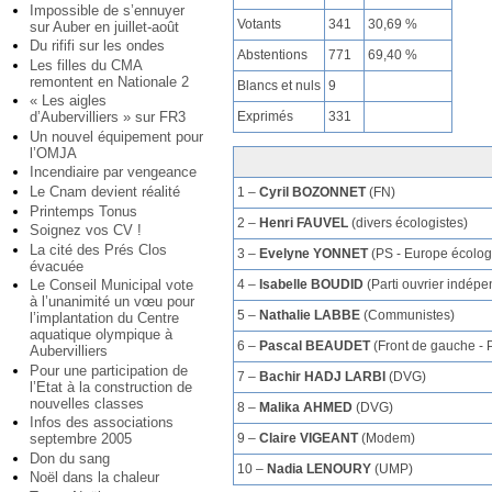
Impossible de s’ennuyer
Votants
341
30,69 %
sur Auber en juillet-août
Du rififi sur les ondes
Abstentions
771
69,40 %
Les filles du CMA
remontent en Nationale 2
Blancs et nuls
9
« Les aigles
Exprimés
331
d’Aubervilliers » sur FR3
Un nouvel équipement pour
l’OMJA
Incendiaire par vengeance
Le Cnam devient réalité
1 –
Cyril BOZONNET
(FN)
Printemps Tonus
2 –
Henri FAUVEL
(divers écologistes)
Soignez vos CV !
La cité des Prés Clos
3 –
Evelyne YONNET
(PS - Europe écolog
évacuée
4 –
Isabelle BOUDID
(Parti ouvrier indépe
Le Conseil Municipal vote
à l’unanimité un vœu pour
5 –
Nathalie LABBE
(Communistes)
l’implantation du Centre
aquatique olympique à
6 –
Pascal BEAUDET
(Front de gauche - 
Aubervilliers
Pour une participation de
7 –
Bachir HADJ LARBI
(DVG)
l’Etat à la construction de
nouvelles classes
8 –
Malika AHMED
(DVG)
Infos des associations
9 –
Claire VIGEANT
(Modem)
septembre 2005
Don du sang
10 –
Nadia LENOURY
(UMP)
Noël dans la chaleur