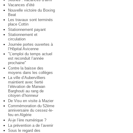
Vacances d’été
Nouvelle victoire du Boxing
Beat
Les travaux sont terminés
place Cottin
Stationnement payant
Stationnement et
circulation
Journée portes ouvertes à
l’Hôpital Avicenne
"L’emploi du temps actuel
est reconduit l’année
prochaine"
Contre la baisse des
moyens dans les collèges
La ville d’Aubervilliers
maintient avec fierté
l’élévation de Marwan
Barghouti au rang de
citoyen d’honneur
De Visu en visite à Mazier
Commémoration du 52ème
anniversaire du cessez-le-
feu en Algérie
Ai-je l’ère numérique ?
La prévention a de l’avenir
Sous le regard des