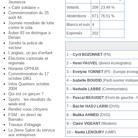
Jeunesse
Votants
206
23,49 %
« Café solidaire »
Commémoration du 25
Abstentions
671
76,51 %
août 44
Journée mondiale de lutte
Blancs et nuls
4
contre le sida
Auber 93 se distingue à
Exprimés
202
Denain
Joindre la police de
secteur
L’anglais, un jeu d’enfant
1 –
Cyril BOZONNET
(FN)
Elections cantonale et
régionale
2 –
Henri FAUVEL
(divers écologistes)
Horaires OPHLM
3 –
Evelyne YONNET
(PS - Europe écolog
Commémoration du 17
octobre 1961
4 –
Isabelle BOUDID
(Parti ouvrier indépe
Infos Quartiers octobre
2004
5 –
Nathalie LABBE
(Communistes)
Qui est ce garçon ?
6 –
Pascal BEAUDET
(Front de gauche - 
Sports : les résultats du
week-end
7 –
Bachir HADJ LARBI
(DVG)
Rendez-vous citoyens
FSM : en direct de
8 –
Malika AHMED
(DVG)
Bamako
9 –
Claire VIGEANT
(Modem)
Travaux d’élagage
Le 2ème Salon du service
10 –
Nadia LENOURY
(UMP)
aux entreprises