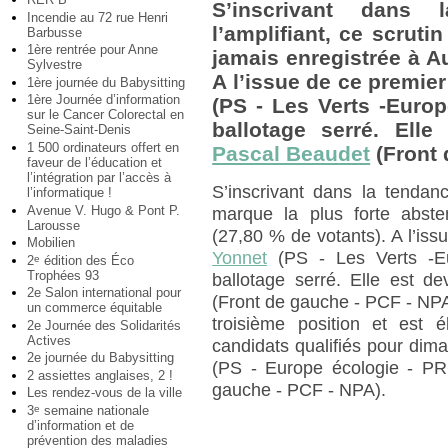
S’inscrivant dans 
Incendie au 72 rue Henri
l’amplifiant, ce scruti
Barbusse
1ère rentrée pour Anne
jamais enregistrée à Au
Sylvestre
A l’issue de ce premier
1ère journée du Babysitting
1ère Journée d’information
(PS - Les Verts -Euro
sur le Cancer Colorectal en
ballotage serré. Ell
Seine-Saint-Denis
1 500 ordinateurs offert en
Pascal Beaudet
(Front 
faveur de l’éducation et
l’intégration par l’accès à
S’inscrivant dans la tendanc
l’informatique !
Avenue V. Hugo & Pont P.
marque la plus forte absten
Larousse
(27,80 % de votants). A l’iss
Mobilien
Yonnet
(PS - Les Verts -E
2
édition des Éco
e
Trophées 93
ballotage serré. Elle est 
2e Salon international pour
(Front de gauche - PCF - NPA)
un commerce équitable
troisième position et est 
2e Journée des Solidarités
Actives
candidats qualifiés pour di
2e journée du Babysitting
(PS - Europe écologie - 
2 assiettes anglaises, 2 !
gauche - PCF - NPA).
Les rendez-vous de la ville
3
semaine nationale
e
d’information et de
prévention des maladies