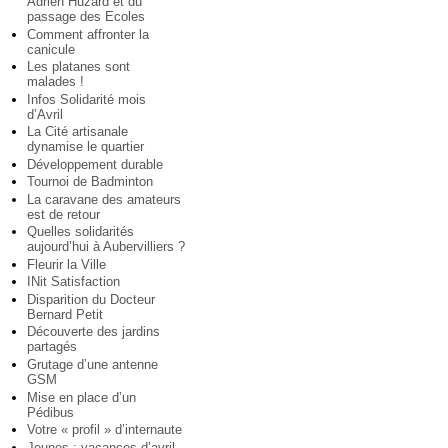
Adrien Huzard et du
passage des Ecoles
Comment affronter la
canicule
Les platanes sont
malades !
Infos Solidarité mois
d’Avril
La Cité artisanale
dynamise le quartier
Développement durable
Tournoi de Badminton
La caravane des amateurs
est de retour
Quelles solidarités
aujourd’hui à Aubervilliers ?
Fleurir la Ville
INit Satisfaction
Disparition du Docteur
Bernard Petit
Découverte des jardins
partagés
Grutage d’une antenne
GSM
Mise en place d’un
Pédibus
Votre « profil » d’internaute
Jeunes : vacances d’avril