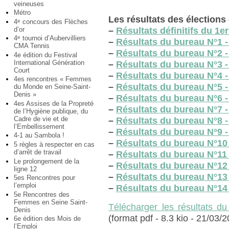
veineuses
Métro
Les résultats des élections
4
concours des Flèches
e
d’or
–
Résultats définitifs du 1e
4
tournoi d’Aubervilliers
e
–
Résultats du bureau N°1 -
CMA Tennis
–
Résultats du bureau N°2 
4e édition du Festival
International Génération
–
Résultats du bureau N°3
Court
–
Résultats du bureau N°4
4es rencontres « Femmes
–
Résultats du bureau N°5 
du Monde en Seine-Saint-
Denis »
–
Résultats du bureau N°6 -
4es Assises de la Propreté
–
Résultats du bureau N°7 
de l’Hygiène publique, du
Cadre de vie et de
–
Résultats du bureau N°8 
l’Embellissement
–
Résultats du bureau N°9 
4-1 au Sambola !
–
Résultats du bureau N°10 
5 règles à respecter en cas
d’arrêt de travail
–
Résultats du bureau N°1
Le prolongement de la
–
Résultats du bureau N°12
ligne 12
–
Résultats du bureau N°13
5es Rencontres pour
l’emploi
–
Résultats du bureau N°14 
5e Rencontres des
Femmes en Seine Saint-
Télécharger les résultats d
Denis
(format pdf - 8.3 kio - 21/03/
6e édition des Mois de
l’Emploi