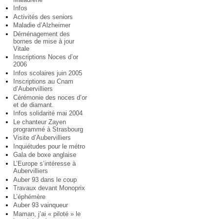
Infos
Activités des seniors
Maladie d’Alzheimer
Déménagement des
bornes de mise à jour
Vitale
Inscriptions Noces d’or
2006
Infos scolaires juin 2005
Inscriptions au Cnam
d’Aubervilliers
Cérémonie des noces d’or
et de diamant.
Infos solidarité mai 2004
Le chanteur Zayen
programmé à Strasbourg
Visite d’Aubervilliers
Inquiétudes pour le métro
Gala de boxe anglaise
L’Europe s’intéresse à
Aubervilliers
Auber 93 dans le coup
Travaux devant Monoprix
L’éphémère
Auber 93 vainqueur
Maman, j’ai « piloté » le