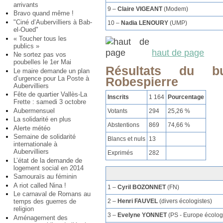
arrivants
9 –
Claire VIGEANT
(Modem)
Bravo quand même !
"Ciné d’Aubervilliers à Bab-
10 –
Nadia LENOURY
(UMP)
el-Oued"
« Toucher tous les
publics »
haut de page
Ne sortez pas vos
poubelles le 1er Mai
Résultats du 
Le maire demande un plan
d’urgence pour La Poste à
Robespierre
Aubervilliers
Fête de quartier Vallès-La
Inscrits
1 164
Pourcentage
Frette : samedi 3 octobre
Aubermensuel
Votants
294
25,26 %
La solidarité en plus
Abstentions
869
74,66 %
Alerte météo
Semaine de solidarité
Blancs et nuls
13
internationale à
Aubervilliers
Exprimés
282
L’état de la demande de
logement social en 2014
Samouraïs au féminin
A riot called Nina !
1 –
Cyril BOZONNET
(FN)
Le carnaval de Romans au
2 –
Henri FAUVEL
(divers écologistes)
temps des guerres de
religion
3 –
Evelyne YONNET
(PS - Europe écolog
Aménagement des