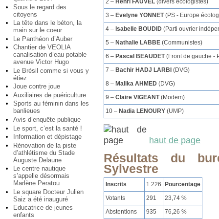
2 –
Henri FAUVEL
(divers écologistes)
Sous le regard des
citoyens
3 –
Evelyne YONNET
(PS - Europe écolog
La tête dans le béton, la
4 –
Isabelle BOUDID
(Parti ouvrier indépe
main sur le coeur
Le Panthéon d’Auber
5 –
Nathalie LABBE
(Communistes)
Chantier de VEOLIA
canalisation d’eau potable
6 –
Pascal BEAUDET
(Front de gauche - 
avenue Victor Hugo
7 –
Bachir HADJ LARBI
(DVG)
Le Brésil comme si vous y
étiez
8 –
Malika AHMED
(DVG)
Joue contre joue
Auxiliaires de puériculture
9 –
Claire VIGEANT
(Modem)
Sports au féminin dans les
banlieues
10 –
Nadia LENOURY
(UMP)
Avis d’enquête publique
Le sport, c’est la santé !
Information et dépistage
haut de page
Rénovation de la piste
d’athlétisme du Stade
Résultats du bu
Auguste Delaune
Sylvestre
Le centre nautique
s’appelle désormais
Marlène Peratou
Inscrits
1 226
Pourcentage
Le square Docteur Julien
Votants
291
23,74 %
Saiz a été inauguré
Educatrice de jeunes
Abstentions
935
76,26 %
enfants