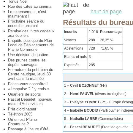
Tonus Noël
Rue des Cités au cinéma
haut de page
Le recensement, c’est
maintenant !
Résultats du bureau
Prochaine séance du
conseil municipal
Remise des livres cadeaux
Inscrits
1 016
Pourcentage
aux écoliers
Votants
288
28,35 %
Enquête publique du Plan
Local de Déplacements de
Abstentions
728
71,65 %
Plaine Commune
Une décision de justice
Blancs et nuls
3
Des prunes contre les
dépôts sauvages
Exprimés
285
Fermeture du petit bain du
Centre nautique, jeudi 30
avril dans la matinée
Faites-vous connaître !
1 –
Cyril BOZONNET
(FN)
« Imppulse ? J’y crois »
2 –
Henri FAUVEL
(divers écologistes)
Quartiers de sports
Pascal Beaudet, nouveau
3 –
Evelyne YONNET
(PS - Europe écolog
maire d’Aubervilliers
Prêt d’ordinateur
4 –
Isabelle BOUDID
(Parti ouvrier indépe
Téléthon 2005
5 –
Nathalie LABBE
(Communistes)
Où en est Plaine
Commune ?
6 –
Pascal BEAUDET
(Front de gauche - 
Passage à l’heure d’été