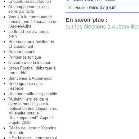
Enquête de satisfaction
Accompagnement des
10 –
Nadia LENOURY
(UMP)
soins palliatifs
Voeux à la communauté
En savoir plus :
musulmane à l’occasion de
sur les élections à Aubervillie
l’Aïd-el-Adha
Le 9e art bulle à temps
plein
Hommage aux fusillés de
Chateaubriant
Aubermensuel
Printemps tonique
Ouverture de la location
Urban Football débarque à
Forest Hill
Bienvenue à Auberwood
Scénographie dans
l’espace
Une autre ville est possible
"Aubervilliers solidaire
avec le monde, pour la
réalisation des Objectifs du
Millénaire pour le
Développement"- Appel à
projets 2010
Décès de l’acteur Yasmine
Belmadi
« Se baigner... comme tout