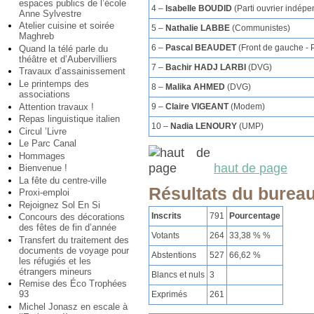
espaces publics de l’école
4 –
Isabelle BOUDID
(Parti ouvrier indépe
Anne Sylvestre
Atelier cuisine et soirée
5 –
Nathalie LABBE
(Communistes)
Maghreb
6 –
Pascal BEAUDET
(Front de gauche - 
Quand la télé parle du
théâtre et d’Aubervilliers
7 –
Bachir HADJ LARBI
(DVG)
Travaux d’assainissement
Le printemps des
8 –
Malika AHMED
(DVG)
associations
Attention travaux !
9 –
Claire VIGEANT
(Modem)
Repas linguistique italien
10 –
Nadia LENOURY
(UMP)
Circul ’Livre
Le Parc Canal
Hommages
haut de page
Bienvenue !
La fête du centre-ville
Résultats du bureau
Proxi-emploi
Rejoignez Sol En Si
Inscrits
791
Pourcentage
Concours des décorations
des fêtes de fin d’année
Votants
264
33,38 % %
Transfert du traitement des
documents de voyage pour
Abstentions
527
66,62 %
les réfugiés et les
étrangers mineurs
Blancs et nuls
3
Remise des Éco Trophées
93
Exprimés
261
Michel Jonasz en escale à