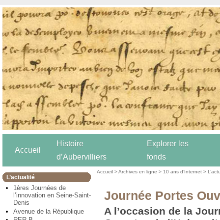
Histoire
Explorer les
Accueil
d’Aubervilliers
fonds
Accueil
>
Archives en ligne
>
10 ans d’Internet
>
L’act
L’actualité
1ères Journées de
Journée Portes Ouv
l’innovation en Seine-Saint-
Denis
A l’occasion de la Jou
Avenue de la République
RER B