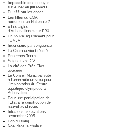
Impossible de s’ennuyer
sur Auber en juillet-août
Du rififi sur les ondes
Les filles du CMA
remontent en Nationale 2
« Les aigles
d’Aubervilliers » sur FR3
Un nouvel équipement pour
l’OMJA
Incendiaire par vengeance
Le Cnam devient réalité
Printemps Tonus
Soignez vos CV !
La cité des Prés Clos
évacuée
Le Conseil Municipal vote
à l’unanimité un vœu pour
l’implantation du Centre
aquatique olympique à
Aubervilliers
Pour une participation de
l’Etat à la construction de
nouvelles classes
Infos des associations
septembre 2005
Don du sang
Noël dans la chaleur