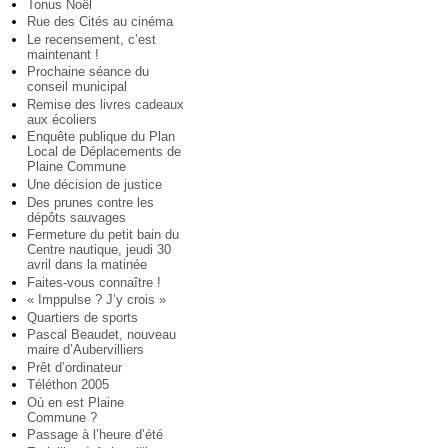
Tonus Noël
Rue des Cités au cinéma
Le recensement, c’est
maintenant !
Prochaine séance du
conseil municipal
Remise des livres cadeaux
aux écoliers
Enquête publique du Plan
Local de Déplacements de
Plaine Commune
Une décision de justice
Des prunes contre les
dépôts sauvages
Fermeture du petit bain du
Centre nautique, jeudi 30
avril dans la matinée
Faites-vous connaître !
« Imppulse ? J’y crois »
Quartiers de sports
Pascal Beaudet, nouveau
maire d’Aubervilliers
Prêt d’ordinateur
Téléthon 2005
Où en est Plaine
Commune ?
Passage à l’heure d’été