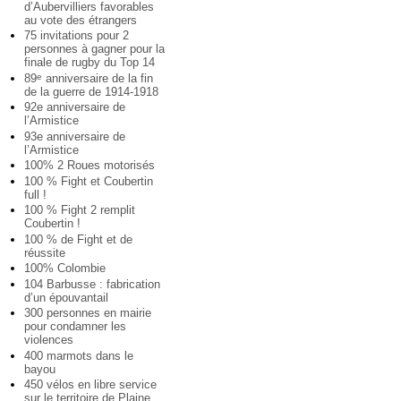
d’Aubervilliers favorables
au vote des étrangers
75 invitations pour 2
personnes à gagner pour la
finale de rugby du Top 14
89
anniversaire de la fin
e
de la guerre de 1914-1918
92e anniversaire de
l’Armistice
93e anniversaire de
l’Armistice
100% 2 Roues motorisés
100 % Fight et Coubertin
full !
100 % Fight 2 remplit
Coubertin !
100 % de Fight et de
réussite
100% Colombie
104 Barbusse : fabrication
d’un épouvantail
300 personnes en mairie
pour condamner les
violences
400 marmots dans le
bayou
450 vélos en libre service
sur le territoire de Plaine