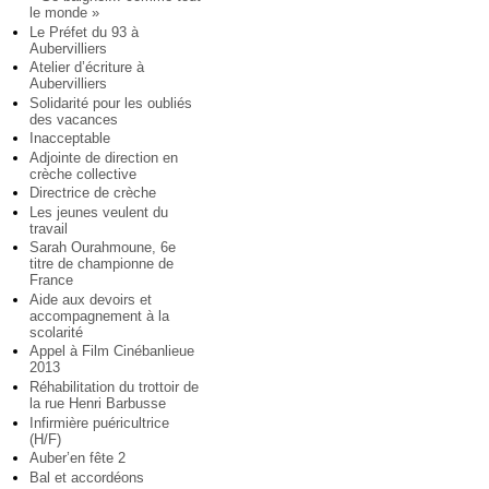
le monde »
Le Préfet du 93 à
Aubervilliers
Atelier d’écriture à
Aubervilliers
Solidarité pour les oubliés
des vacances
Inacceptable
Adjointe de direction en
crèche collective
Directrice de crèche
Les jeunes veulent du
travail
Sarah Ourahmoune, 6e
titre de championne de
France
Aide aux devoirs et
accompagnement à la
scolarité
Appel à Film Cinébanlieue
2013
Réhabilitation du trottoir de
la rue Henri Barbusse
Infirmière puéricultrice
(H/F)
Auber’en fête 2
Bal et accordéons