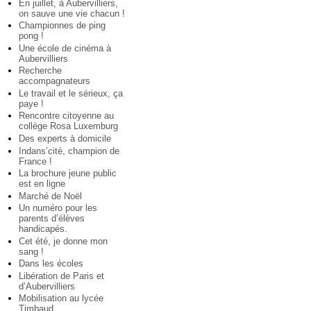
En juillet, à Aubervilliers,
on sauve une vie chacun !
Championnes de ping
pong !
Une école de cinéma à
Aubervilliers
Recherche
accompagnateurs
Le travail et le sérieux, ça
paye !
Rencontre citoyenne au
collège Rosa Luxemburg
Des experts à domicile
Indans’cité, champion de
France !
La brochure jeune public
est en ligne
Marché de Noël
Un numéro pour les
parents d’élèves
handicapés.
Cet été, je donne mon
sang !
Dans les écoles
Libération de Paris et
d’Aubervilliers
Mobilisation au lycée
Timbaud