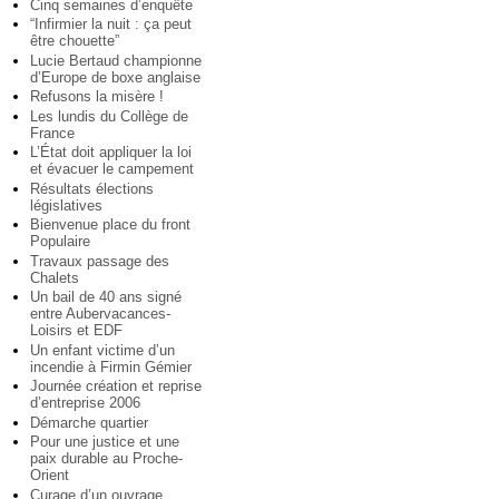
Cinq semaines d’enquête
“Infirmier la nuit : ça peut
être chouette”
Lucie Bertaud championne
d’Europe de boxe anglaise
Refusons la misère !
Les lundis du Collège de
France
L’État doit appliquer la loi
et évacuer le campement
Résultats élections
législatives
Bienvenue place du front
Populaire
Travaux passage des
Chalets
Un bail de 40 ans signé
entre Aubervacances-
Loisirs et EDF
Un enfant victime d’un
incendie à Firmin Gémier
Journée création et reprise
d’entreprise 2006
Démarche quartier
Pour une justice et une
paix durable au Proche-
Orient
Curage d’un ouvrage