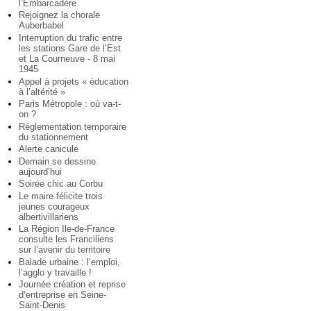
l’Embarcadère
Rejoignez la chorale
Auberbabel
Interruption du trafic entre
les stations Gare de l’Est
et La Courneuve - 8 mai
1945
Appel à projets « éducation
à l’altérité »
Paris Métropole : où va-t-
on ?
Réglementation temporaire
du stationnement
Alerte canicule
Demain se dessine
aujourd’hui
Soirée chic au Corbu
Le maire félicite trois
jeunes courageux
albertivillariens
La Région Ile-de-France
consulte les Franciliens
sur l’avenir du territoire
Balade urbaine : l’emploi,
l’agglo y travaille !
Journée création et reprise
d’entreprise en Seine-
Saint-Denis