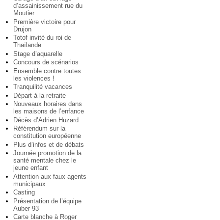
d’assainissement rue du
Moutier
Première victoire pour
Drujon
Totof invité du roi de
Thaïlande
Stage d’aquarelle
Concours de scénarios
Ensemble contre toutes
les violences !
Tranquilité vacances
Départ à la retraite
Nouveaux horaires dans
les maisons de l’enfance
Décès d’Adrien Huzard
Référendum sur la
constitution européenne
Plus d’infos et de débats
Journée promotion de la
santé mentale chez le
jeune enfant
Attention aux faux agents
municipaux
Casting
Présentation de l’équipe
Auber 93
Carte blanche à Roger