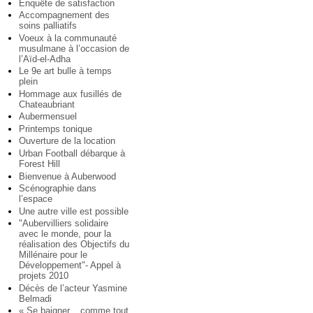
Enquête de satisfaction
Accompagnement des
soins palliatifs
Voeux à la communauté
musulmane à l’occasion de
l’Aïd-el-Adha
Le 9e art bulle à temps
plein
Hommage aux fusillés de
Chateaubriant
Aubermensuel
Printemps tonique
Ouverture de la location
Urban Football débarque à
Forest Hill
Bienvenue à Auberwood
Scénographie dans
l’espace
Une autre ville est possible
"Aubervilliers solidaire
avec le monde, pour la
réalisation des Objectifs du
Millénaire pour le
Développement"- Appel à
projets 2010
Décès de l’acteur Yasmine
Belmadi
« Se baigner... comme tout