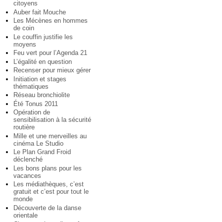
citoyens
Auber fait Mouche
Les Mécènes en hommes
de coin
Le couffin justifie les
moyens
Feu vert pour l’Agenda 21
L’égalité en question
Recenser pour mieux gérer
Initiation et stages
thématiques
Réseau bronchiolite
Été Tonus 2011
Opération de
sensibilisation à la sécurité
routière
Mille et une merveilles au
cinéma Le Studio
Le Plan Grand Froid
déclenché
Les bons plans pour les
vacances
Les médiathèques, c’est
gratuit et c’est pour tout le
monde
Découverte de la danse
orientale