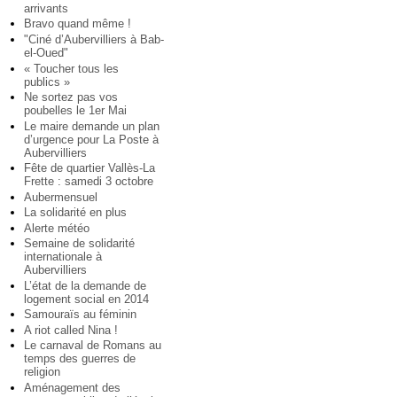
arrivants
Bravo quand même !
"Ciné d’Aubervilliers à Bab-
el-Oued"
« Toucher tous les
publics »
Ne sortez pas vos
poubelles le 1er Mai
Le maire demande un plan
d’urgence pour La Poste à
Aubervilliers
Fête de quartier Vallès-La
Frette : samedi 3 octobre
Aubermensuel
La solidarité en plus
Alerte météo
Semaine de solidarité
internationale à
Aubervilliers
L’état de la demande de
logement social en 2014
Samouraïs au féminin
A riot called Nina !
Le carnaval de Romans au
temps des guerres de
religion
Aménagement des