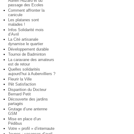
Adrien Huzard et du
passage des Ecoles
Comment affronter la
canicule
Les platanes sont
malades !
Infos Solidarité mois
d’Avril
La Cité artisanale
dynamise le quartier
Développement durable
Tournoi de Badminton
La caravane des amateurs
est de retour
Quelles solidarités
aujourd’hui à Aubervilliers ?
Fleurir la Ville
INit Satisfaction
Disparition du Docteur
Bernard Petit
Découverte des jardins
partagés
Grutage d’une antenne
GSM
Mise en place d’un
Pédibus
Votre « profil » d’internaute
Jeunes : vacances d’avril