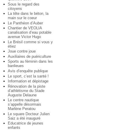
Sous le regard des
citoyens
La tête dans le béton, la
main sur le coeur
Le Panthéon d’Auber
Chantier de VEOLIA
canalisation d’eau potable
avenue Victor Hugo
Le Brésil comme si vous y
étiez
Joue contre joue
Auxiliaires de puériculture
Sports au féminin dans les
banlieues
Avis d’enquête publique
Le sport, c’est la santé !
Information et dépistage
Rénovation de la piste
d’athlétisme du Stade
Auguste Delaune
Le centre nautique
s’appelle désormais
Marlène Peratou
Le square Docteur Julien
Saiz a été inauguré
Educatrice de jeunes
enfants