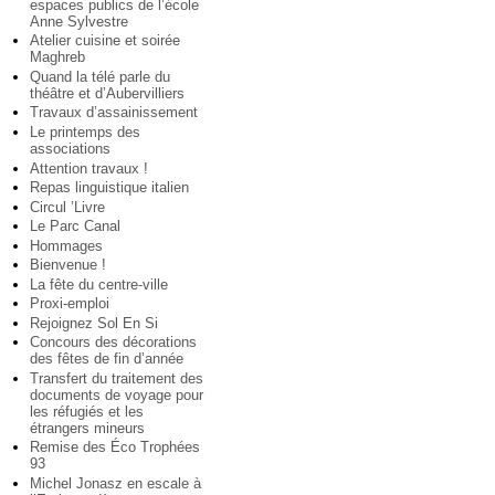
espaces publics de l’école
Anne Sylvestre
Atelier cuisine et soirée
Maghreb
Quand la télé parle du
théâtre et d’Aubervilliers
Travaux d’assainissement
Le printemps des
associations
Attention travaux !
Repas linguistique italien
Circul ’Livre
Le Parc Canal
Hommages
Bienvenue !
La fête du centre-ville
Proxi-emploi
Rejoignez Sol En Si
Concours des décorations
des fêtes de fin d’année
Transfert du traitement des
documents de voyage pour
les réfugiés et les
étrangers mineurs
Remise des Éco Trophées
93
Michel Jonasz en escale à