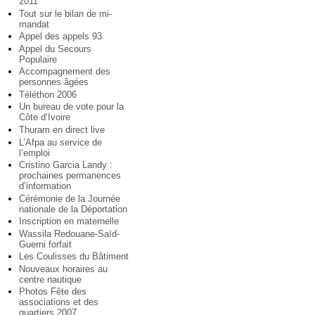
2011
Tout sur le bilan de mi-
mandat
Appel des appels 93
Appel du Secours
Populaire
Accompagnement des
personnes âgées
Téléthon 2006
Un bureau de vote pour la
Côte d’Ivoire
Thuram en direct live
L’Afpa au service de
l’emploi
Cristino Garcia Landy :
prochaines permanences
d’information
Cérémonie de la Journée
nationale de la Déportation
Inscription en maternelle
Wassila Redouane-Saïd-
Guerni forfait
Les Coulisses du Bâtiment
Nouveaux horaires au
centre nautique
Photos Fête des
associations et des
quartiers 2007