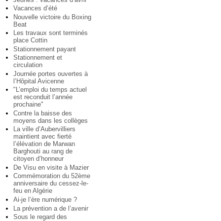
Vacances d’été
Nouvelle victoire du Boxing
Beat
Les travaux sont terminés
place Cottin
Stationnement payant
Stationnement et
circulation
Journée portes ouvertes à
l’Hôpital Avicenne
"L’emploi du temps actuel
est reconduit l’année
prochaine"
Contre la baisse des
moyens dans les collèges
La ville d’Aubervilliers
maintient avec fierté
l’élévation de Marwan
Barghouti au rang de
citoyen d’honneur
De Visu en visite à Mazier
Commémoration du 52ème
anniversaire du cessez-le-
feu en Algérie
Ai-je l’ère numérique ?
La prévention a de l’avenir
Sous le regard des