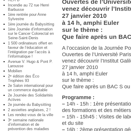
Ouvertes de l’Universit
Incendie au 72 rue Henri
venez découvrir l’Insti
Barbusse
1ère rentrée pour Anne
27 janvier 2010
Sylvestre
à 14 h, amphi Euler
1ère journée du Babysitting
sur le thème :
1ère Journée d’information
sur le Cancer Colorectal en
Que faire après un BAC
Seine-Saint-Denis
1 500 ordinateurs offert en
A l’occasion de la Journée Po
faveur de l’éducation et
l’intégration par l’accès à
Ouvertes de l’Université Paris
l’informatique !
venez découvrir l’Institut Gal
Avenue V. Hugo & Pont P.
Larousse
27 janvier 2010
Mobilien
à 14 h, amphi Euler
2
édition des Éco
e
sur le thème :
Trophées 93
2e Salon international pour
Que faire après un BAC S ou
un commerce équitable
2e Journée des Solidarités
Programme :
Actives
–
14h - 15h : 1ère présentati
2e journée du Babysitting
des formations et des métier
2 assiettes anglaises, 2 !
Les rendez-vous de la ville
–
15h - 15h45 : Visites de lab
3
semaine nationale
e
et du site
d’information et de
prévention des maladies
–
16h : 2ème présentation gé