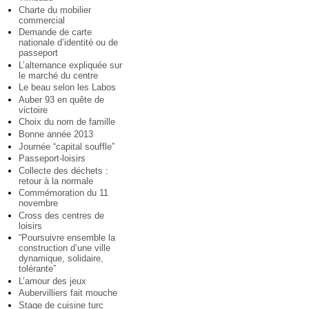
Charte du mobilier
commercial
Demande de carte
nationale d’identité ou de
passeport
L’alternance expliquée sur
le marché du centre
Le beau selon les Labos
Auber 93 en quête de
victoire
Choix du nom de famille
Bonne année 2013
Journée “capital souffle”
Passeport-loisirs
Collecte des déchets :
retour à la normale
Commémoration du 11
novembre
Cross des centres de
loisirs
“Poursuivre ensemble la
construction d’une ville
dynamique, solidaire,
tolérante”
L’amour des jeux
Aubervilliers fait mouche
Stage de cuisine turc