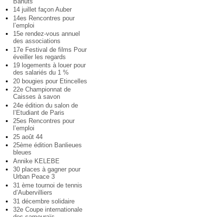
Bahuts
14 juillet façon Auber
14es Rencontres pour
l’emploi
15e rendez-vous annuel
des associations
17e Festival de films Pour
éveiller les regards
19 logements à louer pour
des salariés du 1 %
20 bougies pour Etincelles
22e Championnat de
Caisses à savon
24e édition du salon de
l’Etudiant de Paris
25es Rencontres pour
l’emploi
25 août 44
25ème édition Banlieues
bleues
Annike KELEBE
30 places à gagner pour
Urban Peace 3
31 ème tournoi de tennis
d’Aubervilliers
31 décembre solidaire
32e Coupe internationale
des samouraïs