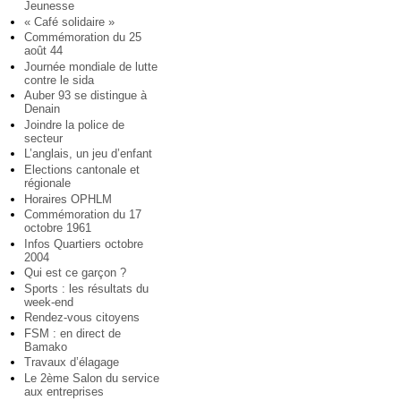
Jeunesse
« Café solidaire »
Commémoration du 25
août 44
Journée mondiale de lutte
contre le sida
Auber 93 se distingue à
Denain
Joindre la police de
secteur
L’anglais, un jeu d’enfant
Elections cantonale et
régionale
Horaires OPHLM
Commémoration du 17
octobre 1961
Infos Quartiers octobre
2004
Qui est ce garçon ?
Sports : les résultats du
week-end
Rendez-vous citoyens
FSM : en direct de
Bamako
Travaux d’élagage
Le 2ème Salon du service
aux entreprises