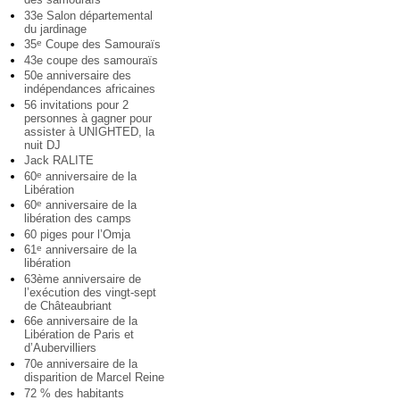
33e Salon départemental
du jardinage
35
Coupe des Samouraïs
e
43e coupe des samouraïs
50e anniversaire des
indépendances africaines
56 invitations pour 2
personnes à gagner pour
assister à UNIGHTED, la
nuit DJ
Jack RALITE
60
anniversaire de la
e
Libération
60
anniversaire de la
e
libération des camps
60 piges pour l’Omja
61
anniversaire de la
e
libération
63ème anniversaire de
l’exécution des vingt-sept
de Châteaubriant
66e anniversaire de la
Libération de Paris et
d’Aubervilliers
70e anniversaire de la
disparition de Marcel Reine
72 % des habitants