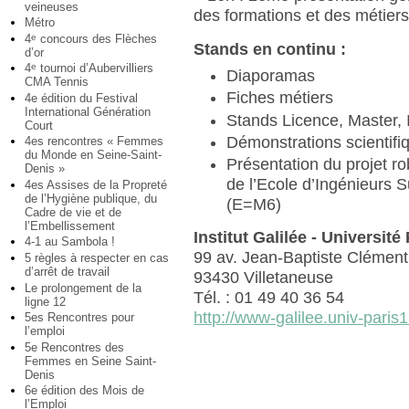
veineuses
des formations et des métier
Métro
4
concours des Flèches
e
Stands en continu :
d’or
4
tournoi d’Aubervilliers
e
Diaporamas
CMA Tennis
Fiches métiers
4e édition du Festival
International Génération
Stands Licence, Master, 
Court
Démonstrations scientifi
4es rencontres « Femmes
du Monde en Seine-Saint-
Présentation du projet r
Denis »
de l’Ecole d’Ingénieurs S
4es Assises de la Propreté
de l’Hygiène publique, du
(E=M6)
Cadre de vie et de
l’Embellissement
Institut Galilée - Université
4-1 au Sambola !
99 av. Jean-Baptiste Clément
5 règles à respecter en cas
d’arrêt de travail
93430 Villetaneuse
Le prolongement de la
Tél. : 01 49 40 36 54
ligne 12
http://www-galilee.univ-paris1
5es Rencontres pour
l’emploi
5e Rencontres des
Femmes en Seine Saint-
Denis
6e édition des Mois de
l’Emploi