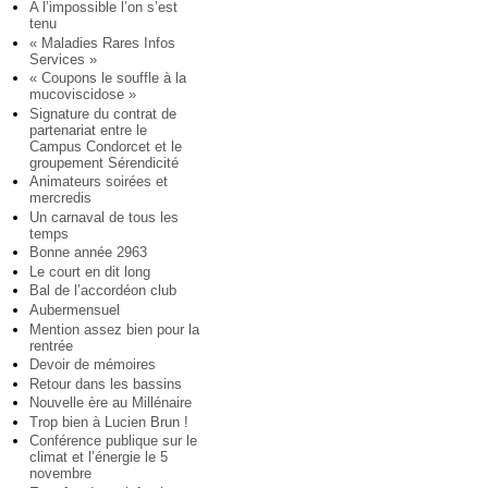
A l’impossible l’on s’est
tenu
« Maladies Rares Infos
Services »
« Coupons le souffle à la
mucoviscidose »
Signature du contrat de
partenariat entre le
Campus Condorcet et le
groupement Sérendicité
Animateurs soirées et
mercredis
Un carnaval de tous les
temps
Bonne année 2963
Le court en dit long
Bal de l’accordéon club
Aubermensuel
Mention assez bien pour la
rentrée
Devoir de mémoires
Retour dans les bassins
Nouvelle ère au Millénaire
Trop bien à Lucien Brun !
Conférence publique sur le
climat et l’énergie le 5
novembre