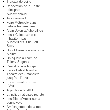
Travaux de voirie
Rénovation de la Poste
principale
Aubermensuel
Ave Césaire !
Faire Métropole sans
défaire les territoires
Alain Delon à Aubervilliers
Les « Colocataires »
n’habitent pas
Aubervilliers. Une Loft
Story...
Un « Musée précaire » rue
Albinet
Un square au nom de
Thierry Saganta
Quand la ville bouge
Fadila Belkebla est au
Théâtre des Amandiers
jusqu’au 11 avril
Infos formation mois
d’Avril
Agenda de la MIEL
La police nationale recrute
Les filles d’Auber sur la
bonne voie
Aménagement de la rue