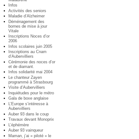
Infos
Activités des seniors
Maladie d’Alzheimer
Déménagement des
bornes de mise à jour
Vitale
Inscriptions Noces d’or
2006
Infos scolaires juin 2005
Inscriptions au Cnam
d’Aubervilliers
Cérémonie des noces d’or
et de diamant.
Infos solidarité mai 2004
Le chanteur Zayen
programmé à Strasbourg
Visite d’Aubervilliers
Inquiétudes pour le métro
Gala de boxe anglaise
L’Europe s’intéresse à
Aubervilliers
Auber 93 dans le coup
Travaux devant Monoprix
L’éphémère
Auber 93 vainqueur
Maman, j’ai « piloté » le