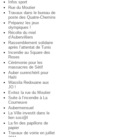
Infos sport
Rue du Moutier
Travaux dans le bureau de
poste des Quatre-Chemins
Préparez les jeux
olympiques !
Récolte du miel
d’Aubervilliers
Rassemblement solidaire
après l’attentat de Tunis
Incendie au Square des
Roses
Cérémonie pour les
massacres de Sétif
Auber surenchérit pour
Haïti
Wassila Redouane aux
JO !
Evitez la rue du Moutier
Suite à l’incendie à La
Courneuve
Aubermensuel
La Ville investit dans le
lien soci@l
La fin des papillons de
papier
Travaux de voirie en juillet