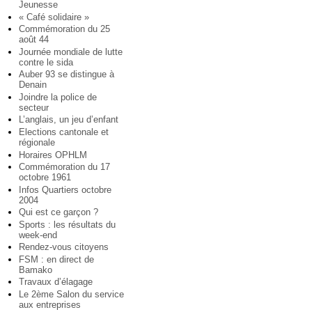
Jeunesse
« Café solidaire »
Commémoration du 25
août 44
Journée mondiale de lutte
contre le sida
Auber 93 se distingue à
Denain
Joindre la police de
secteur
L’anglais, un jeu d’enfant
Elections cantonale et
régionale
Horaires OPHLM
Commémoration du 17
octobre 1961
Infos Quartiers octobre
2004
Qui est ce garçon ?
Sports : les résultats du
week-end
Rendez-vous citoyens
FSM : en direct de
Bamako
Travaux d’élagage
Le 2ème Salon du service
aux entreprises