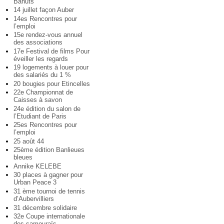
Bahuts
14 juillet façon Auber
14es Rencontres pour
l’emploi
15e rendez-vous annuel
des associations
17e Festival de films Pour
éveiller les regards
19 logements à louer pour
des salariés du 1 %
20 bougies pour Etincelles
22e Championnat de
Caisses à savon
24e édition du salon de
l’Etudiant de Paris
25es Rencontres pour
l’emploi
25 août 44
25ème édition Banlieues
bleues
Annike KELEBE
30 places à gagner pour
Urban Peace 3
31 ème tournoi de tennis
d’Aubervilliers
31 décembre solidaire
32e Coupe internationale
des samouraïs