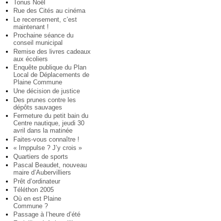
Tonus Noël
Rue des Cités au cinéma
Le recensement, c’est
maintenant !
Prochaine séance du
conseil municipal
Remise des livres cadeaux
aux écoliers
Enquête publique du Plan
Local de Déplacements de
Plaine Commune
Une décision de justice
Des prunes contre les
dépôts sauvages
Fermeture du petit bain du
Centre nautique, jeudi 30
avril dans la matinée
Faites-vous connaître !
« Imppulse ? J’y crois »
Quartiers de sports
Pascal Beaudet, nouveau
maire d’Aubervilliers
Prêt d’ordinateur
Téléthon 2005
Où en est Plaine
Commune ?
Passage à l’heure d’été