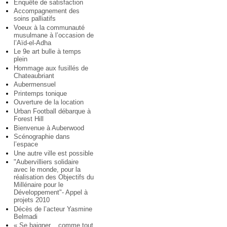
Enquête de satisfaction
Accompagnement des
soins palliatifs
Voeux à la communauté
musulmane à l’occasion de
l’Aïd-el-Adha
Le 9e art bulle à temps
plein
Hommage aux fusillés de
Chateaubriant
Aubermensuel
Printemps tonique
Ouverture de la location
Urban Football débarque à
Forest Hill
Bienvenue à Auberwood
Scénographie dans
l’espace
Une autre ville est possible
"Aubervilliers solidaire
avec le monde, pour la
réalisation des Objectifs du
Millénaire pour le
Développement"- Appel à
projets 2010
Décès de l’acteur Yasmine
Belmadi
« Se baigner... comme tout