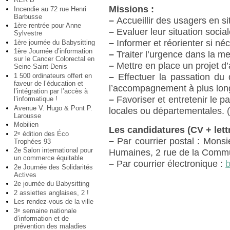
Missions :
Incendie au 72 rue Henri
Barbusse
–
Accueillir des usagers en si
1ère rentrée pour Anne
–
Evaluer leur situation socia
Sylvestre
–
Informer et réorienter si né
1ère journée du Babysitting
1ère Journée d’information
–
Traiter l’urgence dans la m
sur le Cancer Colorectal en
–
Mettre en place un projet 
Seine-Saint-Denis
1 500 ordinateurs offert en
–
Effectuer la passation du 
faveur de l’éducation et
l’accompagnement à plus lon
l’intégration par l’accès à
–
Favoriser et entretenir le pa
l’informatique !
Avenue V. Hugo & Pont P.
locales ou départementales. (
Larousse
Mobilien
Les candidatures (CV + lett
2
édition des Éco
e
–
Par courrier postal : Mons
Trophées 93
2e Salon international pour
Humaines, 2 rue de la Com
un commerce équitable
–
Par courrier électronique :
b
2e Journée des Solidarités
Actives
2e journée du Babysitting
2 assiettes anglaises, 2 !
Les rendez-vous de la ville
3
semaine nationale
e
d’information et de
prévention des maladies