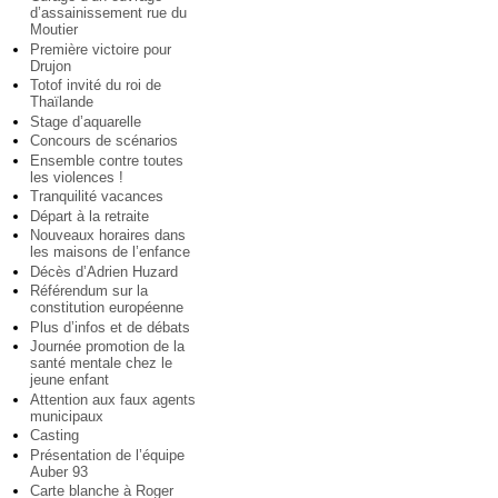
d’assainissement rue du
Moutier
Première victoire pour
Drujon
Totof invité du roi de
Thaïlande
Stage d’aquarelle
Concours de scénarios
Ensemble contre toutes
les violences !
Tranquilité vacances
Départ à la retraite
Nouveaux horaires dans
les maisons de l’enfance
Décès d’Adrien Huzard
Référendum sur la
constitution européenne
Plus d’infos et de débats
Journée promotion de la
santé mentale chez le
jeune enfant
Attention aux faux agents
municipaux
Casting
Présentation de l’équipe
Auber 93
Carte blanche à Roger