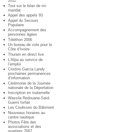
2011
Tout sur le bilan de mi-
mandat
Appel des appels 93
Appel du Secours
Populaire
Accompagnement des
personnes âgées
Téléthon 2006
Un bureau de vote pour la
Côte d’Ivoire
Thuram en direct live
L’Afpa au service de
l’emploi
Cristino Garcia Landy :
prochaines permanences
d’information
Cérémonie de la Journée
nationale de la Déportation
Inscription en maternelle
Wassila Redouane-Saïd-
Guerni forfait
Les Coulisses du Bâtiment
Nouveaux horaires au
centre nautique
Photos Fête des
associations et des
quartiers 2007