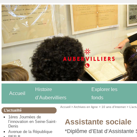
Histoire
Explorer les
Accueil
d’Aubervilliers
fonds
Accueil
>
Archives en ligne
>
10 ans d’Internet
>
L’act
L’actualité
1ères Journées de
Assistante sociale
l’innovation en Seine-Saint-
Denis
*Diplôme d’Etat d’Assistante 
Avenue de la République
RER B