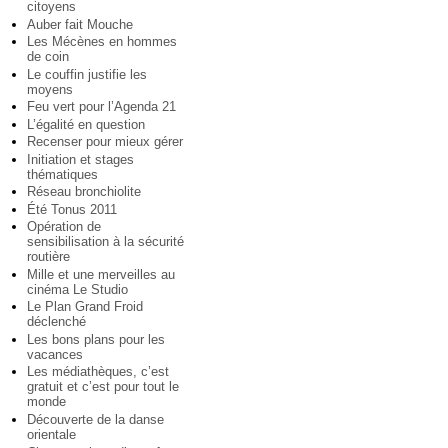
citoyens
Auber fait Mouche
Les Mécènes en hommes
de coin
Le couffin justifie les
moyens
Feu vert pour l’Agenda 21
L’égalité en question
Recenser pour mieux gérer
Initiation et stages
thématiques
Réseau bronchiolite
Été Tonus 2011
Opération de
sensibilisation à la sécurité
routière
Mille et une merveilles au
cinéma Le Studio
Le Plan Grand Froid
déclenché
Les bons plans pour les
vacances
Les médiathèques, c’est
gratuit et c’est pour tout le
monde
Découverte de la danse
orientale