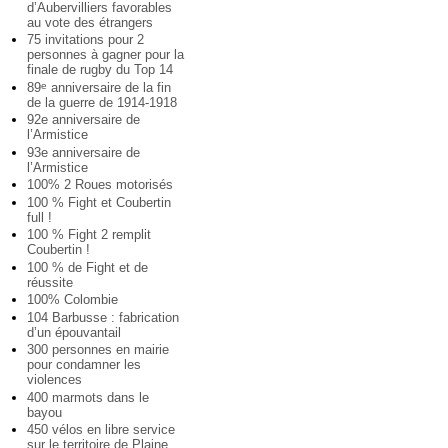
d’Aubervilliers favorables
au vote des étrangers
75 invitations pour 2
personnes à gagner pour la
finale de rugby du Top 14
89
anniversaire de la fin
e
de la guerre de 1914-1918
92e anniversaire de
l’Armistice
93e anniversaire de
l’Armistice
100% 2 Roues motorisés
100 % Fight et Coubertin
full !
100 % Fight 2 remplit
Coubertin !
100 % de Fight et de
réussite
100% Colombie
104 Barbusse : fabrication
d’un épouvantail
300 personnes en mairie
pour condamner les
violences
400 marmots dans le
bayou
450 vélos en libre service
sur le territoire de Plaine