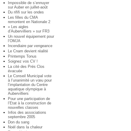
Impossible de s’ennuyer
sur Auber en juillet-août
Du rififi sur les ondes
Les filles du CMA
remontent en Nationale 2
« Les aigles
d’Aubervilliers » sur FR3
Un nouvel équipement pour
l’OMJA
Incendiaire par vengeance
Le Cnam devient réalité
Printemps Tonus
Soignez vos CV !
La cité des Prés Clos
évacuée
Le Conseil Municipal vote
à l’unanimité un vœu pour
l’implantation du Centre
aquatique olympique à
Aubervilliers
Pour une participation de
l’Etat à la construction de
nouvelles classes
Infos des associations
septembre 2005
Don du sang
Noël dans la chaleur