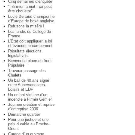
Cinq semaines d’enquête
“Infirmier la nuit : ça peut
être chouette”
Lucie Bertaud championne
d’Europe de boxe anglaise
Refusons la misère !
Les lundis du Collège de
France
L’État doit appliquer la loi
et évacuer le campement
Résultats élections
législatives
Bienvenue place du front
Populaire
Travaux passage des
Chalets
Un bail de 40 ans signé
entre Aubervacances-
Loisirs et EDF
Un enfant victime d’un
incendie à Firmin Gémier
Journée création et reprise
d’entreprise 2006
Démarche quartier
Pour une justice et une
paix durable au Proche-
Orient
Curage d’un ouvrage