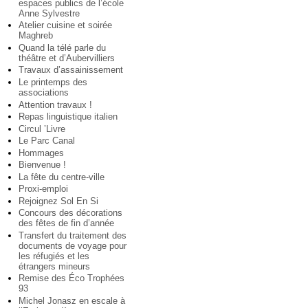
espaces publics de l’école
Anne Sylvestre
Atelier cuisine et soirée
Maghreb
Quand la télé parle du
théâtre et d’Aubervilliers
Travaux d’assainissement
Le printemps des
associations
Attention travaux !
Repas linguistique italien
Circul ’Livre
Le Parc Canal
Hommages
Bienvenue !
La fête du centre-ville
Proxi-emploi
Rejoignez Sol En Si
Concours des décorations
des fêtes de fin d’année
Transfert du traitement des
documents de voyage pour
les réfugiés et les
étrangers mineurs
Remise des Éco Trophées
93
Michel Jonasz en escale à