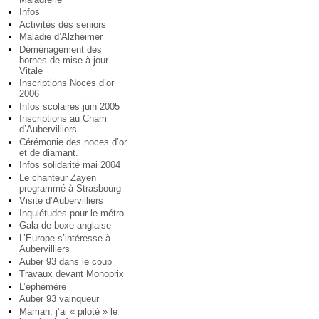
Infos
Activités des seniors
Maladie d’Alzheimer
Déménagement des
bornes de mise à jour
Vitale
Inscriptions Noces d’or
2006
Infos scolaires juin 2005
Inscriptions au Cnam
d’Aubervilliers
Cérémonie des noces d’or
et de diamant.
Infos solidarité mai 2004
Le chanteur Zayen
programmé à Strasbourg
Visite d’Aubervilliers
Inquiétudes pour le métro
Gala de boxe anglaise
L’Europe s’intéresse à
Aubervilliers
Auber 93 dans le coup
Travaux devant Monoprix
L’éphémère
Auber 93 vainqueur
Maman, j’ai « piloté » le