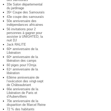
33e Salon départemental
du jardinage
35
Coupe des Samouraïs
e
43e coupe des samouraïs
50e anniversaire des
indépendances africaines
56 invitations pour 2
personnes à gagner pour
assister à UNIGHTED, la
nuit DJ
Jack RALITE
60
anniversaire de la
e
Libération
60
anniversaire de la
e
libération des camps
60 piges pour l’Omja
61
anniversaire de la
e
libération
63ème anniversaire de
l’exécution des vingt-sept
de Châteaubriant
66e anniversaire de la
Libération de Paris et
d’Aubervilliers
70e anniversaire de la
disparition de Marcel Reine
72 % des habitants