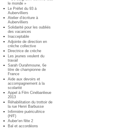
le monde »
Le Préfet du 93 à
Aubervilliers
Atelier d’écriture à
Aubervilliers
Solidarité pour les oubliés
des vacances
Inacceptable
Adjointe de direction en
crèche collective
Directrice de crèche
Les jeunes veulent du
travail
Sarah Ourahmoune, 6e
titre de championne de
France
Aide aux devoirs et
accompagnement à la
scolarité
Appel à Film Cinébanlieue
2013
Réhabilitation du trottoir de
la rue Henri Barbusse
Infirmière puéricultrice
(H/F)
Auber’en fête 2
Bal et accordéons