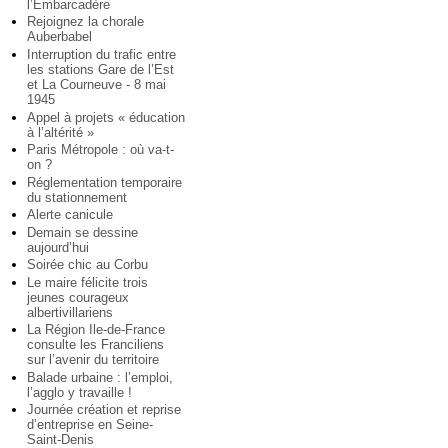
l’Embarcadère
Rejoignez la chorale
Auberbabel
Interruption du trafic entre
les stations Gare de l’Est
et La Courneuve - 8 mai
1945
Appel à projets « éducation
à l’altérité »
Paris Métropole : où va-t-
on ?
Réglementation temporaire
du stationnement
Alerte canicule
Demain se dessine
aujourd’hui
Soirée chic au Corbu
Le maire félicite trois
jeunes courageux
albertivillariens
La Région Ile-de-France
consulte les Franciliens
sur l’avenir du territoire
Balade urbaine : l’emploi,
l’agglo y travaille !
Journée création et reprise
d’entreprise en Seine-
Saint-Denis