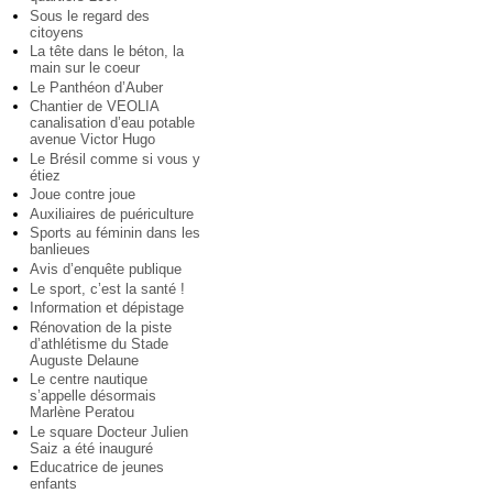
Sous le regard des
citoyens
La tête dans le béton, la
main sur le coeur
Le Panthéon d’Auber
Chantier de VEOLIA
canalisation d’eau potable
avenue Victor Hugo
Le Brésil comme si vous y
étiez
Joue contre joue
Auxiliaires de puériculture
Sports au féminin dans les
banlieues
Avis d’enquête publique
Le sport, c’est la santé !
Information et dépistage
Rénovation de la piste
d’athlétisme du Stade
Auguste Delaune
Le centre nautique
s’appelle désormais
Marlène Peratou
Le square Docteur Julien
Saiz a été inauguré
Educatrice de jeunes
enfants