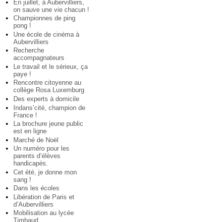
En juillet, à Aubervilliers,
on sauve une vie chacun !
Championnes de ping
pong !
Une école de cinéma à
Aubervilliers
Recherche
accompagnateurs
Le travail et le sérieux, ça
paye !
Rencontre citoyenne au
collège Rosa Luxemburg
Des experts à domicile
Indans’cité, champion de
France !
La brochure jeune public
est en ligne
Marché de Noël
Un numéro pour les
parents d’élèves
handicapés.
Cet été, je donne mon
sang !
Dans les écoles
Libération de Paris et
d’Aubervilliers
Mobilisation au lycée
Timbaud