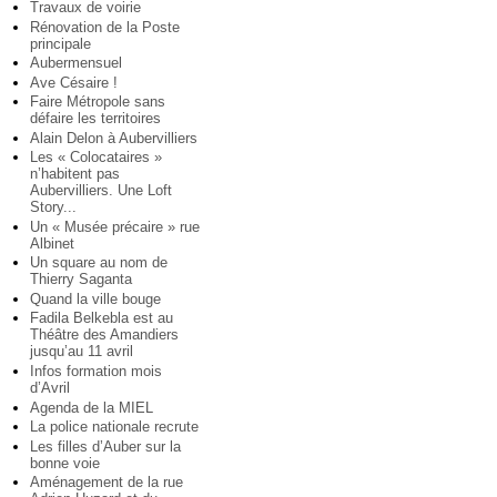
Travaux de voirie
Rénovation de la Poste
principale
Aubermensuel
Ave Césaire !
Faire Métropole sans
défaire les territoires
Alain Delon à Aubervilliers
Les « Colocataires »
n’habitent pas
Aubervilliers. Une Loft
Story...
Un « Musée précaire » rue
Albinet
Un square au nom de
Thierry Saganta
Quand la ville bouge
Fadila Belkebla est au
Théâtre des Amandiers
jusqu’au 11 avril
Infos formation mois
d’Avril
Agenda de la MIEL
La police nationale recrute
Les filles d’Auber sur la
bonne voie
Aménagement de la rue