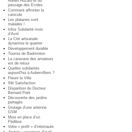
Adrien Huzard et du
passage des Ecoles
Comment affronter la
canicule
Les platanes sont
malades !
Infos Solidarité mois
d’Avril
La Cité artisanale
dynamise le quartier
Développement durable
Tournoi de Badminton
La caravane des amateurs
est de retour
Quelles solidarités
aujourd’hui à Aubervilliers ?
Fleurir la Ville
INit Satisfaction
Disparition du Docteur
Bernard Petit
Découverte des jardins
partagés
Grutage d’une antenne
GSM
Mise en place d’un
Pédibus
Votre « profil » d’internaute
Jeunes : vacances d’avril