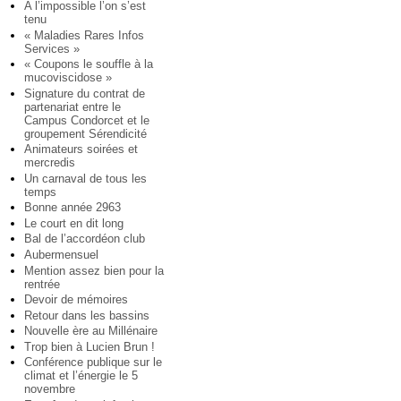
A l’impossible l’on s’est
tenu
« Maladies Rares Infos
Services »
« Coupons le souffle à la
mucoviscidose »
Signature du contrat de
partenariat entre le
Campus Condorcet et le
groupement Sérendicité
Animateurs soirées et
mercredis
Un carnaval de tous les
temps
Bonne année 2963
Le court en dit long
Bal de l’accordéon club
Aubermensuel
Mention assez bien pour la
rentrée
Devoir de mémoires
Retour dans les bassins
Nouvelle ère au Millénaire
Trop bien à Lucien Brun !
Conférence publique sur le
climat et l’énergie le 5
novembre