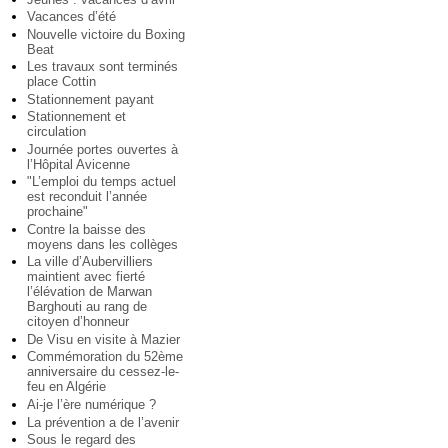
Vacances d’été
Nouvelle victoire du Boxing
Beat
Les travaux sont terminés
place Cottin
Stationnement payant
Stationnement et
circulation
Journée portes ouvertes à
l’Hôpital Avicenne
"L’emploi du temps actuel
est reconduit l’année
prochaine"
Contre la baisse des
moyens dans les collèges
La ville d’Aubervilliers
maintient avec fierté
l’élévation de Marwan
Barghouti au rang de
citoyen d’honneur
De Visu en visite à Mazier
Commémoration du 52ème
anniversaire du cessez-le-
feu en Algérie
Ai-je l’ère numérique ?
La prévention a de l’avenir
Sous le regard des