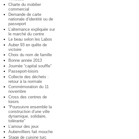
Charte du mobilier
commercial
Demande de carte
nationale d’identité ou de
passeport
L’alternance expliquée sur
le marché du centre
Le beau selon les Labos
Auber 93 en quête de
victoire
Choix du nom de famille
Bonne année 2013
Journée “capital souffle”
Passeport-loisirs
Collecte des déchets :
retour à la normale
Commémoration du 11
novembre
Cross des centres de
loisirs
“Poursuivre ensemble la
construction d’une ville
dynamique, solidaire,
tolérante”
L’amour des jeux
Aubervilliers fait mouche
Stage de cuisine turc