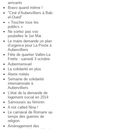
arrivants
Bravo quand même !
"Ciné d’Aubervilliers à Bab-
el-Oued"
« Toucher tous les
publics »
Ne sortez pas vos
poubelles le 1er Mai
Le maire demande un plan
d’urgence pour La Poste à
Aubervilliers
Fête de quartier Vallès-La
Frette : samedi 3 octobre
Aubermensuel
La solidarité en plus
Alerte météo
Semaine de solidarité
internationale à
Aubervilliers
L’état de la demande de
logement social en 2014
Samouraïs au féminin
A riot called Nina !
Le carnaval de Romans au
temps des guerres de
religion
Aménagement des