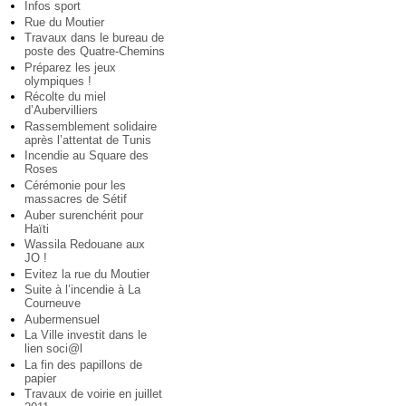
Infos sport
Rue du Moutier
Travaux dans le bureau de
poste des Quatre-Chemins
Préparez les jeux
olympiques !
Récolte du miel
d’Aubervilliers
Rassemblement solidaire
après l’attentat de Tunis
Incendie au Square des
Roses
Cérémonie pour les
massacres de Sétif
Auber surenchérit pour
Haïti
Wassila Redouane aux
JO !
Evitez la rue du Moutier
Suite à l’incendie à La
Courneuve
Aubermensuel
La Ville investit dans le
lien soci@l
La fin des papillons de
papier
Travaux de voirie en juillet