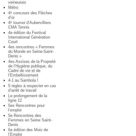
veineuses
Métro
4
concours des Flèches
e
d’or
4
tournoi d’Aubervilliers
e
CMA Tennis
4e édition du Festival
International Génération
Court
4es rencontres « Femmes
du Monde en Seine-Saint-
Denis »
4es Assises de la Propreté
de l’Hygiène publique, du
Cadre de vie et de
l’Embellissement
4-1 au Sambola !
5 règles à respecter en cas
d’arrêt de travail
Le prolongement de la
ligne 12
5es Rencontres pour
l’emploi
5e Rencontres des
Femmes en Seine Saint-
Denis
6e édition des Mois de
l’Emploi