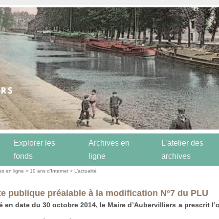
Explorer les
Archives en
L’atelier des
fonds
ligne
archives
es en ligne
>
10 ans d’Internet
>
L’actualité
e publique préalable à la modification N°7 du PLU
té en date du 30 octobre 2014, le Maire d’Aubervilliers a prescrit l’