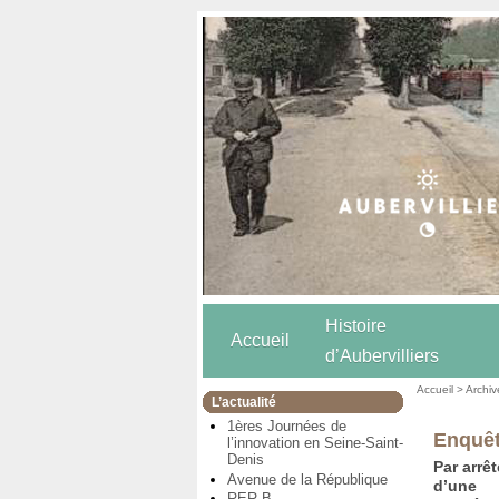
Histoire
Accueil
d’Aubervilliers
Accueil
>
Archiv
L’actualité
1ères Journées de
Enquêt
l’innovation en Seine-Saint-
Denis
Par arrê
Avenue de la République
d’une
RER B