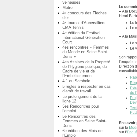
veineuses
Le commis
Métro
–
A la Docu
4
concours des Flèches
e
Henri Barb
d’or
Le 
4
tournoi d’Aubervilliers
e
CMA Tennis
Le 
4e édition du Festival
–
A la Mair
International Génération
Court
Le 
4es rencontres « Femmes
Le v
du Monde en Seine-Saint-
Denis »
Son rappor
l’enquête s
4es Assises de la Propreté
Direction 
de l’Hygiène publique, du
consultabl
Cadre de vie et de
l’Embellissement
Rap
4-1 au Sambola !
Règ
5 règles à respecter en cas
Ext
d’arrêt de travail
du 
Le prolongement de la
Pro
ligne 12
Dév
5es Rencontres pour
Text
l’emploi
PL
5e Rencontres des
Femmes en Seine Saint-
En savoir 
Denis
sur la
Modi
6e édition des Mois de
sur l’
Enquê
l’Emploi