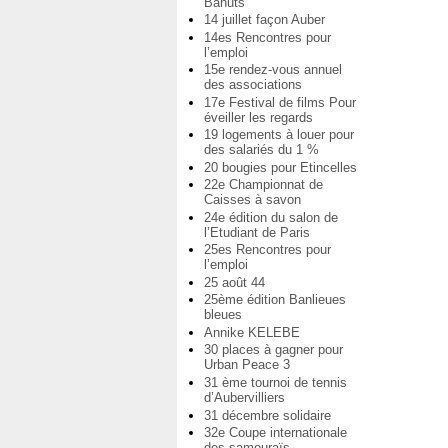
Bahuts
14 juillet façon Auber
14es Rencontres pour
l’emploi
15e rendez-vous annuel
des associations
17e Festival de films Pour
éveiller les regards
19 logements à louer pour
des salariés du 1 %
20 bougies pour Etincelles
22e Championnat de
Caisses à savon
24e édition du salon de
l’Etudiant de Paris
25es Rencontres pour
l’emploi
25 août 44
25ème édition Banlieues
bleues
Annike KELEBE
30 places à gagner pour
Urban Peace 3
31 ème tournoi de tennis
d’Aubervilliers
31 décembre solidaire
32e Coupe internationale
des samouraïs