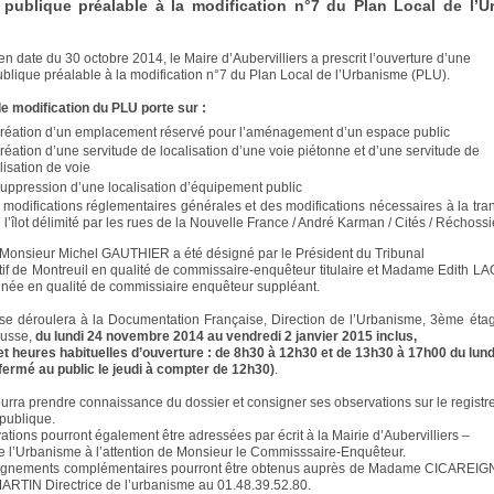
publique préalable à la modification n°7 du Plan Local de l’U
en date du 30 octobre 2014, le Maire d’Aubervilliers a prescrit l’ouverture d’une
blique préalable à la modification n°7 du Plan Local de l’Urbanisme (PLU).
de modification du PLU porte sur :
création d’un emplacement réservé pour l’aménagement d’un espace public
réation d’une servitude de localisation d’une voie piétonne et d’une servitude de
lisation de voie
uppression d’une localisation d’équipement public
modifications réglementaires générales et des modifications nécessaires à la tra
 l’îlot délimité par les rues de la Nouvelle France / André Karman / Cités / Réchoss
t, Monsieur Michel GAUTHIER a été désigné par le Président du Tribunal
tif de Montreuil en qualité de commissaire-enquêteur titulaire et Madame Edith
gnée en qualité de commissiaire enquêteur suppléant.
se déroulera à la Documentation Française, Direction de l’Urbanisme, 3ème éta
busse,
du lundi 24 novembre 2014 au vendredi 2 janvier 2015 inclus,
et heures habituelles d’ouverture : de 8h30 à 12h30 et de 13h30 à 17h00 du lund
fermé au public le jeudi à compter de 12h30)
.
rra prendre connaissance du dossier et consigner ses observations sur le registr
publique.
ations pourront également être adressées par écrit à la Mairie d’Aubervilliers –
de l’Urbanisme à l’attention de Monsieur le Commisssaire-Enquêteur.
ignements complémentaires pourront être obtenus auprès de Madame CICAREIG
TIN Directrice de l’urbanisme au 01.48.39.52.80.