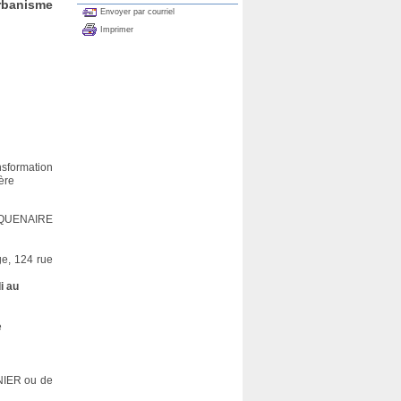
rbanisme
Envoyer par courriel
Imprimer
nsformation
ière
 LAQUENAIRE
ge, 124 rue
i au
e
NIER ou de