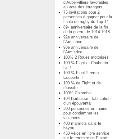
d’Aubervilliers favorables
au vote des étrangers
75 invitations pour 2
personnes à gagner pour la
finale de rugby du Top 14
89
anniversaire de la fin
e
de la guerre de 1914-1918
92e anniversaire de
l’Armistice
93e anniversaire de
l’Armistice
100% 2 Roues motorisés
100 % Fight et Coubertin
full !
100 % Fight 2 remplit
Coubertin !
100 % de Fight et de
réussite
100% Colombie
104 Barbusse : fabrication
d’un épouvantail
300 personnes en mairie
pour condamner les
violences
400 marmots dans le
bayou
450 vélos en libre service
sur le territoire de Plaine