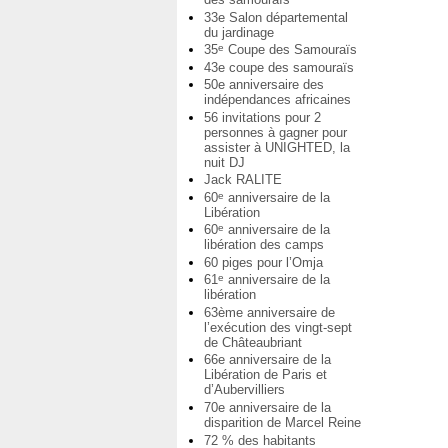
33e Salon départemental
du jardinage
35
Coupe des Samouraïs
e
43e coupe des samouraïs
50e anniversaire des
indépendances africaines
56 invitations pour 2
personnes à gagner pour
assister à UNIGHTED, la
nuit DJ
Jack RALITE
60
anniversaire de la
e
Libération
60
anniversaire de la
e
libération des camps
60 piges pour l’Omja
61
anniversaire de la
e
libération
63ème anniversaire de
l’exécution des vingt-sept
de Châteaubriant
66e anniversaire de la
Libération de Paris et
d’Aubervilliers
70e anniversaire de la
disparition de Marcel Reine
72 % des habitants