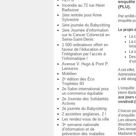
enquête 
Incendie au 72 rue Henri
(PLU).
Barbusse
1ère rentrée pour Anne
Par arrêté 
Sylvestre
enquête pu
1ère journée du Babysitting
Le projet 
1ère Journée d’information
sur le Cancer Colorectal en
La 
Seine-Saint-Denis
La c
1 500 ordinateurs offert en
loca
faveur de l’éducation et
La s
l’intégration par l’accès à
Des 
l’informatique !
d’un
Avenue V. Hugo & Pont P.
Larousse
A cet effe
Mobilien
Administra
2
édition des Éco
e
a été dési
Trophées 93
L’enquête 
2e Salon international pour
Henri Bar
un commerce équitable
aux jours 
2e Journée des Solidarités
vendredi (
Actives
2e journée du Babysitting
Chacun pou
2 assiettes anglaises, 2 !
d’enquête 
Les rendez-vous de la ville
Les observ
3
semaine nationale
e
direction 
d’information et de
Des rense
prévention des maladies
Madame MAR