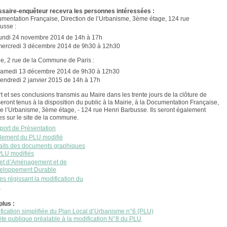
saire-enquêteur recevra les personnes intéressées :
mentation Française, Direction de l’Urbanisme, 3ème étage, 124 rue
usse :
lundi 24 novembre 2014 de 14h à 17h
mercredi 3 décembre 2014 de 9h30 à 12h30
ie, 2 rue de la Commune de Paris :
samedi 13 décembre 2014 de 9h30 à 12h30
endredi 2 janvier 2015 de 14h à 17h
t et ses conclusions transmis au Maire dans les trente jours de la clôture de
eront tenus à la disposition du public à la Mairie, à la Documentation Française,
de l’Urbanisme, 3ème étage, - 124 rue Henri Barbusse. Ils seront également
es sur le site de la commune.
port de Présentation
lement du PLU modifié
raits des documents graphiques
PLU modifiés
jet d’Aménagement et de
eloppement Durable
es régissant la modification du
U
plus :
fication simplifiée du Plan Local d’Urbanisme n°6 (PLU)
te publique préalable à la modification N°8 du PLU