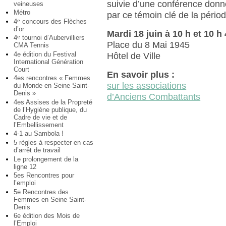
suivie d’une conférence donn
veineuses
Métro
par ce témoin clé de la périod
4
concours des Flèches
e
d’or
Mardi 18 juin à 10 h et 10 h
4
tournoi d’Aubervilliers
e
Place du 8 Mai 1945
CMA Tennis
4e édition du Festival
Hôtel de Ville
International Génération
Court
En savoir plus :
4es rencontres « Femmes
sur les associations
du Monde en Seine-Saint-
Denis »
d’Anciens Combattants
4es Assises de la Propreté
de l’Hygiène publique, du
Cadre de vie et de
l’Embellissement
4-1 au Sambola !
5 règles à respecter en cas
d’arrêt de travail
Le prolongement de la
ligne 12
5es Rencontres pour
l’emploi
5e Rencontres des
Femmes en Seine Saint-
Denis
6e édition des Mois de
l’Emploi