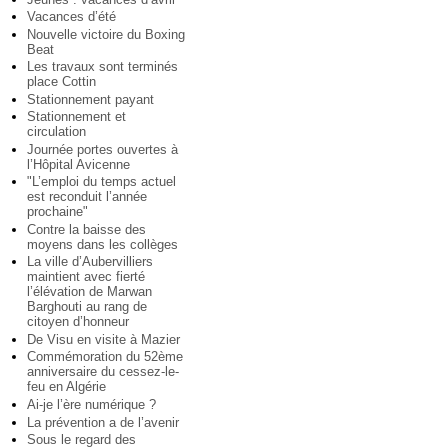
Vacances d’été
Nouvelle victoire du Boxing
Beat
Les travaux sont terminés
place Cottin
Stationnement payant
Stationnement et
circulation
Journée portes ouvertes à
l’Hôpital Avicenne
"L’emploi du temps actuel
est reconduit l’année
prochaine"
Contre la baisse des
moyens dans les collèges
La ville d’Aubervilliers
maintient avec fierté
l’élévation de Marwan
Barghouti au rang de
citoyen d’honneur
De Visu en visite à Mazier
Commémoration du 52ème
anniversaire du cessez-le-
feu en Algérie
Ai-je l’ère numérique ?
La prévention a de l’avenir
Sous le regard des