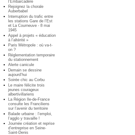
l’Embarcadère
Rejoignez la chorale
Auberbabel
Interruption du trafic entre
les stations Gare de l’Est
et La Courneuve - 8 mai
1945
Appel à projets « éducation
à l’altérité »
Paris Métropole : où va-t-
on ?
Réglementation temporaire
du stationnement
Alerte canicule
Demain se dessine
aujourd’hui
Soirée chic au Corbu
Le maire félicite trois
jeunes courageux
albertivillariens
La Région Ile-de-France
consulte les Franciliens
sur l’avenir du territoire
Balade urbaine : l’emploi,
l’agglo y travaille !
Journée création et reprise
d’entreprise en Seine-
Saint-Denis