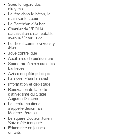
Sous le regard des
citoyens
La tête dans le béton, la
main sur le coeur
Le Panthéon d’Auber
Chantier de VEOLIA
canalisation d’eau potable
avenue Victor Hugo
Le Brésil comme si vous y
étiez
Joue contre joue
Auxiliaires de puériculture
Sports au féminin dans les
banlieues
Avis d’enquête publique
Le sport, c’est la santé !
Information et dépistage
Rénovation de la piste
d’athlétisme du Stade
Auguste Delaune
Le centre nautique
s’appelle désormais
Marlène Peratou
Le square Docteur Julien
Saiz a été inauguré
Educatrice de jeunes
enfants