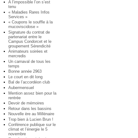
A l’impossible l’on s’est
tenu
« Maladies Rares Infos
Services »
« Coupons le souffle à la
mucoviscidose »
Signature du contrat de
partenariat entre le
Campus Condorcet et le
groupement Sérendicité
Animateurs soirées et
mercredis
Un carnaval de tous les
temps
Bonne année 2963
Le court en dit long
Bal de l’accordéon club
Aubermensuel
Mention assez bien pour la
rentrée
Devoir de mémoires
Retour dans les bassins
Nouvelle ère au Millénaire
Trop bien à Lucien Brun !
Conférence publique sur le
climat et l’énergie le 5
novembre