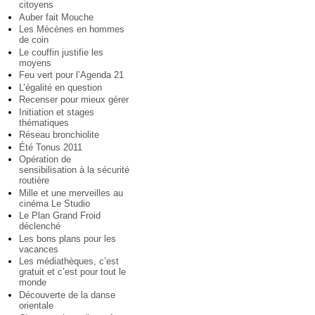
citoyens
Auber fait Mouche
Les Mécènes en hommes
de coin
Le couffin justifie les
moyens
Feu vert pour l’Agenda 21
L’égalité en question
Recenser pour mieux gérer
Initiation et stages
thématiques
Réseau bronchiolite
Été Tonus 2011
Opération de
sensibilisation à la sécurité
routière
Mille et une merveilles au
cinéma Le Studio
Le Plan Grand Froid
déclenché
Les bons plans pour les
vacances
Les médiathèques, c’est
gratuit et c’est pour tout le
monde
Découverte de la danse
orientale