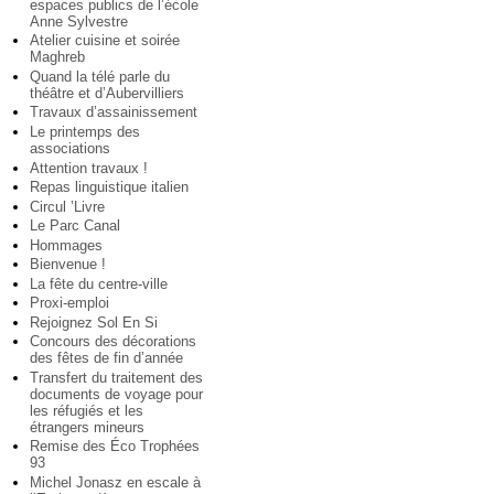
espaces publics de l’école
Anne Sylvestre
Atelier cuisine et soirée
Maghreb
Quand la télé parle du
théâtre et d’Aubervilliers
Travaux d’assainissement
Le printemps des
associations
Attention travaux !
Repas linguistique italien
Circul ’Livre
Le Parc Canal
Hommages
Bienvenue !
La fête du centre-ville
Proxi-emploi
Rejoignez Sol En Si
Concours des décorations
des fêtes de fin d’année
Transfert du traitement des
documents de voyage pour
les réfugiés et les
étrangers mineurs
Remise des Éco Trophées
93
Michel Jonasz en escale à