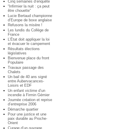
Cinq semaines d’enquête
“Infirmier la nuit : ça peut
être chouette”
Lucie Bertaud championne
d’Europe de boxe anglaise
Refusons la misère !
Les lundis du Collège de
France
L’État doit appliquer la loi
et évacuer le campement
Résultats élections
législatives
Bienvenue place du front
Populaire
Travaux passage des
Chalets
Un bail de 40 ans signé
entre Aubervacances-
Loisirs et EDF
Un enfant victime d’un
incendie à Firmin Gémier
Journée création et reprise
d’entreprise 2006
Démarche quartier
Pour une justice et une
paix durable au Proche-
Orient
Curage d’un ouvrage