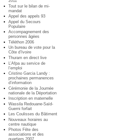
2011
Tout sur le bilan de mi-
mandat
Appel des appels 93
Appel du Secours
Populaire
Accompagnement des
personnes âgées
Téléthon 2006
Un bureau de vote pour la
Côte d’Ivoire
Thuram en direct live
L’Afpa au service de
l’emploi
Cristino Garcia Landy :
prochaines permanences
d’information
Cérémonie de la Journée
nationale de la Déportation
Inscription en maternelle
Wassila Redouane-Saïd-
Guerni forfait
Les Coulisses du Bâtiment
Nouveaux horaires au
centre nautique
Photos Fête des
associations et des
quartiers 2007