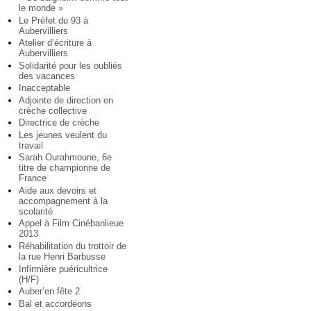
le monde »
Le Préfet du 93 à
Aubervilliers
Atelier d’écriture à
Aubervilliers
Solidarité pour les oubliés
des vacances
Inacceptable
Adjointe de direction en
crèche collective
Directrice de crèche
Les jeunes veulent du
travail
Sarah Ourahmoune, 6e
titre de championne de
France
Aide aux devoirs et
accompagnement à la
scolarité
Appel à Film Cinébanlieue
2013
Réhabilitation du trottoir de
la rue Henri Barbusse
Infirmière puéricultrice
(H/F)
Auber’en fête 2
Bal et accordéons