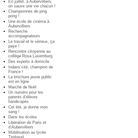
En juillet, à Aubervilliers,
on sauve une vie chacun !
Championnes de ping
pong !
Une école de cinéma à
Aubervilliers
Recherche
accompagnateurs
Le travail et le sérieux, ça
paye !
Rencontre citoyenne au
collège Rosa Luxemburg
Des experts à domicile
Indans’cité, champion de
France !
La brochure jeune public
est en ligne
Marché de Noël
Un numéro pour les
parents d’élèves
handicapés.
Cet été, je donne mon
sang !
Dans les écoles
Libération de Paris et
d’Aubervilliers
Mobilisation au lycée
Timbaud