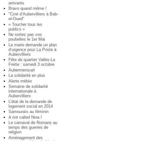
arrivants
Bravo quand même !
"Ciné d’Aubervilliers à Bab-
el-Oued"
« Toucher tous les
publics »
Ne sortez pas vos
poubelles le 1er Mai
Le maire demande un plan
d’urgence pour La Poste à
Aubervilliers
Fête de quartier Vallès-La
Frette : samedi 3 octobre
Aubermensuel
La solidarité en plus
Alerte météo
Semaine de solidarité
internationale à
Aubervilliers
L’état de la demande de
logement social en 2014
Samouraïs au féminin
A riot called Nina !
Le carnaval de Romans au
temps des guerres de
religion
Aménagement des