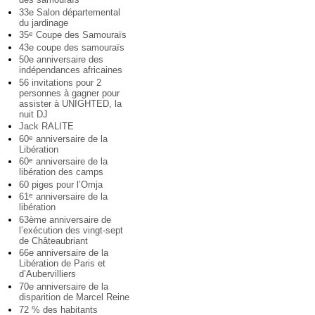
33e Salon départemental
du jardinage
35
Coupe des Samouraïs
e
43e coupe des samouraïs
50e anniversaire des
indépendances africaines
56 invitations pour 2
personnes à gagner pour
assister à UNIGHTED, la
nuit DJ
Jack RALITE
60
anniversaire de la
e
Libération
60
anniversaire de la
e
libération des camps
60 piges pour l’Omja
61
anniversaire de la
e
libération
63ème anniversaire de
l’exécution des vingt-sept
de Châteaubriant
66e anniversaire de la
Libération de Paris et
d’Aubervilliers
70e anniversaire de la
disparition de Marcel Reine
72 % des habitants