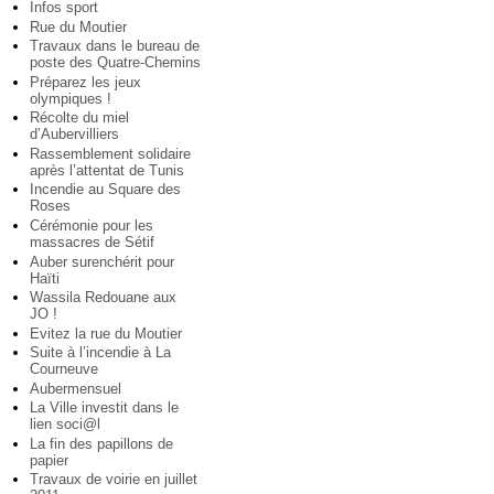
Infos sport
Rue du Moutier
Travaux dans le bureau de
poste des Quatre-Chemins
Préparez les jeux
olympiques !
Récolte du miel
d’Aubervilliers
Rassemblement solidaire
après l’attentat de Tunis
Incendie au Square des
Roses
Cérémonie pour les
massacres de Sétif
Auber surenchérit pour
Haïti
Wassila Redouane aux
JO !
Evitez la rue du Moutier
Suite à l’incendie à La
Courneuve
Aubermensuel
La Ville investit dans le
lien soci@l
La fin des papillons de
papier
Travaux de voirie en juillet