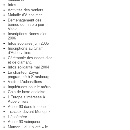
Infos
Activités des seniors
Maladie d’Alzheimer
Déménagement des
bornes de mise à jour
Vitale
Inscriptions Noces d’or
2006
Infos scolaires juin 2005
Inscriptions au Cnam
d’Aubervilliers
Cérémonie des noces d’or
et de diamant.
Infos solidarité mai 2004
Le chanteur Zayen
programmé à Strasbourg
Visite d’Aubervilliers
Inquiétudes pour le métro
Gala de boxe anglaise
L’Europe s’intéresse à
Aubervilliers
Auber 93 dans le coup
Travaux devant Monoprix
L’éphémère
Auber 93 vainqueur
Maman, j’ai « piloté » le