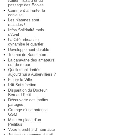
Adrien Huzard et du
passage des Ecoles
Comment affronter la
canicule
Les platanes sont
malades !
Infos Solidarité mois
d’Avril
La Cité artisanale
dynamise le quartier
Développement durable
Tournoi de Badminton
La caravane des amateurs
est de retour
Quelles solidarités
aujourd’hui à Aubervilliers ?
Fleurir la Ville
INit Satisfaction
Disparition du Docteur
Bernard Petit
Découverte des jardins
partagés
Grutage d’une antenne
GSM
Mise en place d’un
Pédibus
Votre « profil » d’internaute
Jeunes : vacances d’avril