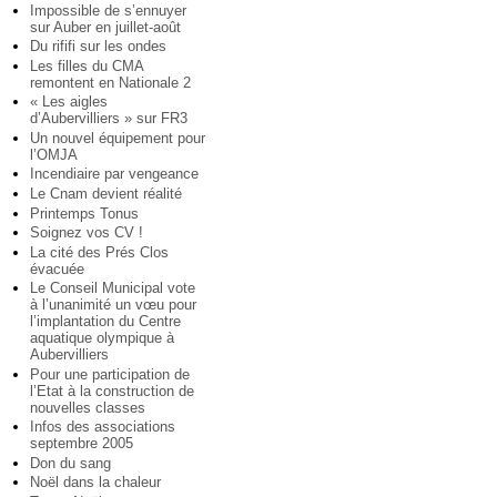
Impossible de s’ennuyer
sur Auber en juillet-août
Du rififi sur les ondes
Les filles du CMA
remontent en Nationale 2
« Les aigles
d’Aubervilliers » sur FR3
Un nouvel équipement pour
l’OMJA
Incendiaire par vengeance
Le Cnam devient réalité
Printemps Tonus
Soignez vos CV !
La cité des Prés Clos
évacuée
Le Conseil Municipal vote
à l’unanimité un vœu pour
l’implantation du Centre
aquatique olympique à
Aubervilliers
Pour une participation de
l’Etat à la construction de
nouvelles classes
Infos des associations
septembre 2005
Don du sang
Noël dans la chaleur