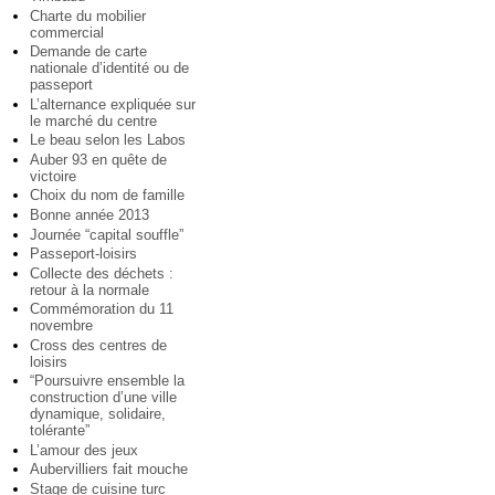
Charte du mobilier
commercial
Demande de carte
nationale d’identité ou de
passeport
L’alternance expliquée sur
le marché du centre
Le beau selon les Labos
Auber 93 en quête de
victoire
Choix du nom de famille
Bonne année 2013
Journée “capital souffle”
Passeport-loisirs
Collecte des déchets :
retour à la normale
Commémoration du 11
novembre
Cross des centres de
loisirs
“Poursuivre ensemble la
construction d’une ville
dynamique, solidaire,
tolérante”
L’amour des jeux
Aubervilliers fait mouche
Stage de cuisine turc