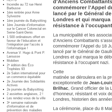
d’Anciens Combattants
Incendie au 72 rue Henri
commémorer l’Appel du
Barbusse
1ère rentrée pour Anne
lancé par le Général d
Sylvestre
Londres et qui marqua 
1ère journée du Babysitting
résistance à l’occupant
1ère Journée d’information
sur le Cancer Colorectal en
Seine-Saint-Denis
La municipalité et les associa
1 500 ordinateurs offert en
d’Anciens Combattants s’asso
faveur de l’éducation et
l’intégration par l’accès à
commémorer l’Appel du 18 J
l’informatique !
lancé par le Général de Gaul
Avenue V. Hugo & Pont P.
Larousse
Londres et qui marqua le déb
Mobilien
résistance à l’occupant nazi.
2
édition des Éco
e
Trophées 93
Cette
2e Salon international pour
matinée se déroulera en la p
un commerce équitable
2e Journée des Solidarités
exceptionnelle de
Jean-Loui
Actives
Brilhac
, Grand officier de la
2e journée du Babysitting
d’honneur, résistant et voix 
2 assiettes anglaises, 2 !
Les rendez-vous de la ville
Londres, historien des année
3
semaine nationale
e
d’information et de
La cérémonie, place du 8 Mai
prévention des maladies