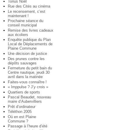
Tonus Noël
Rue des Cités au cinéma
Le recensement, c’est
maintenant !
Prochaine séance du
conseil municipal
Remise des livres cadeaux
aux écoliers
Enquête publique du Plan
Local de Déplacements de
Plaine Commune
Une décision de justice
Des prunes contre les
dépôts sauvages
Fermeture du petit bain du
Centre nautique, jeudi 30
avril dans la matinée
Faites-vous connaître !
« Imppulse ? J’y crois »
Quartiers de sports
Pascal Beaudet, nouveau
maire d’Aubervilliers
Prêt d’ordinateur
Téléthon 2005
Où en est Plaine
Commune ?
Passage à l’heure d’été