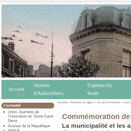
Histoire
Explorer les
Accueil
d’Aubervilliers
fonds
Accueil
>
Archives en ligne
>
10 ans d’Internet
>
L’act
L’actualité
1ères Journées de
Commémoration de l
l’innovation en Seine-Saint-
Denis
La municipalité et les 
Avenue de la République
RER B