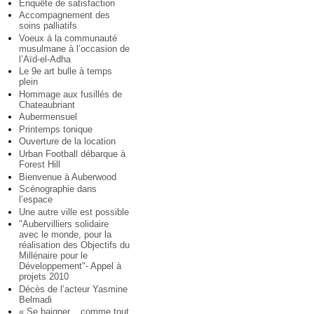
Enquête de satisfaction
Accompagnement des
soins palliatifs
Voeux à la communauté
musulmane à l’occasion de
l’Aïd-el-Adha
Le 9e art bulle à temps
plein
Hommage aux fusillés de
Chateaubriant
Aubermensuel
Printemps tonique
Ouverture de la location
Urban Football débarque à
Forest Hill
Bienvenue à Auberwood
Scénographie dans
l’espace
Une autre ville est possible
"Aubervilliers solidaire
avec le monde, pour la
réalisation des Objectifs du
Millénaire pour le
Développement"- Appel à
projets 2010
Décès de l’acteur Yasmine
Belmadi
« Se baigner... comme tout