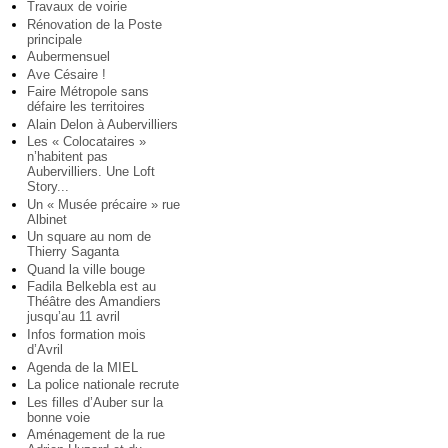
Travaux de voirie
Rénovation de la Poste
principale
Aubermensuel
Ave Césaire !
Faire Métropole sans
défaire les territoires
Alain Delon à Aubervilliers
Les « Colocataires »
n’habitent pas
Aubervilliers. Une Loft
Story...
Un « Musée précaire » rue
Albinet
Un square au nom de
Thierry Saganta
Quand la ville bouge
Fadila Belkebla est au
Théâtre des Amandiers
jusqu’au 11 avril
Infos formation mois
d’Avril
Agenda de la MIEL
La police nationale recrute
Les filles d’Auber sur la
bonne voie
Aménagement de la rue