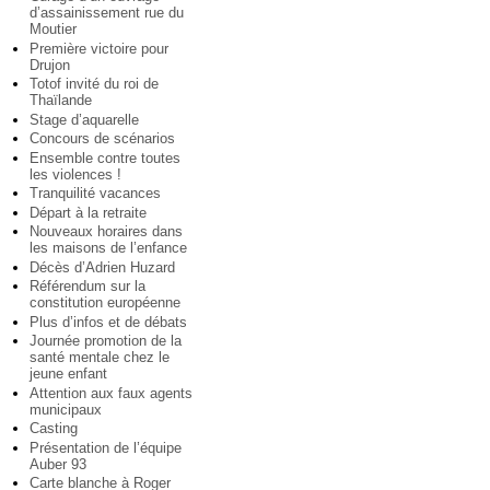
d’assainissement rue du
Moutier
Première victoire pour
Drujon
Totof invité du roi de
Thaïlande
Stage d’aquarelle
Concours de scénarios
Ensemble contre toutes
les violences !
Tranquilité vacances
Départ à la retraite
Nouveaux horaires dans
les maisons de l’enfance
Décès d’Adrien Huzard
Référendum sur la
constitution européenne
Plus d’infos et de débats
Journée promotion de la
santé mentale chez le
jeune enfant
Attention aux faux agents
municipaux
Casting
Présentation de l’équipe
Auber 93
Carte blanche à Roger