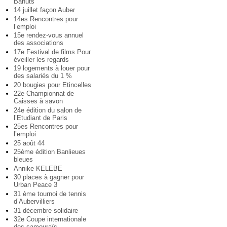
Bahuts
14 juillet façon Auber
14es Rencontres pour
l’emploi
15e rendez-vous annuel
des associations
17e Festival de films Pour
éveiller les regards
19 logements à louer pour
des salariés du 1 %
20 bougies pour Etincelles
22e Championnat de
Caisses à savon
24e édition du salon de
l’Etudiant de Paris
25es Rencontres pour
l’emploi
25 août 44
25ème édition Banlieues
bleues
Annike KELEBE
30 places à gagner pour
Urban Peace 3
31 ème tournoi de tennis
d’Aubervilliers
31 décembre solidaire
32e Coupe internationale
des samouraïs