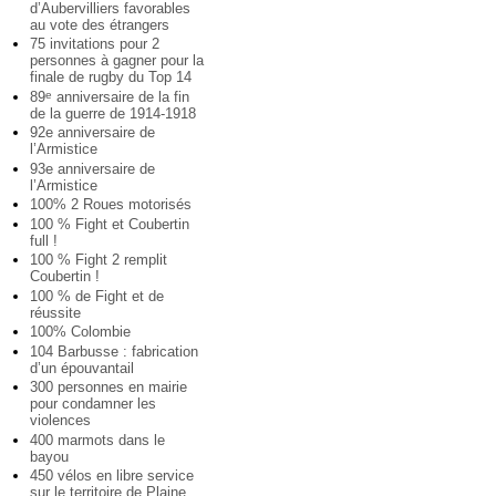
d’Aubervilliers favorables
au vote des étrangers
75 invitations pour 2
personnes à gagner pour la
finale de rugby du Top 14
89
anniversaire de la fin
e
de la guerre de 1914-1918
92e anniversaire de
l’Armistice
93e anniversaire de
l’Armistice
100% 2 Roues motorisés
100 % Fight et Coubertin
full !
100 % Fight 2 remplit
Coubertin !
100 % de Fight et de
réussite
100% Colombie
104 Barbusse : fabrication
d’un épouvantail
300 personnes en mairie
pour condamner les
violences
400 marmots dans le
bayou
450 vélos en libre service
sur le territoire de Plaine