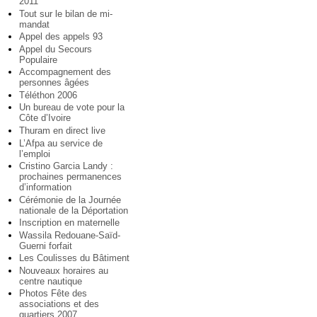
2011
Tout sur le bilan de mi-
mandat
Appel des appels 93
Appel du Secours
Populaire
Accompagnement des
personnes âgées
Téléthon 2006
Un bureau de vote pour la
Côte d’Ivoire
Thuram en direct live
L’Afpa au service de
l’emploi
Cristino Garcia Landy :
prochaines permanences
d’information
Cérémonie de la Journée
nationale de la Déportation
Inscription en maternelle
Wassila Redouane-Saïd-
Guerni forfait
Les Coulisses du Bâtiment
Nouveaux horaires au
centre nautique
Photos Fête des
associations et des
quartiers 2007