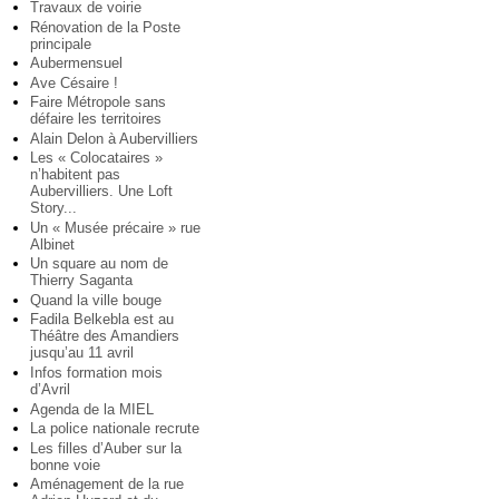
Travaux de voirie
Rénovation de la Poste
principale
Aubermensuel
Ave Césaire !
Faire Métropole sans
défaire les territoires
Alain Delon à Aubervilliers
Les « Colocataires »
n’habitent pas
Aubervilliers. Une Loft
Story...
Un « Musée précaire » rue
Albinet
Un square au nom de
Thierry Saganta
Quand la ville bouge
Fadila Belkebla est au
Théâtre des Amandiers
jusqu’au 11 avril
Infos formation mois
d’Avril
Agenda de la MIEL
La police nationale recrute
Les filles d’Auber sur la
bonne voie
Aménagement de la rue