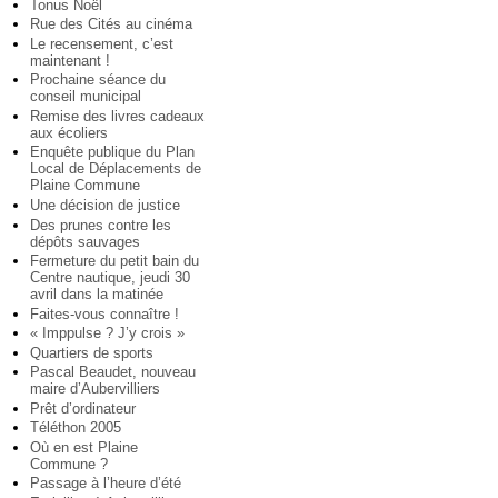
Tonus Noël
Rue des Cités au cinéma
Le recensement, c’est
maintenant !
Prochaine séance du
conseil municipal
Remise des livres cadeaux
aux écoliers
Enquête publique du Plan
Local de Déplacements de
Plaine Commune
Une décision de justice
Des prunes contre les
dépôts sauvages
Fermeture du petit bain du
Centre nautique, jeudi 30
avril dans la matinée
Faites-vous connaître !
« Imppulse ? J’y crois »
Quartiers de sports
Pascal Beaudet, nouveau
maire d’Aubervilliers
Prêt d’ordinateur
Téléthon 2005
Où en est Plaine
Commune ?
Passage à l’heure d’été