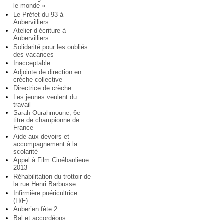
le monde »
Le Préfet du 93 à
Aubervilliers
Atelier d’écriture à
Aubervilliers
Solidarité pour les oubliés
des vacances
Inacceptable
Adjointe de direction en
crèche collective
Directrice de crèche
Les jeunes veulent du
travail
Sarah Ourahmoune, 6e
titre de championne de
France
Aide aux devoirs et
accompagnement à la
scolarité
Appel à Film Cinébanlieue
2013
Réhabilitation du trottoir de
la rue Henri Barbusse
Infirmière puéricultrice
(H/F)
Auber’en fête 2
Bal et accordéons