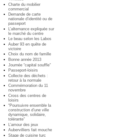
Charte du mobilier
commercial
Demande de carte
nationale d’identité ou de
passeport
L’alternance expliquée sur
le marché du centre
Le beau selon les Labos
Auber 93 en quête de
victoire
Choix du nom de famille
Bonne année 2013
Journée “capital souffle”
Passeport-loisirs
Collecte des déchets :
retour à la normale
Commémoration du 11
novembre
Cross des centres de
loisirs
“Poursuivre ensemble la
construction d’une ville
dynamique, solidaire,
tolérante”
L’amour des jeux
Aubervilliers fait mouche
Stage de cuisine turc