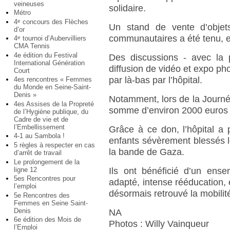
veineuses
solidaire.
Métro
4
concours des Flèches
e
Un stand de vente d’objets
d’or
communautaires a été tenu, et 
4
tournoi d’Aubervilliers
e
CMA Tennis
4e édition du Festival
Des discussions - avec la p
International Génération
diffusion de vidéo et expo pho
Court
par là-bas par l’hôpital.
4es rencontres « Femmes
du Monde en Seine-Saint-
Denis »
Notamment, lors de la Journé
4es Assises de la Propreté
somme d’environ 2000 euros a
de l’Hygiène publique, du
Cadre de vie et de
l’Embellissement
Grâce à ce don, l’hôpital a
4-1 au Sambola !
enfants sévèrement blessés l
5 règles à respecter en cas
la bande de Gaza.
d’arrêt de travail
Le prolongement de la
ligne 12
Ils ont bénéficié d’un ens
5es Rencontres pour
adapté, intense rééducation, e
l’emploi
désormais retrouvé la mobilit
5e Rencontres des
Femmes en Seine Saint-
Denis
NA
6e édition des Mois de
Photos : Willy Vainqueur
l’Emploi