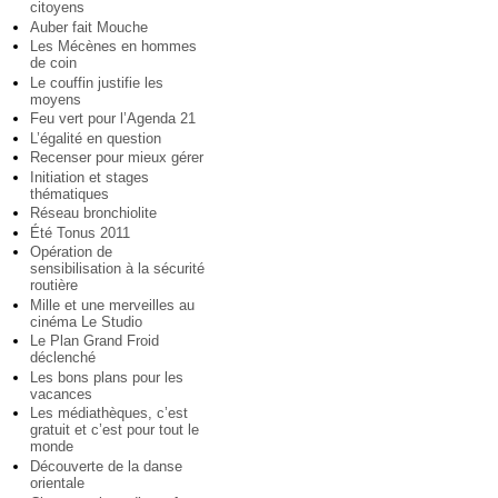
citoyens
Auber fait Mouche
Les Mécènes en hommes
de coin
Le couffin justifie les
moyens
Feu vert pour l’Agenda 21
L’égalité en question
Recenser pour mieux gérer
Initiation et stages
thématiques
Réseau bronchiolite
Été Tonus 2011
Opération de
sensibilisation à la sécurité
routière
Mille et une merveilles au
cinéma Le Studio
Le Plan Grand Froid
déclenché
Les bons plans pour les
vacances
Les médiathèques, c’est
gratuit et c’est pour tout le
monde
Découverte de la danse
orientale