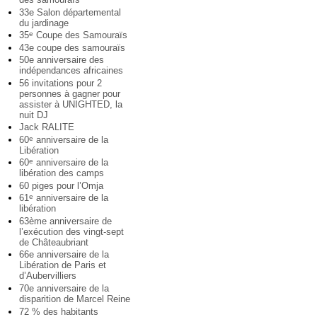
33e Salon départemental
du jardinage
35
Coupe des Samouraïs
e
43e coupe des samouraïs
50e anniversaire des
indépendances africaines
56 invitations pour 2
personnes à gagner pour
assister à UNIGHTED, la
nuit DJ
Jack RALITE
60
anniversaire de la
e
Libération
60
anniversaire de la
e
libération des camps
60 piges pour l’Omja
61
anniversaire de la
e
libération
63ème anniversaire de
l’exécution des vingt-sept
de Châteaubriant
66e anniversaire de la
Libération de Paris et
d’Aubervilliers
70e anniversaire de la
disparition de Marcel Reine
72 % des habitants