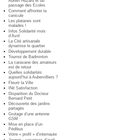
Adrien Huzard et du
passage des Ecoles
Comment affronter la
canicule
Les platanes sont
malades !
Infos Solidarité mois
d’Avril
La Cité artisanale
dynamise le quartier
Développement durable
Tournoi de Badminton
La caravane des amateurs
est de retour
Quelles solidarités
aujourd’hui à Aubervilliers ?
Fleurir la Ville
INit Satisfaction
Disparition du Docteur
Bernard Petit
Découverte des jardins
partagés
Grutage d’une antenne
GSM
Mise en place d’un
Pédibus
Votre « profil » d’internaute
Jeunes : vacances d’avril