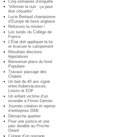
Cinq semaines d’enquête
“Infirmier la nuit : ça peut
être chouette”
Lucie Bertaud championne
d’Europe de boxe anglaise
Refusons la misère !
Les lundis du Collège de
France
L’État doit appliquer la loi
et évacuer le campement
Résultats élections
législatives
Bienvenue place du front
Populaire
Travaux passage des
Chalets
Un bail de 40 ans signé
entre Aubervacances-
Loisirs et EDF
Un enfant victime d’un
incendie à Firmin Gémier
Journée création et reprise
d’entreprise 2006
Démarche quartier
Pour une justice et une
paix durable au Proche-
Orient
Curage d’un ouvrage