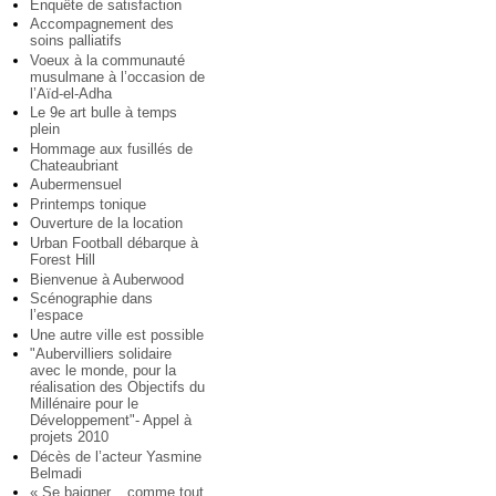
Enquête de satisfaction
Accompagnement des
soins palliatifs
Voeux à la communauté
musulmane à l’occasion de
l’Aïd-el-Adha
Le 9e art bulle à temps
plein
Hommage aux fusillés de
Chateaubriant
Aubermensuel
Printemps tonique
Ouverture de la location
Urban Football débarque à
Forest Hill
Bienvenue à Auberwood
Scénographie dans
l’espace
Une autre ville est possible
"Aubervilliers solidaire
avec le monde, pour la
réalisation des Objectifs du
Millénaire pour le
Développement"- Appel à
projets 2010
Décès de l’acteur Yasmine
Belmadi
« Se baigner... comme tout