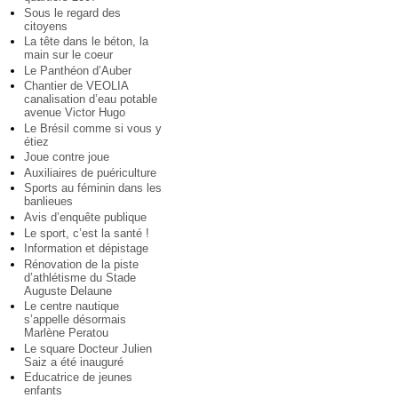
Sous le regard des
citoyens
La tête dans le béton, la
main sur le coeur
Le Panthéon d’Auber
Chantier de VEOLIA
canalisation d’eau potable
avenue Victor Hugo
Le Brésil comme si vous y
étiez
Joue contre joue
Auxiliaires de puériculture
Sports au féminin dans les
banlieues
Avis d’enquête publique
Le sport, c’est la santé !
Information et dépistage
Rénovation de la piste
d’athlétisme du Stade
Auguste Delaune
Le centre nautique
s’appelle désormais
Marlène Peratou
Le square Docteur Julien
Saiz a été inauguré
Educatrice de jeunes
enfants