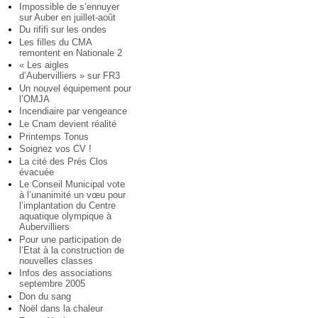
Impossible de s’ennuyer
sur Auber en juillet-août
Du rififi sur les ondes
Les filles du CMA
remontent en Nationale 2
« Les aigles
d’Aubervilliers » sur FR3
Un nouvel équipement pour
l’OMJA
Incendiaire par vengeance
Le Cnam devient réalité
Printemps Tonus
Soignez vos CV !
La cité des Prés Clos
évacuée
Le Conseil Municipal vote
à l’unanimité un vœu pour
l’implantation du Centre
aquatique olympique à
Aubervilliers
Pour une participation de
l’Etat à la construction de
nouvelles classes
Infos des associations
septembre 2005
Don du sang
Noël dans la chaleur