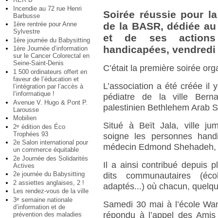
Incendie au 72 rue Henri
Soirée réussie pour l
Barbusse
1ère rentrée pour Anne
de la BASR, dédiée au 
Sylvestre
et de ses actions
1ère journée du Babysitting
handicapées, vendredi 
1ère Journée d’information
sur le Cancer Colorectal en
Seine-Saint-Denis
C’était la première soirée or
1 500 ordinateurs offert en
faveur de l’éducation et
L’association a été créée il 
l’intégration par l’accès à
l’informatique !
pédiatre de la ville Berna
Avenue V. Hugo & Pont P.
palestinien Bethlehem Arab So
Larousse
Mobilien
Situé à Beït Jala, ville jum
2
édition des Éco
e
Trophées 93
soigne les personnes handi
2e Salon international pour
médecin Edmond Shehadeh, p
un commerce équitable
2e Journée des Solidarités
Il a ainsi contribué depuis 
Actives
2e journée du Babysitting
dits communautaires (écol
2 assiettes anglaises, 2 !
adaptés...) où chacun, quelqu
Les rendez-vous de la ville
3
semaine nationale
e
Samedi 30 mai à l’école Wan
d’information et de
répondu à l’appel des Amis 
prévention des maladies