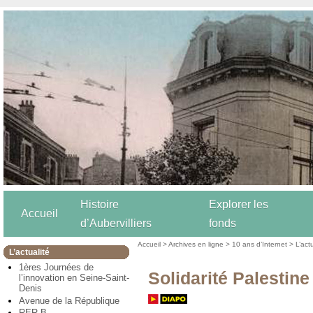
Histoire
Explorer les
Accueil
d’Aubervilliers
fonds
Accueil
>
Archives en ligne
>
10 ans d’Internet
>
L’act
L’actualité
1ères Journées de
Solidarité Palestine
l’innovation en Seine-Saint-
Denis
Avenue de la République
RER B