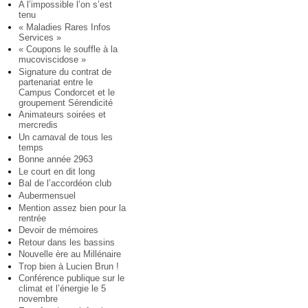
A l’impossible l’on s’est
tenu
« Maladies Rares Infos
Services »
« Coupons le souffle à la
mucoviscidose »
Signature du contrat de
partenariat entre le
Campus Condorcet et le
groupement Sérendicité
Animateurs soirées et
mercredis
Un carnaval de tous les
temps
Bonne année 2963
Le court en dit long
Bal de l’accordéon club
Aubermensuel
Mention assez bien pour la
rentrée
Devoir de mémoires
Retour dans les bassins
Nouvelle ère au Millénaire
Trop bien à Lucien Brun !
Conférence publique sur le
climat et l’énergie le 5
novembre