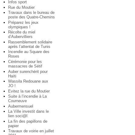
Infos sport
Rue du Moutier
Travaux dans le bureau de
poste des Quatre-Chemins
Préparez les jeux
olympiques !
Récolte du miel
d’Aubervilliers
Rassemblement solidaire
après l’attentat de Tunis
Incendie au Square des
Roses
Cérémonie pour les
massacres de Sétif
Auber surenchérit pour
Haïti
Wassila Redouane aux
JO !
Evitez la rue du Moutier
Suite à l’incendie à La
Courneuve
Aubermensuel
La Ville investit dans le
lien soci@l
La fin des papillons de
papier
Travaux de voirie en juillet