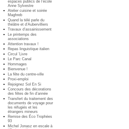
espaces publics de l’école
Anne Sylvestre
Atelier cuisine et soirée
Maghreb
Quand la télé parle du
théâtre et d’Aubervilliers
Travaux d’assainissement
Le printemps des
associations
Attention travaux !
Repas linguistique italien
Circul ’Livre
Le Parc Canal
Hommages
Bienvenue !
La fête du centre-ville
Proxi-emploi
Rejoignez Sol En Si
Concours des décorations
des fêtes de fin d’année
Transfert du traitement des
documents de voyage pour
les réfugiés et les
étrangers mineurs
Remise des Éco Trophées
93
Michel Jonasz en escale à