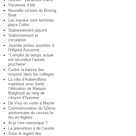
Vacances d’été
Nouvelle victoire du Boxing
Beat
Les travaux sont terminés
place Cottin
Stationnement payant
Stationnement et
circulation
Journée portes ouvertes à
l’Hôpital Avicenne
"L’emploi du temps actuel
est reconduit l’année
prochaine"
Contre la baisse des
moyens dans les collèges
La ville d’Aubervilliers
maintient avec fierté
l’élévation de Marwan
Barghouti au rang de
citoyen d’honneur
De Visu en visite à Mazier
Commémoration du 52ème
anniversaire du cessez-le-
feu en Algérie
Ai-je l’ère numérique ?
La prévention a de l’avenir
Sous le regard des