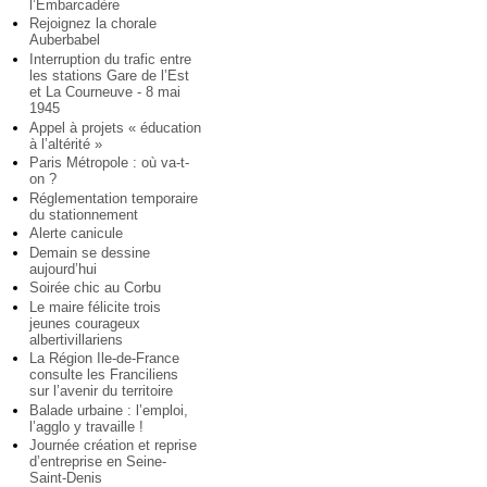
l’Embarcadère
Rejoignez la chorale
Auberbabel
Interruption du trafic entre
les stations Gare de l’Est
et La Courneuve - 8 mai
1945
Appel à projets « éducation
à l’altérité »
Paris Métropole : où va-t-
on ?
Réglementation temporaire
du stationnement
Alerte canicule
Demain se dessine
aujourd’hui
Soirée chic au Corbu
Le maire félicite trois
jeunes courageux
albertivillariens
La Région Ile-de-France
consulte les Franciliens
sur l’avenir du territoire
Balade urbaine : l’emploi,
l’agglo y travaille !
Journée création et reprise
d’entreprise en Seine-
Saint-Denis