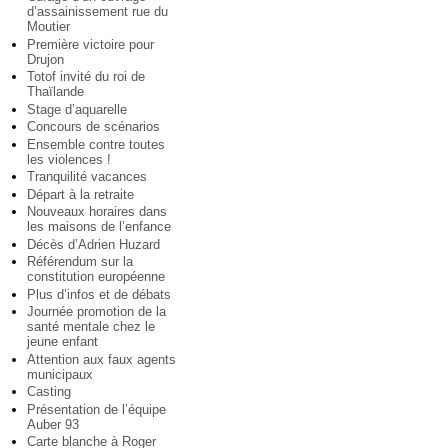
d’assainissement rue du
Moutier
Première victoire pour
Drujon
Totof invité du roi de
Thaïlande
Stage d’aquarelle
Concours de scénarios
Ensemble contre toutes
les violences !
Tranquilité vacances
Départ à la retraite
Nouveaux horaires dans
les maisons de l’enfance
Décès d’Adrien Huzard
Référendum sur la
constitution européenne
Plus d’infos et de débats
Journée promotion de la
santé mentale chez le
jeune enfant
Attention aux faux agents
municipaux
Casting
Présentation de l’équipe
Auber 93
Carte blanche à Roger