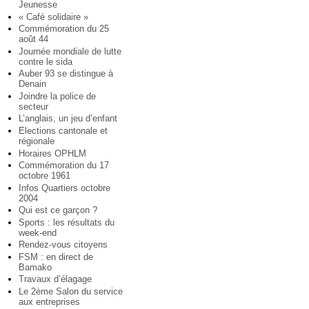
Jeunesse
« Café solidaire »
Commémoration du 25
août 44
Journée mondiale de lutte
contre le sida
Auber 93 se distingue à
Denain
Joindre la police de
secteur
L’anglais, un jeu d’enfant
Elections cantonale et
régionale
Horaires OPHLM
Commémoration du 17
octobre 1961
Infos Quartiers octobre
2004
Qui est ce garçon ?
Sports : les résultats du
week-end
Rendez-vous citoyens
FSM : en direct de
Bamako
Travaux d’élagage
Le 2ème Salon du service
aux entreprises