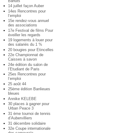
Bahuts
14 juillet façon Auber
14es Rencontres pour
l’emploi
15e rendez-vous annuel
des associations
17e Festival de films Pour
éveiller les regards
19 logements à louer pour
des salariés du 1 %
20 bougies pour Etincelles
22e Championnat de
Caisses à savon
24e édition du salon de
l’Etudiant de Paris
25es Rencontres pour
l’emploi
25 août 44
25ème édition Banlieues
bleues
Annike KELEBE
30 places à gagner pour
Urban Peace 3
31 ème tournoi de tennis
d’Aubervilliers
31 décembre solidaire
32e Coupe internationale
des samouraïs