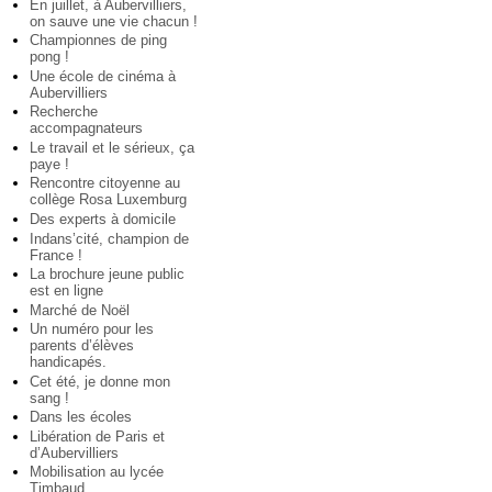
En juillet, à Aubervilliers,
on sauve une vie chacun !
Championnes de ping
pong !
Une école de cinéma à
Aubervilliers
Recherche
accompagnateurs
Le travail et le sérieux, ça
paye !
Rencontre citoyenne au
collège Rosa Luxemburg
Des experts à domicile
Indans’cité, champion de
France !
La brochure jeune public
est en ligne
Marché de Noël
Un numéro pour les
parents d’élèves
handicapés.
Cet été, je donne mon
sang !
Dans les écoles
Libération de Paris et
d’Aubervilliers
Mobilisation au lycée
Timbaud