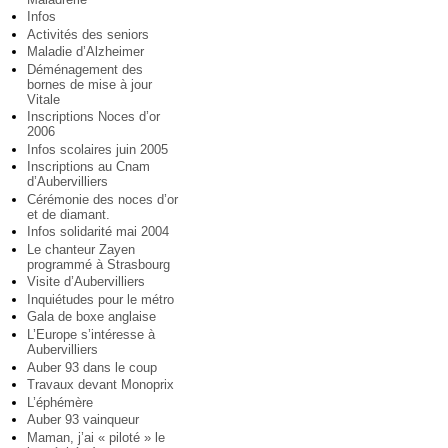
Infos
Activités des seniors
Maladie d’Alzheimer
Déménagement des
bornes de mise à jour
Vitale
Inscriptions Noces d’or
2006
Infos scolaires juin 2005
Inscriptions au Cnam
d’Aubervilliers
Cérémonie des noces d’or
et de diamant.
Infos solidarité mai 2004
Le chanteur Zayen
programmé à Strasbourg
Visite d’Aubervilliers
Inquiétudes pour le métro
Gala de boxe anglaise
L’Europe s’intéresse à
Aubervilliers
Auber 93 dans le coup
Travaux devant Monoprix
L’éphémère
Auber 93 vainqueur
Maman, j’ai « piloté » le