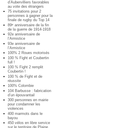
d’Aubervilliers favorables
au vote des étrangers
75 invitations pour 2
personnes à gagner pour la
finale de rugby du Top 14
89
anniversaire de la fin
e
de la guerre de 1914-1918
92e anniversaire de
l’Armistice
93e anniversaire de
l’Armistice
100% 2 Roues motorisés
100 % Fight et Coubertin
full !
100 % Fight 2 remplit
Coubertin !
100 % de Fight et de
réussite
100% Colombie
104 Barbusse : fabrication
d’un épouvantail
300 personnes en mairie
pour condamner les
violences
400 marmots dans le
bayou
450 vélos en libre service
sur le territoire de Plaine