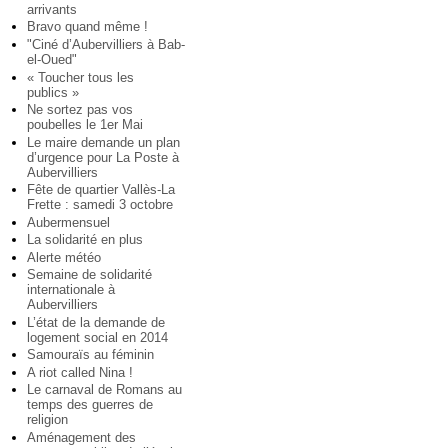
arrivants
Bravo quand même !
"Ciné d’Aubervilliers à Bab-
el-Oued"
« Toucher tous les
publics »
Ne sortez pas vos
poubelles le 1er Mai
Le maire demande un plan
d’urgence pour La Poste à
Aubervilliers
Fête de quartier Vallès-La
Frette : samedi 3 octobre
Aubermensuel
La solidarité en plus
Alerte météo
Semaine de solidarité
internationale à
Aubervilliers
L’état de la demande de
logement social en 2014
Samouraïs au féminin
A riot called Nina !
Le carnaval de Romans au
temps des guerres de
religion
Aménagement des