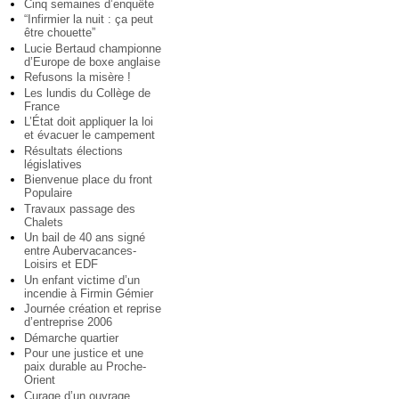
Cinq semaines d’enquête
“Infirmier la nuit : ça peut
être chouette”
Lucie Bertaud championne
d’Europe de boxe anglaise
Refusons la misère !
Les lundis du Collège de
France
L’État doit appliquer la loi
et évacuer le campement
Résultats élections
législatives
Bienvenue place du front
Populaire
Travaux passage des
Chalets
Un bail de 40 ans signé
entre Aubervacances-
Loisirs et EDF
Un enfant victime d’un
incendie à Firmin Gémier
Journée création et reprise
d’entreprise 2006
Démarche quartier
Pour une justice et une
paix durable au Proche-
Orient
Curage d’un ouvrage