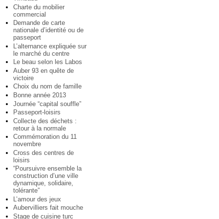
Charte du mobilier
commercial
Demande de carte
nationale d’identité ou de
passeport
L’alternance expliquée sur
le marché du centre
Le beau selon les Labos
Auber 93 en quête de
victoire
Choix du nom de famille
Bonne année 2013
Journée “capital souffle”
Passeport-loisirs
Collecte des déchets :
retour à la normale
Commémoration du 11
novembre
Cross des centres de
loisirs
“Poursuivre ensemble la
construction d’une ville
dynamique, solidaire,
tolérante”
L’amour des jeux
Aubervilliers fait mouche
Stage de cuisine turc