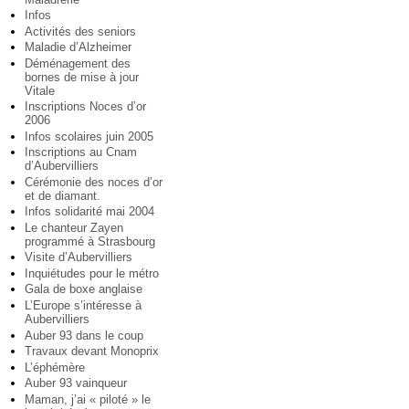
Infos
Activités des seniors
Maladie d’Alzheimer
Déménagement des
bornes de mise à jour
Vitale
Inscriptions Noces d’or
2006
Infos scolaires juin 2005
Inscriptions au Cnam
d’Aubervilliers
Cérémonie des noces d’or
et de diamant.
Infos solidarité mai 2004
Le chanteur Zayen
programmé à Strasbourg
Visite d’Aubervilliers
Inquiétudes pour le métro
Gala de boxe anglaise
L’Europe s’intéresse à
Aubervilliers
Auber 93 dans le coup
Travaux devant Monoprix
L’éphémère
Auber 93 vainqueur
Maman, j’ai « piloté » le