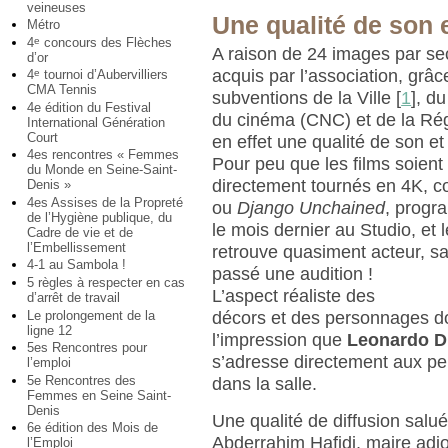
veineuses
Une qualité de son 
Métro
4
concours des Flèches
e
A raison de 24 images par se
d’or
acquis par l’association, grâc
4
tournoi d’Aubervilliers
e
CMA Tennis
subventions de la Ville
[
1
]
, du
4e édition du Festival
du cinéma (CNC) et de la Rég
International Génération
Court
en effet une qualité de son e
4es rencontres « Femmes
Pour peu que les films soient
du Monde en Seine-Saint-
directement tournés en 4K,
Denis »
4es Assises de la Propreté
ou
Django Unchained
, prog
de l’Hygiène publique, du
le mois dernier au Studio, et 
Cadre de vie et de
l’Embellissement
retrouve quasiment acteur, 
4-1 au Sambola !
passé une audition !
5 règles à respecter en cas
L’aspect réaliste des
d’arrêt de travail
Le prolongement de la
décors et des personnages d
ligne 12
l’impression que
Leonardo D
5es Rencontres pour
s’adresse directement aux p
l’emploi
5e Rencontres des
dans la salle.
Femmes en Seine Saint-
Denis
Une qualité de diffusion salu
6e édition des Mois de
Abderrahim Hafidi, maire adj
l’Emploi