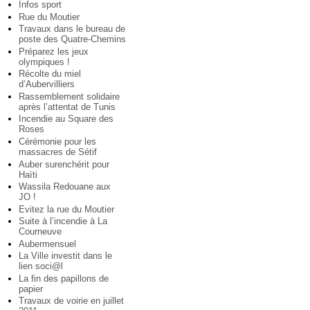
Infos sport
Rue du Moutier
Travaux dans le bureau de
poste des Quatre-Chemins
Préparez les jeux
olympiques !
Récolte du miel
d’Aubervilliers
Rassemblement solidaire
après l’attentat de Tunis
Incendie au Square des
Roses
Cérémonie pour les
massacres de Sétif
Auber surenchérit pour
Haïti
Wassila Redouane aux
JO !
Evitez la rue du Moutier
Suite à l’incendie à La
Courneuve
Aubermensuel
La Ville investit dans le
lien soci@l
La fin des papillons de
papier
Travaux de voirie en juillet