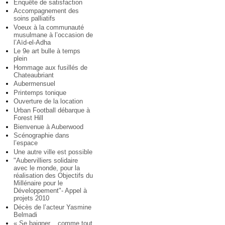
Enquête de satisfaction
Accompagnement des
soins palliatifs
Voeux à la communauté
musulmane à l’occasion de
l’Aïd-el-Adha
Le 9e art bulle à temps
plein
Hommage aux fusillés de
Chateaubriant
Aubermensuel
Printemps tonique
Ouverture de la location
Urban Football débarque à
Forest Hill
Bienvenue à Auberwood
Scénographie dans
l’espace
Une autre ville est possible
"Aubervilliers solidaire
avec le monde, pour la
réalisation des Objectifs du
Millénaire pour le
Développement"- Appel à
projets 2010
Décès de l’acteur Yasmine
Belmadi
« Se baigner... comme tout