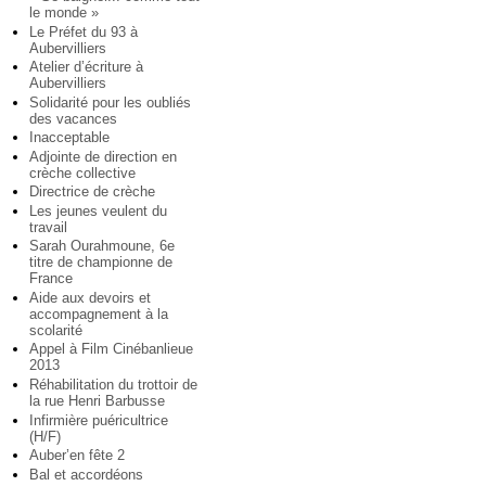
le monde »
Le Préfet du 93 à
Aubervilliers
Atelier d’écriture à
Aubervilliers
Solidarité pour les oubliés
des vacances
Inacceptable
Adjointe de direction en
crèche collective
Directrice de crèche
Les jeunes veulent du
travail
Sarah Ourahmoune, 6e
titre de championne de
France
Aide aux devoirs et
accompagnement à la
scolarité
Appel à Film Cinébanlieue
2013
Réhabilitation du trottoir de
la rue Henri Barbusse
Infirmière puéricultrice
(H/F)
Auber’en fête 2
Bal et accordéons