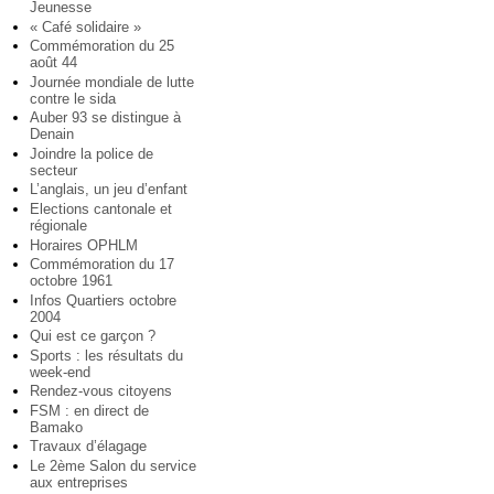
Jeunesse
« Café solidaire »
Commémoration du 25
août 44
Journée mondiale de lutte
contre le sida
Auber 93 se distingue à
Denain
Joindre la police de
secteur
L’anglais, un jeu d’enfant
Elections cantonale et
régionale
Horaires OPHLM
Commémoration du 17
octobre 1961
Infos Quartiers octobre
2004
Qui est ce garçon ?
Sports : les résultats du
week-end
Rendez-vous citoyens
FSM : en direct de
Bamako
Travaux d’élagage
Le 2ème Salon du service
aux entreprises