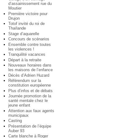
d’assainissement rue du
Moutier
Première victoire pour
Drujon
Totof invité du roi de
Thaïlande
Stage d’aquarelle
Concours de scénarios
Ensemble contre toutes
les violences !
Tranquilité vacances
Départ à la retraite
Nouveaux horaires dans
les maisons de l’enfance
Décès d’Adrien Huzard
Référendum sur la
constitution européenne
Plus d’infos et de débats
Journée promotion de la
santé mentale chez le
jeune enfant
Attention aux faux agents
municipaux
Casting
Présentation de l’équipe
Auber 93
Carte blanche à Roger