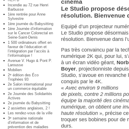
cinéma
Incendie au 72 rue Henri
Le Studio propose déso
Barbusse
1ère rentrée pour Anne
résolution. Bienvenue d
Sylvestre
1ère journée du Babysitting
Equipé d’un projecteur numéri
1ère Journée d’information
Le Studio propose désormais 
sur le Cancer Colorectal en
Seine-Saint-Denis
résolution. Bienvenue dans l’
1 500 ordinateurs offert en
faveur de l’éducation et
Pas très convaincu par la tec
l’intégration par l’accès à
l’informatique !
numérique 2K qui, pour lui, s
Avenue V. Hugo & Pont P.
à un écran vidéo géant,
Norb
Larousse
Boyer
, projectionniste depui
Mobilien
Studio, s’avoue en revanche l
2
édition des Éco
e
Trophées 93
conquis par le 4K.
2e Salon international pour
«
Avec environ 9 millions
un commerce équitable
de pixels, contre 2 millions po
2e Journée des Solidarités
Actives
équipe la majorité des ciném
2e journée du Babysitting
numérique, on obtient une im
2 assiettes anglaises, 2 !
haute résolution
», précise cel
Les rendez-vous de la ville
3
semaine nationale
e
troquer ses bobines pour de 
d’information et de
durs.
prévention des maladies