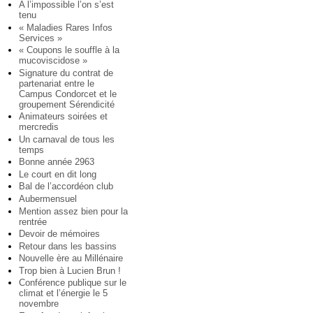
A l’impossible l’on s’est
tenu
« Maladies Rares Infos
Services »
« Coupons le souffle à la
mucoviscidose »
Signature du contrat de
partenariat entre le
Campus Condorcet et le
groupement Sérendicité
Animateurs soirées et
mercredis
Un carnaval de tous les
temps
Bonne année 2963
Le court en dit long
Bal de l’accordéon club
Aubermensuel
Mention assez bien pour la
rentrée
Devoir de mémoires
Retour dans les bassins
Nouvelle ère au Millénaire
Trop bien à Lucien Brun !
Conférence publique sur le
climat et l’énergie le 5
novembre