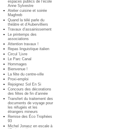
espaces publics de l’école
Anne Sylvestre
Atelier cuisine et soirée
Maghreb
Quand la télé parle du
théâtre et d’Aubervilliers
Travaux d’assainissement
Le printemps des
associations
Attention travaux !
Repas linguistique italien
Circul ’Livre
Le Parc Canal
Hommages
Bienvenue !
La fête du centre-ville
Proxi-emploi
Rejoignez Sol En Si
Concours des décorations
des fêtes de fin d’année
Transfert du traitement des
documents de voyage pour
les réfugiés et les
étrangers mineurs
Remise des Éco Trophées
93
Michel Jonasz en escale à