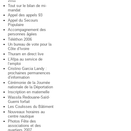
2011
Tout sur le bilan de mi-
mandat
Appel des appels 93
Appel du Secours
Populaire
Accompagnement des
personnes âgées
Téléthon 2006
Un bureau de vote pour la
Côte d’Ivoire
Thuram en direct live
L’Afpa au service de
l’emploi
Cristino Garcia Landy :
prochaines permanences
d’information
Cérémonie de la Journée
nationale de la Déportation
Inscription en maternelle
Wassila Redouane-Saïd-
Guerni forfait
Les Coulisses du Bâtiment
Nouveaux horaires au
centre nautique
Photos Fête des
associations et des
quartiers 2007