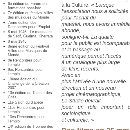
6e édition du Forum des
à la Culture. «
Lorsque
formations post-bac
l’association nous a sollicités
7e édition du festival Villes
pour l’achat du
des musiques du Monde
7ème édition des
matériel, nous avons immédi
Rencontres pour l’Emploi
abondé,
8 mai 1945 : Le massacre
souligne-t-il. La qualité
de Sétif, Guelma, Kherrata
8 mai 1945
pour le public est incomparab
8ème édition du Festival
et le passage au
Villes des Musiques du
Monde
numérique permet l’accès
8e Rencontres pour
à un catalogue plus large
l’emploi
de films récents.
9es Rencontres pour
l’emploi
Avec en
10ème édition du
plus l’arrivée d’une nouvelle
Challenge de la Création
direction et un nouveau
2007
10e édition de Talents des
projet cinématographique,
Cités
Le Studio devrait
11e Salon du diabète
jouer un rôle important d
11es Rencontres pour
l’emploi
sociologique
13es Rencontres pour
et culturelle.
»
l’emploi
14
édition du Trophée des
e