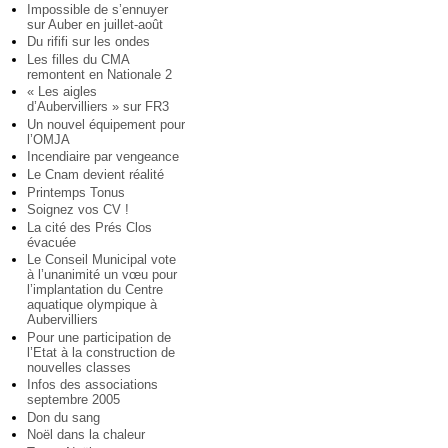
Impossible de s’ennuyer
sur Auber en juillet-août
Du rififi sur les ondes
Les filles du CMA
remontent en Nationale 2
« Les aigles
d’Aubervilliers » sur FR3
Un nouvel équipement pour
l’OMJA
Incendiaire par vengeance
Le Cnam devient réalité
Printemps Tonus
Soignez vos CV !
La cité des Prés Clos
évacuée
Le Conseil Municipal vote
à l’unanimité un vœu pour
l’implantation du Centre
aquatique olympique à
Aubervilliers
Pour une participation de
l’Etat à la construction de
nouvelles classes
Infos des associations
septembre 2005
Don du sang
Noël dans la chaleur