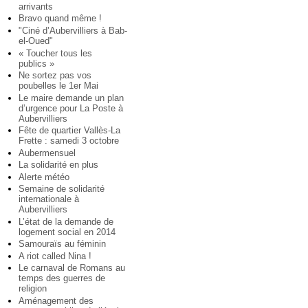
arrivants
Bravo quand même !
"Ciné d’Aubervilliers à Bab-
el-Oued"
« Toucher tous les
publics »
Ne sortez pas vos
poubelles le 1er Mai
Le maire demande un plan
d’urgence pour La Poste à
Aubervilliers
Fête de quartier Vallès-La
Frette : samedi 3 octobre
Aubermensuel
La solidarité en plus
Alerte météo
Semaine de solidarité
internationale à
Aubervilliers
L’état de la demande de
logement social en 2014
Samouraïs au féminin
A riot called Nina !
Le carnaval de Romans au
temps des guerres de
religion
Aménagement des