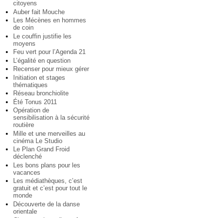
citoyens
Auber fait Mouche
Les Mécènes en hommes
de coin
Le couffin justifie les
moyens
Feu vert pour l’Agenda 21
L’égalité en question
Recenser pour mieux gérer
Initiation et stages
thématiques
Réseau bronchiolite
Été Tonus 2011
Opération de
sensibilisation à la sécurité
routière
Mille et une merveilles au
cinéma Le Studio
Le Plan Grand Froid
déclenché
Les bons plans pour les
vacances
Les médiathèques, c’est
gratuit et c’est pour tout le
monde
Découverte de la danse
orientale