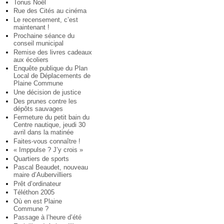
Tonus Noël
Rue des Cités au cinéma
Le recensement, c’est
maintenant !
Prochaine séance du
conseil municipal
Remise des livres cadeaux
aux écoliers
Enquête publique du Plan
Local de Déplacements de
Plaine Commune
Une décision de justice
Des prunes contre les
dépôts sauvages
Fermeture du petit bain du
Centre nautique, jeudi 30
avril dans la matinée
Faites-vous connaître !
« Imppulse ? J’y crois »
Quartiers de sports
Pascal Beaudet, nouveau
maire d’Aubervilliers
Prêt d’ordinateur
Téléthon 2005
Où en est Plaine
Commune ?
Passage à l’heure d’été