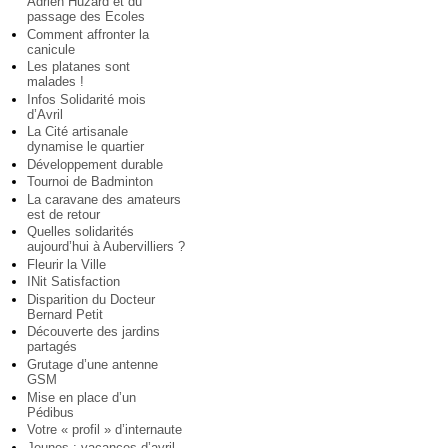
Adrien Huzard et du
passage des Ecoles
Comment affronter la
canicule
Les platanes sont
malades !
Infos Solidarité mois
d’Avril
La Cité artisanale
dynamise le quartier
Développement durable
Tournoi de Badminton
La caravane des amateurs
est de retour
Quelles solidarités
aujourd’hui à Aubervilliers ?
Fleurir la Ville
INit Satisfaction
Disparition du Docteur
Bernard Petit
Découverte des jardins
partagés
Grutage d’une antenne
GSM
Mise en place d’un
Pédibus
Votre « profil » d’internaute
Jeunes : vacances d’avril