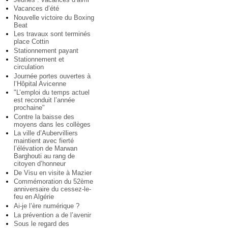
Vacances d’été
Nouvelle victoire du Boxing
Beat
Les travaux sont terminés
place Cottin
Stationnement payant
Stationnement et
circulation
Journée portes ouvertes à
l’Hôpital Avicenne
"L’emploi du temps actuel
est reconduit l’année
prochaine"
Contre la baisse des
moyens dans les collèges
La ville d’Aubervilliers
maintient avec fierté
l’élévation de Marwan
Barghouti au rang de
citoyen d’honneur
De Visu en visite à Mazier
Commémoration du 52ème
anniversaire du cessez-le-
feu en Algérie
Ai-je l’ère numérique ?
La prévention a de l’avenir
Sous le regard des