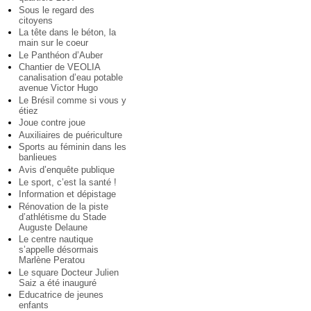
Sous le regard des
citoyens
La tête dans le béton, la
main sur le coeur
Le Panthéon d’Auber
Chantier de VEOLIA
canalisation d’eau potable
avenue Victor Hugo
Le Brésil comme si vous y
étiez
Joue contre joue
Auxiliaires de puériculture
Sports au féminin dans les
banlieues
Avis d’enquête publique
Le sport, c’est la santé !
Information et dépistage
Rénovation de la piste
d’athlétisme du Stade
Auguste Delaune
Le centre nautique
s’appelle désormais
Marlène Peratou
Le square Docteur Julien
Saiz a été inauguré
Educatrice de jeunes
enfants