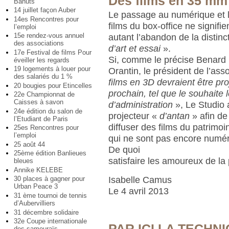
Des films en 35 mm 
Bahuts
14 juillet façon Auber
Le passage au numérique et l
14es Rencontres pour
films du box-office ne signifi
l’emploi
15e rendez-vous annuel
autant l’abandon de la distinc
des associations
d’art et essai
».
17e Festival de films Pour
Si, comme le précise Benard
éveiller les regards
19 logements à louer pour
Orantin, le président de l’ass
des salariés du 1 %
films en 3D devraient être p
20 bougies pour Etincelles
prochain, tel que le souhaite 
22e Championnat de
Caisses à savon
d’administration
», Le Studio 
24e édition du salon de
projecteur «
d’antan
» afin de
l’Etudiant de Paris
diffuser des films du patrimo
25es Rencontres pour
l’emploi
qui ne sont pas encore numér
25 août 44
De quoi
25ème édition Banlieues
satisfaire les amoureux de la p
bleues
Annike KELEBE
Isabelle Camus
30 places à gagner pour
Urban Peace 3
Le 4 avril 2013
31 ème tournoi de tennis
d’Aubervilliers
31 décembre solidaire
32e Coupe internationale
PAR ICI LA TECHNI
des samouraïs