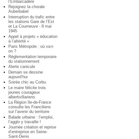
l’Embarcadère
Rejoignez la chorale
Auberbabel
Interruption du trafic entre
les stations Gare de l’Est
et La Courneuve - 8 mai
1945
Appel à projets « éducation
à l’altérité »
Paris Métropole : où va-t-
on ?
Réglementation temporaire
du stationnement
Alerte canicule
Demain se dessine
aujourd’hui
Soirée chic au Corbu
Le maire félicite trois
jeunes courageux
albertivillariens
La Région Ile-de-France
consulte les Franciliens
sur l’avenir du territoire
Balade urbaine : l’emploi,
l’agglo y travaille !
Journée création et reprise
d’entreprise en Seine-
Saint-Denis