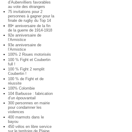
d’Aubervilliers favorables
au vote des étrangers
75 invitations pour 2
personnes à gagner pour la
finale de rugby du Top 14
89
anniversaire de la fin
e
de la guerre de 1914-1918
92e anniversaire de
l’Armistice
93e anniversaire de
l’Armistice
100% 2 Roues motorisés
100 % Fight et Coubertin
full !
100 % Fight 2 remplit
Coubertin !
100 % de Fight et de
réussite
100% Colombie
104 Barbusse : fabrication
d’un épouvantail
300 personnes en mairie
pour condamner les
violences
400 marmots dans le
bayou
450 vélos en libre service
sur le territoire de Plaine