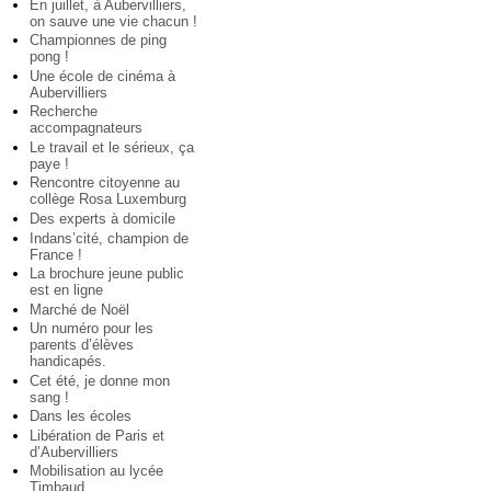
En juillet, à Aubervilliers,
on sauve une vie chacun !
Championnes de ping
pong !
Une école de cinéma à
Aubervilliers
Recherche
accompagnateurs
Le travail et le sérieux, ça
paye !
Rencontre citoyenne au
collège Rosa Luxemburg
Des experts à domicile
Indans’cité, champion de
France !
La brochure jeune public
est en ligne
Marché de Noël
Un numéro pour les
parents d’élèves
handicapés.
Cet été, je donne mon
sang !
Dans les écoles
Libération de Paris et
d’Aubervilliers
Mobilisation au lycée
Timbaud