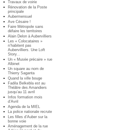
Travaux de voirie
Rénovation de la Poste
principale
Aubermensuel
Ave Césaire !
Faire Métropole sans
défaire les territoires
Alain Delon à Aubervilliers
Les « Colocataires »
n’habitent pas
Aubervilliers. Une Loft
Story...
Un « Musée précaire » rue
Albinet
Un square au nom de
Thierry Saganta
Quand la ville bouge
Fadila Belkebla est au
Théâtre des Amandiers
jusqu’au 11 avril
Infos formation mois
d’Avril
Agenda de la MIEL
La police nationale recrute
Les filles d’Auber sur la
bonne voie
Aménagement de la rue