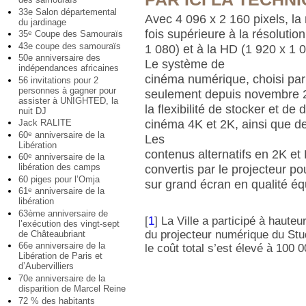
33e Salon départemental
Avec 4 096 x 2 160 pixels, la 
du jardinage
fois supérieure à la résolutio
35
Coupe des Samouraïs
e
43e coupe des samouraïs
1 080) et à la HD (1 920 x 1 0
50e anniversaire des
Le système de
indépendances africaines
cinéma numérique, choisi par
56 invitations pour 2
personnes à gagner pour
seulement depuis novembre 2
assister à UNIGHTED, la
la flexibilité de stocker et de 
nuit DJ
cinéma 4K et 2K, ainsi que d
Jack RALITE
60
anniversaire de la
e
Les
Libération
contenus alternatifs en 2K e
60
anniversaire de la
e
libération des camps
convertis par le projecteur po
60 piges pour l’Omja
sur grand écran en qualité éq
61
anniversaire de la
e
libération
63ème anniversaire de
[
1
]
La Ville a participé à haute
l’exécution des vingt-sept
du projecteur numérique du Stu
de Châteaubriant
66e anniversaire de la
le coût total s’est élevé à 100 0
Libération de Paris et
d’Aubervilliers
70e anniversaire de la
disparition de Marcel Reine
72 % des habitants