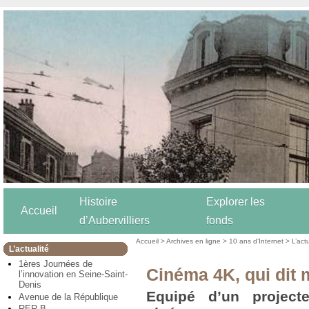
Histoire
Explorer les
Accueil
d’Aubervilliers
fonds
Accueil
>
Archives en ligne
>
10 ans d’Internet
>
L’act
L’actualité
1ères Journées de
Cinéma 4K, qui dit
l’innovation en Seine-Saint-
Denis
Equipé d’un projecte
Avenue de la République
RER B