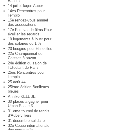
Bahuts
14 juillet façon Auber
14es Rencontres pour
l’emploi
15e rendez-vous annuel
des associations
17e Festival de films Pour
éveiller les regards
19 logements à louer pour
des salariés du 1 %
20 bougies pour Etincelles
22e Championnat de
Caisses à savon
24e édition du salon de
l’Etudiant de Paris
25es Rencontres pour
l’emploi
25 août 44
25ème édition Banlieues
bleues
Annike KELEBE
30 places à gagner pour
Urban Peace 3
31 ème tournoi de tennis
d’Aubervilliers
31 décembre solidaire
32e Coupe internationale
des samouraïs