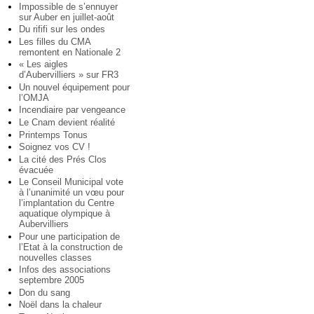
Impossible de s’ennuyer
sur Auber en juillet-août
Du rififi sur les ondes
Les filles du CMA
remontent en Nationale 2
« Les aigles
d’Aubervilliers » sur FR3
Un nouvel équipement pour
l’OMJA
Incendiaire par vengeance
Le Cnam devient réalité
Printemps Tonus
Soignez vos CV !
La cité des Prés Clos
évacuée
Le Conseil Municipal vote
à l’unanimité un vœu pour
l’implantation du Centre
aquatique olympique à
Aubervilliers
Pour une participation de
l’Etat à la construction de
nouvelles classes
Infos des associations
septembre 2005
Don du sang
Noël dans la chaleur