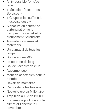
A l’impossible l’on s’est
tenu
« Maladies Rares Infos
Services »
« Coupons le souffle à la
mucoviscidose »
Signature du contrat de
partenariat entre le
Campus Condorcet et le
groupement Sérendicité
Animateurs soirées et
mercredis
Un carnaval de tous les
temps
Bonne année 2963
Le court en dit long
Bal de l’accordéon club
Aubermensuel
Mention assez bien pour la
rentrée
Devoir de mémoires
Retour dans les bassins
Nouvelle ère au Millénaire
Trop bien à Lucien Brun !
Conférence publique sur le
climat et l’énergie le 5
novembre