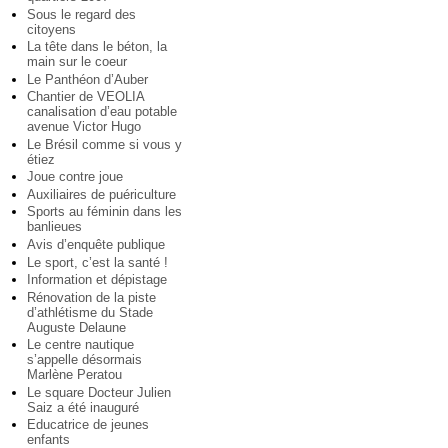
Sous le regard des
citoyens
La tête dans le béton, la
main sur le coeur
Le Panthéon d’Auber
Chantier de VEOLIA
canalisation d’eau potable
avenue Victor Hugo
Le Brésil comme si vous y
étiez
Joue contre joue
Auxiliaires de puériculture
Sports au féminin dans les
banlieues
Avis d’enquête publique
Le sport, c’est la santé !
Information et dépistage
Rénovation de la piste
d’athlétisme du Stade
Auguste Delaune
Le centre nautique
s’appelle désormais
Marlène Peratou
Le square Docteur Julien
Saiz a été inauguré
Educatrice de jeunes
enfants