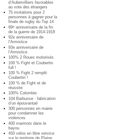
d’Aubervilliers favorables
au vote des étrangers
75 invitations pour 2
personnes à gagner pour la
finale de rugby du Top 14
89
anniversaire de la fin
e
de la guerre de 1914-1918
92e anniversaire de
l’Armistice
93e anniversaire de
l’Armistice
100% 2 Roues motorisés
100 % Fight et Coubertin
full !
100 % Fight 2 remplit
Coubertin !
100 % de Fight et de
réussite
100% Colombie
104 Barbusse : fabrication
d’un épouvantail
300 personnes en mairie
pour condamner les
violences
400 marmots dans le
bayou
450 vélos en libre service
sur le territoire de Plaine