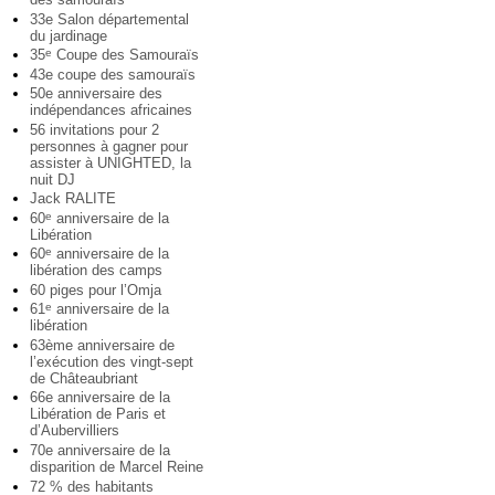
33e Salon départemental
du jardinage
35
Coupe des Samouraïs
e
43e coupe des samouraïs
50e anniversaire des
indépendances africaines
56 invitations pour 2
personnes à gagner pour
assister à UNIGHTED, la
nuit DJ
Jack RALITE
60
anniversaire de la
e
Libération
60
anniversaire de la
e
libération des camps
60 piges pour l’Omja
61
anniversaire de la
e
libération
63ème anniversaire de
l’exécution des vingt-sept
de Châteaubriant
66e anniversaire de la
Libération de Paris et
d’Aubervilliers
70e anniversaire de la
disparition de Marcel Reine
72 % des habitants