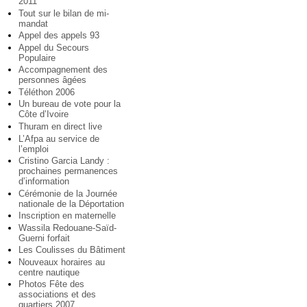
2011
Tout sur le bilan de mi-
mandat
Appel des appels 93
Appel du Secours
Populaire
Accompagnement des
personnes âgées
Téléthon 2006
Un bureau de vote pour la
Côte d’Ivoire
Thuram en direct live
L’Afpa au service de
l’emploi
Cristino Garcia Landy :
prochaines permanences
d’information
Cérémonie de la Journée
nationale de la Déportation
Inscription en maternelle
Wassila Redouane-Saïd-
Guerni forfait
Les Coulisses du Bâtiment
Nouveaux horaires au
centre nautique
Photos Fête des
associations et des
quartiers 2007