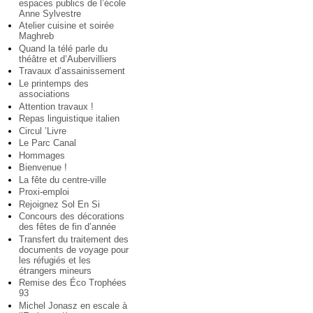
espaces publics de l’école
Anne Sylvestre
Atelier cuisine et soirée
Maghreb
Quand la télé parle du
théâtre et d’Aubervilliers
Travaux d’assainissement
Le printemps des
associations
Attention travaux !
Repas linguistique italien
Circul ’Livre
Le Parc Canal
Hommages
Bienvenue !
La fête du centre-ville
Proxi-emploi
Rejoignez Sol En Si
Concours des décorations
des fêtes de fin d’année
Transfert du traitement des
documents de voyage pour
les réfugiés et les
étrangers mineurs
Remise des Éco Trophées
93
Michel Jonasz en escale à