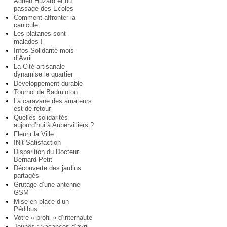
Adrien Huzard et du
passage des Ecoles
Comment affronter la
canicule
Les platanes sont
malades !
Infos Solidarité mois
d’Avril
La Cité artisanale
dynamise le quartier
Développement durable
Tournoi de Badminton
La caravane des amateurs
est de retour
Quelles solidarités
aujourd’hui à Aubervilliers ?
Fleurir la Ville
INit Satisfaction
Disparition du Docteur
Bernard Petit
Découverte des jardins
partagés
Grutage d’une antenne
GSM
Mise en place d’un
Pédibus
Votre « profil » d’internaute
Jeunes : vacances d’avril