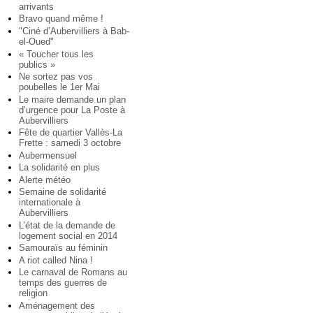
arrivants
Bravo quand même !
"Ciné d’Aubervilliers à Bab-
el-Oued"
« Toucher tous les
publics »
Ne sortez pas vos
poubelles le 1er Mai
Le maire demande un plan
d’urgence pour La Poste à
Aubervilliers
Fête de quartier Vallès-La
Frette : samedi 3 octobre
Aubermensuel
La solidarité en plus
Alerte météo
Semaine de solidarité
internationale à
Aubervilliers
L’état de la demande de
logement social en 2014
Samouraïs au féminin
A riot called Nina !
Le carnaval de Romans au
temps des guerres de
religion
Aménagement des