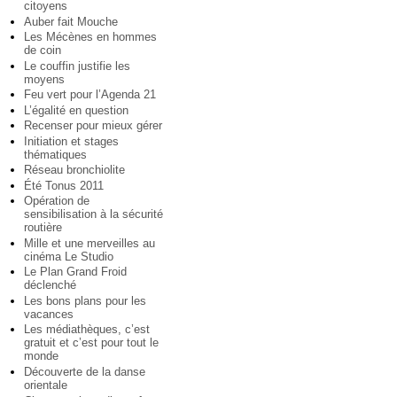
citoyens
Auber fait Mouche
Les Mécènes en hommes
de coin
Le couffin justifie les
moyens
Feu vert pour l’Agenda 21
L’égalité en question
Recenser pour mieux gérer
Initiation et stages
thématiques
Réseau bronchiolite
Été Tonus 2011
Opération de
sensibilisation à la sécurité
routière
Mille et une merveilles au
cinéma Le Studio
Le Plan Grand Froid
déclenché
Les bons plans pour les
vacances
Les médiathèques, c’est
gratuit et c’est pour tout le
monde
Découverte de la danse
orientale