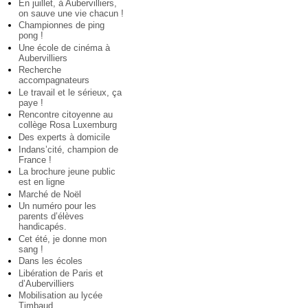
En juillet, à Aubervilliers,
on sauve une vie chacun !
Championnes de ping
pong !
Une école de cinéma à
Aubervilliers
Recherche
accompagnateurs
Le travail et le sérieux, ça
paye !
Rencontre citoyenne au
collège Rosa Luxemburg
Des experts à domicile
Indans’cité, champion de
France !
La brochure jeune public
est en ligne
Marché de Noël
Un numéro pour les
parents d’élèves
handicapés.
Cet été, je donne mon
sang !
Dans les écoles
Libération de Paris et
d’Aubervilliers
Mobilisation au lycée
Timbaud