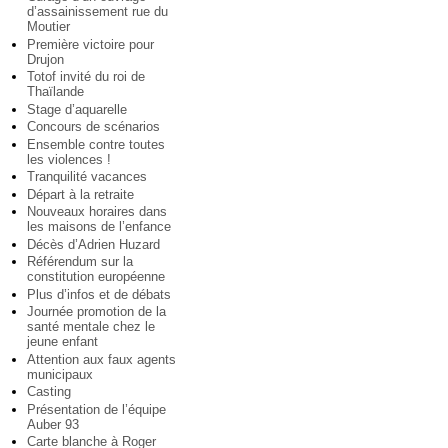
d’assainissement rue du
Moutier
Première victoire pour
Drujon
Totof invité du roi de
Thaïlande
Stage d’aquarelle
Concours de scénarios
Ensemble contre toutes
les violences !
Tranquilité vacances
Départ à la retraite
Nouveaux horaires dans
les maisons de l’enfance
Décès d’Adrien Huzard
Référendum sur la
constitution européenne
Plus d’infos et de débats
Journée promotion de la
santé mentale chez le
jeune enfant
Attention aux faux agents
municipaux
Casting
Présentation de l’équipe
Auber 93
Carte blanche à Roger