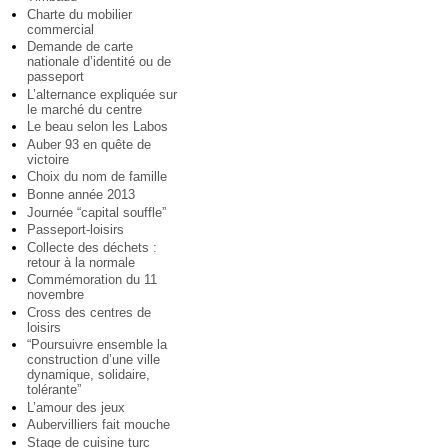
Charte du mobilier
commercial
Demande de carte
nationale d’identité ou de
passeport
L’alternance expliquée sur
le marché du centre
Le beau selon les Labos
Auber 93 en quête de
victoire
Choix du nom de famille
Bonne année 2013
Journée “capital souffle”
Passeport-loisirs
Collecte des déchets :
retour à la normale
Commémoration du 11
novembre
Cross des centres de
loisirs
“Poursuivre ensemble la
construction d’une ville
dynamique, solidaire,
tolérante”
L’amour des jeux
Aubervilliers fait mouche
Stage de cuisine turc