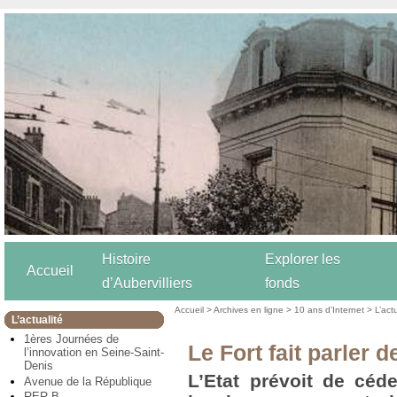
Histoire
Explorer les
Accueil
d’Aubervilliers
fonds
Accueil
>
Archives en ligne
>
10 ans d’Internet
>
L’act
L’actualité
1ères Journées de
Le Fort fait parler de
l’innovation en Seine-Saint-
Denis
L’Etat prévoit de céde
Avenue de la République
RER B