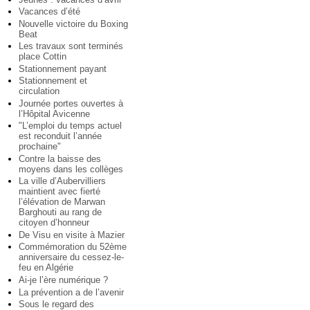
Vacances d’été
Nouvelle victoire du Boxing
Beat
Les travaux sont terminés
place Cottin
Stationnement payant
Stationnement et
circulation
Journée portes ouvertes à
l’Hôpital Avicenne
"L’emploi du temps actuel
est reconduit l’année
prochaine"
Contre la baisse des
moyens dans les collèges
La ville d’Aubervilliers
maintient avec fierté
l’élévation de Marwan
Barghouti au rang de
citoyen d’honneur
De Visu en visite à Mazier
Commémoration du 52ème
anniversaire du cessez-le-
feu en Algérie
Ai-je l’ère numérique ?
La prévention a de l’avenir
Sous le regard des