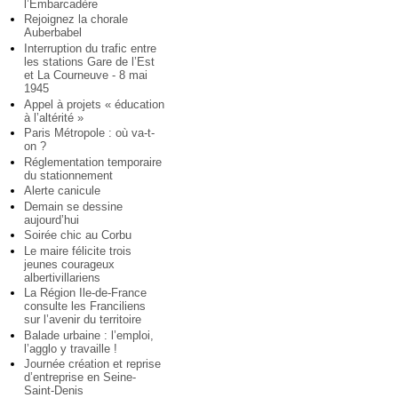
l’Embarcadère
Rejoignez la chorale
Auberbabel
Interruption du trafic entre
les stations Gare de l’Est
et La Courneuve - 8 mai
1945
Appel à projets « éducation
à l’altérité »
Paris Métropole : où va-t-
on ?
Réglementation temporaire
du stationnement
Alerte canicule
Demain se dessine
aujourd’hui
Soirée chic au Corbu
Le maire félicite trois
jeunes courageux
albertivillariens
La Région Ile-de-France
consulte les Franciliens
sur l’avenir du territoire
Balade urbaine : l’emploi,
l’agglo y travaille !
Journée création et reprise
d’entreprise en Seine-
Saint-Denis