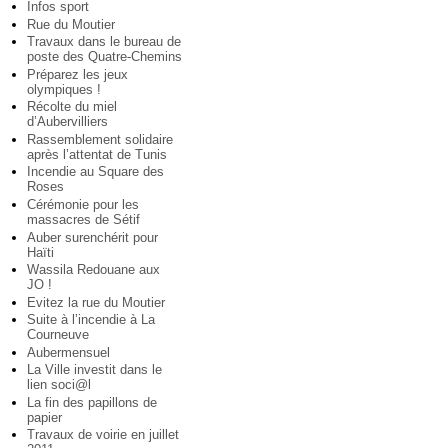
Infos sport
Rue du Moutier
Travaux dans le bureau de
poste des Quatre-Chemins
Préparez les jeux
olympiques !
Récolte du miel
d’Aubervilliers
Rassemblement solidaire
après l’attentat de Tunis
Incendie au Square des
Roses
Cérémonie pour les
massacres de Sétif
Auber surenchérit pour
Haïti
Wassila Redouane aux
JO !
Evitez la rue du Moutier
Suite à l’incendie à La
Courneuve
Aubermensuel
La Ville investit dans le
lien soci@l
La fin des papillons de
papier
Travaux de voirie en juillet