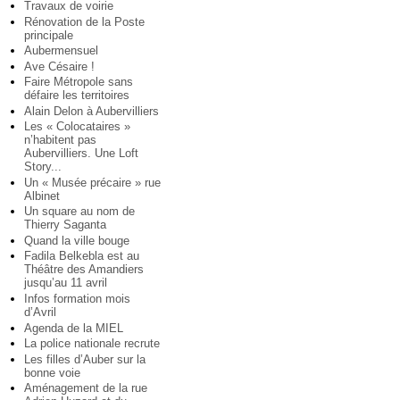
Travaux de voirie
Rénovation de la Poste
principale
Aubermensuel
Ave Césaire !
Faire Métropole sans
défaire les territoires
Alain Delon à Aubervilliers
Les « Colocataires »
n’habitent pas
Aubervilliers. Une Loft
Story...
Un « Musée précaire » rue
Albinet
Un square au nom de
Thierry Saganta
Quand la ville bouge
Fadila Belkebla est au
Théâtre des Amandiers
jusqu’au 11 avril
Infos formation mois
d’Avril
Agenda de la MIEL
La police nationale recrute
Les filles d’Auber sur la
bonne voie
Aménagement de la rue