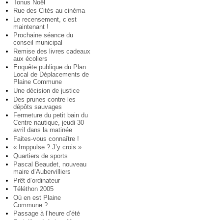
Tonus Noël
Rue des Cités au cinéma
Le recensement, c’est
maintenant !
Prochaine séance du
conseil municipal
Remise des livres cadeaux
aux écoliers
Enquête publique du Plan
Local de Déplacements de
Plaine Commune
Une décision de justice
Des prunes contre les
dépôts sauvages
Fermeture du petit bain du
Centre nautique, jeudi 30
avril dans la matinée
Faites-vous connaître !
« Imppulse ? J’y crois »
Quartiers de sports
Pascal Beaudet, nouveau
maire d’Aubervilliers
Prêt d’ordinateur
Téléthon 2005
Où en est Plaine
Commune ?
Passage à l’heure d’été