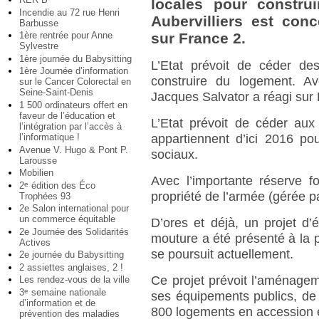
locales pour constru
Incendie au 72 rue Henri
Aubervilliers est con
Barbusse
1ère rentrée pour Anne
sur France 2.
Sylvestre
1ère journée du Babysitting
L’Etat prévoit de céder des
1ère Journée d’information
construire du logement. Ave
sur le Cancer Colorectal en
Seine-Saint-Denis
Jacques Salvator a réagi sur 
1 500 ordinateurs offert en
faveur de l’éducation et
L’Etat prévoit de céder aux c
l’intégration par l’accès à
l’informatique !
appartiennent d’ici 2016 po
Avenue V. Hugo & Pont P.
sociaux.
Larousse
Mobilien
Avec l’importante réserve fo
2
édition des Éco
e
propriété de l’armée (gérée p
Trophées 93
2e Salon international pour
un commerce équitable
D’ores et déjà, un projet d’
2e Journée des Solidarités
mouture a été présenté à la p
Actives
se poursuit actuellement.
2e journée du Babysitting
2 assiettes anglaises, 2 !
Ce projet prévoit l’aménagem
Les rendez-vous de la ville
3
semaine nationale
e
ses équipements publics, de l
d’information et de
800 logements en accession et
prévention des maladies