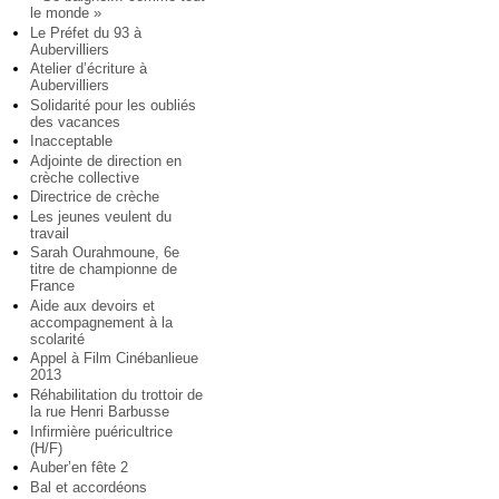
le monde »
Le Préfet du 93 à
Aubervilliers
Atelier d’écriture à
Aubervilliers
Solidarité pour les oubliés
des vacances
Inacceptable
Adjointe de direction en
crèche collective
Directrice de crèche
Les jeunes veulent du
travail
Sarah Ourahmoune, 6e
titre de championne de
France
Aide aux devoirs et
accompagnement à la
scolarité
Appel à Film Cinébanlieue
2013
Réhabilitation du trottoir de
la rue Henri Barbusse
Infirmière puéricultrice
(H/F)
Auber’en fête 2
Bal et accordéons