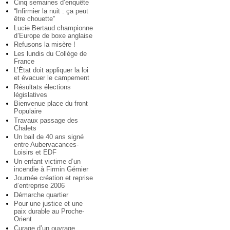
Cinq semaines d’enquête
“Infirmier la nuit : ça peut
être chouette”
Lucie Bertaud championne
d’Europe de boxe anglaise
Refusons la misère !
Les lundis du Collège de
France
L’État doit appliquer la loi
et évacuer le campement
Résultats élections
législatives
Bienvenue place du front
Populaire
Travaux passage des
Chalets
Un bail de 40 ans signé
entre Aubervacances-
Loisirs et EDF
Un enfant victime d’un
incendie à Firmin Gémier
Journée création et reprise
d’entreprise 2006
Démarche quartier
Pour une justice et une
paix durable au Proche-
Orient
Curage d’un ouvrage