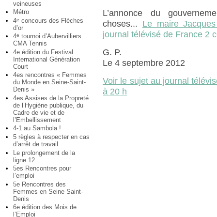
veineuses
Métro
L’annonce du gouvernement
4
concours des Flèches
e
choses...
Le maire Jacques 
d’or
journal télévisé de France 2 c
4
tournoi d’Aubervilliers
e
CMA Tennis
G. P.
4e édition du Festival
International Génération
Le 4 septembre 2012
Court
4es rencontres « Femmes
Voir le sujet au journal télé
du Monde en Seine-Saint-
Denis »
à 20 h
4es Assises de la Propreté
de l’Hygiène publique, du
Cadre de vie et de
l’Embellissement
4-1 au Sambola !
5 règles à respecter en cas
d’arrêt de travail
Le prolongement de la
ligne 12
5es Rencontres pour
l’emploi
5e Rencontres des
Femmes en Seine Saint-
Denis
6e édition des Mois de
l’Emploi