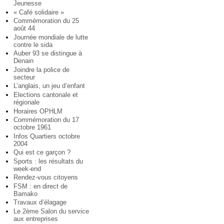
Jeunesse
« Café solidaire »
Commémoration du 25
août 44
Journée mondiale de lutte
contre le sida
Auber 93 se distingue à
Denain
Joindre la police de
secteur
L’anglais, un jeu d’enfant
Elections cantonale et
régionale
Horaires OPHLM
Commémoration du 17
octobre 1961
Infos Quartiers octobre
2004
Qui est ce garçon ?
Sports : les résultats du
week-end
Rendez-vous citoyens
FSM : en direct de
Bamako
Travaux d’élagage
Le 2ème Salon du service
aux entreprises