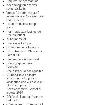
Enquête de satisfaction
Accompagnement des
soins palliatifs
Voeux à la communauté
musulmane à l’occasion de
l’Aïd-el-Adha
Le 9e art bulle à temps
plein
Hommage aux fusillés de
Chateaubriant
Aubermensuel
Printemps tonique
Ouverture de la location
Urban Football débarque à
Forest Hill
Bienvenue à Auberwood
Scénographie dans
l’espace
Une autre ville est possible
"Aubervilliers solidaire
avec le monde, pour la
réalisation des Objectifs du
Millénaire pour le
Développement"- Appel à
projets 2010
Décès de l’acteur Yasmine
Belmadi
« Se baigner... comme tout