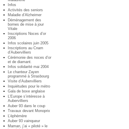
Infos
Activités des seniors
Maladie d’Alzheimer
Déménagement des
bornes de mise à jour
Vitale
Inscriptions Noces d’or
2006
Infos scolaires juin 2005
Inscriptions au Cnam
d’Aubervilliers
Cérémonie des noces d’or
et de diamant.
Infos solidarité mai 2004
Le chanteur Zayen
programmé à Strasbourg
Visite d’Aubervilliers
Inquiétudes pour le métro
Gala de boxe anglaise
L’Europe s’intéresse à
Aubervilliers
Auber 93 dans le coup
Travaux devant Monoprix
L’éphémère
Auber 93 vainqueur
Maman, j’ai « piloté » le